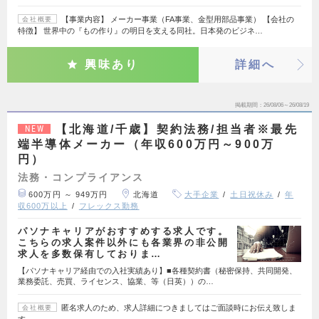
【事業内容】 メーカー事業（FA事業、金型用部品事業） 【会社の
会社概要
特徴】 世界中の『もの作り』の明日を支える同社。日本発のビジネ…
興味あり
詳細へ
掲載期間
26/08/06～26/08/19
【北海道/千歳】契約法務/担当者※最先
NEW
端半導体メーカー（年収600万円～900万
円）
法務・コンプライアンス
600万円 ～ 949万円
北海道
大手企業
土日祝休み
年
収600万以上
フレックス勤務
パソナキャリアがおすすめする求人です。
こちらの求人案件以外にも各業界の非公開
求人を多数保有しておりま…
【パソナキャリア経由での入社実績あり】■各種契約書（秘密保持、共同開発、
業務委託、売買、ライセンス、協業、等（日英））の…
匿名求人のため、求人詳細につきましてはご面談時にお伝え致しま
会社概要