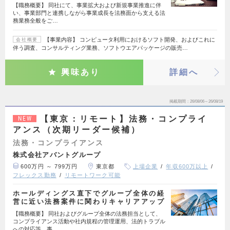
【職務概要】 同社にて、事業拡大および新規事業推進に伴
い、事業部門と連携しながら事業成長を法務面から支える法
務業務全般をご…
【事業内容】 コンピュータ利用におけるソフト開発、およびこれに
会社概要
伴う調査、コンサルティング業務、ソフトウエアパッケージの販売…
興味あり
詳細へ
掲載期間
26/08/06～26/08/19
【東京：リモート】法務・コンプライ
NEW
アンス（次期リーダー候補）
法務・コンプライアンス
株式会社アバントグループ
600万円 ～ 799万円
東京都
上場企業
年収600万以上
フレックス勤務
リモートワーク可能
ホールディングス直下でグループ全体の経
営に近い法務案件に関わりキャリアアップ
【職務概要】 同社およびグループ全体の法務担当として、
コンプライアンス活動や社内規程の管理運用、法的トラブル
への対応等、事…