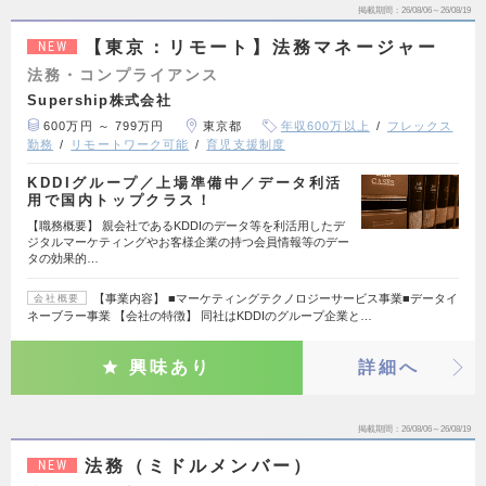
掲載期間
26/08/06～26/08/19
【東京：リモート】法務マネージャー
NEW
法務・コンプライアンス
Supership株式会社
600万円 ～ 799万円
東京都
年収600万以上
フレックス
勤務
リモートワーク可能
育児支援制度
KDDIグループ／上場準備中／データ利活
用で国内トップクラス！
【職務概要】 親会社であるKDDIのデータ等を利活用したデ
ジタルマーケティングやお客様企業の持つ会員情報等のデー
タの効果的…
【事業内容】 ■マーケティングテクノロジーサービス事業■データイ
会社概要
ネーブラー事業 【会社の特徴】 同社はKDDIのグループ企業と…
興味あり
詳細へ
掲載期間
26/08/06～26/08/19
法務（ミドルメンバー）
NEW