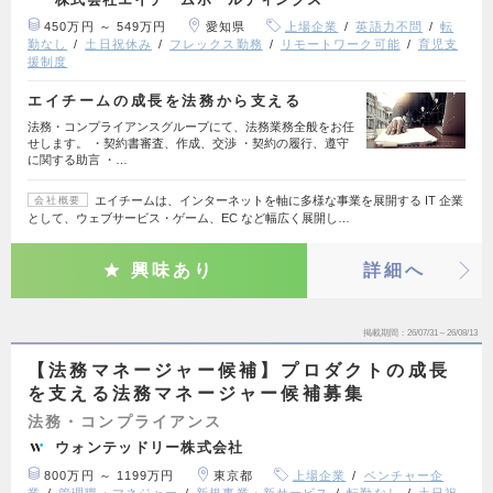
450万円 ～ 549万円
愛知県
上場企業
英語力不問
転
勤なし
土日祝休み
フレックス勤務
リモートワーク可能
育児支
援制度
エイチームの成長を法務から支える
法務・コンプライアンスグループにて、法務業務全般をお任
せします。 ・契約書審査、作成、交渉 ・契約の履行、遵守
に関する助言 ・…
エイチームは、インターネットを軸に多様な事業を展開する IT 企業
会社概要
として、ウェブサービス・ゲーム、EC など幅広く展開し…
興味あり
詳細へ
掲載期間
26/07/31～26/08/13
【法務マネージャー候補】プロダクトの成長
を支える法務マネージャー候補募集
法務・コンプライアンス
ウォンテッドリー株式会社
800万円 ～ 1199万円
東京都
上場企業
ベンチャー企