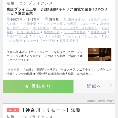
法務・コンプライアンス
東証プライム上場 介護/医療/キャリア領域で業界TOPのサ
ービス運営企業
600万円 ～ 849万円
東京都
海外展開あり（日系グローバ
ル企業）
上場企業
ベンチャー企業
管理職・マネジャー
新規事
業・新サービス
土日祝休み
ポテンシャル採用（未経験可）
CxO
候補
社長・役員直下
事業責任者
サービス責任者
開発責任者
年収600万以上
インセンティブ制度
ストックオプションあり
フレ
ックス勤務
リモートワーク可能
育児支援制度
仕事内容 本求人はポジションサーチを前提としたオープン
ポジション求人となります。 どのような業務・役割にてオ
ファーさせていた…
「介護」「医療/キャリア」「ヘルスケア/シニアライフ」に特化した
会社概要
情報インフラの構築 ■介護分野 介護職向け求人情報、資格講座…
興味あり
詳細へ
掲載期間
26/08/06～26/08/19
【神奈川：リモート】法務
NEW
法務・コンプライアンス