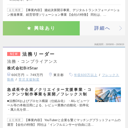
【事業内容】 連結決算開示事業、デジタルトランスフォーメーショ
会社概要
ン推進事業、経営管理ソリューション事業 【会社の特徴】 同社は、…
興味あり
詳細へ
掲載期間
26/08/06～26/08/19
法務リーダー
NEW
法務・コンプライアンス
株式会社BitStar
600万円 ～ 749万円
東京都
年収600万以上
フレックス
勤務
育児支援制度
急成長中企業／クリエイター支援事業・コ
ンテンツ制作事業を展開／フレックス制
■法務DXおよびプロセス構築（仕組み化） ・AIレビューツ
ール等の本格活用による、レビュー業務の自動化・効率化
・属人化を排…
【事業内容】 YouTuberと企業を繋ぐマッチングプラットフォームの
会社概要
運営 【会社の特徴】 同社は「インフルエンサーが自由に活…