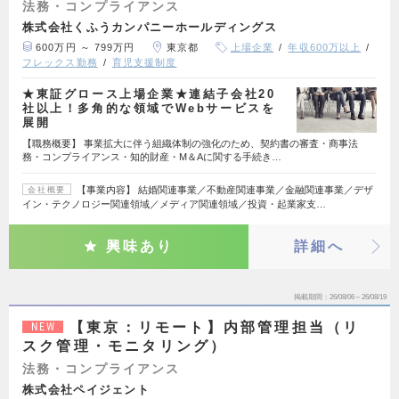
法務・コンプライアンス
株式会社くふうカンパニーホールディングス
600万円 ～ 799万円
東京都
上場企業
年収600万以上
フレックス勤務
育児支援制度
★東証グロース上場企業★連結子会社20
社以上！多角的な領域でWebサービスを
展開
【職務概要】 事業拡大に伴う組織体制の強化のため、契約書の審査・商事法
務・コンプライアンス・知的財産・M＆Aに関する手続き…
【事業内容】 結婚関連事業／不動産関連事業／金融関連事業／デザ
会社概要
イン・テクノロジー関連領域／メディア関連領域／投資・起業家支…
興味あり
詳細へ
掲載期間
26/08/06～26/08/19
【東京：リモート】内部管理担当（リ
NEW
スク管理・モニタリング）
法務・コンプライアンス
株式会社ペイジェント