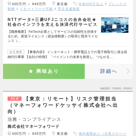
600万円 ～ 849万円
東京都
年収600万以上
フレックス
勤務
リモートワーク可能
育児支援制度
NTTデータ×三菱UFJニコスの合弁会社★
社会のインフラを支える決済代行サービス
【職務概要】 FinTech企業としてサービスの信頼性を担保す
るため、新規ライセンス（資金移動業）の取得と既存ライセ
ンス（…
【事業内容】 インターネット・携帯電話上での電子商取引に係る収
会社概要
納代行事業 【会社の特徴】 「ペイメントの未来を創造し、つながる…
興味あり
詳細へ
掲載期間
26/08/06～26/08/19
【東京：リモート】リスク管理担当
NEW
（マネーフォワードケッサイ株式会社へ出
向）
法務・コンプライアンス
株式会社マネーフォワード
600万円 ～ 849万円
東京都
海外展開あり（日系グローバ