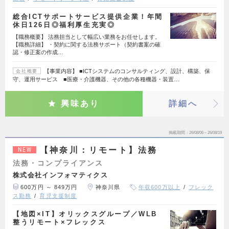
総合ICTサポートサービス提供企業！年間
休日126日◎福利厚生充実◎
【職務概要】 法務担当として幅広い業務をお任せします。
【職務詳細】 ・契約に関する法務サポート（契約書案の確
認・修正案の作成…
【事業内容】 ■ICTシステムのコンサルティング、設計、構築、保
会社概要
守、運用サービス ■医療・介護機器、その他の各種機器・装置…
興味あり
詳細へ
掲載期間
26/08/06～26/08/19
【神奈川：リモート】法務
NEW
法務・コンプライアンス
株式会社インフォマティクス
600万円 ～ 849万円
神奈川県
年収600万以上
フレック
ス勤務
育児支援制度
【地図×IT】オリックスグループ／WLB
整うリモート×フレックス