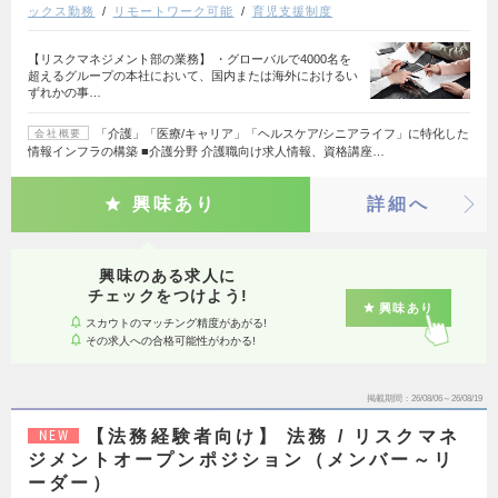
ックス勤務
リモートワーク可能
育児支援制度
【リスクマネジメント部の業務】 ・グローバルで4000名を
超えるグループの本社において、国内または海外におけるい
ずれかの事…
「介護」「医療/キャリア」「ヘルスケア/シニアライフ」に特化した
会社概要
情報インフラの構築 ■介護分野 介護職向け求人情報、資格講座…
興味あり
詳細へ
興味のある求人に
チェックをつけよう!
興味あり
スカウトのマッチング精度があがる!
その求人への合格可能性がわかる!
掲載期間
26/08/06～26/08/19
【法務経験者向け】 法務 / リスクマネ
NEW
ジメントオープンポジション（メンバー～リ
ーダー）