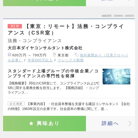
掲載期間
26/08/06～26/08/19
【東京：リモート】法務・コンプライ
NEW
アンス（CSR室）
法務・コンプライアンス
大日本ダイヤコンサルタント株式会社
600万円 ～ 799万円
東京都
海外展開あり（日系グローバ
ル企業）
年収600万以上
フレックス勤務
スタンダード上場グループの中核企業／コ
ンプライアンスの専門性を発揮
【職務概要】 同社のCSR室にて、コンプライアンスおよびC
SRに関する業務全般を担当します。 【職務詳細】 ・コンプ
ライアンス…
【事業内容】 ・社会資本整備を支援する建設コンサルタント 【会社
会社概要
の特徴】 1963年設立の企業です。社会資本の整備に関して、道…
興味あり
詳細へ