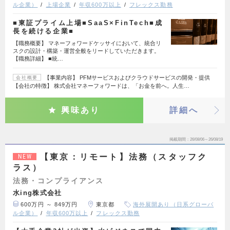
ル企業）
上場企業
年収600万以上
フレックス勤務
■東証プライム上場■SaaS×FinTech■成
長を続ける企業■
【職務概要】 マネーフォワードケッサイにおいて、統合リ
スクの設計・構築・運営全般をリードしていただきます。
【職務詳細】 ■統…
【事業内容】 PFMサービスおよびクラウドサービスの開発・提供
会社概要
【会社の特徴】 株式会社マネーフォワードは、「お金を前へ。人生…
興味あり
詳細へ
掲載期間
26/08/06～26/08/19
【東京：リモート】法務（スタッフク
NEW
ラス）
法務・コンプライアンス
水ing株式会社
600万円 ～ 849万円
東京都
海外展開あり（日系グローバ
ル企業）
年収600万以上
フレックス勤務