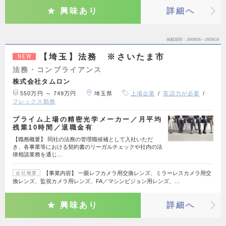
興味あり
詳細へ
掲載期間
26/08/06～26/08/19
【埼玉】法務 ※さいたま市
NEW
法務・コンプライアンス
株式会社タムロン
550万円 ～ 749万円
埼玉県
上場企業
英語力が必要
フレックス勤務
プライム上場の精密光学メーカー／月平均
残業10時間／退職金有
【職務概要】 同社の法務の管理職候補として入社いただ
き、各事業等における契約書のリーガルチェックや社内の法
律相談業務を通じ…
【事業内容】 一眼レフカメラ用交換レンズ、ミラーレスカメラ用交
会社概要
換レンズ、監視カメラ用レンズ、FA／マシンビジョン用レンズ、…
興味あり
詳細へ