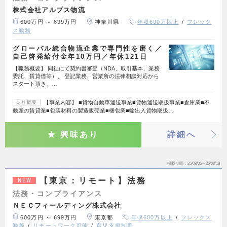
株式会社アルプス物流
600万円 ～ 699万円
神奈川県
年収600万以上
フレック
ス勤務
グローバル総合物流企業で専門性を磨く／
自己啓発給付金年10万円／年休121日
【職務概要】 同社にて契約書審査（NDA、取引基本、業務
委託、賃貸借等）、 登記業務、営業所の法律相談対応から
スタート頂き、…
【事業内容】 ■貨物自動車運送事業■貨物運送取扱事業■倉庫業■不
会社概要
動産の賃貸業■包装材料の製造販売業■梱包業■輸出入貨物取扱…
興味あり
詳細へ
掲載期間
26/08/06～26/08/19
【東京：リモート】法務
NEW
法務・コンプライアンス
ＮＥＣフィールディング株式会社
600万円 ～ 699万円
東京都
年収600万以上
フレックス
勤務
リモートワーク可能
育児支援制度