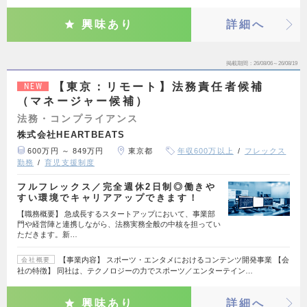
興味あり
詳細へ
掲載期間
26/08/06～26/08/19
【東京：リモート】法務責任者候補
NEW
（マネージャー候補）
法務・コンプライアンス
株式会社HEARTBEATS
600万円 ～ 849万円
東京都
年収600万以上
フレックス
勤務
育児支援制度
フルフレックス／完全週休2日制◎働きや
すい環境でキャリアアップできます！
【職務概要】 急成長するスタートアップにおいて、事業部
門や経営陣と連携しながら、法務実務全般の中核を担ってい
ただきます。新…
【事業内容】 スポーツ・エンタメにおけるコンテンツ開発事業 【会
会社概要
社の特徴】 同社は、テクノロジーの力でスポーツ／エンターテイン…
興味あり
詳細へ