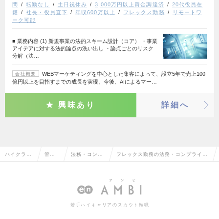
問
転勤なし
土日祝休み
3,000万円以上資金調達済
20代役員在
籍
社長・役員直下
年収600万以上
フレックス勤務
リモートワ
ーク可能
■ 業務内容 (1) 新規事業の法的スキーム設計（コア） ・事業
アイデアに対する法的論点の洗い出し ・論点ごとのリスク
分解（法…
WEBマーケティングを中心とした集客によって、設立5年で売上100
会社概要
億円以上を目指すまでの成長を実現。今後、AIによるマー…
興味あり
詳細へ
ハイクラス
管理
法務・コンプ
フレックス勤務の法務・コンプライア
求人TOP
部門
ライアンス
ンスの転職・求人情報一覧
系
若手ハイキャリアのスカウト転職