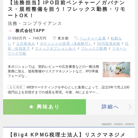
【法務担当】IPO目前ベンチャー／ガバナン
ス・規程整備を担う！フレックス勤務・リモ
ートOK！
法務・コンプライアンス
株式会社TAPP
550万円 ～ 749万円
東京都
ベンチャー企業
転勤な
し
土日祝休み
ポテンシャル採用（未経験可）
20代役員在籍
社
長・役員直下
ストックオプションあり
フレックス勤務
リモート
ワーク可能
本ポジションでは、契約レビューや広告審査などの一般法務
業務に加え、規程整備やリスクマネジメントなど、IPO準備
フェーズな…
WEBマーケティングを中心とした集客によって、設立5年で売上100
会社概要
億円以上を目指すまでの成長を実現。今後、AIによるマー…
興味あり
詳細へ
掲載期間
26/08/03～26/08/16
【Big4 KPMG税理士法人】リスクマネジメ