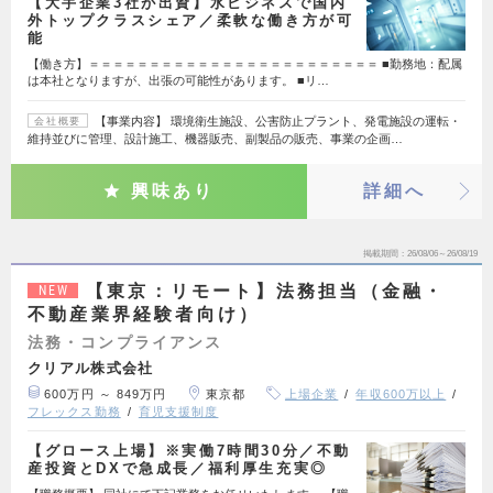
【大手企業3社が出資】水ビジネスで国内
外トップクラスシェア／柔軟な働き方が可
能
【働き方】＝＝＝＝＝＝＝＝＝＝＝＝＝＝＝＝＝＝＝＝＝＝＝＝ ■勤務地：配属
は本社となりますが、出張の可能性があります。 ■リ…
【事業内容】 環境衛生施設、公害防止プラント、発電施設の運転・
会社概要
維持並びに管理、設計施工、機器販売、副製品の販売、事業の企画…
興味あり
詳細へ
掲載期間
26/08/06～26/08/19
【東京：リモート】法務担当（金融・
NEW
不動産業界経験者向け）
法務・コンプライアンス
クリアル株式会社
600万円 ～ 849万円
東京都
上場企業
年収600万以上
フレックス勤務
育児支援制度
【グロース上場】※実働7時間30分／不動
産投資とDXで急成長／福利厚生充実◎