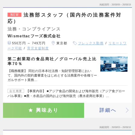
掲載期間
26/08/06～26/08/19
法務部スタッフ（国内外の法務案件対
NEW
応）
法務・コンプライアンス
Wismettacフーズ株式会社
550万円 ～ 749万円
東京都
フレックス勤務
リモートワ
ーク可能
育児支援制度
第二創業期の食品商社／グローバル売上比
率70％
【職務概要】 同社の日本本社法務・知財管理部署におい
て、国内外の契約書審査をはじめとする法務案件や各種リー
ガルサポート業務…
【事業内容】 ■アジア食品の開発および海外販売（アジア食グロー
会社概要
バル事業）■農・水産品の国内および海外販売（農水産商社事業）…
興味あり
詳細へ
掲載期間
26/08/03～26/08/16