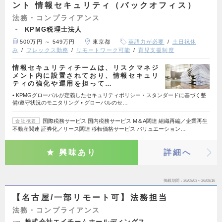
ント 情報セキュリティ（バックオフィス）
法務・コンプライアンス
KPMG税理士法人
500万円 ～ 549万円
東京都
英語力が必要
土日祝休
み
フレックス勤務
リモートワーク可能
育児支援制度
情報セキュリティチームは、リスクマネジ
メント内に設置されており、情報セキュリ
ティの強化や運用を担って…
• KPMGグローバルが定義したセキュリティポリシー・スタンダードに基づく整
備/遵守状況のモニタリング • グローバルのセ…
国際税務サービス 国内税務サービス M＆A関連 組織再編／企業再生
会社概要
不動産関連 証券化／リース関連 移転価格サービス バリュエーション…
興味あり
詳細へ
掲載期間
26/08/03～26/08/16
【名古屋/一部リモート可】法務担当
法務・コンプライアンス
株式会社エイチームホールディングス