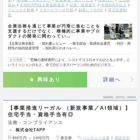
業
管理職・マネジャー
新規事業・新サービス
転勤なし
土日祝
休み
3,000万円以上資金調達済
社長・役員直下
年収600万以上
フレックス勤務
リモートワーク可能
副業してもOK
育児支援制
度
企業法務を通じて事業が円滑に進むことを
支援するだけでなく、積極的に事業やプロ
ダクトの開発に関わってい…
【企業法務全般】 - 契約書レビュー - 株主総会・取締役会運営 - 特許・商
標等の知的財産管理 - 契約周りのオペレー…
「究極の適材適所により、シゴトでココロオドルひとをふやす」と
会社概要
いうミッションのもと、全てのビジネスパーソンのためのビジネス…
興味あり
詳細へ
掲載期間
26/07/31～26/08/13
【事業推進リーガル （新規事業／AI領域）】
住宅手当・資格手当有◎
法務・コンプライアンス
株式会社TAPP
800万円 ～ 1499万円
東京都
ベンチャー企業
英語力不