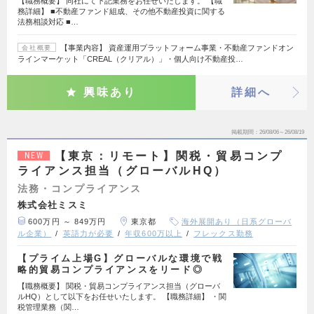
【職務概要】 同社にて下記業務をお任せいたします。 【職
務詳細】 ■不動産ファンド組成、その他不動産投資に関する
法務相談対応 ■…
【事業内容】 資産運用プラットフォーム事業・不動産ファンドオン
会社概要
ラインマーケット「CREAL（クリアル）」・個人向け不動産投…
興味あり
詳細へ
掲載期間
26/08/06～26/08/19
【東京：リモート】関税・貿易コンプ
NEW
ライアンス担当（グローバルHQ）
法務・コンプライアンス
株式会社ミスミ
600万円 ～ 849万円
東京都
海外展開あり（日系グローバ
ル企業）
英語力が必要
年収600万以上
フレックス勤務
【プライム上場G】グローバルな環境で戦
略的貿易コンプライアンスをリード◎
【職務概要】 関税・貿易コンプライアンス担当（グローバ
ルHQ）として以下をお任せいたします。 【職務詳細】 ・関
税管理業務（関…