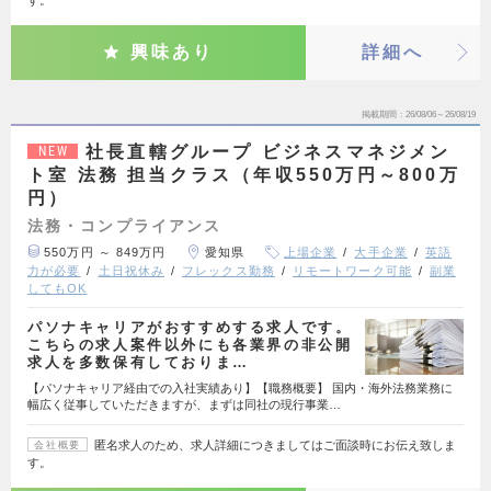
す。
興味あり
詳細へ
掲載期間
26/08/06～26/08/19
社長直轄グループ ビジネスマネジメン
NEW
ト室 法務 担当クラス（年収550万円～800万
円）
法務・コンプライアンス
550万円 ～ 849万円
愛知県
上場企業
大手企業
英語
力が必要
土日祝休み
フレックス勤務
リモートワーク可能
副業
してもOK
パソナキャリアがおすすめする求人です。
こちらの求人案件以外にも各業界の非公開
求人を多数保有しておりま…
【パソナキャリア経由での入社実績あり】【職務概要】 国内・海外法務業務に
幅広く従事していただきますが、まずは同社の現行事業…
匿名求人のため、求人詳細につきましてはご面談時にお伝え致しま
会社概要
す。