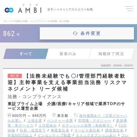
若手ハイキャリアのスカウト転職
フレックス勤務の法務・コンプライアンスの転職・求人情報
862
条件変更
件
すべて
新着のみ
掲載終了間近
掲載期間
26/08/06～26/08/19
【法務未経験でも〇/管理部門経験者歓
NEW
迎】主幹事業を支える事業担当法務 リスクマ
ネジメント リーダ候補
法務・コンプライアンス
東証プライム上場 介護/医療/キャリア領域で業界TOPのサ
ービス運営企業
600万円 ～ 849万円
東京都
海外展開あり（日系グローバ
ル企業）
上場企業
ベンチャー企業
管理職・マネジャー
新規事
業・新サービス
土日祝休み
ポテンシャル採用（未経験可）
CxO
候補
社長・役員直下
事業責任者
サービス責任者
開発責任者
年収600万以上
インセンティブ制度
ストックオプションあり
フレ