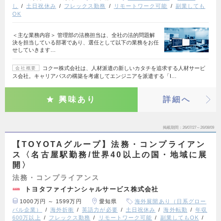
し
土日祝休み
フレックス勤務
リモートワーク可能
副業しても
OK
＜主な業務内容＞ 管理部の法務担当は、全社の法的問題解
決を担当している部署であり、選任として以下の業務をお任
せしていきます…
コクー株式会社は、人材派遣の新しいカタチを追求する人材サービ
会社概要
ス会社。キャリアパスの構築を考慮してエンジニアを派遣する「I…
興味あり
詳細へ
掲載期間
26/07/27～26/08/09
【TOYOTAグループ】法務・コンプライアン
ス〈名古屋駅勤務/世界40以上の国・地域に展
開〉
法務・コンプライアンス
トヨタファイナンシャルサービス株式会社
1000万円 ～ 1599万円
愛知県
海外展開あり（日系グロー
バル企業）
海外折衝
英語力が必要
土日祝休み
海外転勤
年収
600万以上
フレックス勤務
リモートワーク可能
副業してもOK