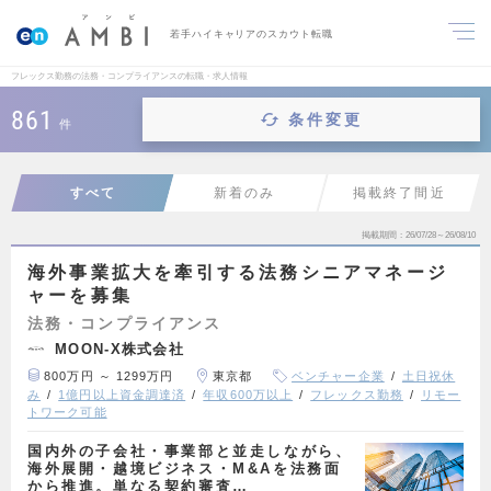
若手ハイキャリアのスカウト転職
フレックス勤務の法務・コンプライアンスの転職・求人情報
861
条件変更
件
すべて
新着のみ
掲載終了間近
掲載期間
26/07/28～26/08/10
海外事業拡大を牽引する法務シニアマネージ
ャーを募集
法務・コンプライアンス
MOON-X株式会社
800万円 ～ 1299万円
東京都
ベンチャー企業
土日祝休
み
1億円以上資金調達済
年収600万以上
フレックス勤務
リモー
トワーク可能
国内外の子会社・事業部と並走しながら、
海外展開・越境ビジネス・M&Aを法務面
から推進。単なる契約審査…