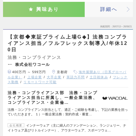
興味あり
詳細へ
掲載期間
26/07/13～26/08/21
【京都◆東証プライム上場G◆】法務コンプラ
イアンス担当／フルフレックス制導入/年休12
0日
法務・コンプライアンス
株式会社ワコール
400万円 ～ 599万円
京都府
海外展開あり（日系グローバ
ル企業）
上場企業
大手企業
英語力不問
土日祝休み
フレック
ス勤務
リモートワーク可能
法務・コンプライアンス部 法務・コンプ
ライアンス担当に所属し、一般企業法務、
コンプライアンス・企業倫…
法務・コンプライアンス担当として、適正・ご経験を考慮し、下記の業務を担っ
ていただきます。 １）一般企業法務：契約作成・審査…
インナーウェア（主に婦人のファンデーション、ランジェリー、ナ
会社概要
イトウェア及びリトルインナー）、アウターウェア、スポーツウェ…