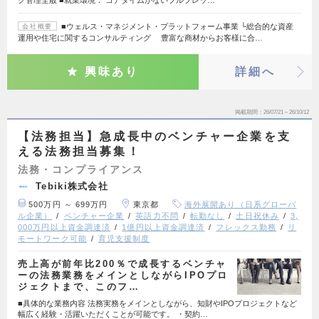
ク管理全般 ■就業環境： コアタイムがないフルフレッ…
■ウェルス・マネジメント・プラットフォーム事業 └総合的な資産
会社概要
運用や住宅に関するコンサルティング 豊富な商材からお客様に合…
興味あり
詳細へ
掲載期間
26/07/21～26/10/12
【法務担当】急成長中のベンチャー企業を支
える法務担当募集！
法務・コンプライアンス
Tebiki株式会社
500万円 ～ 699万円
東京都
海外展開あり（日系グローバ
ル企業）
ベンチャー企業
英語力不問
転勤なし
土日祝休み
3,
000万円以上資金調達済
1億円以上資金調達済
フレックス勤務
リ
モートワーク可能
育児支援制度
売上高が前年比200％で成長するベンチャ
ーの法務業務をメインとしながらIPOプロ
ジェクトまで、このフ…
■具体的な業務内容 法務実務をメインとしながら、知財やIPOプロジェクトなど
幅広く経験・活躍いただくことが可能です。 ・契約…