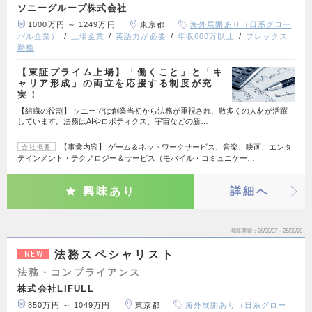
ソニーグループ株式会社
1000万円 ～ 1249万円
東京都
海外展開あり（日系グロー
バル企業）
上場企業
英語力が必要
年収600万以上
フレックス
勤務
【東証プライム上場】「働くこと」と「キ
ャリア形成」の両立を応援する制度が充
実！
【組織の役割】 ソニーでは創業当初から法務が重視され、数多くの人材が活躍
しています。法務はAIやロボティクス、宇宙などの新…
【事業内容】 ゲーム＆ネットワークサービス、音楽、映画、エンタ
会社概要
テインメント・テクノロジー＆サービス（モバイル・コミュニケー…
興味あり
詳細へ
掲載期間
26/08/07～26/08/20
法務スペシャリスト
NEW
法務・コンプライアンス
株式会社LIFULL
850万円 ～ 1049万円
東京都
海外展開あり（日系グロー