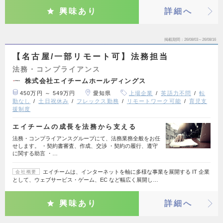
興味あり
詳細へ
掲載期間
26/08/03～26/08/16
【名古屋/一部リモート可】法務担当
法務・コンプライアンス
株式会社エイチームホールディングス
450万円 ～ 549万円
愛知県
上場企業
英語力不問
転
勤なし
土日祝休み
フレックス勤務
リモートワーク可能
育児支
援制度
エイチームの成長を法務から支える
法務・コンプライアンスグループにて、法務業務全般をお任
せします。 ・契約書審査、作成、交渉 ・契約の履行、遵守
に関する助言 ・…
エイチームは、インターネットを軸に多様な事業を展開する IT 企業
会社概要
として、ウェブサービス・ゲーム、EC など幅広く展開し…
興味あり
詳細へ