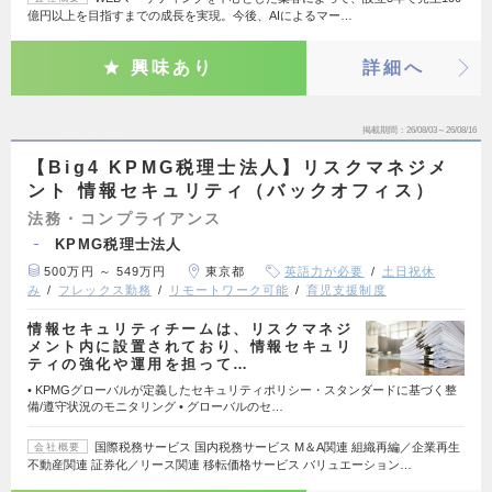
億円以上を目指すまでの成長を実現。今後、AIによるマー…
興味あり
詳細へ
掲載期間
26/08/03～26/08/16
【Big4 KPMG税理士法人】リスクマネジメ
ント 情報セキュリティ（バックオフィス）
法務・コンプライアンス
KPMG税理士法人
500万円 ～ 549万円
東京都
英語力が必要
土日祝休
み
フレックス勤務
リモートワーク可能
育児支援制度
情報セキュリティチームは、リスクマネジ
メント内に設置されており、情報セキュリ
ティの強化や運用を担って…
• KPMGグローバルが定義したセキュリティポリシー・スタンダードに基づく整
備/遵守状況のモニタリング • グローバルのセ…
国際税務サービス 国内税務サービス M＆A関連 組織再編／企業再生
会社概要
不動産関連 証券化／リース関連 移転価格サービス バリュエーション…