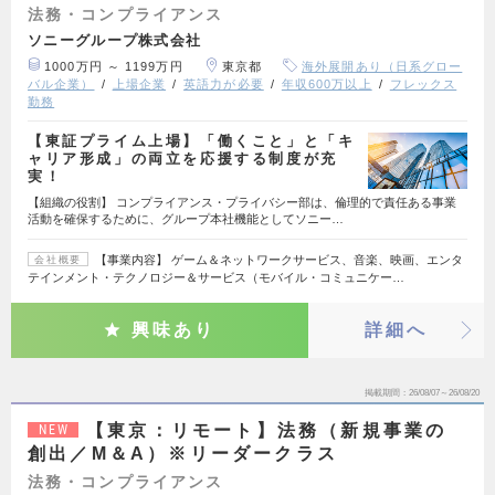
法務・コンプライアンス
ソニーグループ株式会社
1000万円 ～ 1199万円
東京都
海外展開あり（日系グロー
バル企業）
上場企業
英語力が必要
年収600万以上
フレックス
勤務
【東証プライム上場】「働くこと」と「キ
ャリア形成」の両立を応援する制度が充
実！
【組織の役割】 コンプライアンス・プライバシー部は、倫理的で責任ある事業
活動を確保するために、グループ本社機能としてソニー…
【事業内容】 ゲーム＆ネットワークサービス、音楽、映画、エンタ
会社概要
テインメント・テクノロジー＆サービス（モバイル・コミュニケー…
興味あり
詳細へ
掲載期間
26/08/07～26/08/20
【東京：リモート】法務（新規事業の
NEW
創出／M＆A）※リーダークラス
法務・コンプライアンス