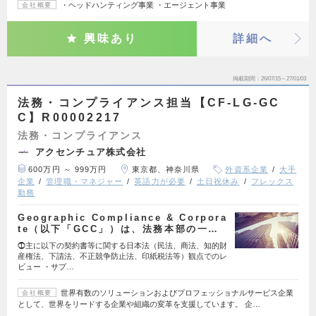
・ヘッドハンティング事業 ・エージェント事業
会社概要
興味あり
詳細へ
掲載期間
26/07/15～27/01/03
法務・コンプライアンス担当【CF-LG-GC
C】R00002217
法務・コンプライアンス
アクセンチュア株式会社
600万円 ～ 999万円
東京都、神奈川県
外資系企業
大手
企業
管理職・マネジャー
英語力が必要
土日祝休み
フレックス
勤務
Geographic Compliance & Corpora
te（以下「GCC」）は、法務本部の一…
⓵主に以下の契約書等に関する日本法（民法、商法、知的財
産権法、下請法、不正競争防止法、印紙税法等）観点でのレ
ビュー ・サプ…
世界有数のソリューションおよびプロフェッショナルサービス企業
会社概要
として、世界をリードする企業や組織の変革を支援しています。 企…