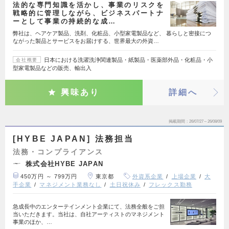
法的な専門知識を活かし、事業のリスクを
戦略的に管理しながら、ビジネスパートナ
ーとして事業の持続的な成…
弊社は、ヘアケア製品、洗剤、化粧品、小型家電製品など、 暮らしと密接につ
ながった製品とサービスをお届けする、世界最大の外資…
日本における洗濯洗浄関連製品・紙製品・医薬部外品・化粧品・小
会社概要
型家電製品などの販売、輸出入
興味あり
詳細へ
掲載期間
26/07/27～26/08/09
[HYBE JAPAN] 法務担当
法務・コンプライアンス
株式会社HYBE JAPAN
450万円 ～ 799万円
東京都
外資系企業
上場企業
大
手企業
マネジメント業務なし
土日祝休み
フレックス勤務
急成長中のエンターテインメント企業にて、法務全般をご担
当いただきます。当社は、自社アーティストのマネジメント
事業のほか、…