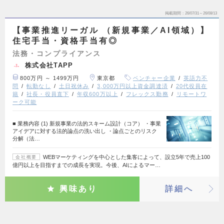
掲載期間
26/07/31～26/08/13
【事業推進リーガル （新規事業／AI領域）】
住宅手当・資格手当有◎
法務・コンプライアンス
株式会社TAPP
800万円 ～ 1499万円
東京都
ベンチャー企業
英語力不
問
転勤なし
土日祝休み
3,000万円以上資金調達済
20代役員在
籍
社長・役員直下
年収600万以上
フレックス勤務
リモートワ
ーク可能
■ 業務内容 (1) 新規事業の法的スキーム設計（コア） ・事業
アイデアに対する法的論点の洗い出し ・論点ごとのリスク
分解（法…
WEBマーケティングを中心とした集客によって、設立5年で売上100
会社概要
億円以上を目指すまでの成長を実現。今後、AIによるマー…
興味あり
詳細へ