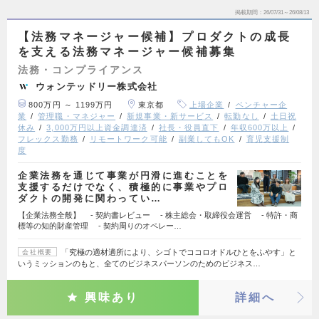
掲載期間
26/07/31～26/08/13
【法務マネージャー候補】プロダクトの成長
を支える法務マネージャー候補募集
法務・コンプライアンス
ウォンテッドリー株式会社
800万円 ～ 1199万円
東京都
上場企業
ベンチャー企
業
管理職・マネジャー
新規事業・新サービス
転勤なし
土日祝
休み
3,000万円以上資金調達済
社長・役員直下
年収600万以上
フレックス勤務
リモートワーク可能
副業してもOK
育児支援制
度
企業法務を通じて事業が円滑に進むことを
支援するだけでなく、積極的に事業やプロ
ダクトの開発に関わってい…
【企業法務全般】 - 契約書レビュー - 株主総会・取締役会運営 - 特許・商
標等の知的財産管理 - 契約周りのオペレー…
「究極の適材適所により、シゴトでココロオドルひとをふやす」と
会社概要
いうミッションのもと、全てのビジネスパーソンのためのビジネス…
興味あり
詳細へ