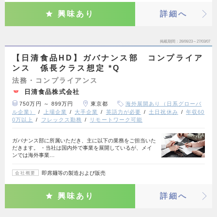
興味あり
詳細へ
掲載期間
26/06/23～27/03/07
【日清食品HD】ガバナンス部 コンプライア
ンス 係長クラス想定 *Q
法務・コンプライアンス
日清食品株式会社
750万円 ～ 899万円
東京都
海外展開あり（日系グローバ
ル企業）
上場企業
大手企業
英語力が必要
土日祝休み
年収60
0万以上
フレックス勤務
リモートワーク可能
ガバナンス部に所属いただき、主に以下の業務をご担当いた
だきます。 ・当社は国内外で事業を展開しているが、メイ
ンでは海外事業…
即席麺等の製造および販売
会社概要
興味あり
詳細へ