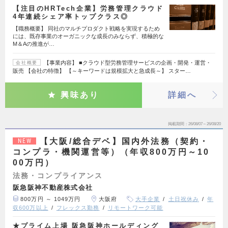
【注目のHRTech企業】労務管理クラウド
4年連続シェア率トップクラス◎
【職務概要】 同社のマルチプロダクト戦略を実現するため
には、既存事業のオーガニックな成長のみならず、積極的な
M＆Aの推進が…
【事業内容】 ■クラウド型労務管理サービスの企画・開発・運営・
会社概要
販売 【会社の特徴】 【～キーワードは規模拡大と急成長～】 スター…
興味あり
詳細へ
掲載期間
26/08/07～26/08/20
【大阪/総合デベ】国内外法務（契約・
NEW
コンプラ・機関運営等）（年収800万円～10
00万円）
法務・コンプライアンス
阪急阪神不動産株式会社
800万円 ～ 1049万円
大阪府
大手企業
土日祝休み
年
収600万以上
フレックス勤務
リモートワーク可能
★プライム上場 阪急阪神ホールディング