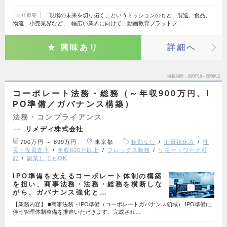
「現場の未来を切り拓く」というミッションのもと、製造、食品、
会社概要
物流、小売業界など、 幅広い業界に向けて、動画教育プラットフ…
興味あり
詳細へ
掲載期間
26/07/18～26/08/12
コーポレート法務・総務（～年収900万円、I
PO準備／ガバナンス構築）
法務・コンプライアンス
リメディ株式会社
700万円 ～ 899万円
東京都
転勤なし
土日祝休み
社
長・役員直下
年収600万以上
フレックス勤務
リモートワーク可
能
副業してもOK
IPO準備を支えるコーポレート体制の構築
を担い、商事法務・法務・総務を横断しな
がら、ガバナンス強化と…
【業務内容】 ■商事法務・IPO準備（コーポレートガバナンス領域） IPO準備に
伴う管理体制整備を推進いただきます。完成され…