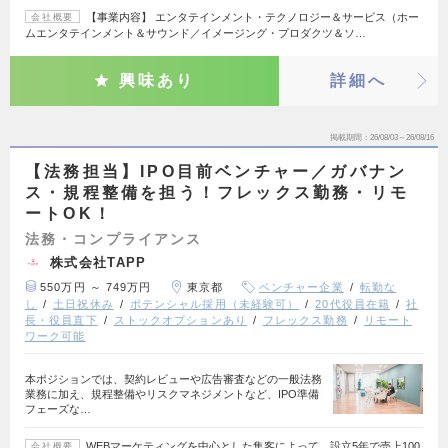
【事業内容】 エンタテインメント・テクノロジー＆サービス（ホー
会社概要
ムエンタテインメント＆サウンド／イメージング・プロダクツ＆ソ…
興味あり
詳細へ
掲載期間
26/08/03～26/08/16
【法務担当】IPO目前ベンチャー／ガバナン
ス・規程整備を担う！フレックス勤務・リモ
ートOK！
法務・コンプライアンス
株式会社TAPP
550万円 ～ 749万円
東京都
ベンチャー企業
転勤な
し
土日祝休み
ポテンシャル採用（未経験可）
20代役員在籍
社
長・役員直下
ストックオプションあり
フレックス勤務
リモート
ワーク可能
本ポジションでは、契約レビューや広告審査などの一般法務
業務に加え、規程整備やリスクマネジメントなど、IPO準備
フェーズな…
WEBマーケティングを中心とした集客によって、設立5年で売上100
会社概要