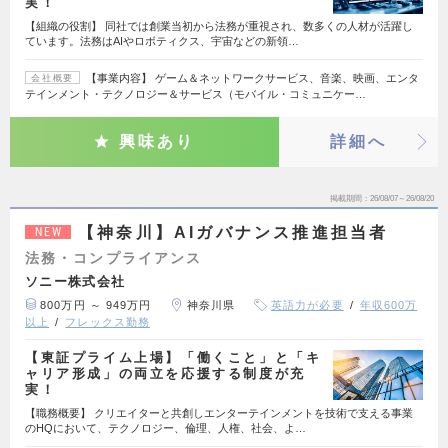
実！
【組織の役割】 同社では創業当初から法務が重視され、数多くの人材が活躍し
ています。法務はAIやロボティクス、宇宙などの新領…
【事業内容】 ゲーム＆ネットワークサービス、音楽、映画、エンタ
会社概要
テインメント・テクノロジー＆サービス（モバイル・コミュニケー…
興味あり
詳細へ
掲載期間
26/08/07～26/08/20
【神奈川】AIガバナンス推進担当者
NEW
法務・コンプライアンス
ソニー株式会社
800万円 ～ 949万円
神奈川県
英語力が必要
年収600万
以上
フレックス勤務
【東証プライム上場】「働くこと」と「キ
ャリア形成」の両立を応援する制度が充
実！
【職務概要】 クリエイターと共創しエンターテインメントを技術で支える事業
のHQにおいて、テクノロジー、倫理、人権、社会、よ…