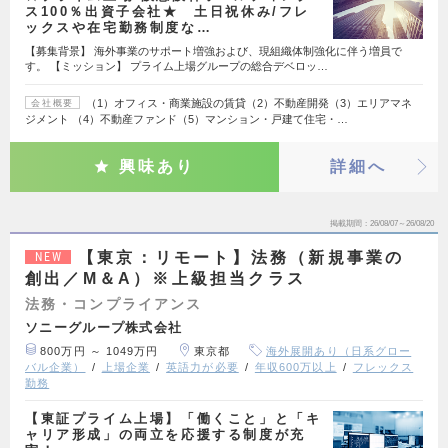
ス100％出資子会社★ 土日祝休み/フレ
ックスや在宅勤務制度な…
【募集背景】 海外事業のサポート増強および、現組織体制強化に伴う増員で
す。 【ミッション】 プライム上場グループの総合デベロッ…
（1）オフィス・商業施設の賃貸（2）不動産開発（3）エリアマネ
会社概要
ジメント （4）不動産ファンド（5）マンション・戸建て住宅・…
興味あり
詳細へ
掲載期間
26/08/07～26/08/20
【東京：リモート】法務（新規事業の
NEW
創出／M＆A）※上級担当クラス
法務・コンプライアンス
ソニーグループ株式会社
800万円 ～ 1049万円
東京都
海外展開あり（日系グロー
バル企業）
上場企業
英語力が必要
年収600万以上
フレックス
勤務
【東証プライム上場】「働くこと」と「キ
ャリア形成」の両立を応援する制度が充