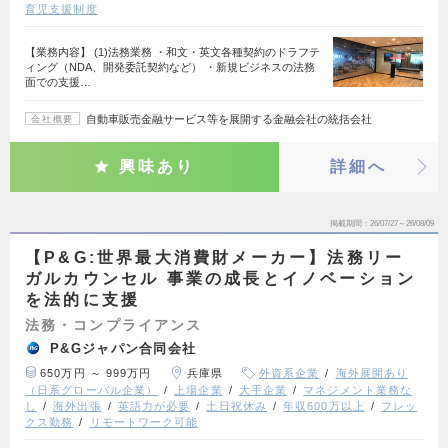
育児支援制度
【業務内容】 (1)法務業務 ・和文・英文各種契約のドラフテ
ィング（NDA、開発委託契約など） ・新規ビジネスの法務
面での支援…
自動車販売金融サービス等を展開する金融会社の統括会社
会社概要
興味あり
詳細へ
掲載期間
26/07/27～26/08/09
【P&G:世界最大消費財メーカー】法務リー
ガルカウンセル 事業の成長とイノベーション
を法的に支援
法務・コンプライアンス
P&Gジャパン合同会社
650万円 ～ 999万円
兵庫県
外資系企業
海外展開あり
（日系グローバル企業）
上場企業
大手企業
マネジメント業務な
し
海外出張
英語力が必要
土日祝休み
年収600万以上
フレッ
クス勤務
リモートワーク可能