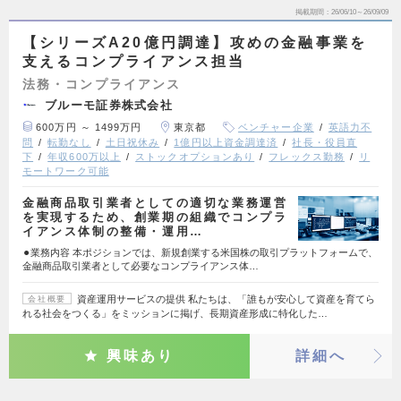
掲載期間
26/06/10～26/09/09
【シリーズA20億円調達】攻めの金融事業を
支えるコンプライアンス担当
法務・コンプライアンス
ブルーモ証券株式会社
600万円 ～ 1499万円
東京都
ベンチャー企業
英語力不
問
転勤なし
土日祝休み
1億円以上資金調達済
社長・役員直
下
年収600万以上
ストックオプションあり
フレックス勤務
リ
モートワーク可能
金融商品取引業者としての適切な業務運営
を実現するため、創業期の組織でコンプラ
イアンス体制の整備・運用…
⚫︎業務内容 本ポジションでは、新規創業する米国株の取引プラットフォームで、
金融商品取引業者として必要なコンプライアンス体…
資産運用サービスの提供 私たちは、「誰もが安心して資産を育てら
会社概要
れる社会をつくる」をミッションに掲げ、長期資産形成に特化した…
興味あり
詳細へ