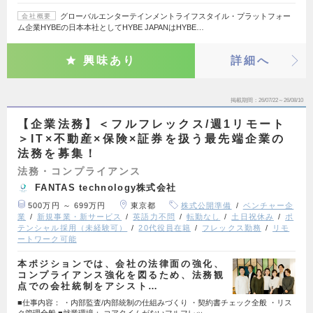
グローバルエンターテインメントライフスタイル・プラットフォー
会社概要
ム企業HYBEの日本本社としてHYBE JAPANはHYBE…
興味あり
詳細へ
掲載期間
26/07/22～26/08/10
【企業法務】＜フルフレックス/週1リモート
＞IT×不動産×保険×証券を扱う最先端企業の
法務を募集！
法務・コンプライアンス
FANTAS technology株式会社
500万円 ～ 699万円
東京都
株式公開準備
ベンチャー企
業
新規事業・新サービス
英語力不問
転勤なし
土日祝休み
ポ
テンシャル採用（未経験可）
20代役員在籍
フレックス勤務
リモ
ートワーク可能
本ポジションでは、会社の法律面の強化、
コンプライアンス強化を図るため、法務観
点での会社統制をアシスト…
■仕事内容： ・内部監査/内部統制の仕組みづくり ・契約書チェック全般 ・リス