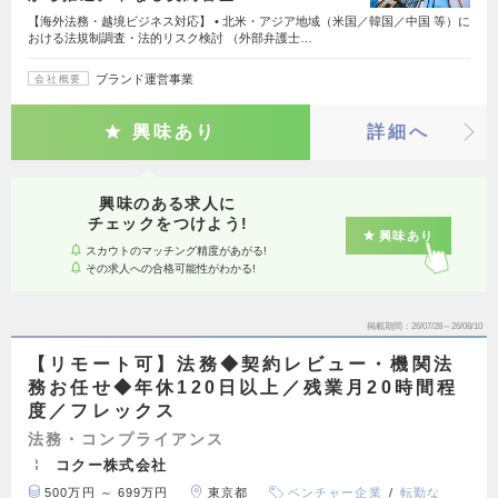
【海外法務・越境ビジネス対応】 • 北米・アジア地域（米国／韓国／中国 等）に
おける法規制調査・法的リスク検討 （外部弁護士…
ブランド運営事業
会社概要
興味あり
詳細へ
興味のある求人に
チェックをつけよう!
興味あり
スカウトのマッチング精度があがる!
その求人への合格可能性がわかる!
掲載期間
26/07/28～26/08/10
【リモート可】法務◆契約レビュー・機関法
務お任せ◆年休120日以上／残業月20時間程
度／フレックス
法務・コンプライアンス
コクー株式会社
500万円 ～ 699万円
東京都
ベンチャー企業
転勤な