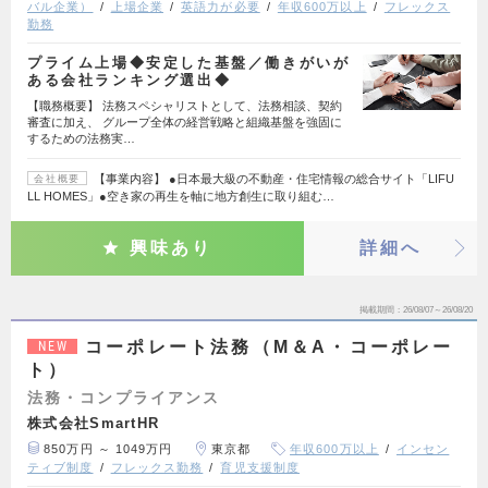
バル企業）
上場企業
英語力が必要
年収600万以上
フレックス
勤務
プライム上場◆安定した基盤／働きがいが
ある会社ランキング選出◆
【職務概要】 法務スペシャリストとして、法務相談、契約
審査に加え、 グループ全体の経営戦略と組織基盤を強固に
するための法務実…
【事業内容】 ●日本最大級の不動産・住宅情報の総合サイト「LIFU
会社概要
LL HOMES」●空き家の再生を軸に地方創生に取り組む…
興味あり
詳細へ
掲載期間
26/08/07～26/08/20
コーポレート法務（M＆A・コーポレー
NEW
ト）
法務・コンプライアンス
株式会社SmartHR
850万円 ～ 1049万円
東京都
年収600万以上
インセン
ティブ制度
フレックス勤務
育児支援制度