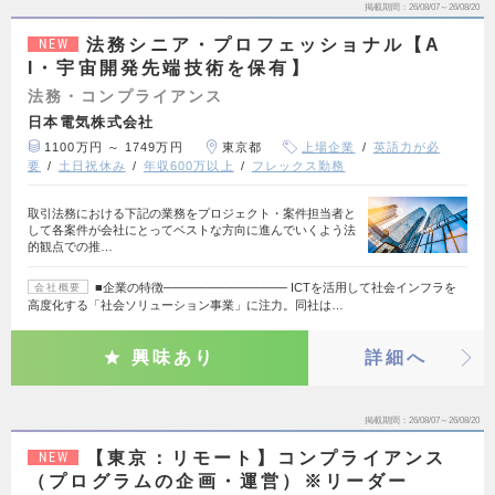
掲載期間
26/08/07～26/08/20
法務シニア・プロフェッショナル【A
NEW
I・宇宙開発先端技術を保有】
法務・コンプライアンス
日本電気株式会社
1100万円 ～ 1749万円
東京都
上場企業
英語力が必
要
土日祝休み
年収600万以上
フレックス勤務
取引法務における下記の業務をプロジェクト・案件担当者と
して各案件が会社にとってベストな方向に進んでいくよう法
的観点での推…
■企業の特徴────────────── ICTを活用して社会インフラを
会社概要
高度化する「社会ソリューション事業」に注力。同社は…
興味あり
詳細へ
掲載期間
26/08/07～26/08/20
【東京：リモート】コンプライアンス
NEW
（プログラムの企画・運営）※リーダー