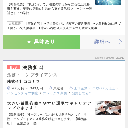
【職務概要】 同社において、法務の観点から盤石な組織基
盤を整え、現場の活動を足元から支える法務マネージャー候
補としての業務…
【事業内容】 ■学習塾及び幼児教室の運営事業 ■児童福祉法に基づ
会社概要
く障がい児支援事業 ■障がい者総合支援法に基づく就労支援事…
興味あり
詳細へ
掲載期間
26/08/06～26/08/19
法務担当
NEW
法務・コンプライアンス
株式会社ココナラ
700万円 ～ 949万円
東京都
上場企業
年収600万以上
インセンティブ制度
フレックス勤務
副業してもOK
大きい裁量◎働きやすい環境でキャリアア
ップできます！
【職務概要】 同社グループにおける法務担当として、法
務・コンプライアンス業務全般を担当します。 【職務詳
細】 1.企業法務 ・契…