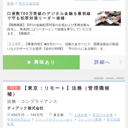
勤務
育児支援制度
口座数700万突破のデジタル金融を最前線
で守る犯罪対策リーダー候補
【職務概要】 同行の金融犯罪対策の企画および実務全般を
担当し、将来的にはリーダーとして組織を牽引していただき
ます。 【職務詳…
【事業内容】 ■住宅ローン、自動入金サービス、国庫金振込の取扱
会社概要
いなどのサービスを提供 【会社の特徴】 「手のひらにある銀行」を…
興味あり
詳細へ
掲載期間
26/08/06～26/08/19
【東京：リモート】法務（管理職候
NEW
補）
法務・コンプライアンス
ティアック株式会社
650万円 ～ 749万円
東京都
上場企業
英語力が必要
年収600万以上
ストックオプションあり
フレックス勤務
育児支援
制度