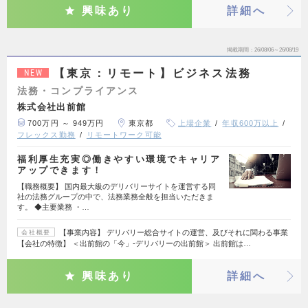
興味あり
詳細へ
掲載期間
26/08/06～26/08/19
【東京：リモート】ビジネス法務
NEW
法務・コンプライアンス
株式会社出前館
700万円 ～ 949万円
東京都
上場企業
年収600万以上
フレックス勤務
リモートワーク可能
福利厚生充実◎働きやすい環境でキャリア
アップできます！
【職務概要】 国内最大級のデリバリーサイトを運営する同
社の法務グループの中で、法務業務全般を担当いただきま
す。 ◆主要業務 ・…
【事業内容】 デリバリー総合サイトの運営、及びそれに関わる事業
会社概要
【会社の特徴】 ＜出前館の「今」-デリバリーの出前館＞ 出前館は…
興味あり
詳細へ