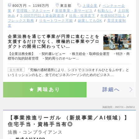
800万円 ～ 1199万円
東京都
上場企業
ベンチャー企
業
管理職・マネジャー
新規事業・新サービス
転勤なし
土日祝
休み
3,000万円以上資金調達済
社長・役員直下
年収600万以上
フレックス勤務
リモートワーク可能
副業してもOK
育児支援制
度
企業法務を通じて事業が円滑に進むことを
支援するだけでなく、積極的に事業やプロ
ダクトの開発に関わってい…
【企業法務全般】 - 契約書レビュー - 株主総会・取締役会運営 - 特許・商
標等の知的財産管理 - 契約周りのオペレー…
「究極の適材適所により、シゴトでココロオドルひとをふやす」と
会社概要
いうミッションのもと、全てのビジネスパーソンのためのビジネス…
興味あり
詳細へ
掲載期間
26/07/31～26/08/13
【事業推進リーガル （新規事業／AI領域）】
住宅手当・資格手当有◎
法務・コンプライアンス