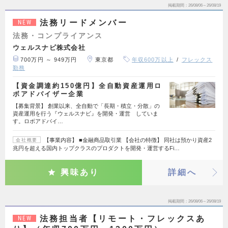
掲載期間
26/08/06～26/08/19
法務リードメンバー
NEW
法務・コンプライアンス
ウェルスナビ株式会社
700万円 ～ 949万円
東京都
年収600万以上
フレックス
勤務
【資金調達約150億円】全自動資産運用ロ
ボアドバイザー企業
【募集背景】 創業以来、全自動で「長期・積立・分散」の
資産運用を行う『ウェルスナビ』を開発・運営 していま
す。ロボアドバイ…
【事業内容】 ■金融商品取引業 【会社の特徴】 同社は預かり資産2
会社概要
兆円を超える国内トップクラスのプロダクトを開発・運営するFi…
興味あり
詳細へ
掲載期間
26/08/06～26/08/19
法務担当者【リモート・フレックスあ
NEW