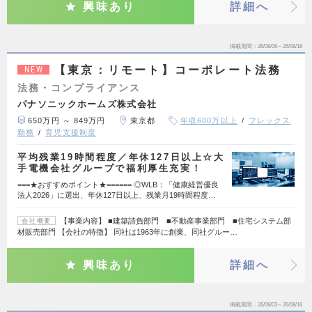
興味あり
詳細へ
掲載期間
26/08/06～26/08/19
【東京：リモート】コーポレート法務
NEW
法務・コンプライアンス
パナソニックホームズ株式会社
650万円 ～ 849万円
東京都
年収600万以上
フレックス
勤務
育児支援制度
平均残業19時間程度／年休127日以上☆大
手電機会社グループで福利厚生充実！
===★おすすめポイント★====== ◎WLB：「健康経営優良
法人2026」に選出、年休127日以上、残業月19時間程度…
【事業内容】 ■建築請負部門 ■不動産事業部門 ■住宅システム部
会社概要
材販売部門 【会社の特徴】 同社は1963年に創業、同社グルー…
興味あり
詳細へ
掲載期間
26/08/03～26/08/16