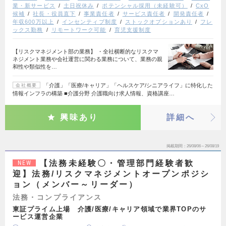
業・新サービス
土日祝休み
ポテンシャル採用（未経験可）
CxO
候補
社長・役員直下
事業責任者
サービス責任者
開発責任者
年収600万以上
インセンティブ制度
ストックオプションあり
フレ
ックス勤務
リモートワーク可能
育児支援制度
【リスクマネジメント部の業務】 ・全社横断的なリスクマ
ネジメント業務や会社運営に関わる業務について、業務の親
和性や類似性を…
「介護」「医療/キャリア」「ヘルスケア/シニアライフ」に特化した
会社概要
情報インフラの構築 ■介護分野 介護職向け求人情報、資格講座…
興味あり
詳細へ
掲載期間
26/08/06～26/08/19
【法務未経験〇・管理部門経験者歓
NEW
迎】法務/リスクマネジメントオープンポジシ
ョン（メンバー～リーダー）
法務・コンプライアンス
東証プライム上場 介護/医療/キャリア領域で業界TOPのサ
ービス運営企業