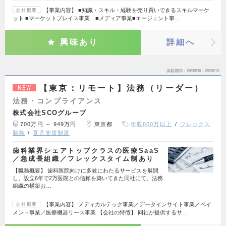
【事業内容】 ■知識・スキル・経験を売り買いできるスキルマーケ
会社概要
ット ■マーケットプレイス事業 ■メディア事業■エージェント事…
興味あり
詳細へ
掲載期間
26/08/06～26/08/19
【東京：リモート】法務（リーダー）
NEW
法務・コンプライアンス
株式会社SCOグループ
700万円 ～ 949万円
東京都
年収600万以上
フレックス
勤務
育児支援制度
歯科業界シェアトップクラスの医療SaaS
／急成長組織／フレックスタイム制あり
【職務概要】 歯科医院向けに多岐にわたるサービスを展開
し、設立6年で2万医院との信頼を築いてきた同社にて、法務
組織の構築お…
【事業内容】 メディカルテック事業／データインサイト事業／ペイ
会社概要
メント事業／医療機器リース事業 【会社の特徴】 同社が提供するサ…