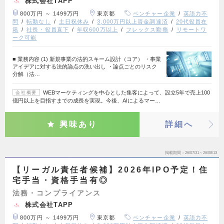
株式会社TAPP
800万円 ～ 1499万円
東京都
ベンチャー企業
英語力不
問
転勤なし
土日祝休み
3,000万円以上資金調達済
20代役員在
籍
社長・役員直下
年収600万以上
フレックス勤務
リモートワ
ーク可能
■ 業務内容 (1) 新規事業の法的スキーム設計（コア） ・事業
アイデアに対する法的論点の洗い出し ・論点ごとのリスク
分解（法…
WEBマーケティングを中心とした集客によって、設立5年で売上100
会社概要
億円以上を目指すまでの成長を実現。今後、AIによるマー…
興味あり
詳細へ
掲載期間
26/07/31～26/08/13
【リーガル責任者候補】2026年IPO予定！住
宅手当・資格手当有◎
法務・コンプライアンス
株式会社TAPP
800万円 ～ 1499万円
東京都
ベンチャー企業
英語力不