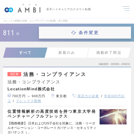
若手ハイキャリアのスカウト転職
フレックス勤務の法務・コンプライアンスの転職・求人情報
811
条件変更
件
すべて
新着のみ
掲載終了間近
掲載期間
26/08/06～26/08/19
法務・コンプライアンス
NEW
法務・コンプライアンス
LocationMind株式会社
700万円 ～ 949万円
東京都
英語力が必要
年収600万以
上
フレックス勤務
位置情報解析の高度技術を持つ東京大学発
ベンチャー／フルフレックス
【職務概要】 日本およびUS子会社を対象に、法務・リーガ
ルオペレーション・コーポレートガバナンス・セキュリティ
ガバナンス（…