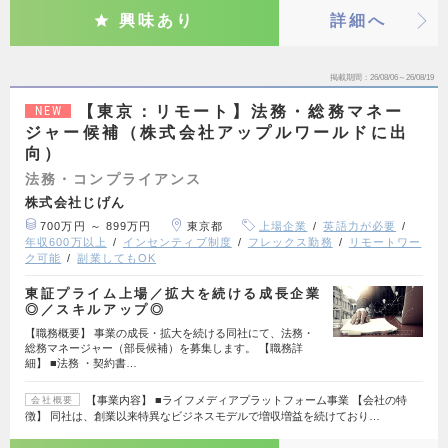
興味あり
詳細へ
掲載期間
26/08/06～26/08/19
【東京：リモート】法務・総務マネー
NEW
ジャー候補（株式会社アップルワールドに出
向）
法務・コンプライアンス
株式会社じげん
700万円 ～ 899万円
東京都
上場企業
英語力が必要
年収600万以上
インセンティブ制度
フレックス勤務
リモートワー
ク可能
副業してもOK
東証プライム上場／拡大を続ける成長企業
◎／スキルアップ◎
【職務概要】 事業の成長・拡大を続ける同社にて、法務・
総務マネージャー（部長候補）を募集します。 【職務詳
細】 ■法務 ・契約書…
【事業内容】 ■ライフメディアプラットフォーム事業 【会社の特
会社概要
徴】 同社は、創業以来特異なビジネスモデルで増収増益を続けており…