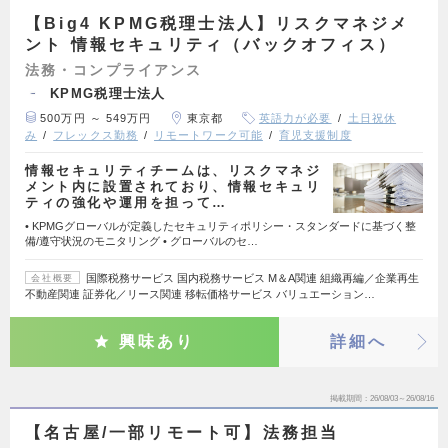
【Big4 KPMG税理士法人】リスクマネジメ
ント 情報セキュリティ（バックオフィス）
法務・コンプライアンス
KPMG税理士法人
500万円 ～ 549万円
東京都
英語力が必要
土日祝休
み
フレックス勤務
リモートワーク可能
育児支援制度
情報セキュリティチームは、リスクマネジ
メント内に設置されており、情報セキュリ
ティの強化や運用を担って…
• KPMGグローバルが定義したセキュリティポリシー・スタンダードに基づく整
備/遵守状況のモニタリング • グローバルのセ…
国際税務サービス 国内税務サービス M＆A関連 組織再編／企業再生
会社概要
不動産関連 証券化／リース関連 移転価格サービス バリュエーション…
興味あり
詳細へ
掲載期間
26/08/03～26/08/16
【名古屋/一部リモート可】法務担当