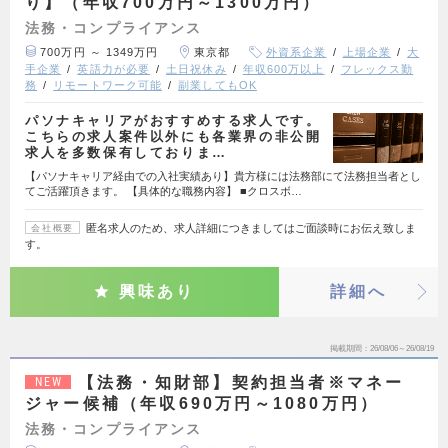
り】（年収700万円～1300万円）
法務・コンプライアンス
700万円 ～ 1349万円
東京都
外資系企業
上場企業
大
手企業
英語力が必要
土日祝休み
年収600万以上
フレックス勤
務
リモートワーク可能
副業してもOK
パソナキャリアがおすすめする求人です。
こちらの求人案件以外にも各業界の非公開
求人を多数保有しておりま…
【パソナキャリア経由での入社実績あり】貴方様には法務部にて法務担当者とし
てご活躍頂きます。 【具体的な職務内容】 ■クロスボ…
匿名求人のため、求人詳細につきましてはご面談時にお伝え致しま
会社概要
す。
興味あり
詳細へ
掲載期間
26/08/06～26/08/19
【法務・知財部】契約担当者※マネー
NEW
ジャー候補（年収690万円～1080万円）
法務・コンプライアンス