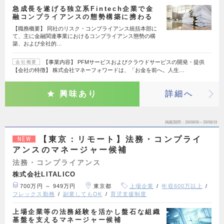
急成長を遂げる独立系Fintech企業で金
融コンプライアンスの態勢構築に携わる
【職務概要】 同社のリスク・コンプライアンス統括本部に
て、主に金融関連事業におけるコンプライアンス態勢の構
築、および全社的…
【事業内容】 PFMサービスおよびクラウドサービスの開発・提供
会社概要
【会社の特徴】 株式会社マネーフォワードは、「お金を前へ。人生…
興味あり
詳細へ
掲載期間
26/08/06～26/08/19
【東京：リモート】法務・コンプライ
NEW
アンスのマネージャー候補
法務・コンプライアンス
株式会社LITALICO
700万円 ～ 949万円
東京都
上場企業
年収600万以上
フレックス勤務
副業してもOK
育児支援制度
上場企業等の法務経験を活かし盤石な組織
基盤を支えるマネージャー候補