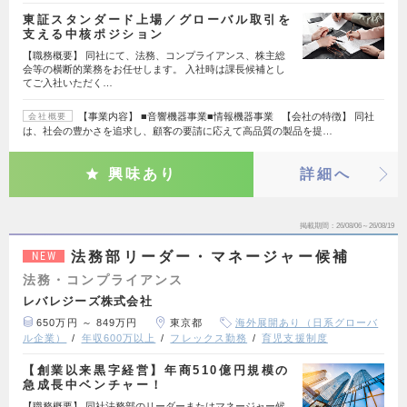
東証スタンダード上場／グローバル取引を
支える中核ポジション
【職務概要】 同社にて、法務、コンプライアンス、株主総
会等の横断的業務をお任せします。 入社時は課長候補とし
てご入社いただく…
【事業内容】 ■音響機器事業■情報機器事業 【会社の特徴】 同社
会社概要
は、社会の豊かさを追求し、顧客の要請に応えて高品質の製品を提…
興味あり
詳細へ
掲載期間
26/08/06～26/08/19
法務部リーダー・マネージャー候補
NEW
法務・コンプライアンス
レバレジーズ株式会社
650万円 ～ 849万円
東京都
海外展開あり（日系グローバ
ル企業）
年収600万以上
フレックス勤務
育児支援制度
【創業以来黒字経営】年商510億円規模の
急成長中ベンチャー！
【職務概要】 同社法務部のリーダーまたはマネージャー候