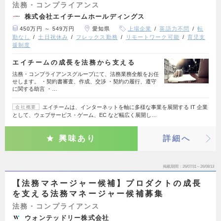
法務・コンプライアンス
株式会社エイチームホールディングス
450万円 ～ 549万円
愛知県
上場企業
英語力不問
転
勤なし
土日祝休み
フレックス勤務
リモートワーク可能
育児支
援制度
エイチームの成長を法務から支える
法務・コンプライアンスグループにて、法務業務全般をお任
せします。 ・契約書審査、作成、交渉 ・契約の履行、遵守
に関する助言 ・…
エイチームは、インターネットを軸に多様な事業を展開する IT 企業
会社概要
として、ウェブサービス・ゲーム、EC など幅広く展開し…
興味あり
詳細へ
掲載期間
26/07/31～26/08/13
【法務マネージャー候補】プロダクトの成長
を支える法務マネージャー候補募集
法務・コンプライアンス
ウォンテッドリー株式会社