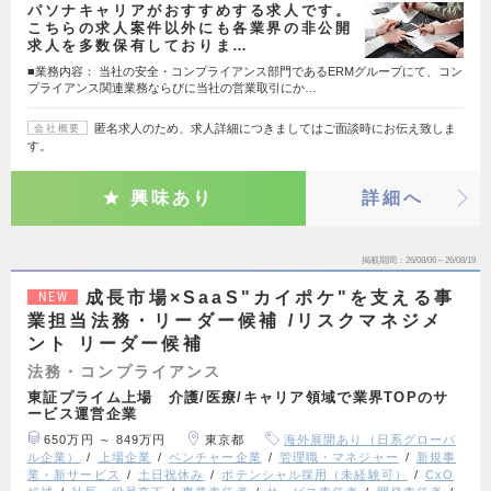
パソナキャリアがおすすめする求人です。
こちらの求人案件以外にも各業界の非公開
求人を多数保有しておりま…
■業務内容： 当社の安全・コンプライアンス部門であるERMグループにて、コン
プライアンス関連業務ならびに当社の営業取引にか…
匿名求人のため、求人詳細につきましてはご面談時にお伝え致しま
会社概要
す。
興味あり
詳細へ
掲載期間
26/08/06～26/08/19
成長市場×SaaS"カイポケ"を支える事
NEW
業担当法務・リーダー候補 /リスクマネジメ
ント リーダー候補
法務・コンプライアンス
東証プライム上場 介護/医療/キャリア領域で業界TOPのサ
ービス運営企業
650万円 ～ 849万円
東京都
海外展開あり（日系グローバ
ル企業）
上場企業
ベンチャー企業
管理職・マネジャー
新規事
業・新サービス
土日祝休み
ポテンシャル採用（未経験可）
CxO