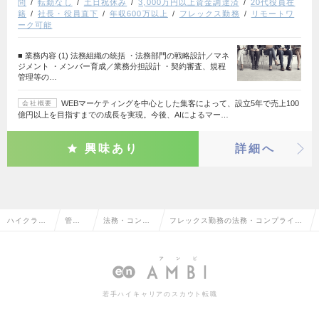
問
転勤なし
土日祝休み
3,000万円以上資金調達済
20代役員在
籍
社長・役員直下
年収600万以上
フレックス勤務
リモートワ
ーク可能
■ 業務内容 (1) 法務組織の統括 ・法務部門の戦略設計／マネ
ジメント ・メンバー育成／業務分担設計 ・契約審査、規程
管理等の…
WEBマーケティングを中心とした集客によって、設立5年で売上100
会社概要
億円以上を目指すまでの成長を実現。今後、AIによるマー…
興味あり
詳細へ
ハイクラス
管理
法務・コンプ
フレックス勤務の法務・コンプライア
求人TOP
部門
ライアンス
ンスの転職・求人情報一覧
系
若手ハイキャリアのスカウト転職