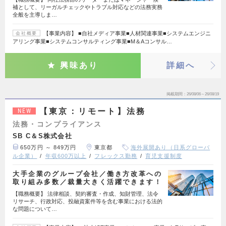
補として、リーガルチェックやトラブル対応などの法務実務
全般を主導しま…
【事業内容】 ■自社メディア事業■人材関連事業■システムエンジニ
会社概要
アリング事業■システムコンサルティング事業■M＆Aコンサル…
興味あり
詳細へ
掲載期間
26/08/06～26/08/19
【東京：リモート】法務
NEW
法務・コンプライアンス
SB C＆S株式会社
650万円 ～ 849万円
東京都
海外展開あり（日系グローバ
ル企業）
年収600万以上
フレックス勤務
育児支援制度
大手企業のグループ会社／働き方改革への
取り組み多数／裁量大きく活躍できます！
【職務概要】 法律相談、契約審査・作成、知財管理、法令
リサーチ、行政対応、投融資案件等を含む事業における法的
な問題について…