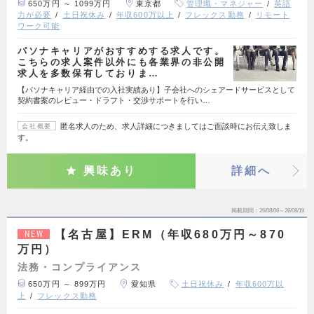
650万円 ～ 1099万円
東京都
管理職・マネジャー
英語
力が必要
土日祝休み
年収600万以上
フレックス勤務
リモート
ワーク可能
パソナキャリアがおすすめする求人です。
こちらの求人案件以外にも各業界の非公開
求人を多数保有しておりま…
【パソナキャリア経由での入社実績あり】子会社へのシェアードサービスとして
契約書案のレビュー・ドラフト・交渉サポートを行い…
匿名求人のため、求人詳細につきましてはご面談時にお伝え致しま
会社概要
す。
興味あり
詳細へ
掲載期間
26/08/06～26/08/19
【名古屋】ERM（年収680万円～870
NEW
万円）
法務・コンプライアンス
650万円 ～ 899万円
愛知県
土日祝休み
年収600万以
上
フレックス勤務