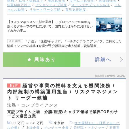
候補
社長・役員直下
事業責任者
サービス責任者
開発責任者
年収600万以上
インセンティブ制度
ストックオプションあり
フレ
ックス勤務
リモートワーク可能
育児支援制度
【リスクマネジメント部の業務】 ・グローバルで4000名を
超えるグループの本社において、国内または海外におけるい
ずれかの事…
「介護」「医療/キャリア」「ヘルスケア/シニアライフ」に特化した
会社概要
情報インフラの構築 ■介護分野 介護職向け求人情報、資格講座…
興味あり
詳細へ
掲載期間
26/08/06～26/08/19
経営や事業の根幹を支える機関法務 /
NEW
内部統制の構築運用担当 / リスクマネジメン
ト リーダー候補
法務・コンプライアンス
東証プライム上場 介護/医療/キャリア領域で業界TOPのサ
ービス運営企業
650万円 ～ 849万円
東京都
海外展開あり（日系グローバ
ル企業）
上場企業
ベンチャー企業
管理職・マネジャー
新規事