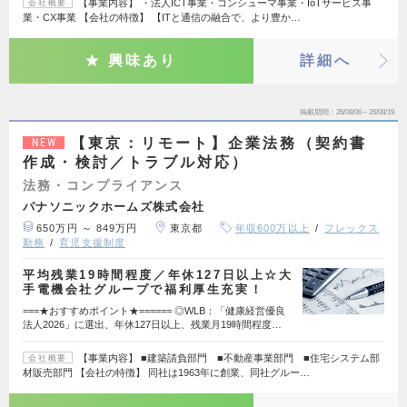
【事業内容】 ・法人ICT事業・コンシューマ事業・IoTサービス事
会社概要
業・CX事業 【会社の特徴】 【ITと通信の融合で、より豊か…
興味あり
詳細へ
掲載期間
26/08/06～26/08/19
【東京：リモート】企業法務（契約書
NEW
作成・検討／トラブル対応）
法務・コンプライアンス
パナソニックホームズ株式会社
650万円 ～ 849万円
東京都
年収600万以上
フレックス
勤務
育児支援制度
平均残業19時間程度／年休127日以上☆大
手電機会社グループで福利厚生充実！
===★おすすめポイント★====== ◎WLB：「健康経営優良
法人2026」に選出、年休127日以上、残業月19時間程度…
【事業内容】 ■建築請負部門 ■不動産事業部門 ■住宅システム部
会社概要
材販売部門 【会社の特徴】 同社は1963年に創業、同社グルー…