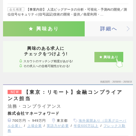
【事業内容】 人流ビッグデータの分析・可視化・予測AIの開発／測
会社概要
位信号セキュリティ(信号認証)技術の開発・提供／衛星利用・…
興味あり
詳細へ
興味のある求人に
チェックをつけよう!
興味あり
スカウトのマッチング精度があがる!
その求人への合格可能性がわかる!
掲載期間
26/08/06～26/08/19
【東京：リモート】金融コンプライア
NEW
ンス担当
法務・コンプライアンス
株式会社マネーフォワード
700万円 ～ 949万円
東京都
海外展開あり（日系グローバ
ル企業）
上場企業
英語力が必要
年収600万以上
フレックス勤
務