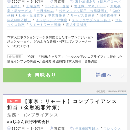
650万円 ～ 849万円
東京都
海外展開あり（日系グローバ
ル企業）
上場企業
ベンチャー企業
管理職・マネジャー
新規事
業・新サービス
土日祝休み
ポテンシャル採用（未経験可）
CxO
候補
社長・役員直下
事業責任者
サービス責任者
開発責任者
年収600万以上
インセンティブ制度
ストックオプションあり
フレ
ックス勤務
リモートワーク可能
育児支援制度
本求人はポジションサーチを前提としたオープンポジション
求人となります。 どのような業務・役割にてオファーさせ
ていただくかは…
「介護」「医療/キャリア」「ヘルスケア/シニアライフ」に特化した
会社概要
情報インフラの構築 ■介護分野 介護職向け求人情報、資格講座…
興味あり
詳細へ
掲載期間
26/08/06～26/08/19
【東京：リモート】コンプライアンス
NEW
担当（金融犯罪対策）
法務・コンプライアンス
auじぶん銀行株式会社
650万円 ～ 849万円
東京都
年収600万以上
フレックス