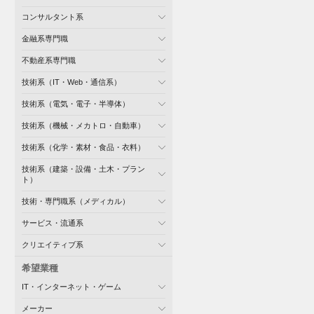
コンサルタント系
金融系専門職
不動産系専門職
技術系（IT・Web・通信系）
技術系（電気・電子・半導体）
技術系（機械・メカトロ・自動車）
技術系（化学・素材・食品・衣料）
技術系（建築・設備・土木・プラン
ト）
技術・専門職系（メディカル）
サービス・流通系
クリエイティブ系
希望業種
IT・インターネット・ゲーム
メーカー