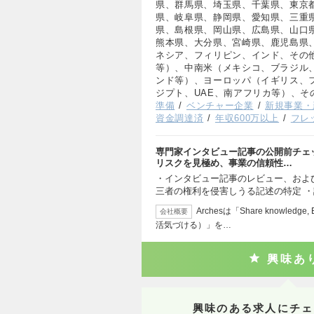
県、群馬県、埼玉県、千葉県、東京
県、岐阜県、静岡県、愛知県、三重
県、島根県、岡山県、広島県、山口
熊本県、大分県、宮崎県、鹿児島県
ネシア、フィリピン、インド、その
等）、中南米（メキシコ、ブラジル
ンド等）、ヨーロッパ（イギリス、
ジプト、UAE、南アフリカ等）、そ
準備
ベンチャー企業
新規事業・
資金調達済
年収600万以上
フレ
専門家インタビュー記事の公開前チェ
リスクを見極め、事業の信頼性…
・インタビュー記事のレビュー、および
三者の権利を侵害しうる記述の特定 
Archesは「Share knowle
会社概要
活気づける）」を…
興味あ
興味のある求人にチェ