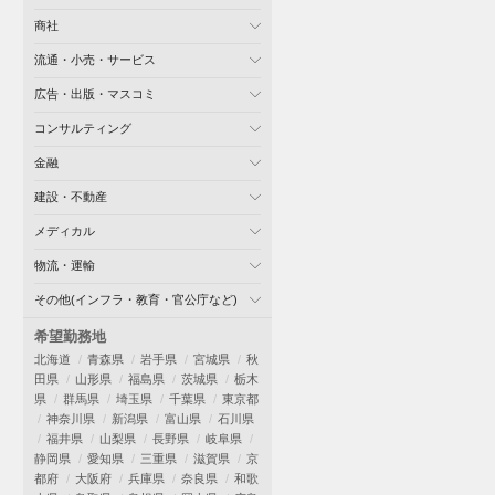
商社
流通・小売・サービス
広告・出版・マスコミ
コンサルティング
金融
建設・不動産
メディカル
物流・運輸
その他(インフラ・教育・官公庁など)
希望勤務地
北海道
青森県
岩手県
宮城県
秋
田県
山形県
福島県
茨城県
栃木
県
群馬県
埼玉県
千葉県
東京都
神奈川県
新潟県
富山県
石川県
福井県
山梨県
長野県
岐阜県
静岡県
愛知県
三重県
滋賀県
京
都府
大阪府
兵庫県
奈良県
和歌