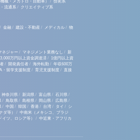
/
（機械・メカトロ・自動車）
技術系
/
・流通系
クリエイティブ系
/
/
/
/
金融
建設・不動産
メディカル
物
/
/
マネジャー
マネジメント業務なし
新
/
3,000万円以上資金調達済
1億円以上資
/
/
/
者
開発責任者
海外転勤
年収600万
/
/
BA・留学支援制度
育児支援制度
直接
/
/
/
/
神奈川県
新潟県
富山県
石川県
/
/
/
/
/
県
鳥取県
島根県
岡山県
広島県
/
/
/
/
/
/
県
中国
韓国
香港
台湾
タイ
シ
/
ナダ等）
中南米（メキシコ、ブラジ
/
ドイツ、ロシア等）
中近東・アフリカ