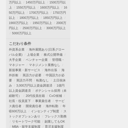
万円以上
1450万円以上
1500万円以
上
1550万円以上
1600万円以上
16
50万円以上
1700万円以上
1750万円
以上
1800万円以上
1850万円以上
1900万円以上
1950万円以上
2000万
円以上
2500万円以上
3000万円以上
5000万円以上
こだわり条件
外資系企業
海外展開あり(日系グロー
バル企業)
上場企業
株式公開準備
大手企業
ベンチャー企業
管理職・
マネジャー
マネジメント業務なし
新規事業・新サービス
海外出張
海
外折衝
英語力が必要
中国語力が必
要
英語力不問
転勤なし
土日祝休
み
3,000万円以上資金調達済
1億円
以上資金調達済
ポテンシャル採用（未
経験可）
20代役員在籍
CxO候補
社長・役員直下
事業責任者
サービ
ス責任者
開発責任者
海外転勤
年
収600万以上
インセンティブ制度
ス
トックオプションあり
フレックス勤務
リモートワーク可能
副業してもOK
MBA・留学支援制度
育児支援制度