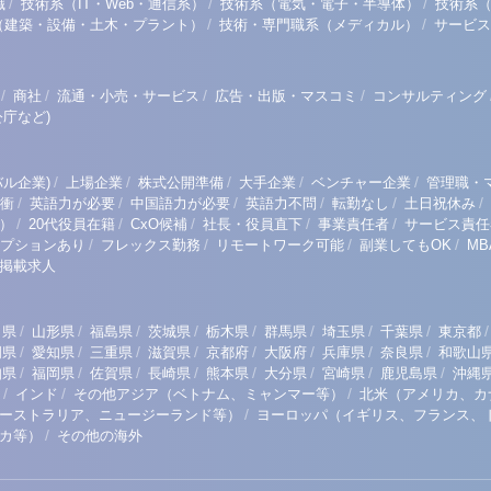
/
/
/
職
技術系（IT・Web・通信系）
技術系（電気・電子・半導体）
技術系
/
/
（建築・設備・土木・プラント）
技術・専門職系（メディカル）
サービス
/
/
/
/
商社
流通・小売・サービス
広告・出版・マスコミ
コンサルティング
庁など)
/
/
/
/
/
ル企業)
上場企業
株式公開準備
大手企業
ベンチャー企業
管理職・
/
/
/
/
/
/
衝
英語力が必要
中国語力が必要
英語力不問
転勤なし
土日祝休み
/
/
/
/
/
）
20代役員在籍
CxO候補
社長・役員直下
事業責任者
サービス責任
/
/
/
/
プションあり
フレックス勤務
リモートワーク可能
副業してもOK
M
掲載求人
/
/
/
/
/
/
/
/
/
田県
山形県
福島県
茨城県
栃木県
群馬県
埼玉県
千葉県
東京都
/
/
/
/
/
/
/
/
岡県
愛知県
三重県
滋賀県
京都府
大阪府
兵庫県
奈良県
和歌山
/
/
/
/
/
/
/
/
知県
福岡県
佐賀県
長崎県
熊本県
大分県
宮崎県
鹿児島県
沖縄
/
/
/
インド
その他アジア（ベトナム、ミャンマー等）
北米（アメリカ、カ
/
ーストラリア、ニュージーランド等）
ヨーロッパ（イギリス、フランス、
/
リカ等）
その他の海外