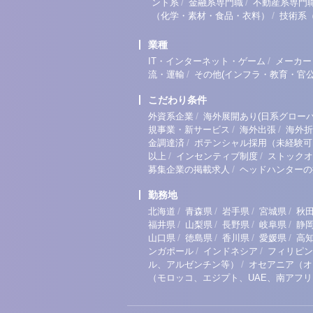
/
/
ント系
金融系専門職
不動産系専門
/
（化学・素材・食品・衣料）
技術系
業種
/
IT・インターネット・ゲーム
メーカー
/
流・運輸
その他(インフラ・教育・官公
こだわり条件
/
外資系企業
海外展開あり(日系グローバ
/
/
規事業・新サービス
海外出張
海外折
/
金調達済
ポテンシャル採用（未経験可
/
/
以上
インセンティブ制度
ストックオ
/
募集企業の掲載求人
ヘッドハンターの
勤務地
/
/
/
/
北海道
青森県
岩手県
宮城県
秋
/
/
/
/
福井県
山梨県
長野県
岐阜県
静
/
/
/
/
山口県
徳島県
香川県
愛媛県
高
/
/
ンガポール
インドネシア
フィリピン
/
ル、アルゼンチン等）
オセアニア（オ
（モロッコ、エジプト、UAE、南アフ