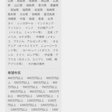
山県
鳥取県
島根県
岡山県
広島
県
山口県
徳島県
香川県
愛媛県
高知県
福岡県
佐賀県
長崎県
熊本県
大分県
宮崎県
鹿児島県
沖縄県
中国
韓国
香港
台湾
タイ
シンガポール
インドネシア
フィリピン
インド
その他アジア
（ベトナム、ミャンマー等）
北米（ア
メリカ、カナダ等）
中南米（メキシ
コ、ブラジル、アルゼンチン等）
オセ
アニア（オーストラリア、ニュージーラ
ンド等）
ヨーロッパ（イギリス、フラ
ンス、ドイツ、ロシア等）
中近東・ア
フリカ（モロッコ、エジプト、UAE、南
アフリカ等）
その他の海外
希望年収
400万円以上
450万円以上
500万円以
上
550万円以上
600万円以上
650
万円以上
700万円以上
750万円以上
800万円以上
850万円以上
900万円
以上
950万円以上
1000万円以上
1
050万円以上
1100万円以上
1150万
円以上
1200万円以上
1250万円以上
1300万円以上
1350万円以上
1400