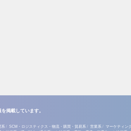
報を掲載しています。
/
/
/
門系
SCM・ロジスティクス・物流・購買・貿易系
営業系
マーケティン