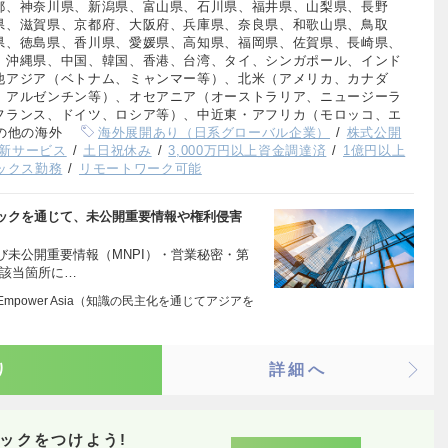
都、神奈川県、新潟県、富山県、石川県、福井県、山梨県、長野
県、滋賀県、京都府、大阪府、兵庫県、奈良県、和歌山県、鳥取
県、徳島県、香川県、愛媛県、高知県、福岡県、佐賀県、長崎県、
、沖縄県、中国、韓国、香港、台湾、タイ、シンガポール、インド
他アジア（ベトナム、ミャンマー等）、北米（アメリカ、カナダ
、アルゼンチン等）、オセアニア（オーストラリア、ニュージーラ
フランス、ドイツ、ロシア等）、中近東・アフリカ（モロッコ、エ
の他の海外
海外展開あり（日系グローバル企業）
株式公開
新サービス
土日祝休み
3,000万円以上資金調達済
1億円以上
ックス勤務
リモートワーク可能
ックを通じて、未公開重要情報や権利侵害
未公開重要情報（MNPI）・営業秘密・第
・該当箇所に…
dge, Empower Asia（知識の民主化を通じてアジアを
り
詳細へ
ックをつけよう!