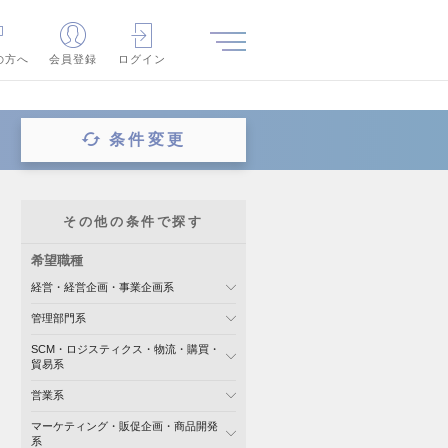
の方へ
会員登録
ログイン
条件変更
その他の条件で探す
希望職種
経営・経営企画・事業企画系
管理部門系
SCM・ロジスティクス・物流・購買・
貿易系
営業系
マーケティング・販促企画・商品開発
系