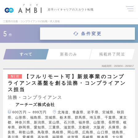
若手ハイキャリアのスカウト転職
三重県の法務・コンプライアンスの転職・求人情報
5
条件変更
件
すべて
新着のみ
掲載終了間近
掲載期間
26/08/04～26/08/17
【フルリモート可】新規事業のコンプ
NEW
ライアンス基盤を創る法務・コンプライアン
ス担当
法務・コンプライアンス
アーチーズ株式会社
600万円 ～ 899万円
北海道、青森県、岩手県、宮城県、秋田
県、山形県、福島県、茨城県、栃木県、群馬県、埼玉県、千葉県、東京
都、神奈川県、新潟県、富山県、石川県、福井県、山梨県、長野県、岐
阜県、静岡県、愛知県、三重県、滋賀県、京都府、大阪府、兵庫県、奈
良県、和歌山県、鳥取県、島根県、岡山県、広島県、山口県、徳島県、
香川県、愛媛県、高知県、福岡県、佐賀県、長崎県、熊本県、大分県、