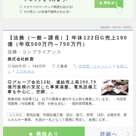
興味あり
スカウトのマッチング精度があがる!
その求人への合格可能性がわかる!
掲載期間
26/07/30～26/08/12
【法務（一般～課長）】年休122日G売上190
億（年収500万円～750万円）
法務・コンプライアンス
株式会社鈴鹿
500万円 ～ 799万円
三重県
管理職・マネジャー
転勤な
し
土日祝休み
◎グループ会社12社、連結売上高190.79
億円規模の安定した事業基盤。電気設備工
事を中心に、空調、…
業務内容 当部署では、以下の業務を遂行する人材を募集しています。 ・与信管
理業務（与信審査、管理、分析を含む） ・契約管理業務…
電気設備、空調設備工事、設計、旋工、管理。 LED、太陽光等、新
会社概要
エネルギー事業。 社員が一丸となって業務に専念し、改善にも常…
興味あり
詳細へ