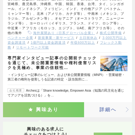
宮崎県、鹿児島県、沖縄県、中国、韓国、香港、台湾、タイ、シンガポ
ール、インドネシア、フィリピン、インド、その他アジア（ベトナム、
ミャンマー等）、北米（アメリカ、カナダ等）、中南米（メキシコ、ブ
ラジル、アルゼンチン等）、オセアニア（オーストラリア、ニュージー
ランド等）、ヨーロッパ（イギリス、フランス、ドイツ、ロシア等）、
中近東・アフリカ（モロッコ、エジプト、UAE、南アフリカ等）、その
他の海外
海外展開あり（日系グローバル企業）
株式公開準備
ベンチャー企業
新規事業・新サービス
土日祝休み
3,000万円以上
資金調達済
1億円以上資金調達済
年収600万以上
フレックス勤
務
リモートワーク可能
専門家インタビュー記事の公開前チェック
を通じて、未公開重要情報や権利侵害リス
クを見極め、事業の信頼性…
・インタビュー記事のレビュー、および未公開重要情報（MNPI）・営業秘密・
第三者の権利を侵害しうる記述の特定 ・該当箇所に…
Archesは「Share knowledge, Empower Asia（知識の民主化を通じ
会社概要
てアジアを活気づける）」を…
興味あり
詳細へ
興味のある求人に
チェックをつけよう!