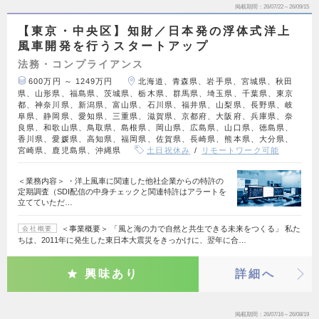
掲載期間
26/07/22～26/09/15
【東京・中央区】知財／日本発の浮体式洋上
風車開発を行うスタートアップ
法務・コンプライアンス
600万円 ～ 1249万円
北海道、青森県、岩手県、宮城県、秋田
県、山形県、福島県、茨城県、栃木県、群馬県、埼玉県、千葉県、東京
都、神奈川県、新潟県、富山県、石川県、福井県、山梨県、長野県、岐
阜県、静岡県、愛知県、三重県、滋賀県、京都府、大阪府、兵庫県、奈
良県、和歌山県、鳥取県、島根県、岡山県、広島県、山口県、徳島県、
香川県、愛媛県、高知県、福岡県、佐賀県、長崎県、熊本県、大分県、
宮崎県、鹿児島県、沖縄県
土日祝休み
リモートワーク可能
＜業務内容＞ ・洋上風車に関連した他社企業からの特許の
定期調査（SDI配信の中身チェックと関連特許はアラートを
立てていただ…
＜事業概要＞ 「風と海の力で自然と共生できる未来をつくる」 私た
会社概要
ちは、2011年に発生した東日本大震災をきっかけに、翌年に合…
興味あり
詳細へ
掲載期間
26/07/16～26/08/19