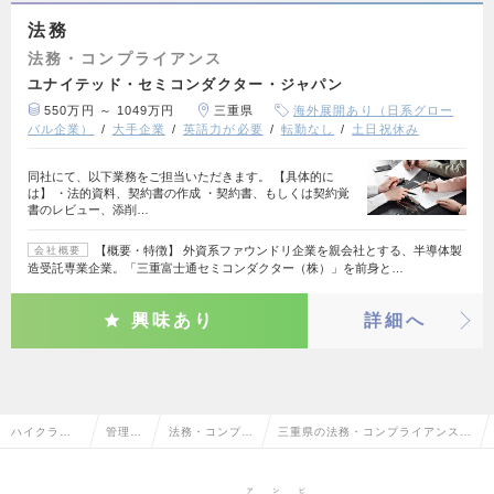
法務
法務・コンプライアンス
ユナイテッド・セミコンダクター・ジャパン
550万円 ～ 1049万円
三重県
海外展開あり（日系グロー
バル企業）
大手企業
英語力が必要
転勤なし
土日祝休み
同社にて、以下業務をご担当いただきます。 【具体的に
は】 ・法的資料、契約書の作成 ・契約書、もしくは契約覚
書のレビュー、添削…
【概要・特徴】 外資系ファウンドリ企業を親会社とする、半導体製
会社概要
造受託専業企業。「三重富士通セミコンダクター（株）」を前身と…
興味あり
詳細へ
ハイクラス
管理部
法務・コンプラ
三重県の法務・コンプライアンスの
求人TOP
門系
イアンス
転職・求人情報一覧