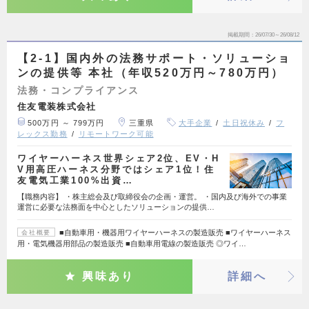
掲載期間
26/07/30～26/08/12
【2-1】国内外の法務サポート・ソリューショ
ンの提供等 本社（年収520万円～780万円）
法務・コンプライアンス
住友電装株式会社
500万円 ～ 799万円
三重県
大手企業
土日祝休み
フ
レックス勤務
リモートワーク可能
ワイヤーハーネス世界シェア2位、EV・H
V用高圧ハーネス分野ではシェア1位！住
友電気工業100%出資…
【職務内容】 ・株主総会及び取締役会の企画・運営。 ・国内及び海外での事業
運営に必要な法務面を中心としたソリューションの提供…
■自動車用・機器用ワイヤーハーネスの製造販売 ■ワイヤーハーネス
会社概要
用・電気機器用部品の製造販売 ■自動車用電線の製造販売 ◎ワイ…
興味あり
詳細へ