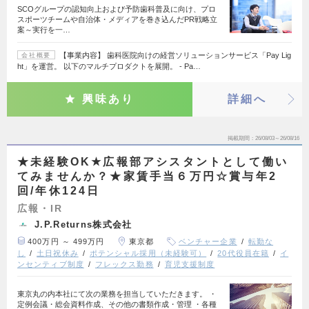
SCOグループの認知向上および予防歯科普及に向け、プロ
スポーツチームや自治体・メディアを巻き込んだPR戦略立
案～実行を一…
【事業内容】 歯科医院向けの経営ソリューションサービス「Pay Lig
会社概要
ht」を運営。 以下のマルチプロダクトを展開。 - Pa…
興味あり
詳細へ
掲載期間
26/08/03～26/08/16
★未経験OK★広報部アシスタントとして働い
てみませんか？★家賃手当６万円☆賞与年2
回/年休124日
広報・IR
J.P.Returns株式会社
400万円 ～ 499万円
東京都
ベンチャー企業
転勤な
し
土日祝休み
ポテンシャル採用（未経験可）
20代役員在籍
イ
ンセンティブ制度
フレックス勤務
育児支援制度
東京丸の内本社にて次の業務を担当していただきます。 ・
定例会議・総会資料作成、その他の書類作成・管理 ・各種