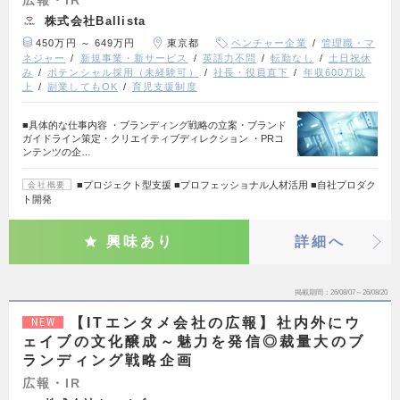
株式会社Ballista
450万円 ～ 649万円
東京都
ベンチャー企業
管理職・マ
ネジャー
新規事業・新サービス
英語力不問
転勤なし
土日祝休
み
ポテンシャル採用（未経験可）
社長・役員直下
年収600万以
上
副業してもOK
育児支援制度
■具体的な仕事内容 ・ブランディング戦略の立案・ブランド
ガイドライン策定・クリエイティブディレクション ・PRコ
ンテンツの企…
■プロジェクト型支援 ■プロフェッショナル人材活用 ■自社プロダク
会社概要
ト開発
興味あり
詳細へ
掲載期間
26/08/07～26/08/20
【ITエンタメ会社の広報】社内外にウ
NEW
ェイブの文化醸成～魅力を発信◎裁量大のブ
ランディング戦略企画
広報・IR