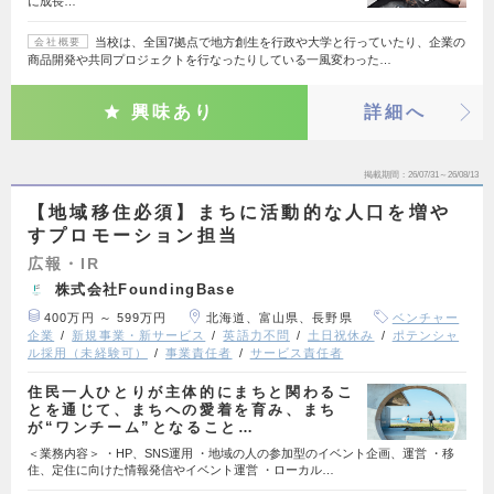
に成長…
当校は、全国7拠点で地方創生を行政や大学と行っていたり、企業の
会社概要
商品開発や共同プロジェクトを行なったりしている一風変わった…
興味あり
詳細へ
掲載期間
26/07/31～26/08/13
【地域移住必須】まちに活動的な人口を増や
すプロモーション担当
広報・IR
株式会社FoundingBase
400万円 ～ 599万円
北海道、富山県、長野県
ベンチャー
企業
新規事業・新サービス
英語力不問
土日祝休み
ポテンシャ
ル採用（未経験可）
事業責任者
サービス責任者
住民一人ひとりが主体的にまちと関わるこ
とを通じて、まちへの愛着を育み、まち
が“ワンチーム”となること…
＜業務内容＞ ・HP、SNS運用 ・地域の人の参加型のイベント企画、運営 ・移
住、定住に向けた情報発信やイベント運営 ・ローカル…