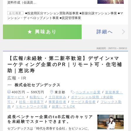
資料作成（会議資…
■投資用区分マンション買取再販事業 ■新築分譲マンション事業 ■マ
会社概要
ンション・ディベロップメント事業 ■賃貸管理事業
興味あり
詳細へ
掲載期間
26/07/31～26/08/13
【広報/未経験・第二新卒歓迎】デザイン×マ
ーケティング企業のPR｜リモート可・住宅補
助｜恵比寿
広報・IR
株式会社セブンデックス
400万円 ～ 599万円
東京都
ベンチャー企業
新規事業・
新サービス
転勤なし
土日祝休み
ポテンシャル採用（未経験
可）
社長・役員直下
事業責任者
サービス責任者
フレックス勤
務
リモートワーク可能
副業してもOK
成長ベンチャー企業のtoB広報のキャリア
を未経験でスタートできます。
セブンデックスは「時代を席巻する会社」をビジョンに、