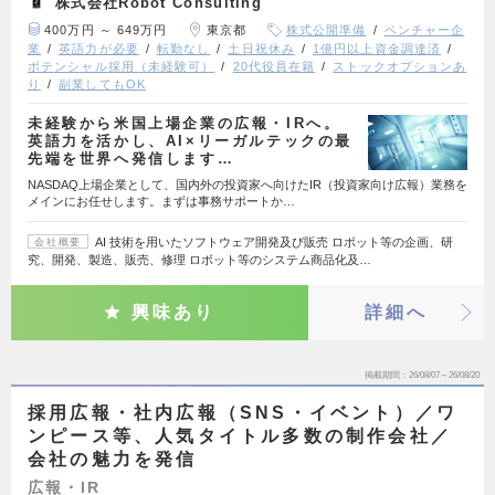
株式会社Robot Consulting
400万円 ～ 649万円
東京都
株式公開準備
ベンチャー企
業
英語力が必要
転勤なし
土日祝休み
1億円以上資金調達済
ポテンシャル採用（未経験可）
20代役員在籍
ストックオプションあ
り
副業してもOK
未経験から米国上場企業の広報・IRへ。
英語力を活かし、AI×リーガルテックの最
先端を世界へ発信します…
NASDAQ上場企業として、国内外の投資家へ向けたIR（投資家向け広報）業務を
メインにお任せします。まずは事務サポートか…
AI 技術を用いたソフトウェア開発及び販売 ロボット等の企画、研
会社概要
究、開発、製造、販売、修理 ロボット等のシステム商品化及…
興味あり
詳細へ
掲載期間
26/08/07～26/08/20
採用広報・社内広報（SNS・イベント）／ワ
ンピース等、人気タイトル多数の制作会社／
会社の魅力を発信
広報・IR