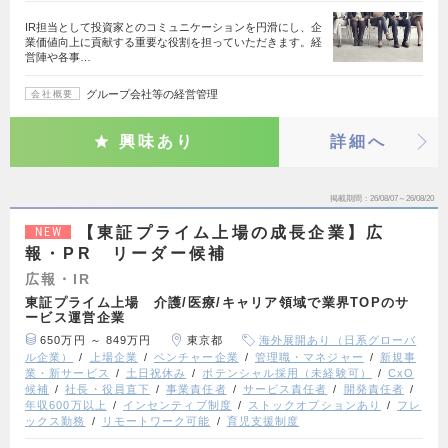
IR担当として投資家とのコミュニケーションを円滑にし、企
業価値向上に貢献する重要な役割を担っていただきます。経
営陣や各事…
グループ会社等の経営管理
会社概要
興味あり
詳細へ
掲載期間
26/08/07～26/08/20
【東証プライム上場の成長企業】広
NEW
報・PR リーダー候補
広報・IR
東証プライム上場 介護/医療/キャリア領域で業界TOPのサ
ービス運営企業
650万円 ～ 849万円
東京都
海外展開あり（日系グローバ
ル企業）
上場企業
ベンチャー企業
管理職・マネジャー
新規事
業・新サービス
土日祝休み
ポテンシャル採用（未経験可）
CxO
候補
社長・役員直下
事業責任者
サービス責任者
開発責任者
年収600万以上
インセンティブ制度
ストックオプションあり
フレ
ックス勤務
リモートワーク可能
育児支援制度