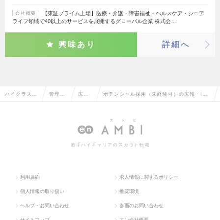
【東証プライム上場】医療・介護・障害福祉・ヘルスケア・シニア
会社概要
ライフ領域で40以上のサービスを展開するグローバル企業 株式会…
興味あり
詳細へ
ハイクラス求
管理部
広
ポテンシャル採用（未経験可）の広報・IR
人TOP
門系
報・I
の転職・求人情報一覧
R
若手ハイキャリアのスカウト転職
利用規約
求人情報に関するポリシー
個人情報の取り扱い
推奨環境
ヘルプ・お問い合わせ
参画のお問い合わせ
サイトマップ
エン会社概要