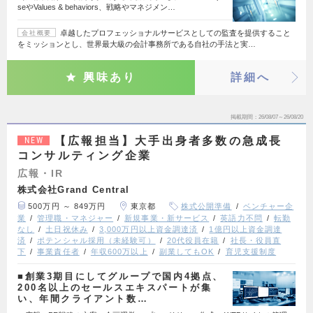
seやValues & behaviors、戦略やマネジメン…
卓越したプロフェッショナルサービスとしての監査を提供すること
会社概要
をミッションとし、世界最大級の会計事務所である自社の手法と実…
興味あり
詳細へ
掲載期間
26/08/07～26/08/20
【広報担当】大手出身者多数の急成長
NEW
コンサルティング企業
広報・IR
株式会社Grand Central
500万円 ～ 849万円
東京都
株式公開準備
ベンチャー企
業
管理職・マネジャー
新規事業・新サービス
英語力不問
転勤
なし
土日祝休み
3,000万円以上資金調達済
1億円以上資金調達
済
ポテンシャル採用（未経験可）
20代役員在籍
社長・役員直
下
事業責任者
年収600万以上
副業してもOK
育児支援制度
■創業3期目にしてグループで国内4拠点、
200名以上のセールスエキスパートが集
い、年間クライアント数…