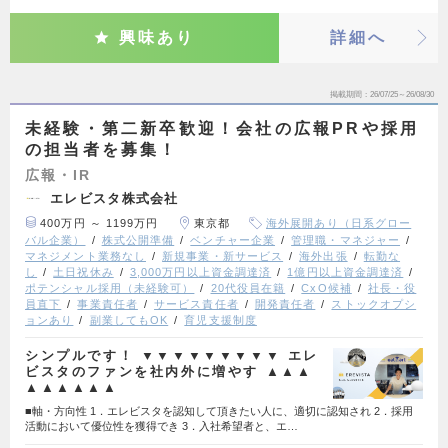
興味あり
詳細へ
掲載期間
26/07/25～26/08/30
未経験・第二新卒歓迎！会社の広報PRや採用
の担当者を募集！
広報・IR
エレビスタ株式会社
400万円 ～ 1199万円
東京都
海外展開あり（日系グロー
バル企業）
株式公開準備
ベンチャー企業
管理職・マネジャー
マネジメント業務なし
新規事業・新サービス
海外出張
転勤な
し
土日祝休み
3,000万円以上資金調達済
1億円以上資金調達済
ポテンシャル採用（未経験可）
20代役員在籍
CxO候補
社長・役
員直下
事業責任者
サービス責任者
開発責任者
ストックオプシ
ョンあり
副業してもOK
育児支援制度
シンプルです！ ▼▼▼▼▼▼▼▼▼ エレ
ビスタのファンを社内外に増やす ▲▲▲
▲▲▲▲▲▲
■軸・方向性 1．エレビスタを認知して頂きたい人に、適切に認知され 2．採用
活動において優位性を獲得でき 3．入社希望者と、エ…