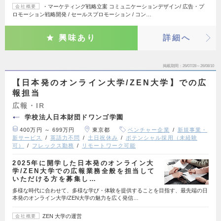
・マーケティング戦略立案 コミュニケーションデザイン/ 広告・プ
会社概要
ロモーション戦略開発 / セールスプロモーション / コン…
興味あり
詳細へ
掲載期間
26/07/28～26/08/10
【日本発のオンライン大学/ZEN大学】での広
報担当
広報・IR
学校法人日本財団ドワンゴ学園
400万円 ～ 699万円
東京都
ベンチャー企業
新規事業・
新サービス
英語力不問
土日祝休み
ポテンシャル採用（未経験
可）
フレックス勤務
リモートワーク可能
2025年に開学した日本発のオンライン大
学/ZEN大学での広報業務全般を担当して
いただける方を募集し…
多様な時代に合わせて、多様な学び・体験を提供することを目指す、最先端の日
本発のオンライン大学/ZEN大学の魅力を広く発信…
ZEN 大学の運営
会社概要