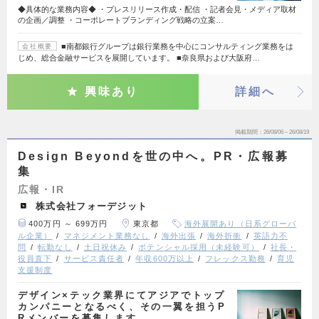
◆具体的な業務内容◆ ・プレスリリース作成・配信 ・記者会見・メディア取材
の企画／調整 ・コーポレートブランディング戦略の立案…
■南都銀行グループは銀行業務を中心にコンサルティング業務をは
会社概要
じめ、総合金融サービスを展開しています。 ■奈良県および大阪府…
興味あり
詳細へ
掲載期間
26/08/06～26/08/19
Design Beyondを世の中へ。PR・広報募
集
広報・IR
株式会社フォーデジット
400万円 ～ 699万円
東京都
海外展開あり（日系グローバ
ル企業）
マネジメント業務なし
海外出張
海外折衝
英語力不
問
転勤なし
土日祝休み
ポテンシャル採用（未経験可）
社長・
役員直下
サービス責任者
年収600万以上
フレックス勤務
育児
支援制度
デザイン×テック業界にてアジアでトップ
カンパニーとなるべく、その一翼を担うP
Rメンバーを募集します。