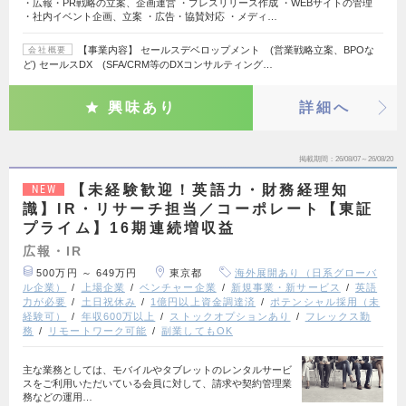
・広報・PR戦略の立案、企画運営 ・プレスリリース作成 ・WEBサイトの管理
・社内イベント企画、立案 ・広告・協賛対応 ・メディ…
【事業内容】 セールスデベロップメント (営業戦略立案、BPOな
会社概要
ど) セールスDX (SFA/CRM等のDXコンサルティング…
興味あり
詳細へ
掲載期間
26/08/07～26/08/20
【未経験歓迎！英語力・財務経理知
NEW
識】IR・リサーチ担当／コーポレート【東証
プライム】16期連続増収益
広報・IR
500万円 ～ 649万円
東京都
海外展開あり（日系グローバ
ル企業）
上場企業
ベンチャー企業
新規事業・新サービス
英語
力が必要
土日祝休み
1億円以上資金調達済
ポテンシャル採用（未
経験可）
年収600万以上
ストックオプションあり
フレックス勤
務
リモートワーク可能
副業してもOK
主な業務としては、モバイルやタブレットのレンタルサービ
スをご利用いただいている会員に対して、請求や契約管理業
務などの運用…