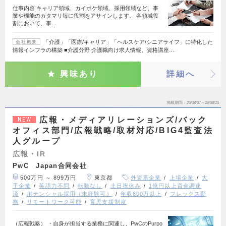
仕事内容 キャリア領域、カイポケ領域、採用領域など、事
業や機能のカタマリ毎に役割をアサインします。 各領域役
割において、事…
「介護」「医療/キャリア」「ヘルスケア/シニアライフ」に特化した
会社概要
情報インフラの構築 ■介護分野 介護職向け求人情報、資格講座…
興味あり
詳細へ
掲載期間
26/08/07～26/08/20
広報・メディアリレーションズ/バック
NEW
オフィス部門/広報戦略/取材対応/BIG4監査法
人グループ
広報・IR
PwC Japan合同会社
500万円 ～ 899万円
東京都
外資系企業
上場企業
大
手企業
英語力不問
転勤なし
土日祝休み
1億円以上資金調達
済
ポテンシャル採用（未経験可）
年収600万以上
フレックス勤
務
リモートワーク可能
育児支援制度
（広報戦略） ・自身が担当する業務に関連し、PwCのPurpo