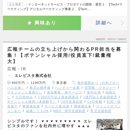
・インターネットサービス・プロダクトの開発・運営 1．【Tech×マ
会社概要
ーケティング】デジタルマーケティング事業 2．【Tech…
興味あり
詳細へ
掲載期間
26/07/13～26/08/10
広報チームの立ち上げから関わるPR担当を募
集！【ポテンシャル採用/役員直下/裁量権
大】
広報・IR
エレビスタ株式会社
400万円 ～ 1199万円
東京都
海外展開あり（日系グロー
バル企業）
株式公開準備
ベンチャー企業
管理職・マネジャー
マネジメント業務なし
新規事業・新サービス
海外出張
転勤な
し
土日祝休み
3,000万円以上資金調達済
1億円以上資金調達済
ポテンシャル採用（未経験可）
20代役員在籍
CxO候補
社長・役
員直下
事業責任者
サービス責任者
開発責任者
ストックオプシ
ョンあり
副業してもOK
MBA・留学支援制度
育児支援制度
シンプルです！ ▼▼▼▼▼▼▼▼▼ エレ
ビスタのファンを社内外に増やす ▲▲▲