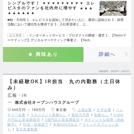
シンプルです！ ▼▼▼▼▼▼▼▼▼ エレ
ビスタのファンを社内外に増やす ▲▲▲
▲▲▲▲▲▲
■軸・方向性 1．エレビスタを認知して頂きたい人に、適切に認知され 2．採用
活動において優位性を獲得でき 3．入社希望者と、エ…
・インターネットサービス・プロダクトの開発・運営 1．【Tech×マ
会社概要
ーケティング】デジタルマーケティング事業 2．【Tech…
興味あり
詳細へ
掲載期間
26/05/07～26/10/17
【未経験OK】IR担当 丸の内勤務（土日休
み）
広報・IR
株式会社オープンハウスグループ
500万円 ～ 799万円
東京都
上場企業
大手企業
ベン
チャー企業
マネジメント業務なし
英語力不問
転勤なし
3,000
万円以上資金調達済
1億円以上資金調達済
ポテンシャル採用（未経
験可）
社長・役員直下
年収600万以上
ストックオプションあ
り
育児支援制度