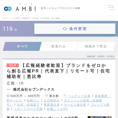
若手ハイキャリアのスカウト転職
ポテンシャル採用（未経験可）の広報・IRの転職・求人情報
119
条件変更
件
すべて
新着のみ
掲載終了間近
掲載期間
26/08/07～26/08/20
【広報経験者歓迎】ブランドをゼロか
NEW
ら創る広報PR｜代表直下｜リモート可｜住宅
補助有｜恵比寿
広報・IR
株式会社セブンデックス
500万円 ～ 649万円
東京都
ベンチャー企業
新規事業・
新サービス
転勤なし
土日祝休み
ポテンシャル採用（未経験
可）
社長・役員直下
事業責任者
サービス責任者
フレックス勤
務
リモートワーク可能
副業してもOK