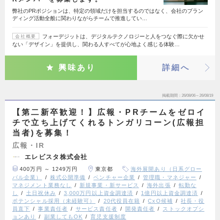
弊社のPRポジションは、特定の領域だけを担当するのではなく、会社のブラン
ディング活動全般に関わりながらチームで推進してい…
フォーデジットは、デジタルテクノロジーと人をつなぐ際に欠かせ
会社概要
ない「デザイン」を提供し、関わる人すべてが心地よく感じる体験…
興味あり
詳細へ
掲載期間
26/08/06～26/08/19
【第二新卒歓迎！】広報・PRチームをゼロイ
チで立ち上げてくれるトンガリコーン(広報担
当者)を募集！
広報・IR
エレビスタ株式会社
400万円 ～ 1249万円
東京都
海外展開あり（日系グロー
バル企業）
株式公開準備
ベンチャー企業
管理職・マネジャー
マネジメント業務なし
新規事業・新サービス
海外出張
転勤な
し
土日祝休み
3,000万円以上資金調達済
1億円以上資金調達済
ポテンシャル採用（未経験可）
20代役員在籍
CxO候補
社長・役
員直下
事業責任者
サービス責任者
開発責任者
ストックオプシ
ョンあり
副業してもOK
育児支援制度