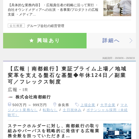
【具体的な業務内容】 ・広報責任者の戦略に沿って実行 ・
自社オウンドメディアへの出演 ・各事業/プロダクトの広報
支援 ・メディア…
グループ会社の経営管理
会社概要
興味あり
詳細へ
掲載期間
26/08/06～26/08/19
【広報｜南都銀行】東証プライム上場／地域
変革を支える盤石な基盤◆年休124日／副業
可／フレックス制度
広報・IR
株式会社南都銀行
500万円 ～ 999万円
奈良県
上場企業
大手企業
マネ
ジメント業務なし
転勤なし
土日祝休み
ポテンシャル採用（未経
験可）
ステークホルダーに対し、南都銀行の取り
組みやパーパスを戦略的に発信する広報業
務全般を担っていただきま…