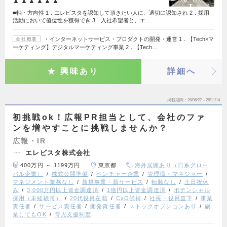
▲▲▲▲▲▲
■軸・方向性 1．エレビスタを認知して頂きたい人に、適切に認知され 2．採用
活動において優位性を獲得でき 3．入社希望者と、エ…
・インターネットサービス・プロダクトの開発・運営 1．【Tech×マ
会社概要
ーケティング】デジタルマーケティング事業 2．【Tech…
興味あり
詳細へ
掲載期間
26/06/27～26/11/14
初挑戦ok！広報PR担当として、会社のファ
ンを増やすことに挑戦しませんか？
広報・IR
エレビスタ株式会社
400万円 ～ 1199万円
東京都
海外展開あり（日系グロー
バル企業）
株式公開準備
ベンチャー企業
管理職・マネジャー
マネジメント業務なし
新規事業・新サービス
転勤なし
土日祝休
み
3,000万円以上資金調達済
1億円以上資金調達済
ポテンシャル
採用（未経験可）
20代役員在籍
CxO候補
社長・役員直下
事業
責任者
サービス責任者
開発責任者
ストックオプションあり
副
業してもOK
育児支援制度