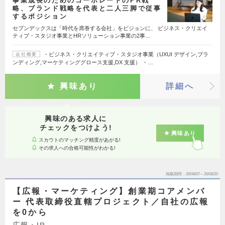
事業成長のためのコーポレートのPR戦
略、ブランド戦略を代表と二人三脚で従事
するポジション
セブンデックスは「時代を席巻する会社」をビジョンに、 ビジネス・クリエイ
ティブ・スタジオ事業とHRソリューション事業の2事…
・ビジネス・クリエイティブ・スタジオ事業（UXUI デザイン,ブラ
会社概要
ンディング,マーケティンググロース支援,DX 支援） ・…
興味あり
詳細へ
興味のある求人に
チェックをつけよう!
興味あり
スカウトのマッチング精度があがる!
その求人への合格可能性がわかる!
掲載期間
26/08/07～26/08/20
【広報・マーケティング】創業期コアメンバ
ー 代表取締役直轄プロジェクト／自社の広報
を0から
広報・IR