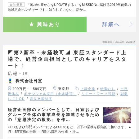
「地域の豊かさをUPDATEする」 をMISSIONに掲げる2014年創業の
会社概要
地域共創ベンチャーです。知られていない、活か…
興味あり
詳細へ
掲載期間
26/07/30～26/08/12
◤第2新卒・未経験可◢ 東証スタンダード上
場で、経営企画担当としてのキャリアをスタ
ート！
広報・IR
株式会社日宣
400万円 ～ 599万円
東京都
上場企業
転勤なし
土日
祝休み
ポテンシャル採用（未経験可）
リモートワーク可能
副業
してもOK
育児支援制度
経営企画部のメンバーとして、日宣および
グループ全体の事業成長を加速させるため
の「意思決定の根拠」を作…
CFOおよび部門メンバーによるOJTのもと、以下の業務を段階的に担います。 ●
IR・SR実務の推進 ・IR開示資料の作成 ・決…