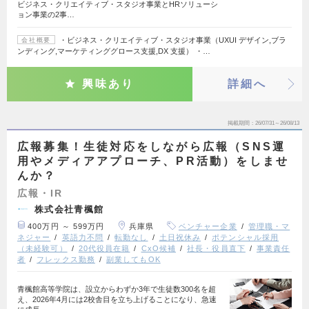
ビジネス・クリエイティブ・スタジオ事業とHRソリューシ
ョン事業の2事…
・ビジネス・クリエイティブ・スタジオ事業（UXUI デザイン,ブラ
会社概要
ンディング,マーケティンググロース支援,DX 支援） ・…
興味あり
詳細へ
掲載期間
26/07/31～26/08/13
広報募集！生徒対応をしながら広報（SNS運
用やメディアアプローチ、PR活動）をしませ
んか？
広報・IR
株式会社青楓館
400万円 ～ 599万円
兵庫県
ベンチャー企業
管理職・マ
ネジャー
英語力不問
転勤なし
土日祝休み
ポテンシャル採用
（未経験可）
20代役員在籍
CxO候補
社長・役員直下
事業責任
者
フレックス勤務
副業してもOK
青楓館高等学院は、設立からわずか3年で生徒数300名を超
え、2026年4月には2校舎目を立ち上げることになり、急速