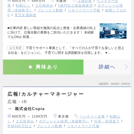
400万円 ～ 599万円
大阪府
上場企業
ベンチャー企
業
転勤なし
土日祝休み
1億円以上資金調達済
ポテンシャル採
用（未経験可）
フレックス勤務
リモートワーク可能
副業してもO
K
育児支援制度
■仕事内容 新しい取組や施策の起点と推進・企業価値の向上
に向けて、広報全般の業務をご担当いただきます！ 未経験
でもOK◎ 部署…
子育てサポート事業として、「すべての人が子育てを楽しいと思え
会社概要
る社会」をビジョンに、 子育てに関する課題解決を目指します。 ▼…
興味あり
詳細へ
掲載期間
26/08/06～26/08/19
広報/カルチャーマネージャー
広報・IR
株式会社Copia
800万円 ～ 1199万円
東京都
ベンチャー企業
転勤な
し
土日祝休み
ポテンシャル採用（未経験可）
社長・役員直下
年収600万以上
フレックス勤務
リモートワーク可能