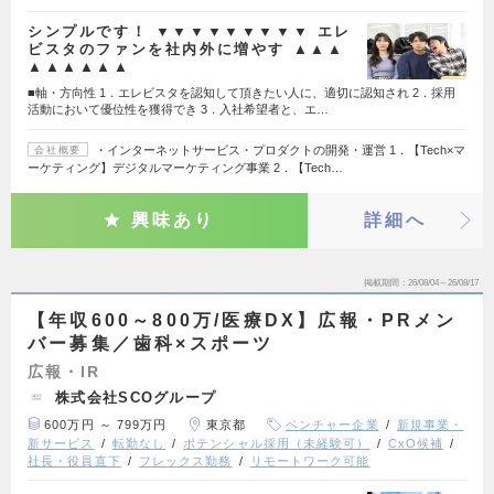
シンプルです！ ▼▼▼▼▼▼▼▼▼ エレ
ビスタのファンを社内外に増やす ▲▲▲
▲▲▲▲▲▲
■軸・方向性 1．エレビスタを認知して頂きたい人に、適切に認知され 2．採用
活動において優位性を獲得でき 3．入社希望者と、エ…
・インターネットサービス・プロダクトの開発・運営 1．【Tech×マ
会社概要
ーケティング】デジタルマーケティング事業 2．【Tech…
興味あり
詳細へ
掲載期間
26/08/04～26/08/17
【年収600～800万/医療DX】広報・PRメン
バー募集／歯科×スポーツ
広報・IR
株式会社SCOグループ
600万円 ～ 799万円
東京都
ベンチャー企業
新規事業・
新サービス
転勤なし
ポテンシャル採用（未経験可）
CxO候補
社長・役員直下
フレックス勤務
リモートワーク可能