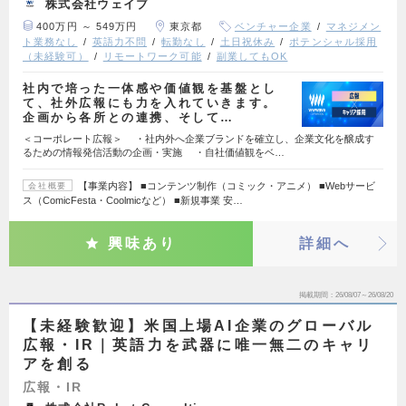
株式会社ウェイブ
400万円 ～ 549万円
東京都
ベンチャー企業
マネジメン
ト業務なし
英語力不問
転勤なし
土日祝休み
ポテンシャル採用
（未経験可）
リモートワーク可能
副業してもOK
社内で培った一体感や価値観を基盤とし
て、社外広報にも力を入れていきます。
企画から各所との連携、そして…
＜コーポレート広報＞ ・社内外へ企業ブランドを確立し、企業文化を醸成す
るための情報発信活動の企画・実施 ・自社価値観をベ…
【事業内容】 ■コンテンツ制作（コミック・アニメ） ■Webサービ
会社概要
ス（ComicFesta・Coolmicなど） ■新規事業 安…
興味あり
詳細へ
掲載期間
26/08/07～26/08/20
【未経験歓迎】米国上場AI企業のグローバル
広報・IR｜英語力を武器に唯一無二のキャリ
アを創る
広報・IR