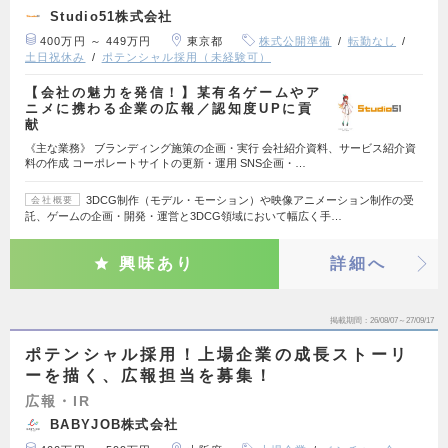
Studio51株式会社
400万円 ～ 449万円
東京都
株式公開準備
転勤なし
土日祝休み
ポテンシャル採用（未経験可）
【会社の魅力を発信！】某有名ゲームやア
ニメに携わる企業の広報／認知度UPに貢
献
《主な業務》 ブランディング施策の企画・実行 会社紹介資料、サービス紹介資
料の作成 コーポレートサイトの更新・運用 SNS企画・…
3DCG制作（モデル・モーション）や映像アニメーション制作の受
会社概要
託、ゲームの企画・開発・運営と3DCG領域において幅広く手…
興味あり
詳細へ
掲載期間
26/08/07～27/09/17
ポテンシャル採用！上場企業の成長ストーリ
ーを描く、広報担当を募集！
広報・IR
BABYJOB株式会社