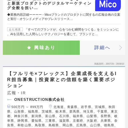
と新規プロダクトのデジタルマーケティン
グ全般を担い…
◆業務内容詳細ーーーー - Micoブランドのプロダクトに関するの広報企画の立案
と実行 - オウンドメディアやプレスリリース…
「すべてのブランドが、心をつかむ瞬間をつくる」をミッションに
会社概要
、AIを活用した人間らしいテクノロジーを通じて、ブランドと…
興味あり
詳細へ
掲載期間
26/07/28～26/08/10
【フルリモ×フレックス】企業成長を支えるI
R担当募集｜投資家との信頼を築く重要ポジ
ション
広報・IR
ONESTRUCTION株式会社
500万円 ～ 899万円
北海道、青森県、岩手県、宮城県、秋田
県、山形県、福島県、茨城県、栃木県、群馬県、埼玉県、千葉県、東京
都、神奈川県、新潟県、富山県、石川県、福井県、山梨県、長野県、岐
阜県、静岡県、愛知県、三重県、滋賀県、京都府、大阪府、兵庫県、奈
良県、和歌山県、鳥取県、島根県、岡山県、広島県、山口県、徳島県、