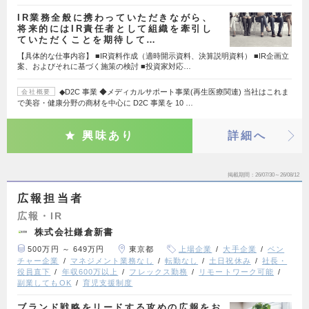
IR業務全般に携わっていただきながら、
将来的にはIR責任者として組織を牽引し
ていただくことを期待して…
【具体的な仕事内容】 ■IR資料作成（適時開示資料、決算説明資料） ■IR企画立
案、およびそれに基づく施策の検討 ■投資家対応…
◆D2C 事業 ◆メディカルサポート事業(再生医療関連) 当社はこれま
会社概要
で美容・健康分野の商材を中心に D2C 事業を 10 …
興味あり
詳細へ
掲載期間
26/07/30～26/08/12
広報担当者
広報・IR
株式会社鎌倉新書
500万円 ～ 649万円
東京都
上場企業
大手企業
ベン
チャー企業
マネジメント業務なし
転勤なし
土日祝休み
社長・
役員直下
年収600万以上
フレックス勤務
リモートワーク可能
副業してもOK
育児支援制度
ブランド戦略をリードする攻めの広報をお