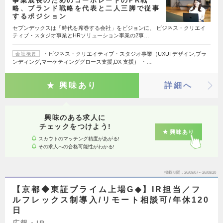
事業成長のためのコーポレートのPR戦
略、ブランド戦略を代表と二人三脚で従事
するポジション
セブンデックスは「時代を席巻する会社」をビジョンに、 ビジネス・クリエイ
ティブ・スタジオ事業とHRソリューション事業の2事…
・ビジネス・クリエイティブ・スタジオ事業（UXUI デザイン,ブラ
会社概要
ンディング,マーケティンググロース支援,DX 支援） ・…
興味あり
詳細へ
興味のある求人に
チェックをつけよう!
興味あり
スカウトのマッチング精度があがる!
その求人への合格可能性がわかる!
掲載期間
26/08/07～26/08/20
【京都◆東証プライム上場G◆】IR担当／フ
ルフレックス制導入/リモート相談可/年休120
日
広報・IR