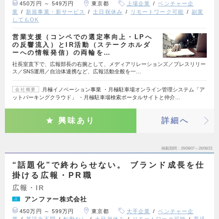
450万円 ～ 549万円
東京都
上場企業
ベンチャー企
業
新規事業・新サービス
土日祝休み
リモートワーク可能
副業
してもOK
営業支援（コンペでの選定率向上・LPへ
の反響流入）とIR活動（ステークホルダ
ーへの情報発信）の両輪を…
社長室直下で、広報部長の右腕として、メディアリレーションズ／プレスリリー
ス／SNS運用／自治体連携など、広報活動全般を一…
月極イノベーション事業 ・月極駐車場オンライン管理システム「ア
会社概要
ットパーキングクラウド」 ・月極駐車場検索ポータルサイトと仲介…
興味あり
詳細へ
掲載期間
26/08/07～26/08/23
“話題化”で終わらせない。 ブランド成長を仕
掛ける広報・PR職
広報・IR
アンファー株式会社
450万円 ～ 599万円
東京都
大手企業
ベンチャー企