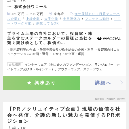
株式会社ワコール
450万円 ～ 649万円
京都府
海外展開あり（日系グローバ
ル企業）
上場企業
大手企業
土日祝休み
フレックス勤務
リモ
ートワーク可能
副業してもOK
プライム上場の当社において、投資家・株
主を含むステークホルダーの皆様と当社を
繋ぐ架け橋として、株価の…
・開示資料等の作成 ・決算発表会及び株主総会の企画・運営 ・投資家向けコミ
ュニケーションの企画・運営 ・IRサイトの企画・運営…
インナーウェア（主に婦人のファンデーション、ランジェリー、ナ
会社概要
イトウェア及びリトルインナー）、アウターウェア、スポーツウェ…
興味あり
詳細へ
掲載期間
26/08/07～26/08/20
【PR／クリエイティブ企画】現場の価値を社
会へ発信。介護の新しい魅力を発信するPRポ
ジション
広報・IR