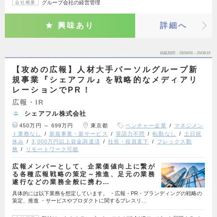
グループ会社の経営管理
会社概要
興味あり
詳細へ
掲載期間
26/08/06～26/08/19
【攻めの広報】人材大手パーソルグループ新
規事業『シェアフル』を戦略的なメディアリ
レーションでPR！
広報・IR
シェアフル株式会社
450万円 ～ 699万円
東京都
ベンチャー企業
マネジメン
ト業務なし
新規事業・新サービス
英語力不問
転勤なし
土日祝
休み
3,000万円以上資金調達済
社長・役員直下
フレックス勤
務
リモートワーク可能
広報メンバーとして、企業価値向上に繋が
る各種広報戦略の策定～推進、足元の業務
遂行などの業務全般に携わ…
具体的には以下業務を想定しています。 ・広報・PR・ブランディングの戦略の
策定、推進 ・サービスやプロダクトに関するプレスリ…