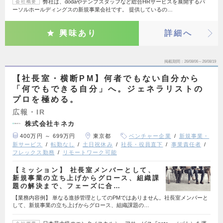
弊社は、dodaやテンプスタッフなど総合HRサービスを展開するパ
会社概要
ーソルホールディングスの新規事業会社です。 提供しているの…
興味あり
詳細へ
掲載期間
26/08/06～26/08/19
【社長室・横断PM】何者でもない自分から
「何でもできる自分」へ。ジェネラリストの
プロを極める。
広報・IR
株式会社キネカ
400万円 ～ 699万円
東京都
ベンチャー企業
新規事業・
新サービス
転勤なし
土日祝休み
社長・役員直下
事業責任者
フレックス勤務
リモートワーク可能
【ミッション】 社長室メンバーとして、
新規事業の立ち上げからグロース、組織課
題の解決まで、フェーズに合…
【業務内容例】 単なる進捗管理としてのPMではありません。社長室メンバーと
して、新規事業の立ち上げからグロース、組織課題の…