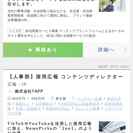
任せします。
当社の事業活動・社会的取り組みなどを、生活者・自治体・
業界関係者・投資家に向けて適切に発信し、ブランド価値・
企業価値の向…
終活関連サービス事業 マッチングプラットフォームとなるポータル
会社概要
サイト運営を中心とした、終活に関わる情報サービスの提供
興味あり
詳細へ
掲載期間
26/07/30～26/08/12
【人事部】採用広報 コンテンツディレクター
広報・IR
株式会社TAPP
450万円 ～ 649万円
東京都
ベンチャー企業
英語力不
問
転勤なし
土日祝休み
3,000万円以上資金調達済
20代役員在
籍
社長・役員直下
年収600万以上
フレックス勤務
リモートワ
ーク可能
TikTokやYouTubeを活用した採用広報
に加え、NewsPicksの「1on1」のよう