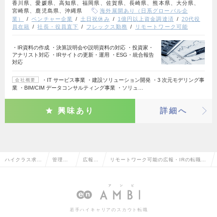
香川県、愛媛県、高知県、福岡県、佐賀県、長崎県、熊本県、大分県、
宮崎県、鹿児島県、沖縄県
海外展開あり（日系グローバル企
業）
ベンチャー企業
土日祝休み
1億円以上資金調達済
20代役
員在籍
社長・役員直下
フレックス勤務
リモートワーク可能
・IR資料の作成 ・決算説明会や説明資料の対応 ・投資家・
アナリスト対応 ・IRサイトの更新・運用 ・ESG・統合報告
対応
・IT サービス事業 ・建設ソリューション開発 ・3 次元モデリング事
会社概要
業 ・BIM/CIM データコンサルティング事業 ・ソリュ…
興味あり
詳細へ
ハイクラス求人
管理部
広報・
リモートワーク可能の広報・IRの転職・
TOP
門系
IR
求人情報一覧
若手ハイキャリアのスカウト転職