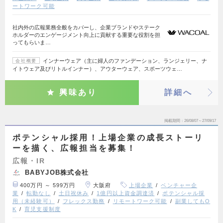
ートワーク可能
社内外の広報業務全般をカバーし、企業ブランドやステーク
ホルダーのエンゲージメント向上に貢献する重要な役割を担
ってもらいま…
インナーウェア（主に婦人のファンデーション、ランジェリー、ナ
会社概要
イトウェア及びリトルインナー）、アウターウェア、スポーツウェ…
興味あり
詳細へ
掲載期間
26/08/07～27/09/17
ポテンシャル採用！上場企業の成長ストーリ
ーを描く、広報担当を募集！
広報・IR
BABYJOB株式会社
400万円 ～ 599万円
大阪府
上場企業
ベンチャー企
業
転勤なし
土日祝休み
1億円以上資金調達済
ポテンシャル採
用（未経験可）
フレックス勤務
リモートワーク可能
副業してもO
K
育児支援制度