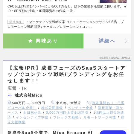
CFOおよび部門メンバーによるOJTのもと、以下の業務を段階的に担います。 ●
IR・SR実務の推進 ・IR開示資料の作成 ・決…
・マーケティング戦略立案 コミュニケーションデザイン/ 広告・プ
会社概要
ロモーション戦略開発 / セールスプロモーション / コン…
興味あり
詳細へ
掲載期間
26/07/29～26/08/11
【広報/PR】成長フェーズのSaaSスタートア
ップでコンテンツ戦略/ブランディングをお任
せします！!
広報・IR
株式会社Mico
500万円 ～ 899万円
東京都、大阪府
海外展開あり（日系
グローバル企業）
株式公開準備
ベンチャー企業
新規事業・新サ
ービス
土日祝休み
3,000万円以上資金調達済
1億円以上資金調達
済
インセンティブ制度
フレックス勤務
リモートワーク可能
育
児支援制度
急成長SaaS企業で、Mico Engage AI