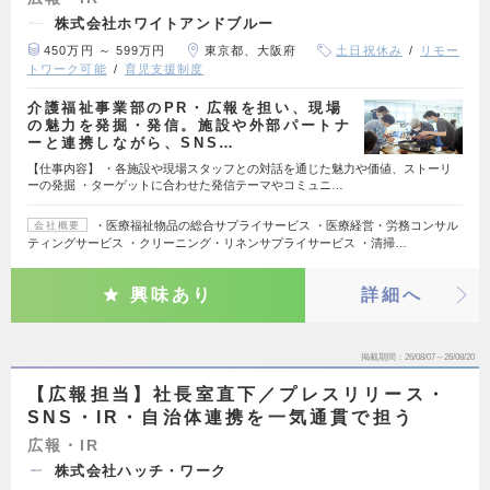
株式会社ホワイトアンドブルー
450万円 ～ 599万円
東京都、大阪府
土日祝休み
リモー
トワーク可能
育児支援制度
介護福祉事業部のPR・広報を担い、現場
の魅力を発掘・発信。施設や外部パートナ
ーと連携しながら、SNS…
【仕事内容】 ・各施設や現場スタッフとの対話を通じた魅力や価値、ストーリ
ーの発掘 ・ターゲットに合わせた発信テーマやコミュニ…
・医療福祉物品の総合サプライサービス ・医療経営・労務コンサル
会社概要
ティングサービス ・クリーニング・リネンサプライサービス ・清掃…
興味あり
詳細へ
掲載期間
26/08/07～26/08/20
【広報担当】社長室直下／プレスリリース・
SNS・IR・自治体連携を一気通貫で担う
広報・IR
株式会社ハッチ・ワーク