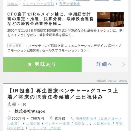
祝休み
リモートワーク可能
育児支援制度
CFO直下でIRをメイン軸に、中期経営計
画の策定・推進、決算分析、取締役会運営
などの経営企画業務を幅…
2030年度における時価総額100億円達成と非連続な会社成長をミッションに、IR
をメインとしながら、経営企画業務を幅広く…
・マーケティング戦略立案 コミュニケーションデザイン/ 広告・プ
会社概要
ロモーション戦略開発 / セールスプロモーション / コン…
興味あり
詳細へ
掲載期間
26/07/30～26/08/12
【IR担当】再生医療ベンチャー×グロース上
場／将来のIR責任者候補／土日祝休み
広報・IR
株式会社Waqoo
500万円 ～ 799万円
東京都
海外展開あり（日系グローバ
ル企業）
上場企業
ベンチャー企業
転勤なし
土日祝休み
年収
600万以上
リモートワーク可能