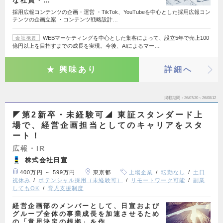
な社員・…
採用広報コンテンツの企画・運営 ・TikTok、YouTubeを中心とした採用広報コン
テンツの企画立案 ・コンテンツ戦略設計…
WEBマーケティングを中心とした集客によって、設立5年で売上100
会社概要
億円以上を目指すまでの成長を実現。今後、AIによるマー…
興味あり
詳細へ
掲載期間
26/07/30～26/08/12
◤第2新卒・未経験可◢ 東証スタンダード上
場で、経営企画担当としてのキャリアをスタ
ート！
広報・IR
株式会社日宣
400万円 ～ 599万円
東京都
上場企業
転勤なし
土日
祝休み
ポテンシャル採用（未経験可）
リモートワーク可能
副業
してもOK
育児支援制度
経営企画部のメンバーとして、日宣および
グループ全体の事業成長を加速させるため
の「意思決定の根拠」を作…