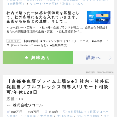
（未経験可）
リモートワーク可能
副業してもOK
社内で培った一体感や価値観を基盤とし
て、社外広報にも力を入れていきます。
企画から各所との連携、そして…
＜コーポレート広報＞ ・社内外へ企業ブランドを確立し、企業文化を醸成す
るための情報発信活動の企画・実施 ・自社価値観をベ…
【事業内容】 ■コンテンツ制作（コミック・アニメ） ■Webサービ
会社概要
ス（ComicFesta・Coolmicなど） ■新規事業 安…
興味あり
詳細へ
掲載期間
26/08/07～26/08/20
【京都◆東証プライム上場G◆】社内・社外広
報担当／フルフレックス制導入/リモート相談
可/年休120日
広報・IR
株式会社ワコール
400万円 ～ 599万円
京都府
海外展開あり（日系グローバ
ル企業）
上場企業
大手企業
土日祝休み
フレックス勤務
リモ