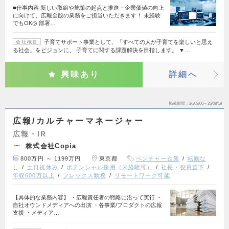
■仕事内容 新しい取組や施策の起点と推進・企業価値の向上
に向けて、広報全般の業務をご担当いただきます！ 未経験
でもOK◎ 部署…
子育てサポート事業として、「すべての人が子育てを楽しいと思え
会社概要
る社会」をビジョンに、 子育てに関する課題解決を目指します。 ▼…
興味あり
詳細へ
掲載期間
26/08/06～26/08/19
広報/カルチャーマネージャー
広報・IR
株式会社Copia
800万円 ～ 1199万円
東京都
ベンチャー企業
転勤な
し
土日祝休み
ポテンシャル採用（未経験可）
社長・役員直下
年収600万以上
フレックス勤務
リモートワーク可能
【具体的な業務内容】 ・広報責任者の戦略に沿って実行 ・
自社オウンドメディアへの出演 ・各事業/プロダクトの広報
支援 ・メディア…