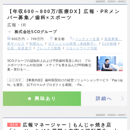
掲載期間
26/08/04～26/08/17
【年収600～800万/医療DX】広報・PRメン
バー募集／歯科×スポーツ
広報・IR
株式会社SCOグループ
600万円 ～ 799万円
東京都
ベンチャー企業
新規事業・
新サービス
転勤なし
ポテンシャル採用（未経験可）
CxO候補
社長・役員直下
フレックス勤務
リモートワーク可能
SCOグループの認知向上および予防歯科普及に向け、プロ
スポーツチームや自治体・メディアを巻き込んだPR戦略立
案～実行を一…
【事業内容】 歯科医院向けの経営ソリューションサービス「Pay Lig
会社概要
ht」を運営。 以下のマルチプロダクトを展開。 - Pa…
興味あり
詳細へ
掲載期間
26/08/04～26/08/17
広報マネージャー｜もんじゃ焼き店
NEW