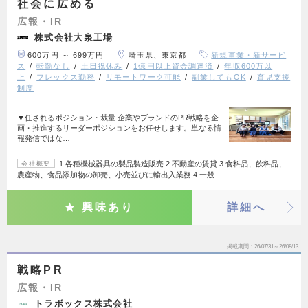
社会に広める
広報・IR
株式会社大泉工場
600万円 ～ 699万円
埼玉県、東京都
新規事業・新サービ
ス
転勤なし
土日祝休み
1億円以上資金調達済
年収600万以
上
フレックス勤務
リモートワーク可能
副業してもOK
育児支援
制度
▼任されるポジション・裁量 企業やブランドのPR戦略を企
画・推進するリーダーポジションをお任せします。単なる情
報発信ではな…
1.各種機械器具の製品製造販売 2.不動産の賃貸 3.食料品、飲料品、
会社概要
農産物、食品添加物の卸売、小売並びに輸出入業務 4.一般…
興味あり
詳細へ
掲載期間
26/07/31～26/08/13
戦略PR
広報・IR
トラボックス株式会社