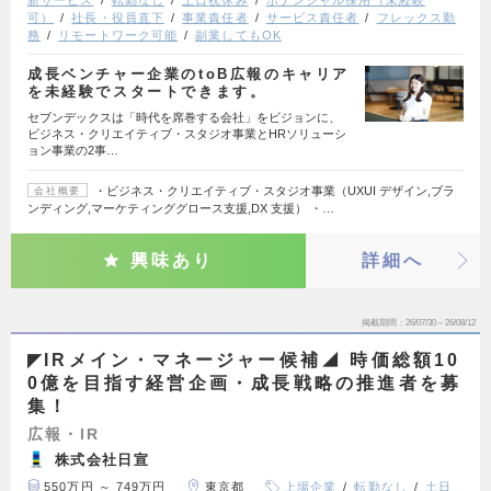
新サービス
転勤なし
土日祝休み
ポテンシャル採用（未経験
可）
社長・役員直下
事業責任者
サービス責任者
フレックス勤
務
リモートワーク可能
副業してもOK
成長ベンチャー企業のtoB広報のキャリア
を未経験でスタートできます。
セブンデックスは「時代を席巻する会社」をビジョンに、
ビジネス・クリエイティブ・スタジオ事業とHRソリューシ
ョン事業の2事…
・ビジネス・クリエイティブ・スタジオ事業（UXUI デザイン,ブラ
会社概要
ンディング,マーケティンググロース支援,DX 支援） ・…
興味あり
詳細へ
掲載期間
26/07/30～26/08/12
◤IRメイン・マネージャー候補◢ 時価総額10
0億を目指す経営企画・成長戦略の推進者を募
集！
広報・IR
株式会社日宣
550万円 ～ 749万円
東京都
上場企業
転勤なし
土日