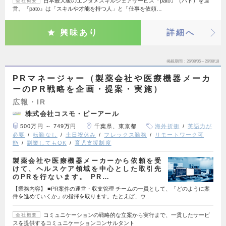
日本最大級のエンタメスキルシェアサービス『pato』（パト）を運
会社概要
営。『pato』は「スキルや才能を持つ人」と「仕事を依頼…
興味あり
詳細へ
掲載期間
26/08/05～26/08/18
PRマネージャー（製薬会社や医療機器メーカ
ーのPR戦略を企画・提案・実施）
広報・IR
株式会社コスモ・ピーアール
500万円 ～ 749万円
千葉県、東京都
海外折衝
英語力が
必要
転勤なし
土日祝休み
フレックス勤務
リモートワーク可
能
副業してもOK
育児支援制度
製薬会社や医療機器メーカーから依頼を受
けて、ヘルスケア領域を中心とした取引先
のPRを行ないます。 PR…
【業務内容】 ■PR案件の運営・収支管理 チームの一員として、「どのように案
件を進めていくか」の指揮を取ります。たとえば、ウ…
コミュニケーションの戦略的な立案から実行まで、一貫したサービ
会社概要
スを提供するコミュニケーションコンサルタント