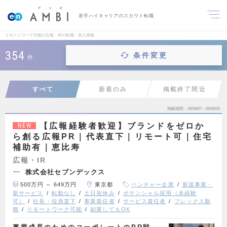
若手ハイキャリアのスカウト転職
リモートワーク可能の広報・IRの転職・求人情報
354
条件変更
件
すべて
新着のみ
掲載終了間近
掲載期間
26/08/07～26/08/20
【広報経験者歓迎】ブランドをゼロか
NEW
ら創る広報PR｜代表直下｜リモート可｜住宅
補助有｜恵比寿
広報・IR
株式会社セブンデックス
500万円 ～ 649万円
東京都
ベンチャー企業
新規事業・
新サービス
転勤なし
土日祝休み
ポテンシャル採用（未経験
可）
社長・役員直下
事業責任者
サービス責任者
フレックス勤
務
リモートワーク可能
副業してもOK