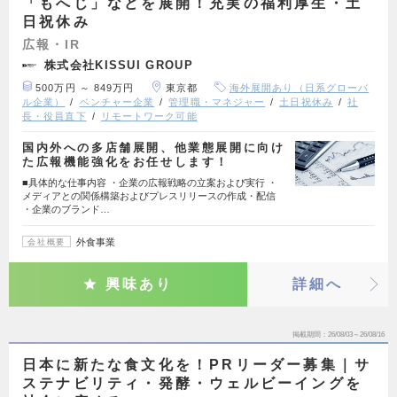
「もへじ」などを展開！充実の福利厚生・土
日祝休み
広報・IR
株式会社KISSUI GROUP
500万円 ～ 849万円
東京都
海外展開あり（日系グローバ
ル企業）
ベンチャー企業
管理職・マネジャー
土日祝休み
社
長・役員直下
リモートワーク可能
国内外への多店舗展開、他業態展開に向け
た広報機能強化をお任せします！
■具体的な仕事内容 ・企業の広報戦略の立案および実行 ・
メディアとの関係構築およびプレスリリースの作成・配信
・企業のブランド…
外食事業
会社概要
興味あり
詳細へ
掲載期間
26/08/03～26/08/16
日本に新たな食文化を！PRリーダー募集｜サ
ステナビリティ・発酵・ウェルビーイングを