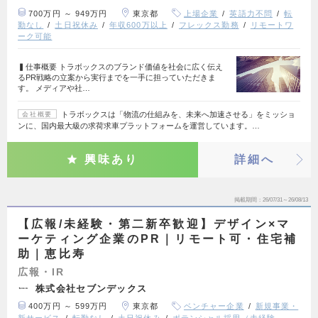
700万円 ～ 949万円
東京都
上場企業
英語力不問
転
勤なし
土日祝休み
年収600万以上
フレックス勤務
リモートワ
ーク可能
▍仕事概要 トラボックスのブランド価値を社会に広く伝え
るPR戦略の立案から実行までを一手に担っていただきま
す。 メディアや社…
トラボックスは「物流の仕組みを、未来へ加速させる」をミッショ
会社概要
ンに、国内最大級の求荷求車プラットフォームを運営しています。…
興味あり
詳細へ
掲載期間
26/07/31～26/08/13
【広報/未経験・第二新卒歓迎】デザイン×マ
ーケティング企業のPR｜リモート可・住宅補
助｜恵比寿
広報・IR
株式会社セブンデックス
400万円 ～ 599万円
東京都
ベンチャー企業
新規事業・