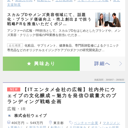
業
英語力不問
転勤なし
土日祝休み
リモートワーク可能
育児
支援制度
スカルプDやメンズ美容領域にて、話題
化・ブランド価値向上・売上創出まで担う
戦略PRを推進いただくポジ…
アンファーの広報・PR担当として、スカルプDをはじめとしたブランドや、メン
ズ美容・クリニック領域のPR業務を担当いただき…
化粧品、サプリメント、健康食品、専門医師監修によるクリニック
会社概要
専売品などのオリジナルエイジングケアプロダクツの研究開発及び…
興味あり
詳細へ
掲載期間
26/08/07～26/08/20
【ITエンタメ会社の広報】社内外にウ
NEW
ェイブの文化醸成～魅力を発信◎裁量大のブ
ランディング戦略企画
広報・IR
株式会社ウェイブ
400万円 ～ 549万円
東京都
ベンチャー企業
マネジメン
ト業務なし
英語力不問
転勤なし
土日祝休み
ポテンシャル採用