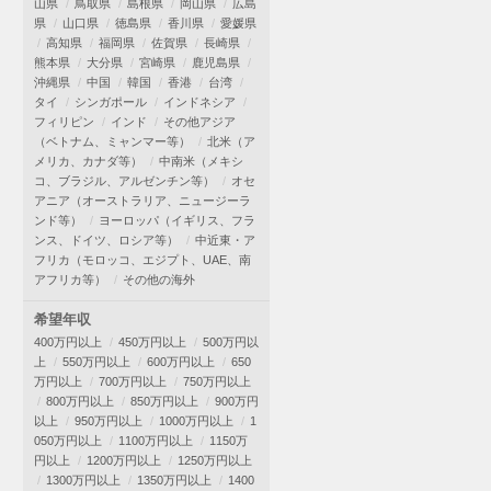
山県
鳥取県
島根県
岡山県
広島
県
山口県
徳島県
香川県
愛媛県
高知県
福岡県
佐賀県
長崎県
熊本県
大分県
宮崎県
鹿児島県
沖縄県
中国
韓国
香港
台湾
タイ
シンガポール
インドネシア
フィリピン
インド
その他アジア
（ベトナム、ミャンマー等）
北米（ア
メリカ、カナダ等）
中南米（メキシ
コ、ブラジル、アルゼンチン等）
オセ
アニア（オーストラリア、ニュージーラ
ンド等）
ヨーロッパ（イギリス、フラ
ンス、ドイツ、ロシア等）
中近東・ア
フリカ（モロッコ、エジプト、UAE、南
アフリカ等）
その他の海外
希望年収
400万円以上
450万円以上
500万円以
上
550万円以上
600万円以上
650
万円以上
700万円以上
750万円以上
800万円以上
850万円以上
900万円
以上
950万円以上
1000万円以上
1
050万円以上
1100万円以上
1150万
円以上
1200万円以上
1250万円以上
1300万円以上
1350万円以上
1400