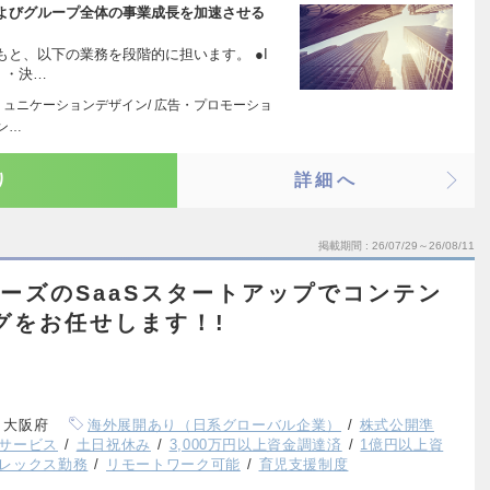
よびグループ全体の事業成長を加速させる
もと、以下の業務を段階的に担います。 ●I
 ・決…
ミュニケーションデザイン/ 広告・プロモーショ
コン…
り
詳細へ
掲載期間
26/07/29～26/08/11
ェーズのSaaSスタートアップでコンテン
グをお任せします！!
、大阪府
海外展開あり（日系グローバル企業）
株式公開準
サービス
土日祝休み
3,000万円以上資金調達済
1億円以上資
レックス勤務
リモートワーク可能
育児支援制度