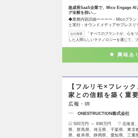
急成長SaaS企業で、Mico Engag
グ全般を担い…
◆業務内容詳細ーーーー - Micoブ
と実行 - オウンドメディアやプレスリ
「すべてのブランドが、心をつ
会社概要
した人間らしいテクノロジーを通じて、
興味あ
【フルリモ×フレック
家との信頼を築く重
広報・IR
ONESTRUCTION株式会社
500万円 ～ 899万円
北海道
県、群馬県、埼玉県、千葉県、東京
県、岐阜県、静岡県、愛知県、三重