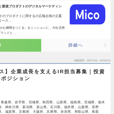
e AIと新規プロダクトのデジタルマーケティン
ランドのプロダクトに関するの広報企画の立案
リース…
かむ瞬間をつくる」をミッションに 、AIを活用
ブランドと…
り
詳細へ
掲載期間
26/07/28～26/08/10
ス】企業成長を支えるIR担当募集｜投資
要ポジション
、青森県、岩手県、宮城県、秋田県、山形県、福島県、茨城県、栃木
都、神奈川県、新潟県、富山県、石川県、福井県、山梨県、長野
県、滋賀県、京都府、大阪府、兵庫県、奈良県、和歌山県、鳥取