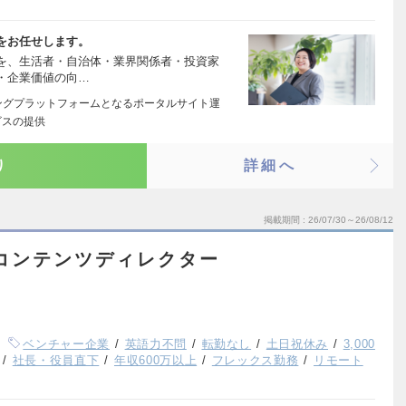
をお任せします。
を、生活者・自治体・業界関係者・投資家
・企業価値の向…
ングプラットフォームとなるポータルサイト運
ビスの提供
り
詳細へ
掲載期間
26/07/30～26/08/12
コンテンツディレクター
ベンチャー企業
英語力不問
転勤なし
土日祝休み
3,000
社長・役員直下
年収600万以上
フレックス勤務
リモート