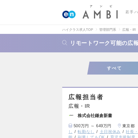
若手
ハイクラス求人TOP
管理部門系
広報・IR
リモートワーク可能の広報
すべて
広報担当者
広報・IR
株式会社鎌倉新書
500万円 ～ 649万円
東京都
し
転勤なし
土日祝休み
社長
能
副業してもOK
育児支援制度