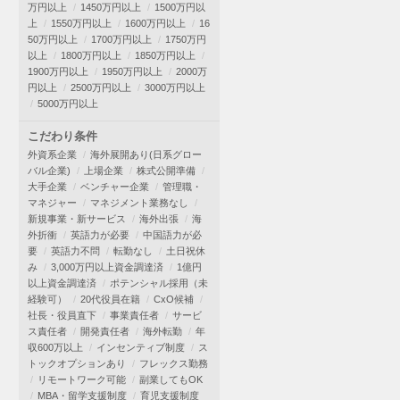
万円以上
1450万円以上
1500万円以
上
1550万円以上
1600万円以上
16
50万円以上
1700万円以上
1750万円
以上
1800万円以上
1850万円以上
1900万円以上
1950万円以上
2000万
円以上
2500万円以上
3000万円以上
5000万円以上
こだわり条件
外資系企業
海外展開あり(日系グロー
バル企業)
上場企業
株式公開準備
大手企業
ベンチャー企業
管理職・
マネジャー
マネジメント業務なし
新規事業・新サービス
海外出張
海
外折衝
英語力が必要
中国語力が必
要
英語力不問
転勤なし
土日祝休
み
3,000万円以上資金調達済
1億円
以上資金調達済
ポテンシャル採用（未
経験可）
20代役員在籍
CxO候補
社長・役員直下
事業責任者
サービ
ス責任者
開発責任者
海外転勤
年
収600万以上
インセンティブ制度
ス
トックオプションあり
フレックス勤務
リモートワーク可能
副業してもOK
MBA・留学支援制度
育児支援制度