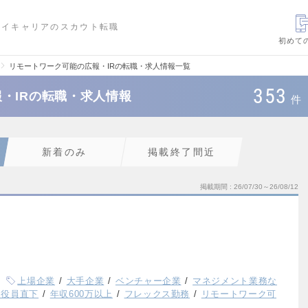
ハイキャリアのスカウト転職
初めて
リモートワーク可能の広報・IRの転職・求人情報一覧
353
・IRの転職・求人情報
件
新着のみ
掲載終了間近
掲載期間
26/07/30～26/08/12
上場企業
大手企業
ベンチャー企業
マネジメント業務な
・役員直下
年収600万以上
フレックス勤務
リモートワーク可