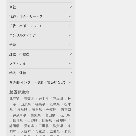
商社
流通・小売・サービス
広告・出版・マスコミ
コンサルティング
金融
建設・不動産
メディカル
物流・運輸
その他(インフラ・教育・官公庁など)
希望勤務地
北海道
青森県
岩手県
宮城県
秋
田県
山形県
福島県
茨城県
栃木
県
群馬県
埼玉県
千葉県
東京都
神奈川県
新潟県
富山県
石川県
福井県
山梨県
長野県
岐阜県
静岡県
愛知県
三重県
滋賀県
京
都府
大阪府
兵庫県
奈良県
和歌