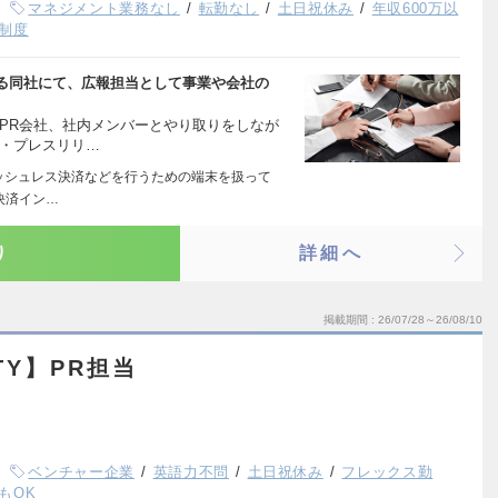
マネジメント業務なし
転勤なし
土日祝休み
年収600万以
制度
る同社にて、広報担当として事業や会社の
PR会社、社内メンバーとやり取りをしなが
 ・プレスリリ…
キャッシュレス決済などを行うための端末を扱って
決済イン…
り
詳細へ
掲載期間
26/07/28～26/08/10
AUTY】PR担当
ベンチャー企業
英語力不問
土日祝休み
フレックス勤
もOK