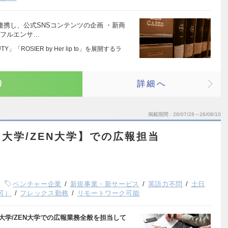
連携し、公式SNSコンテンツの企画 ・新商
ンフルエンサ…
BEAUTY」「ROSIER by Her lip to」を展開するラ
り
詳細へ
掲載期間
26/07/28～26/08/10
大学/ZEN大学】での広報担当
ベンチャー企業
新規事業・新サービス
英語力不問
土日
可）
フレックス勤務
リモートワーク可能
大学/ZEN大学での広報業務全般を担当して