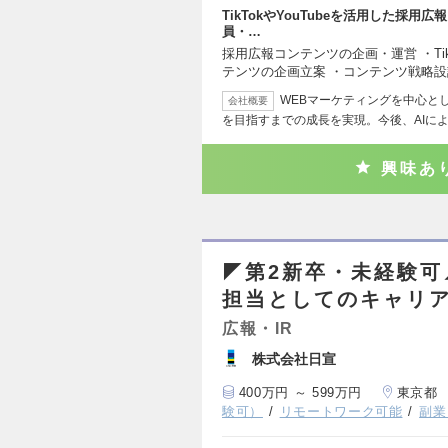
TikTokやYouTubeを活用した採用広
員・…
採用広報コンテンツの企画・運営 ・Tik
テンツの企画立案 ・コンテンツ戦略設
WEBマーケティングを中心と
会社概要
を目指すまでの成長を実現。今後、AIに
興味あ
◤第2新卒・未経験可
担当としてのキャリ
広報・IR
株式会社日宣
400万円 ～ 599万円
東京都
験可）
リモートワーク可能
副業