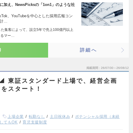
報に加え、NewsPicksの「1on1」のような社
Tok、YouTubeを中心とした採用広報コン
計…
した集客によって、設立5年で売上100億円以上
よるマー…
り
詳細へ
掲載期間
26/07/30～26/08/12
◢ 東証スタンダード上場で、経営企画
アをスタート！
上場企業
転勤なし
土日祝休み
ポテンシャル採用（未経
してもOK
育児支援制度