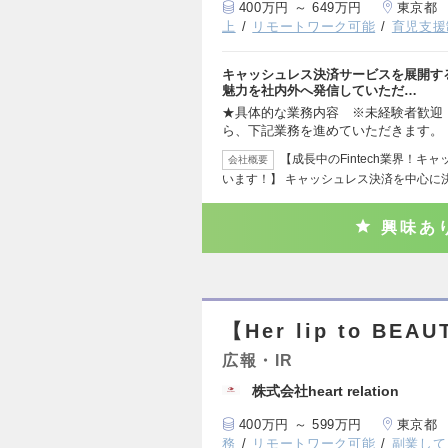
400万円 ～ 649万円
東京都
上
リモートワーク可能
育児支援
キャッシュレス決済サービスを展開す
魅力を社内外へ発信していただ…
★具体的な業務内容 ※未経験者歓迎 
ら、下記業務を進めていただきます。
【成長中のFintech業界！
会社概要
います！】 キャッシュレス決済を中心に
興味あ
【Her lip to BE
広報・IR
株式会社heart relation
400万円 ～ 599万円
東京都
務
リモートワーク可能
副業して