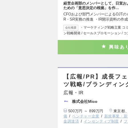
経営企画部のメンバーとして、日宣お
ための「意思決定の根拠」を作…
CFOおよび部門メンバーによるOJTの
R・SR実務の推進 ・IR開示資料の作成
・マーケティング戦略立案 コ
会社概要
ン戦略開発 / セールスプロモーション / 
興味あ
【広報/PR】成長フ
ツ戦略/ブランディン
広報・IR
株式会社Mico
500万円 ～ 899万円
東京都
備
ベンチャー企業
新規事業・新
金調達済
インセンティブ制度
フ