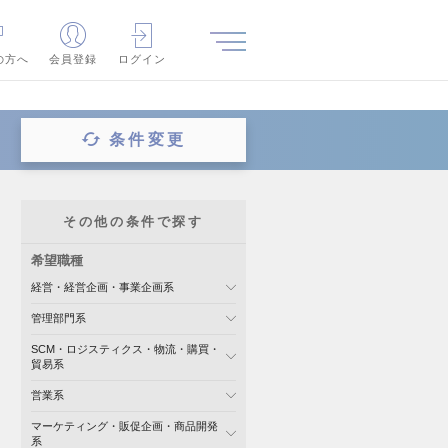
の方へ
会員登録
ログイン
条件変更
その他の条件で探す
希望職種
経営・経営企画・事業企画系
管理部門系
SCM・ロジスティクス・物流・購買・
貿易系
営業系
マーケティング・販促企画・商品開発
系