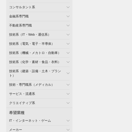
コンサルタント系
金融系専門職
不動産系専門職
技術系（IT・Web・通信系）
技術系（電気・電子・半導体）
技術系（機械・メカトロ・自動車）
技術系（化学・素材・食品・衣料）
技術系（建築・設備・土木・プラン
ト）
技術・専門職系（メディカル）
サービス・流通系
クリエイティブ系
希望業種
IT・インターネット・ゲーム
メーカー