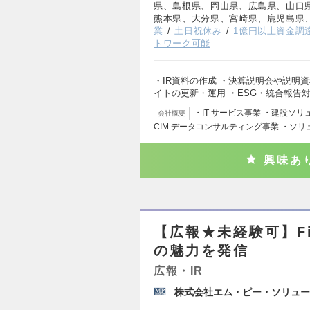
県、島根県、岡山県、広島県、山口
熊本県、大分県、宮崎県、鹿児島県
業
土日祝休み
1億円以上資金調
トワーク可能
・IR資料の作成 ・決算説明会や説明資
イトの更新・運用 ・ESG・統合報告
・IT サービス事業 ・建設ソリ
会社概要
CIM データコンサルティング事業 ・ソリ
興味あ
【広報★未経験可】Fi
の魅力を発信
広報・IR
株式会社エム・ピー・ソリュー