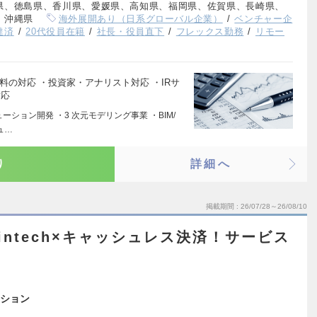
県、徳島県、香川県、愛媛県、高知県、福岡県、佐賀県、長崎県、
、沖縄県
海外展開あり（日系グローバル企業）
ベンチャー企
達済
20代役員在籍
社長・役員直下
フレックス勤務
リモー
料の対応 ・投資家・アナリスト対応 ・IRサ
対応
ューション開発 ・3 次元モデリング事業 ・BIM/
ュ…
り
詳細へ
掲載期間
26/07/28～26/08/10
ntech×キャッシュレス決済！サービス
ション