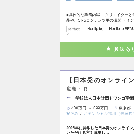
■具体的な業務内容 ・クリエイターと
品や、SNSコンテンツ用の撮影 ・イ
「Her lip to」「Her lip to 
会社概要
イ…
興味あ
【日本発のオンライン
広報・IR
学校法人日本財団ドワンゴ学園
400万円 ～ 699万円
東京都
祝休み
ポテンシャル採用（未経験
2025年に開学した日本発のオンライン
いただける方を募集し…