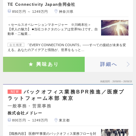
TE Connectivity Japan合同会社
850万円 ～ 1249万円
神奈川県
＜セールスオペレーションマネージャー ※川崎本社＞
【求人の魅力】 ■当社コネクタのシェアは世界No.1です。自
動車・二輪業…
「EVERY CONNECTION COUNTS」――すべての接続が未来を変
会社概要
える。あなたのアイデアと情熱が、世界をもっと…
興味あり
詳細へ
掲載期間
26/08/06～26/08/19
バックオフィス業務BPR推進／医療プ
NEW
ラットフォーム本部 東京
一般事務・営業事務
株式会社メドレー
800万円 ～ 1249万円
東京都
【職務内容】 医療PF事業のバックオフィス業務フローを対