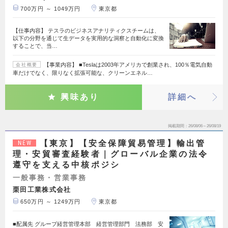
700万円 ～ 1049万円
東京都
【仕事内容】 テスラのビジネスアナリティクスチームは、
以下の分野を通じて生データを実用的な洞察と自動化に変換
することで、当…
【事業内容】 ■Teslaは2003年アメリカで創業され、100％電気自動
会社概要
車だけでなく、限りなく拡張可能な、クリーンエネル…
興味あり
詳細へ
掲載期間
26/08/06～26/08/19
【東京】【安全保障貿易管理】輸出管
NEW
理・安貿審査経験者｜グローバル企業の法令
遵守を支える中核ポジシ
一般事務・営業事務
栗田工業株式会社
650万円 ～ 1249万円
東京都
■配属先 グループ経営管理本部 経営管理部門 法務部 安