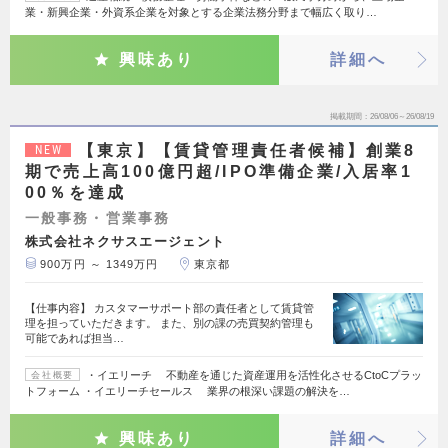
業・新興企業・外資系企業を対象とする企業法務分野まで幅広く取り…
興味あり
詳細へ
掲載期間
26/08/06～26/08/19
【東京】【賃貸管理責任者候補】創業8
NEW
期で売上高100億円超/IPO準備企業/入居率1
00％を達成
一般事務・営業事務
株式会社ネクサスエージェント
900万円 ～ 1349万円
東京都
【仕事内容】 カスタマーサポート部の責任者として賃貸管
理を担っていただきます。 また、別の課の売買契約管理も
可能であれば担当…
・イエリーチ 不動産を通じた資産運用を活性化させるCtoCプラッ
会社概要
トフォーム ・イエリーチセールス 業界の根深い課題の解決を…
興味あり
詳細へ