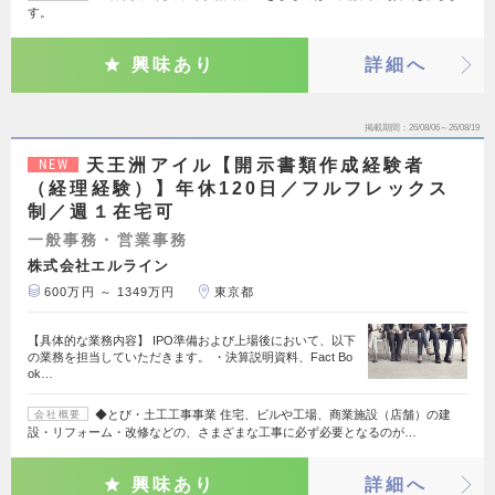
す。
興味あり
詳細へ
掲載期間
26/08/06～26/08/19
天王洲アイル【開示書類作成経験者
NEW
（経理経験）】年休120日／フルフレックス
制／週１在宅可
一般事務・営業事務
株式会社エルライン
600万円 ～ 1349万円
東京都
【具体的な業務内容】 IPO準備および上場後において、以下
の業務を担当していただきます。 ・決算説明資料、Fact Bo
ok…
◆とび・土工工事事業 住宅、ビルや工場、商業施設（店舗）の建
会社概要
設・リフォーム・改修などの、さまざまな工事に必ず必要となるのが…
興味あり
詳細へ