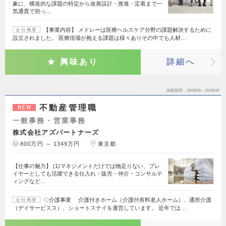
象に、構造的な課題の特定から改善設計・推進・定着まで一
気通貫で担っ…
【事業内容】 メドレーは医療ヘルスケア分野の課題解決するために
会社概要
設立されました。 医療現場が抱える課題は様々ありその中でも人材…
興味あり
詳細へ
掲載期間
26/08/06～26/08/19
不動産管理職
NEW
一般事務・営業事務
株式会社アズパートナーズ
800万円 ～ 1349万円
東京都
【仕事の魅力】 (1)マネジメントだけでは物足りない、プレ
イヤーとしても活躍できる仕入れ・販売・仲介・コンサルテ
ィングなど…
◇介護事業 介護付きホーム（介護付有料老人ホーム）、通所介護
会社概要
（デイサービスス）、ショートステイを運営しています。 近年では…