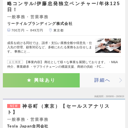
略コンサル/伊藤忠発独立ベンチャー/年休125
日！
一般事務・営業事務
リーテイルブランディング株式会社
700万円 ～ 849万円
東京都
成長を続ける同社では、請求・支払い業務全般や得意先・仕
入先の管理、顧客対応など、多岐にわたる業務をお任せしま
す。 事務にと…
【事業内容】 商社として様々な事業を展開しております。 ・M&A
会社概要
仲介、事業継承 ・サプライチェーンの構築支援、商材の供給 ・FC…
興味あり
詳細へ
掲載期間
26/08/06～26/08/19
神谷町（東京）【セールスアナリス
NEW
ト】
一般事務・営業事務
Tesla Japan合同会社