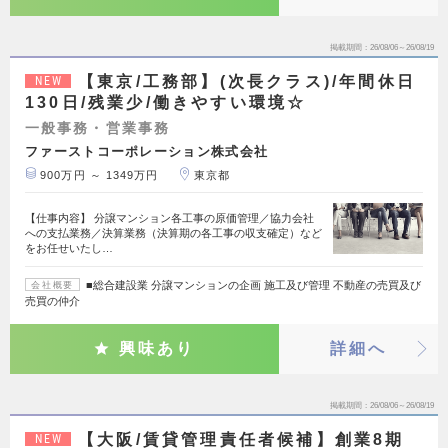
掲載期間
26/08/06～26/08/19
【東京/工務部】(次長クラス)/年間休日
NEW
130日/残業少/働きやすい環境☆
一般事務・営業事務
ファーストコーポレーション株式会社
900万円 ～ 1349万円
東京都
【仕事内容】 分譲マンション各工事の原価管理／協力会社
への支払業務／決算業務（決算期の各工事の収支確定）など
をお任せいたし…
■総合建設業 分譲マンションの企画 施工及び管理 不動産の売買及び
会社概要
売買の仲介
興味あり
詳細へ
掲載期間
26/08/06～26/08/19
【大阪/賃貸管理責任者候補】創業8期
NEW