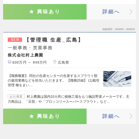
興味あり
詳細へ
掲載期間
26/08/06～26/08/19
【管理職 生産_広島】
NEW
一般事務・営業事務
株式会社村上農園
600万円 ～ 849万円
広島県
【職務概要】 同社の生産センターの生産するスプラウト類
の栽培業務などを担当いただきます。 【職務詳細】 (1)栽培
管理 種をまい…
村上農園は国内10カ所に植物工場をもつ施設野菜メーカーです。主
会社概要
力商品は、「豆苗」や「ブロッコリースーパースプラウト」など…
興味あり
詳細へ