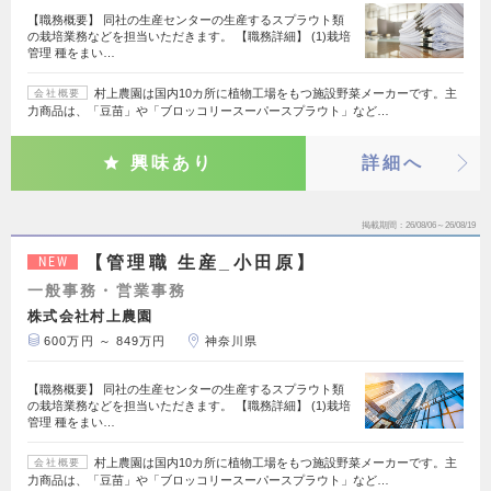
【職務概要】 同社の生産センターの生産するスプラウト類
の栽培業務などを担当いただきます。 【職務詳細】 (1)栽培
管理 種をまい…
村上農園は国内10カ所に植物工場をもつ施設野菜メーカーです。主
会社概要
力商品は、「豆苗」や「ブロッコリースーパースプラウト」など…
興味あり
詳細へ
掲載期間
26/08/06～26/08/19
【管理職 生産_小田原】
NEW
一般事務・営業事務
株式会社村上農園
600万円 ～ 849万円
神奈川県
【職務概要】 同社の生産センターの生産するスプラウト類
の栽培業務などを担当いただきます。 【職務詳細】 (1)栽培
管理 種をまい…
村上農園は国内10カ所に植物工場をもつ施設野菜メーカーです。主
会社概要
力商品は、「豆苗」や「ブロッコリースーパースプラウト」など…