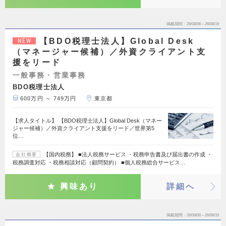
掲載期間
26/08/06～26/08/19
【BDO税理士法人】Global Desk
NEW
（マネージャー候補）／外資クライアント支
援をリード
一般事務・営業事務
BDO税理士法人
600万円 ～ 749万円
東京都
【求人タイトル】 【BDO税理士法人】Global Desk（マネー
ジャー候補）／外資クライアント支援をリード／世界第5
位…
【国内税務】 ■法人税務サービス ・税務申告書及び届出書の作成 ・
会社概要
税務調査対応 ・税務相談対応（顧問契約） ■個人税務総合サービス…
興味あり
詳細へ
掲載期間
26/08/06～26/08/19