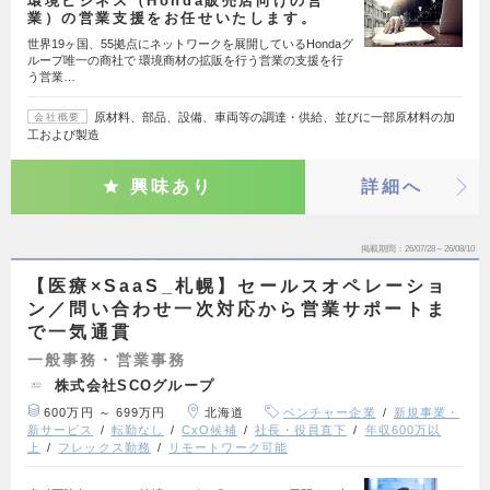
環境ビジネス（Honda販売店向けの営
業）の営業支援をお任せいたします。
世界19ヶ国、55拠点にネットワークを展開しているHondaグ
ループ唯一の商社で 環境商材の拡販を行う営業の支援を行
う営業…
原材料、部品、設備、車両等の調達・供給、並びに一部原材料の加
会社概要
工および製造
興味あり
詳細へ
掲載期間
26/07/28～26/08/10
【医療×SaaS_札幌】セールスオペレーショ
ン／問い合わせ一次対応から営業サポートま
で一気通貫
一般事務・営業事務
株式会社SCOグループ
600万円 ～ 699万円
北海道
ベンチャー企業
新規事業・
新サービス
転勤なし
CxO候補
社長・役員直下
年収600万以
上
フレックス勤務
リモートワーク可能