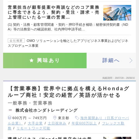
営業担当が顧客提案や商談などのコア業務
に専念できるよう、契約・受注・請求・売
上管理にいたる一連の営業…
(1) 契約・法務・顧客管理関連 ・契約・押印手続き補助：秘密保持契約書（ND
A）等の法務室への確認依頼、社内押印申請手続…
OMO ソリューションを軸としたアプリビジネス事業およびビジネ
会社概要
スプロデュース事業
興味あり
詳細へ
掲載期間
26/07/28～26/08/10
【営業事務】世界中に拠点を構えるHondaグ
ループ商社！安定の経営／英語が活かせる
一般事務・営業事務
株式会社ホンダトレーディング
600万円 ～ 749万円
東京都
海外展開あり（日系グローバ
ル企業）
大手企業
土日祝休み
年収600万以上
フレックス勤
務
リモートワーク可能