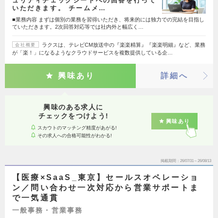
ュリティチェックシートへの回答を行って
いただきます。 チームメ…
■業務内容 まずは個別の業務を習得いただき、将来的には独力での完結を目指し
ていただきます。2次回答対応等では社内外と幅広く…
ラクスは、テレビCM放送中の『楽楽精算』『楽楽明細』など、業務
会社概要
が「楽！」になるようなクラウドサービスを複数提供している企…
興味あり
詳細へ
興味のある求人に
チェックをつけよう!
興味あり
スカウトのマッチング精度があがる!
その求人への合格可能性がわかる!
掲載期間
26/07/31～26/08/13
【医療×SaaS_東京】セールスオペレーショ
ン／問い合わせ一次対応から営業サポートま
で一気通貫
一般事務・営業事務