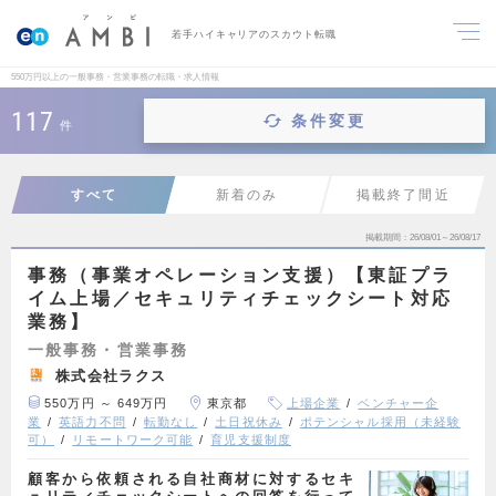
若手ハイキャリアのスカウト転職
550万円以上の一般事務・営業事務の転職・求人情報
117
条件変更
件
すべて
新着のみ
掲載終了間近
掲載期間
26/08/01～26/08/17
事務（事業オペレーション支援）【東証プラ
イム上場／セキュリティチェックシート対応
業務】
一般事務・営業事務
株式会社ラクス
550万円 ～ 649万円
東京都
上場企業
ベンチャー企
業
英語力不問
転勤なし
土日祝休み
ポテンシャル採用（未経験
可）
リモートワーク可能
育児支援制度
顧客から依頼される自社商材に対するセキ