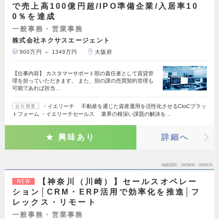
で売上高100億円超/IPO準備企業/入居率10
0％を達成
一般事務・営業事務
株式会社ネクサスエージェント
900万円 ～ 1349万円
大阪府
【仕事内容】 カスタマーサポート部の責任者として賃貸管
理を担っていただきます。 また、別の課の売買契約管理も
可能であれば担当…
・イエリーチ 不動産を通じた資産運用を活性化させるCtoCプラッ
会社概要
トフォーム ・イエリーチセールス 業界の根深い課題の解決を…
興味あり
詳細へ
掲載期間
26/08/06～26/08/19
【神奈川（川崎）】セールスオペレー
NEW
ション│CRM・ERP活用で効率化を推進│フ
レックス・リモート
一般事務・営業事務