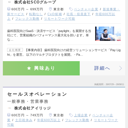
株式会社SCOグループ
600万円 ～ 699万円
東京都
ベンチャー企業
新規事業・
新サービス
転勤なし
CxO候補
社長・役員直下
年収600万以
上
フレックス勤務
リモートワーク可能
歯科医院向けSaaS・決済サービス「paylight」を展開する当
社にて、営業組織のパフォーマンス最大化を担います。単
な…
【事業内容】 歯科医院向けの経営ソリューションサービス「Pay Lig
会社概要
ht」を運営。 以下のマルチプロダクトを展開。 - Pa…
興味あり
詳細へ
掲載期間
26/07/29～26/08/11
セールスオペレーション
一般事務・営業事務
株式会社アイリッジ
600万円 ～ 749万円
東京都
上場企業
ベンチャー企
業
土日祝休み
年収600万以上
フレックス勤務
リモートワーク
可能