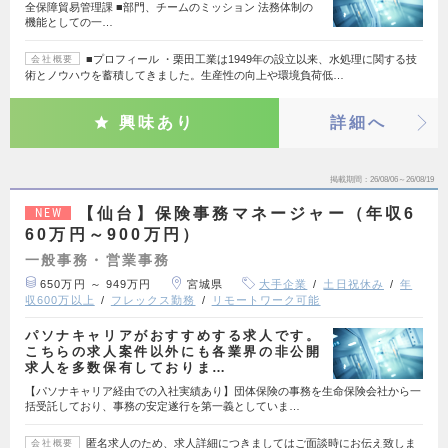
全保障貿易管理課 ■部門、チームのミッション 法務体制の
機能としての一…
■プロフィール ・栗田工業は1949年の設立以来、水処理に関する技
会社概要
術とノウハウを蓄積してきました。生産性の向上や環境負荷低…
興味あり
詳細へ
掲載期間
26/08/06～26/08/19
【仙台】保険事務マネージャー（年収6
NEW
60万円～900万円）
一般事務・営業事務
650万円 ～ 949万円
宮城県
大手企業
土日祝休み
年
収600万以上
フレックス勤務
リモートワーク可能
パソナキャリアがおすすめする求人です。
こちらの求人案件以外にも各業界の非公開
求人を多数保有しておりま…
【パソナキャリア経由での入社実績あり】団体保険の事務を生命保険会社から一
括受託しており、事務の安定遂行を第一義としていま…
匿名求人のため、求人詳細につきましてはご面談時にお伝え致しま
会社概要