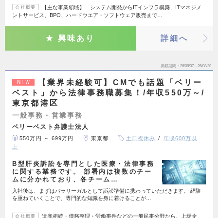
【主な事業領域】 システム開発からITインフラ構築、ITマネジメ
会社概要
ントサービス、BPO、ハードウエア・ソフトウェア販売まで…
興味あり
詳細へ
掲載期間
26/08/07～26/08/20
【業界未経験可】CMでも話題「ベリー
NEW
ベスト」から法律事務職募集！/年収550万～/
東京都港区
一般事務・営業事務
ベリーベスト弁護士法人
550万円 ～ 699万円
東京都
土日祝休み
年収600万以
上
B型肝炎訴訟を専門とした医療・法律事務
に関する業務です。 部署内は複数のチー
ムに分かれており、各チーム…
入社後は、まずはパラリーガルとして訴訟準備に携わっていただきます。 経験
を重ねていくことで、専門的な知識を身に着けることが…
遺産相続・債務整理・労働事件などの一般民事分野から、上場企
会社概要