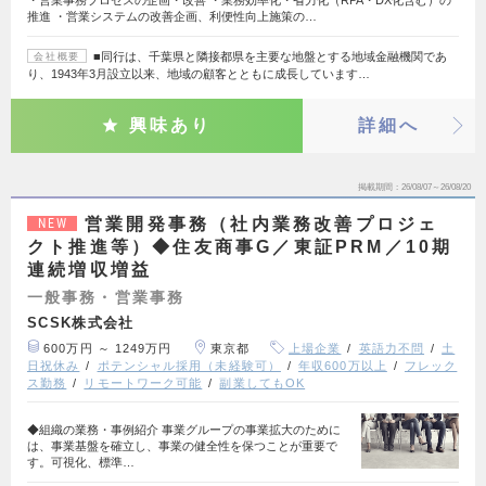
推進 ・営業システムの改善企画、利便性向上施策の…
■同行は、千葉県と隣接都県を主要な地盤とする地域金融機関であ
会社概要
り、1943年3月設立以来、地域の顧客とともに成長しています…
興味あり
詳細へ
掲載期間
26/08/07～26/08/20
営業開発事務（社内業務改善プロジェ
NEW
クト推進等）◆住友商事G／東証PRM／10期
連続増収増益
一般事務・営業事務
SCSK株式会社
600万円 ～ 1249万円
東京都
上場企業
英語力不問
土
日祝休み
ポテンシャル採用（未経験可）
年収600万以上
フレック
ス勤務
リモートワーク可能
副業してもOK
◆組織の業務・事例紹介 事業グループの事業拡大のために
は、事業基盤を確立し、事業の健全性を保つことが重要で
す。可視化、標準…