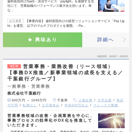
歯科医院向けSaaS・決済サービス「paylight」を展開する当
社にて、営業組織のパフォーマンス最大化を担います。単
な…
【事業内容】 歯科医院向けの経営ソリューションサービス「Pay Lig
会社概要
ht」を運営。 以下のマルチプロダクトを展開。 - Pa…
興味あり
詳細へ
掲載期間
26/08/07～26/08/20
営業事務・業務改善（リース領域）
NEW
【事務DX推進／新事業領域の成長を支える／
千葉銀行グループ】
一般事務・営業事務
株式会社千葉銀行
600万円 ～ 1049万円
千葉県
上場企業
大手企業
英語
力不問
転勤なし
土日祝休み
年収600万以上
フレックス勤務
営業事務領域の改善・企画業務を中心に、
事務プロセスの効率化やDX化を推進して
いただきます。
・営業事務プロセスの企画・改善 ・業務効率化・省力化（RPA・DX化含む）の