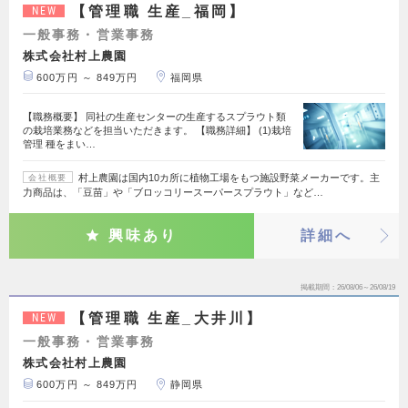
【管理職 生産_福岡】
NEW
一般事務・営業事務
株式会社村上農園
600万円 ～ 849万円
福岡県
【職務概要】 同社の生産センターの生産するスプラウト類
の栽培業務などを担当いただきます。 【職務詳細】 (1)栽培
管理 種をまい…
村上農園は国内10カ所に植物工場をもつ施設野菜メーカーです。主
会社概要
力商品は、「豆苗」や「ブロッコリースーパースプラウト」など…
興味あり
詳細へ
掲載期間
26/08/06～26/08/19
【管理職 生産_大井川】
NEW
一般事務・営業事務
株式会社村上農園
600万円 ～ 849万円
静岡県