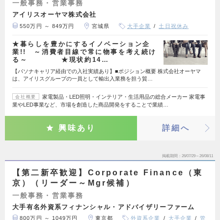
一般事務・営業事務
アイリスオーヤマ株式会社
550万円 ～ 849万円
宮城県
大手企業
土日祝休み
★暮らしを豊かにするイノベーション企
業!! ～消費者目線で常に物事を考え続け
る～ ★現状約14…
【パソナキャリア経由での入社実績あり】■ポジション概要 株式会社オーヤマ
は、アイリスグループの一員として輸出入業務を担う貿…
家電製品・LED照明・インテリア・生活用品の総合メーカー 家電事
会社概要
業やLED事業など、市場を創造した商品開発をすることで業績…
興味あり
詳細へ
掲載期間
26/07/29～26/08/11
【第二新卒歓迎】Corporate Finance（東
京）（リーダー～Mgr候補）
一般事務・営業事務
大手有名外資系フィナンシャル・アドバイザリーファーム
800万円 ～ 1049万円
東京都
外資系企業
大手企業
管