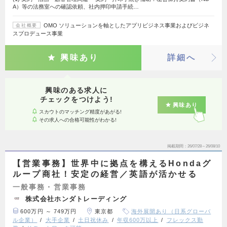
A）等の法務室への確認依頼、社内押印申請手続…
OMO ソリューションを軸としたアプリビジネス事業およびビジネ
会社概要
スプロデュース事業
興味あり
詳細へ
興味のある求人に
チェックをつけよう!
興味あり
スカウトのマッチング精度があがる!
その求人への合格可能性がわかる!
掲載期間
26/07/28～26/08/10
【営業事務】世界中に拠点を構えるHondaグ
ループ商社！安定の経営／英語が活かせる
一般事務・営業事務
株式会社ホンダトレーディング
600万円 ～ 749万円
東京都
海外展開あり（日系グローバ
ル企業）
大手企業
土日祝休み
年収600万以上
フレックス勤