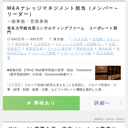
M&Aナレッジマネジメント担当（メンバー～
リーダー）
一般事務・営業事務
有名大手総合系コンサルティングファーム コーポレート部
門
600万円 ～ 899万円
東京都
大手企業
管理職・マネジャ
ー
海外折衝
土日祝休み
ポテンシャル採用（未経験可）
社長・
役員直下
事業責任者
サービス責任者
開発責任者
海外転勤
年
収600万以上
フレックス勤務
リモートワーク可能
育児支援制
度
■業務内容 【70%】M&A案件実績の管理・発信 - Tombstone
（案件実績資料）の作成 - Tombstone検索サイ…
グループ全体の経営を支えることを目的に、 グループ全体の「人
会社概要
事・経理・財務・総務・法務」などコーポレート機能を集約した新…
興味あり
詳細へ
掲載期間
26/07/29～26/08/11