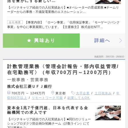
活を豊かにする新しい…
【パソナキャリア経由での入社実績あり】■オペレーターの育成業務 ■チームリ
ーダーからの事務・不備架電業務のエスカレーション…
【事業内容】 「ローン事業」「信用保証事業」「モーゲージバンク
会社概要
事業」を中心に事業展開しています。 【主要株主】 株式会社NTT…
興味あり
詳細へ
掲載期間
26/07/28～26/08/10
計数管理業務〈管理会計報告・部内収益管理/
在宅勤務可〉（年収700万円～1200万円）
一般事務・営業事務
株式会社三菱ＵＦＪ銀行
700万円 ～ 1249万円
東京都
大手企業
土日祝休み
年
収600万以上
リモートワーク可能
副業してもOK
資本金1兆7千億円超、日本を代表する金
融機関での求人です
【パソナキャリア経由での入社実績あり】■同行のソリュー
ションプロダクツ部企画Gr戦略チーム（計数ライン）にて
下記業務をご…