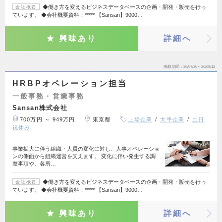
◆働き方を変えるビジネスデータベースの企画・開発・販売を行っ
会社概要
ています。 ◆会社概要資料：***** 【Sansan】9000…
興味あり
詳細へ
掲載期間
26/07/30～26/08/12
HRBPオペレーション担当
一般事務・営業事務
Sansan株式会社
700万円 ～ 949万円
東京都
上場企業
大手企業
土日
祝休み
事業拡大に伴う組織・人員の変化に対し、人事オペレーショ
ンの側面から組織運営を支えます。 変化に伴い発生する調
整事項や、各所…
◆働き方を変えるビジネスデータベースの企画・開発・販売を行っ
会社概要
ています。 ◆会社概要資料：***** 【Sansan】9000…
興味あり
詳細へ