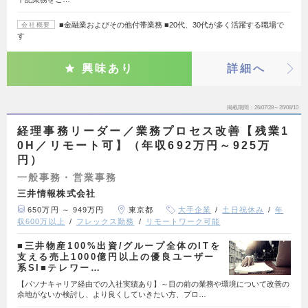
■金融業およびその他付帯業務 ■20代、30代が多く活躍する職場で
会社概要
す
興味あり
詳細へ
掲載期間
26/07/28～26/08/10
経理事務リーダー／業務プロセス改善【残業1
0H／リモート可】（年収692万円～925万
円）
一般事務・営業事務
三井情報株式会社
650万円 ～ 949万円
東京都
大手企業
土日祝休み
年
収600万以上
フレックス勤務
リモートワーク可能
■三井物産100%出資/グループ全体のITを
支える売上1000億円以上の優良ユーザー
系SI■テレワー…
【パソナキャリア経由での入社実績あり】～目の前の業務や環境について改善の
余地がないか検討し、より良くしていきたい方、プロ…