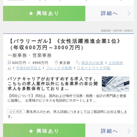
興味あり
詳細へ
掲載期間
26/07/29～26/08/11
【パラリーガル】《女性活躍推進企業1位》
（年収600万円～3000万円）
一般事務・営業事務
600万円 ～ 4999万円
東京都
英語力が必要
土日祝休
み
年収600万以上
フレックス勤務
リモートワーク可能
パソナキャリアがおすすめする求人です。
こちらの求人案件以外にも各業界の非公開
求人を多数保有しておりま…
【同社について】 同社は、国内および海外で法務・税務・会計の専門家と密接
に協働し、 お客様のビジネスを包括的にサポートします…
匿名求人のため、求人詳細につきましてはご面談時にお伝え致しま
会社概要
す。
興味あり
詳細へ