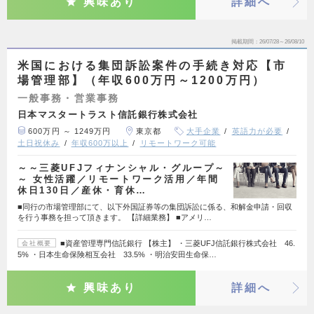
興味あり
詳細へ
掲載期間
26/07/28～26/08/10
米国における集団訴訟案件の手続き対応【市
場管理部】（年収600万円～1200万円）
一般事務・営業事務
日本マスタートラスト信託銀行株式会社
600万円 ～ 1249万円
東京都
大手企業
英語力が必要
土日祝休み
年収600万以上
リモートワーク可能
～～三菱UFJフィナンシャル・グループ～
～ 女性活躍／リモートワーク活用／年間
休日130日／産休・育休…
■同行の市場管理部にて、以下外国証券等の集団訴訟に係る、和解金申請・回収
を行う事務を担って頂きます。 【詳細業務】 ■アメリ…
■資産管理専門信託銀行 【株主】 ・三菱UFJ信託銀行株式会社 46.
会社概要
5% ・日本生命保険相互会社 33.5% ・明治安田生命保…
興味あり
詳細へ