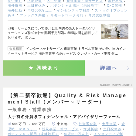
ル企業）
上場企業
大手企業
新規事業・新サービス
海外出張
海外折衝
土日祝休み
ポテンシャル採用（未経験可）
CxO候補
海外転勤
年収600万以上
インセンティブ制度
ストックオプション
あり
フレックス勤務
リモートワーク可能
育児支援制度
部署・サービスについて 以下は出向先の楽天トータルソリ
ューションズ株式会社の配属予定部署の組織説明を記載して
おります。 楽天…
インターネットサービス 市場事業 トラベル事業 その他、国内イン
会社概要
ターネットサービス 海外事業等 金融サービス クレジットカード事業 銀…
興味あり
詳細へ
掲載期間
26/07/29～26/08/11
【第二新卒歓迎】Quality & Risk Manage
ment Staff（メンバー～リーダー）
一般事務・営業事務
大手有名外資系フィナンシャル・アドバイザリーファーム
550万円 ～ 699万円
東京都
外資系企業
大手企業
管
理職・マネジャー
新規事業・新サービス
海外折衝
土日祝休み
ポテンシャル採用（未経験可）
年収600万以上
インセンティブ制