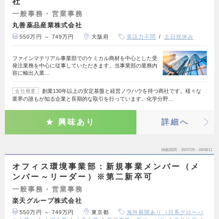
社
一般事務・営業事務
丸善薬品産業株式会社
550万円 ～ 749万円
大阪府
英語力不問
土日祝休み
ファインマテリアル事業部でのケミカル商材を中心とした受
発注業務を中心に従事していただきます。当事業部の業務内
容に輸出入業…
創業130年以上の安定基盤と経営ノウハウを持つ商社です。様々な
会社概要
業界の誰もが知る企業と長期的な取引を行っています。化学分野…
興味あり
詳細へ
掲載期間
26/07/29～26/08/11
オフィス環境事業部：新規事業メンバー（メ
ンバー～リーダー）※第二新卒可
一般事務・営業事務
楽天グループ株式会社
550万円 ～ 749万円
東京都
海外展開あり（日系グローバ