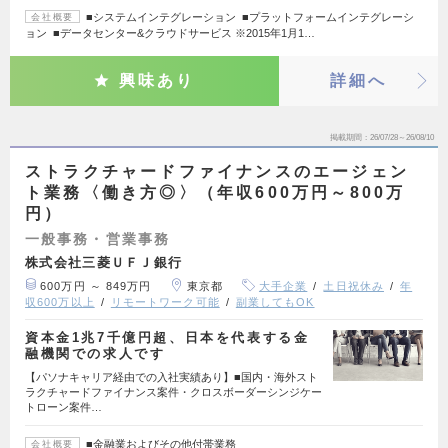
■システムインテグレーション ■プラットフォームインテグレーシ
会社概要
ョン ■データセンター&クラウドサービス ※2015年1月1…
興味あり
詳細へ
掲載期間
26/07/28～26/08/10
ストラクチャードファイナンスのエージェン
ト業務〈働き方◎〉（年収600万円～800万
円）
一般事務・営業事務
株式会社三菱ＵＦＪ銀行
600万円 ～ 849万円
東京都
大手企業
土日祝休み
年
収600万以上
リモートワーク可能
副業してもOK
資本金1兆7千億円超、日本を代表する金
融機関での求人です
【パソナキャリア経由での入社実績あり】■国内・海外スト
ラクチャードファイナンス案件・クロスボーダーシンジケー
トローン案件…
■金融業およびその他付帯業務
会社概要