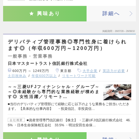
興味あり
詳細へ
掲載期間
26/07/28～26/08/10
デリバティブ管理事務◎専門性身に着けられ
ます◎（年収600万円～1200万円）
一般事務・営業事務
日本マスタートラスト信託銀行株式会社
600万円 ～ 1249万円
東京都
大手企業
英語力が必要
土日祝休み
年収600万以上
リモートワーク可能
～～三菱UFJフィナンシャル・グループ～
～◎未経験から専門的な業務経験が積めま
す◎ 女性活躍／リモート…
■当行のデリバティブ管理部にて経験に応じ以下のような業務をご担当いただき
ます。 【具体的な仕事内容】 ・投資信託、非投資信…
■資産管理専門信託銀行 【株主】 ・三菱UFJ信託銀行株式会社 46.
会社概要
5% ・日本生命保険相互会社 33.5% ・明治安田生命保…