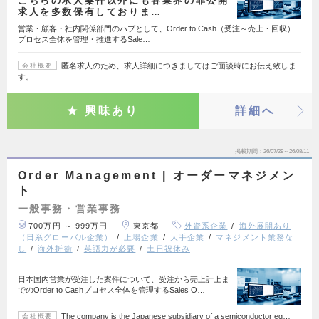
こちらの求人案件以外にも各業界の非公開
求人を多数保有しておりま…
営業・顧客・社内関係部門のハブとして、Order to Cash（受注～売上・回収）
プロセス全体を管理・推進するSale…
匿名求人のため、求人詳細につきましてはご面談時にお伝え致しま
会社概要
す。
興味あり
詳細へ
掲載期間
26/07/29～26/08/11
Order Management | オーダーマネジメン
ト
一般事務・営業事務
700万円 ～ 999万円
東京都
外資系企業
海外展開あり
（日系グローバル企業）
上場企業
大手企業
マネジメント業務な
し
海外折衝
英語力が必要
土日祝休み
日本国内営業が受注した案件について、受注から売上計上ま
でのOrder to Cashプロセス全体を管理するSales O…
The company is the Japanese subsidiary of a semiconductor eq…
会社概要