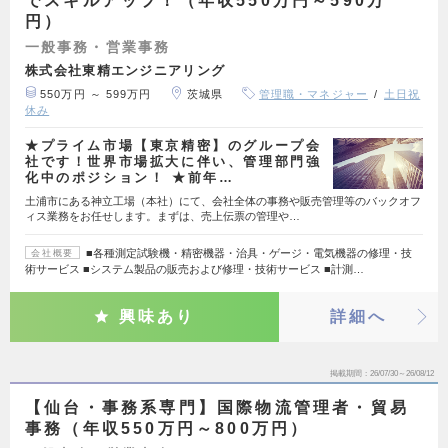
でスキルアップ！（年収550万円～590万
円）
一般事務・営業事務
株式会社東精エンジニアリング
550万円 ～ 599万円
茨城県
管理職・マネジャー
土日祝
休み
★プライム市場【東京精密】のグループ会
社です！世界市場拡大に伴い、管理部門強
化中のポジション！ ★前年…
土浦市にある神立工場（本社）にて、会社全体の事務や販売管理等のバックオフ
ィス業務をお任せします。まずは、売上伝票の管理や…
■各種測定試験機・精密機器・治具・ゲージ・電気機器の修理・技
会社概要
術サービス ■システム製品の販売および修理・技術サービス ■計測…
興味あり
詳細へ
掲載期間
26/07/30～26/08/12
【仙台・事務系専門】国際物流管理者・貿易
事務（年収550万円～800万円）