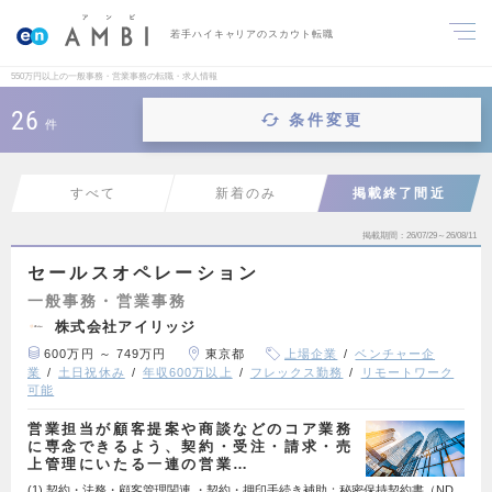
若手ハイキャリアのスカウト転職
550万円以上の一般事務・営業事務の転職・求人情報
26
条件変更
件
すべて
新着のみ
掲載終了間近
掲載期間
26/07/29～26/08/11
セールスオペレーション
一般事務・営業事務
株式会社アイリッジ
600万円 ～ 749万円
東京都
上場企業
ベンチャー企
業
土日祝休み
年収600万以上
フレックス勤務
リモートワーク
可能
営業担当が顧客提案や商談などのコア業務
に専念できるよう、契約・受注・請求・売
上管理にいたる一連の営業…
(1) 契約・法務・顧客管理関連 ・契約・押印手続き補助：秘密保持契約書（ND