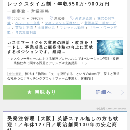
レックスタイム制・年収550万~900万円
一般事務・営業事務
550万円 ～ 899万円
東京都
外資系企業
株式公開準
備
ベンチャー企業
マネジメント業務なし
新規事業・新サービ
ス
英語力不問
土日祝休み
フレックス勤務
リモートワーク可
能
育児支援制度
カスタマーサクセス業務の設計・改善をリ
ードし、事業成長と顧客体験の向上に貢献
するポジションです。組織…
・カスタマーサクセスにおける業務プロセスおよびオペレーション設計・改善
∟業務効率に関する課題ヒアリングや改善提案 ∟シ…
弊社は「物流の「次」を発明する」というVisionの下、荷主と運送
会社概要
会社をつなぐマッチングプラットフォーム事業と、荷主向け…
興味あり
詳細へ
掲載期間
26/07/29～26/08/12
受発注管理【大阪】英語スキル無しの方も歓
迎！／年休127日／明治創業130年の安定商