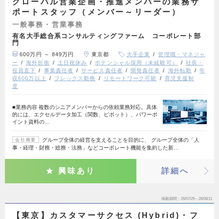
グローバル営業企画・推進メンバーの業務サ
ポートスタッフ（メンバー～リーダー）
一般事務・営業事務
有名大手総合系コンサルティングファーム コーポレート部
門
600万円 ～ 849万円
東京都
大手企業
管理職・マネジャ
ー
海外折衝
土日祝休み
ポテンシャル採用（未経験可）
社長・
役員直下
事業責任者
サービス責任者
開発責任者
海外転勤
年
収600万以上
フレックス勤務
リモートワーク可能
育児支援制
度
■業務内容 複数のシニアメンバーからの依頼業務対応。具体
的には、エクセルデータ加工（関数、ピボット）、パワーポ
イント資料の…
グループ全体の経営を支えることを目的に、 グループ全体の「人
会社概要
事・経理・財務・総務・法務」などコーポレート機能を集約した新…
興味あり
詳細へ
掲載期間
26/07/29～26/08/11
【東京】カスタマーサクセス (Hybrid)・フ