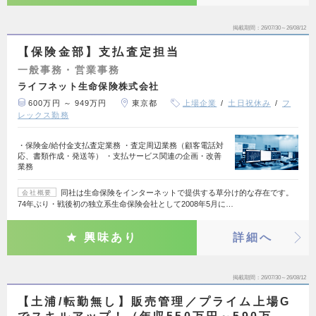
掲載期間
26/07/30～26/08/12
【保険金部】支払査定担当
一般事務・営業事務
ライフネット生命保険株式会社
600万円 ～ 949万円
東京都
上場企業
土日祝休み
フ
レックス勤務
・保険金/給付金支払査定業務 ・査定周辺業務（顧客電話対
応、書類作成・発送等） ・支払サービス関連の企画・改善
業務
同社は生命保険をインターネットで提供する草分け的な存在です。
会社概要
74年ぶり・戦後初の独立系生命保険会社として2008年5月に…
興味あり
詳細へ
掲載期間
26/07/30～26/08/12
【土浦/転勤無し】販売管理／プライム上場G