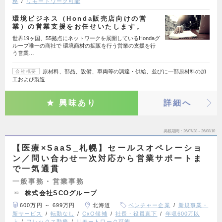
務
リモートワーク可能
環境ビジネス（Honda販売店向けの営
業）の営業支援をお任せいたします。
世界19ヶ国、55拠点にネットワークを展開しているHondaグ
ループ唯一の商社で 環境商材の拡販を行う営業の支援を行
う営業…
原材料、部品、設備、車両等の調達・供給、並びに一部原材料の加
会社概要
工および製造
興味あり
詳細へ
掲載期間
26/07/28～26/08/10
【医療×SaaS_札幌】セールスオペレーショ
ン／問い合わせ一次対応から営業サポートま
で一気通貫
一般事務・営業事務
株式会社SCOグループ
600万円 ～ 699万円
北海道
ベンチャー企業
新規事業・
新サービス
転勤なし
CxO候補
社長・役員直下
年収600万以
上
フレックス勤務
リモートワーク可能