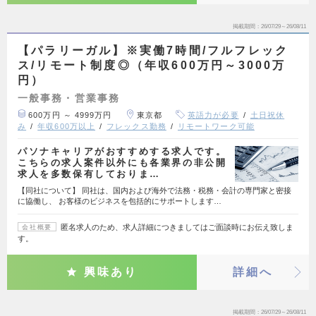
掲載期間
26/07/29～26/08/11
【パラリーガル】※実働7時間/フルフレック
ス/リモート制度◎（年収600万円～3000万
円）
一般事務・営業事務
600万円 ～ 4999万円
東京都
英語力が必要
土日祝休
み
年収600万以上
フレックス勤務
リモートワーク可能
パソナキャリアがおすすめする求人です。
こちらの求人案件以外にも各業界の非公開
求人を多数保有しておりま…
【同社について】 同社は、国内および海外で法務・税務・会計の専門家と密接
に協働し、 お客様のビジネスを包括的にサポートします…
匿名求人のため、求人詳細につきましてはご面談時にお伝え致しま
会社概要
す。
興味あり
詳細へ
掲載期間
26/07/29～26/08/11