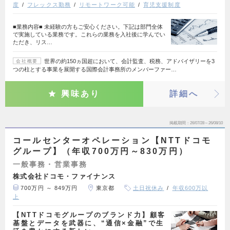
度
フレックス勤務
リモートワーク可能
育児支援制度
■業務内容■ 未経験の方もご安心ください。下記は部門全体
で実施している業務です。これらの業務を入社後に学んでい
ただき、リス…
世界の約150ヵ国超において、会計監査、税務、アドバイザリーを3
会社概要
つの柱とする事業を展開する国際会計事務所のメンバーファー…
興味あり
詳細へ
掲載期間
26/07/28～26/08/10
コールセンターオペレーション【NTTドコモ
グループ】（年収700万円～830万円）
一般事務・営業事務
株式会社ドコモ・ファイナンス
700万円 ～ 849万円
東京都
土日祝休み
年収600万以
上
【NTTドコモグループのブランド力】顧客
基盤とデータを武器に、“通信×金融”で生