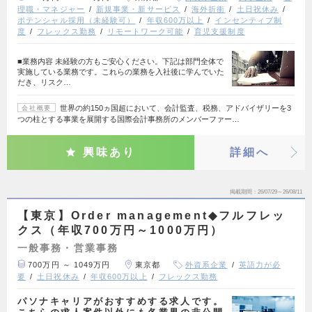
理職・マネジャー
新規事業・新サービス
海外折衝
土日祝休み
ポテンシャル採用（未経験可）
年収600万以上
インセンティブ制
度
フレックス勤務
リモートワーク可能
育児支援制度
■業務内容 未経験の方もご安心ください。下記は部門全体で
実施している業務です。これらの業務を入社後に学んでいた
だき、リスク…
世界の約150ヵ国超において、会計監査、税務、アドバイザリーを3
会社概要
つの柱とする事業を展開する国際会計事務所のメンバーファー…
興味あり
詳細へ
掲載期間
26/07/29～26/08/11
【東京】Order management◆フルフレッ
クス（年収700万円～1000万円）
一般事務・営業事務
700万円 ～ 1049万円
東京都
外資系企業
英語力が必
要
土日祝休み
年収600万以上
フレックス勤務
パソナキャリアがおすすめする求人です。