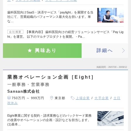
歯科医院向けSaaS・決済サービス「paylight」を展開する当
社にて、営業組織のパフォーマンス最大化を担います。単
な…
【事業内容】 歯科医院向けの経営ソリューションサービス「Pay Lig
会社概要
ht」を運営。 以下のマルチプロダクトを展開。 - Pa…
興味あり
詳細へ
掲載期間
26/07/30～26/08/12
業務オペレーション企画［Eight］
一般事務・営業事務
Sansan株式会社
750万円 ～ 999万円
東京都
上場企業
大手企業
土日
祝休み
Eight事業に関する契約・請求業務などのバックヤード業務
の改善やオペレーションの企画・設計などを担当します。
(1)基本…