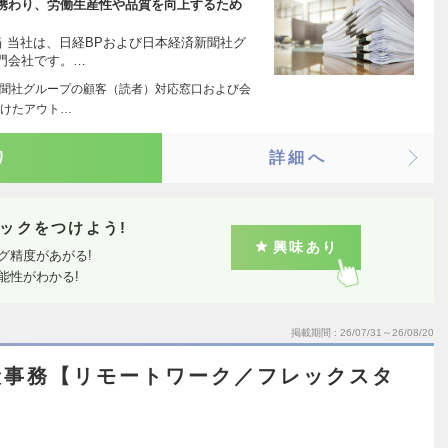
携わり、労働生産性や品質を向上するため
 当社は、日経BPおよび日本経済新聞社グ
門会社です。…
新聞社グループの顧客（読者）対応窓口および会
向けたアウト…
り
詳細へ
ックをつけよう!
興味あり
グ精度があがる!
能性がわかる!
掲載期間
26/07/31～26/08/20
般事務【リモートワーク／フレックスタ