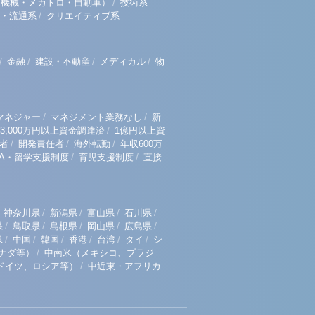
/
（機械・メカトロ・自動車）
技術系
/
・流通系
クリエイティブ系
/
/
/
/
金融
建設・不動産
メディカル
物
/
/
マネジャー
マネジメント業務なし
新
/
3,000万円以上資金調達済
1億円以上資
/
/
/
者
開発責任者
海外転勤
年収600万
/
/
BA・留学支援制度
育児支援制度
直接
/
/
/
/
神奈川県
新潟県
富山県
石川県
/
/
/
/
/
県
鳥取県
島根県
岡山県
広島県
/
/
/
/
/
/
県
中国
韓国
香港
台湾
タイ
シ
/
ナダ等）
中南米（メキシコ、ブラジ
/
ドイツ、ロシア等）
中近東・アフリカ