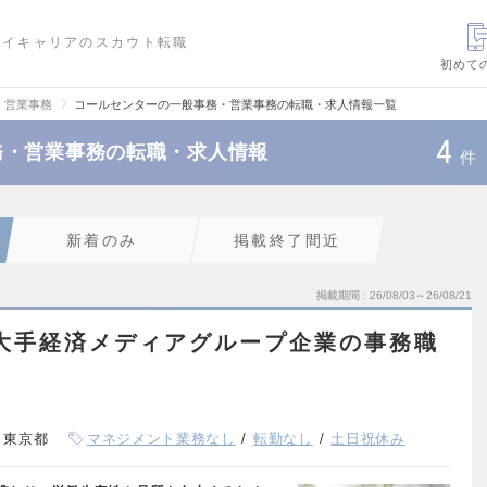
ハイキャリアのスカウト転職
初めて
・営業事務
コールセンターの一般事務・営業事務の転職・求人情報一覧
4
務・営業事務の転職・求人情報
件
新着のみ
掲載終了間近
掲載期間
26/08/03～26/08/21
大手経済メディアグループ企業の事務職
、東京都
マネジメント業務なし
転勤なし
土日祝休み