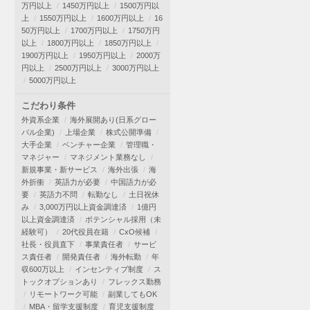
万円以上
1450万円以上
1500万円以
上
1550万円以上
1600万円以上
16
50万円以上
1700万円以上
1750万円
以上
1800万円以上
1850万円以上
1900万円以上
1950万円以上
2000万
円以上
2500万円以上
3000万円以上
5000万円以上
こだわり条件
外資系企業
海外展開あり(日系グロー
バル企業)
上場企業
株式公開準備
大手企業
ベンチャー企業
管理職・
マネジャー
マネジメント業務なし
新規事業・新サービス
海外出張
海
外折衝
英語力が必要
中国語力が必
要
英語力不問
転勤なし
土日祝休
み
3,000万円以上資金調達済
1億円
以上資金調達済
ポテンシャル採用（未
経験可）
20代役員在籍
CxO候補
社長・役員直下
事業責任者
サービ
ス責任者
開発責任者
海外転勤
年
収600万以上
インセンティブ制度
ス
トックオプションあり
フレックス勤務
リモートワーク可能
副業してもOK
MBA・留学支援制度
育児支援制度