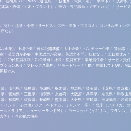
/
/
/
職
技術系（IT・Web・通信系）
技術系（電気・電子・半導体）
技術系
/
/
（建築・設備・土木・プラント）
技術・専門職系（メディカル）
サービス
/
/
/
/
商社
流通・小売・サービス
広告・出版・マスコミ
コンサルティング
庁など)
/
/
/
/
/
ル企業)
上場企業
株式公開準備
大手企業
ベンチャー企業
管理職・
/
/
/
/
/
/
衝
英語力が必要
中国語力が必要
英語力不問
転勤なし
土日祝休み
/
/
/
/
/
）
20代役員在籍
CxO候補
社長・役員直下
事業責任者
サービス責任
/
/
/
/
プションあり
フレックス勤務
リモートワーク可能
副業してもOK
M
掲載求人
/
/
/
/
/
/
/
/
/
田県
山形県
福島県
茨城県
栃木県
群馬県
埼玉県
千葉県
東京都
/
/
/
/
/
/
/
/
岡県
愛知県
三重県
滋賀県
京都府
大阪府
兵庫県
奈良県
和歌山
/
/
/
/
/
/
/
/
知県
福岡県
佐賀県
長崎県
熊本県
大分県
宮崎県
鹿児島県
沖縄
/
/
/
インド
その他アジア（ベトナム、ミャンマー等）
北米（アメリカ、カ
/
ーストラリア、ニュージーランド等）
ヨーロッパ（イギリス、フランス、
/
リカ等）
その他の海外