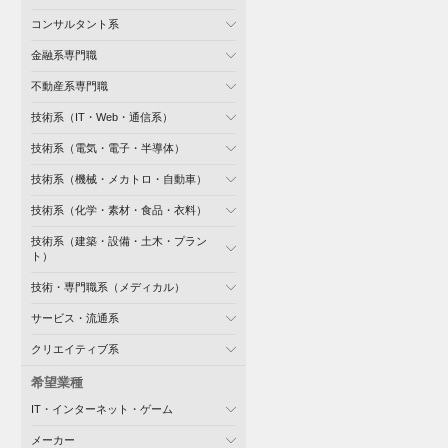
コンサルタント系
金融系専門職
不動産系専門職
技術系（IT・Web・通信系）
技術系（電気・電子・半導体）
技術系（機械・メカトロ・自動車）
技術系（化学・素材・食品・衣料）
技術系（建築・設備・土木・プラン
ト）
技術・専門職系（メディカル）
サービス・流通系
クリエイティブ系
希望業種
IT・インターネット・ゲーム
メーカー