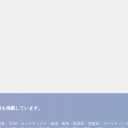
報を掲載しています。
/
/
/
門系
SCM・ロジスティクス・物流・購買・貿易系
営業系
マーケティン