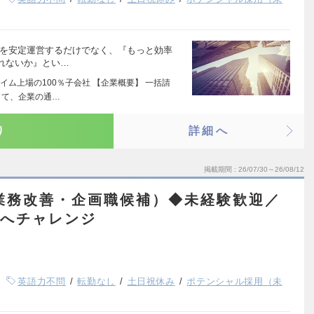
ンを安定運営するだけでなく、『もっと効率
れないか』とい…
ム上場の100％子会社 【企業概要】 一括請
して、企業の通…
り
詳細へ
掲載期間
26/07/30～26/08/12
業務改善・企画職候補）◆未経験歓迎／
職へチャレンジ
英語力不問
転勤なし
土日祝休み
ポテンシャル採用（未