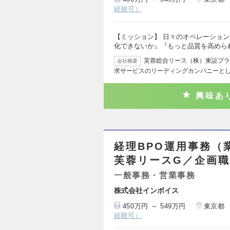
経験可）
【ミッション】 日々のオペレーショ
化できないか』『もっと品質を高めら
芙蓉総合リース（株）東証プライ
会社概要
求サービスのリーディングカンパニーと
興味あ
経理BPO運用事務（
芙蓉リースG／企画
一般事務・営業事務
株式会社インボイス
450万円 ～ 549万円
東京都
経験可）