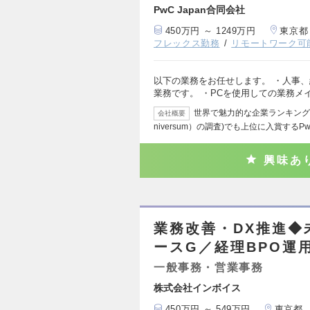
PwC Japan合同会社
450万円 ～ 1249万円
東京都
フレックス勤務
リモートワーク可
以下の業務をお任せします。 ・人事
業務です。 ・PCを使用しての業務メ
世界で魅力的な企業ランキング
会社概要
niversum）の調査)でも上位に入賞するP
興味あ
業務改善・DX推進◆
ースG／経理BPO運
一般事務・営業事務
株式会社インボイス
450万円 ～ 549万円
東京都