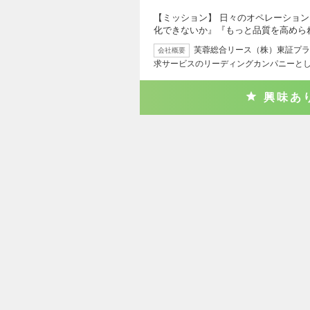
【ミッション】 日々のオペレーショ
化できないか』『もっと品質を高めら
芙蓉総合リース（株）東証プライ
会社概要
求サービスのリーディングカンパニーと
興味あ