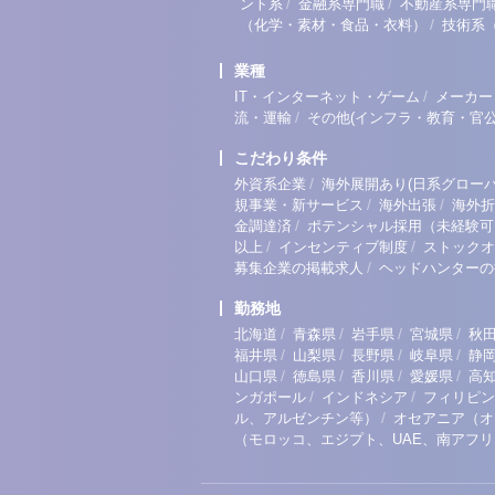
/
/
ント系
金融系専門職
不動産系専門
/
（化学・素材・食品・衣料）
技術系
業種
/
IT・インターネット・ゲーム
メーカー
/
流・運輸
その他(インフラ・教育・官公
こだわり条件
/
外資系企業
海外展開あり(日系グローバ
/
/
規事業・新サービス
海外出張
海外折
/
金調達済
ポテンシャル採用（未経験可
/
/
以上
インセンティブ制度
ストックオ
/
募集企業の掲載求人
ヘッドハンターの
勤務地
/
/
/
/
北海道
青森県
岩手県
宮城県
秋
/
/
/
/
福井県
山梨県
長野県
岐阜県
静
/
/
/
/
山口県
徳島県
香川県
愛媛県
高
/
/
ンガポール
インドネシア
フィリピン
/
ル、アルゼンチン等）
オセアニア（オ
（モロッコ、エジプト、UAE、南アフ