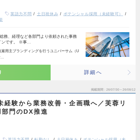
英語力不問
土日祝休み
ポテンシャル採用（未経験可）
能
、総務、経理など各部門より依頼された事務
インです。 ※事…
(雇用主ブランディングを行うユニバーサム（U
w…
り
詳細へ
掲載期間
26/07/30～26/08/12
未経験から業務改善・企画職へ／芙蓉リ
用部門のDX推進
英語力不問
転勤なし
土日祝休み
ポテンシャル採用（未