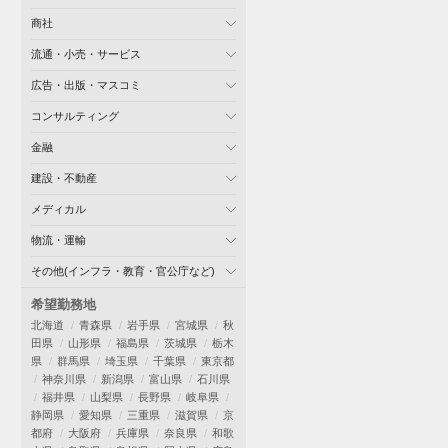
商社
流通・小売・サービス
広告・出版・マスコミ
コンサルティング
金融
建設・不動産
メディカル
物流・運輸
その他(インフラ・教育・官公庁など)
希望勤務地
北海道
青森県
岩手県
宮城県
秋
田県
山形県
福島県
茨城県
栃木
県
群馬県
埼玉県
千葉県
東京都
神奈川県
新潟県
富山県
石川県
福井県
山梨県
長野県
岐阜県
静岡県
愛知県
三重県
滋賀県
京
都府
大阪府
兵庫県
奈良県
和歌