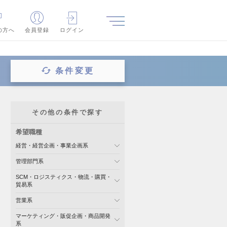
の方へ
会員登録
ログイン
条件変更
その他の条件で探す
希望職種
経営・経営企画・事業企画系
管理部門系
SCM・ロジスティクス・物流・購買・
貿易系
営業系
マーケティング・販促企画・商品開発
系