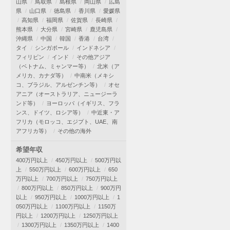
山県
鳥取県
島根県
岡山県
広島
県
山口県
徳島県
香川県
愛媛県
高知県
福岡県
佐賀県
長崎県
熊本県
大分県
宮崎県
鹿児島県
沖縄県
中国
韓国
香港
台湾
タイ
シンガポール
インドネシア
フィリピン
インド
その他アジア
（ベトナム、ミャンマー等）
北米（ア
メリカ、カナダ等）
中南米（メキシ
コ、ブラジル、アルゼンチン等）
オセ
アニア（オーストラリア、ニュージーラ
ンド等）
ヨーロッパ（イギリス、フラ
ンス、ドイツ、ロシア等）
中近東・ア
フリカ（モロッコ、エジプト、UAE、南
アフリカ等）
その他の海外
希望年収
400万円以上
450万円以上
500万円以
上
550万円以上
600万円以上
650
万円以上
700万円以上
750万円以上
800万円以上
850万円以上
900万円
以上
950万円以上
1000万円以上
1
050万円以上
1100万円以上
1150万
円以上
1200万円以上
1250万円以上
1300万円以上
1350万円以上
1400