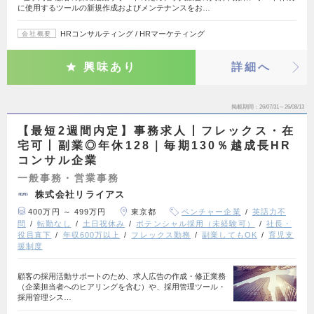
に使用するツールの新規作成およびメンテナンスをお…
HRコンサルティング / HRマーケティング
会社概要
興味あり
詳細へ
掲載期間
26/07/31～26/08/13
【最短2週間内定】事務求人丨フレックス・在
宅可丨副業◎年休128｜毎期130％越成長HR
コンサル企業
一般事務・営業事務
株式会社リライアス
400万円 ～ 499万円
東京都
ベンチャー企業
英語力不
問
転勤なし
土日祝休み
ポテンシャル採用（未経験可）
社長・
役員直下
年収600万以上
フレックス勤務
副業してもOK
育児支
援制度
顧客の採用活動サポートのため、求人広告の作成・修正業務
（企業担当者へのヒアリングを含む）や、採用管理ツール・
採用管理シス…