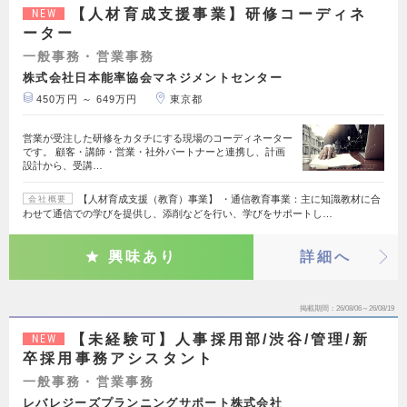
【人材育成支援事業】研修コーディネ
NEW
ーター
一般事務・営業事務
株式会社日本能率協会マネジメントセンター
450万円 ～ 649万円
東京都
営業が受注した研修をカタチにする現場のコーディネーター
です。 顧客・講師・営業・社外パートナーと連携し、計画
設計から、受講…
【人材育成支援（教育）事業】 ・通信教育事業：主に知識教材に合
会社概要
わせて通信での学びを提供し、添削などを行い、学びをサポートし…
興味あり
詳細へ
掲載期間
26/08/06～26/08/19
【未経験可】人事採用部/渋谷/管理/新
NEW
卒採用事務アシスタント
一般事務・営業事務
レバレジーズプランニングサポート株式会社