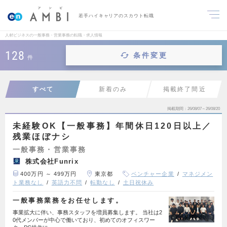
若手ハイキャリアのスカウト転職
人材ビジネスの一般事務・営業事務の転職・求人情報
128
条件変更
件
すべて
新着のみ
掲載終了間近
掲載期間
26/08/07～26/08/20
未経験OK【一般事務】年間休日120日以上／
残業ほぼナシ
一般事務・営業事務
株式会社Funrix
400万円 ～ 499万円
東京都
ベンチャー企業
マネジメン
ト業務なし
英語力不問
転勤なし
土日祝休み
一般事務業務をお任せします。
事業拡大に伴い、事務スタッフを増員募集します。 当社は2
0代メンバーが中心で働いており、初めてのオフィスワー