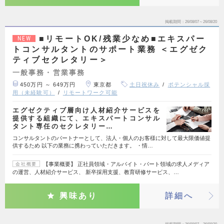
掲載期間
26/08/07～26/08/20
■リモートOK/残業少なめ■エキスパー
NEW
トコンサルタントのサポート業務 ＜エグゼク
ティブセクレタリー＞
一般事務・営業事務
450万円 ～ 649万円
東京都
土日祝休み
ポテンシャル採
用（未経験可）
リモートワーク可能
エグゼクティブ層向け人材紹介サービスを
提供する組織にて、エキスパートコンサル
タント専任のセクレタリー…
コンサルタントのパートナーとして、法人・個人のお客様に対して最大限価値提
供するため 以下の業務に携わっていただきます。 ・情…
【事業概要】 正社員領域・アルバイト・パート領域の求人メディア
会社概要
の運営、人材紹介サービス、 新卒採用支援、教育研修サービス、…
興味あり
詳細へ