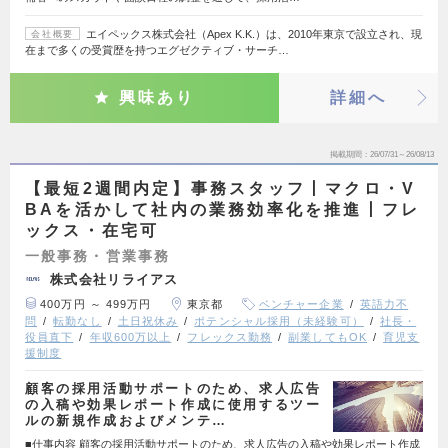
エイペックス株式会社（Apex K.K.）は、2010年東京で設立され、現
会社概要
在まで多くの受賞歴を持つエグゼクティブ・サーチ…
興味あり
詳細へ
掲載期間
26/07/31～26/08/13
【最短2週間内定】事務スタッフ丨マクロ・V
BAを活かして社内の業務効率化を推進丨フレ
ックス・在宅可
一般事務・営業事務
株式会社リライアス
400万円 ～ 499万円
東京都
ベンチャー企業
英語力不
問
転勤なし
土日祝休み
ポテンシャル採用（未経験可）
社長・
役員直下
年収600万以上
フレックス勤務
副業してもOK
育児支
援制度
顧客の採用活動サポートのため、求人広告
の入稿や効果レポート作成に使用するツー
ルの新規作成およびメンテ…
■仕事内容 顧客の採用活動サポートのため、求人広告の入稿や効果レポート作成