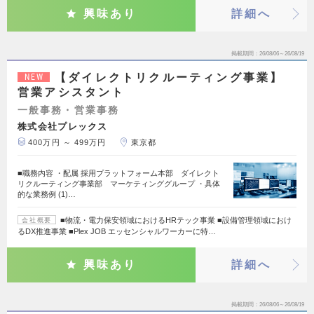
興味あり
詳細へ
掲載期間
26/08/06～26/08/19
【ダイレクトリクルーティング事業】
NEW
営業アシスタント
一般事務・営業事務
株式会社プレックス
400万円 ～ 499万円
東京都
■職務内容 ・配属 採用プラットフォーム本部 ダイレクト
リクルーティング事業部 マーケティンググループ ・具体
的な業務例 (1)…
■物流・電力保安領域におけるHRテック事業 ■設備管理領域におけ
会社概要
るDX推進事業 ■Plex JOB エッセンシャルワーカーに特…
興味あり
詳細へ
掲載期間
26/08/06～26/08/19