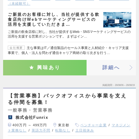
（未経験可）
ご新規のお客様に対し、当社が提供する飲
食店向けWebマーケティングサービスの
活用を支援していただきま…
ご新規の飲食店様に対し、当社が提供するWeb・SNSマーケティングサービスの
活用を支援する営業ポジションです。 まずはイン…
主な事業はIT／通信製品のセールス事業と人材紹介・キャリア支援
会社概要
事業で、個人・法人を問わず通信キャリア商材の取り次ぎを行う…
興味あり
詳細へ
掲載期間
26/08/06～26/08/19
【営業事務】バックオフィスから事業を支え
る仲間を募集！
一般事務・営業事務
株式会社Funrix
400万円 ～ 499万円
東京都
ベンチャー企業
マネジメン
ト業務なし
英語力不問
転勤なし
土日祝休み