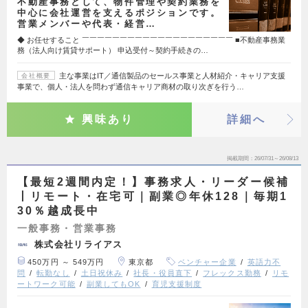
不動産事務として、物件管理や契約業務を
中心に会社運営を支えるポジションです。
営業メンバーや代表・経営…
◆ お任せすること ￣￣￣￣￣￣￣￣￣￣￣￣￣￣￣￣￣￣￣￣ ■不動産事務業
務（法人向け賃貸サポート） 申込受付～契約手続きの…
主な事業はIT／通信製品のセールス事業と人材紹介・キャリア支援
会社概要
事業で、個人・法人を問わず通信キャリア商材の取り次ぎを行う…
興味あり
詳細へ
掲載期間
26/07/31～26/08/13
【最短2週間内定！】事務求人・リーダー候補
丨リモート・在宅可｜副業◎年休128｜毎期1
30％越成長中
一般事務・営業事務
株式会社リライアス
450万円 ～ 549万円
東京都
ベンチャー企業
英語力不
問
転勤なし
土日祝休み
社長・役員直下
フレックス勤務
リモ
ートワーク可能
副業してもOK
育児支援制度