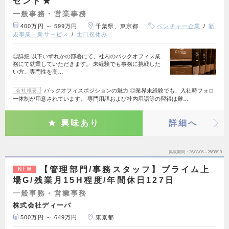
ゼント★
一般事務・営業事務
400万円 ～ 599万円
千葉県、東京都
ベンチャー企業
新
規事業・新サービス
土日祝休み
◎詳細 以下いずれかの部署にて、社内のバックオフィス業
務にて就業していただきます。 未経験でも事務に挑戦した
い方、専門性を高…
バックオフィスポジションの魅力 ◎業界未経験でも、入社時フォロ
会社概要
ー体制が用意されています。 専門用語および社内用語等の習得は難…
興味あり
詳細へ
掲載期間
26/08/06～26/08/19
【管理部門/事務スタッフ】プライム上
NEW
場G/残業月15H程度/年間休日127日
一般事務・営業事務
株式会社ディーバ
500万円 ～ 649万円
東京都