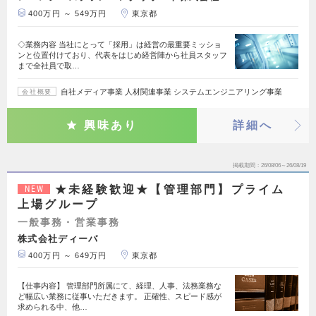
400万円 ～ 549万円
東京都
◇業務内容 当社にとって「採用」は経営の最重要ミッショ
ンと位置付けており、代表をはじめ経営陣から社員スタッフ
まで全社員で取…
自社メディア事業 人材関連事業 システムエンジニアリング事業
会社概要
興味あり
詳細へ
掲載期間
26/08/06～26/08/19
★未経験歓迎★【管理部門】プライム
NEW
上場グループ
一般事務・営業事務
株式会社ディーバ
400万円 ～ 649万円
東京都
【仕事内容】 管理部門所属にて、経理、人事、法務業務な
ど幅広い業務に従事いただきます。 正確性、スピード感が
求められる中、他…