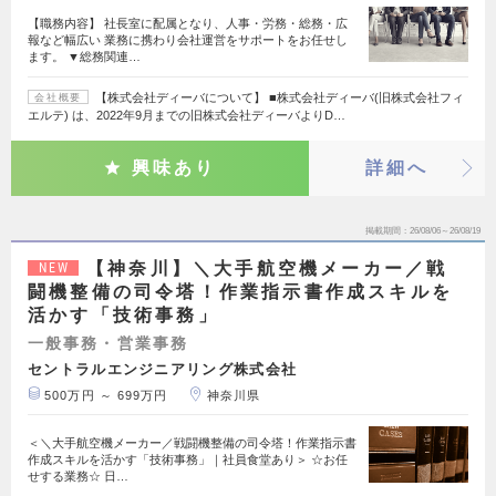
【職務内容】 社長室に配属となり、人事・労務・総務・広
報など幅広い 業務に携わり会社運営をサポートをお任せし
ます。 ▼総務関連…
【株式会社ディーバについて】 ■株式会社ディーバ(旧株式会社フィ
会社概要
エルテ) は、2022年9月までの旧株式会社ディーバよりD…
興味あり
詳細へ
掲載期間
26/08/06～26/08/19
【神奈川】＼大手航空機メーカー／戦
NEW
闘機整備の司令塔！作業指示書作成スキルを
活かす「技術事務」
一般事務・営業事務
セントラルエンジニアリング株式会社
500万円 ～ 699万円
神奈川県
＜＼大手航空機メーカー／戦闘機整備の司令塔！作業指示書
作成スキルを活かす「技術事務」｜社員食堂あり＞ ☆お任
せする業務☆ 日…