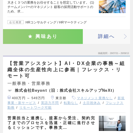
大きく３つの業務をお任せすることを想定しています。 (1)
チームメンバーのマネジメント 顧客の採用活動サポートの
ため、求…
HRコンサルティング / HRマーケティング
会社概要
興味あり
詳細へ
掲載期間
26/07/31～26/08/13
【営業アシスタント】AI・DX企業の事務～組
織全体の生産性向上に参画｜フレックス・リ
モート可
一般事務・営業事務
株式会社Beyont（旧：株式会社スキルアップNeXt）
400万円 ～ 549万円
東京都
マネジメント業務なし
新規
事業・新サービス
英語力不問
転勤なし
土日祝休み
フレックス
勤務
リモートワーク可能
営業担当と連携し、提案から受注、契約完
了までのプロセスを迅速・正確に進行させ
るミッションです。事務支…