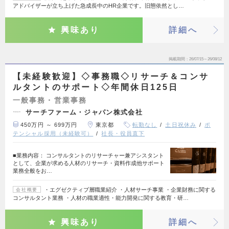
アドバイザーが立ち上げた急成長中のHR企業です。旧態依然とし…
興味あり
詳細へ
掲載期間
26/07/15～26/08/12
【未経験歓迎】◇事務職◇リサーチ＆コンサ
ルタントのサポート◇年間休日125日
一般事務・営業事務
サーチファーム・ジャパン株式会社
450万円 ～ 699万円
東京都
転勤なし
土日祝休み
ポ
テンシャル採用（未経験可）
社長・役員直下
■業務内容： コンサルタントのリサーチャー兼アシスタント
として、企業が求める人材のリサーチ・資料作成他サポート
業務全般をお…
・エグゼクティブ層職業紹介 ・人材サーチ事業 ・企業財務に関する
会社概要
コンサルタント業務 ・人材の職業適性・能力開発に関する教育・研…
興味あり
詳細へ