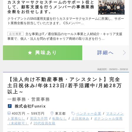
カスタマーサクセスチームのサポート役と
して、顧客支援を行うメンバーの事務業務
全般をお任せします。
クライアントのSNS運用支援を行うカスタマーサクセスチームに所属し、サポー
ト業務全般を担当していただきます。 CSメンバー…
主な事業はIT／通信製品のセールス事業と人材紹介・キャリア支援
会社概要
事業で、個人・法人を問わず通信キャリア商材の取り次ぎを行う…
興味あり
詳細へ
掲載期間
26/08/03～26/08/16
【法人向け不動産事務・アシスタント】完全
土日祝休み/年休123日/若手活躍中/月給28万
以上～
一般事務・営業事務
株式会社Funrix
400万円 ～ 599万円
東京都
ベンチャー企業
マネジメン
ト業務なし
英語力不問
転勤なし
土日祝休み
ポテンシャル採用
（未経験可）
20代役員在籍