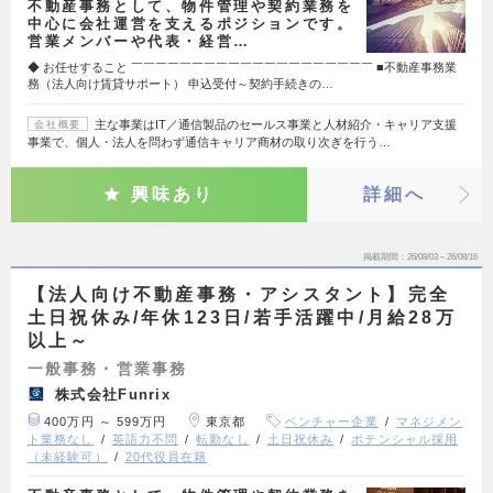
不動産事務として、物件管理や契約業務を
中心に会社運営を支えるポジションです。
営業メンバーや代表・経営…
◆ お任せすること ￣￣￣￣￣￣￣￣￣￣￣￣￣￣￣￣￣￣￣￣ ■不動産事務業
務（法人向け賃貸サポート） 申込受付～契約手続きの…
主な事業はIT／通信製品のセールス事業と人材紹介・キャリア支援
会社概要
事業で、個人・法人を問わず通信キャリア商材の取り次ぎを行う…
興味あり
詳細へ
掲載期間
26/08/03～26/08/16
【法人向け不動産事務・アシスタント】完全
土日祝休み/年休123日/若手活躍中/月給28万
以上～
一般事務・営業事務
株式会社Funrix
400万円 ～ 599万円
東京都
ベンチャー企業
マネジメン
ト業務なし
英語力不問
転勤なし
土日祝休み
ポテンシャル採用
（未経験可）
20代役員在籍