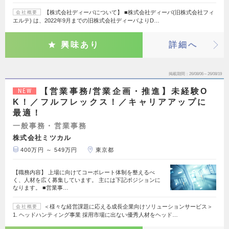
【株式会社ディーバについて】 ■株式会社ディーバ(旧株式会社フィ
会社概要
エルテ) は、2022年9月までの旧株式会社ディーバよりD…
興味あり
詳細へ
掲載期間
26/08/06～26/08/19
【営業事務/営業企画・推進】未経験O
NEW
K！／フルフレックス！／キャリアアップに
最適！
一般事務・営業事務
株式会社ミツカル
400万円 ～ 549万円
東京都
【職務内容】 上場に向けてコーポレート体制を整えるべ
く、人材を広く募集しています。 主には下記ポジションに
なります。 ■営業事…
＜様々な経営課題に応える成長企業向けソリューションサービス＞
会社概要
1. ヘッドハンティング事業 採用市場に出ない優秀人材をヘッド…