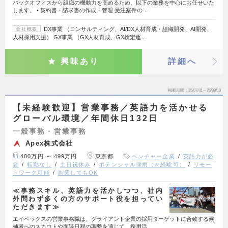
バックオフィスから組織の機動力を高めるため、以下の業務を中心にお任せいた
します。 • 契約書・請求書の作成・管理 受注案件の…
DX事業 （コンサルティング、AI/DX人材育成・組織開発、AI開発、
会社概要
人材採用支援） GX事業 （GX人材育成、GX検定運…
興味あり
詳細へ
掲載期間
26/07/31～26/08/13
【未経験歓迎】営業事務／英語力を活かせる
グローバル環境／年間休日132日
一般事務・営業事務
Apex株式会社
400万円 ～ 499万円
東京都
ベンチャー企業
英語力が必
要
転勤なし
土日祝休み
ポテンシャル採用（未経験可）
リモー
トワーク可能
副業してもOK
≪事務スキル、英語力を活かしつつ、社内
外問わず多くの方のサポート役を担ってい
ただきます≫
エイペックスの営業事務職は、クライアント企業の採用ターゲットに合致する候
補者へのスカウトや面談日程の調整を通じて、採用活…