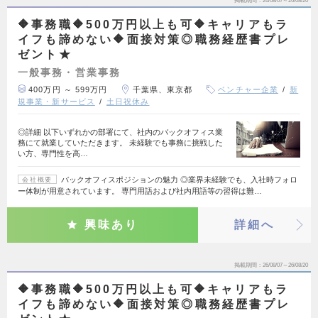
掲載期間
26/08/07～26/08/20
🔶事務職🔶500万円以上も可🔶キャリアもラ
イフも諦めない🔶面接対策◎職務経歴書プレ
ゼント★
一般事務・営業事務
400万円 ～ 599万円
千葉県、東京都
ベンチャー企業
新
規事業・新サービス
土日祝休み
◎詳細 以下いずれかの部署にて、社内のバックオフィス業
務にて就業していただきます。 未経験でも事務に挑戦した
い方、専門性を高…
バックオフィスポジションの魅力 ◎業界未経験でも、入社時フォロ
会社概要
ー体制が用意されています。 専門用語および社内用語等の習得は難…
興味あり
詳細へ
掲載期間
26/08/07～26/08/20
🔶事務職🔶500万円以上も可🔶キャリアもラ
イフも諦めない🔶面接対策◎職務経歴書プレ