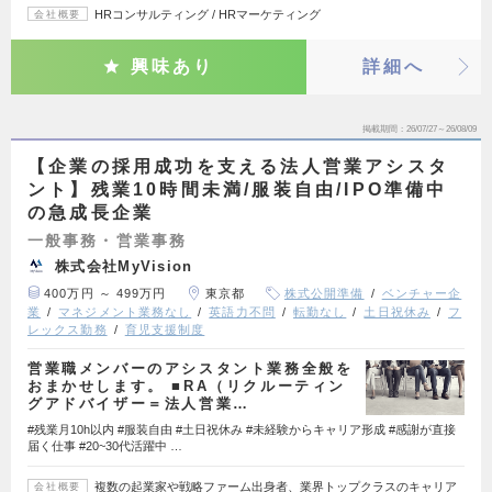
HRコンサルティング / HRマーケティング
会社概要
興味あり
詳細へ
掲載期間
26/07/27～26/08/09
【企業の採用成功を支える法人営業アシスタ
ント】残業10時間未満/服装自由/IPO準備中
の急成長企業
一般事務・営業事務
株式会社MyVision
400万円 ～ 499万円
東京都
株式公開準備
ベンチャー企
業
マネジメント業務なし
英語力不問
転勤なし
土日祝休み
フ
レックス勤務
育児支援制度
営業職メンバーのアシスタント業務全般を
おまかせします。 ■RA（リクルーティン
グアドバイザー＝法人営業…
#残業月10h以内 #服装自由 #土日祝休み #未経験からキャリア形成 #感謝が直接
届く仕事 #20~30代活躍中 …
複数の起業家や戦略ファーム出身者、業界トップクラスのキャリア
会社概要