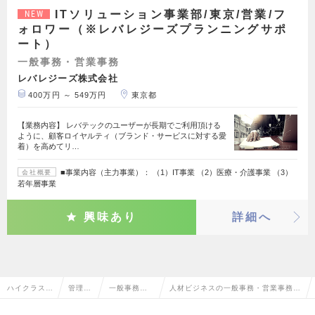
ITソリューション事業部/東京/営業/フ
NEW
ォロワー（※レバレジーズプランニングサポ
ート）
一般事務・営業事務
レバレジーズ株式会社
400万円 ～ 549万円
東京都
【業務内容】 レバテックのユーザーが長期でご利用頂ける
ように、顧客ロイヤルティ（ブランド・サービスに対する愛
着）を高めてリ…
■事業内容（主力事業）： （1）IT事業 （2）医療・介護事業 （3）
会社概要
若年層事業
興味あり
詳細へ
ハイクラス求
管理部
一般事務・
人材ビジネスの一般事務・営業事務の
人TOP
門系
営業事務
転職・求人情報一覧