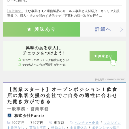
ク・PC操作に…
主な事業はIT／通信製品のセールス事業と人材紹介・キャリア支援
会社概要
事業で、個人・法人を問わず通信キャリア商材の取り次ぎを行う…
興味あり
詳細へ
興味のある求人に
チェックをつけよう!
興味あり
スカウトのマッチング精度があがる!
その求人への合格可能性がわかる!
掲載期間
26/08/07～26/08/20
【営業スタート】オープンポジション！飲食
店の集客支援の会社でご自身の適性に合わせ
た働き方ができる
一般事務・営業事務
株式会社Funrix
400万円 ～ 749万円
東京都
ベンチャー企業
マネジメン
ト業務なし
英語力不問
転勤なし
土日祝休み
ポテンシャル採用