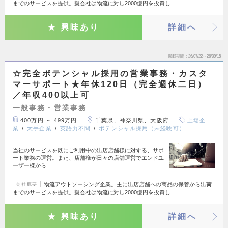
までのサービスを提供。親会社は物流に対し2000億円を投資し…
興味あり
詳細へ
掲載期間
26/07/22～26/09/15
☆完全ポテンシャル採用の営業事務・カスタ
マーサポート★年休120日（完全週休二日）
／年収400以上可
一般事務・営業事務
400万円 ～ 499万円
千葉県、神奈川県、大阪府
上場企
業
大手企業
英語力不問
ポテンシャル採用（未経験可）
当社のサービスを既にご利用中の出店店舗様に対する、サポ
ート業務の運営。また、店舗様が日々の店舗運営でエンドユ
ーザー様から…
物流アウトソーシング企業。主に出店店舗への商品の保管から出荷
会社概要
までのサービスを提供。親会社は物流に対し2000億円を投資し…
興味あり
詳細へ