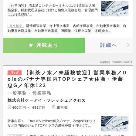
【仕事内容】 清水港コンテナターミナルにおける輸出入業
務全般、船舶代理店会社における輸出入業務全般、管理部門
における経理/…
港湾運送事業、海上運送事業、内航海運事業、自動車運送事業、自
会社概要
動車運送取扱業、自動車回送事業、通関業、保税上屋業、海運貨物…
興味あり
詳細へ
掲載期間
26/08/06～26/08/19
【御茶ノ水／未経験歓迎】営業事務／D
NEW
oleのバナナ等国内TOPシェア★住商・伊藤
忠G／年休123
一般事務・営業事務
株式会社ケーアイ・フレッシュアクセス
400万円 ～ 499万円
東京都
仕事内容： DoleやSumifruの輸入バナナ、Zespriのキウイ
など国内販売シェアTOPクラスの果物を扱う同社にて…