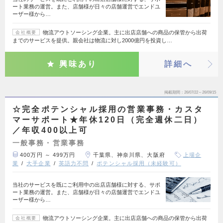
ート業務の運営。また、店舗様が日々の店舗運営でエンドユ
ーザー様から…
物流アウトソーシング企業。主に出店店舗への商品の保管から出荷
会社概要
までのサービスを提供。親会社は物流に対し2000億円を投資し…
興味あり
詳細へ
掲載期間
26/07/22～26/09/15
☆完全ポテンシャル採用の営業事務・カスタ
マーサポート★年休120日（完全週休二日）
／年収400以上可
一般事務・営業事務
400万円 ～ 499万円
千葉県、神奈川県、大阪府
上場企
業
大手企業
英語力不問
ポテンシャル採用（未経験可）
当社のサービスを既にご利用中の出店店舗様に対する、サポ
ート業務の運営。また、店舗様が日々の店舗運営でエンドユ
ーザー様から…
物流アウトソーシング企業。主に出店店舗への商品の保管から出荷
会社概要