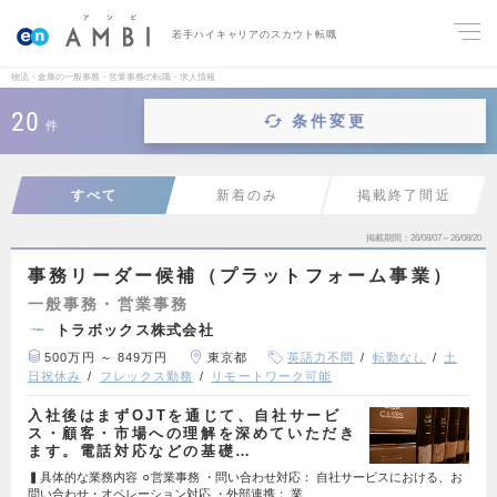
若手ハイキャリアのスカウト転職
物流・倉庫の一般事務・営業事務の転職・求人情報
20
条件変更
件
すべて
新着のみ
掲載終了間近
掲載期間
26/08/07～26/08/20
事務リーダー候補（プラットフォーム事業）
一般事務・営業事務
トラボックス株式会社
500万円 ～ 849万円
東京都
英語力不問
転勤なし
土
日祝休み
フレックス勤務
リモートワーク可能
入社後はまずOJTを通じて、自社サービ
ス・顧客・市場への理解を深めていただき
ます。電話対応などの基礎…
▍具体的な業務内容 ⚪︎営業事務 ・問い合わせ対応： 自社サービスにおける、お
問い合わせ・オペレーション対応 ・外部連携： 業…