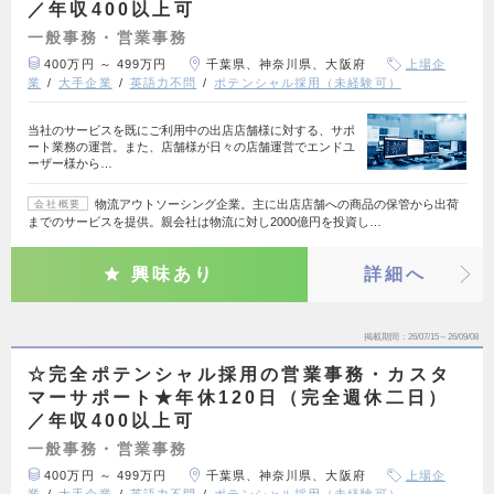
／年収400以上可
一般事務・営業事務
400万円 ～ 499万円
千葉県、神奈川県、大阪府
上場企
業
大手企業
英語力不問
ポテンシャル採用（未経験可）
当社のサービスを既にご利用中の出店店舗様に対する、サポ
ート業務の運営。また、店舗様が日々の店舗運営でエンドユ
ーザー様から…
物流アウトソーシング企業。主に出店店舗への商品の保管から出荷
会社概要
までのサービスを提供。親会社は物流に対し2000億円を投資し…
興味あり
詳細へ
掲載期間
26/07/15～26/09/08
☆完全ポテンシャル採用の営業事務・カスタ
マーサポート★年休120日（完全週休二日）
／年収400以上可
一般事務・営業事務
400万円 ～ 499万円
千葉県、神奈川県、大阪府
上場企
業
大手企業
英語力不問
ポテンシャル採用（未経験可）