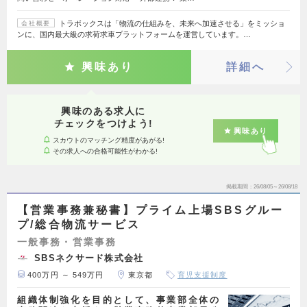
トラボックスは「物流の仕組みを、未来へ加速させる」をミッショ
会社概要
ンに、国内最大級の求荷求車プラットフォームを運営しています。…
興味あり
詳細へ
興味のある求人に
チェックをつけよう!
興味あり
スカウトのマッチング精度があがる!
その求人への合格可能性がわかる!
掲載期間
26/08/05～26/08/18
【営業事務兼秘書】プライム上場SBSグルー
プ/総合物流サービス
一般事務・営業事務
SBSネクサード株式会社
400万円 ～ 549万円
東京都
育児支援制度
組織体制強化を目的として、事業部全体の