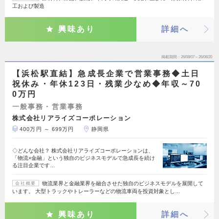
工および製造
興味あり
詳細へ
掲載期間
26/08/07～26/08/20
【浜松駅直結】急成長企業で営業事務◆土日
祝休み・年休123日・残業少なめ◆年収～70
0万円
一般事務・営業事務
株式会社リアライズコーポレーション
400万円 ～ 699万円
静岡県
◇どんな会社？ 株式会社リアライズコーポレーションは、
「物流×金融」という独自のビジネスモデルで急成長を続け
る注目企業です…
物流業界と金融業界を融合させた独自のビジネスモデルを展開して
会社概要
います。 大型トラックやトレーラーなどの物流車両を投資対象とし…
興味あり
詳細へ