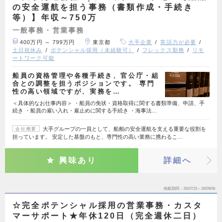
の安全運航を担う事務（書類作成・手続き
等）】年収～750万
一般事務・営業事務
400万円 ～ 799万円
東京都
大手企業
英語力が必要
土日祝休み
ポテンシャル採用（未経験可）
フレックス勤務
リモ
ートワーク可能
船員の資格管理や各種手続き、官公庁・組
合との調整を担うポジションです。 専門
性の高い領域ですが、実務を…
＜具体的なお仕事内容＞ ・船員の免状・資格取得に関する書類準備、申請、手
続き ・船員の雇い入れ・雇止めに関する手続き ・海事法…
大手グループの一員として、船舶の安全運航を支える重要な役割を
会社概要
担っています。 安定した基盤のもと、専門性の高い業務に携わるこ…
興味あり
詳細へ
掲載期間
26/07/15～26/09/08
☆完全ポテンシャル採用の営業事務・カスタ
マーサポート★年休120日（完全週休二日）