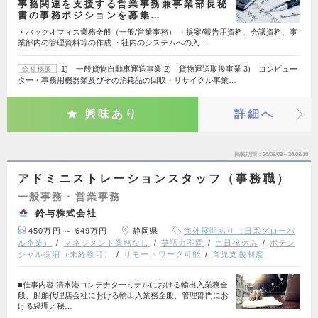
事務関連を支援する営業事務兼事業部長秘
書の事務ポジションを募集…
・バックオフィス業務全般（一般/営業事務） ・提案/報告用資料、会議資料、事
業部内の管理資料等の作成 ・社内のシステムへの入…
1) 一般貨物自動車運送事業 2) 貨物運送取扱事業 3) コンピュー
会社概要
ター・事務用機器類及びその消耗品の回収・リサイクル事業…
興味あり
詳細へ
掲載期間
26/08/03～26/08/16
アドミニストレーションスタッフ（事務職）
一般事務・営業事務
鈴与株式会社
450万円 ～ 649万円
静岡県
海外展開あり（日系グローバ
ル企業）
マネジメント業務なし
英語力不問
土日祝休み
ポテン
シャル採用（未経験可）
リモートワーク可能
育児支援制度
■仕事内容 清水港コンテナターミナルにおける輸出入業務全
般、船舶代理店会社における輸出入業務全般、管理部門にお
ける経理／秘…