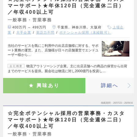
マーサポート★年休120日（完全週休二日）
／年収400以上可
一般事務・営業事務
400万円 ～ 499万円
千葉県、神奈川県、大阪府
上場企
業
大手企業
英語力不問
ポテンシャル採用（未経験可）
当社のサービスを既にご利用中の出店店舗様に対する、サポ
ート業務の運営。また、店舗様が日々の店舗運営でエンドユ
ーザー様から…
物流アウトソーシング企業。主に出店店舗への商品の保管から出荷
会社概要
までのサービスを提供。親会社は物流に対し2000億円を投資し…
興味あり
詳細へ
掲載期間
26/07/23～26/09/16
☆完全ポテンシャル採用の営業事務・カスタ
マーサポート★年休120日（完全週休二日）
／年収400以上可
一般事務・営業事務