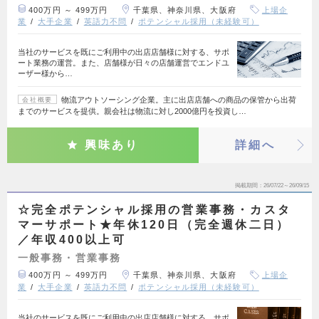
400万円 ～ 499万円
千葉県、神奈川県、大阪府
上場企
業
大手企業
英語力不問
ポテンシャル採用（未経験可）
当社のサービスを既にご利用中の出店店舗様に対する、サポ
ート業務の運営。また、店舗様が日々の店舗運営でエンドユ
ーザー様から…
物流アウトソーシング企業。主に出店店舗への商品の保管から出荷
会社概要
までのサービスを提供。親会社は物流に対し2000億円を投資し…
興味あり
詳細へ
掲載期間
26/07/22～26/09/15
☆完全ポテンシャル採用の営業事務・カスタ
マーサポート★年休120日（完全週休二日）
／年収400以上可
一般事務・営業事務
400万円 ～ 499万円
千葉県、神奈川県、大阪府
上場企
業
大手企業
英語力不問
ポテンシャル採用（未経験可）
当社のサービスを既にご利用中の出店店舗様に対する、サポ