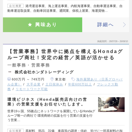
港湾運送事業、海上運送事業、内航海運事業、自動車運送事業、自
会社概要
動車運送取扱業、自動車回送事業、通関業、保税上屋業、海運貨物…
興味あり
詳細へ
掲載期間
26/07/28～26/08/10
【営業事務】世界中に拠点を構えるHondaグ
ループ商社！安定の経営／英語が活かせる
一般事務・営業事務
株式会社ホンダトレーディング
600万円 ～ 749万円
東京都
海外展開あり（日系グローバ
ル企業）
大手企業
土日祝休み
年収600万以上
フレックス勤
務
リモートワーク可能
環境ビジネス（Honda販売店向けの営
業）の営業支援をお任せいたします。
世界19ヶ国、55拠点にネットワークを展開しているHondaグ
ループ唯一の商社で 環境商材の拡販を行う営業の支援を行
う営業…
原材料、部品、設備、車両等の調達・供給、並びに一部原材料の加
会社概要