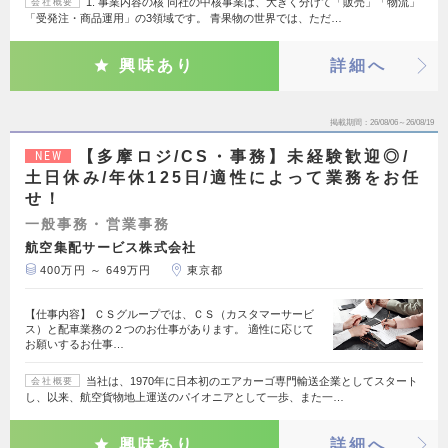
1. 事業内容の核 同社の中核事業は、大きく分けて「販売」「物流」
会社概要
「受発注・商品運用」の3領域です。 青果物の世界では、ただ…
興味あり
詳細へ
掲載期間
26/08/06～26/08/19
【多摩ロジ/CS・事務】未経験歓迎◎/
NEW
土日休み/年休125日/適性によって業務をお任
せ！
一般事務・営業事務
航空集配サービス株式会社
400万円 ～ 649万円
東京都
【仕事内容】 ＣＳグループでは、ＣＳ（カスタマーサービ
ス）と配車業務の２つのお仕事があります。 適性に応じて
お願いするお仕事…
当社は、1970年に日本初のエアカーゴ専門輸送企業としてスタート
会社概要
し、以来、航空貨物地上運送のパイオニアとして一歩、また一…
興味あり
詳細へ