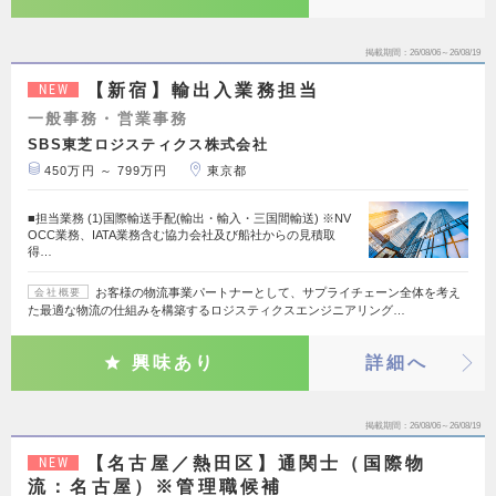
掲載期間
26/08/06～26/08/19
【新宿】輸出入業務担当
NEW
一般事務・営業事務
SBS東芝ロジスティクス株式会社
450万円 ～ 799万円
東京都
■担当業務 (1)国際輸送手配(輸出・輸入・三国間輸送) ※NV
OCC業務、IATA業務含む協力会社及び船社からの見積取
得…
お客様の物流事業パートナーとして、サプライチェーン全体を考え
会社概要
た最適な物流の仕組みを構築するロジスティクスエンジニアリング…
興味あり
詳細へ
掲載期間
26/08/06～26/08/19
【名古屋／熱田区】通関士（国際物
NEW
流：名古屋）※管理職候補