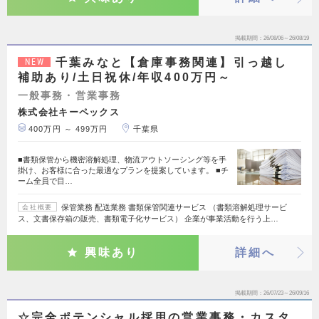
掲載期間
26/08/06～26/08/19
千葉みなと【倉庫事務関連】引っ越し
NEW
補助あり/土日祝休/年収400万円～
一般事務・営業事務
株式会社キーペックス
400万円 ～ 499万円
千葉県
■書類保管から機密溶解処理、物流アウトソーシング等を手
掛け、お客様に合った最適なプランを提案しています。 ■チ
ーム全員で目…
保管業務 配送業務 書類保管関連サービス （書類溶解処理サービ
会社概要
ス、文書保存箱の販売、書類電子化サービス） 企業が事業活動を行う上…
興味あり
詳細へ
掲載期間
26/07/23～26/09/16
☆完全ポテンシャル採用の営業事務・カスタ