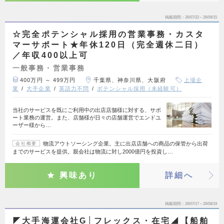
掲載期間
26/07/22～26/09/15
☆完全ポテンシャル採用の営業事務・カスタ
マーサポート★年休120日（完全週休二日）
／年収400以上可
一般事務・営業事務
400万円 ～ 499万円
千葉県、神奈川県、大阪府
上場企
業
大手企業
英語力不問
ポテンシャル採用（未経験可）
当社のサービスを既にご利用中の出店店舗様に対する、サポ
ート業務の運営。また、店舗様が日々の店舗運営でエンドユ
ーザー様から…
物流アウトソーシング企業。主に出店店舗への商品の保管から出荷
会社概要
までのサービスを提供。親会社は物流に対し2000億円を投資し…
興味あり
詳細へ
掲載期間
26/07/17～26/08/19
◤大手海運会社G│フレックス・在宅◢【船舶