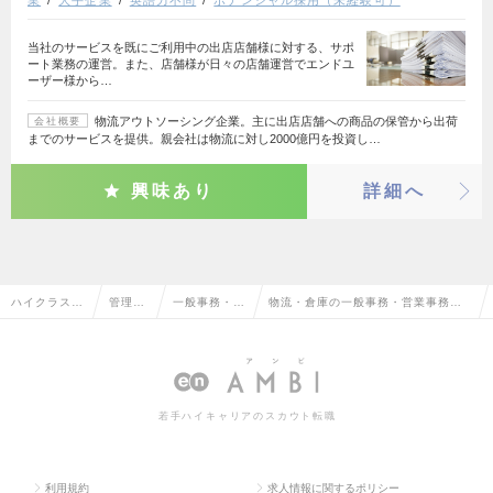
当社のサービスを既にご利用中の出店店舗様に対する、サポ
ート業務の運営。また、店舗様が日々の店舗運営でエンドユ
ーザー様から…
物流アウトソーシング企業。主に出店店舗への商品の保管から出荷
会社概要
までのサービスを提供。親会社は物流に対し2000億円を投資し…
興味あり
詳細へ
ハイクラス求
管理部
一般事務・営
物流・倉庫の一般事務・営業事務の
人TOP
門系
業事務
転職・求人情報一覧
若手ハイキャリアのスカウト転職
利用規約
求人情報に関するポリシー