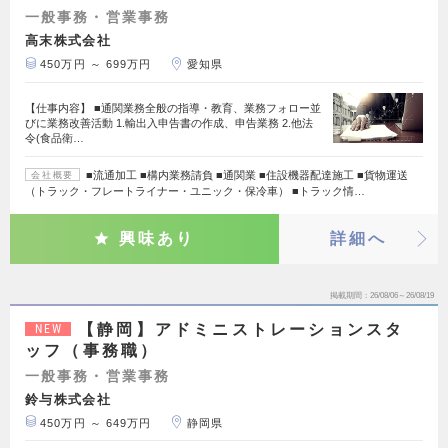
一般事務・営業事務
高末株式会社
450万円 ～ 699万円
愛知県
【仕事内容】 ■通関業務全般の指導・教育、業務フォロー並
びに業務改善活動 1.輸出入申告書の作成、申告業務 2.他法
令(食品衛…
■流通加工 ■構内業務請負 ■通関業 ■住設機器配達施工 ■貨物運送
会社概要
（トラック・フレートライナー・ユニック・保冷車） ■トラック情…
興味あり
詳細へ
掲載期間
26/08/06～26/08/19
【静岡】アドミニストレーションスタ
NEW
ッフ（事務職）
一般事務・営業事務
鈴与株式会社
450万円 ～ 649万円
静岡県