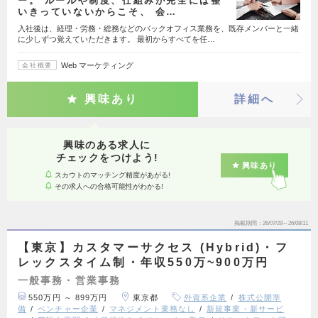
ー。 ルールや制度、仕組みが完全には整
いきっていないからこそ、 会…
入社後は、経理・労務・総務などのバックオフィス業務を、既存メンバーと一緒
に少しずつ覚えていただきます。 最初からすべてを任…
Web マーケティング
会社概要
興味あり
詳細へ
興味のある求人に
チェックをつけよう!
興味あり
スカウトのマッチング精度があがる!
その求人への合格可能性がわかる!
掲載期間
26/07/29～26/08/11
【東京】カスタマーサクセス (Hybrid)・フ
レックスタイム制・年収550万~900万円
一般事務・営業事務
550万円 ～ 899万円
東京都
外資系企業
株式公開準
備
ベンチャー企業
マネジメント業務なし
新規事業・新サービ