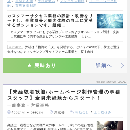
ス
英語力不問
土日祝休み
フレックス勤務
リモートワーク可
能
育児支援制度
カスタマーサクセス業務の設計・改善をリ
ードし、事業成長と顧客体験の向上に貢献
するポジションです。組織…
・カスタマーサクセスにおける業務プロセスおよびオペレーション設計・改善
∟業務効率に関する課題ヒアリングや改善提案 ∟シ…
弊社は「物流の「次」を発明する」というVisionの下、荷主と運送
会社概要
会社をつなぐマッチングプラットフォーム事業と、荷主向け…
興味あり
詳細へ
掲載期間
26/07/28～26/08/10
【未経験者歓迎/ホームページ制作管理の事務
スタッフ】全員未経験からスタート！
一般事務・営業事務
400万円 ～ 599万円
東京都
転勤なし
土日祝休み
弁護士・税理士などの専門家のホームページ制作の進行管理
のお仕事です！ 〇業務概要 弁護士・税理士などの専門家の