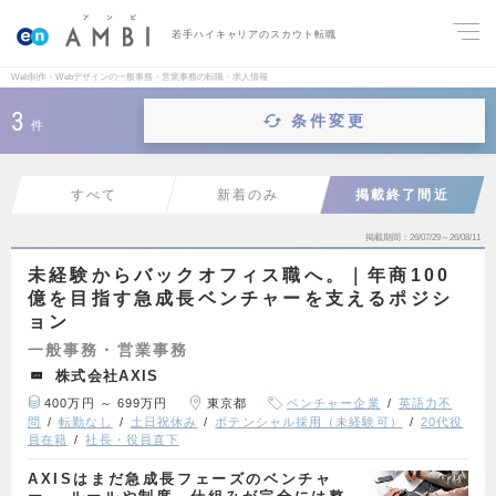
若手ハイキャリアのスカウト転職
Web制作・Webデザインの一般事務・営業事務の転職・求人情報
3
条件変更
件
すべて
新着のみ
掲載終了間近
掲載期間
26/07/29～26/08/11
未経験からバックオフィス職へ。｜年商100
億を目指す急成長ベンチャーを支えるポジシ
ョン
一般事務・営業事務
株式会社AXIS
400万円 ～ 699万円
東京都
ベンチャー企業
英語力不
問
転勤なし
土日祝休み
ポテンシャル採用（未経験可）
20代役
員在籍
社長・役員直下
AXISはまだ急成長フェーズのベンチャ