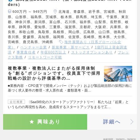
ders）
600万円 ～ 949万円
北海道、青森県、岩手県、宮城県、秋田
県、山形県、福島県、茨城県、栃木県、群馬県、埼玉県、千葉県、東京
都、神奈川県、新潟県、富山県、石川県、福井県、山梨県、長野県、岐
阜県、静岡県、愛知県、三重県、滋賀県、京都府、大阪府、兵庫県、奈
良県、和歌山県、鳥取県、島根県、岡山県、広島県、山口県、徳島県、
香川県、愛媛県、高知県、福岡県、佐賀県、長崎県、熊本県、大分県、
宮崎県、鹿児島県、沖縄県
海外展開あり（日系グローバル企
業）
ベンチャー企業
新規事業・新サービス
1億円以上資金調達
済
事業責任者
年収600万以上
ストックオプションあり
フレッ
クス勤務
リモートワーク可能
複数事業・複数法人にまたがる採用体制
を"創る"ポジションです。役員直下で採用
戦略の設計から評価基準の…
■業務内容 ・CPO直下で開発メンバー（テック）および製品統括部の採用計画に
基づく求人要件の整理・求人票作成 ・書類選考・面…
〈SaaS特化のスタートアップファクトリー〉 私たちは「起業」と
会社概要
いうものの再現性を高め、急成長するスタートアップをまるで工…
興味あり
詳細へ
掲載期間
26/08/03～26/08/16