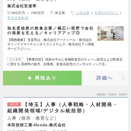
株式会社安楽亭
600万円 ～ 799万円
埼玉県
上場企業
年収600万以上
育児支援制度
知名度抜群の飲食企業／幅広い視野で会社
の発展を支える／キャリアアップ◎
【職務概要】 安楽亭は、株式会社アークミール・株式会社
サリックスマーチャンダイズシステムズ・株式会社アン情報
サービスといっ…
【事業内容】 焼肉を中心に各種飲食店のチェーン経営および飲食店
会社概要
に関する 原材料の販売、卸業務、飲食店経営のコンサルティング活…
興味あり
詳細へ
掲載期間
26/08/06～26/08/19
【埼玉】人事（人事戦略・人材開発・
NEW
組織開発領域/デジタル統括部）
人事（採用・教育など）
本田技研工業-Honda-株式会社