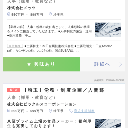
人事（採用・教育など）
株式会社メッツ
550万円 ～ 899万円
埼玉県
【業務内容】 人事・総務の責任者として、人事領域の掌握
をメインに担当していただきます。 ■人事制度の策定・運用
■採用業務（中…
■主要株主：本田金属技術株式会社 ■主要取引先：日立Astemo
会社概要
(株)、サンデン(株)、スズキ(株)、(株)SUBARU、…
興味あり
詳細へ
掲載期間
26/08/06～26/08/19
【埼玉】労務・制度企画／入間郡
NEW
人事（採用・教育など）
株式会社ピックルスコーポレーション
500万円 ～ 699万円
埼玉県
育児支援制度
東証プライム上場の食品メーカー！福利厚
生も充実しております！