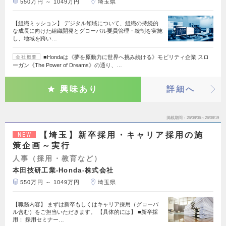
550万円 ～ 1049万円
埼玉県
【組織ミッション】 デジタル領域について、組織の持続的
な成長に向けた組織開発とグローバル要員管理・統制を実施
し、地域を跨い…
■Hondaは《夢を原動力に世界へ挑み続ける》モビリティ企業 スロ
会社概要
ーガン《The Power of Dreams》の通り、…
興味あり
詳細へ
掲載期間
26/08/06～26/08/19
【埼玉】新卒採用・キャリア採用の施
NEW
策企画～実行
人事（採用・教育など）
本田技研工業-Honda-株式会社
550万円 ～ 1049万円
埼玉県
【職務内容】 まずは新卒もしくはキャリア採用（グローバ
ル含む）をご担当いただきます。 【具体的には】 ■新卒採
用： 採用セミナー…