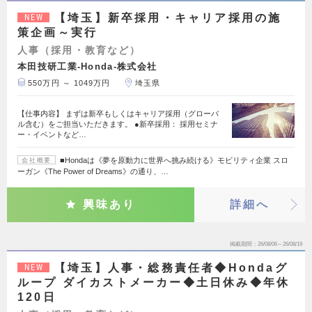
【埼玉】新卒採用・キャリア採用の施
NEW
策企画～実行
人事（採用・教育など）
本田技研工業-Honda-株式会社
550万円 ～ 1049万円
埼玉県
【仕事内容】 まずは新卒もしくはキャリア採用（グローバ
ル含む）をご担当いただきます。 ●新卒採用： 採用セミナ
ー・イベントなど…
■Hondaは《夢を原動力に世界へ挑み続ける》モビリティ企業 スロ
会社概要
ーガン《The Power of Dreams》の通り、…
興味あり
詳細へ
掲載期間
26/08/06～26/08/19
【埼玉】人事・総務責任者◆Hondaグ
NEW
ループ ダイカストメーカー◆土日休み◆年休
120日