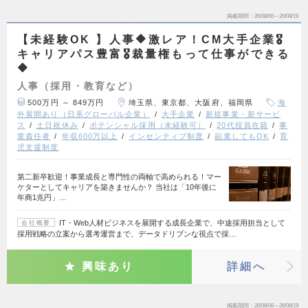
掲載期間
26/08/06～26/08/19
【未経験OK 】人事🔶激レア！CM大手企業🎖️
キャリアパス豊富🎖️裁量権もって仕事ができる
🔶
人事（採用・教育など）
500万円 ～ 849万円
埼玉県、東京都、大阪府、福岡県
海
外展開あり（日系グローバル企業）
大手企業
新規事業・新サービ
ス
土日祝休み
ポテンシャル採用（未経験可）
20代役員在籍
事
業責任者
年収600万以上
インセンティブ制度
副業してもOK
育
児支援制度
第二新卒歓迎！事業成長と専門性の両軸で高められる！マー
ケターとしてキャリアを築きませんか？ 当社は「10年後に
年商1兆円」…
IT・Web人材ビジネスを展開する成長企業で、中途採用担当として
会社概要
採用戦略の立案から選考運営まで、データドリブンな視点で採…
興味あり
詳細へ
掲載期間
26/08/06～26/08/19