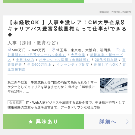
掲載期間
26/08/07～26/08/20
【未経験OK 】人事🔶激レア！CM大手企業🎖️
キャリアパス豊富🎖️裁量権もって仕事ができる
🔶
人事（採用・教育など）
500万円 ～ 849万円
埼玉県、東京都、大阪府、福岡県
海
外展開あり（日系グローバル企業）
大手企業
新規事業・新サービ
ス
土日祝休み
ポテンシャル採用（未経験可）
20代役員在籍
事
業責任者
年収600万以上
インセンティブ制度
副業してもOK
育
児支援制度
第二新卒歓迎！事業成長と専門性の両軸で高められる！マー
ケターとしてキャリアを築きませんか？ 当社は「10年後に
年商1兆円」…
IT・Web人材ビジネスを展開する成長企業で、中途採用担当として
会社概要
採用戦略の立案から選考運営まで、データドリブンな視点で採…
興味あり
詳細へ