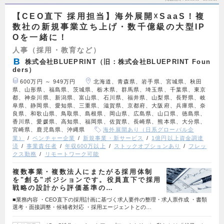
【CEO直下 採用担当】海外展開☓SaaS！複
数社の新規事業立ち上げ・数千億級の大型IP
Oを一緒に！
人事（採用・教育など）
株式会社BLUEPRINT（旧：株式会社BLUEPRINT Foun
ders）
600万円 ～ 949万円
北海道、青森県、岩手県、宮城県、秋田
県、山形県、福島県、茨城県、栃木県、群馬県、埼玉県、千葉県、東京
都、神奈川県、新潟県、富山県、石川県、福井県、山梨県、長野県、岐
阜県、静岡県、愛知県、三重県、滋賀県、京都府、大阪府、兵庫県、奈
良県、和歌山県、鳥取県、島根県、岡山県、広島県、山口県、徳島県、
香川県、愛媛県、高知県、福岡県、佐賀県、長崎県、熊本県、大分県、
宮崎県、鹿児島県、沖縄県
海外展開あり（日系グローバル企
業）
ベンチャー企業
新規事業・新サービス
1億円以上資金調達
済
事業責任者
年収600万以上
ストックオプションあり
フレッ
クス勤務
リモートワーク可能
複数事業・複数法人にまたがる採用体制
を"創る"ポジションです。役員直下で採用
戦略の設計から評価基準の…
■業務内容 ・CEO直下の採用計画に基づく求人要件の整理・求人票作成 ・書類
選考・面接調整・候補者対応 ・採用エージェントとの…