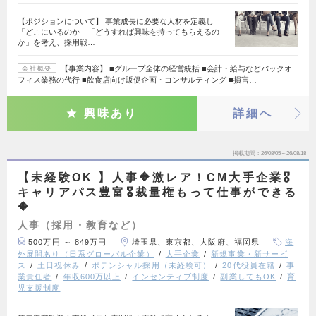
【ポジションについて】 事業成長に必要な人材を定義し
「どこにいるのか」「どうすれば興味を持ってもらえるの
か」を考え、採用戦…
【事業内容】 ■グループ全体の経営統括 ■会計・給与などバックオ
会社概要
フィス業務の代行 ■飲食店向け販促企画・コンサルティング ■損害…
興味あり
詳細へ
掲載期間
26/08/05～26/08/18
【未経験OK 】人事🔶激レア！CM大手企業🎖️
キャリアパス豊富🎖️裁量権もって仕事ができる
🔶
人事（採用・教育など）
500万円 ～ 849万円
埼玉県、東京都、大阪府、福岡県
海
外展開あり（日系グローバル企業）
大手企業
新規事業・新サービ
ス
土日祝休み
ポテンシャル採用（未経験可）
20代役員在籍
事
業責任者
年収600万以上
インセンティブ制度
副業してもOK
育
児支援制度