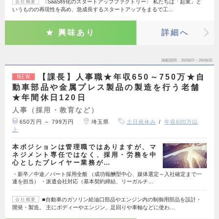
〈SaaS特化のスタートアップファクトリー〉 私たちは「起業」と
会社概要
いうものの再現性を高め、急成長するスタートアップをまるで工…
興味あり
詳細へ
掲載期間
26/08/07～26/08/20
【課長】人事職★年収650～750万★自
NEW
動車部品や金属プレス製品の製造を行う老舗
★年間休日120日
人事（採用・教育など）
650万円 ～ 799万円
埼玉県
土日祝休み
年収600万以
上
本ポジションは管理職ではありますが、マ
ネジメント専任ではなく、採用・労務を中
心としたプレイヤー業務が…
・新卒／中途／パート採用全般 （成功報酬型中心、媒体選定～入社確定まで一
連を担当） ・派遣会社対応（基本契約締結、リーガルチ…
■自動車のガソリン給油口部品やエンジン内の制御用部品を設計・
会社概要
開発・製造。 主にボディーやエンジン、足回りや車軸などに使わ…