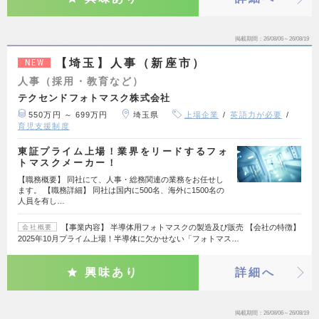
掲載期間
26/08/06～26/08/19
【埼玉】人事（新座市）
NEW
人事（採用・教育など）
テクセンドフォトマスク株式会社
550万円 ～ 699万円
埼玉県
上場企業
英語力が必要
育児支援制度
東証プライム上場！業界をリードするフォ
トマスクメーカー！
【職務概要】 同社にて、人事・総務関連の業務をお任せし
ます。 【職務詳細】 同社は国内に500名、海外に1500名の
人員を有し…
【事業内容】 半導体用フォトマスクの製造及び販売 【会社の特徴】
会社概要
2025年10月プライム上場！半導体に欠かせない「フォトマス…
興味あり
詳細へ
掲載期間
26/08/06～26/08/19