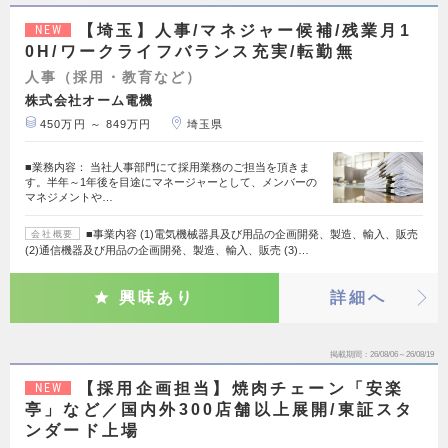
【埼玉】人事/マネジャー候補/残業月1
NEW
0H/ワークライフバランス充実/転勤無
人事（採用・教育など）
株式会社オーム電機
450万円 ～ 849万円
埼玉県
■業務内容： 当社人事部門にて採用業務のご担当を頂きま
す。半年～1年後を目途にマネージャーとして、メンバーの
マネジメントや…
■事業内容 (1)電気機械器具及び用品の企画開発、製造、輸入、販売
会社概要
(2)通信機器及び用品の企画開発、製造、輸入、販売 (3)…
興味あり
詳細へ
掲載期間
26/08/06～26/08/19
【採用企画担当】焼肉チェーン「安楽
NEW
亭」など／国内外300店舗以上展開/東証スタ
ンダード上場