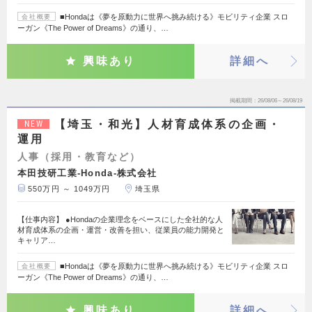
■Hondaは《夢を原動力に世界へ挑み続ける》モビリティ企業 スロ
会社概要
ーガン《The Power of Dreams》の通り、…
興味あり
詳細へ
掲載期間
26/08/06～26/08/19
【埼玉・和光】人材育成体系の企画・
NEW
運用
人事（採用・教育など）
本田技研工業-Honda-株式会社
550万円 ～ 1049万円
埼玉県
【仕事内容】 ●Hondaの企業理念をベースにした全社的な人
材育成体系の企画・運営・改善を担い、従業員の能力開発と
キャリア…
■Hondaは《夢を原動力に世界へ挑み続ける》モビリティ企業 スロ
会社概要
ーガン《The Power of Dreams》の通り、…
興味あり
詳細へ