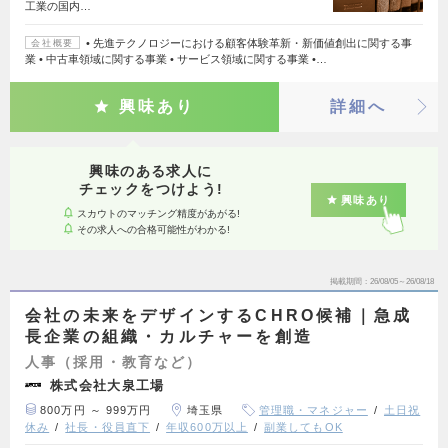
工業の国内…
• 先進テクノロジーにおける顧客体験革新・新価値創出に関する事
会社概要
業 • 中古車領域に関する事業 • サービス領域に関する事業 •…
興味あり
詳細へ
興味のある求人に
チェックをつけよう!
興味あり
スカウトのマッチング精度があがる!
その求人への合格可能性がわかる!
掲載期間
26/08/05～26/08/18
会社の未来をデザインするCHRO候補｜急成
長企業の組織・カルチャーを創造
人事（採用・教育など）
株式会社大泉工場
800万円 ～ 999万円
埼玉県
管理職・マネジャー
土日祝
休み
社長・役員直下
年収600万以上
副業してもOK