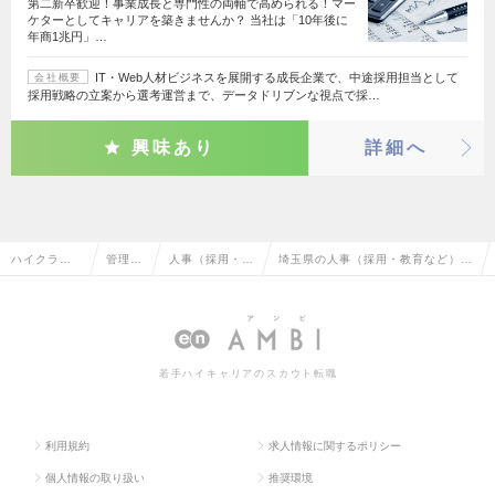
第二新卒歓迎！事業成長と専門性の両軸で高められる！マー
ケターとしてキャリアを築きませんか？ 当社は「10年後に
年商1兆円」…
IT・Web人材ビジネスを展開する成長企業で、中途採用担当として
会社概要
採用戦略の立案から選考運営まで、データドリブンな視点で採…
興味あり
詳細へ
ハイクラス
管理部
人事（採用・教
埼玉県の人事（採用・教育など）の
求人TOP
門系
育など）
転職・求人情報一覧
若手ハイキャリアのスカウト転職
利用規約
求人情報に関するポリシー
個人情報の取り扱い
推奨環境