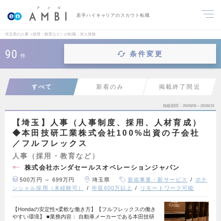
若手ハイキャリアのスカウト転職
埼玉県の人事（採用・教育など）の転職・求人情報
90
条件変更
件
すべて
新着のみ
掲載終了間近
掲載期間
26/08/06～26/08/19
【埼玉】人事（人事制度、採用、人材育成）
◆本田技研工業株式会社100%出資の子会社
／フルフレックス
人事（採用・教育など）
株式会社ホンダセールスオペレーションジャパン
500万円 ～ 699万円
埼玉県
新規事業・新サービス
ポテ
ンシャル採用（未経験可）
年収600万以上
リモートワーク可能
【Hondaの安定性×柔軟な働き方】【フルフレックスの働き
やすい環境】 ■業務内容： 自動車メーカーである本田技研