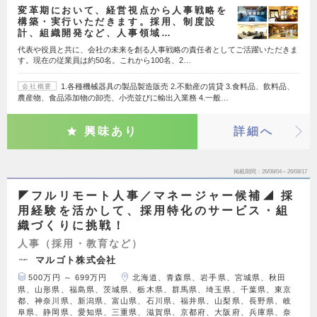
変革期において、経営視点から人事戦略を
構築・実行いただきます。採用、制度設
計、組織開発など、人事領域…
代表や役員と共に、会社の未来を創る人事戦略の責任者としてご活躍いただきま
す。現在の従業員は約50名。これから100名、2…
1.各種機械器具の製品製造販売 2.不動産の賃貸 3.食料品、飲料品、
会社概要
農産物、食品添加物の卸売、小売並びに輸出入業務 4.一般…
興味あり
詳細へ
掲載期間
26/08/04～26/08/17
◤フルリモート人事／マネージャー候補◢ 採
用経験を活かして、採用特化のサービス・組
織づくりに挑戦！
人事（採用・教育など）
マルゴト株式会社
500万円 ～ 699万円
北海道、青森県、岩手県、宮城県、秋田
県、山形県、福島県、茨城県、栃木県、群馬県、埼玉県、千葉県、東京
都、神奈川県、新潟県、富山県、石川県、福井県、山梨県、長野県、岐
阜県、静岡県、愛知県、三重県、滋賀県、京都府、大阪府、兵庫県、奈