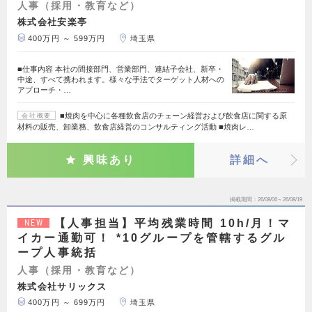
人事（採用・教育など）
株式会社安楽亭
400万円 ～ 599万円
埼玉県
■仕事内容 本社の間接部門、営業部門、連結子会社、新卒・
中途、すべて携われます。様々な手法でターゲット人材への
アプローチ・…
■焼肉を中心に各種飲食店のチェーン経営および飲食店に関する原
会社概要
材料の販売、卸業務、飲食店経営のコンサルティング活動 ■焼肉レ…
興味あり
詳細へ
掲載期間
26/08/06～26/08/19
【人事担当】平均残業時間 10h/月！マ
NEW
イカー通勤可！ *10グループを管轄するグル
ープ人事統括
人事（採用・教育など）
株式会社サリックス
400万円 ～ 699万円
埼玉県