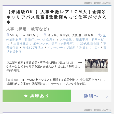
掲載期間
26/08/07～26/08/20
【未経験OK 】人事🔶激レア！CM大手企業🎖️
キャリアパス豊富🎖️裁量権もって仕事ができる
🔶
人事（採用・教育など）
500万円 ～ 849万円
埼玉県、東京都、大阪府、福岡県
海
外展開あり（日系グローバル企業）
大手企業
新規事業・新サービ
ス
土日祝休み
ポテンシャル採用（未経験可）
20代役員在籍
事
業責任者
年収600万以上
インセンティブ制度
副業してもOK
育
児支援制度
第二新卒歓迎！事業成長と専門性の両軸で高められる！マー
ケターとしてキャリアを築きませんか？ 当社は「10年後に
年商1兆円」…
IT・Web人材ビジネスを展開する成長企業で、中途採用担当として
会社概要
採用戦略の立案から選考運営まで、データドリブンな視点で採…
興味あり
詳細へ
掲載期間
26/08/06～26/08/19