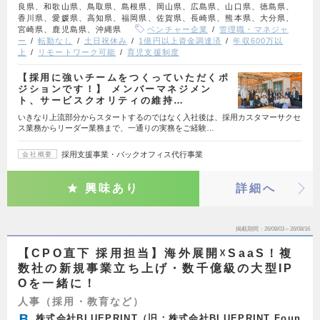
良県、和歌山県、鳥取県、島根県、岡山県、広島県、山口県、徳島県、
香川県、愛媛県、高知県、福岡県、佐賀県、長崎県、熊本県、大分県、
宮崎県、鹿児島県、沖縄県
ベンチャー企業
管理職・マネジャ
ー
転勤なし
土日祝休み
1億円以上資金調達済
年収600万以
上
リモートワーク可能
育児支援制度
【採用に強いチームをつくっていただくポ
ジションです！】 メンバーマネジメン
ト、サービスクオリティの維持…
いきなり上流部分からスタートするのではなく入社後は、採用カスタマーサクセ
ス業務からリーダー業務まで、一通りの実務をご経験…
採用支援事業・バックオフィス代行事業
会社概要
興味あり
詳細へ
掲載期間
26/08/03～26/08/16
【CPO直下 採用担当】海外展開☓SaaS！複
数社の新規事業立ち上げ・数千億級の大型IP
Oを一緒に！
人事（採用・教育など）
株式会社BLUEPRINT（旧：株式会社BLUEPRINT Foun