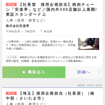
【社長室 採用企画担当】焼肉チェー
NEW
ン「安楽亭」など／国内外300店舗以上展開/
東証スタンダード上
人事（採用・教育など）
株式会社安楽亭
650万円 ～ 799万円
埼玉県
＜仕事内容＞ ・人材と組織の範囲は、役員から一般社員ま
で（本社と営業現場を含む）。直接雇用だけでなく、社外協
力者との協業に…
■焼肉を中心に各種飲食店のチェーン経営および飲食店に関する原
会社概要
材料の販売、卸業務、飲食店経営のコンサルティング活動 ■焼肉レ…
興味あり
詳細へ
掲載期間
26/08/06～26/08/19
【埼玉】採用企画担当（社長室）（南
NEW
中部：さいたま市）
人事（採用・教育など）