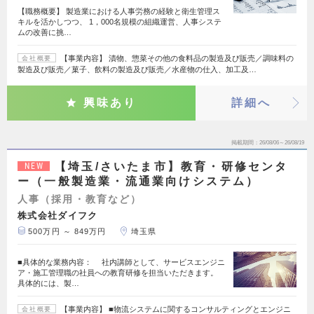
【職務概要】 製造業における人事労務の経験と衛生管理ス
キルを活かしつつ、 1，000名規模の組織運営、人事システ
ムの改善に挑…
【事業内容】 漬物、惣菜その他の食料品の製造及び販売／調味料の
会社概要
製造及び販売／菓子、飲料の製造及び販売／水産物の仕入、加工及…
興味あり
詳細へ
掲載期間
26/08/06～26/08/19
【埼玉/さいたま市】教育・研修センタ
NEW
ー（一般製造業・流通業向けシステム）
人事（採用・教育など）
株式会社ダイフク
500万円 ～ 849万円
埼玉県
■具体的な業務内容： 社内講師として、サービスエンジニ
ア・施工管理職の社員への教育研修を担当いただきます。
具体的には、製…
【事業内容】 ■物流システムに関するコンサルティングとエンジニ
会社概要