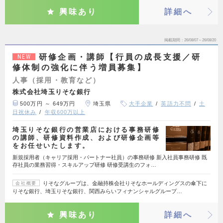
興味あり
詳細へ
掲載期間
26/08/07～26/08/20
研修企画・講師【行員の成長支援／研
NEW
修体制の強化に伴う増員募集】
人事（採用・教育など）
株式会社埼玉りそな銀行
500万円 ～ 649万円
埼玉県
大手企業
英語力不問
土
日祝休み
年収600万以上
埼玉りそな銀行の営業店における事務研修
の講師、研修資料作成、および研修企画等
をお任せいたします。
新規採用者（キャリア採用・パートナー社員）の事務研修 新入社員事務研修 既
存社員の業務習得・スキルアップ研修 研修受講生のフォ…
りそなグループは、金融持株会社りそなホールディングスの傘下に
会社概要
りそな銀行、埼玉りそな銀行、関西みらいフィナンシャルグループ…
興味あり
詳細へ