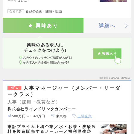
ーベイなど…
食品の企画・開発・販売
会社概要
興味あり
詳細へ
興味のある求人に
チェックをつけよう!
興味あり
スカウトのマッチング精度があがる!
その求人への合格可能性がわかる!
掲載期間
26/08/06～26/08/19
人事マネージャー（メンバー・リーダ
NEW
ークラス）
人事（採用・教育など）
株式会社ライフドリンクカンパニー
500万円 ～ 649万円
東京都
上場企業
東証プライム上場企業／水・お茶・炭酸飲
料を製造販売するメーカー／福利厚生◎