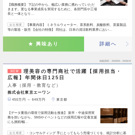
【職務概要】 下記の中から、幅広い業務に携わっていただ
きます。更なる事業成長を実現するために、各部門長や工場
長と一体となり…
【事業内容】 ミネラルウォーター、茶系飲料、炭酸飲料、茶葉製品
会社概要
等の製造・販売 【会社の特徴】 同社は、日本の清涼飲料業界におい…
興味あり
詳細へ
掲載期間
26/08/06～26/08/19
理美容の専門商社で活躍【採用担当・
NEW
広報】年間休日125日
人事（採用・教育など）
株式会社東京エーワン
450万円 ～ 649万円
東京都
【データ重視の環境で採用活動を推進】 新卒・中途採用実
務を担いながら、SNSやイベントなどの採用広報や定着支援
にも挑戦!幅…
・コンサルティング 手にとってもらう売場づくりを、統計分析に基
会社概要