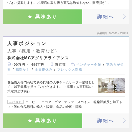
づきご提案します。 小売店の取り扱う商品は数知れない。販売員が…
興味あり
詳細へ
掲載期間
26/07/30～26/08/12
人事ポジション
人事（採用・教育など）
株式会社MCアグリアライアンス
400万円 ～ 499万円
東京都
ベンチャー企業
英語力が必
要
転勤なし
土日祝休み
フレックス勤務
食品輸入専門商社である同社の人事チームリーダー候補とし
て、以下業務を担っていただきます。 ・採用：人事戦略の
策定および実行…
コーヒー・ココア・ゴマ・ナッツ・スパイス・乾燥野菜及び加工ト
会社概要
マト等の食品原料の輸入・販売、食品の企画・開発
興味あり
詳細へ