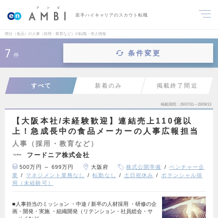
若手ハイキャリアのスカウト転職
商社（食品）の人事（採用・教育など）の転職・求人情報
7
条件変更
件
すべて
新着のみ
掲載終了間近
掲載期間
26/07/31～26/08/13
【大阪本社/未経験歓迎】連結売上110億以
上！急成長中の食品メーカーの人事広報担当
人事（採用・教育など）
フードニア株式会社
500万円 ～ 699万円
大阪府
株式公開準備
ベンチャー企
業
マネジメント業務なし
転勤なし
土日祝休み
ポテンシャル採
用（未経験可）
■人事担当のミッション ・中途 / 新卒の人材採用 ・研修の企
画・開発・実施 ・組織開発（リテンション・社員総会・サ