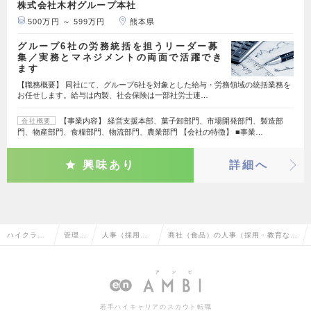
株式会社木村グループ本社
500万円 ～ 599万円
熊本県
グループ6社の労務統括を担うリーダー募
集／実務とマネジメントの両面で活躍でき
ます
【職務概要】 同社にて、グループ6社を対象とした給与・労務領域の統括業務を
お任せします。給与は内製、社会保険は一部社労士連…
【事業内容】 経営支援本部、菓子卸部門、市場開発部門、製造部
会社概要
門、物産部門、食糧部門、物流部門、農業部門 【会社の特徴】 ■事業…
興味あり
詳細へ
ハイクラス
管理部
人事（採用・
商社（食品）の人事（採用・教育な
求人TOP
門系
教育など）
ど）の転職・求人情報一覧
若手ハイキャリアのスカウト転職