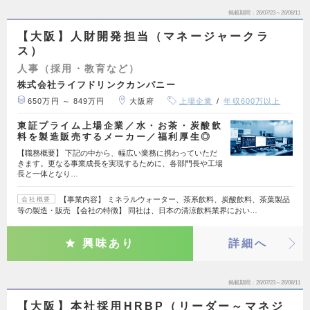
掲載期間
26/07/23～26/08/11
【大阪】人財開発担当（マネージャークラ
ス）
人事（採用・教育など）
株式会社ライフドリンクカンパニー
650万円 ～ 849万円
大阪府
上場企業
年収600万以上
東証プライム上場企業／水・お茶・炭酸飲
料を製造販売するメーカー／福利厚生◎
【職務概要】 下記の中から、幅広い業務に携わっていただ
きます。更なる事業成長を実現するために、各部門長や工場
長と一体となり…
【事業内容】 ミネラルウォーター、茶系飲料、炭酸飲料、茶葉製品
会社概要
等の製造・販売 【会社の特徴】 同社は、日本の清涼飲料業界におい…
興味あり
詳細へ
掲載期間
26/07/23～26/08/11
【大阪】本社採用HRBP（リーダー～マネジ