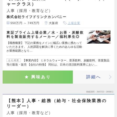
ャークラス）
人事（採用・教育など）
株式会社ライフドリンクカンパニー
550万円 ～ 749万円
大阪府
上場企業
東証プライム上場企業／水・お茶・炭酸飲
料を製造販売するメーカー／福利厚生◎
【職務概要】 下記の業務をメインに幅広い業務に携わって
いただきます。 人的課題を解決に導くためのあらゆる活動
が業務範囲となり…
【事業内容】 ミネラルウォーター、茶系飲料、炭酸飲料、茶葉製品
会社概要
等の製造・販売 【会社の特徴】 同社は、日本の清涼飲料業界におい…
興味あり
詳細へ
掲載期間
26/07/23～26/08/11
【熊本】人事・総務（給与・社会保険業務の
リーダー）
人事（採用・教育など）