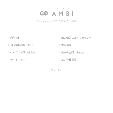
求人TOP
門系
教育など）
ど）の転職・求人情報一覧
若手ハイキャリアのスカウト転職
利用規約
求人情報に関するポリシー
個人情報の取り扱い
推奨環境
ヘルプ・お問い合わせ
参画のお問い合わせ
サイトマップ
エン会社概要
©
en Inc.