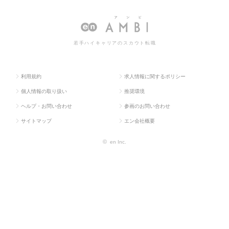
人TOP
門系
度・企画
職・求人情報一覧
若手ハイキャリアのスカウト転職
利用規約
求人情報に関するポリシー
個人情報の取り扱い
推奨環境
ヘルプ・お問い合わせ
参画のお問い合わせ
サイトマップ
エン会社概要
©
en Inc.