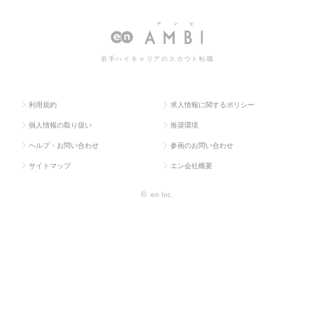
人TOP
門系
度・企画
職・求人情報一覧
若手ハイキャリアのスカウト転職
利用規約
求人情報に関するポリシー
個人情報の取り扱い
推奨環境
ヘルプ・お問い合わせ
参画のお問い合わせ
サイトマップ
エン会社概要
©
en Inc.