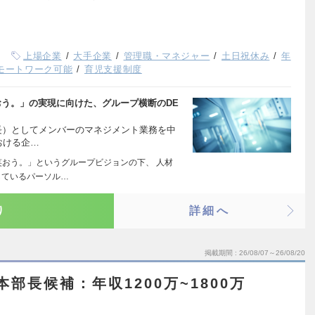
上場企業
大手企業
管理職・マネジャー
土日祝休み
年
モートワーク可能
育児支援制度
おう。」の実現に向けた、グループ横断のDE
室長）としてメンバーのマネジメント業務を中
おける企…
笑おう。」というグループビジョンの下、 人材
しているパーソル…
り
詳細へ
掲載期間
26/08/07～26/08/20
P本部長候補：年収1200万~1800万