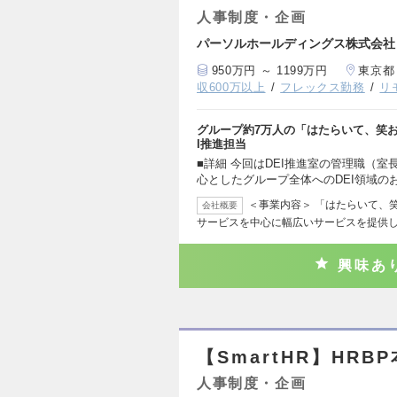
人事制度・企画
パーソルホールディングス株式会社
950万円 ～ 1199万円
東京都
収600万以上
フレックス勤務
リ
グループ約7万人の「はたらいて、笑
I推進担当
■詳細 今回はDEI推進室の管理職（
心としたグループ全体へのDEI領域の
＜事業内容＞ 「はたらいて、
会社概要
サービスを中心に幅広いサービスを提供
興味あ
【SmartHR】HRB
人事制度・企画