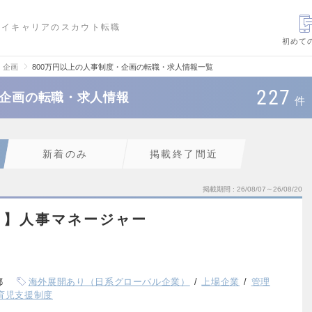
ハイキャリアのスカウト転職
初めて
・企画
800万円以上の人事制度・企画の転職・求人情報一覧
227
・企画の転職・求人情報
件
新着のみ
掲載終了間近
掲載期間
26/08/07～26/08/20
ト】人事マネージャー
都
海外展開あり（日系グローバル企業）
上場企業
管理
育児支援制度