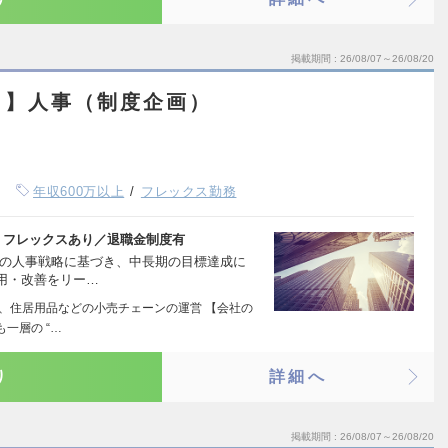
掲載期間
26/08/07～26/08/20
ト】人事（制度企画）
年収600万以上
フレックス勤務
・フレックスあり／退職金制度有
業の人事戦略に基づき、中長期の目標達成に
用・改善をリー…
品、住居用品などの小売チェーンの運営 【会社の
一層の “…
り
詳細へ
掲載期間
26/08/07～26/08/20