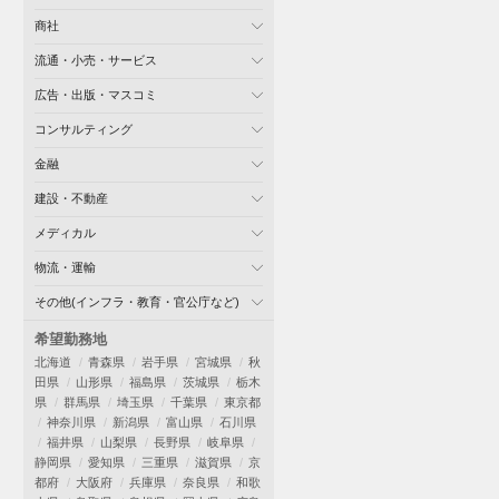
商社
流通・小売・サービス
広告・出版・マスコミ
コンサルティング
金融
建設・不動産
メディカル
物流・運輸
その他(インフラ・教育・官公庁など)
希望勤務地
北海道
青森県
岩手県
宮城県
秋
田県
山形県
福島県
茨城県
栃木
県
群馬県
埼玉県
千葉県
東京都
神奈川県
新潟県
富山県
石川県
福井県
山梨県
長野県
岐阜県
静岡県
愛知県
三重県
滋賀県
京
都府
大阪府
兵庫県
奈良県
和歌