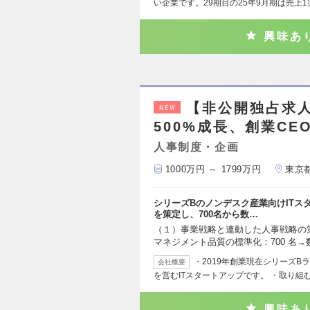
い企業です。29期目の25年9月期は売上1
興味あ
【非公開独占求人/
NEW
500%成長、創業C
人事制度・企画
1000万円 ～ 1799万円
東京
シリーズBのノンデスク産業向けITス
を策定し、700名から数…
（１）事業戦略と連動した人事戦略の
マネジメント品質の標準化：700 名
・2019年創業現在シリーズB
会社概要
を営むITスタートアップです。 ・取り組
興味あ