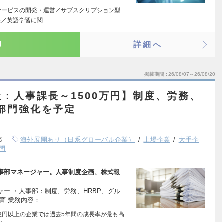
サービスの開発・運営／サブスクリプション型
供／英語学習に関…
り
詳細へ
掲載期間
26/08/07～26/08/20
：人事課長～1500万円】制度、労務、
で部門強化を予定
都
海外展開あり（日系グローバル企業）
上場企業
大手企
問
事部マネージャー。人事制度企画、株式報
ー ・人事部：制度、労務、HRBP、グル
育 業務内容：…
0億円以上の企業では過去5年間の成長率が最も高