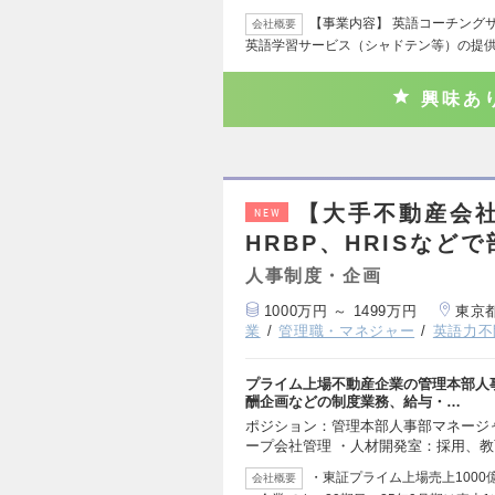
【事業内容】 英語コーチング
会社概要
英語学習サービス（シャドテン等）の提
興味あ
【大手不動産会社
NEW
HRBP、HRISなど
人事制度・企画
1000万円 ～ 1499万円
東京
業
管理職・マネジャー
英語力不
プライム上場不動産企業の管理本部人
酬企画などの制度業務、給与・…
ポジション：管理本部人事部マネージャ
ープ会社管理 ・人材開発室：採用、教
・東証プライム上場売上100
会社概要