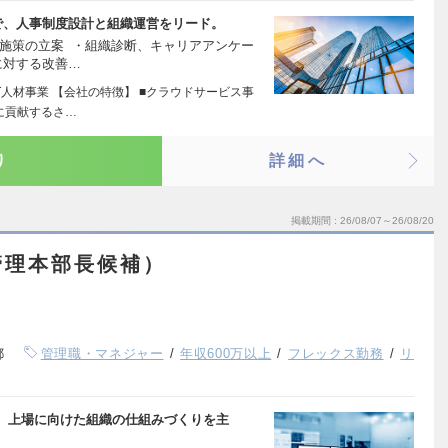
で、人事制度設計と組織運営をリード。
善施策の立案 ・組織診断、キャリアアンケー
に対する改善…
T人材事業 【会社の特徴】 ■クラウドサービス事
に貢献するさ…
り
詳細へ
掲載期間
26/08/07～26/08/20
管理本部長候補）
都
管理職・マネジャー
年収600万以上
フレックス勤務
リ
し、上場に向けた組織の仕組みづくりを主