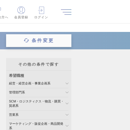
の方へ
会員登録
ログイン
条件変更
その他の条件で探す
希望職種
経営・経営企画・事業企画系
管理部門系
SCM・ロジスティクス・物流・購買・
貿易系
営業系
マーケティング・販促企画・商品開発
系