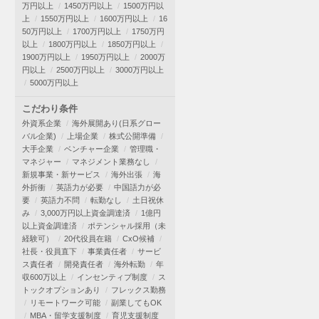
万円以上
1450万円以上
1500万円以
上
1550万円以上
1600万円以上
16
50万円以上
1700万円以上
1750万円
以上
1800万円以上
1850万円以上
1900万円以上
1950万円以上
2000万
円以上
2500万円以上
3000万円以上
5000万円以上
こだわり条件
外資系企業
海外展開あり(日系グロー
バル企業)
上場企業
株式公開準備
大手企業
ベンチャー企業
管理職・
マネジャー
マネジメント業務なし
新規事業・新サービス
海外出張
海
外折衝
英語力が必要
中国語力が必
要
英語力不問
転勤なし
土日祝休
み
3,000万円以上資金調達済
1億円
以上資金調達済
ポテンシャル採用（未
経験可）
20代役員在籍
CxO候補
社長・役員直下
事業責任者
サービ
ス責任者
開発責任者
海外転勤
年
収600万以上
インセンティブ制度
ス
トックオプションあり
フレックス勤務
リモートワーク可能
副業してもOK
MBA・留学支援制度
育児支援制度