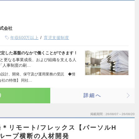
式会社
年収600万以上
育児支援制度
安定した基盤のなかで働くことができます！
大と更なる事業成長、および組織を支える人
「人事制度の刷…
の設計、開発、保守及び運用業務の受託 ◆情
会社の特徴】 同社…
り
詳細へ
掲載期間
26/08/07～26/08/20
＊リモート/フレックス【パーソルH
グループ横断の人材開発