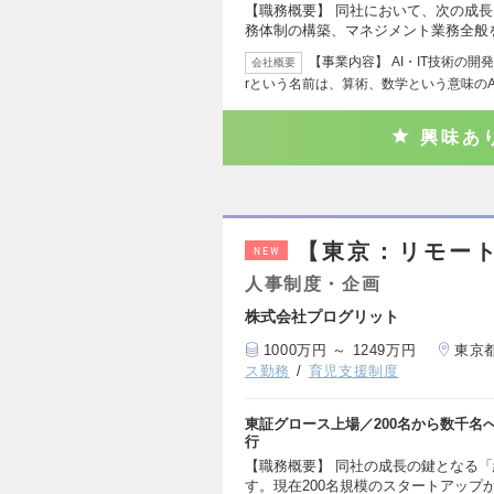
【職務概要】 同社において、次の成長
務体制の構築、マネジメント業務全般
【事業内容】 AI・IT技術の開発
会社概要
rという名前は、算術、数学という意味の
興味あ
【東京：リモー
NEW
人事制度・企画
株式会社プログリット
1000万円 ～ 1249万円
東京
ス勤務
育児支援制度
東証グロース上場／200名から数千名
行
【職務概要】 同社の成長の鍵となる
す。現在200名規模のスタートアップ