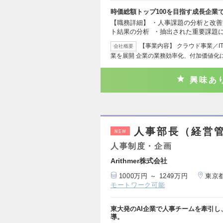
時価総額トップ100を目指す成長企業
【職務詳細】 ・人事課題の分析と改
ト結果の分析 ・抽出された重要課題
【事業内容】 クラウド事業／I
会社概要
業を展開 企業の業務効率化、付加価値化
興味あ
人事部長（経営
NEW
人事制度・企画
Arithmer株式会社
1000万円 ～ 1249万円
東京
モートワーク可能
東大発のAI企業で人事チームを牽引
導。