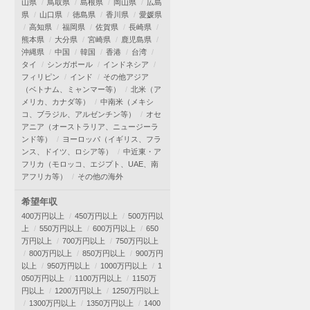
山県
鳥取県
島根県
岡山県
広島
県
山口県
徳島県
香川県
愛媛県
高知県
福岡県
佐賀県
長崎県
熊本県
大分県
宮崎県
鹿児島県
沖縄県
中国
韓国
香港
台湾
タイ
シンガポール
インドネシア
フィリピン
インド
その他アジア
（ベトナム、ミャンマー等）
北米（ア
メリカ、カナダ等）
中南米（メキシ
コ、ブラジル、アルゼンチン等）
オセ
アニア（オーストラリア、ニュージーラ
ンド等）
ヨーロッパ（イギリス、フラ
ンス、ドイツ、ロシア等）
中近東・ア
フリカ（モロッコ、エジプト、UAE、南
アフリカ等）
その他の海外
希望年収
400万円以上
450万円以上
500万円以
上
550万円以上
600万円以上
650
万円以上
700万円以上
750万円以上
800万円以上
850万円以上
900万円
以上
950万円以上
1000万円以上
1
050万円以上
1100万円以上
1150万
円以上
1200万円以上
1250万円以上
1300万円以上
1350万円以上
1400