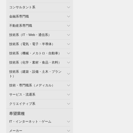
コンサルタント系
金融系専門職
不動産系専門職
技術系（IT・Web・通信系）
技術系（電気・電子・半導体）
技術系（機械・メカトロ・自動車）
技術系（化学・素材・食品・衣料）
技術系（建築・設備・土木・プラン
ト）
技術・専門職系（メディカル）
サービス・流通系
クリエイティブ系
希望業種
IT・インターネット・ゲーム
メーカー