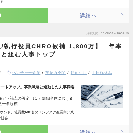
兆3…
り
詳細へ
掲載期間
26/08/07～26/08/20
執行役員CHRO候補-1,800万】｜年率
EOと組む人事トップ
都
ベンチャー企業
英語力不問
転勤なし
土日祝休み
タートアップ。事業戦略と連動した人事戦略
策定・論点の設定 （２）組織全体における
→数千名規模…
ラウンド、社員数600名のノンデスク産業向け業
む社会…
り
詳細へ