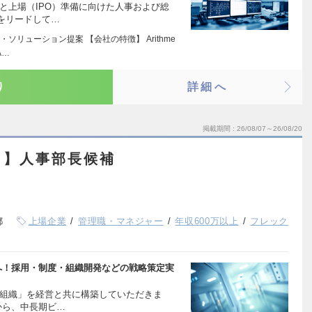
と上場（IPO）準備に向けた人事および総
をリードして…
・ソリューション提案 【会社の特徴】 Arithme
A…
り
詳細へ
掲載期間
26/08/07～26/08/20
ト】人事部長候補
都
上場企業
管理職・マネジャー
年収600万以上
フレック
へ！採用・制度・組織開発などの戦略策定実
「組織」を経営と共に構築していただきま
から、中長期ビ…