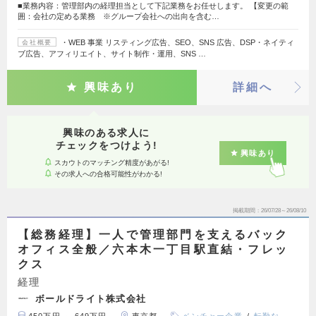
■業務内容：管理部内の経理担当として下記業務をお任せします。 【変更の範
囲：会社の定める業務 ※グループ会社への出向を含む…
・WEB 事業 リスティング広告、SEO、SNS 広告、DSP・ネイティ
会社概要
ブ広告、アフィリエイト、サイト制作・運用、SNS …
興味あり
詳細へ
興味のある求人に
チェックをつけよう!
興味あり
スカウトのマッチング精度があがる!
その求人への合格可能性がわかる!
掲載期間
26/07/28～26/08/10
【総務経理】一人で管理部門を支えるバック
オフィス全般／六本木一丁目駅直結・フレッ
クス
経理
ボールドライト株式会社