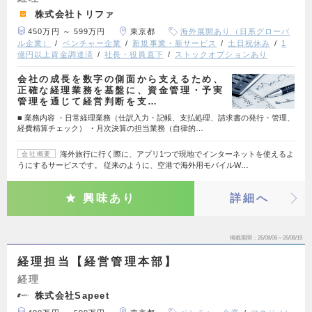
株式会社トリファ
450万円 ～ 599万円
東京都
海外展開あり（日系グローバ
ル企業）
ベンチャー企業
新規事業・新サービス
土日祝休み
1
億円以上資金調達済
社長・役員直下
ストックオプションあり
会社の成長を数字の側面から支えるため、
正確な経理業務を基盤に、資金管理・予実
管理を通じて経営判断を支…
■ 業務内容 ・日常経理業務（仕訳入力・記帳、支払処理、請求書の発行・管理、
経費精算チェック） ・月次決算の担当業務（自律的…
海外旅行に行く際に、アプリ1つで現地でインターネットを使えるよ
会社概要
うにするサービスです。 従来のように、空港で海外用モバイルW…
興味あり
詳細へ
掲載期間
26/08/06～26/08/19
経理担当【経営管理本部】
経理
株式会社Sapeet