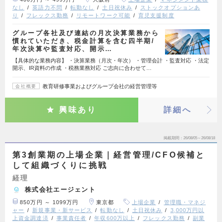
なし
英語力不問
転勤なし
土日祝休み
ストックオプションあ
り
フレックス勤務
リモートワーク可能
育児支援制度
グループ各社及び連結の月次決算業務から
慣れていただき、税金計算を含む四半期/
年次決算や監査対応、開示…
【具体的な業務内容】 ・決算業務（月次・年次） ・管理会計 ・監査対応 ・法定
開示、IR資料の作成 ・税務業務対応 ご志向に合わせて…
教育研修事業およびグループ会社の経営管理等
会社概要
興味あり
詳細へ
掲載期間
26/08/05～26/08/18
第3創業期の上場企業｜経営管理/CFO候補と
して組織づくりに挑戦
経理
株式会社エージェント
850万円 ～ 1099万円
東京都
上場企業
管理職・マネジ
ャー
新規事業・新サービス
転勤なし
土日祝休み
3,000万円以
上資金調達済
事業責任者
年収600万以上
フレックス勤務
副業