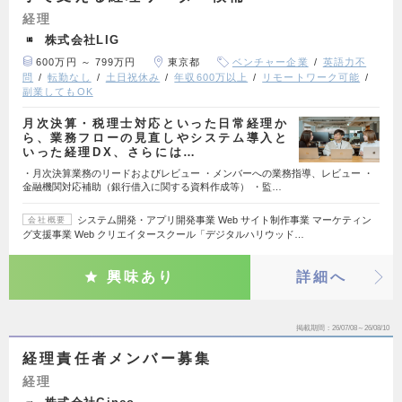
経理
株式会社LIG
600万円 ～ 799万円
東京都
ベンチャー企業
英語力不
問
転勤なし
土日祝休み
年収600万以上
リモートワーク可能
副業してもOK
月次決算・税理士対応といった日常経理か
ら、業務フローの見直しやシステム導入と
いった経理DX、さらには…
・月次決算業務のリードおよびレビュー ・メンバーへの業務指導、レビュー ・
金融機関対応補助（銀行借入に関する資料作成等） ・監…
システム開発・アプリ開発事業 Web サイト制作事業 マーケティン
会社概要
グ支援事業 Web クリエイタースクール「デジタルハリウッド…
興味あり
詳細へ
掲載期間
26/07/08～26/08/10
経理責任者メンバー募集
経理