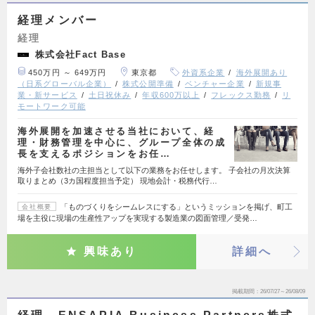
経理メンバー
経理
株式会社Fact Base
450万円 ～ 649万円
東京都
外資系企業
海外展開あり
（日系グローバル企業）
株式公開準備
ベンチャー企業
新規事
業・新サービス
土日祝休み
年収600万以上
フレックス勤務
リ
モートワーク可能
海外展開を加速させる当社において、経
理・財務管理を中心に、グループ全体の成
長を支えるポジションをお任…
海外子会社数社の主担当として以下の業務をお任せします。 子会社の月次決算
取りまとめ（3カ国程度担当予定） 現地会計・税務代行…
「ものづくりをシームレスにする」というミッションを掲げ、町工
会社概要
場を主役に現場の生産性アップを実現する製造業の図面管理／受発…
興味あり
詳細へ
掲載期間
26/07/27～26/08/09