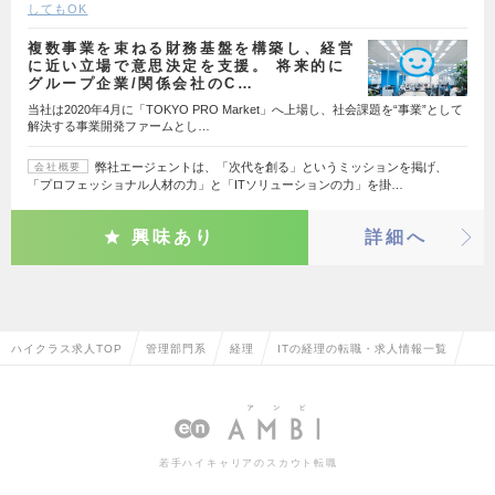
してもOK
複数事業を束ねる財務基盤を構築し、経営
に近い立場で意思決定を支援。 将来的に
グループ企業/関係会社のC…
当社は2020年4月に「TOKYO PRO Market」へ上場し、社会課題を“事業”として
解決する事業開発ファームとし…
弊社エージェントは、「次代を創る」というミッションを掲げ、
会社概要
「プロフェッショナル人材の力」と「ITソリューションの力」を掛…
興味あり
詳細へ
ハイクラス求人TOP
管理部門系
経理
ITの経理の転職・求人情報一覧
若手ハイキャリアのスカウト転職