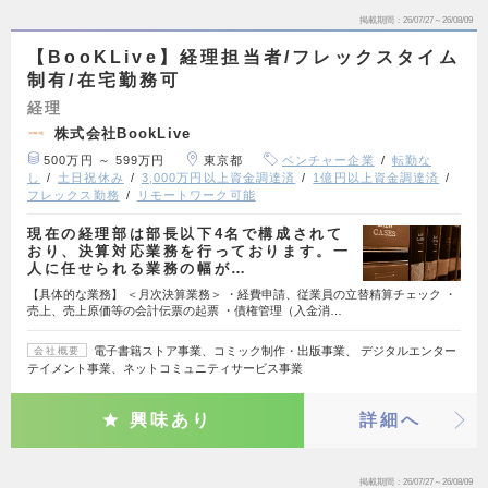
掲載期間
26/07/27～26/08/09
【BooKLive】経理担当者/フレックスタイム
制有/在宅勤務可
経理
株式会社BookLive
500万円 ～ 599万円
東京都
ベンチャー企業
転勤な
し
土日祝休み
3,000万円以上資金調達済
1億円以上資金調達済
フレックス勤務
リモートワーク可能
現在の経理部は部長以下4名で構成されて
おり、決算対応業務を行っております。一
人に任せられる業務の幅が…
【具体的な業務】 ＜月次決算業務＞ ・経費申請、従業員の立替精算チェック ・
売上、売上原価等の会計伝票の起票 ・債権管理（入金消…
電子書籍ストア事業、コミック制作・出版事業、 デジタルエンター
会社概要
テイメント事業、ネットコミュニティサービス事業
興味あり
詳細へ
掲載期間
26/07/27～26/08/09