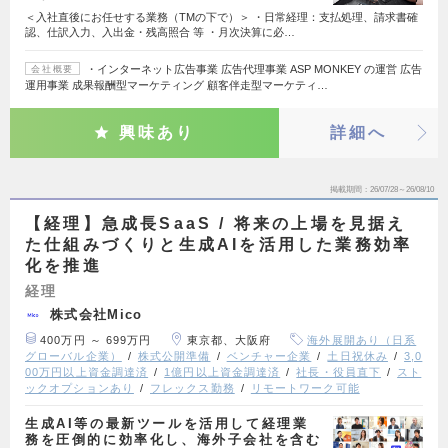
＜入社直後にお任せする業務（TMの下で）＞ ・日常経理：支払処理、請求書確
認、仕訳入力、入出金・残高照合 等 ・月次決算に必…
・インターネット広告事業 広告代理事業 ASP MONKEY の運営 広告
会社概要
運用事業 成果報酬型マーケティング 顧客伴走型マーケティ…
興味あり
詳細へ
掲載期間
26/07/28～26/08/10
【経理】急成長SaaS / 将来の上場を見据え
た仕組みづくりと生成AIを活用した業務効率
化を推進
経理
株式会社Mico
400万円 ～ 699万円
東京都、大阪府
海外展開あり（日系
グローバル企業）
株式公開準備
ベンチャー企業
土日祝休み
3,0
00万円以上資金調達済
1億円以上資金調達済
社長・役員直下
スト
ックオプションあり
フレックス勤務
リモートワーク可能
生成AI等の最新ツールを活用して経理業
務を圧倒的に効率化し、海外子会社を含む