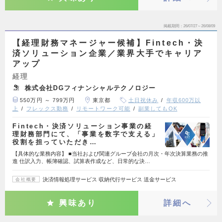
掲載期間
26/07/27～26/08/09
【経理財務マネージャー候補】Fintech・決
済ソリューション企業／業界大手でキャリア
アップ
経理
株式会社DGフィナンシャルテクノロジー
550万円 ～ 799万円
東京都
土日祝休み
年収600万以
上
フレックス勤務
リモートワーク可能
副業してもOK
Fintech・決済ソリューション事業の経
理財務部門にて、「事業を数字で支える」
役割を担っていただき…
【具体的な業務内容】 ■当社および関連グループ会社の月次・年次決算業務の推
進 仕訳入力、帳簿確認、試算表作成など、日常的な決…
決済情報処理サービス 収納代行サービス 送金サービス
会社概要
興味あり
詳細へ