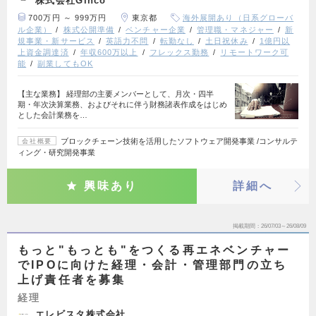
株式会社Ginco
700万円 ～ 999万円
東京都
海外展開あり（日系グローバ
ル企業）
株式公開準備
ベンチャー企業
管理職・マネジャー
新
規事業・新サービス
英語力不問
転勤なし
土日祝休み
1億円以
上資金調達済
年収600万以上
フレックス勤務
リモートワーク可
能
副業してもOK
【主な業務】 経理部の主要メンバーとして、月次・四半
期・年次決算業務、およびそれに伴う財務諸表作成をはじめ
とした会計業務を…
ブロックチェーン技術を活用したソフトウェア開発事業 /コンサルテ
会社概要
ィング・研究開発事業
興味あり
詳細へ
掲載期間
26/07/03～26/08/09
もっと"もっとも"をつくる再エネベンチャー
でIPOに向けた経理・会計・管理部門の立ち
上げ責任者を募集
経理
エレビスタ株式会社