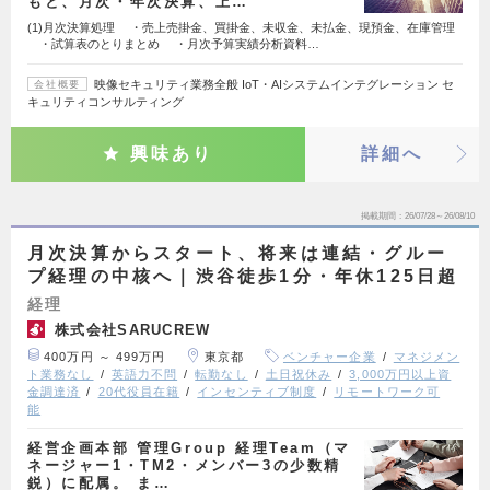
もと、月次・年次決算、上…
(1)月次決算処理 ・売上売掛金、買掛金、未収金、未払金、現預金、在庫管理
・試算表のとりまとめ ・月次予算実績分析資料…
映像セキュリティ業務全般 IoT・AIシステムインテグレーション セ
会社概要
キュリティコンサルティング
興味あり
詳細へ
掲載期間
26/07/28～26/08/10
月次決算からスタート、将来は連結・グルー
プ経理の中核へ｜渋谷徒歩1分・年休125日超
経理
株式会社SARUCREW
400万円 ～ 499万円
東京都
ベンチャー企業
マネジメン
ト業務なし
英語力不問
転勤なし
土日祝休み
3,000万円以上資
金調達済
20代役員在籍
インセンティブ制度
リモートワーク可
能
経営企画本部 管理Group 経理Team（マ
ネージャー1・TM2・メンバー3の少数精
鋭）に配属。 ま…