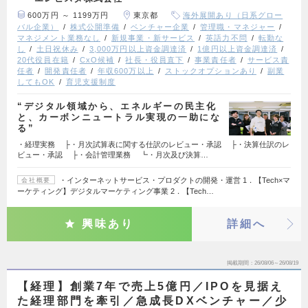
600万円 ～ 1199万円
東京都
海外展開あり（日系グロー
バル企業）
株式公開準備
ベンチャー企業
管理職・マネジャー
マネジメント業務なし
新規事業・新サービス
英語力不問
転勤な
し
土日祝休み
3,000万円以上資金調達済
1億円以上資金調達済
20代役員在籍
CxO候補
社長・役員直下
事業責任者
サービス責
任者
開発責任者
年収600万以上
ストックオプションあり
副業
してもOK
育児支援制度
“デジタル領域から、エネルギーの民主化
と、カーボンニュートラル実現の一助にな
る”
・経理実務 ├・月次試算表に関する仕訳のレビュー・承認 ├・決算仕訳のレ
ビュー・承認 ├・会計管理業務 ┗・月次及び決算…
・インターネットサービス・プロダクトの開発・運営 1．【Tech×マ
会社概要
ーケティング】デジタルマーケティング事業 2．【Tech…
興味あり
詳細へ
掲載期間
26/08/06～26/08/19
【経理】創業7年で売上5億円／IPOを見据え
た経理部門を牽引／急成長DXベンチャー／少