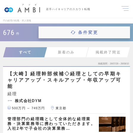
若手ハイキャリアのスカウト転職
ITの経理の転職・求人情報
676
条件変更
件
すべて
新着のみ
掲載終了間近
掲載期間
26/07/28～26/08/10
【大崎】経理幹部候補◇経理としての早期キ
ャリアアップ・スキルアップ・年収アップ可
能
経理
株式会社DYM
500万円 ～ 749万円
東京都
管理部門の経理職として全体的な経理業
務・決算業務等に携わっていただきます。
入社2年で子会社の決算業務…