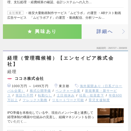
理、支払処理 ・経費精算の確認、会計システムへの入力…
・格安大量動画制作サービス「ムビラボ」 の運営 ・ABテスト動画
会社概要
広告サービス 「ムビラボアド」の運営 ・動画配信、分析ツール…
興味あり
詳細へ
掲載期間
26/07/27～26/08/09
経理（管理職候補）【エンセイピア株式会
社】
経理
ココネ株式会社
1000万円 ～ 1499万円
東京都
海外展開あり（日系グロー
バル企業）
株式公開準備
ベンチャー企業
新規事業・新サービ
ス
英語力不問
転勤なし
土日祝休み
社長・役員直下
年収600
万以上
フレックス勤務
リモートワーク可能
育児支援制度
IPO準備を本格化している中、現在のメンバー達と連携して
経理体制の構築や仕組みの見直し、組織マネジメントを担っ
ていただく…