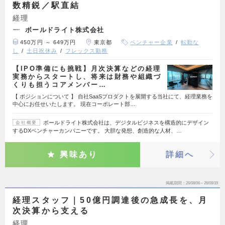
数精鋭／駅直結
経理
ボールドライト株式会社
450万円 ～ 649万円
東京都
ベンチャー企業
転勤な
し
土日祝休み
フレックス勤務
【IPO準備にも挑戦】月次決算などの経理
実務からスタートし、将来は財務や組織づ
くりも担うコアメンバー…
【 ポジションについて 】 自社SaaSプロダクトを展開する当社にて、経理業務を
中心にお任せいたします。 現在コーポレート部…
ボールドライト株式会社は、デジタルビジネスを構造的にデザイン
会社概要
するDXベンチャーカンパニーです。 大胆な発想、創造的な人材、…
興味あり
詳細へ
掲載期間
26/08/06～26/08/19
経理スタッフ｜50億円調達後の急成長を、月
次決算から支える
経理