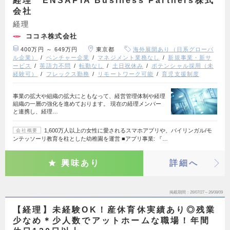
経理 ENSAPIA Business Partners株式
会社
経理
ココネ株式会社
400万円 ～ 649万円
東京都
海外展開あり（日系グローバ
ル企業）
ベンチャー企業
マネジメント業務なし
新規事業・新サ
ービス
英語力不問
転勤なし
土日祝休み
ポテンシャル採用（未
経験可）
フレックス勤務
リモートワーク可能
育児支援制度
事業の拡大や組織の拡大にともなって、経営管理体制や経理
組織の一層の強化を進めております。 現在の経理メンバー
と連携し、経理…
1,600万人以上の女性に愛されるスマホアプリや、バイリンガル/モ
会社概要
ンテッソーリ教育を柱とした幼稚園を運営 ■アプリ事業: 『…
興味あり
詳細へ
掲載期間
26/07/27～26/08/09
【経理】未経験OK！産休育休実績あり◎残業
少なめ＊少人数でアットホームな職場！年間