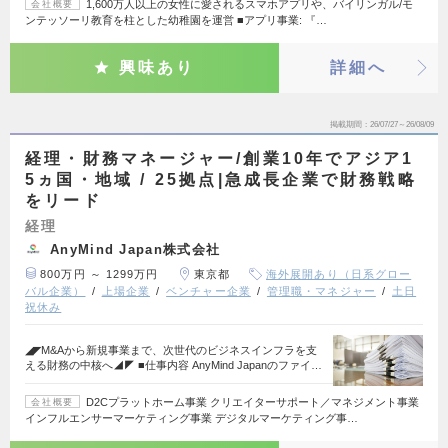
1,600万人以上の女性に愛されるスマホアプリや、バイリンガル/モ
会社概要
ンテッソーリ教育を柱とした幼稚園を運営 ■アプリ事業: 『…
興味あり
詳細へ
掲載期間
26/07/27～26/08/09
経理・財務マネージャー/創業10年でアジア1
5ヵ国・地域 / 25拠点|急成長企業で財務戦略
をリード
経理
AnyMind Japan株式会社
800万円 ～ 1299万円
東京都
海外展開あり（日系グロー
バル企業）
上場企業
ベンチャー企業
管理職・マネジャー
土日
祝休み
◢◤M&Aから新規事業まで、次世代のビジネスインフラを支
える財務の中核へ◢◤ ■仕事内容 AnyMind Japanのファイ…
D2Cプラットホーム事業 クリエイターサポート／マネジメント事業
会社概要
インフルエンサーマーケティング事業 デジタルマーケティング事…