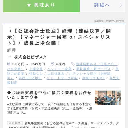
興味あり
詳細へ
掲載期間
26/07/27～26/08/09
〈【公認会計士歓迎】経理（連結決算／開
示）【マネージャー候補 or スペシャリス
ト】〉成長上場企業！
経理
株式会社ビザスク
750万円 ～ 1249万円
東京都
海外展開あり（日系グロー
バル企業）
上場企業
ベンチャー企業
新規事業・新サービス
英
語力が必要
転勤なし
土日祝休み
ポテンシャル採用（未経験
可）
年収600万以上
リモートワーク可能
副業してもOK
育児支
援制度
◆◇経理実務を中心に幅広く業務をお任せ
いたします◇◆
=主な業務 ご経験に応じて、以下の業務をお任せする予定で
す (1)決算業務 ・月次・年次連結決算（売上・原価等） ・決
算開示まで…
新規事業開発における業界研究やニーズ調査、マーケティング、グ
会社概要
ローバル進出等、様々な課題の解決に対し、「スポットコンサル」…