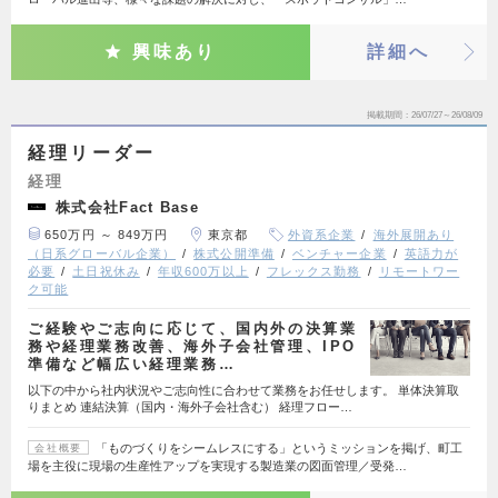
興味あり
詳細へ
掲載期間
26/07/27～26/08/09
経理リーダー
経理
株式会社Fact Base
650万円 ～ 849万円
東京都
外資系企業
海外展開あり
（日系グローバル企業）
株式公開準備
ベンチャー企業
英語力が
必要
土日祝休み
年収600万以上
フレックス勤務
リモートワー
ク可能
ご経験やご志向に応じて、国内外の決算業
務や経理業務改善、海外子会社管理、IPO
準備など幅広い経理業務…
以下の中から社内状況やご志向性に合わせて業務をお任せします。 単体決算取
りまとめ 連結決算（国内・海外子会社含む） 経理フロー…
「ものづくりをシームレスにする」というミッションを掲げ、町工
会社概要
場を主役に現場の生産性アップを実現する製造業の図面管理／受発…