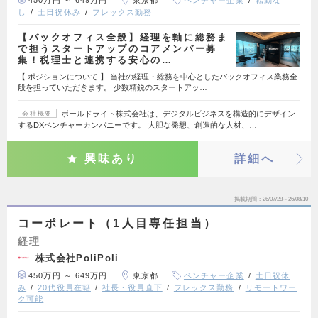
450万円 ～ 649万円
東京都
ベンチャー企業
転勤な
し
土日祝休み
フレックス勤務
【バックオフィス全般】経理を軸に総務ま
で担うスタートアップのコアメンバー募
集！税理士と連携する安心の…
【 ポジションについて 】 当社の経理・総務を中心としたバックオフィス業務全
般を担っていただきます。 少数精鋭のスタートアッ…
ボールドライト株式会社は、デジタルビジネスを構造的にデザイン
会社概要
するDXベンチャーカンパニーです。 大胆な発想、創造的な人材、…
興味あり
詳細へ
掲載期間
26/07/28～26/08/10
コーポレート（1人目専任担当）
経理
株式会社PoliPoli
450万円 ～ 649万円
東京都
ベンチャー企業
土日祝休
み
20代役員在籍
社長・役員直下
フレックス勤務
リモートワー
ク可能