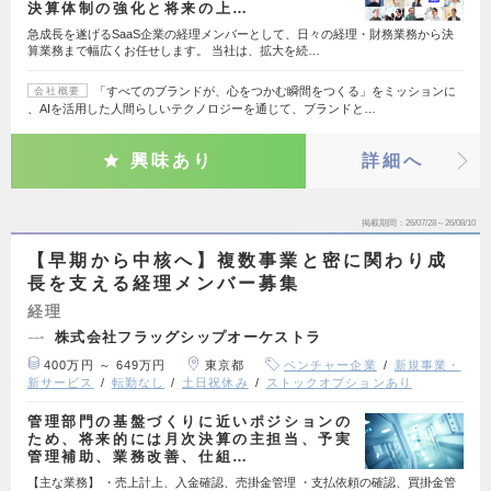
決算体制の強化と将来の上…
急成長を遂げるSaaS企業の経理メンバーとして、日々の経理・財務業務から決
算業務まで幅広くお任せします。 当社は、拡大を続…
「すべてのブランドが、心をつかむ瞬間をつくる」をミッションに
会社概要
、AIを活用した人間らしいテクノロジーを通じて、ブランドと…
興味あり
詳細へ
掲載期間
26/07/28～26/08/10
【早期から中核へ】複数事業と密に関わり成
長を支える経理メンバー募集
経理
株式会社フラッグシップオーケストラ
400万円 ～ 649万円
東京都
ベンチャー企業
新規事業・
新サービス
転勤なし
土日祝休み
ストックオプションあり
管理部門の基盤づくりに近いポジションの
ため、将来的には月次決算の主担当、予実
管理補助、業務改善、仕組…
【主な業務】 ・売上計上、入金確認、売掛金管理 ・支払依頼の確認、買掛金管