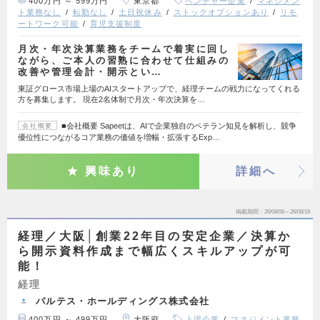
400万円 ～ 599万円
東京都
ベンチャー企業
マネジメン
ト業務なし
転勤なし
土日祝休み
ストックオプションあり
リモ
ートワーク可能
育児支援制度
月次・年次決算業務をチームで着実に回し
ながら、ご本人の習熟に合わせて仕組みの
改善や管理会計・開示とい…
東証グロース市場上場のAIスタートアップで、経理チームの戦力になってくれる
方を募集します。 現在2名体制で月次・年次決算を…
■会社概要 Sapeetは、AIで企業独自のベテラン知見を解析し、競争
会社概要
優位性につながるコア業務の価値を増幅・拡張するExp…
興味あり
詳細へ
掲載期間
26/08/06～26/08/19
経理／大阪│創業22年目の安定企業／決算か
ら開示資料作成まで幅広くスキルアップが可
能！
経理
バルテス・ホールディングス株式会社
400万円 ～ 499万円
大阪府
上場企業
マネジメント業務