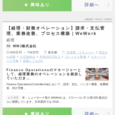
興味あり
詳細へ
掲載期間
26/07/27～26/08/09
【経理・財務オペレーション】請求・支払管
理、業務改善、プロセス構築｜WeWork
経理
WWJ株式会社
600万円 ～ 749万円
東京都
管理職・マネジャー
英語力
が必要
土日祝休み
年収600万以上
フレックス勤務
リモートワ
ーク可能
副業してもOK
Finance Operationsのマネージャーと
して、経理業務のオペレーションを統括し
ていただき…
Finance Operations/Controllershipにおいて、請求、支払、ベンダー審査、経費精
算、仲介手数…
米・ニューヨーク発の WeWork は、グローバル 37 か国 600 拠点以
会社概要
上に展開しています。日本国内では 2018…
興味あり
詳細へ