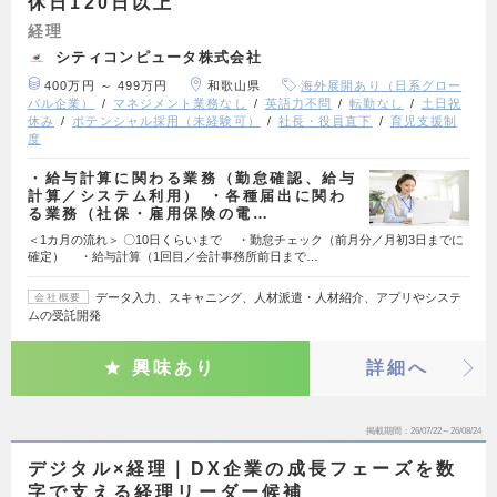
休日120日以上
経理
シティコンピュータ株式会社
400万円 ～ 499万円
和歌山県
海外展開あり（日系グロー
バル企業）
マネジメント業務なし
英語力不問
転勤なし
土日祝
休み
ポテンシャル採用（未経験可）
社長・役員直下
育児支援制
度
・給与計算に関わる業務（勤怠確認、給与
計算／システム利用） ・各種届出に関わ
る業務（社保・雇用保険の電…
＜1カ月の流れ＞ 〇10日くらいまで ・勤怠チェック（前月分／月初3日までに
確定） ・給与計算（1回目／会計事務所前日まで…
データ入力、スキャニング、人材派遣・人材紹介、アプリやシステ
会社概要
ムの受託開発
興味あり
詳細へ
掲載期間
26/07/22～26/08/24
デジタル×経理｜DX企業の成長フェーズを数
字で支える経理リーダー候補