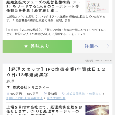
組織急拡大フェーズの経営基盤構築（0→
1）をリードする1人目のコーポレート専
任担当を募集！経営層と連…
ご経験とスキルに応じて、バックオフィス業務を横断的に担当していただきま
す。 1. 経営基盤の構築と最適化 法務、経理、労務、…
2018年2月設立。「新しい政治・行政の仕組みをつくりつづけるこ
会社概要
とで、世界中の人々の幸せな暮らしに貢献する。」をミッショ…
興味あり
詳細へ
掲載期間
26/07/28～26/08/10
【経理スタッフ】IPO準備企業/年間休日１２
０日/18年連続黒字
経理
株式会社トリニティー
400万円 ～ 599万円
愛知県
株式公開準備
転勤なし
3,000万円以上資金調達済
育児支援制度
上場を目指す当社にて、経理業務全般をお
任せします。CFOと経理マネージャーの