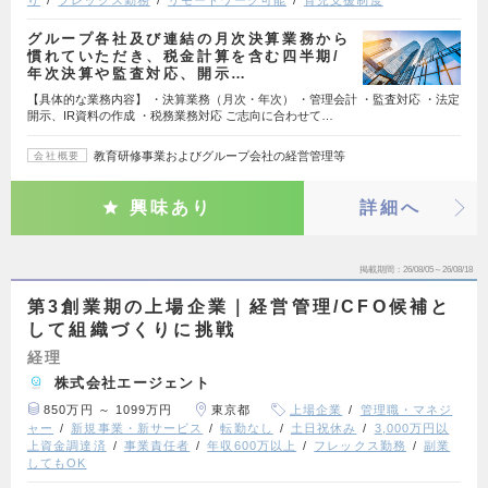
グループ各社及び連結の月次決算業務から
慣れていただき、税金計算を含む四半期/
年次決算や監査対応、開示…
【具体的な業務内容】 ・決算業務（月次・年次） ・管理会計 ・監査対応 ・法定
開示、IR資料の作成 ・税務業務対応 ご志向に合わせて…
教育研修事業およびグループ会社の経営管理等
会社概要
興味あり
詳細へ
掲載期間
26/08/05～26/08/18
第3創業期の上場企業｜経営管理/CFO候補と
して組織づくりに挑戦
経理
株式会社エージェント
850万円 ～ 1099万円
東京都
上場企業
管理職・マネジ
ャー
新規事業・新サービス
転勤なし
土日祝休み
3,000万円以
上資金調達済
事業責任者
年収600万以上
フレックス勤務
副業
してもOK