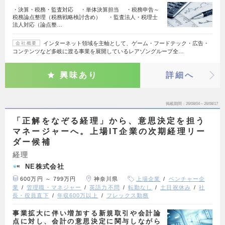
・決算・税務・監査対応 ・単体決算担当 ・税務申告～
税務論点整理（税務戦略検討含め） ・監査法人・税理士
法人対応（論点整…
インターネット領域を主軸として、ゲーム・フードテック・広告・
会社概要
コンテンツなど多岐に渡る事業を展開しているレアゾングループ全…
興味あり
詳細へ
掲載期間
26/08/04～26/08/17
「正解をなぞる経理」から、意思決定を担う
マネージャーへ。上場IT企業の次期経理リー
ダー候補
経理
NE株式会社
600万円 ～ 799万円
神奈川県
上場企業
ベンチャー企
業
管理職・マネジャー
英語力不問
転勤なし
土日祝休み
社
長・役員直下
年収600万以上
フレックス勤務
事業拡大に伴い増加する新規取引や会計論
点に対し、会計の意思決定に関与しながら