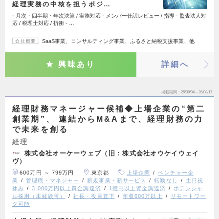
経理実務の中核を担うポジ…
- 月次・四半期・年次決算 / 実務対応 - メンバー仕訳レビュー / 指導 - 監査法人対
応 / 税理士対応 / 折衝 - …
SaaS事業、コンサルティング事業、ふるさと納税支援事業、他
会社概要
興味あり
詳細へ
掲載期間
26/08/04～26/08/17
経理財務マネージャー候補◆上場企業の“第二
創業期”、 連結からM&Aまで、経理財務の力
で未来を創る
経理
株式会社オーケーウェブ（旧：株式会社オウケイウェイ
ヴ）
600万円 ～ 799万円
東京都
上場企業
ベンチャー企
業
管理職・マネジャー
新規事業・新サービス
転勤なし
土日祝
休み
3,000万円以上資金調達済
1億円以上資金調達済
ポテンシャ
ル採用（未経験可）
社長・役員直下
年収600万以上
リモートワー
ク可能