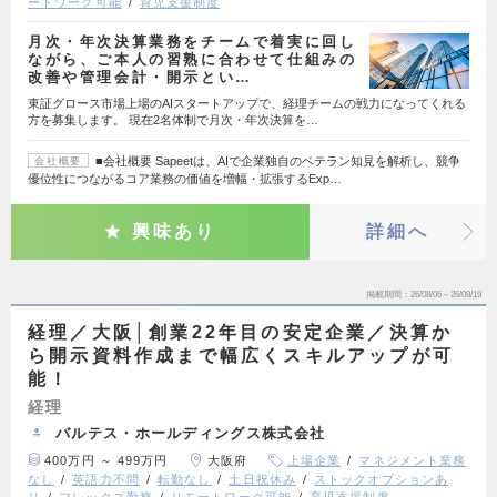
ートワーク可能
育児支援制度
月次・年次決算業務をチームで着実に回し
ながら、ご本人の習熟に合わせて仕組みの
改善や管理会計・開示とい…
東証グロース市場上場のAIスタートアップで、経理チームの戦力になってくれる
方を募集します。 現在2名体制で月次・年次決算を…
■会社概要 Sapeetは、AIで企業独自のベテラン知見を解析し、競争
会社概要
優位性につながるコア業務の価値を増幅・拡張するExp…
興味あり
詳細へ
掲載期間
26/08/06～26/08/19
経理／大阪│創業22年目の安定企業／決算か
ら開示資料作成まで幅広くスキルアップが可
能！
経理
バルテス・ホールディングス株式会社
400万円 ～ 499万円
大阪府
上場企業
マネジメント業務
なし
英語力不問
転勤なし
土日祝休み
ストックオプションあ
り
フレックス勤務
リモートワーク可能
育児支援制度