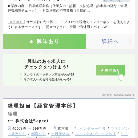
■ 業務内容 ・日常経理業務（仕訳入力・記帳、支払処理、請求書の発行・管理、
経費精算チェック） ・月次決算の担当業務（自律的…
海外旅行に行く際に、アプリ1つで現地でインターネットを使えるよ
会社概要
うにするサービスです。 従来のように、空港で海外用モバイルW…
興味あり
詳細へ
興味のある求人に
チェックをつけよう!
興味あり
スカウトのマッチング精度があがる!
その求人への合格可能性がわかる!
掲載期間
26/08/06～26/08/19
経理担当【経営管理本部】
経理
株式会社Sapeet
400万円 ～ 599万円
東京都
ベンチャー企業
マネジメン
ト業務なし
転勤なし
土日祝休み
ストックオプションあり
リモ