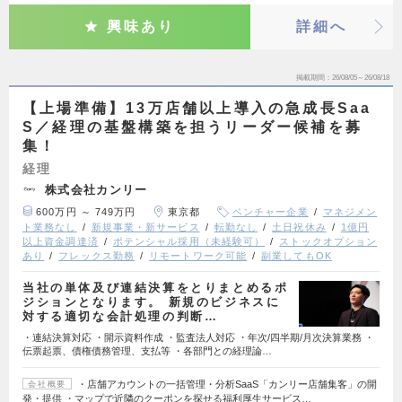
興味あり
詳細へ
掲載期間
26/08/05～26/08/18
【上場準備】13万店舗以上導入の急成長Saa
S／経理の基盤構築を担うリーダー候補を募
集！
経理
株式会社カンリー
600万円 ～ 749万円
東京都
ベンチャー企業
マネジメン
ト業務なし
新規事業・新サービス
転勤なし
土日祝休み
1億円
以上資金調達済
ポテンシャル採用（未経験可）
ストックオプション
あり
フレックス勤務
リモートワーク可能
副業してもOK
当社の単体及び連結決算をとりまとめるポ
ジションとなります。 新規のビジネスに
対する適切な会計処理の判断…
・連結決算対応 ・開示資料作成 ・監査法人対応 ・年次/四半期/月次決算業務 ・
伝票起票、債権債務管理、支払等 ・各部門との経理論…
・店舗アカウントの一括管理・分析SaaS「カンリー店舗集客」の開
会社概要
発・提供 ・マップで近隣のクーポンを探せる福利厚生サービス…