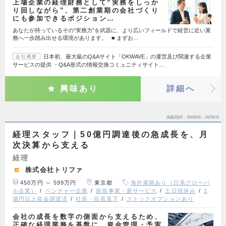
上場企業の経理財務として“実務をしっか
り回しながら”、第二創業期の会社づくり
にも参加できるポジション…
あなたが持っているその“実務力”を武器に、より広いフィールドで経営に近い業
務へ一歩踏み出せる環境があります。 ■ まずお…
日本初、最大級のQ&Aサイト「OKWAVE」の運営及び関連する企業
会社概要
サービスの提供 ・Q&A形式の情報交換コミュニティサイト…
興味あり
詳細へ
掲載期間
26/08/06～26/08/19
経理スタッフ｜50億円調達後の急成長を、月
次決算から支える
経理
株式会社トリファ
450万円 ～ 599万円
東京都
海外展開あり（日系グローバ
ル企業）
ベンチャー企業
新規事業・新サービス
土日祝休み
1
億円以上資金調達済
社長・役員直下
ストックオプションあり
会社の成長を数字の側面から支えるため、
正確な経理業務を基盤に、資金管理・予実