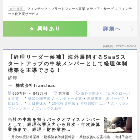
フィンテック・プラットフォーム事業 メディア・サービス フィンテ
会社概要
ック化支援サービス
興味あり
詳細へ
掲載期間
26/08/05～26/08/18
【経理リーダー候補】海外展開するSaaSス
タートアップの中核メンバーとして経理体制
構築を主導できる！
経理
株式会社Translead
650万円 ～ 849万円
東京都
海外展開あり（日系グローバ
ル企業）
株式公開準備
ベンチャー企業
新規事業・新サービス
転勤なし
土日祝休み
20代役員在籍
年収600万以上
ストックオ
プションあり
フレックス勤務
当社の中核を担うバックオフィスメンバー
として、経理伝票入力から月次・年次決算
業務まで、経理・財務業務…
・月次/年度決算業務 ・財務諸表等経営報告 ・業務改善の立案推進 ・海外子会社