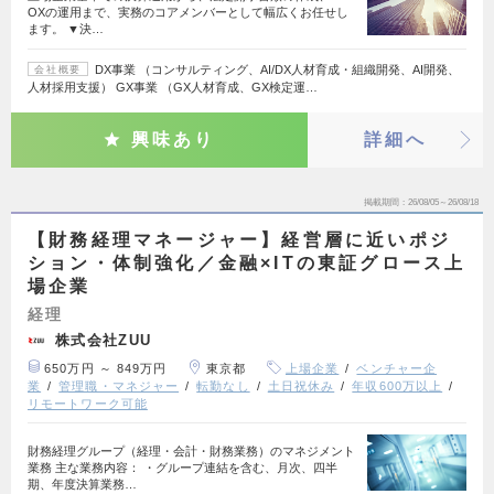
OXの運用まで、実務のコアメンバーとして幅広くお任せし
ます。 ▼決…
DX事業 （コンサルティング、AI/DX人材育成・組織開発、AI開発、
会社概要
人材採用支援） GX事業 （GX人材育成、GX検定運…
興味あり
詳細へ
掲載期間
26/08/05～26/08/18
【財務経理マネージャー】経営層に近いポジ
ション・体制強化／金融×ITの東証グロース上
場企業
経理
株式会社ZUU
650万円 ～ 849万円
東京都
上場企業
ベンチャー企
業
管理職・マネジャー
転勤なし
土日祝休み
年収600万以上
リモートワーク可能
財務経理グループ（経理・会計・財務業務）のマネジメント
業務 主な業務内容： ・グループ連結を含む、月次、四半
期、年度決算業務…