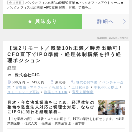
バックオフィスのBPaaS/BPO事業 ■バックオフィスアウトソース ■
会社概要
バックオフィス仕組構築 ■IPO支援 経理、財務、労務を…
興味あり
詳細へ
掲載期間
26/08/05～26/08/18
【週2リモート／残業10h未満／時差出勤可】
CFO直下でIPO準備・経理体制構築を担う経
理ポジション
経理
株式会社GIG
500万円 ～ 749万円
東京都
株式公開準備
ベンチャー企
業
管理職・マネジャー
転勤なし
土日祝休み
年収600万以上
リモートワーク可能
副業してもOK
育児支援制度
月次・年次決算業務をはじめ、経理体制の
整備や監査法人対応と税理士対応、ならび
にIPOに関わる経理業務…
【主な業務内容】 ご経験・スキルに応じて、以下の業務をお任せします。 ▪️経理
業務全般 ・仕訳入力 ・売掛金・買掛金管理 ・請求書…