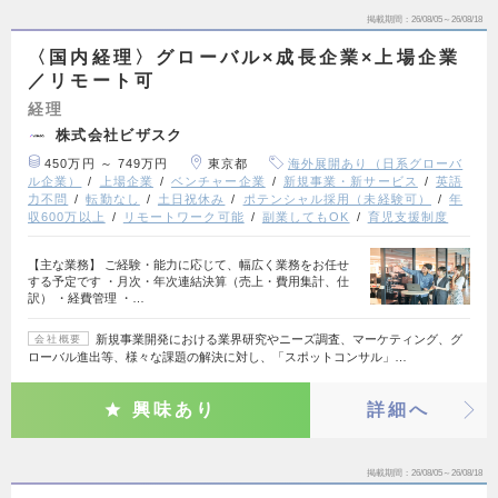
掲載期間
26/08/05～26/08/18
〈国内経理〉グローバル×成長企業×上場企業
／リモート可
経理
株式会社ビザスク
450万円 ～ 749万円
東京都
海外展開あり（日系グローバ
ル企業）
上場企業
ベンチャー企業
新規事業・新サービス
英語
力不問
転勤なし
土日祝休み
ポテンシャル採用（未経験可）
年
収600万以上
リモートワーク可能
副業してもOK
育児支援制度
【主な業務】 ご経験・能力に応じて、幅広く業務をお任せ
する予定です ・月次・年次連結決算（売上・費用集計、仕
訳） ・経費管理 ・…
新規事業開発における業界研究やニーズ調査、マーケティング、グ
会社概要
ローバル進出等、様々な課題の解決に対し、「スポットコンサル」…
興味あり
詳細へ
掲載期間
26/08/05～26/08/18