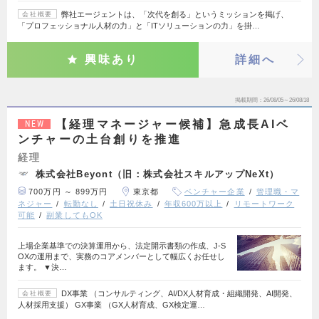
弊社エージェントは、「次代を創る」というミッションを掲げ、
会社概要
「プロフェッショナル人材の力」と「ITソリューションの力」を掛…
興味あり
詳細へ
掲載期間
26/08/05～26/08/18
【経理マネージャー候補】急成長AIベ
NEW
ンチャーの土台創りを推進
経理
株式会社Beyont（旧：株式会社スキルアップNeXt）
700万円 ～ 899万円
東京都
ベンチャー企業
管理職・マ
ネジャー
転勤なし
土日祝休み
年収600万以上
リモートワーク
可能
副業してもOK
上場企業基準での決算運用から、法定開示書類の作成、J-S
OXの運用まで、実務のコアメンバーとして幅広くお任せし
ます。 ▼決…
DX事業 （コンサルティング、AI/DX人材育成・組織開発、AI開発、
会社概要
人材採用支援） GX事業 （GX人材育成、GX検定運…