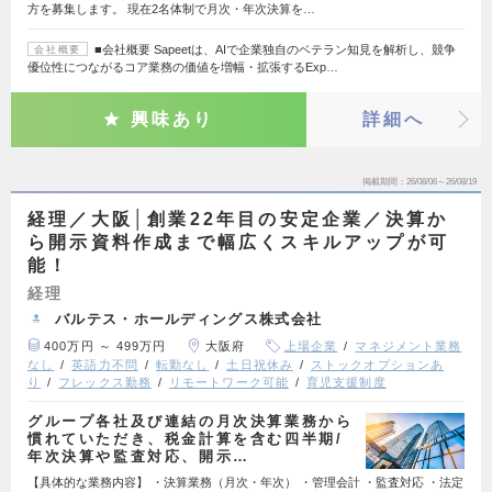
方を募集します。 現在2名体制で月次・年次決算を…
■会社概要 Sapeetは、AIで企業独自のベテラン知見を解析し、競争
会社概要
優位性につながるコア業務の価値を増幅・拡張するExp…
興味あり
詳細へ
掲載期間
26/08/06～26/08/19
経理／大阪│創業22年目の安定企業／決算か
ら開示資料作成まで幅広くスキルアップが可
能！
経理
バルテス・ホールディングス株式会社
400万円 ～ 499万円
大阪府
上場企業
マネジメント業務
なし
英語力不問
転勤なし
土日祝休み
ストックオプションあ
り
フレックス勤務
リモートワーク可能
育児支援制度
グループ各社及び連結の月次決算業務から
慣れていただき、税金計算を含む四半期/
年次決算や監査対応、開示…
【具体的な業務内容】 ・決算業務（月次・年次） ・管理会計 ・監査対応 ・法定