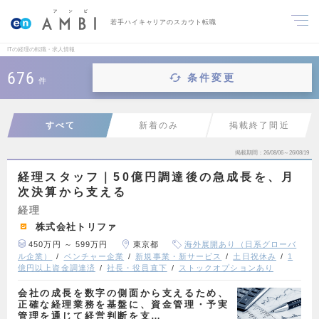
若手ハイキャリアのスカウト転職
ITの経理の転職・求人情報
676
条件変更
件
すべて
新着のみ
掲載終了間近
掲載期間
26/08/06～26/08/19
経理スタッフ｜50億円調達後の急成長を、月
次決算から支える
経理
株式会社トリファ
450万円 ～ 599万円
東京都
海外展開あり（日系グローバ
ル企業）
ベンチャー企業
新規事業・新サービス
土日祝休み
1
億円以上資金調達済
社長・役員直下
ストックオプションあり
会社の成長を数字の側面から支えるため、
正確な経理業務を基盤に、資金管理・予実
管理を通じて経営判断を支…