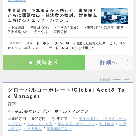
中期計画、予算策定から携わり、事業部と
ともに課題抽出・解決案の検討、財務観点
におけるチェック・バラン…
・予算編成 - 中期計画策定 - 年次の予算策定 - 事業部門との調整、推進 ・
予実差異分析 - 予実分析 - 要因分析、…
スマートロボット（RPA、AI）を活用した情報処理サービス、コン
会社概要
サルタント事業 スマートロボット（RPA、AI）を活用した…
興味あり
詳細へ
掲載期間
26/08/04～26/08/17
グローバルコーポレート/Global Acct& Ta
x Manager
経理
株式会社レアゾン・ホールディングス
600万円 ～ 999万円
東京都
海外展開あり（日系グローバ
ル企業）
ベンチャー企業
新規事業・新サービス
海外折衝
英語
力不問
土日祝休み
年収600万以上