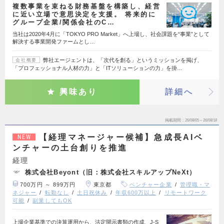
複数事業を束ねる財務基盤を構築し、経営
に近い立場で意思決定を支援。 将来的に
グループ企業/関係会社のC…
当社は2020年4月に「TOKYO PRO Market」へ上場し、社会課題を“事業”として
解決する事業開発ファームとし…
弊社エージェントは、「次代を創る」というミッションを掲げ、
会社概要
「プロフェッショナル人材の力」と「ITソリューションの力」を掛…
興味あり
詳細へ
掲載期間
26/08/05～26/08/18
【経理マネージャー候補】急成長AIベ
NEW
ンチャーの土台創りを推進
経理
株式会社Beyont（旧：株式会社スキルアップNeXt）
700万円 ～ 899万円
東京都
ベンチャー企業
管理職・マ
ネジャー
転勤なし
土日祝休み
年収600万以上
リモートワーク
可能
副業してもOK
上場企業基準での決算運用から、法定開示書類の作成、J-S