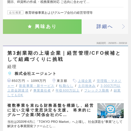
開示、IR資料の作成 ・税務業務対応 ご志向に合わせて…
教育研修事業およびグループ会社の経営管理等
会社概要
興味あり
詳細へ
掲載期間
26/08/05～26/08/18
第3創業期の上場企業｜経営管理/CFO候補と
して組織づくりに挑戦
経理
株式会社エージェント
850万円 ～ 1099万円
東京都
上場企業
管理職・マネジ
ャー
新規事業・新サービス
転勤なし
土日祝休み
3,000万円以
上資金調達済
事業責任者
年収600万以上
フレックス勤務
副業
してもOK
複数事業を束ねる財務基盤を構築し、経営
に近い立場で意思決定を支援。 将来的に
グループ企業/関係会社のC…
当社は2020年4月に「TOKYO PRO Market」へ上場し、社会課題を“事業”として
解決する事業開発ファームとし…