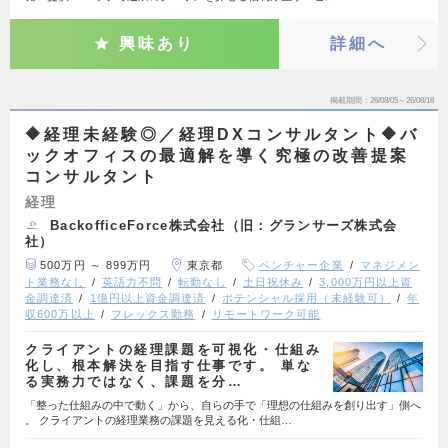
興味あり
詳細へ
掲載期間
26/08/05～26/08/18
🔶経理未経験◎／経理DXコンサルタント🔶バ
ックオフィスの最適解を導く究極の改善提案
コンサルタント
経理
BackofficeForce株式会社（旧：グランサーズ株式会
社）
500万円 ～ 899万円
東京都
ベンチャー企業
マネジメン
ト業務なし
英語力不問
転勤なし
土日祝休み
3,000万円以上資
金調達済
1億円以上資金調達済
ポテンシャル採用（未経験可）
年
収600万以上
フレックス勤務
リモートワーク可能
クライアントの経理課題を可視化・仕組み
化し、根本解決を目指す仕事です。 単な
る実務力ではなく、課題を分…
「整った仕組みの中で動く」から、自らの手で「理想の仕組みを創り出す」側へ
。 クライアントの経理業務の課題を見える化・仕組…