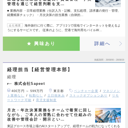
管理を通じて経営判断を支…
■ 業務内容 ・日常経理業務（仕訳入力・記帳、支払処理、請求書の発行・管理、
経費精算チェック） ・月次決算の担当業務（自律的…
海外旅行に行く際に、アプリ1つで現地でインターネットを使えるよ
会社概要
うにするサービスです。 従来のように、空港で海外用モバイルW…
興味あり
詳細へ
掲載期間
26/08/06～26/08/19
経理担当【経営管理本部】
経理
株式会社Sapeet
400万円 ～ 599万円
東京都
ベンチャー企業
マネジメン
ト業務なし
転勤なし
土日祝休み
ストックオプションあり
リモ
ートワーク可能
育児支援制度
月次・年次決算業務をチームで着実に回し
ながら、ご本人の習熟に合わせて仕組みの
改善や管理会計・開示とい…
東証グロース市場上場のAIスタートアップで、経理チームの戦力になってくれる