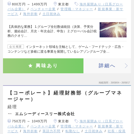
800万円 ～ 1499万円
東京都
海外展開あり（日系グロー
バル企業）
ベンチャー企業
管理職・マネジャー
新規事業・新サ
ービス
海外折衝
土日祝休み
【具体的な業務】 1.グループ全社数値統括（決算、予実分
析、連結会計、月次・年次会計、申告） 2.グローバル会計税
務のクオリ…
インターネット領域を主軸として、ゲーム・フードテック・広告・
会社概要
コンテンツなど多岐に渡る事業を展開しているレアゾングループ全…
興味あり
詳細へ
掲載期間
26/08/04～26/08/17
【コーポレート】経理財務部（グループマネ
ージャー）
経理
エムシーディースリー株式会社
750万円 ～ 1049万円
東京都
海外展開あり（日系グロー
バル企業）
ベンチャー企業
管理職・マネジャー
新規事業・新サ
ービス
海外折衝
英語力不問
転勤なし
土日祝休み
社長・役員