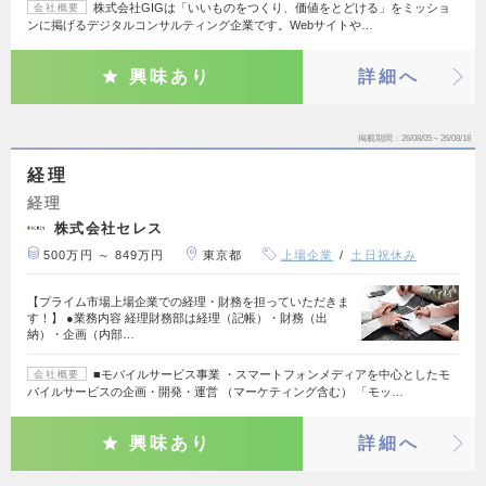
株式会社GIGは「いいものをつくり、価値をとどける」をミッショ
会社概要
ンに掲げるデジタルコンサルティング企業です。Webサイトや…
興味あり
詳細へ
掲載期間
26/08/05～26/08/18
経理
経理
株式会社セレス
500万円 ～ 849万円
東京都
上場企業
土日祝休み
【プライム市場上場企業での経理・財務を担っていただきま
す！】 ●業務内容 経理財務部は経理（記帳）・財務（出
納）・企画（内部…
■モバイルサービス事業 ・スマートフォンメディアを中心としたモ
会社概要
バイルサービスの企画・開発・運営 （マーケティング含む） 「モッ…
興味あり
詳細へ