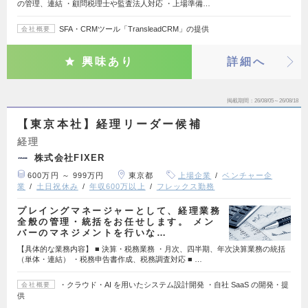
の管理、連結 ・顧問税理士や監査法人対応 ・上場準備…
SFA・CRMツール「TransleadCRM」の提供
会社概要
興味あり
詳細へ
掲載期間
26/08/05～26/08/18
【東京本社】経理リーダー候補
経理
株式会社FIXER
600万円 ～ 999万円
東京都
上場企業
ベンチャー企
業
土日祝休み
年収600万以上
フレックス勤務
プレイングマネージャーとして、経理業務
全般の管理・統括をお任せします。 メン
バーのマネジメントを行いな…
【具体的な業務内容】 ■ 決算・税務業務 ・月次、四半期、年次決算業務の統括
（単体・連結） ・税務申告書作成、税務調査対応 ■ …
・クラウド・AI を用いたシステム設計開発 ・自社 SaaS の開発・提
会社概要
供