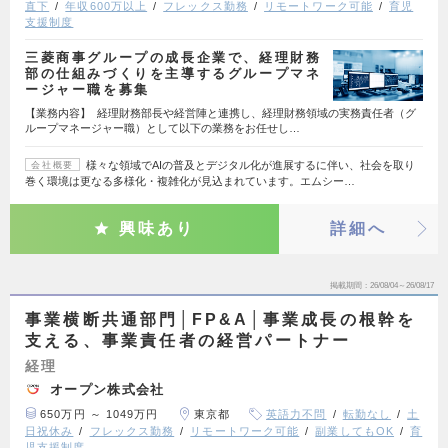
直下
年収600万以上
フレックス勤務
リモートワーク可能
育児
支援制度
三菱商事グループの成長企業で、経理財務
部の仕組みづくりを主導するグループマネ
ージャー職を募集
【業務内容】 経理財務部長や経営陣と連携し、経理財務領域の実務責任者（グ
ループマネージャー職）として以下の業務をお任せし…
様々な領域でAIの普及とデジタル化が進展するに伴い、社会を取り
会社概要
巻く環境は更なる多様化・複雑化が見込まれています。エムシー…
興味あり
詳細へ
掲載期間
26/08/04～26/08/17
事業横断共通部門│FP&A│事業成長の根幹を
支える、事業責任者の経営パートナー
経理
オープン株式会社
650万円 ～ 1049万円
東京都
英語力不問
転勤なし
土
日祝休み
フレックス勤務
リモートワーク可能
副業してもOK
育
児支援制度