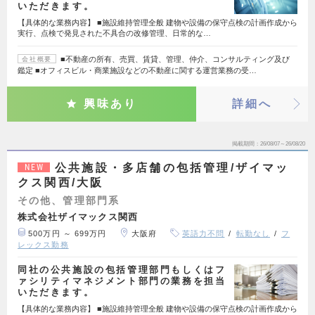
いただきます。
【具体的な業務内容】 ■施設維持管理全般 建物や設備の保守点検の計画作成から
実行、点検で発見された不具合の改修管理、日常的な…
■不動産の所有、売買、賃貸、管理、仲介、コンサルティング及び
会社概要
鑑定 ■オフィスビル・商業施設などの不動産に関する運営業務の受…
興味あり
詳細へ
掲載期間
26/08/07～26/08/20
公共施設・多店舗の包括管理/ザイマッ
NEW
クス関西/大阪
その他、管理部門系
株式会社ザイマックス関西
500万円 ～ 699万円
大阪府
英語力不問
転勤なし
フ
レックス勤務
同社の公共施設の包括管理部門もしくはフ
ァシリティマネジメント部門の業務を担当
いただきます。
【具体的な業務内容】 ■施設維持管理全般 建物や設備の保守点検の計画作成から