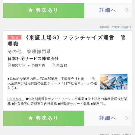
興味あり
詳細へ
掲載期間
26/08/06～26/08/19
《東証上場G》フランチャイズ運営 管
NEW
理職
その他、管理部門系
日本社宅サービス株式会社
600万円 ～ 749万円
東京都
■具体的な業務内容... FC本部業務（不動産会社対象） ・法
人企業向け社宅斡旋の全国チェーン「日本社宅ネット」の運
営 (1)…
■住宅制度運営のアウトソーシング事業 ■借上社宅の事務管理代行業
会社概要
務 ■社有施設の管理運営代行業務 ■転勤者サポート業務 ■業務用…
興味あり
詳細へ