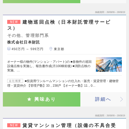
掲載期間
26/08/06～26/08/19
建物巡回点検（日本財託管理サービ
NEW
ス）
その他、管理部門系
株式会社日本財託
450万円 ～ 599万円
東京都
オーナー様の物件(マンション・アパート)の ■各物件の巡回
設備点検を実施し、報告書作成(月100棟前後) ■消防点検の
実施、…
■投資用ワンルームマンションの仕入れ・販売・賃貸管理・建物管
会社概要
理・賃貸仲介 【管理戸数】33，238戸 【オーナー数】11，0…
興味あり
詳細へ
掲載期間
26/08/06～26/08/19
賃貸マンション管理（設備の不具合受
NEW