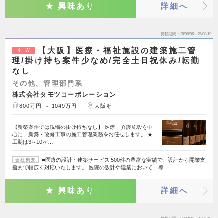
興味あり
詳細へ
掲載期間
26/08/06～26/08/19
【大阪】医療・福祉施設の建築施工管
NEW
理/掛け持ち案件少なめ/完全土日祝休み/転勤
なし
その他、管理部門系
株式会社タモツコーポレーション
800万円 ～ 1049万円
大阪府
【新築案件では現場の掛け持ちなし】 医療・介護施設を中
心に、新築・改修工事の施工管理業務をお任せします。 ★
工期は3～10ヶ…
■医療の設計・建築サービス 500件の豊富な実績で、設計から開業支
会社概要
援まで幅広く対応いたします。 医院の設計や建築において、導…
興味あり
詳細へ