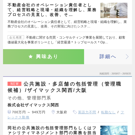
不動産会社のオペレーション責任者とし
て、経営戦略と現場・組織を理解し、業務
プロセスの見直し、改善、そ…
不動産会社のオペレーション責任者として、経営戦略と現場・組織を理解し、業
務プロセスの見直し、改善、その実現に向けたシステ…
不動産に関する売買・コンサルティング事業を展開しており、顧客
会社概要
価値最大化を事業ポリシーとし「経営最適＊トップセールス＊Op…
興味あり
詳細へ
掲載期間
26/08/07～26/08/20
公共施設・多店舗の包括管理（管理職
NEW
候補）/ザイマックス関西/大阪
その他、管理部門系
株式会社ザイマックス関西
700万円 ～ 949万円
大阪府
英語力不問
転勤なし
フ
レックス勤務
同社の公共施設の包括管理部門もしくはフ
ァシリティマネジメント部門の業務を担当