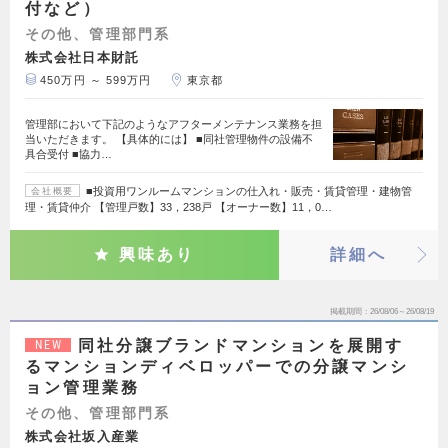
付など）
その他、管理部門系
株式会社日本財託
450万円 ～ 599万円
東京都
管理部において下記のようなアフターメンテナンス業務を担
当いただきます。 【具体的には】 ■同社管理物件の設備不
具合受付 ■協力…
■投資用ワンルームマンションの仕入れ・販売・賃貸管理・建物管
会社概要
理・賃貸仲介 【管理戸数】33，238戸 【オーナー数】11，0…
興味あり
詳細へ
掲載期間
26/08/06～26/08/19
同社分譲ブランドマンションを展開す
NEW
るマンションディベロッパーでの分譲マンシ
ョン管理業務
その他、管理部門系
株式会社坂入産業