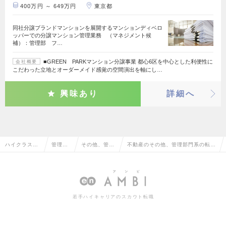
400万円 ～ 649万円
東京都
同社分譲ブランドマンションを展開するマンションディベロ
ッパーでの分譲マンション管理業務 （マネジメント候
補）：管理部 フ…
■GREEN PARKマンション分譲事業 都心6区を中心とした利便性に
会社概要
こだわった立地とオーダーメイド感覚の空間演出を軸にし…
興味あり
詳細へ
ハイクラス求
管理部
その他、管理
不動産のその他、管理部門系の転
人TOP
門系
部門系
職・求人情報一覧
若手ハイキャリアのスカウト転職