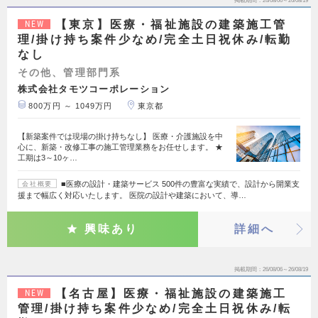
掲載期間
26/08/06～26/08/19
【東京】医療・福祉施設の建築施工管
NEW
理/掛け持ち案件少なめ/完全土日祝休み/転勤
なし
その他、管理部門系
株式会社タモツコーポレーション
800万円 ～ 1049万円
東京都
【新築案件では現場の掛け持ちなし】 医療・介護施設を中
心に、新築・改修工事の施工管理業務をお任せします。 ★
工期は3～10ヶ…
■医療の設計・建築サービス 500件の豊富な実績で、設計から開業支
会社概要
援まで幅広く対応いたします。 医院の設計や建築において、導…
興味あり
詳細へ
掲載期間
26/08/06～26/08/19
【名古屋】医療・福祉施設の建築施工
NEW
管理/掛け持ち案件少なめ/完全土日祝休み/転