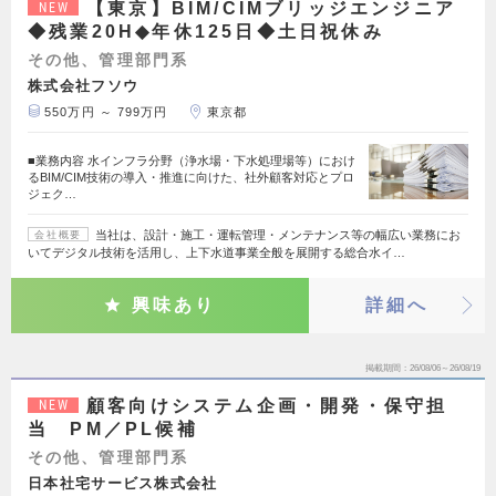
【東京】BIM/CIMブリッジエンジニア
NEW
◆残業20H◆年休125日◆土日祝休み
その他、管理部門系
株式会社フソウ
550万円 ～ 799万円
東京都
■業務内容 水インフラ分野（浄水場・下水処理場等）におけ
るBIM/CIM技術の導入・推進に向けた、社外顧客対応とプロ
ジェク…
当社は、設計・施工・運転管理・メンテナンス等の幅広い業務にお
会社概要
いてデジタル技術を活用し、上下水道事業全般を展開する総合水イ…
興味あり
詳細へ
掲載期間
26/08/06～26/08/19
顧客向けシステム企画・開発・保守担
NEW
当 PM／PL候補
その他、管理部門系
日本社宅サービス株式会社