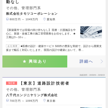
勤なし
その他、管理部門系
株式会社タモツコーポレーション
800万円 ～ 1049万円
愛知県
【新築案件では現場の掛け持ちなし】 医療・介護施設を中
心に、新築・改修工事の施工管理業務をお任せします。 ★
工期は3～10ヶ…
■医療の設計・建築サービス 500件の豊富な実績で、設計から開業支
会社概要
援まで幅広く対応いたします。 医院の設計や建築において、導…
興味あり
詳細へ
掲載期間
26/08/06～26/08/19
【東京】道路設計技術者
NEW
その他、管理部門系
八千代エンジニヤリング株式会社
700万円 ～ 1099万円
東京都