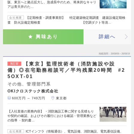
阪、東京へと拠点拡大し、急成長中のため、将来的なキャリ
アは青天井のた…
【定期検査・調査事業部】 特定建築物定期調査 建築設備定期検
会社概要
査 防火設備定期検査 【空調ダクト等清…
興味あり
詳細へ
掲載期間
26/08/06～26/08/19
【東京】監理技術者（消防施設や設
NEW
備）◎在宅勤務相談可／平均残業20時間 #2
5OXT-01
その他、管理部門系
OKIクロステック株式会社
600万円 ～ 749万円
東京都
【入社直後の業務内容】 ・消防施設工事に関する見積もり
や契約の確認、およびその履行における確認・管理業務など
の指導 ・契約書…
ICTインフラ（情報通信）、電気設備、消防施設、電気通信設備、
会社概要