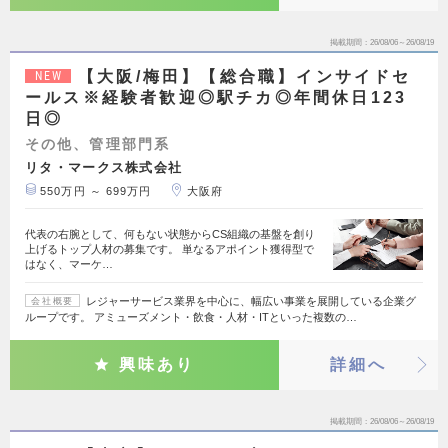
掲載期間
26/08/06～26/08/19
【大阪/梅田】【総合職】インサイドセ
NEW
ールス※経験者歓迎◎駅チカ◎年間休日123
日◎
その他、管理部門系
リタ・マークス株式会社
550万円 ～ 699万円
大阪府
代表の右腕として、何もない状態からCS組織の基盤を創り
上げるトップ人材の募集です。 単なるアポイント獲得型で
はなく、マーケ…
レジャーサービス業界を中心に、幅広い事業を展開している企業グ
会社概要
ループです。 アミューズメント・飲食・人材・ITといった複数の…
興味あり
詳細へ
掲載期間
26/08/06～26/08/19