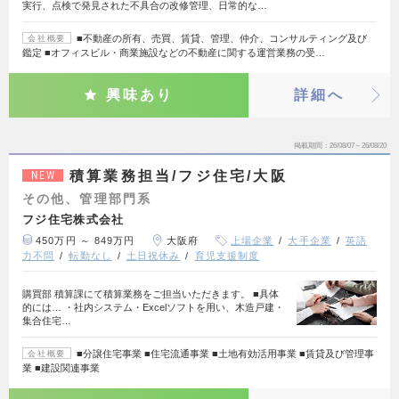
実行、点検で発見された不具合の改修管理、日常的な…
■不動産の所有、売買、賃貸、管理、仲介、コンサルティング及び
会社概要
鑑定 ■オフィスビル・商業施設などの不動産に関する運営業務の受…
興味あり
詳細へ
掲載期間
26/08/07～26/08/20
積算業務担当/フジ住宅/大阪
NEW
その他、管理部門系
フジ住宅株式会社
450万円 ～ 849万円
大阪府
上場企業
大手企業
英語
力不問
転勤なし
土日祝休み
育児支援制度
購買部 積算課にて積算業務をご担当いただきます。 ■具体
的には… ・社内システム・Excelソフトを用い、木造戸建・
集合住宅…
■分譲住宅事業 ■住宅流通事業 ■土地有効活用事業 ■賃貸及び管理事
会社概要
業 ■建設関連事業