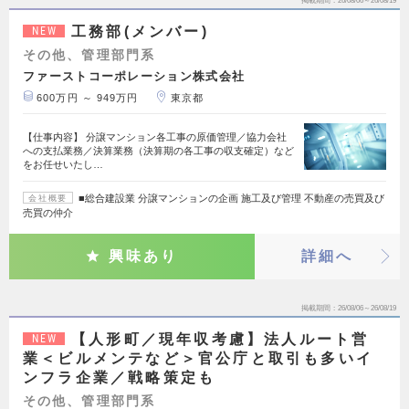
掲載期間
26/08/06～26/08/19
工務部(メンバー)
NEW
その他、管理部門系
ファーストコーポレーション株式会社
600万円 ～ 949万円
東京都
【仕事内容】 分譲マンション各工事の原価管理／協力会社
への支払業務／決算業務（決算期の各工事の収支確定）など
をお任せいたし…
■総合建設業 分譲マンションの企画 施工及び管理 不動産の売買及び
会社概要
売買の仲介
興味あり
詳細へ
掲載期間
26/08/06～26/08/19
【人形町／現年収考慮】法人ルート営
NEW
業＜ビルメンテなど＞官公庁と取引も多いイ
ンフラ企業／戦略策定も
その他、管理部門系