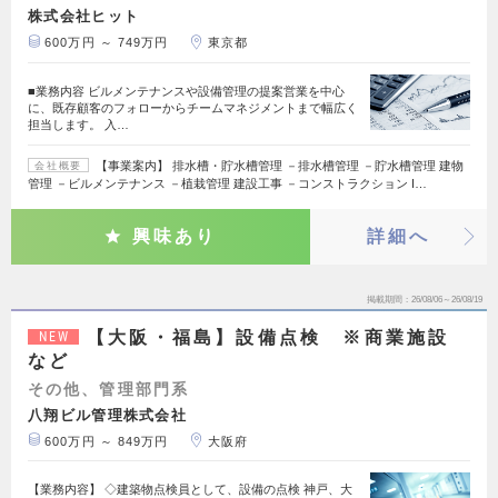
株式会社ヒット
600万円 ～ 749万円
東京都
■業務内容 ビルメンテナンスや設備管理の提案営業を中心
に、既存顧客のフォローからチームマネジメントまで幅広く
担当します。 入…
【事業案内】 排水槽・貯水槽管理 －排水槽管理 －貯水槽管理 建物
会社概要
管理 －ビルメンテナンス －植栽管理 建設工事 －コンストラクション I…
興味あり
詳細へ
掲載期間
26/08/06～26/08/19
【大阪・福島】設備点検 ※商業施設
NEW
など
その他、管理部門系
八翔ビル管理株式会社
600万円 ～ 849万円
大阪府
【業務内容】 ◇建築物点検員として、設備の点検 神戸、大