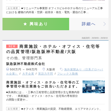
■リニューアル事業部 オフィスビルやホテル等のリニューアル工事
会社概要
における 建物の内外装・空調・給排水・衛生・電気・通信の工事…
興味あり
詳細へ
掲載期間
26/08/06～26/08/19
商業施設・ホテル・オフィス・住宅等
NEW
の品質管理/阪急阪神不動産/大阪
その他、管理部門系
阪急阪神不動産株式会社
500万円 ～ 849万円
大阪府
海外展開あり（日系グローバ
ル企業）
大手企業
英語力不問
フレックス勤務
商業施設・オフィス・ホテル・住宅等の工
事管理や発注業務をご担当いただきます。
■具体的には… ・工事の工程管理と品質管理が主な業務内容
です。 ・商業施設・オフィス・ホテル・住宅等の専有部分
の間取り変更や…
■オフィス・商業施設の賃貸、不動産開発、エリアマネジメント、
会社概要