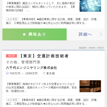
【事業概要】 建設コンサルタントとして、主に道路の新設
や改良に関わる設計、検討に携わっていただきます。 【業
務内容の詳細】 ・…
【事業内容】 ■建設事業に関する計画、調査、測量、設計、評価、
会社概要
施工、工事監理および技術協力 ■公共ならびに民間施設等に関する…
興味あり
詳細へ
掲載期間
26/08/06～26/08/19
【東京】交通計画技術者
NEW
その他、管理部門系
八千代エンジニヤリング株式会社
700万円 ～ 1099万円
東京都
【事業概要】 地域のモビリティ向上や交通まちづくりなど
の公共交通施策、道路のネットワーク構築や渋滞緩和、安全
性・快適性の向…
【事業内容】 ■建設事業に関する計画、調査、測量、設計、評価、
会社概要
施工、工事監理および技術協力 ■公共ならびに民間施設等に関する…