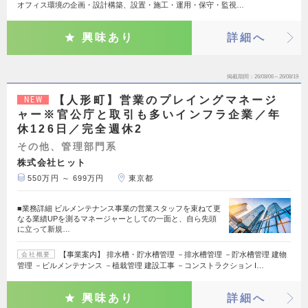
オフィス環境の企画・設計構築、設置・施工・運用・保守・監視…
興味あり
詳細へ
掲載期間
26/08/06～26/08/19
【人形町】営業のプレイングマネージ
NEW
ャー※官公庁と取引も多いインフラ企業／年
休126日／完全週休2
その他、管理部門系
株式会社ヒット
550万円 ～ 699万円
東京都
■業務詳細 ビルメンテナンス事業の営業スタッフを束ねて更
なる業績UPを測るマネージャーとしての一面と、自ら先頭
に立って新規…
【事業案内】 排水槽・貯水槽管理 －排水槽管理 －貯水槽管理 建物
会社概要
管理 －ビルメンテナンス －植栽管理 建設工事 －コンストラクション I…
興味あり
詳細へ