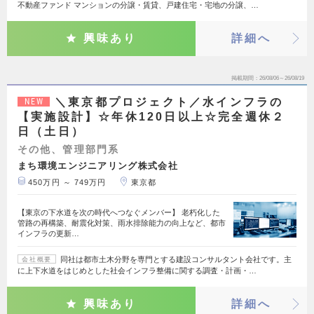
不動産ファンド マンションの分譲・賃貸、戸建住宅・宅地の分譲、…
興味あり
詳細へ
掲載期間
26/08/06～26/08/19
＼東京都プロジェクト／水インフラの
NEW
【実施設計】☆年休120日以上☆完全週休２
日（土日）
その他、管理部門系
まち環境エンジニアリング株式会社
450万円 ～ 749万円
東京都
【東京の下水道を次の時代へつなぐメンバー】 老朽化した
管路の再構築、耐震化対策、雨水排除能力の向上など、都市
インフラの更新…
同社は都市土木分野を専門とする建設コンサルタント会社です。主
会社概要
に上下水道をはじめとした社会インフラ整備に関する調査・計画・…
興味あり
詳細へ