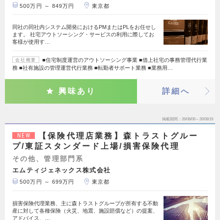
500万円 ～ 849万円
東京都
同社の同社内システム開発におけるPMまたはPLをお任せし
ます。 社宅アウトソーシング・サービスの利用に際してお
客様が使用す…
■住宅制度運営のアウトソーシング事業 ■借上社宅の事務管理代行業
会社概要
務 ■社有施設の管理運営代行業務 ■転勤者サポート業務 ■業務用…
興味あり
詳細へ
掲載期間
26/08/06～26/08/19
【保険代理店業務】森トラストグルー
NEW
プ/東証スタンダード上場/損害保険代理
その他、管理部門系
エムティジェネックス株式会社
500万円 ～ 699万円
東京都
損害保険代理業務、主に森トラストグループが所有する不動
産に対して各種保険（火災、地震、施設賠償など）の提案、
アドバイス、…