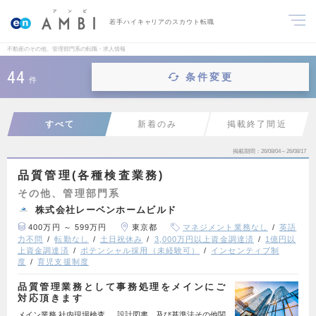
若手ハイキャリアのスカウト転職
不動産のその他、管理部門系の転職・求人情報
44
条件変更
件
すべて
新着のみ
掲載終了間近
掲載期間
26/08/04～26/08/17
品質管理(各種検査業務)
その他、管理部門系
株式会社レーベンホームビルド
400万円 ～ 599万円
東京都
マネジメント業務なし
英語
力不問
転勤なし
土日祝休み
3,000万円以上資金調達済
1億円以
上資金調達済
ポテンシャル採用（未経験可）
インセンティブ制
度
育児支援制度
品質管理業務として事務処理をメインにご
対応頂きます
メイン業務 社内現場検査 … 設計図書、及び基準法その他関