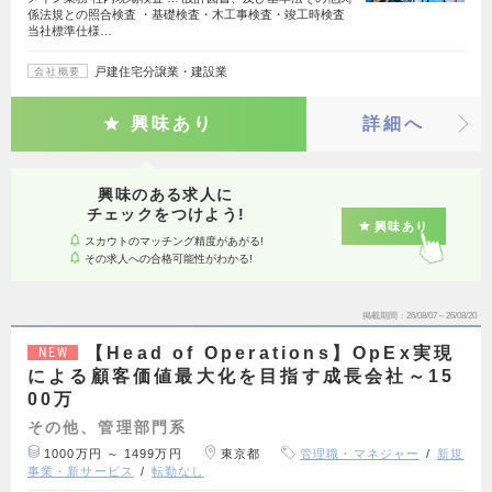
係法規との照合検査 ・基礎検査・木工事検査・竣工時検査
当社標準仕様…
戸建住宅分譲業・建設業
会社概要
興味あり
詳細へ
興味のある求人に
チェックをつけよう!
興味あり
スカウトのマッチング精度があがる!
その求人への合格可能性がわかる!
掲載期間
26/08/07～26/08/20
【Head of Operations】OpEx実現
NEW
による顧客価値最大化を目指す成長会社～15
00万
その他、管理部門系
1000万円 ～ 1499万円
東京都
管理職・マネジャー
新規
事業・新サービス
転勤なし