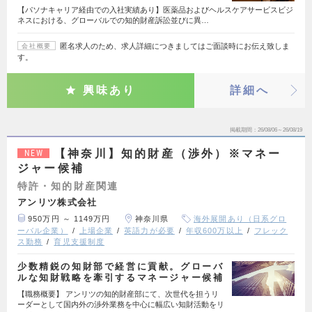
【パソナキャリア経由での入社実績あり】医薬品およびヘルスケアサービスビジ
ネスにおける、グローバルでの知的財産訴訟並びに異…
匿名求人のため、求人詳細につきましてはご面談時にお伝え致しま
会社概要
す。
興味あり
詳細へ
掲載期間
26/08/06～26/08/19
【神奈川】知的財産（渉外）※マネー
NEW
ジャー候補
特許・知的財産関連
アンリツ株式会社
950万円 ～ 1149万円
神奈川県
海外展開あり（日系グロ
ーバル企業）
上場企業
英語力が必要
年収600万以上
フレック
ス勤務
育児支援制度
少数精鋭の知財部で経営に貢献。グローバ
ルな知財戦略を牽引するマネージャー候補
【職務概要】 アンリツの知的財産部にて、次世代を担うリ
ーダーとして国内外の渉外業務を中心に幅広い知財活動をリ