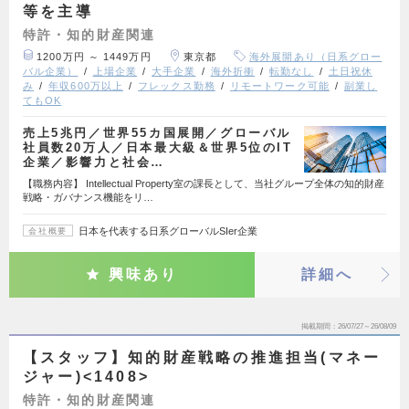
等を主導
特許・知的財産関連
1200万円 ～ 1449万円
東京都
海外展開あり（日系グロー
バル企業）
上場企業
大手企業
海外折衝
転勤なし
土日祝休
み
年収600万以上
フレックス勤務
リモートワーク可能
副業し
てもOK
売上5兆円／世界55カ国展開／グローバル
社員数20万人／日本最大級＆世界5位のIT
企業／影響力と社会…
【職務内容】 Intellectual Property室の課長として、当社グループ全体の知的財産
戦略・ガバナンス機能をリ…
日本を代表する日系グローバルSIer企業
会社概要
興味あり
詳細へ
掲載期間
26/07/27～26/08/09
【スタッフ】知的財産戦略の推進担当(マネー
ジャー)<1408>
特許・知的財産関連