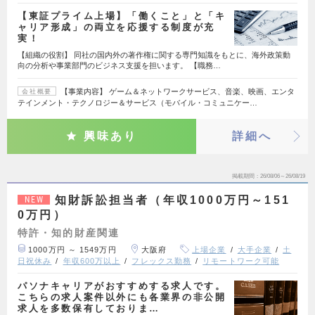
【東証プライム上場】「働くこと」と「キ
ャリア形成」の両立を応援する制度が充
実！
【組織の役割】 同社の国内外の著作権に関する専門知識をもとに、海外政策動
向の分析や事業部門のビジネス支援を担います。 【職務…
【事業内容】 ゲーム＆ネットワークサービス、音楽、映画、エンタ
会社概要
テインメント・テクノロジー＆サービス（モバイル・コミュニケー…
興味あり
詳細へ
掲載期間
26/08/06～26/08/19
知財訴訟担当者（年収1000万円～151
NEW
0万円）
特許・知的財産関連
1000万円 ～ 1549万円
大阪府
上場企業
大手企業
土
日祝休み
年収600万以上
フレックス勤務
リモートワーク可能
パソナキャリアがおすすめする求人です。
こちらの求人案件以外にも各業界の非公開
求人を多数保有しておりま…