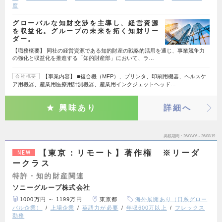
度
グローバルな知財交渉を主導し、経営資源
を収益化。グループの未来を拓く知財リー
ダー。
【職務概要】 同社の経営資源である知的財産の戦略的活用を通じ、事業競争力
の強化と収益化を推進する「知的財産部」において、ラ…
【事業内容】 ■複合機（MFP）、プリンタ、印刷用機器、ヘルスケ
会社概要
ア用機器、産業用医療用計測機器、産業用インクジェットヘッド…
興味あり
詳細へ
掲載期間
26/08/06～26/08/19
【東京：リモート】著作権 ※リーダ
NEW
ークラス
特許・知的財産関連
ソニーグループ株式会社
1000万円 ～ 1199万円
東京都
海外展開あり（日系グロー
バル企業）
上場企業
英語力が必要
年収600万以上
フレックス
勤務