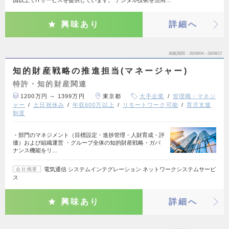
興味あり
詳細へ
掲載期間
26/08/04～26/08/17
知的財産戦略の推進担当(マネージャー)
特許・知的財産関連
1200万円 ～ 1399万円
東京都
大手企業
管理職・マネジ
ャー
土日祝休み
年収600万以上
リモートワーク可能
育児支援
制度
・部門のマネジメント（目標設定・進捗管理・人財育成・評
価）および組織運営 ・グループ全体の知的財産戦略・ガバ
ナンス機能をリ…
電気通信 システムインテグレーション ネットワークシステムサービ
会社概要
ス
興味あり
詳細へ