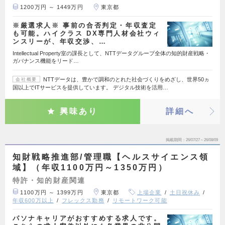
1200万円 ～ 1449万円
東京都
※厳選求人※ 事前の合否判定・年収査定
も可能。ハイクラス DX専門人材会社ウィ
ンスリーが、年収交渉、…
Intellectual Property室の課長として、NTTデータグループ全体の知的財産戦略・
ガバナンス機能をリード…
NTTデータは、豊かで調和のとれた社会づくりをめざし、世界50ヵ
会社概要
国以上でITサービスを提供しています。 デジタル技術を活用…
興味あり
詳細へ
掲載期間
26/07/27～26/08/09
知財戦略推進部/管理職【ヘルスサイエンス領
域】（年収1100万円～1350万円）
特許・知的財産関連
1100万円 ～ 1399万円
東京都
上場企業
土日祝休み
年収600万以上
フレックス勤務
リモートワーク可能
パソナキャリアがおすすめする求人です。