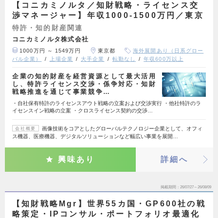
【コニカミノルタ／知財戦略・ライセンス交
渉マネージャー】年収1000-1500万円／東京
特許・知的財産関連
コニカミノルタ株式会社
1000万円 ～ 1549万円
東京都
海外展開あり（日系グロー
バル企業）
上場企業
大手企業
転勤なし
年収600万以上
企業の知的財産を経営資源として最大活用
し、特許ライセンス交渉・係争対応・知財
戦略推進を通じて事業競争…
・自社保有特許のライセンスアウト戦略の立案および交渉実行 ・他社特許のラ
イセンスイン戦略の立案 ・クロスライセンス契約の交渉…
画像技術をコアとしたグローバルテクノロジー企業として、オフィ
会社概要
ス機器、医療機器、デジタルソリューションなど幅広い事業を展開…
興味あり
詳細へ
掲載期間
26/07/27～26/08/09
【知財戦略Mgr】世界55カ国・GP600社の戦
略策定・IPコンサル・ポートフォリオ最適化