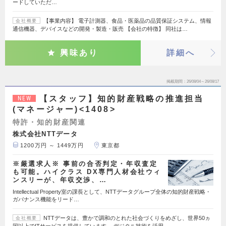
ードしていただ…
【事業内容】 電子計測器、食品・医薬品の品質保証システム、情報
会社概要
通信機器、デバイスなどの開発・製造・販売 【会社の特徴】 同社は…
興味あり
詳細へ
掲載期間
26/08/04～26/08/17
【スタッフ】知的財産戦略の推進担当
NEW
(マネージャー)<1408>
特許・知的財産関連
株式会社NTTデータ
1200万円 ～ 1449万円
東京都
※厳選求人※ 事前の合否判定・年収査定
も可能。ハイクラス DX専門人材会社ウィ
ンスリーが、年収交渉、…
Intellectual Property室の課長として、NTTデータグループ全体の知的財産戦略・
ガバナンス機能をリード…
NTTデータは、豊かで調和のとれた社会づくりをめざし、世界50ヵ
会社概要
国以上でITサービスを提供しています。 デジタル技術を活用…