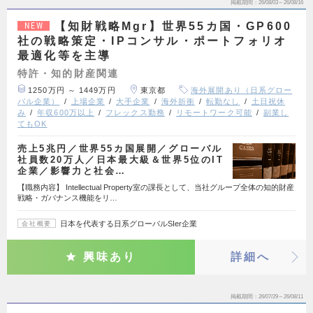
掲載期間
26/08/03～26/08/16
【知財戦略Mgr】世界55カ国・GP600
NEW
社の戦略策定・IPコンサル・ポートフォリオ
最適化等を主導
特許・知的財産関連
1250万円 ～ 1449万円
東京都
海外展開あり（日系グロー
バル企業）
上場企業
大手企業
海外折衝
転勤なし
土日祝休
み
年収600万以上
フレックス勤務
リモートワーク可能
副業し
てもOK
売上5兆円／世界55カ国展開／グローバル
社員数20万人／日本最大級＆世界5位のIT
企業／影響力と社会…
【職務内容】 Intellectual Property室の課長として、当社グループ全体の知的財産
戦略・ガバナンス機能をリ…
日本を代表する日系グローバルSIer企業
会社概要
興味あり
詳細へ
掲載期間
26/07/29～26/08/11