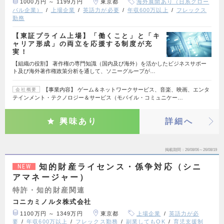
1000万円 ～ 1199万円
東京都
海外展開あり（日系グロー
バル企業）
上場企業
英語力が必要
年収600万以上
フレックス
勤務
【東証プライム上場】「働くこと」と「キ
ャリア形成」の両立を応援する制度が充
実！
【組織の役割】 著作権の専門知識（国内及び海外）を活かしたビジネスサポー
ト及び海外著作権政策分析を通して、ソニーグループが…
【事業内容】 ゲーム＆ネットワークサービス、音楽、映画、エンタ
会社概要
テインメント・テクノロジー＆サービス（モバイル・コミュニケー…
興味あり
詳細へ
掲載期間
26/08/06～26/08/19
知的財産ライセンス・係争対応（シニ
NEW
アマネージャー）
特許・知的財産関連
コニカミノルタ株式会社
1100万円 ～ 1349万円
東京都
上場企業
英語力が必
要
年収600万以上
フレックス勤務
副業してもOK
育児支援制