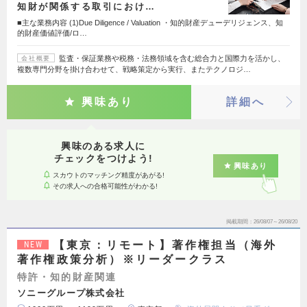
知財が関係する取引におけ…
■主な業務内容 (1)Due Diligence / Valuation ・知的財産デューデリジェンス、知
的財産価値評価/ロ…
監査・保証業務や税務・法務領域を含む総合力と国際力を活かし、
会社概要
複数専門分野を掛け合わせて、戦略策定から実行、またテクノロジ…
興味あり
詳細へ
興味のある求人に
チェックをつけよう!
興味あり
スカウトのマッチング精度があがる!
その求人への合格可能性がわかる!
掲載期間
26/08/07～26/08/20
【東京：リモート】著作権担当（海外
NEW
著作権政策分析）※リーダークラス
特許・知的財産関連
ソニーグループ株式会社