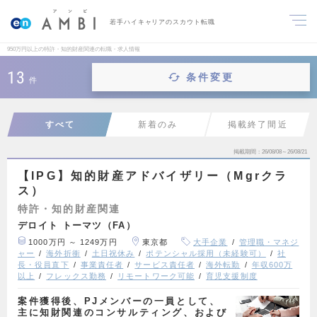
若手ハイキャリアのスカウト転職
950万円以上の特許・知的財産関連の転職・求人情報
13
条件変更
件
すべて
新着のみ
掲載終了間近
掲載期間
26/08/08～26/08/21
【IPG】知的財産アドバイザリー（Mgrクラ
ス）
特許・知的財産関連
デロイト トーマツ（FA）
1000万円 ～ 1249万円
東京都
大手企業
管理職・マネジ
ャー
海外折衝
土日祝休み
ポテンシャル採用（未経験可）
社
長・役員直下
事業責任者
サービス責任者
海外転勤
年収600万
以上
フレックス勤務
リモートワーク可能
育児支援制度
案件獲得後、PJメンバーの一員として、
主に知財関連のコンサルティング、および