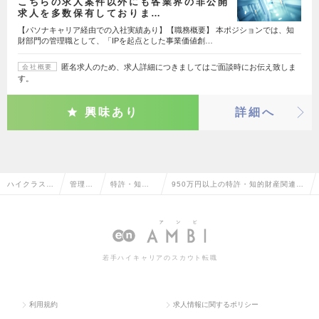
こちらの求人案件以外にも各業界の非公開
求人を多数保有しておりま…
【パソナキャリア経由での入社実績あり】【職務概要】 本ポジションでは、知
財部門の管理職として、「IPを起点とした事業価値創…
匿名求人のため、求人詳細につきましてはご面談時にお伝え致しま
会社概要
す。
興味あり
詳細へ
ハイクラス求
管理部
特許・知的
950万円以上の特許・知的財産関連の
人TOP
門系
財産関連
転職・求人情報一覧
若手ハイキャリアのスカウト転職
利用規約
求人情報に関するポリシー