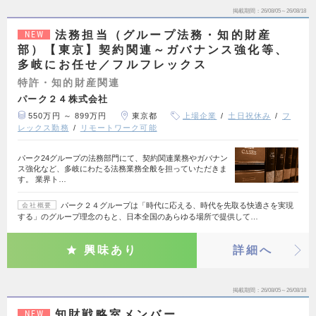
掲載期間
26/08/05～26/08/18
法務担当（グループ法務・知的財産
NEW
部）【東京】契約関連～ガバナンス強化等、
多岐にお任せ／フルフレックス
特許・知的財産関連
パーク２４株式会社
550万円 ～ 899万円
東京都
上場企業
土日祝休み
フ
レックス勤務
リモートワーク可能
パーク24グループの法務部門にて、契約関連業務やガバナン
ス強化など、多岐にわたる法務業務全般を担っていただきま
す。 業界ト…
パーク２４グループは「時代に応える、時代を先取る快適さを実現
会社概要
する」のグループ理念のもと、日本全国のあらゆる場所で提供して…
興味あり
詳細へ
掲載期間
26/08/05～26/08/18
知財戦略室メンバー
NEW