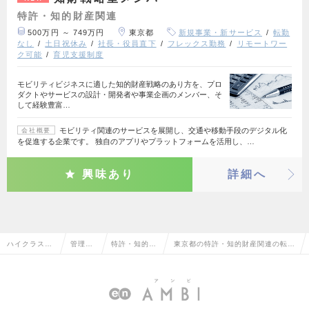
特許・知的財産関連
500万円 ～ 749万円
東京都
新規事業・新サービス
転勤
なし
土日祝休み
社長・役員直下
フレックス勤務
リモートワー
ク可能
育児支援制度
モビリティビジネスに適した知的財産戦略のあり方を、プロ
ダクトやサービスの設計・開発者や事業企画のメンバー、そ
して経験豊富…
モビリティ関連のサービスを展開し、交通や移動手段のデジタル化
会社概要
を促進する企業です。 独自のアプリやプラットフォームを活用し、…
興味あり
詳細へ
ハイクラス求
管理部
特許・知的財
東京都の特許・知的財産関連の転
人TOP
門系
産関連
職・求人情報一覧