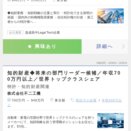
900万円 ～ 1199万円
東京都
◆知財業務 ・知財戦略の立案と実行 ・特許化できる発明の
発掘 ・国内外の特権権取得業務 ・自社特許権の行使 ・第三
者からの特許権へ…
急成長中Legal Tech企業
会社概要
興味あり
詳細へ
掲載期間
26/08/05～26/08/18
知的財産◆将来の部門リーダー候補／年収70
0万円以上／世界トップクラスシェア
特許・知的財産関連
株式会社不二工機
700万円 ～ 949万円
東京都
英語力が必要
年収600万以
上
自動車・家電の空調分野で世界トップクラスのシェアを持つ
メーカーにて、知財戦略を担う管理職ポジションをお任せし
ます。EV化…