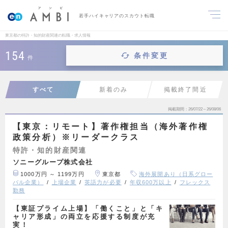
若手ハイキャリアのスカウト転職
東京都の特許・知的財産関連の転職・求人情報
154
条件変更
件
すべて
新着のみ
掲載終了間近
掲載期間
26/07/22～26/08/06
【東京：リモート】著作権担当（海外著作権
政策分析）※リーダークラス
特許・知的財産関連
ソニーグループ株式会社
1000万円 ～ 1199万円
東京都
海外展開あり（日系グロー
バル企業）
上場企業
英語力が必要
年収600万以上
フレックス
勤務
【東証プライム上場】「働くこと」と「キ
ャリア形成」の両立を応援する制度が充
実！