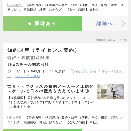
【事業内容】 鉄鋼製品の製造・販売 （薄板、厚板、形鋼、鋼管、ス
会社概要
テンレス、電磁鋼板、棒線、鉄粉など） 【会社の特徴】 同社は、…
興味あり
詳細へ
掲載期間
26/07/22～26/08/06
知的財産（ライセンス契約）
特許・知的財産関連
JFEスチール株式会社
600万円 ～ 849万円
東京都
英語力が必要
年収600万以
上
フレックス勤務
世界トップクラスの鉄鋼メーカー／圧倒的
スケールで日本の産業を支えています◎
【職務概要】 同社保有の特許権を用いたアライアンス、ラ
イセンス契約・交渉をご担当いただきます。世界トップレベ
ルの技術力を誇…
【事業内容】 鉄鋼製品の製造・販売 （薄板、厚板、形鋼、鋼管、ス
会社概要
テンレス、電磁鋼板、棒線、鉄粉など） 【会社の特徴】 同社は、…