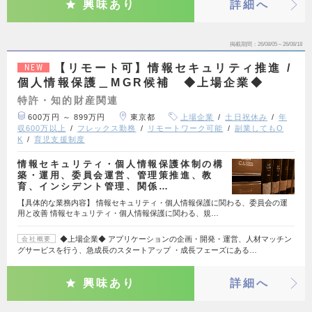
興味あり
詳細へ
掲載期間
26/08/05～26/08/18
【リモート可】情報セキュリティ推進 /
NEW
個人情報保護＿MGR候補 ◆上場企業◆
特許・知的財産関連
600万円 ～ 899万円
東京都
上場企業
土日祝休み
年
収600万以上
フレックス勤務
リモートワーク可能
副業してもO
K
育児支援制度
情報セキュリティ・個人情報保護体制の構
築・運用、委員会運営、管理策推進、教
育、インシデント管理、関係…
【具体的な業務内容】 情報セキュリティ・個人情報保護に関わる、委員会の運
用と改善 情報セキュリティ・個人情報保護に関わる、規…
◆上場企業◆ アプリケーションの企画・開発・運営、人材マッチン
会社概要
グサービスを行う、急成長のスタートアップ ・成長フェーズにある…
興味あり
詳細へ