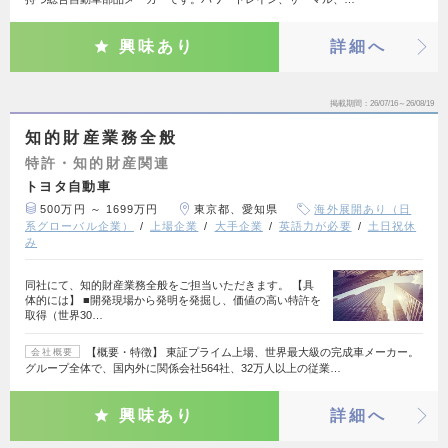
興味あり
詳細へ
掲載期間
26/07/16～26/08/19
知的財産業務全般
特許・知的財産関連
トヨタ自動車
500万円 ～ 1699万円
東京都、愛知県
海外展開あり（日
系グローバル企業）
上場企業
大手企業
英語力が必要
土日祝休
み
同社にて、知的財産業務全般をご担当いただきます。 【具
体的には】 ■開発現場から発明を発掘し、価値の高い特許を
取得（世界30…
【概要・特徴】 東証プライム上場、世界最大級の完成車メーカー。
会社概要
グループ全体で、国内外に関係会社564社、32万人以上の従業…
興味あり
詳細へ