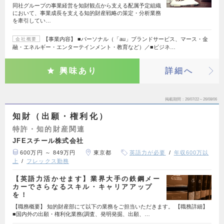
同社グループの事業経営を知財観点から支える配属予定組織
において、事業成長を支える知的財産戦略の策定・分析業務
を牽引してい…
【事業内容】 ■パーソナル（「au」ブランドサービス、マース・金
会社概要
融・エネルギー・エンターテインメント・教育など）／■ビジネ…
興味あり
詳細へ
掲載期間
26/07/22～26/08/06
知財（出願・権利化）
特許・知的財産関連
JFEスチール株式会社
600万円 ～ 849万円
東京都
英語力が必要
年収600万以
上
フレックス勤務
【英語力活かせます】業界大手の鉄鋼メー
カーでさらなるスキル・キャリアアップ
を！
【職務概要】 知的財産部にて以下の業務をご担当いただきます。 【職務詳細】
■国内外の出願・権利化業務(調査、発明発掘、出願、…