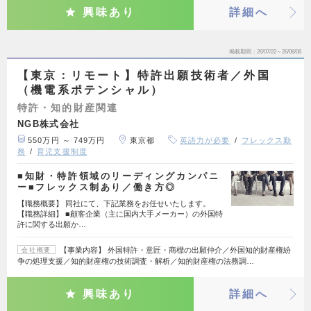
興味あり
詳細へ
掲載期間
26/07/22～26/08/06
【東京：リモート】特許出願技術者／外国
（機電系ポテンシャル）
特許・知的財産関連
NGB株式会社
550万円 ～ 749万円
東京都
英語力が必要
フレックス勤
務
育児支援制度
■知財・特許領域のリーディングカンパニ
ー■フレックス制あり／働き方◎
【職務概要】 同社にて、下記業務をお任せいたします。
【職務詳細】 ■顧客企業（主に国内大手メーカー）の外国特
許に関する出願か…
【事業内容】 外国特許・意匠・商標の出願仲介／外国知的財産権紛
会社概要
争の処理支援／知的財産権の技術調査・解析／知的財産権の法務調…
興味あり
詳細へ