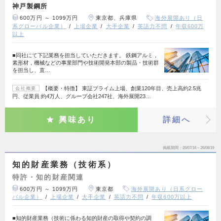
神戸製鋼所
600万円 ～ 1099万円
東京都、兵庫県
海外展開あり（日
系グローバル企業）
上場企業
大手企業
英語力不問
年収600万
以上
■同社にて下記業務を担当していただきます。 鉄鋼アルミ，
素形材，機械などの事業部門や技術開発本部の製品・技術群
を担当し、直…
【概要・特徴】 東証プライム上場、創業120年目、売上高約2.5兆
会社概要
円、従業員 約4万人、グループ会社247社、海外展開23…
興味あり
詳細へ
掲載期間
26/07/16～26/08/19
知的財産業務（技術系）
特許・知的財産関連
600万円 ～ 1099万円
東京都
海外展開あり（日系グロー
バル企業）
上場企業
大手企業
英語力不問
年収600万以上
■知的財産業務（技術に係わる知的財産の取得や契約の調