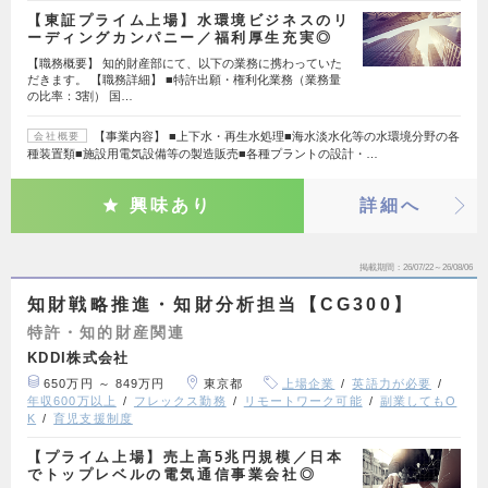
【東証プライム上場】水環境ビジネスのリ
ーディングカンパニー／福利厚生充実◎
【職務概要】 知的財産部にて、以下の業務に携わっていた
だきます。 【職務詳細】 ■特許出願・権利化業務（業務量
の比率：3割） 国…
【事業内容】 ■上下水・再生水処理■海水淡水化等の水環境分野の各
会社概要
種装置類■施設用電気設備等の製造販売■各種プラントの設計・…
興味あり
詳細へ
掲載期間
26/07/22～26/08/06
知財戦略推進・知財分析担当【CG300】
特許・知的財産関連
KDDI株式会社
650万円 ～ 849万円
東京都
上場企業
英語力が必要
年収600万以上
フレックス勤務
リモートワーク可能
副業してもO
K
育児支援制度
【プライム上場】売上高5兆円規模／日本
でトップレベルの電気通信事業会社◎