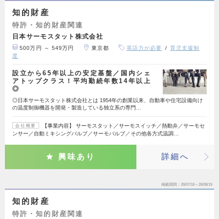
知的財産
特許・知的財産関連
日本サーモスタット株式会社
500万円 ～ 549万円
東京都
英語力が必要
育児支援制
度
設立から65年以上の安定基盤／国内シェ
アトップクラス！平均勤続年数14年以上
◎
◎日本サーモスタット株式会社とは 1954年の創業以来、自動車や住宅設備向け
の温度制御機器を開発・製造している独立系の専門…
【事業内容】 サーモスタット／サーモスイッチ／熱動弁／サーモセ
会社概要
ンサー／自動ミキシングバルブ／サーモバルブ／その他各方式温調…
興味あり
詳細へ
掲載期間
26/07/16～26/08/19
知的財産
特許・知的財産関連