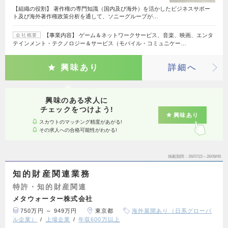
【組織の役割】 著作権の専門知識（国内及び海外）を活かしたビジネスサポー
ト及び海外著作権政策分析を通して、ソニーグループが…
【事業内容】 ゲーム＆ネットワークサービス、音楽、映画、エンタ
会社概要
テインメント・テクノロジー＆サービス（モバイル・コミュニケー…
興味あり
詳細へ
興味のある求人に
チェックをつけよう!
興味あり
スカウトのマッチング精度があがる!
その求人への合格可能性がわかる!
掲載期間
26/07/22～26/08/06
知的財産関連業務
特許・知的財産関連
メタウォーター株式会社
750万円 ～ 949万円
東京都
海外展開あり（日系グローバ
ル企業）
上場企業
年収600万以上