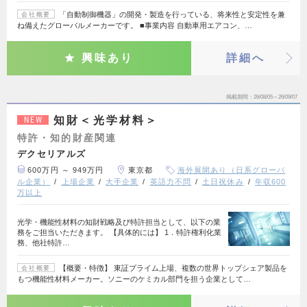
「自動制御機器」の開発・製造を行っている、将来性と安定性を兼
会社概要
ね備えたグローバルメーカーです。 ■事業内容 自動車用エアコン、…
興味あり
詳細へ
掲載期間
26/08/05～26/09/07
知財＜光学材料＞
NEW
特許・知的財産関連
デクセリアルズ
600万円 ～ 949万円
東京都
海外展開あり（日系グローバ
ル企業）
上場企業
大手企業
英語力不問
土日祝休み
年収600
万以上
光学・機能性材料の知財戦略及び特許担当として、以下の業
務をご担当いただきます。 【具体的には】 1．特許権利化業
務、他社特許…
【概要・特徴】 東証プライム上場、複数の世界トップシェア製品を
会社概要
もつ機能性材料メーカー。ソニーのケミカル部門を担う企業として…