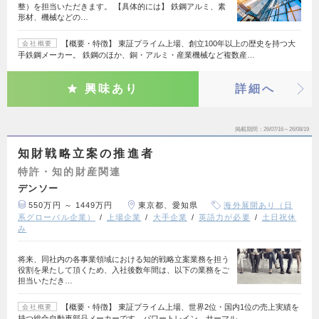
整）を担当いただきます。 【具体的には】 鉄鋼アルミ、素
形材、機械などの…
【概要・特徴】 東証プライム上場、創立100年以上の歴史を持つ大
会社概要
手鉄鋼メーカー。 鉄鋼のほか、銅・アルミ・産業機械など複数産…
興味あり
詳細へ
掲載期間
26/07/16～26/08/19
知財戦略立案の推進者
特許・知的財産関連
デンソー
550万円 ～ 1449万円
東京都、愛知県
海外展開あり（日
系グローバル企業）
上場企業
大手企業
英語力が必要
土日祝休
み
将来、同社内の各事業領域における知的戦略立案業務を担う
役割を果たして頂くため、入社後数年間は、以下の業務をご
担当いただき…
【概要・特徴】 東証プライム上場、世界2位・国内1位の売上実績を
会社概要
持つ総合自動車部品メーカーです。パワートレイン、サーマル、…