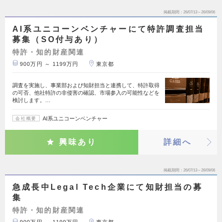
掲載期間
26/07/13～26/09/06
AI系ユニコーンベンチャーにて特許調査担当
募集（SO付与あり）
特許・知的財産関連
900万円 ～ 1199万円
東京都
調査を実施し、事業部および知財担当と連携して、特許取得
の可否、他社特許の非侵害の確認、市場参入の可能性などを
検討します。…
AI系ユニコーンベンチャー
会社概要
興味あり
詳細へ
掲載期間
26/07/13～26/09/06
急成長中Legal Tech企業にて知財担当の募
集
特許・知的財産関連