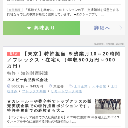
「移動で人を幸せに。」のミッションの下、交通領域を得意とする
会社概要
同社ならではの事業を幅広く展開しています。 ■タクシーアプリ「…
興味あり
詳細へ
掲載期間
26/08/03～26/08/16
【東京】特許担当 ※残業月10～20時間
NEW
／フレックス・在宅可（年収500万円～900
万円）
特許・知的財産関連
ヱスビー食品株式会社
500万円 ～ 949万円
東京都
上場企業
大手企業
土日
祝休み
フレックス勤務
リモートワーク可能
★カレールーや香辛料でトップクラスの販
売実績企業での特許担当ポジションです。
特許事務所での経験者も大…
【パソナキャリア経由での入社実績あり】2023年に創業100年を迎えたスパイス
やハーブを中心に展開する同社の特許担当とし…