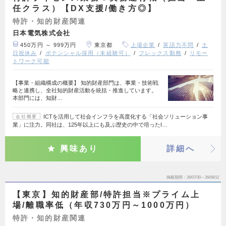
任クラス）【DX支援/働き方◎】
特許・知的財産関連
日本電気株式会社
450万円 ～ 999万円
東京都
上場企業
英語力不問
土
日祝休み
ポテンシャル採用（未経験可）
フレックス勤務
リモー
トワーク可能
【事業・組織構成の概要】 知的財産部門は、事業・技術戦
略と連携し、全社知的財産活動を統括・推進しています。
本部門には、知財…
ICTを活用して社会インフラを高度化する「社会ソリューション事
会社概要
業」に注力。同社は、125年以上にも及ぶ歴史の中で培ったI…
興味あり
詳細へ
掲載期間
26/07/30～26/08/12
【東京】知的財産部/特許担当※プライム上
場/離職率低（年収730万円～1000万円）
特許・知的財産関連