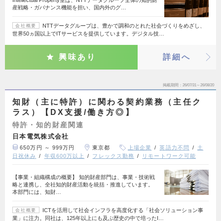
産戦略・ガバナンス機能を担い、国内外のグ…
NTTデータグループは、豊かで調和のとれた社会づくりをめざし、
会社概要
世界50ヵ国以上でITサービスを提供しています。デジタル技…
興味あり
詳細へ
掲載期間
26/07/31～26/08/20
知財（主に特許）に関わる契約業務（主任ク
ラス）【DX支援/働き方◎】
特許・知的財産関連
日本電気株式会社
650万円 ～ 999万円
東京都
上場企業
英語力不問
土
日祝休み
年収600万以上
フレックス勤務
リモートワーク可能
【事業・組織構成の概要】 知的財産部門は、事業・技術戦
略と連携し、全社知的財産活動を統括・推進しています。
本部門には、知財…
ICTを活用して社会インフラを高度化する「社会ソリューション事
会社概要
業」に注力。同社は、125年以上にも及ぶ歴史の中で培ったI…