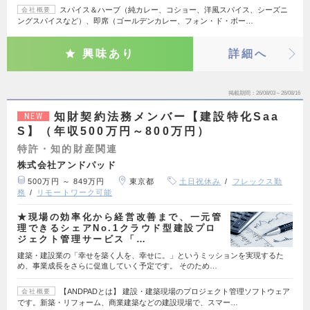
スパイス＆ハーブ（純カレー、コショー、洋風スパイス、シーズニ
会社概要
ングスパイスなど）、即席（ゴールデンカレー、フォン・ド・ボー…
興味あり
詳細へ
掲載期間
26/08/03～26/08/16
知財契約法務メンバー【建設特化Saa
NEW
S】（年収500万円～800万円）
特許・知的財産関連
株式会社アンドパッド
500万円 ～ 849万円
東京都
土日祝休み
フレックス勤
務
リモートワーク可能
★現場の効率化から経営改善まで、一元管
理できるシェアNo.1クラウド型建設プロ
ジェクト管理サービス「…
建築・建設業の「幸せを築く人を、幸せに。」というミッションを実現するた
め、事業成長をさらに促進していく予定です。 そのため…
【ANDPADとは】 建設・建築現場のプロジェクト管理ソフトウェア
会社概要
です。新築・リフォーム、商業建築などの建設現場で、スマー…