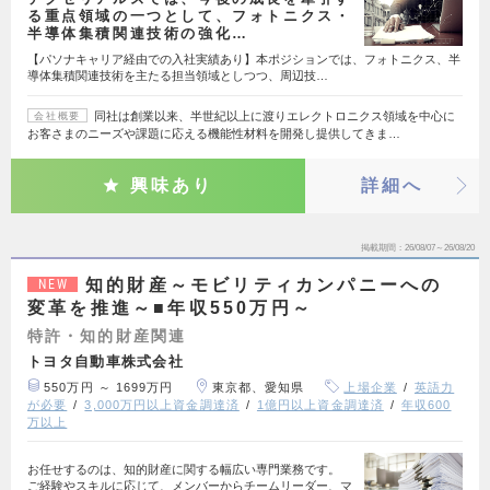
る重点領域の一つとして、フォトニクス・
半導体集積関連技術の強化…
【パソナキャリア経由での入社実績あり】本ポジションでは、フォトニクス、半
導体集積関連技術を主たる担当領域としつつ、周辺技…
同社は創業以来、半世紀以上に渡りエレクトロニクス領域を中心に
会社概要
お客さまのニーズや課題に応える機能性材料を開発し提供してきま…
興味あり
詳細へ
掲載期間
26/08/07～26/08/20
知的財産～モビリティカンパニーへの
NEW
変革を推進～■年収550万円～
特許・知的財産関連
トヨタ自動車株式会社
550万円 ～ 1699万円
東京都、愛知県
上場企業
英語力
が必要
3,000万円以上資金調達済
1億円以上資金調達済
年収600
万以上
お任せするのは、知的財産に関する幅広い専門業務です。
ご経験やスキルに応じて、メンバーからチームリーダー、マ