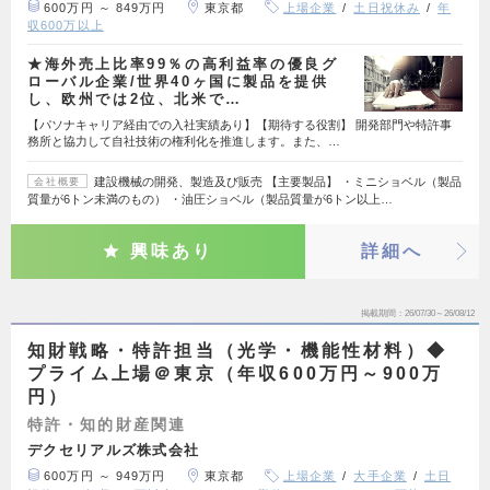
600万円 ～ 849万円
東京都
上場企業
土日祝休み
年
収600万以上
★海外売上比率99％の高利益率の優良グ
ローバル企業/世界40ヶ国に製品を提供
し、欧州では2位、北米で…
【パソナキャリア経由での入社実績あり】【期待する役割】 開発部門や特許事
務所と協力して自社技術の権利化を推進します。また、…
建設機械の開発、製造及び販売 【主要製品】 ・ミニショベル（製品
会社概要
質量が6トン未満のもの） ・油圧ショベル（製品質量が6トン以上…
興味あり
詳細へ
掲載期間
26/07/30～26/08/12
知財戦略・特許担当（光学・機能性材料）◆
プライム上場＠東京（年収600万円～900万
円）
特許・知的財産関連
デクセリアルズ株式会社
600万円 ～ 949万円
東京都
上場企業
大手企業
土日