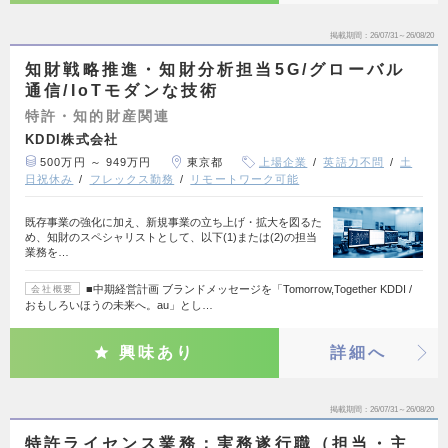
掲載期間
26/07/31～26/08/20
知財戦略推進・知財分析担当5G/グローバル
通信/IoTモダンな技術
特許・知的財産関連
KDDI株式会社
500万円 ～ 949万円
東京都
上場企業
英語力不問
土
日祝休み
フレックス勤務
リモートワーク可能
既存事業の強化に加え、新規事業の立ち上げ・拡大を図るた
め、知財のスペシャリストとして、以下(1)または(2)の担当
業務を…
■中期経営計画 ブランドメッセージを「Tomorrow,Together KDDI /
会社概要
おもしろいほうの未来へ。au」とし…
興味あり
詳細へ
掲載期間
26/07/31～26/08/20
特許ライセンス業務：実務遂行職（担当・主