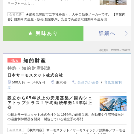
ネージャーとし…
★愛知県豊田市に本社を置く、大手自動車メーカーです。 【事業内
会社概要
容】自動車の生産・販売 創業以来、安全で高品質な自動車を生み出…
興味あり
詳細へ
掲載期間
26/08/07～26/08/20
知的財産
NEW
特許・知的財産関連
日本サーモスタット株式会社
500万円 ～ 549万円
東京都
英語力が必要
育児支援制
度
設立から65年以上の安定基盤／国内シェ
アトップクラス！平均勤続年数14年以上
◎
◎日本サーモスタット株式会社とは 1954年の創業以来、自動車や住宅設備向け
の温度制御機器を開発・製造している独立系の専門…
【事業内容】 サーモスタット／サーモスイッチ／熱動弁／サーモセ
会社概要