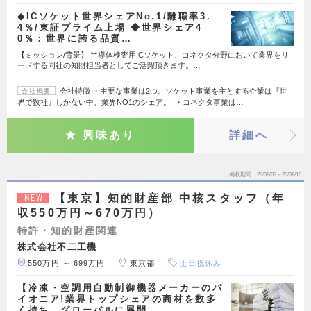
◆ICソケット世界シェアNo.1/離職率3.
4％/東証プライム上場 ◆世界シェア4
0％：世界に誇る品質…
【ミッション/背景】 半導体検査用ICソケット、コネクタ分野において業界をリ
ードする同社の知財担当者としてご活躍頂きます。…
会社特徴 ・主要な事業は2つ。ソケット事業を主とする企業は『世
会社概要
界で数社』しかない中、業界NO1のシェア。 ・コネクタ事業は…
興味あり
詳細へ
掲載期間
26/08/03～26/08/16
【東京】知的財産部 中核スタッフ（年
NEW
収550万円～670万円）
特許・知的財産関連
株式会社不二工機
550万円 ～ 699万円
東京都
土日祝休み
【冷凍・空調用自動制御機器メーカーのパ
イオニア!業界トップシェアの商材を数多
く持ち、グローバルに展開…