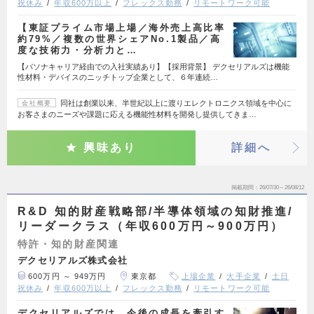
祝休み
年収600万以上
フレックス勤務
リモートワーク可能
【東証プライム市場上場／海外売上高比率
約79%／複数の世界シェアNo.1製品／高
度な技術力・分析力と…
【パソナキャリア経由での入社実績あり】【採用背景】 デクセリアルズは機能
性材料・デバイスのニッチトップ企業として、６年連続…
同社は創業以来、半世紀以上に渡りエレクトロニクス領域を中心に
会社概要
お客さまのニーズや課題に応える機能性材料を開発し提供してきま…
興味あり
詳細へ
掲載期間
26/07/30～26/08/12
R&D 知的財産戦略部/半導体領域の知財推進/
リーダークラス（年収600万円～900万円）
特許・知的財産関連
デクセリアルズ株式会社
600万円 ～ 949万円
東京都
上場企業
大手企業
土日
祝休み
年収600万以上
フレックス勤務
リモートワーク可能
デクセリアルズでは、今後の成長を牽引す