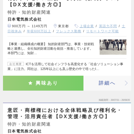
【DX支援/働き方◎】
特許・知的財産関連
日本電気株式会社
900万円 ～ 1149万円
東京都
上場企業
英語力不問
土
日祝休み
年収600万以上
フレックス勤務
リモートワーク可能
【事業・組織構成の概要】 知的財産部門は、事業・技術戦
略と連携し、全社知的財産活動を統括・推進しています。
本部門には、知財…
ICTを活用して社会インフラを高度化する「社会ソリューション事
会社概要
業」に注力。同社は、125年以上にも及ぶ歴史の中で培ったI…
興味あり
詳細へ
掲載期間
26/07/31～26/08/20
意匠・商標権における全体戦略及び権利化・
管理・活用責任者【DX支援/働き方◎】
特許・知的財産関連
日本電気株式会社