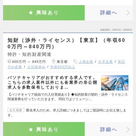
興味あり
詳細へ
掲載期間
26/07/31～26/08/13
知財（渉外・ライセンス）【東京】（年収60
0万円～840万円）
特許・知的財産関連
600万円 ～ 849万円
東京都
上場企業
大手企業
英語
力が必要
土日祝休み
年収600万以上
パソナキャリアがおすすめする求人です。
こちらの求人案件以外にも各業界の非公開
求人を多数保有しておりま…
【パソナキャリア経由での入社実績あり】◆知的財産の契約・渉外・ライセンス
関連業務を行っていただきます。 同社ではソリューシ…
匿名求人のため、求人詳細につきましてはご面談時にお伝え致しま
会社概要
す。
興味あり
詳細へ