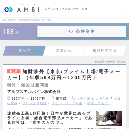
若手ハイキャリアのスカウト転職
東京都の特許・知的財産関連の転職・求人情報
188
条件変更
件
すべて
新着のみ
掲載終了間近
掲載期間
26/08/03～26/08/16
知財渉外【東京/プライム上場/電子メー
NEW
カー】（年収568万円～1200万円）
特許・知的財産関連
アルプスアルパイン株式会社
550万円 ～ 1249万円
東京都
上場企業
大手企業
土日
祝休み
フレックス勤務
リモートワーク可能
副業してもOK
連結売上高1兆円超！日本が世界に誇るプ
ライム上場「総合電子部品メーカー」であ
る同社は、“世界のものづ…