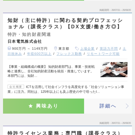
掲載期間
26/07/31～26/08/20
知財（主に特許）に関わる契約プロフェッシ
ョナル（課長クラス）【DX支援/働き方◎】
特許・知的財産関連
日本電気株式会社
900万円 ～ 1149万円
東京都
上場企業
英語力不問
土
日祝休み
年収600万以上
フレックス勤務
リモートワーク可能
【事業・組織構成の概要】 知的財産部門は、事業・技術戦
略と連携し、全社知的財産活動を統括・推進しています。
本部門には、知財…
ICTを活用して社会インフラを高度化する「社会ソリューション事
会社概要
業」に注力。同社は、125年以上にも及ぶ歴史の中で培ったI…
興味あり
詳細へ
掲載期間
26/07/31～26/08/20
特許ライセンス業務：専門職（課長クラス）