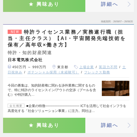
興味あり
詳細へ
掲載期間
26/08/07～26/08/20
特許ライセンス業務／実務遂行職（担
NEW
当・主任クラス）【AI・宇宙開発先端技術を
保有／高年収×働き方】
特許・知的財産関連
日本電気株式会社
450万円 ～ 999万円
東京都
上場企業
英語力不問
土
日祝休み
ポテンシャル採用（未経験可）
フレックス勤務
今回の募集は、知的財産権に関わる渉外業務に関するもの
で、特に特許のライセンスイン/アウトの交渉（プールを含
む）や特許購入…
■企業の特徴────────────── ICTを活用して社会インフラを
会社概要
高度化する「社会ソリューション事業」に注力。同社は…
興味あり
詳細へ