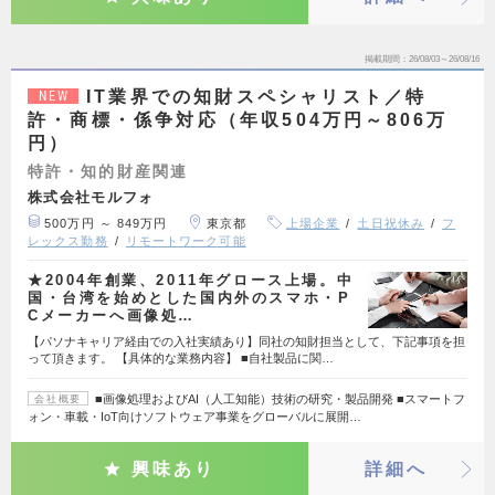
掲載期間
26/08/03～26/08/16
IT業界での知財スペシャリスト／特
NEW
許・商標・係争対応（年収504万円～806万
円）
特許・知的財産関連
株式会社モルフォ
500万円 ～ 849万円
東京都
上場企業
土日祝休み
フ
レックス勤務
リモートワーク可能
★2004年創業、2011年グロース上場。中
国・台湾を始めとした国内外のスマホ・P
Cメーカーへ画像処…
【パソナキャリア経由での入社実績あり】同社の知財担当として、下記事項を担
って頂きます。 【具体的な業務内容】 ■自社製品に関…
■画像処理およびAI（人工知能）技術の研究・製品開発 ■スマートフ
会社概要
ォン・車載・IoT向けソフトウェア事業をグローバルに展開…
興味あり
詳細へ