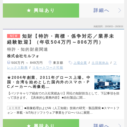
興味あり
詳細へ
掲載期間
26/08/03～26/08/16
知財【特許・商標・係争対応／業界未
NEW
経験歓迎】（年収504万円～806万円）
特許・知的財産関連
株式会社モルフォ
500万円 ～ 849万円
東京都
上場企業
土日祝休み
フ
レックス勤務
リモートワーク可能
★2004年創業、2011年グロース上場。中
国・台湾を始めとした国内外のスマホ・P
Cメーカーへ画像処…
【パソナキャリア経由での入社実績あり】同社の知財担当として、下記事項を担
って頂きます。 【具体的な業務内容】 ■自社製品に関…
■画像処理およびAI（人工知能）技術の研究・製品開発 ■スマートフ
会社概要
ォン・車載・IoT向けソフトウェア事業をグローバルに展開…
興味あり
詳細へ