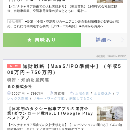
【パソナキャリア経由での入社実績あり】【募集背景】 1949年の会社創立以
来、自動車産業、空調家電産業の拡大とともに、弊社…
■冷凍・冷蔵・空調及びカーエアコン用自動制御機器の製造及び販
会社概要
売、これに付帯関連する事業 【グローバル展開】 ■早期から海外へ…
興味あり
詳細へ
掲載期間
26/08/03～26/08/16
知財戦略【MaaS/IPO準備中】（年収5
NEW
00万円～750万円）
特許・知的財産関連
ＧＯ株式会社
500万円 ～ 799万円
東京都
上場企業
土日祝休み
フ
レックス勤務
リモートワーク可能
副業してもOK
【日本初のタクシー配車アプリの運営企
業/ダウンロード数No.1！/Google Play
ベストアプ…
【パソナキャリア経由での入社実績あり】【このポジションの面白さ】 GOの知
財戦略室は、モビリティ領域における最先端のプロダ…