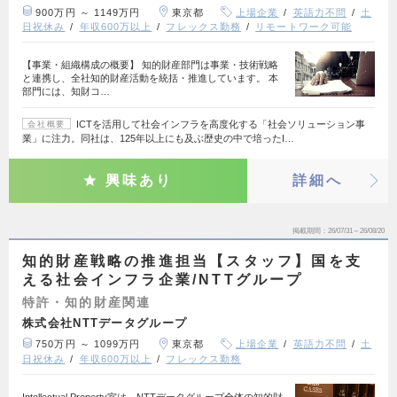
900万円 ～ 1149万円
東京都
上場企業
英語力不問
土
日祝休み
年収600万以上
フレックス勤務
リモートワーク可能
【事業・組織構成の概要】 知的財産部門は事業・技術戦略
と連携し、全社知的財産活動を統括・推進しています。 本
部門には、知財コ…
ICTを活用して社会インフラを高度化する「社会ソリューション事
会社概要
業」に注力。同社は、125年以上にも及ぶ歴史の中で培ったI…
興味あり
詳細へ
掲載期間
26/07/31～26/08/20
知的財産戦略の推進担当【スタッフ】国を支
える社会インフラ企業/NTTグループ
特許・知的財産関連
株式会社NTTデータグループ
750万円 ～ 1099万円
東京都
上場企業
英語力不問
土
日祝休み
年収600万以上
フレックス勤務
Intellectual Property室は、NTTデータグループ全体の知的財