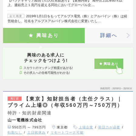
【パソナキャリア経由での入社実績あり】【業務内容】 海外売上比率80％以
上、連結売上１兆円を超える同社においてグローバル企…
2019年1月1日をもってアルプス電気（株）とアルパイン（株）は経
会社概要
営統合し、社名をアルプスアルパイン株式会社に変更いたし…
興味あり
詳細へ
興味のある求人に
チェックをつけよう!
興味あり
スカウトのマッチング精度があがる!
その求人への合格可能性がわかる!
掲載期間
26/08/03～26/08/16
【東京】知財担当者（主任クラス）｜
NEW
プライム上場◎（年収560万円～750万円）
特許・知的財産関連
山一電機株式会社
550万円 ～ 799万円
東京都
上場企業
英語力が必要
転勤なし
土日祝休み
リモートワーク可能