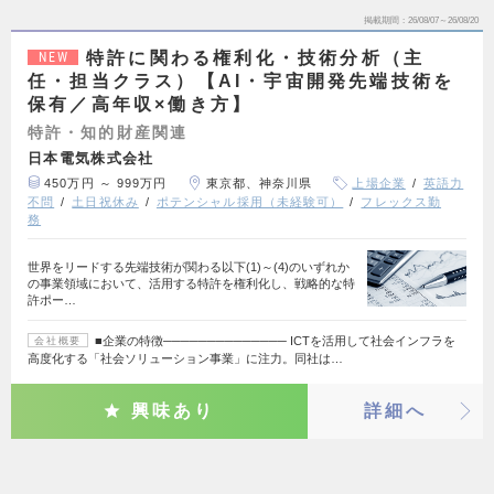
掲載期間
26/08/07～26/08/20
特許に関わる権利化・技術分析（主
NEW
任・担当クラス）【AI・宇宙開発先端技術を
保有／高年収×働き方】
特許・知的財産関連
日本電気株式会社
450万円 ～ 999万円
東京都、神奈川県
上場企業
英語力
不問
土日祝休み
ポテンシャル採用（未経験可）
フレックス勤
務
世界をリードする先端技術が関わる以下(1)～(4)のいずれか
の事業領域において、活用する特許を権利化し、戦略的な特
許ポー…
■企業の特徴────────────── ICTを活用して社会インフラを
会社概要
高度化する「社会ソリューション事業」に注力。同社は…
興味あり
詳細へ