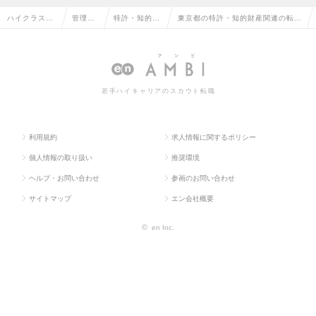
ハイクラス求
管理部
特許・知的財
東京都の特許・知的財産関連の転
人TOP
門系
産関連
職・求人情報一覧
若手ハイキャリアのスカウト転職
利用規約
求人情報に関するポリシー
個人情報の取り扱い
推奨環境
ヘルプ・お問い合わせ
参画のお問い合わせ
サイトマップ
エン会社概要
©
en Inc.