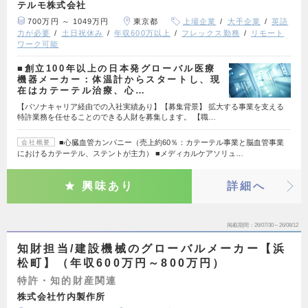
テルモ株式会社
700万円 ～ 1049万円
東京都
上場企業
大手企業
英語
力が必要
土日祝休み
年収600万以上
フレックス勤務
リモート
ワーク可能
■創立100年以上の日本発グローバル医療
機器メーカー：体温計からスタートし、現
在はカテーテル治療、心…
【パソナキャリア経由での入社実績あり】【募集背景】 拡大する事業を支える
特許業務を任せることのできる人財を募集します。 【職…
■心臓血管カンパニー（売上約60％：カテーテル事業と脳血管事業
会社概要
におけるカテーテル、ステントが主力） ■メディカルケアソリュ…
興味あり
詳細へ
掲載期間
26/07/30～26/08/12
知財担当/建設機械のグローバルメーカー【浜
松町】（年収600万円～800万円）
特許・知的財産関連
株式会社竹内製作所