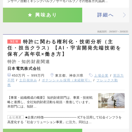
ンサー／自動ミキシングバルブ／サーモバルブ／その他各方式温調…
興味あり
詳細へ
掲載期間
26/08/07～26/08/20
特許に関わる権利化・技術分析（主
NEW
任・担当クラス）【AI・宇宙開発先端技術を
保有／高年収×働き方】
特許・知的財産関連
日本電気株式会社
450万円 ～ 999万円
東京都、神奈川県
上場企業
英語力
不問
土日祝休み
ポテンシャル採用（未経験可）
フレックス勤
務
【事業・組織構成の概要】 知的財産部門は、事業・技術戦
略と連携し、全社知的財産活動を統括・推進しています。
本部門には、知財…
■企業の特徴────────────── ICTを活用して社会インフラを
会社概要
高度化する「社会ソリューション事業」に注力。同社は…