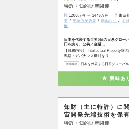
特許・知的財産関連
1200万円 ～ 1449万円
東京
業
英語力が必要
転勤なし
土
能
日本を代表する世界5位の日系グローバル
円を誇り、公共／金融…
【職務内容】 Intellectual Pro
戦略・ガバナンス機能をリ…
日本を代表する日系グローバルS
会社概要
興味あ
知財（主に特許）に関
宙開発先端技術を保有
特許・知的財産関連