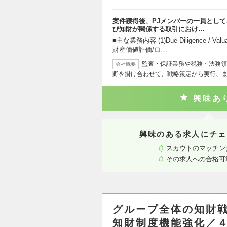
案件獲得後、PJメンバーの一員とし
び知財が関係する取引におけ…
■主な業務内容 (1)Due Diligence 
財産価値評価/ロ…
監査・保証業務や税務・法務領
会社概要
野を掛け合わせて、戦略策定から実行、
興味あ
興味のある求人にチェ
スカウトのマッチン
その求人への合格可
グループ全体の知財戦
知財制度機能強化／４