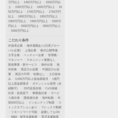
万円以上
1450万円以上
1500万円以
上
1550万円以上
1600万円以上
16
50万円以上
1700万円以上
1750万円
以上
1800万円以上
1850万円以上
1900万円以上
1950万円以上
2000万
円以上
2500万円以上
3000万円以上
5000万円以上
こだわり条件
外資系企業
海外展開あり(日系グロー
バル企業)
上場企業
株式公開準備
大手企業
ベンチャー企業
管理職・
マネジャー
マネジメント業務なし
新規事業・新サービス
海外出張
海
外折衝
英語力が必要
中国語力が必
要
英語力不問
転勤なし
土日祝休
み
3,000万円以上資金調達済
1億円
以上資金調達済
ポテンシャル採用（未
経験可）
20代役員在籍
CxO候補
社長・役員直下
事業責任者
サービ
ス責任者
開発責任者
海外転勤
年
収600万以上
インセンティブ制度
ス
トックオプションあり
フレックス勤務
リモートワーク可能
副業してもOK
MBA・留学支援制度
育児支援制度