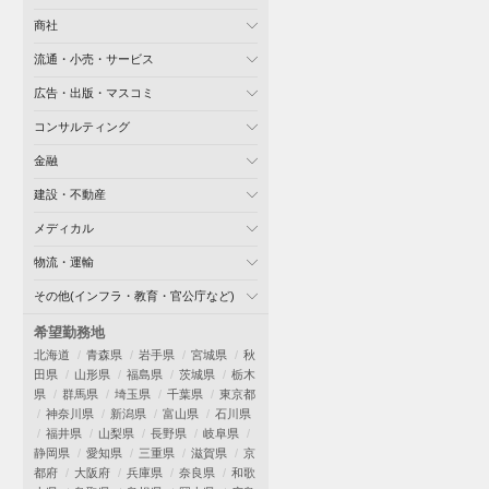
商社
流通・小売・サービス
広告・出版・マスコミ
コンサルティング
金融
建設・不動産
メディカル
物流・運輸
その他(インフラ・教育・官公庁など)
希望勤務地
北海道
青森県
岩手県
宮城県
秋
田県
山形県
福島県
茨城県
栃木
県
群馬県
埼玉県
千葉県
東京都
神奈川県
新潟県
富山県
石川県
福井県
山梨県
長野県
岐阜県
静岡県
愛知県
三重県
滋賀県
京
都府
大阪府
兵庫県
奈良県
和歌