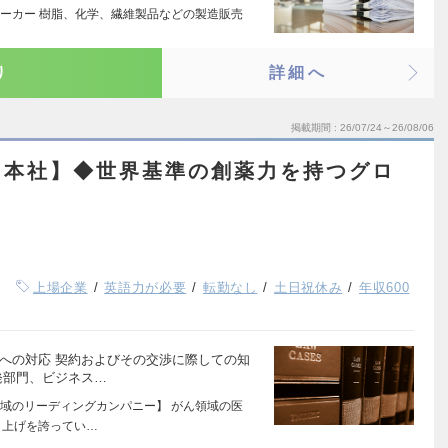
ーカー 樹脂、化学、繊維製品などの製造販売
り
詳細へ
掲載期間
26/07/24～26/08/06
【本社】◆世界基準の創薬力を持つグロ
上場企業
英語力が必要
転勤なし
土日祝休み
年収600
への対応 契約およびその交渉に際しての知
発部門、ビジネス…
域のリーディングカンパニー】 がん領域の医
り上げを誇ってい…