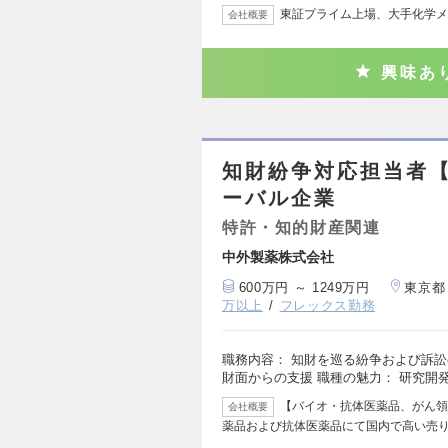
東証プライム上場、大手化学メ
会社概要
興味あ
知財紛争対応担当者
ーバル企業
特許・知的財産関連
中外製薬株式会社
600万円 ～ 1249万円
東京都
万以上
フレックス勤務
職務内容： 知財を巡る紛争および訴訟
財面からの支援 職種の魅力： 研究開
【バイオ・抗体医薬品、がん領
会社概要
薬品および抗体医薬品にて国内で高い売