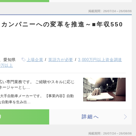
掲載期間
26/07/24～26/08/06
カンパニーへの変革を推進～■年収550
、愛知県
上場企業
英語力が必要
3,000万円以上資金調達
0万以上
広い専門業務です。 ご経験やスキルに応じ
ネージャーとし…
大手自動車メーカーです。 【事業内容】自動
な自動車を生み出…
り
詳細へ
掲載期間
26/07/24～26/08/06