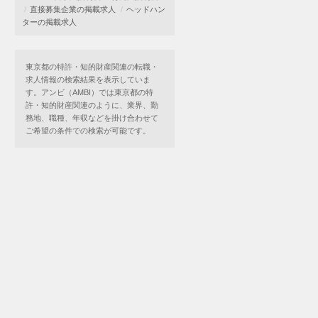
直接募集企業の掲載求人
ヘッドハン
ターの掲載求人
東京都の特許・知的財産関連の転職・
求人情報の検索結果を表示していま
す。アンビ（AMBI）では東京都の特
許・知的財産関連のように、業界、勤
務地、職種、年収などを掛け合わせて
ご希望の条件での検索が可能です。