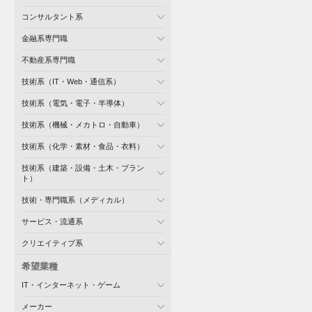
コンサルタント系
金融系専門職
不動産系専門職
技術系（IT・Web・通信系）
技術系（電気・電子・半導体）
技術系（機械・メカトロ・自動車）
技術系（化学・素材・食品・衣料）
技術系（建築・設備・土木・プラン
ト）
技術・専門職系（メディカル）
サービス・流通系
クリエイティブ系
希望業種
IT・インターネット・ゲーム
メーカー