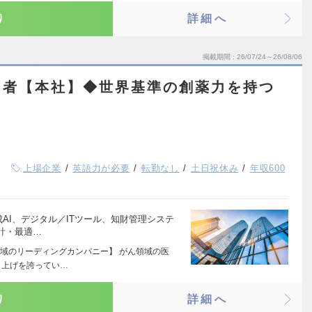
り
詳細へ
掲載期間
26/07/24～26/08/06
当者【本社】◆世界基準の創薬力を持つ
上場企業
英語力が必要
転勤なし
土日祝休み
年収600
成AI、デジタル／ITツール、知財管理システ
計・最適…
域のリーディングカンパニー】 がん領域の医
り上げを誇ってい…
り
詳細へ