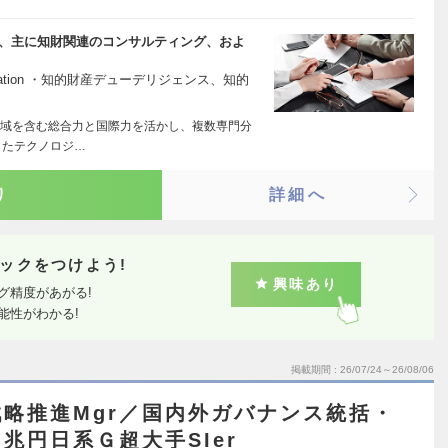
て、主に知財関連のコンサルティング、およ
/ Valuation ・知的財産デューデリジェンス、知的
域を含む総合力と国際力を活かし、複数専門分
またテクノロジ…
り
詳細へ
ックをつけよう!
興味あり
グ精度があがる!
能性がわかる!
掲載期間
26/07/24～26/08/06
略推進Mgr／国内外ガバナンス統括・
兆円日系Ｇ超大手SIer