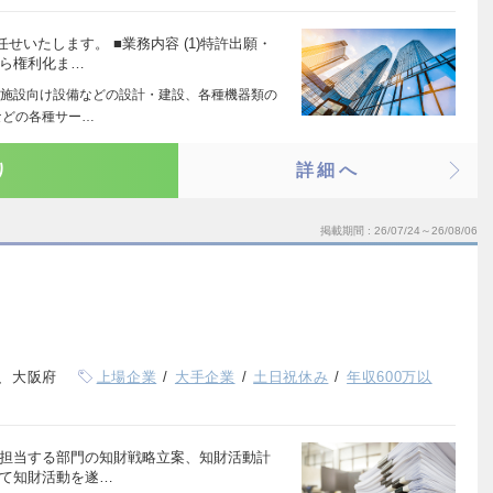
いたします。 ■業務内容 (1)特許出願・
から権利化ま…
施設向け設備などの設計・建設、各種機器類の
などの各種サー…
り
詳細へ
掲載期間
26/07/24～26/08/06
、大阪府
上場企業
大手企業
土日祝休み
年収600万以
、担当する部門の知財戦略立案、知財活動計
いて知財活動を遂…