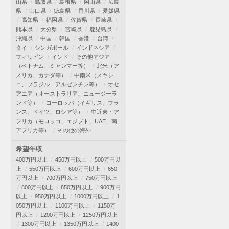
山県
鳥取県
島根県
岡山県
広島
県
山口県
徳島県
香川県
愛媛県
高知県
福岡県
佐賀県
長崎県
熊本県
大分県
宮崎県
鹿児島県
沖縄県
中国
韓国
香港
台湾
タイ
シンガポール
インドネシア
フィリピン
インド
その他アジア
（ベトナム、ミャンマー等）
北米（ア
メリカ、カナダ等）
中南米（メキシ
コ、ブラジル、アルゼンチン等）
オセ
アニア（オーストラリア、ニュージーラ
ンド等）
ヨーロッパ（イギリス、フラ
ンス、ドイツ、ロシア等）
中近東・ア
フリカ（モロッコ、エジプト、UAE、南
アフリカ等）
その他の海外
希望年収
400万円以上
450万円以上
500万円以
上
550万円以上
600万円以上
650
万円以上
700万円以上
750万円以上
800万円以上
850万円以上
900万円
以上
950万円以上
1000万円以上
1
050万円以上
1100万円以上
1150万
円以上
1200万円以上
1250万円以上
1300万円以上
1350万円以上
1400