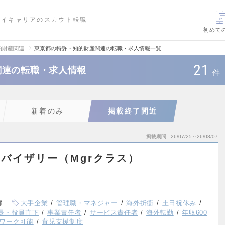
ハイキャリアのスカウト転職
初めて
的財産関連
東京都の特許・知的財産関連の転職・求人情報一覧
21
関連の転職・求人情報
件
新着のみ
掲載終了間近
掲載期間
26/07/25～26/08/07
ドバイザリー（Mgrクラス）
都
大手企業
管理職・マネジャー
海外折衝
土日祝休み
長・役員直下
事業責任者
サービス責任者
海外転勤
年収600
ワーク可能
育児支援制度