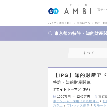
若手
ハイクラス求人TOP
管理部門系
特許・知
東京都の特許・知的財産
すべて
【IPG】知的財産ア
特許・知的財産関連
デロイト トーマツ（FA）
1000万円 ～ 1249万円
東京
ポテンシャル採用（未経験可）
社
万以上
フレックス勤務
リモート