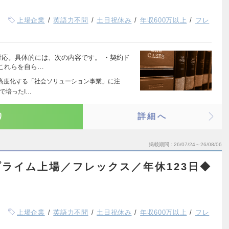
上場企業
英語力不問
土日祝休み
年収600万以上
フレ
対応。具体的には、次の内容です。 ・契約ド
これらを自ら…
を高度化する「社会ソリューション事業」に注
で培ったI…
り
詳細へ
掲載期間
26/07/24～26/08/06
ライム上場／フレックス／年休123日◆
上場企業
英語力不問
土日祝休み
年収600万以上
フレ