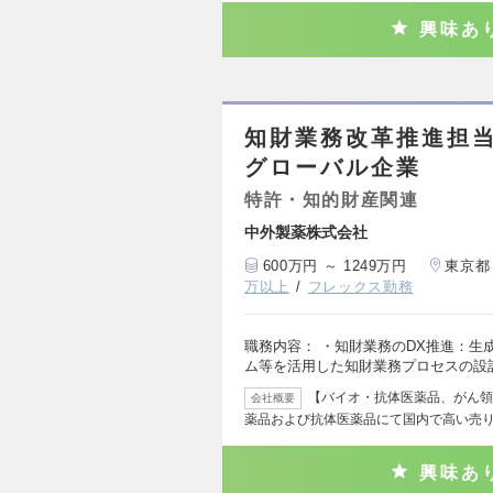
興味あ
知財業務改革推進担
グローバル企業
特許・知的財産関連
中外製薬株式会社
600万円 ～ 1249万円
東京都
万以上
フレックス勤務
職務内容： ・知財業務のDX推進：生
ム等を活用した知財業務プロセスの設
【バイオ・抗体医薬品、がん領
会社概要
薬品および抗体医薬品にて国内で高い売
興味あ