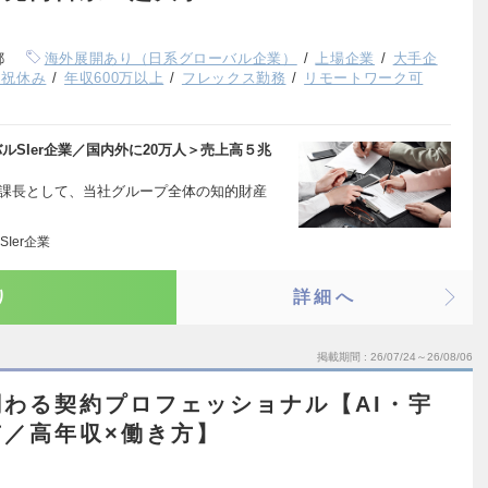
都
海外展開あり（日系グローバル企業）
上場企業
大手企
日祝休み
年収600万以上
フレックス勤務
リモートワーク可
SIer企業／国内外に20万人＞売上高５兆
perty室の課長として、当社グループ全体の知的財産
Ier企業
り
詳細へ
掲載期間
26/07/24～26/08/06
わる契約プロフェッショナル【AI・宇
／高年収×働き方】