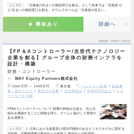
「北海道の住まいの相談窓口を創る」そして未来では「北海道“か
会社概要
ら”住まいの相談窓口を創る」カワムラホームは『北海道の住まい…
興味あり
詳細へ
掲載期間
26/08/05～26/08/18
【FP＆Aコントローラー/次世代テクノロジー
企業を創る】グループ全体の財務インフラを
設計・構築
財務・コントローラー
WAY Equity Partners株式会社
1000万円 ～ 1499万円
東京都
ベンチャー企業
新規事
業・新サービス
英語力が必要
土日祝休み
年収600万以上
リモ
ートワーク可能
FP&Aコントローラーについて 財務の枠組みを超え、自ら仕
組みを構築することに情熱を持ち、チームと協力して意味の
ある成果を…
1. 日本における産業及び成功可能性のあるビジネスモデルに関する
会社概要
定性的・定量的調査の親会社への提供 2. 親会社への投資提…