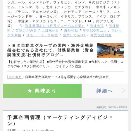
ンガポール、インドネシア、フィリピン、インド、その他アジア（ベト
ナム、ミャンマー等）、北米（アメリカ、カナダ等）、中南米（メキシ
コ、ブラジル、アルゼンチン等）、オセアニア（オーストラリア、ニュ
ージーランド等）、ヨーロッパ（イギリス、フランス、ドイツ、ロシア
等）、中近東・アフリカ（モロッコ、エジプト、UAE、南アフリカ
等）
海外展開あり（日系グローバル企業）
海外出張
海外折
衝
英語力が必要
土日祝休み
海外転勤
年収600万以上
フレッ
クス勤務
リモートワーク可能
副業してもOK
育児支援制度
トヨタ自動車グループの国内・海外金融統
括会社である当社にて、財務部業務（資金
調達支援/社債発行プログ…
【お任せしたい業務内容】 ■海外子会社の資金調達支援 ■金利リスク、信用リス
ク等の各リスク分野のポリシー・ガイドライン設定…
自動車販売金融サービス等を展開する金融会社の統括会社
会社概要
興味あり
詳細へ
掲載期間
26/07/30～26/08/12
予算企画管理（マーケティングディビジョ
ン）