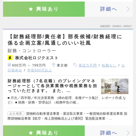
興味あり
詳細へ
掲載期間
26/08/04～26/08/17
【財務経理部/責任者】部長候補/財務経理に
係る企画立案/風通しのいい社風
財務・コントローラー
株式会社ロジクエスト
600万円 ～ 799万円
東京都
英語力不問
転勤なし
土
日祝休み
年収600万以上
財務経理部（7名在籍）のプレイングマネ
ージャーとして各決算業務や税務業務を担
っていただきます。 また、…
■ 月次／四半期／年次決算業務 （締め処理、各種データ集計、レポート作成 な
ど） ■ 税務・財務・管理会計 （税務申告の補…
貨物軽自動車運送事業・運送取次事業・一般貨物自動車運送事業 国
会社概要
際貨物輸送事業【航空・海上貨物輸送および通関】 緊急配送事業・…
興味あり
詳細へ