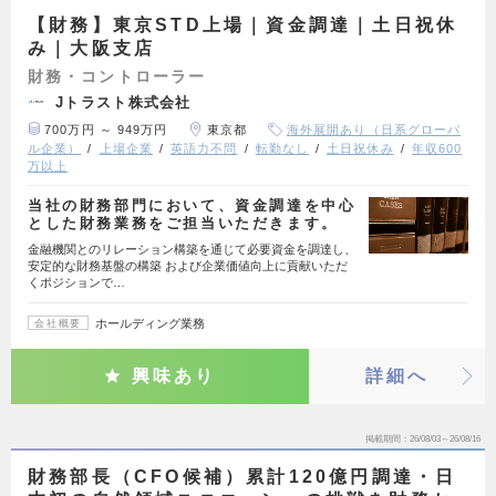
【財務】東京STD上場｜資金調達｜土日祝休
み｜大阪支店
財務・コントローラー
Jトラスト株式会社
700万円 ～ 949万円
東京都
海外展開あり（日系グローバ
ル企業）
上場企業
英語力不問
転勤なし
土日祝休み
年収600
万以上
当社の財務部門において、資金調達を中心
とした財務業務をご担当いただきます。
金融機関とのリレーション構築を通じて必要資金を調達し、
安定的な財務基盤の構築 および企業価値向上に貢献いただ
くポジションで…
ホールディング業務
会社概要
興味あり
詳細へ
掲載期間
26/08/03～26/08/16
財務部長（CFO候補）累計120億円調達・日