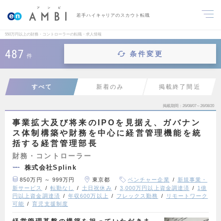
若手ハイキャリアのスカウト転職
550万円以上の財務・コントローラーの転職・求人情報
487
条件変更
件
すべて
新着のみ
掲載終了間近
掲載期間
26/08/07～26/08/20
事業拡大及び将来のIPOを見据え、ガバナン
ス体制構築や財務を中心に経営管理機能を統
括する経営管理部長
財務・コントローラー
株式会社Splink
850万円 ～ 999万円
東京都
ベンチャー企業
新規事業・
新サービス
転勤なし
土日祝休み
3,000万円以上資金調達済
1億
円以上資金調達済
年収600万以上
フレックス勤務
リモートワーク
可能
育児支援制度