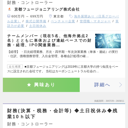
財務・コントローラー
京都フュージョニアリング株式会社
600万円 ～ 699万円
東京都
海外展開あり（日系グローバ
ル企業）
株式公開準備
ベンチャー企業
管理職・マネジャー
英
語力が必要
土日祝休み
チームメンバー（現在5名、他海外拠点2
名）とともに単体および連結ベースでの財
務・経理、IPO関連業務…
【経理】 ・日次経理業務、月次・四半期・年次決算業務（単体・連結）の実行
・仕訳、債権債務管理、入出金管理、各種会計処理の確…
■京都フュージョニアリングは2019年に京都大学の持つ知見をベー
会社概要
スに設立された会社です。 当社はカーボンニュートラル社会の…
興味あり
詳細へ
掲載期間
26/07/29～26/08/11
財務(決算・税務・会計等) ◆土日祝休み◆残
業10ｈ以下
財務・コントローラー