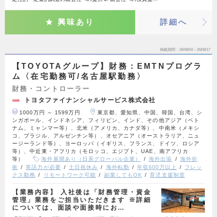
興味あり
詳細へ
掲載期間
26/08/04～26/08/17
【TOYOTAグループ】財務：EMTNプログラ
ム〈在宅勤務可/名古屋駅勤務〉
財務・コントローラー
トヨタファイナンシャルサービス株式会社
1000万円 ～ 1599万円
東京都、愛知県、中国、韓国、台湾、シ
ンガポール、インドネシア、フィリピン、インド、その他アジア（ベト
ナム、ミャンマー等）、北米（アメリカ、カナダ等）、中南米（メキシ
コ、ブラジル、アルゼンチン等）、オセアニア（オーストラリア、ニュ
ージーランド等）、ヨーロッパ（イギリス、フランス、ドイツ、ロシア
等）、中近東・アフリカ（モロッコ、エジプト、UAE、南アフリカ
等）
海外展開あり（日系グローバル企業）
海外出張
海外折
衝
英語力が必要
土日祝休み
海外転勤
年収600万以上
フレッ
クス勤務
リモートワーク可能
副業してもOK
育児支援制度
【業務内容】 入社後は「財務管理・資金
管理」業務をご担当いただきます ※詳細
については、面談や面接時にお…