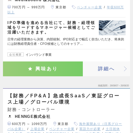
700万円 ～ 999万円
東京都
ベンチャー企業
年収600万
以上
IPO準備を進める当社にて、財務・経理領
域をリードするマネージャー候補としてご
活躍いただきます。
日常の経理業務から決算、内部統制、IPO対応まで幅広く担当いただき、将来的
には財務経理責任者・CFO候補としてのキャリア…
インバウンド事業
会社概要
興味あり
詳細へ
掲載期間
26/08/07～26/08/20
【財務／FP&A】急成長SaaS／東証グロー
ス上場／グローバル環境
財務・コントローラー
HENNGE株式会社
600万円 ～ 1099万円
東京都
海外展開あり（日系グロー
バル企業）
上場企業
ベンチャー企業
英語力が必要
土日祝休