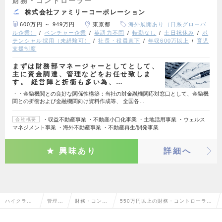
財務・コントローラー
株式会社ファミリーコーポレーション
600万円 ～ 949万円
東京都
海外展開あり（日系グローバ
ル企業）
ベンチャー企業
英語力不問
転勤なし
土日祝休み
ポ
テンシャル採用（未経験可）
社長・役員直下
年収600万以上
育児
支援制度
まずは財務部マネージャーとしてとして、
主に資金調達、管理などをお任せ致しま
す。 経営陣と折衝も多い為、…
・・金融機関との良好な関係性構築：当社の対金融機関応対窓口として、金融機
関との折衝および金融機関向け資料作成等、 全国各…
・収益不動産事業 ・不動産小口化事業 ・土地活用事業 ・ウェルス
会社概要
マネジメント事業 ・海外不動産事業 ・不動産再生/開発事業
興味あり
詳細へ
ハイクラス
管理部
財務・コント
550万円以上の財務・コントローラー
求人TOP
門系
ローラー
の転職・求人情報一覧