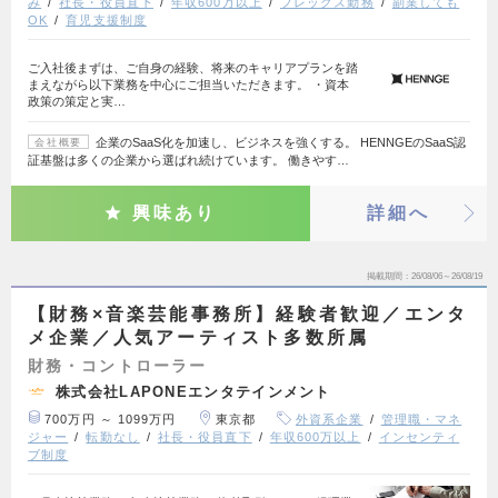
み
社長・役員直下
年収600万以上
フレックス勤務
副業しても
OK
育児支援制度
ご入社後まずは、ご自身の経験、将来のキャリアプランを踏
まえながら以下業務を中心にご担当いただきます。 ・資本
政策の策定と実…
企業のSaaS化を加速し、ビジネスを強くする。 HENNGEのSaaS認
会社概要
証基盤は多くの企業から選ばれ続けています。 働きやす…
興味あり
詳細へ
掲載期間
26/08/06～26/08/19
【財務×音楽芸能事務所】経験者歓迎／エンタ
メ企業／人気アーティスト多数所属
財務・コントローラー
株式会社LAPONEエンタテインメント
700万円 ～ 1099万円
東京都
外資系企業
管理職・マネ
ジャー
転勤なし
社長・役員直下
年収600万以上
インセンティ
ブ制度