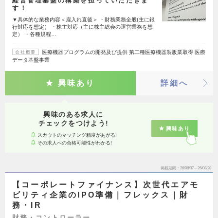
経営管理基盤の構築を担っていただきま
す！
▼具体的な業務内容＜雇入れ直後＞ ・財務業務全般(主に銀
行対応を想定） ・株主対応（主に株主総会の運営業務を想
定） ・各種規程…
医療機器プログラムの開発及び提供 第二種医療機器製販業取得 医療
会社概要
データ基盤事業
興味あり
詳細へ
興味のある求人に
チェックをつけよう!
興味あり
スカウトのマッチング精度があがる!
その求人への合格可能性がわかる!
掲載期間
26/08/07～26/08/20
【コーポレートファイナンス】次世代エアモ
ビリティ企業のIPO準備｜フレックス｜財
務・IR
財務・コントローラー