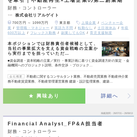
を牽引｜不動産再生×上場企業の第二創業期
財務・コントローラー
株式会社リアルゲイト
700万円 ～ 1099万円
東京都
上場企業
ベンチャー企
業
管理職・マネジャー
英語力不問
転勤なし
土日祝休み
年収
600万以上
フレックス勤務
副業してもOK
育児支援制度
本ポジションでは財務責任者候補として、
当社の事業拡大を支える資金戦略の立案か
ら実行までを担っていただ…
■資金調達・資本戦略の立案／実行 ・事業計画に基づく資金調達方針の策定 ・金
融機関へのプロジェクト説明、条件交渉 ・プロジェク…
不動産に関するコンサルタント業務、不動産売買業務 不動産仲介業
会社概要
務不動産賃貸業務、不動産管理運営業務 建築・設計監理業務、建築…
興味あり
詳細へ
掲載期間
26/07/31～26/08/13
Financial Analyst_FP&A担当者
財務・コントローラー