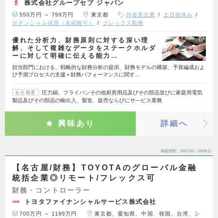
株式会社グループセブ ジャパン
550万円 ～ 799万円
東京都
外資系企業
土日祝休み
ポテンシャル採用（未経験可）
フレックス勤務
優れた分析力、財務原則に対する深い理
解、そして複雑なデータをステークホルダ
ーに対して明確に伝える能力…
担当部門における、戦略的な財務分析の提供、財務モデルの構築、予算編成およ
び予測プロセスの支援 • 財務パフォーマンスに関す…
圧力鍋、フライパンその他厨房用品及びその部品並びに家庭用電気
会社概要
製品及びその部品の輸出入、製造、販売ならびにサ―ビス業務
興味あり
詳細へ
掲載期間
26/07/30～26/08/12
【名古屋/財務】TOYOTAのグローバル金融
統括企業◎リモート/フレックス可
財務・コントローラー
トヨタファイナンシャルサービス株式会社
700万円 ～ 1199万円
東京都、愛知県、中国、韓国、台湾、シ