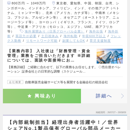
800万円 ～ 1049万円
東京都、愛知県、中国、韓国、台湾、シ
ンガポール、インドネシア、フィリピン、インド、その他アジア（ベト
ナム、ミャンマー等）、北米（アメリカ、カナダ等）、中南米（メキシ
コ、ブラジル、アルゼンチン等）、オセアニア（オーストラリア、ニュ
ージーランド等）、ヨーロッパ（イギリス、フランス、ドイツ、ロシア
等）、中近東・アフリカ（モロッコ、エジプト、UAE、南アフリカ
等）
海外展開あり（日系グローバル企業）
海外出張
海外折
衝
英語力が必要
土日祝休み
海外転勤
年収600万以上
フレッ
クス勤務
リモートワーク可能
副業してもOK
育児支援制度
【業務内容】 入社後は「財務管理・資金
管理」業務をご担当いただきます ※詳細
については、面談や面接時にお…
【業務詳細】 ご経験に合わせて、以下の業務をお任せします。 ◇売出債オペレ
ーション 証券会社との日常的な調整（スケジュール…
自動車販売金融サービス等を展開する金融会社の統括会社
会社概要
興味あり
詳細へ
掲載期間
26/07/27～26/08/09
【内部統制担当】経理出身者活躍中！／世界
シェアNo,1製品保有グローバル部品メーカー