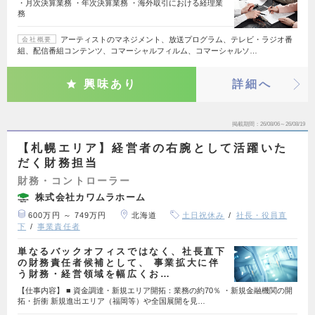
・月次決算業務 ・年次決算業務 ・海外取引における経理業
務
アーティストのマネジメント、放送プログラム、テレビ・ラジオ番
会社概要
組、配信番組コンテンツ、コマーシャルフィルム、コマーシャルソ…
興味あり
詳細へ
掲載期間
26/08/06～26/08/19
【札幌エリア】経営者の右腕として活躍いた
だく財務担当
財務・コントローラー
株式会社カワムラホーム
600万円 ～ 749万円
北海道
土日祝休み
社長・役員直
下
事業責任者
単なるバックオフィスではなく、社長直下
の財務責任者候補として、 事業拡大に伴
う財務・経営領域を幅広くお…
【仕事内容】 ■ 資金調達・新規エリア開拓：業務の約70％ ・新規金融機関の開
拓・折衝 新規進出エリア（福岡等）や全国展開を見…