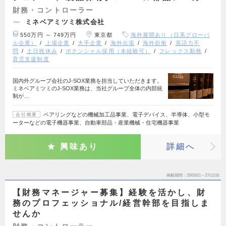
財務・コントローラー
ミネベアミツミ株式会社
550万円 ～ 749万円
東京都
海外展開あり（日系グローバ
ル企業）
上場企業
大手企業
海外出張
海外折衝
英語力不
問
土日祝休み
ポテンシャル採用（未経験可）
フレックス勤務
育児支援制度
国内外グループ会社のJ-SOX業務を担当していただきます。
ミネベアミツミのJ-SOX業務は、当社グループ全体の内部統
制が…
ベアリングなどの機械加工品事業、電子デバイス、半導体、小型モ
会社概要
ーターなどの電子機器事業、自動車部品・産業機械・住宅機器事業
興味あり
詳細へ
掲載期間
25/03/21～27/11/18
【財務マネージャー募集】経験を活かし、財
務のプロフェッショナル/経営幹部を目指しま
せんか