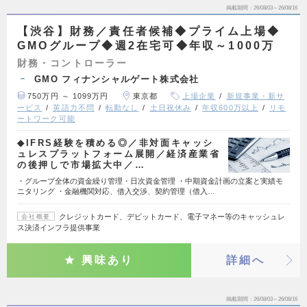
掲載期間
26/08/03～26/08/16
【渋谷】財務／責任者候補◆プライム上場◆
GMOグループ◆週2在宅可◆年収～1000万
財務・コントローラー
GMO フィナンシャルゲート株式会社
750万円 ～ 1099万円
東京都
上場企業
新規事業・新サ
ービス
英語力不問
転勤なし
土日祝休み
年収600万以上
リモ
ートワーク可能
◆IFRS経験を積める◎／非対面キャッシ
ュレスプラットフォーム展開／経済産業省
の後押しで市場拡大中／…
・グループ全体の資金繰り管理・日次資金管理 ・中期資金計画の立案と実績モ
ニタリング ・金融機関対応、借入交渉、契約管理（借入…
クレジットカード、デビットカード、電子マネー等のキャッシュレ
会社概要
ス決済インフラ提供事業
興味あり
詳細へ
掲載期間
26/08/03～26/08/16