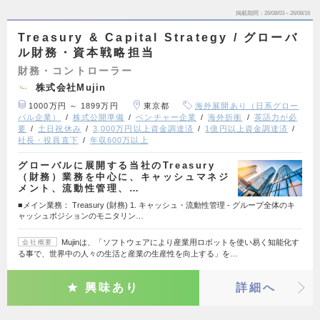
掲載期間
26/08/03～26/08/16
Treasury & Capital Strategy / グローバ
ル財務・資本戦略担当
財務・コントローラー
株式会社Mujin
1000万円 ～ 1899万円
東京都
海外展開あり（日系グロー
バル企業）
株式公開準備
ベンチャー企業
海外折衝
英語力が必
要
土日祝休み
3,000万円以上資金調達済
1億円以上資金調達済
社長・役員直下
年収600万以上
グローバルに展開する当社のTreasury
（財務）業務を中心に、キャッシュマネジ
メント、流動性管理、…
■メイン業務： Treasury (財務) 1. キャッシュ・流動性管理 - グループ全体のキ
ャッシュポジションのモニタリン…
Mujinは、「ソフトウェアにより産業用ロボットを使い易く知能化す
会社概要
る事で、世界中の人々の生活と産業の生産性を向上する」を…
興味あり
詳細へ