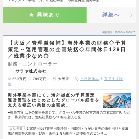
興味あり
詳細へ
掲載期間
26/08/04～26/08/17
【大阪／管理職候補】海外事業の財務◇予算
策定～運用管理の企画統括◇年間休日129日
／残業少なめ◎
財務・コントローラー
サラヤ株式会社
650万円 ～ 799万円
大阪府
土日祝休み
育児支援制
度
海外事業本部にて、海外拠点の予算策定・
運営管理をはじめとしたグローバル経営を
支える幅広い業務の企画統…
■職務内容 以下の業務を通じて、グローバル事業の経営方針の立案に関与いただ
き、将来的には、連結社員数2,200名を超える企…
1.家庭用及び業務用洗浄剤・消毒剤・うがい薬等の衛生用品と薬液
会社概要
供給機器等の開発・製造・販売 2.食品衛生・環境衛生のコンサ…