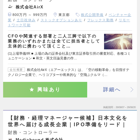
株式会社AirX
800万円 ～ 999万円
東京都
株式公開準備
ベンチャー企
業
土日祝休み
ストックオプションあり
フレックス勤務
リモー
トワーク可能
CFOや関連する部署と二人三脚で以下の
業務のいずれかまたは全てに担当者として
主体的に携わって頂くこと…
(1)上場準備/IR ■ 上場の為の証券会社及び東京証券取引所の審査対応、各種コミ
ュニケーション ■ 和文・英文目論見書の作…
株式会社AirX（エアーエックス）は、「空の移動革命」を目指すテ
会社概要
クノロジー企業で、ヘリコプターや将来的な「空飛ぶクルマ（…
興味あり
詳細へ
掲載期間
26/08/07～26/08/20
【財務・経理マネージャー候補】日本文化を
世界へ届ける成長企業｜IPO準備をリード｜
財務・コントローラー
Mediabound 株式会社