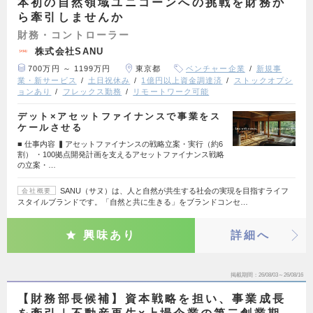
本初の自然領域ユニコーンへの挑戦を財務か
ら牽引しませんか
財務・コントローラー
株式会社SANU
700万円 ～ 1199万円
東京都
ベンチャー企業
新規事
業・新サービス
土日祝休み
1億円以上資金調達済
ストックオプシ
ョンあり
フレックス勤務
リモートワーク可能
デット×アセットファイナンスで事業をス
ケールさせる
■ 仕事内容 ▍アセットファイナンスの戦略立案・実行（約6
割） ・100拠点開発計画を支えるアセットファイナンス戦略
の立案・…
SANU（サヌ）は、人と自然が共生する社会の実現を目指すライフ
会社概要
スタイルブランドです。「自然と共に生きる」をブランドコンセ…
興味あり
詳細へ
掲載期間
26/08/03～26/08/16
【財務部長候補】資本戦略を担い、事業成長