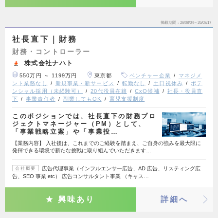
掲載期間
26/08/04～26/08/17
社長直下｜財務
財務・コントローラー
株式会社ナハト
550万円 ～ 1199万円
東京都
ベンチャー企業
マネジメ
ント業務なし
新規事業・新サービス
転勤なし
土日祝休み
ポテ
ンシャル採用（未経験可）
20代役員在籍
CxO候補
社長・役員直
下
事業責任者
副業してもOK
育児支援制度
このポジションでは、社長直下の財務プロ
ジェクトマネージャー（PM）として、
「事業戦略立案」や「事業投…
【業務内容】 入社後は、これまでのご経験を踏まえ、ご自身の強みを最大限に
発揮できる環境で新たな挑戦に取り組んでいただきます…
広告代理事業（インフルエンサー広告、AD 広告、リスティング広
会社概要
告、SEO 事業 etc） 広告コンサルタント事業 （キャス…
興味あり
詳細へ