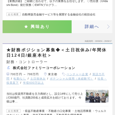
【業務詳細】 ご経験に合わせて、以下の業務をお任せします。 ◇売出債（Urida
shi Bond）発行実務 ◇EMTNプログラ…
自動車販売金融サービス等を展開する金融会社の統括会社
会社概要
興味あり
詳細へ
掲載期間
26/08/04～26/08/17
★財務ポジション募集◆＜土日祝休み/年間休
日124日/銀座本社＞
財務・コントローラー
株式会社ファミリーコーポレーション
700万円 ～ 799万円
東京都
ベンチャー企業
英語力不
問
転勤なし
土日祝休み
ポテンシャル採用（未経験可）
社長・
役員直下
年収600万以上
当社は投資用不動産を主力商材とし、設立14年にして売り上
げ260億円、社員数200名と成長拡大を続けております。 今
後は事…
・収益不動産事業 ・不動産小口化事業 ・土地活用事業 ・ウェルス
会社概要
マネジメント事業 ・海外不動産事業 ・不動産再生/開発事業