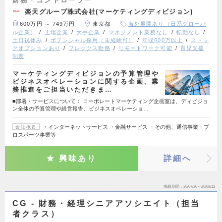
財務・コントローラー
楽天グループ株式会社(マーケティングディビジョン)
600万円 ～ 749万円
東京都
海外展開あり（日系グローバ
ル企業）
上場企業
大手企業
マネジメント業務なし
転勤なし
土日祝休み
ポテンシャル採用（未経験可）
年収600万以上
ストッ
クオプションあり
フレックス勤務
リモートワーク可能
育児支援
制度
マーケティングディビジョンの予算管理や
ビジネスオペレーションに関する企画、業
務推進をご担当いただきま…
■部署・サービスについて： コーポレートマーケティング企画室は、ディビジョ
ン全体の予算管理や経営報告、ビジネスオペレーショ…
・インターネットサービス ・金融サービス ・その他、通信事業・プ
会社概要
ロスポーツ事業等
興味あり
詳細へ
掲載期間
26/07/30～26/08/12
CG - 財務・経理シニアアソシエイト（担当
者クラス）