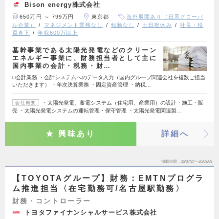
Bison energy株式会社
650万円 ～ 799万円
東京都
海外展開あり（日系グローバ
ル企業）
マネジメント業務なし
転勤なし
土日祝休み
社長・役
員直下
年収600万以上
基幹事業である太陽光発電などのクリーン
エネルギー事業に、財務担当者として主に
国内事業の会計・税務・財…
□会計業務 ・会計システムへのデータ入力（国内グループ関連会社を複数ご担当
いただきます） ・年次決算業務 ・固定資産管理 ・納税…
・太陽光発電、蓄電システム（住宅用、産業用）の設計・施工・販
会社概要
売 ・太陽光発電システムの運転管理・保守管理 ・太陽光発電関連製…
興味あり
詳細へ
掲載期間
26/07/27～26/08/09
【TOYOTAグループ】財務：EMTNプログラ
ム推進担当〈在宅勤務可/名古屋駅勤務〉
財務・コントローラー
トヨタファイナンシャルサービス株式会社