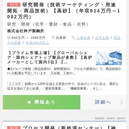
研究開発（技術マーケティング・用途
NEW
開拓・商品技術）【高砂】（年収614万円～1
092万円）
研究・開発（化学・素材・食品・衣料）
株式会社神戸製鋼所
600万円 ～ 1099万円
兵庫県
上場企業
大手企業
英語
力が必要
年収600万以上
【プライム市場上場】【グローバルシェ
ア・国内シェアトップ製品が多数】【高炉
メーカーとして国内3位】【…
◆3グループ体制（商品技術Gr、材料開発Gr、プロセス開発Gr）で、商品技術G
rへの配属を予定しています。 入社後、工程や…
創業から120年を超える歴史の中で、社会のニーズに応え、選択と
会社概要
拡大を進めてきた結果、「素材系事業」、「機械系事業」、そし…
興味あり
詳細へ
掲載期間
26/08/07～26/08/20
プロセス開発（新鉄源センター）【神
NEW