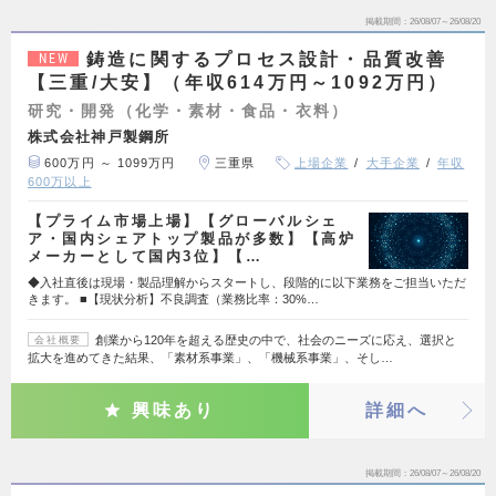
掲載期間
26/08/07～26/08/20
鋳造に関するプロセス設計・品質改善
NEW
【三重/大安】（年収614万円～1092万円）
研究・開発（化学・素材・食品・衣料）
株式会社神戸製鋼所
600万円 ～ 1099万円
三重県
上場企業
大手企業
年収
600万以上
【プライム市場上場】【グローバルシェ
ア・国内シェアトップ製品が多数】【高炉
メーカーとして国内3位】【…
◆入社直後は現場・製品理解からスタートし、段階的に以下業務をご担当いただ
きます。 ■【現状分析】不良調査（業務比率：30%…
創業から120年を超える歴史の中で、社会のニーズに応え、選択と
会社概要
拡大を進めてきた結果、「素材系事業」、「機械系事業」、そし…
興味あり
詳細へ
掲載期間
26/08/07～26/08/20