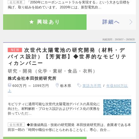
「2050年にカーボンニュートラルを実現する」という大きな目標を
会社概要
掲げ、取り組みを始めています。 2020年には、新型電気自…
興味あり
詳細へ
掲載期間
26/08/07～26/08/20
次世代太陽電池の研究開発（材料・デ
NEW
バイス設計）【芳賀郡】◆世界的なモビリテ
ィカンパニー
研究・開発（化学・素材・食品・衣料）
株式会社本田技術研究所
600万円 ～ 1099万円
栃木県
英語力不問
年収600万以
上
モビリティに適用可能な次世代太陽電池デバイスの具現化に
向けた、材料解析・プロセス設計およびデバイス化の実務を
担っていただ…
◆新価値商品・技術の研究開発 本田技術研究所は、創業者である本
会社概要
田宗一郎の「時間や職位や形にとらわれることなく、専心、自分…