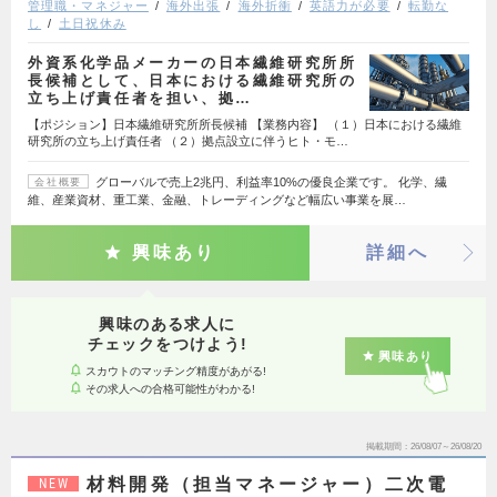
管理職・マネジャー
海外出張
海外折衝
英語力が必要
転勤な
し
土日祝休み
外資系化学品メーカーの日本繊維研究所所
長候補として、日本における繊維研究所の
立ち上げ責任者を担い、拠…
【ポジション】日本繊維研究所所長候補 【業務内容】 （１）日本における繊維
研究所の立ち上げ責任者 （２）拠点設立に伴うヒト・モ…
グローバルで売上2兆円、利益率10%の優良企業です。 化学、繊
会社概要
維、産業資材、重工業、金融、トレーディングなど幅広い事業を展…
興味あり
詳細へ
興味のある求人に
チェックをつけよう!
興味あり
スカウトのマッチング精度があがる!
その求人への合格可能性がわかる!
掲載期間
26/08/07～26/08/20
材料開発（担当マネージャー）二次電
NEW