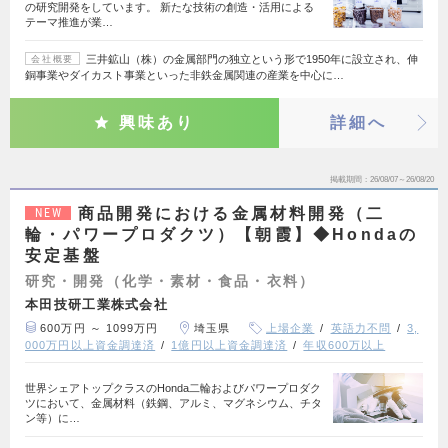
の研究開発をしています。 新たな技術の創造・活用による
テーマ推進が業…
三井鉱山（株）の金属部門の独立という形で1950年に設立され、伸
会社概要
銅事業やダイカスト事業といった非鉄金属関連の産業を中心に…
興味あり
詳細へ
掲載期間
26/08/07～26/08/20
商品開発における金属材料開発（二
NEW
輪・パワープロダクツ）【朝霞】◆Hondaの
安定基盤
研究・開発（化学・素材・食品・衣料）
本田技研工業株式会社
600万円 ～ 1099万円
埼玉県
上場企業
英語力不問
3,
000万円以上資金調達済
1億円以上資金調達済
年収600万以上
世界シェアトップクラスのHonda二輪およびパワープロダク
ツにおいて、金属材料（鉄鋼、アルミ、マグネシウム、チタ
ン等）に…