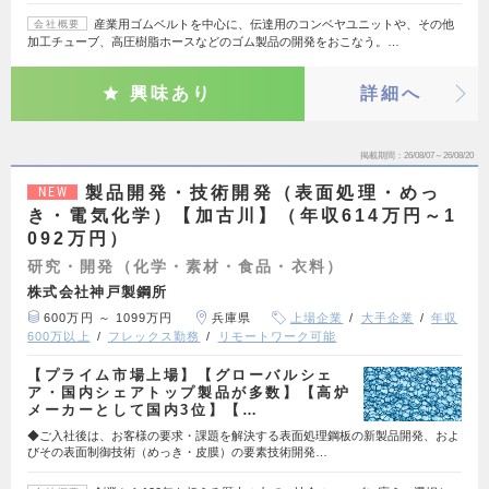
産業用ゴムベルトを中心に、伝達用のコンベヤユニットや、その他
会社概要
加工チューブ、高圧樹脂ホースなどのゴム製品の開発をおこなう。…
興味あり
詳細へ
掲載期間
26/08/07～26/08/20
製品開発・技術開発（表面処理・めっ
NEW
き・電気化学）【加古川】（年収614万円～1
092万円）
研究・開発（化学・素材・食品・衣料）
株式会社神戸製鋼所
600万円 ～ 1099万円
兵庫県
上場企業
大手企業
年収
600万以上
フレックス勤務
リモートワーク可能
【プライム市場上場】【グローバルシェ
ア・国内シェアトップ製品が多数】【高炉
メーカーとして国内3位】【…
◆ご入社後は、お客様の要求・課題を解決する表面処理鋼板の新製品開発、およ
びその表面制御技術（めっき・皮膜）の要素技術開発…