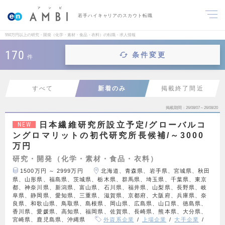
若手ハイキャリアのスカウト転職
550万円以上の研究・開発（化学・素材・食品・衣料）の転職・求人情報
170
条件変更
件
すべて
新着のみ
掲載終了間近
掲載期間
26/08/07～26/08/20
日本繊維研究所設立予定/グローバルコ
NEW
ングロマリットの初代研究所長候補/～3000
万円
研究・開発（化学・素材・食品・衣料）
1500万円 ～ 2999万円
北海道、青森県、岩手県、宮城県、秋田
県、山形県、福島県、茨城県、栃木県、群馬県、埼玉県、千葉県、東京
都、神奈川県、新潟県、富山県、石川県、福井県、山梨県、長野県、岐
阜県、静岡県、愛知県、三重県、滋賀県、京都府、大阪府、兵庫県、奈
良県、和歌山県、鳥取県、島根県、岡山県、広島県、山口県、徳島県、
香川県、愛媛県、高知県、福岡県、佐賀県、長崎県、熊本県、大分県、
宮崎県、鹿児島県、沖縄県
外資系企業
上場企業
大手企業