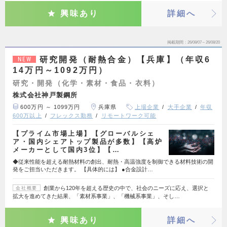
興味あり
詳細へ
掲載期間
26/08/07～26/08/20
研究開発（耐熱合金）【兵庫】（年収6
NEW
14万円～1092万円）
研究・開発（化学・素材・食品・衣料）
株式会社神戸製鋼所
600万円 ～ 1099万円
兵庫県
上場企業
大手企業
年収
600万以上
フレックス勤務
リモートワーク可能
【プライム市場上場】【グローバルシェ
ア・国内シェアトップ製品が多数】【高炉
メーカーとして国内3位】【…
◆従来性能を超える耐熱材料の創出、耐熱・高温強度を制御できる材料技術の開
発をご担当いただきます。 【具体的には】 ●合金設計…
創業から120年を超える歴史の中で、社会のニーズに応え、選択と
会社概要
拡大を進めてきた結果、「素材系事業」、「機械系事業」、そし…
興味あり
詳細へ