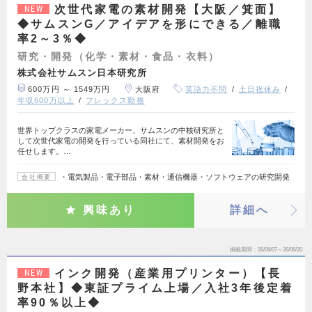
次世代家電の素材開発【大阪／箕面】
NEW
◆サムスンG／アイデアを形にできる／離職
率2～3％◆
研究・開発（化学・素材・食品・衣料）
株式会社サムスン日本研究所
600万円 ～ 1549万円
大阪府
英語力不問
土日祝休み
年収600万以上
フレックス勤務
世界トップクラスの家電メーカー、サムスンの中核研究所と
して次世代家電の開発を行っている同社にて、素材開発をお
任せします。…
・電気製品・電子部品・素材・通信機器・ソフトウェアの研究開発
会社概要
興味あり
詳細へ
掲載期間
26/08/07～26/08/20
インク開発（産業用プリンター）【長
NEW
野本社】◆東証プライム上場／入社3年後定着
率90％以上◆