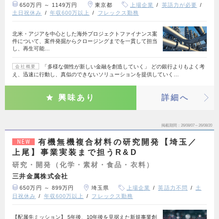
650万円 ～ 1149万円
東京都
上場企業
英語力が必要
土日祝休み
年収600万以上
フレックス勤務
北米・アジアを中心とした海外プロジェクトファイナンス案
件について、案件発掘からクロージングまでを一貫して担当
し、再生可能…
「多様な個性が新しい金融を創造していく」 どの銀行よりもよく考
会社概要
え、迅速に行動し、真似のできないソリューションを提供していく…
興味あり
詳細へ
掲載期間
26/08/07～26/08/20
有機無機複合材料の研究開発【埼玉／
NEW
上尾】事業実装まで担うR&D
研究・開発（化学・素材・食品・衣料）
三井金属株式会社
650万円 ～ 899万円
埼玉県
上場企業
英語力不問
土
日祝休み
年収600万以上
フレックス勤務
【配属先ミッション】 5年後、10年後を見据えた新規事業創