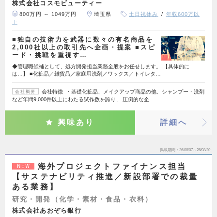
株式会社コスモビューティー
800万円 ～ 1049万円
埼玉県
土日祝休み
年収600万以
上
■独自の技術力を武器に数々の有名商品を
2,000社以上の取引先へ企画・提案 ■スピ
ード・挑戦を重視す…
◆管理職候補として、処方開発担当業務全般をお任せします。 【具体的に
は…】 ■化粧品／雑貨品／家庭用洗剤／ワックス／トイレタ…
会社特徴 ・基礎化粧品、メイクアップ商品の他、シャンプー・洗剤
会社概要
など年間9,000件以上にわたる試作数を誇り、 圧倒的な企…
興味あり
詳細へ
掲載期間
26/08/07～26/08/20
海外プロジェクトファイナンス担当
NEW
【サステナビリティ推進／新設部署での裁量
ある業務】
研究・開発（化学・素材・食品・衣料）
株式会社あおぞら銀行