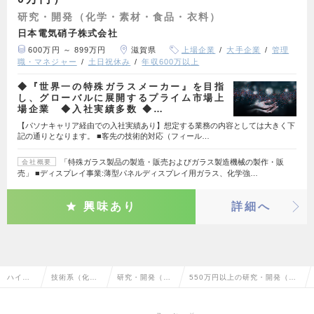
研究・開発（化学・素材・食品・衣料）
日本電気硝子株式会社
600万円 ～ 899万円
滋賀県
上場企業
大手企業
管理
職・マネジャー
土日祝休み
年収600万以上
◆『世界一の特殊ガラスメーカー』を目指
し、グローバルに展開するプライム市場上
場企業 ◆入社実績多数 ◆…
【パソナキャリア経由での入社実績あり】想定する業務の内容としては大きく下
記の通りとなります。 ■客先の技術的対応（フィール…
「特殊ガラス製品の製造・販売およびガラス製造機械の製作・販
会社概要
売」 ■ディスプレイ事業:薄型パネルディスプレイ用ガラス、化学強…
興味あり
詳細へ
ハイク
技術系（化
研究・開発（化
550万円以上の研究・開発（化
ラス求
学・素材・食
学・素材・食
学・素材・食品・衣料）の転