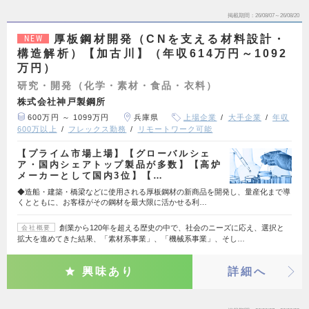
掲載期間
26/08/07～26/08/20
厚板鋼材開発（CNを支える材料設計・
NEW
構造解析）【加古川】（年収614万円～1092
万円）
研究・開発（化学・素材・食品・衣料）
株式会社神戸製鋼所
600万円 ～ 1099万円
兵庫県
上場企業
大手企業
年収
600万以上
フレックス勤務
リモートワーク可能
【プライム市場上場】【グローバルシェ
ア・国内シェアトップ製品が多数】【高炉
メーカーとして国内3位】【…
◆造船・建築・橋梁などに使用される厚板鋼材の新商品を開発し、量産化まで導
くとともに、お客様がその鋼材を最大限に活かせる利…
創業から120年を超える歴史の中で、社会のニーズに応え、選択と
会社概要
拡大を進めてきた結果、「素材系事業」、「機械系事業」、そし…
興味あり
詳細へ