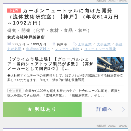
掲載期間
26/08/07～26/08/20
カーボンニュートラルに向けた開発
NEW
（流体技術研究室）【神戸】（年収614万円
～1092万円）
研究・開発（化学・素材・食品・衣料）
株式会社神戸製鋼所
600万円 ～ 1099万円
兵庫県
上場企業
大手企業
英語
力が必要
年収600万以上
フレックス勤務
リモートワーク可能
【プライム市場上場】【グローバルシェ
ア・国内シェアトップ製品が多数】【高炉
メーカーとして国内3位】【…
◆入社後すぐはテーマの主担当として、設定された技術課題に対する解決策を立
案していただきます。加えて、潜在的に潜む技術課題…
創業から120年を超える歴史の中で、社会のニーズに応え、選択と
会社概要
拡大を進めてきた結果、「素材系事業」、「機械系事業」、そし…
興味あり
詳細へ
掲載期間
26/08/07～26/08/20