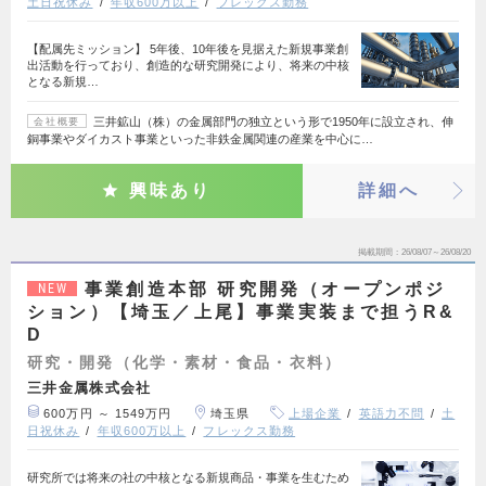
土日祝休み
年収600万以上
フレックス勤務
【配属先ミッション】 5年後、10年後を見据えた新規事業創
出活動を行っており、創造的な研究開発により、将来の中核
となる新規…
三井鉱山（株）の金属部門の独立という形で1950年に設立され、伸
会社概要
銅事業やダイカスト事業といった非鉄金属関連の産業を中心に…
興味あり
詳細へ
掲載期間
26/08/07～26/08/20
事業創造本部 研究開発（オープンポジ
NEW
ション）【埼玉／上尾】事業実装まで担うR&
D
研究・開発（化学・素材・食品・衣料）
三井金属株式会社
600万円 ～ 1549万円
埼玉県
上場企業
英語力不問
土
日祝休み
年収600万以上
フレックス勤務
研究所では将来の社の中核となる新規商品・事業を生むため