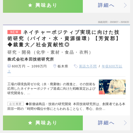
興味あり
詳細へ
掲載期間
26/08/07～26/08/20
ネイチャーポジティブ実現に向けた技
NEW
術研究（バイオ・水・資源循環）【芳賀郡】
◆裁量大／社会貢献性◎
研究・開発（化学・素材・食品・衣料）
株式会社本田技術研究所
600万円 ～ 1099万円
栃木県
英語力不問
年収600万以
上
工場の環境負荷ゼロ化（水・廃棄物）の推進と、その技術を
応用したネイチャーポジティブ達成に向けた戦略策定および
研究開発を、…
◆新価値商品・技術の研究開発 本田技術研究所は、創業者である本
会社概要
田宗一郎の「時間や職位や形にとらわれることなく、専心、自分…
興味あり
詳細へ