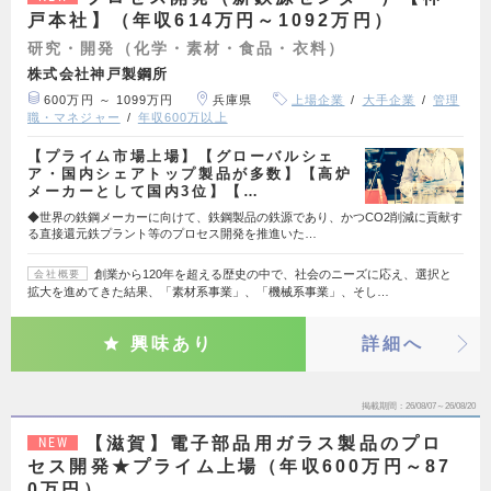
戸本社】（年収614万円～1092万円）
研究・開発（化学・素材・食品・衣料）
株式会社神戸製鋼所
600万円 ～ 1099万円
兵庫県
上場企業
大手企業
管理
職・マネジャー
年収600万以上
【プライム市場上場】【グローバルシェ
ア・国内シェアトップ製品が多数】【高炉
メーカーとして国内3位】【…
◆世界の鉄鋼メーカーに向けて、鉄鋼製品の鉄源であり、かつCO2削減に貢献す
る直接還元鉄プラント等のプロセス開発を推進いた…
創業から120年を超える歴史の中で、社会のニーズに応え、選択と
会社概要
拡大を進めてきた結果、「素材系事業」、「機械系事業」、そし…
興味あり
詳細へ
掲載期間
26/08/07～26/08/20
【滋賀】電子部品用ガラス製品のプロ
NEW
セス開発★プライム上場（年収600万円～87
0万円）