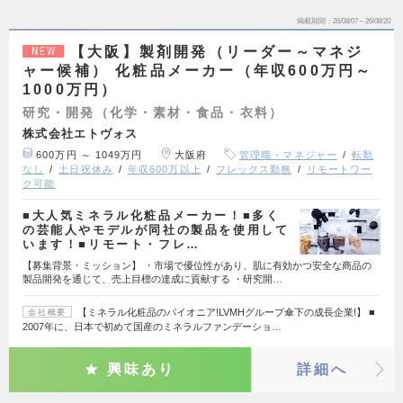
掲載期間
26/08/07～26/08/20
【大阪】製剤開発（リーダー～マネジ
NEW
ャー候補） 化粧品メーカー（年収600万円～
1000万円）
研究・開発（化学・素材・食品・衣料）
株式会社エトヴォス
600万円 ～ 1049万円
大阪府
管理職・マネジャー
転勤
なし
土日祝休み
年収600万以上
フレックス勤務
リモートワー
ク可能
■大人気ミネラル化粧品メーカー！■多く
の芸能人やモデルが同社の製品を使用して
います！■リモート・フレ…
【募集背景・ミッション】 ・市場で優位性があり、肌に有効かつ安全な商品の
製品開発を通じて、売上目標の達成に貢献する ・研究開…
【ミネラル化粧品のパイオニア!LVMHグループ傘下の成長企業!】 ■
会社概要
2007年に、日本で初めて国産のミネラルファンデーショ…
興味あり
詳細へ