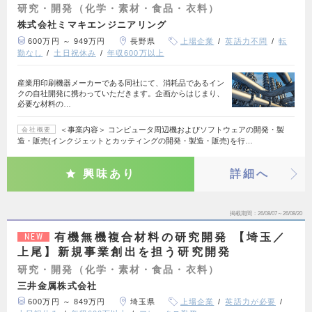
研究・開発（化学・素材・食品・衣料）
株式会社ミマキエンジニアリング
600万円 ～ 949万円
長野県
上場企業
英語力不問
転
勤なし
土日祝休み
年収600万以上
産業用印刷機器メーカーである同社にて、消耗品であるイン
クの自社開発に携わっていただきます。企画からはじまり、
必要な材料の…
＜事業内容＞ コンピュータ周辺機およびソフトウェアの開発・製
会社概要
造・販売(インクジェットとカッティングの開発・製造・販売)を行…
興味あり
詳細へ
掲載期間
26/08/07～26/08/20
有機無機複合材料の研究開発 【埼玉／
NEW
上尾】新規事業創出を担う研究開発
研究・開発（化学・素材・食品・衣料）
三井金属株式会社
600万円 ～ 849万円
埼玉県
上場企業
英語力が必要