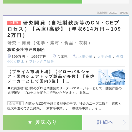
掲載期間
26/08/07～26/08/20
研究開発（自社製鉄所等のCN・CEプ
NEW
ロセス）【兵庫/高砂】（年収614万円～109
2万円）
研究・開発（化学・素材・食品・衣料）
株式会社神戸製鋼所
600万円 ～ 1099万円
兵庫県
上場企業
大手企業
年収
600万以上
フレックス勤務
【プライム市場上場】【グローバルシェ
ア・国内シェアトップ製品が多数】【高炉
メーカーとして国内3位】【…
◆鉄資源循環分野のプロセス開発のリーダー/マネージャーとして、開発課題の
原理確認、プロセス提案をご担当いただきます。 具体…
創業から120年を超える歴史の中で、社会のニーズに応え、選択と
会社概要
拡大を進めてきた結果、「素材系事業」、「機械系事業」、そし…
興味あり
詳細へ