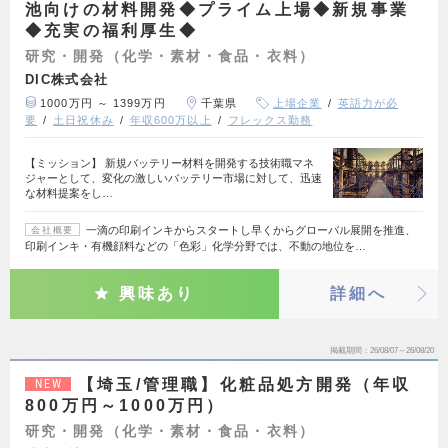
池向けの材料開発◆プライム上場◆新規事業
◆充実の福利厚生◆
研究・開発（化学・素材・食品・衣料）
DIC株式会社
1000万円 ～ 1399万円
千葉県
上場企業
英語力が必
要
土日祝休み
年収600万以上
フレックス勤務
【ミッション】 新規バッテリー材料を開発する技術職マネ
ジャーとして、変化の激しいバッテリー市場に対して、迅速
な材料提案をし…
一滴の印刷インキからスタートし早くからグローバル展開を推進、
会社概要
印刷インキ・有機顔料などの「色彩」化学分野では、不動の地位を…
興味あり
詳細へ
掲載期間
26/08/07～26/08/20
【埼玉/管理職】化粧品処方開発（年収
NEW
800万円～1000万円）
研究・開発（化学・素材・食品・衣料）