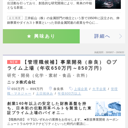
出活動を行っており、創造的な研究開発により、将来の中核
となる新規…
三井鉱山（株）の金属部門の独立という形で1950年に設立され、伸
会社概要
銅事業やダイカスト事業といった非鉄金属関連の産業を中心に…
興味あり
詳細へ
掲載期間
26/08/07～26/08/20
【管理職候補】事業開発（奈良） ◎プ
NEW
ライム上場（年収650万円～850万円）
研究・開発（化学・素材・食品・衣料）
ニッタ株式会社
650万円 ～ 899万円
奈良県
上場企業
大手企業
管理
職・マネジャー
土日祝休み
年収600万以上
創業140年以上の安定した財務基盤を持
ち、日本初の伝動用革ベルトを製造した東
証プライム上場のパイオニ…
【職務内容】 ※下記いずれかの業務をお任せします。 ■新規事業開発 カーボン
ニュートラルやサステナビリティといった時代の要請に…