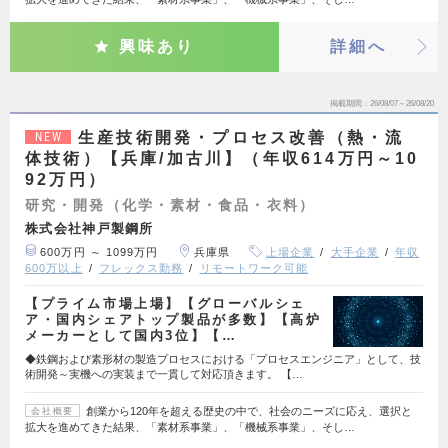
興味あり
詳細へ
掲載期間
26/08/07～26/08/20
生産技術開発・プロセス改善（熱・流
NEW
体技術）【兵庫/加古川】（年収614万円～10
92万円）
研究・開発（化学・素材・食品・衣料）
株式会社神戸製鋼所
600万円 ～ 1099万円
兵庫県
上場企業
大手企業
年収
600万以上
フレックス勤務
リモートワーク可能
【プライム市場上場】【グローバルシェ
ア・国内シェアトップ製品が多数】【高炉
メーカーとして国内3位】【…
◆鉄鋼および素形材の製造プロセスにおける「プロセスエンジニア」として、技
術開発～実機への実装まで一貫して対応頂きます。 【…
創業から120年を超える歴史の中で、社会のニーズに応え、選択と
会社概要
拡大を進めてきた結果、「素材系事業」、「機械系事業」、そし…