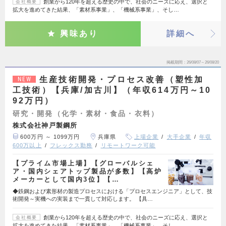
創業から120年を超える歴史の中で、社会のニーズに応え、選択と
会社概要
拡大を進めてきた結果、「素材系事業」、「機械系事業」、そし…
興味あり
詳細へ
掲載期間
26/08/07～26/08/20
生産技術開発・プロセス改善（塑性加
NEW
工技術）【兵庫/加古川】（年収614万円～10
92万円）
研究・開発（化学・素材・食品・衣料）
株式会社神戸製鋼所
600万円 ～ 1099万円
兵庫県
上場企業
大手企業
年収
600万以上
フレックス勤務
リモートワーク可能
【プライム市場上場】【グローバルシェ
ア・国内シェアトップ製品が多数】【高炉
メーカーとして国内3位】【…
◆鉄鋼および素形材の製造プロセスにおける「プロセスエンジニア」として、技
術開発～実機への実装まで一貫して対応します。 【具…
創業から120年を超える歴史の中で、社会のニーズに応え、選択と
会社概要
拡大を進めてきた結果、「素材系事業」、「機械系事業」、そし…