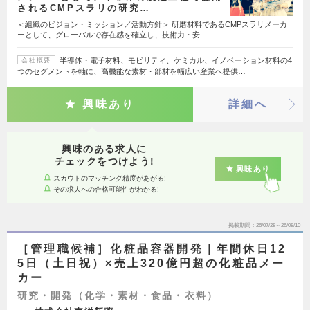
されるCMPスラリの研究…
＜組織のビジョン・ミッション／活動方針＞ 研磨材料であるCMPスラリメーカ
ーとして、グローバルで存在感を確立し、技術力・安…
半導体・電子材料、モビリティ、ケミカル、イノベーション材料の4
会社概要
つのセグメントを軸に、高機能な素材・部材を幅広い産業へ提供…
興味あり
詳細へ
興味のある求人に
チェックをつけよう!
興味あり
スカウトのマッチング精度があがる!
その求人への合格可能性がわかる!
掲載期間
26/07/28～26/08/10
［管理職候補］化粧品容器開発｜年間休日12
5日（土日祝）×売上320億円超の化粧品メー
カー
研究・開発（化学・素材・食品・衣料）