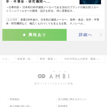
学・半導体・研究機関へ…
＜仕事内容＞ 日本初の科学濾紙メーカーである当社のブランドの核を担うカー
トリッジフィルターの開発・設計を担当。 特に需要拡大…
創業100年超の、日本初の濾紙メーカー。 飲料・食品・化学・半導
会社概要
体・研究機関など、幅広くものづくりを支える企業。 ナノレベル…
興味あり
詳細へ
ハイク
技術系（化
研究・開発（化
550万円以上の研究・開発（化
ラス求
学・素材・食
学・素材・食
学・素材・食品・衣料）の転
人TOP
品・衣料）
品・衣料）
職・求人情報一覧
若手ハイキャリアのスカウト転職
利用規約
求人情報に関するポリシー
個人情報の取り扱い
推奨環境