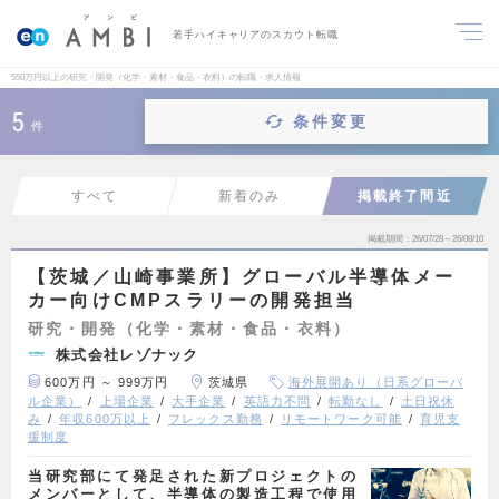
若手ハイキャリアのスカウト転職
550万円以上の研究・開発（化学・素材・食品・衣料）の転職・求人情報
5
条件変更
件
すべて
新着のみ
掲載終了間近
掲載期間
26/07/28～26/08/10
【茨城／山崎事業所】グローバル半導体メー
カー向けCMPスラリーの開発担当
研究・開発（化学・素材・食品・衣料）
株式会社レゾナック
600万円 ～ 999万円
茨城県
海外展開あり（日系グローバ
ル企業）
上場企業
大手企業
英語力不問
転勤なし
土日祝休
み
年収600万以上
フレックス勤務
リモートワーク可能
育児支
援制度
当研究部にて発足された新プロジェクトの
メンバーとして、半導体の製造工程で使用