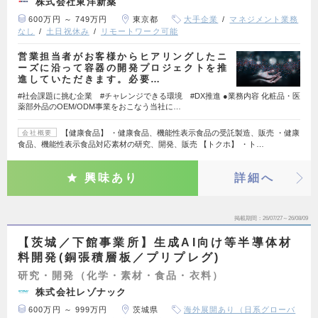
株式会社東洋新薬
600万円 ～ 749万円
東京都
大手企業
マネジメント業務
なし
土日祝休み
リモートワーク可能
営業担当者がお客様からヒアリングしたニ
ーズに沿って容器の開発プロジェクトを推
進していただきます。必要…
#社会課題に挑む企業 #チャレンジできる環境 #DX推進 ●業務内容 化粧品・医
薬部外品のOEM/ODM事業をおこなう当社に…
【健康食品】 ・健康食品、機能性表示食品の受託製造、販売 ・健康
会社概要
食品、機能性表示食品対応素材の研究、開発、販売 【トクホ】 ・ト…
興味あり
詳細へ
掲載期間
26/07/27～26/08/09
【茨城／下館事業所】生成AI向け等半導体材
料開発(銅張積層板／プリプレグ)
研究・開発（化学・素材・食品・衣料）
株式会社レゾナック
600万円 ～ 999万円
茨城県
海外展開あり（日系グローバ