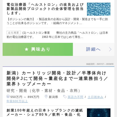
電位治療器「ヘルストロン」の改良および
新製品開発プロジェクトの全体管理を担当
します。
【ポジションの魅力】 ・製品改良の企画から設計・開発・製造までを一手に担
うことが出来るポジションです。 ・組織のマネジメント…
(1) ヘルストロン事業 弊社の主力商品「ヘルストロン」は日本
会社概要
初の電位治療器です。 1963 年に日本ではじめて厚生…
興味あり
詳細へ
掲載期間
26/07/27～26/08/09
新潟）カートリッジ開発・設計／半導体向け
開発PJにて開発～量産化まで一連業務担う／
業界トップメーカー
研究・開発（化学・素材・食品・衣料）
550万円 ～ 899万円
新潟県
英語力不問
土日祝休み
年収600万以上
創業100年超えの日本トップランクの濾紙
メーカー・シェア80％／飲料・食品・化