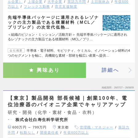
ル企業）
上場企業
大手企業
英語力不問
土日祝休み
年収600
万以上
フレックス勤務
育児支援制度
先端半導体パッケージに適用されるレゾナ
ックの主力製品である積層材料（MCL／
プリプレグ）の次世代低熱…
＜組織のビジョン・ミッション／活動方針＞ 先端半導体パッケージに適用され
るレゾナックの主力製品である積層材料（MCL／プリ…
半導体・電子材料、モビリティ、ケミカル、イノベーション材料の4
会社概要
つのセグメントを軸に、高機能な素材・部材を幅広い産業へ提供…
興味あり
詳細へ
掲載期間
26/07/27～26/08/09
【東京】製品開発 部長候補｜創業100年、電
位治療器のパイオニア企業でキャリアアップ
研究・開発（化学・素材・食品・衣料）
株式会社白寿生科学研究所
600万円 ～ 799万円
東京都
管理職・マネジャー
英語力
不問
転勤なし
開発責任者
年収600万以上