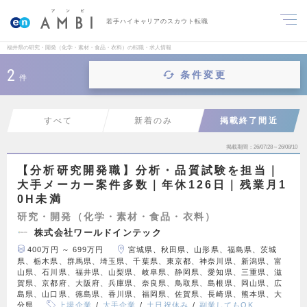
若手ハイキャリアのスカウト転職
福井県の研究・開発（化学・素材・食品・衣料）の転職・求人情報
2
条件変更
件
すべて
新着のみ
掲載終了間近
掲載期間
26/07/28～26/08/10
【分析研究開発職】分析・品質試験を担当｜
大手メーカー案件多数｜年休126日｜残業月1
0H未満
研究・開発（化学・素材・食品・衣料）
株式会社ワールドインテック
400万円 ～ 699万円
宮城県、秋田県、山形県、福島県、茨城
県、栃木県、群馬県、埼玉県、千葉県、東京都、神奈川県、新潟県、富
山県、石川県、福井県、山梨県、岐阜県、静岡県、愛知県、三重県、滋
賀県、京都府、大阪府、兵庫県、奈良県、鳥取県、島根県、岡山県、広
島県、山口県、徳島県、香川県、福岡県、佐賀県、長崎県、熊本県、大
分県
上場企業
大手企業
土日祝休み
副業してもOK