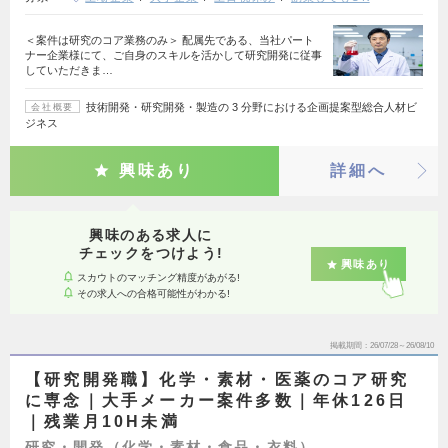
＜案件は研究のコア業務のみ＞ 配属先である、当社パート
ナー企業様にて、ご自身のスキルを活かして研究開発に従事
していただきま…
技術開発・研究開発・製造の 3 分野における企画提案型総合人材ビ
会社概要
ジネス
興味あり
詳細へ
興味のある求人に
チェックをつけよう!
興味あり
スカウトのマッチング精度があがる!
その求人への合格可能性がわかる!
掲載期間
26/07/28～26/08/10
【研究開発職】化学・素材・医薬のコア研究
に専念｜大手メーカー案件多数｜年休126日
｜残業月10H未満
研究・開発（化学・素材・食品・衣料）