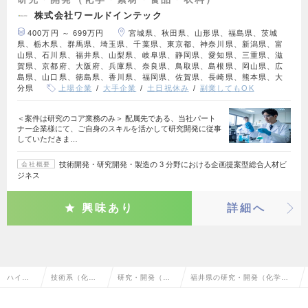
株式会社ワールドインテック
400万円 ～ 699万円
宮城県、秋田県、山形県、福島県、茨城
県、栃木県、群馬県、埼玉県、千葉県、東京都、神奈川県、新潟県、富
山県、石川県、福井県、山梨県、岐阜県、静岡県、愛知県、三重県、滋
賀県、京都府、大阪府、兵庫県、奈良県、鳥取県、島根県、岡山県、広
島県、山口県、徳島県、香川県、福岡県、佐賀県、長崎県、熊本県、大
分県
上場企業
大手企業
土日祝休み
副業してもOK
＜案件は研究のコア業務のみ＞ 配属先である、当社パート
ナー企業様にて、ご自身のスキルを活かして研究開発に従事
していただきま…
技術開発・研究開発・製造の 3 分野における企画提案型総合人材ビ
会社概要
ジネス
興味あり
詳細へ
ハイク
技術系（化
研究・開発（化
福井県の研究・開発（化学・
ラス求
学・素材・食
学・素材・食
素材・食品・衣料）の転職・