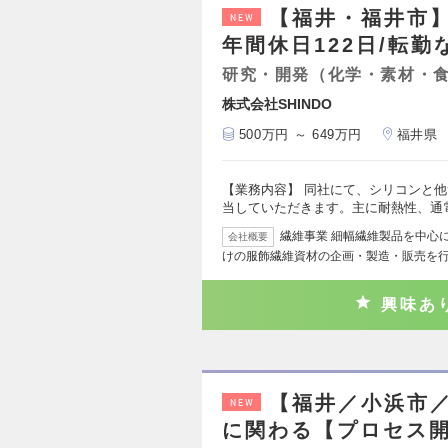
【福井・福井市
NEW
年間休日122日/転勤
研究・開発（化学・素材・
株式会社SHINDO
500万円 ～ 649万円
福井県
【業務内容】 同社にて、シリコンと
当していただきます。主に耐熱性、通
繊維事業 細幅繊維製品を中心
会社概要
けの服飾繊維資材の企画・製造・販売を
興味あ
【福井／小浜市
NEW
に関わる【プロセス