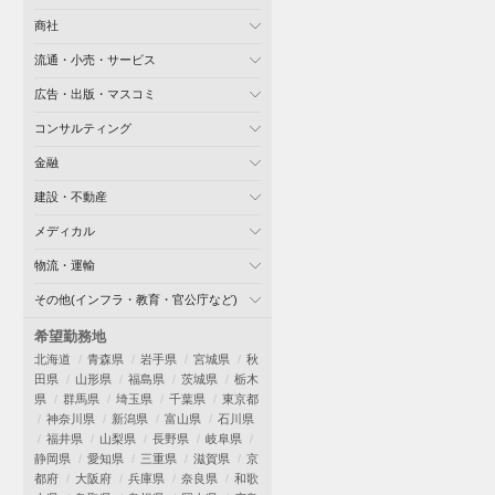
商社
流通・小売・サービス
広告・出版・マスコミ
コンサルティング
金融
建設・不動産
メディカル
物流・運輸
その他(インフラ・教育・官公庁など)
希望勤務地
北海道
青森県
岩手県
宮城県
秋
田県
山形県
福島県
茨城県
栃木
県
群馬県
埼玉県
千葉県
東京都
神奈川県
新潟県
富山県
石川県
福井県
山梨県
長野県
岐阜県
静岡県
愛知県
三重県
滋賀県
京
都府
大阪府
兵庫県
奈良県
和歌