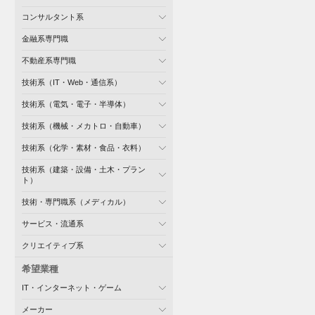
コンサルタント系
金融系専門職
不動産系専門職
技術系（IT・Web・通信系）
技術系（電気・電子・半導体）
技術系（機械・メカトロ・自動車）
技術系（化学・素材・食品・衣料）
技術系（建築・設備・土木・プラン
ト）
技術・専門職系（メディカル）
サービス・流通系
クリエイティブ系
希望業種
IT・インターネット・ゲーム
メーカー