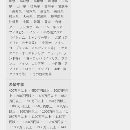
山県
鳥取県
島根県
岡山県
広島
県
山口県
徳島県
香川県
愛媛県
高知県
福岡県
佐賀県
長崎県
熊本県
大分県
宮崎県
鹿児島県
沖縄県
中国
韓国
香港
台湾
タイ
シンガポール
インドネシア
フィリピン
インド
その他アジア
（ベトナム、ミャンマー等）
北米（ア
メリカ、カナダ等）
中南米（メキシ
コ、ブラジル、アルゼンチン等）
オセ
アニア（オーストラリア、ニュージーラ
ンド等）
ヨーロッパ（イギリス、フラ
ンス、ドイツ、ロシア等）
中近東・ア
フリカ（モロッコ、エジプト、UAE、南
アフリカ等）
その他の海外
希望年収
400万円以上
450万円以上
500万円以
上
550万円以上
600万円以上
650
万円以上
700万円以上
750万円以上
800万円以上
850万円以上
900万円
以上
950万円以上
1000万円以上
1
050万円以上
1100万円以上
1150万
円以上
1200万円以上
1250万円以上
1300万円以上
1350万円以上
1400