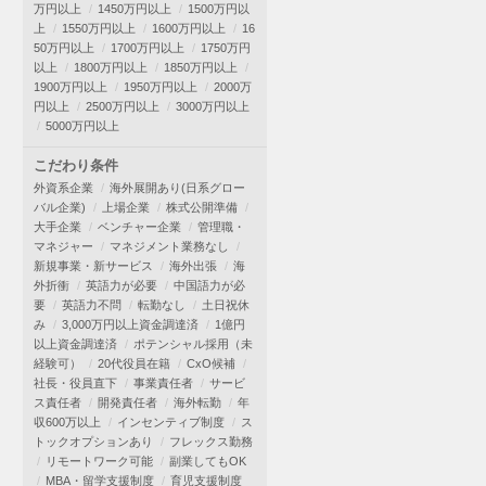
万円以上
1450万円以上
1500万円以
上
1550万円以上
1600万円以上
16
50万円以上
1700万円以上
1750万円
以上
1800万円以上
1850万円以上
1900万円以上
1950万円以上
2000万
円以上
2500万円以上
3000万円以上
5000万円以上
こだわり条件
外資系企業
海外展開あり(日系グロー
バル企業)
上場企業
株式公開準備
大手企業
ベンチャー企業
管理職・
マネジャー
マネジメント業務なし
新規事業・新サービス
海外出張
海
外折衝
英語力が必要
中国語力が必
要
英語力不問
転勤なし
土日祝休
み
3,000万円以上資金調達済
1億円
以上資金調達済
ポテンシャル採用（未
経験可）
20代役員在籍
CxO候補
社長・役員直下
事業責任者
サービ
ス責任者
開発責任者
海外転勤
年
収600万以上
インセンティブ制度
ス
トックオプションあり
フレックス勤務
リモートワーク可能
副業してもOK
MBA・留学支援制度
育児支援制度