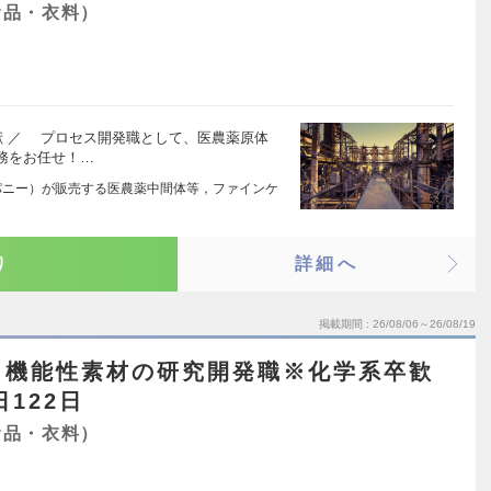
食品・衣料）
献 ／ プロセス開発職として、医農薬原体
務をお任せ！…
パニー）が販売する医農薬中間体等，ファインケ
り
詳細へ
掲載期間
26/08/06～26/08/19
】機能性素材の研究開発職※化学系卒歓
日122日
食品・衣料）