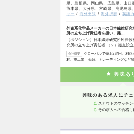
県、島根県、岡山県、広島県、山口
熊本県、大分県、宮崎県、鹿児島県
ャー
海外出張
海外折衝
英語
外資系化学品メーカーの日本繊維研究
所の立ち上げ責任者を担い、拠…
【ポジション】日本繊維研究所所長候補
究所の立ち上げ責任者 （２）拠点設
グローバルで売上2兆円、利益
会社概要
材、重工業、金融、トレーディングなど
興味あ
興味のある求人にチェ
スカウトのマッチン
その求人への合格可