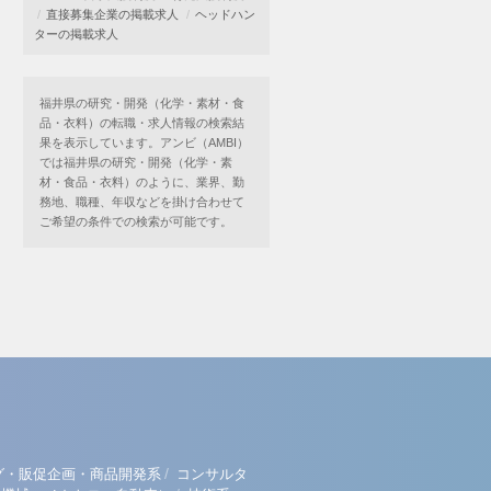
直接募集企業の掲載求人
ヘッドハン
ターの掲載求人
福井県の研究・開発（化学・素材・食
品・衣料）の転職・求人情報の検索結
果を表示しています。アンビ（AMBI）
では福井県の研究・開発（化学・素
材・食品・衣料）のように、業界、勤
務地、職種、年収などを掛け合わせて
ご希望の条件での検索が可能です。
/
グ・販促企画・商品開発系
コンサルタ