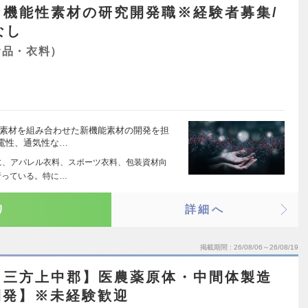
】機能性素材の研究開発職※経験者募集/
なし
食品・衣料）
他素材を組み合わせた新機能素材の開発を担
電性、通気性な…
に、アパレル衣料、スポーツ衣料、包装資材向
行っている。特に…
り
詳細へ
掲載期間
26/08/06～26/08/19
／三方上中郡】医農薬原体・中間体製造
開発】※未経験歓迎