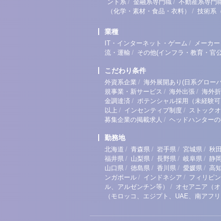
/
/
ント系
金融系専門職
不動産系専門
/
（化学・素材・食品・衣料）
技術系
業種
/
IT・インターネット・ゲーム
メーカー
/
流・運輸
その他(インフラ・教育・官公
こだわり条件
/
外資系企業
海外展開あり(日系グローバ
/
/
規事業・新サービス
海外出張
海外折
/
金調達済
ポテンシャル採用（未経験可
/
/
以上
インセンティブ制度
ストックオ
/
募集企業の掲載求人
ヘッドハンターの
勤務地
/
/
/
/
北海道
青森県
岩手県
宮城県
秋
/
/
/
/
福井県
山梨県
長野県
岐阜県
静
/
/
/
/
山口県
徳島県
香川県
愛媛県
高
/
/
ンガポール
インドネシア
フィリピン
/
ル、アルゼンチン等）
オセアニア（オ
（モロッコ、エジプト、UAE、南アフ