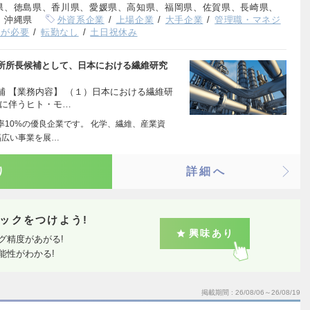
県、徳島県、香川県、愛媛県、高知県、福岡県、佐賀県、長崎県、
、沖縄県
外資系企業
上場企業
大手企業
管理職・マネジ
力が必要
転勤なし
土日祝休み
所所長候補として、日本における繊維研究
 【業務内容】 （１）日本における繊維研
立に伴うヒト・モ…
率10%の優良企業です。 化学、繊維、産業資
幅広い事業を展…
り
詳細へ
ックをつけよう!
興味あり
グ精度があがる!
能性がわかる!
掲載期間
26/08/06～26/08/19