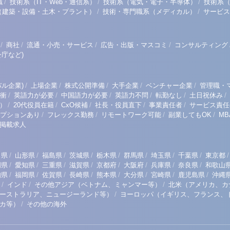
/
/
/
職
技術系（IT・Web・通信系）
技術系（電気・電子・半導体）
技術系
/
/
（建築・設備・土木・プラント）
技術・専門職系（メディカル）
サービス
/
/
/
/
商社
流通・小売・サービス
広告・出版・マスコミ
コンサルティング
庁など)
/
/
/
/
/
ル企業)
上場企業
株式公開準備
大手企業
ベンチャー企業
管理職・
/
/
/
/
/
/
衝
英語力が必要
中国語力が必要
英語力不問
転勤なし
土日祝休み
/
/
/
/
/
）
20代役員在籍
CxO候補
社長・役員直下
事業責任者
サービス責任
/
/
/
/
プションあり
フレックス勤務
リモートワーク可能
副業してもOK
M
掲載求人
/
/
/
/
/
/
/
/
/
田県
山形県
福島県
茨城県
栃木県
群馬県
埼玉県
千葉県
東京都
/
/
/
/
/
/
/
/
岡県
愛知県
三重県
滋賀県
京都府
大阪府
兵庫県
奈良県
和歌山
/
/
/
/
/
/
/
/
知県
福岡県
佐賀県
長崎県
熊本県
大分県
宮崎県
鹿児島県
沖縄
/
/
/
インド
その他アジア（ベトナム、ミャンマー等）
北米（アメリカ、カ
/
ーストラリア、ニュージーランド等）
ヨーロッパ（イギリス、フランス、
/
リカ等）
その他の海外