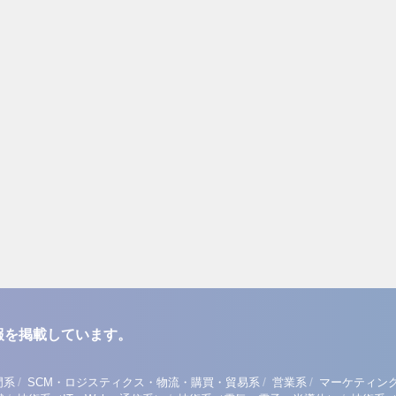
報を掲載しています。
/
/
/
門系
SCM・ロジスティクス・物流・購買・貿易系
営業系
マーケティン