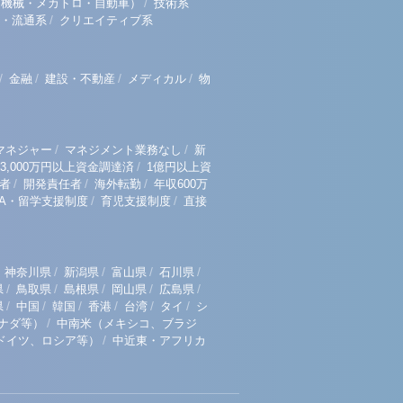
/
（機械・メカトロ・自動車）
技術系
/
・流通系
クリエイティブ系
/
/
/
/
金融
建設・不動産
メディカル
物
/
/
マネジャー
マネジメント業務なし
新
/
3,000万円以上資金調達済
1億円以上資
/
/
/
者
開発責任者
海外転勤
年収600万
/
/
BA・留学支援制度
育児支援制度
直接
/
/
/
/
神奈川県
新潟県
富山県
石川県
/
/
/
/
/
県
鳥取県
島根県
岡山県
広島県
/
/
/
/
/
/
県
中国
韓国
香港
台湾
タイ
シ
/
ナダ等）
中南米（メキシコ、ブラジ
/
ドイツ、ロシア等）
中近東・アフリカ