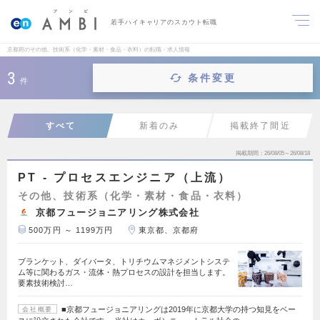
若手ハイキャリアのスカウト転職
京都府のその他、技術系（化学・素材・食品・衣料）の転職・求人情報
3
条件変更
件
すべて
新着のみ
掲載終了間近
掲載期間
26/08/05～26/08/18
PT - プロセスエンジニア（上流）
その他、技術系（化学・素材・食品・衣料）
京都フュージョニアリング株式会社
500万円 ～ 1199万円
東京都、京都府
ブランケット、ダイバータ、トリチウムマネジメントシステ
ム等に関わるガス・流体・熱プロセスの設計を担当します。
要素技術検討…
■京都フュージョニアリングは2019年に京都大学の持つ知見をベー
会社概要