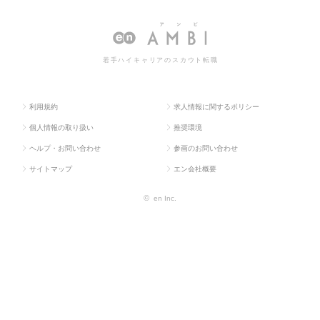
ラス求
学・素材・食
（化学・素材・食
学・素材・食品・衣料）の転
人TOP
品・衣料）
品・衣料）
職・求人情報一覧
若手ハイキャリアのスカウト転職
利用規約
求人情報に関するポリシー
個人情報の取り扱い
推奨環境
ヘルプ・お問い合わせ
参画のお問い合わせ
サイトマップ
エン会社概要
©
en Inc.