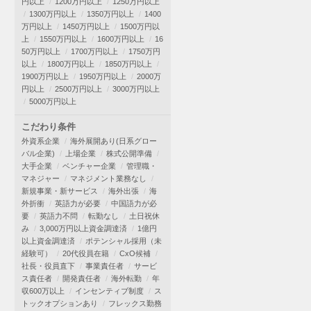
円以上
1200万円以上
1250万円以上
1300万円以上
1350万円以上
1400
万円以上
1450万円以上
1500万円以
上
1550万円以上
1600万円以上
16
50万円以上
1700万円以上
1750万円
以上
1800万円以上
1850万円以上
1900万円以上
1950万円以上
2000万
円以上
2500万円以上
3000万円以上
5000万円以上
こだわり条件
外資系企業
海外展開あり(日系グロー
バル企業)
上場企業
株式公開準備
大手企業
ベンチャー企業
管理職・
マネジャー
マネジメント業務なし
新規事業・新サービス
海外出張
海
外折衝
英語力が必要
中国語力が必
要
英語力不問
転勤なし
土日祝休
み
3,000万円以上資金調達済
1億円
以上資金調達済
ポテンシャル採用（未
経験可）
20代役員在籍
CxO候補
社長・役員直下
事業責任者
サービ
ス責任者
開発責任者
海外転勤
年
収600万以上
インセンティブ制度
ス
トックオプションあり
フレックス勤務