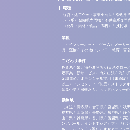
職種
/
経営・経営企画・事業企画系
管理部
/
/
ント系
金融系専門職
不動産系専門
/
（化学・素材・食品・衣料）
技術系
業種
/
IT・インターネット・ゲーム
メーカー
/
流・運輸
その他(インフラ・教育・官公
こだわり条件
/
外資系企業
海外展開あり(日系グローバ
/
/
規事業・新サービス
海外出張
海外折
/
金調達済
ポテンシャル採用（未経験可
/
/
以上
インセンティブ制度
ストックオ
/
募集企業の掲載求人
ヘッドハンターの
勤務地
/
/
/
/
北海道
青森県
岩手県
宮城県
秋
/
/
/
/
福井県
山梨県
長野県
岐阜県
静
/
/
/
/
山口県
徳島県
香川県
愛媛県
高
/
/
ンガポール
インドネシア
フィリピン
/
ル、アルゼンチン等）
オセアニア（オ