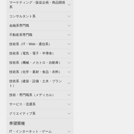
マーケティング・販促企画・商品開発
系
コンサルタント系
金融系専門職
不動産系専門職
技術系（IT・Web・通信系）
技術系（電気・電子・半導体）
技術系（機械・メカトロ・自動車）
技術系（化学・素材・食品・衣料）
技術系（建築・設備・土木・プラン
ト）
技術・専門職系（メディカル）
サービス・流通系
クリエイティブ系
希望業種
IT・インターネット・ゲーム