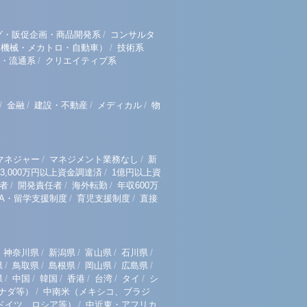
/
グ・販促企画・商品開発系
コンサルタ
/
（機械・メカトロ・自動車）
技術系
/
・流通系
クリエイティブ系
/
/
/
/
金融
建設・不動産
メディカル
物
/
/
マネジャー
マネジメント業務なし
新
/
3,000万円以上資金調達済
1億円以上資
/
/
/
者
開発責任者
海外転勤
年収600万
/
/
BA・留学支援制度
育児支援制度
直接
/
/
/
/
神奈川県
新潟県
富山県
石川県
/
/
/
/
/
県
鳥取県
島根県
岡山県
広島県
/
/
/
/
/
/
県
中国
韓国
香港
台湾
タイ
シ
/
ナダ等）
中南米（メキシコ、ブラジ
/
ドイツ、ロシア等）
中近東・アフリカ