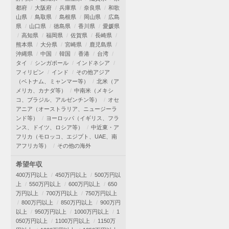
都府
大阪府
兵庫県
奈良県
和歌
山県
鳥取県
島根県
岡山県
広島
県
山口県
徳島県
香川県
愛媛県
高知県
福岡県
佐賀県
長崎県
熊本県
大分県
宮崎県
鹿児島県
沖縄県
中国
韓国
香港
台湾
タイ
シンガポール
インドネシア
フィリピン
インド
その他アジア
（ベトナム、ミャンマー等）
北米（ア
メリカ、カナダ等）
中南米（メキシ
コ、ブラジル、アルゼンチン等）
オセ
アニア（オーストラリア、ニュージーラ
ンド等）
ヨーロッパ（イギリス、フラ
ンス、ドイツ、ロシア等）
中近東・ア
フリカ（モロッコ、エジプト、UAE、南
アフリカ等）
その他の海外
希望年収
400万円以上
450万円以上
500万円以
上
550万円以上
600万円以上
650
万円以上
700万円以上
750万円以上
800万円以上
850万円以上
900万円
以上
950万円以上
1000万円以上
1
050万円以上
1100万円以上
1150万