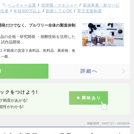
ベンチャー企業
管理職・マネジャー
新規事業・新サービ
責任者
年収600万以上
副業してもOK
育児支援制度
究開発だけでなく、ブルワリー全体の製造体制
新商品の企画・研究開発 ・発酵技術を活用した
・試作品開発…
2.不動産の賃貸 3.食料品、飲料品、農産物、食
.一般…
り
詳細へ
ックをつけよう!
興味あり
グ精度があがる!
能性がわかる!
掲載期間
26/07/27～26/08/09