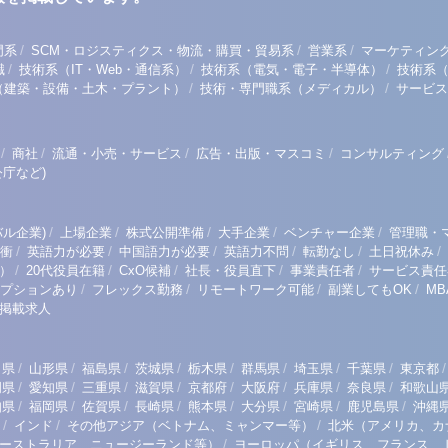
/
/
/
門系
SCM・ロジスティクス・物流・購買・貿易系
営業系
マーケティン
/
/
/
職
技術系（IT・Web・通信系）
技術系（電気・電子・半導体）
技術系
/
/
（建築・設備・土木・プラント）
技術・専門職系（メディカル）
サービス
/
/
/
/
商社
流通・小売・サービス
広告・出版・マスコミ
コンサルティング
庁など)
/
/
/
/
/
ル企業)
上場企業
株式公開準備
大手企業
ベンチャー企業
管理職・
/
/
/
/
/
/
衝
英語力が必要
中国語力が必要
英語力不問
転勤なし
土日祝休み
/
/
/
/
/
）
20代役員在籍
CxO候補
社長・役員直下
事業責任者
サービス責任
/
/
/
/
プションあり
フレックス勤務
リモートワーク可能
副業してもOK
M
掲載求人
/
/
/
/
/
/
/
/
/
田県
山形県
福島県
茨城県
栃木県
群馬県
埼玉県
千葉県
東京都
/
/
/
/
/
/
/
/
岡県
愛知県
三重県
滋賀県
京都府
大阪府
兵庫県
奈良県
和歌山
/
/
/
/
/
/
/
/
知県
福岡県
佐賀県
長崎県
熊本県
大分県
宮崎県
鹿児島県
沖縄
/
/
/
インド
その他アジア（ベトナム、ミャンマー等）
北米（アメリカ、カ
/
ーストラリア、ニュージーランド等）
ヨーロッパ（イギリス、フランス、