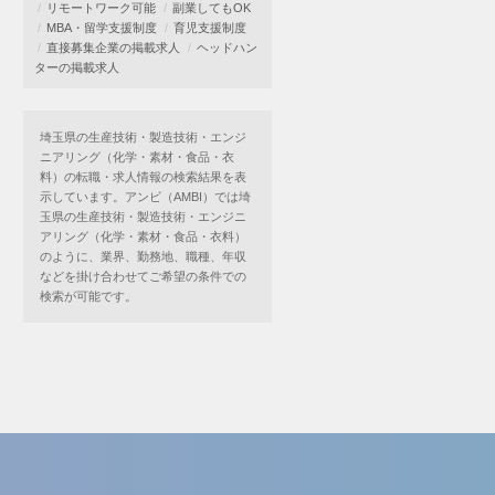
リモートワーク可能
副業してもOK
MBA・留学支援制度
育児支援制度
直接募集企業の掲載求人
ヘッドハン
ターの掲載求人
埼玉県の生産技術・製造技術・エンジ
ニアリング（化学・素材・食品・衣
料）の転職・求人情報の検索結果を表
示しています。アンビ（AMBI）では埼
玉県の生産技術・製造技術・エンジニ
アリング（化学・素材・食品・衣料）
のように、業界、勤務地、職種、年収
などを掛け合わせてご希望の条件での
検索が可能です。