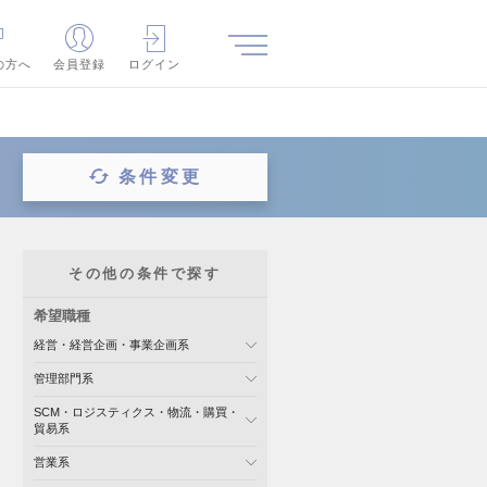
の方へ
会員登録
ログイン
条件変更
その他の条件で探す
希望職種
経営・経営企画・事業企画系
管理部門系
SCM・ロジスティクス・物流・購買・
貿易系
営業系