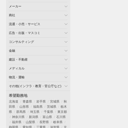
メーカー
商社
流通・小売・サービス
広告・出版・マスコミ
コンサルティング
金融
建設・不動産
メディカル
物流・運輸
その他(インフラ・教育・官公庁など)
希望勤務地
北海道
青森県
岩手県
宮城県
秋
田県
山形県
福島県
茨城県
栃木
県
群馬県
埼玉県
千葉県
東京都
神奈川県
新潟県
富山県
石川県
福井県
山梨県
長野県
岐阜県
静岡県
愛知県
三重県
滋賀県
京