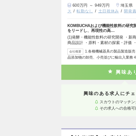
600万円 ～ 949万円
埼玉県
ス
転勤なし
土日祝休み
開発
KOMBUCHAおよび機能性飲料の研
をリードし、再現性の高…
(1)発酵・機能性飲料の研究開発 ・
商品設計 ・原料・素材の探索・評価 
1.各種機械器具の製品製造販売 
会社概要
品添加物の卸売、小売並びに輸出入業務 4
興味あ
興味のある求人にチェ
スカウトのマッチン
その求人への合格可