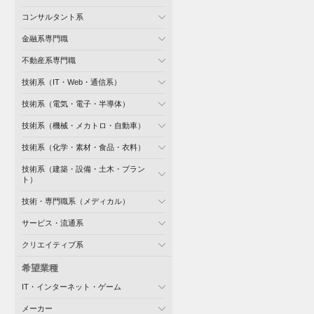
コンサルタント系
金融系専門職
不動産系専門職
技術系（IT・Web・通信系）
技術系（電気・電子・半導体）
技術系（機械・メカトロ・自動車）
技術系（化学・素材・食品・衣料）
技術系（建築・設備・土木・プラン
ト）
技術・専門職系（メディカル）
サービス・流通系
クリエイティブ系
希望業種
IT・インターネット・ゲーム
メーカー