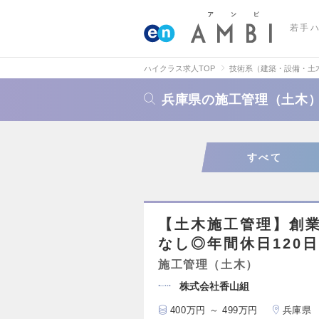
若手
ハイクラス求人TOP
技術系（建築・設備・土
兵庫県の施工管理（土木
すべて
【土木施工管理】創業
なし◎年間休日120
施工管理（土木）
株式会社香山組
400万円 ～ 499万円
兵庫県