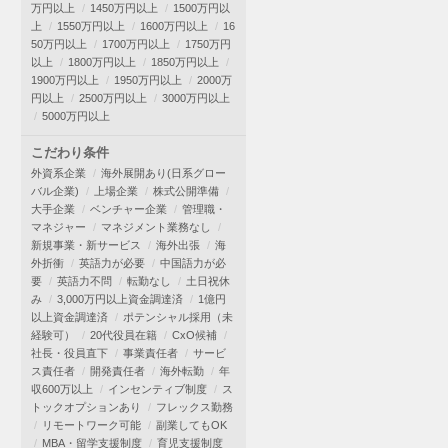
万円以上
1450万円以上
1500万円以
上
1550万円以上
1600万円以上
16
50万円以上
1700万円以上
1750万円
以上
1800万円以上
1850万円以上
1900万円以上
1950万円以上
2000万
円以上
2500万円以上
3000万円以上
5000万円以上
こだわり条件
外資系企業
海外展開あり(日系グロー
バル企業)
上場企業
株式公開準備
大手企業
ベンチャー企業
管理職・
マネジャー
マネジメント業務なし
新規事業・新サービス
海外出張
海
外折衝
英語力が必要
中国語力が必
要
英語力不問
転勤なし
土日祝休
み
3,000万円以上資金調達済
1億円
以上資金調達済
ポテンシャル採用（未
経験可）
20代役員在籍
CxO候補
社長・役員直下
事業責任者
サービ
ス責任者
開発責任者
海外転勤
年
収600万以上
インセンティブ制度
ス
トックオプションあり
フレックス勤務
リモートワーク可能
副業してもOK
MBA・留学支援制度
育児支援制度