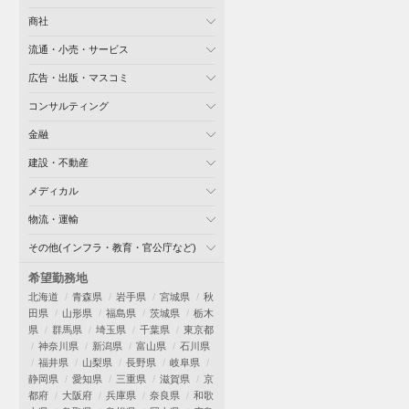
商社
流通・小売・サービス
広告・出版・マスコミ
コンサルティング
金融
建設・不動産
メディカル
物流・運輸
その他(インフラ・教育・官公庁など)
希望勤務地
北海道
青森県
岩手県
宮城県
秋
田県
山形県
福島県
茨城県
栃木
県
群馬県
埼玉県
千葉県
東京都
神奈川県
新潟県
富山県
石川県
福井県
山梨県
長野県
岐阜県
静岡県
愛知県
三重県
滋賀県
京
都府
大阪府
兵庫県
奈良県
和歌