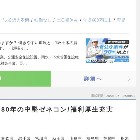
英語力不問
転勤なし
土日祝休み
年収600万以上
育児
ますか？ 働きやすい環境と、1級土木の資
す。 ・頑張り…
業、交通安全施設設置、雨水・下水管渠施設維
境対策事業、災…
り
詳細へ
掲載期間
26/08/05～26/08/18
80年の中堅ゼネコン/福利厚生充実
、青森県、岩手県、宮城県、秋田県、山形県、福島県、茨城県、栃木