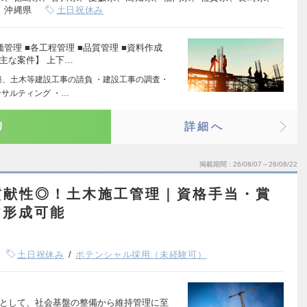
、沖縄県
土日祝休み
管理 ■各工程管理 ■品質管理 ■資料作成
主な案件】 上下…
築、土木等建設工事の請負 ・建設工事の調査・
サルティング ・…
り
詳細へ
掲載期間
26/08/07～26/08/22
貢献性◎！土木施工管理｜資格手当・賞
ア形成可能
土日祝休み
ポテンシャル採用（未経験可）
当として、社会基盤の整備から維持管理に至