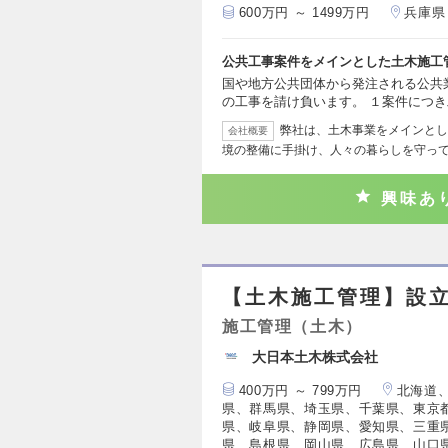
600万円 ～ 1499万円
兵庫県
公共工事案件をメインとした土木施工
国や地方公共団体から発注される公共
の工事を請け負います。 １案件につ
弊社は、土木事業をメインとし
会社概要
境の整備に手掛け、人々の暮らしを守って
興味あ
【土木施工管理】設立
施工管理（土木）
大日本土木株式会社
400万円 ～ 799万円
北海道
県、群馬県、埼玉県、千葉県、東京
県、岐阜県、静岡県、愛知県、三重
県、島根県、岡山県、広島県、山口