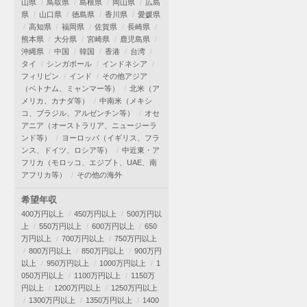
山県
鳥取県
島根県
岡山県
広島
県
山口県
徳島県
香川県
愛媛県
高知県
福岡県
佐賀県
長崎県
熊本県
大分県
宮崎県
鹿児島県
沖縄県
中国
韓国
香港
台湾
タイ
シンガポール
インドネシア
フィリピン
インド
その他アジア
（ベトナム、ミャンマー等）
北米（ア
メリカ、カナダ等）
中南米（メキシ
コ、ブラジル、アルゼンチン等）
オセ
アニア（オーストラリア、ニュージーラ
ンド等）
ヨーロッパ（イギリス、フラ
ンス、ドイツ、ロシア等）
中近東・ア
フリカ（モロッコ、エジプト、UAE、南
アフリカ等）
その他の海外
希望年収
400万円以上
450万円以上
500万円以
上
550万円以上
600万円以上
650
万円以上
700万円以上
750万円以上
800万円以上
850万円以上
900万円
以上
950万円以上
1000万円以上
1
050万円以上
1100万円以上
1150万
円以上
1200万円以上
1250万円以上
1300万円以上
1350万円以上
1400