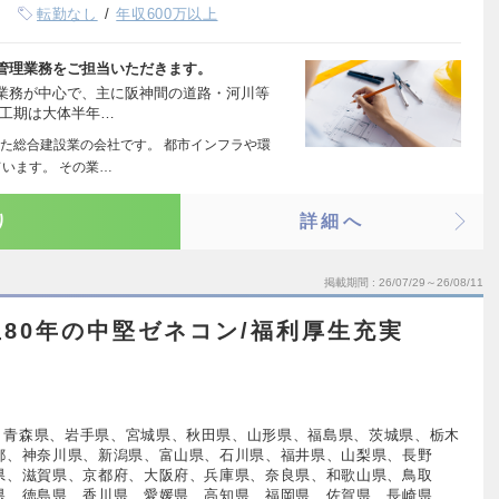
転勤なし
年収600万以上
管理業務をご担当いただきます。
業務が中心で、主に阪神間の道路・河川等
き工期は大体半年…
た総合建設業の会社です。 都市インフラや環
います。 その業…
り
詳細へ
掲載期間
26/07/29～26/08/11
80年の中堅ゼネコン/福利厚生充実
、青森県、岩手県、宮城県、秋田県、山形県、福島県、茨城県、栃木
都、神奈川県、新潟県、富山県、石川県、福井県、山梨県、長野
県、滋賀県、京都府、大阪府、兵庫県、奈良県、和歌山県、鳥取
県、徳島県、香川県、愛媛県、高知県、福岡県、佐賀県、長崎県、