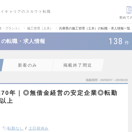
ハイキャリアのスカウト転職
初めて
木・プラント）
施工管理（土木）
兵庫県の施工管理（土木）の転職・求人情報一覧
138
）の転職・求人情報
件
新着のみ
掲載終了間近
掲載期間
26/08/07～26/08/20
70年｜◎無借金経営の安定企業◎転勤
日以上
転勤なし
土日祝休み