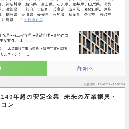
都、神奈川県、新潟県、富山県、石川県、福井県、山梨県、長野
県、滋賀県、京都府、大阪府、兵庫県、奈良県、和歌山県、鳥取
県、徳島県、香川県、愛媛県、高知県、福岡県、佐賀県、長崎県、
、沖縄県
土日祝休み
管理 ■各工程管理 ■品質管理 ■資料作成
主な案件】 上下…
築、土木等建設工事の請負 ・建設工事の調査・
サルティング ・…
り
詳細へ
掲載期間
26/08/03～26/08/16
140年超の安定企業│未来の産業振興・
ネコン