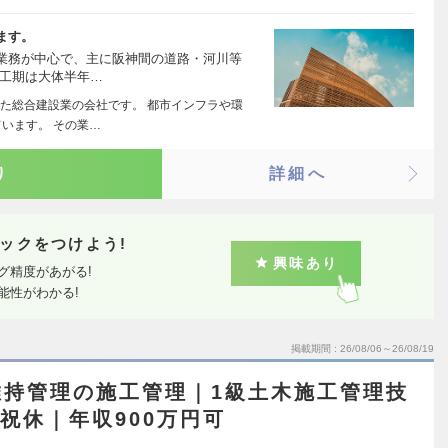
ます。
業務が中心で、主に阪神間の道路・河川等
き工期は大体半年…
た総合建設業の会社です。 都市インフラや環
います。 その業…
り
詳細へ
ックをつけよう!
興味あり
グ精度があがる!
能性がわかる!
掲載期間
26/08/06～26/08/19
維持管理の施工管理｜1級土木施工管理技
祝休｜年収900万円可