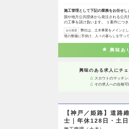
施工管理として下記の業務をお任せし
国や地方公共団体から発注される公共
の工事を請け負います。 １案件につ
弊社は、土木事業をメインとし
会社概要
境の整備に手掛け、人々の暮らしを守って
興味あ
興味のある求人にチェ
スカウトのマッチン
その求人への合格可
【神戸／姫路】道路
士｜年休128日・土日