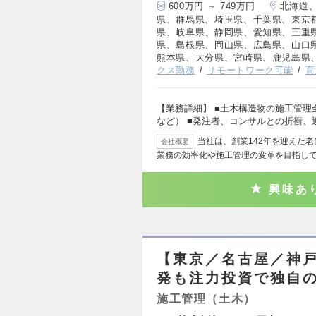
600万円 ～ 749万円
北海道
県、群馬県、埼玉県、千葉県、東京
県、岐阜県、静岡県、愛知県、三重
県、島根県、岡山県、広島県、山口
熊本県、大分県、宮崎県、鹿児島県
クス勤務
リモートワーク可能
育
【業務詳細】 ■土木構造物の施工管
など） ■発注者、コンサルとの折衝、
当社は、創業142年を迎えた
会社概要
業務の効率化や施工管理の変革を目指し
興味あ
【東京／名古屋／神
発も注力投資で独自
施工管理（土木）