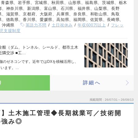
、青森県、岩手県、宮城県、秋田県、山形県、福島県、茨城県、栃木
都、神奈川県、新潟県、富山県、石川県、福井県、山梨県、長野
県、滋賀県、京都府、大阪府、兵庫県、奈良県、和歌山県、鳥取
県、徳島県、香川県、愛媛県、高知県、福岡県、佐賀県、長崎県、
、沖縄県
英語力不問
土日祝休み
年収600万以上
フレッ
児支援制度
理全般（ダム、トンネル、シールド、都市土木
近隣交渉 ■工…
老舗のゼネコンです。近年ではDXを積極活用し、
ています。…
り
詳細へ
掲載期間
26/07/31～26/08/13
戸】土木施工管理◆長期就業可／技術開
の強み◎