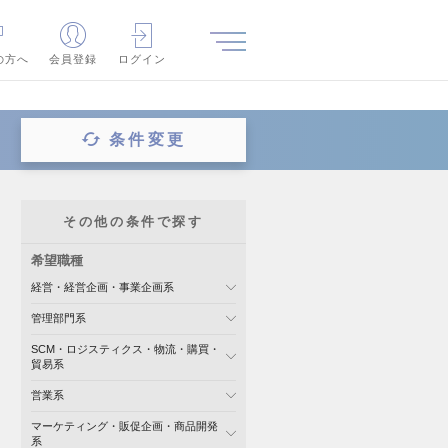
の方へ
会員登録
ログイン
条件変更
その他の条件で探す
希望職種
経営・経営企画・事業企画系
管理部門系
SCM・ロジスティクス・物流・購買・
貿易系
営業系
マーケティング・販促企画・商品開発
系