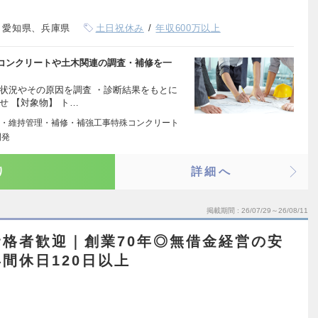
、愛知県、兵庫県
土日祝休み
年収600万以上
コンクリートや土木関連の調査・補修を一
状況やその原因を調査 ・診断結果をもとに
せ 【対象物】 ト…
・維持管理・補修・補強工事特殊コンクリート
開発
り
詳細へ
掲載期間
26/07/29～26/08/11
格者歓迎｜創業70年◎無借金経営の安
間休日120日以上