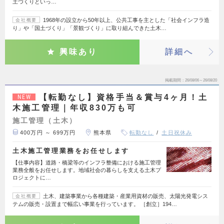
土づくりといっ…
1968年の設立から50年以上、公共工事を主とした「社会インフラ造
会社概要
り」や「国土づくり」「景観づくり」に取り組んできた土木…
興味あり
詳細へ
掲載期間
26/08/06～26/08/20
【転勤なし】資格手当＆賞与4ヶ月！土
NEW
木施工管理｜年収830万も可
施工管理（土木）
400万円 ～ 699万円
熊本県
転勤なし
土日祝休み
土木施工管理業務をお任せします
【仕事内容】道路・橋梁等のインフラ整備における施工管理
業務全般をお任せします。地域社会の暮らしを支える土木プ
ロジェクトに…
土木、建築事業から各種建築・産業用資材の販売、太陽光発電シス
会社概要
テムの販売・設置まで幅広い事業を行っています。 ［創立］194…