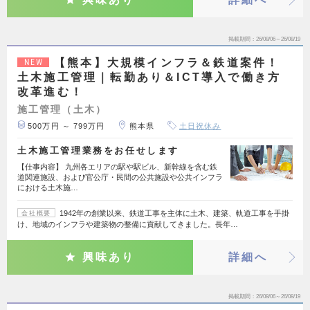
掲載期間
26/08/06～26/08/19
【熊本】大規模インフラ＆鉄道案件！
NEW
土木施工管理｜転勤あり＆ICT導入で働き方
改革進む！
施工管理（土木）
500万円 ～ 799万円
熊本県
土日祝休み
土木施工管理業務をお任せします
【仕事内容】 九州各エリアの駅や駅ビル、新幹線を含む鉄
道関連施設、および官公庁・民間の公共施設や公共インフラ
における土木施…
1942年の創業以来、鉄道工事を主体に土木、建築、軌道工事を手掛
会社概要
け、地域のインフラや建築物の整備に貢献してきました。長年…
興味あり
詳細へ
掲載期間
26/08/06～26/08/19