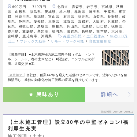
600万円 ～ 749万円
北海道、青森県、岩手県、宮城県、秋田
県、山形県、福島県、茨城県、栃木県、群馬県、埼玉県、千葉県、東京
都、神奈川県、新潟県、富山県、石川県、福井県、山梨県、長野県、岐
阜県、静岡県、愛知県、三重県、滋賀県、京都府、大阪府、兵庫県、奈
良県、和歌山県、鳥取県、島根県、岡山県、広島県、山口県、徳島県、
香川県、愛媛県、高知県、福岡県、佐賀県、長崎県、熊本県、大分県、
宮崎県、鹿児島県、沖縄県
英語力不問
土日祝休み
年収600万
以上
フレックス勤務
リモートワーク可能
育児支援制度
【業務詳細】 ■土木構造物の施工管理全般（ダム、トンネ
ル、シールド、都市土木など） ■発注者、コンサルとの折
衝、近隣交渉 ■工…
当社は、創業142年を迎えた老舗のゼネコンです。近年ではDXを積
会社概要
極活用し、業務の効率化や施工管理の変革を目指しています。…
興味あり
詳細へ
掲載期間
26/07/29～26/08/11
【土木施工管理】設立80年の中堅ゼネコン/福
利厚生充実
施工管理（土木）