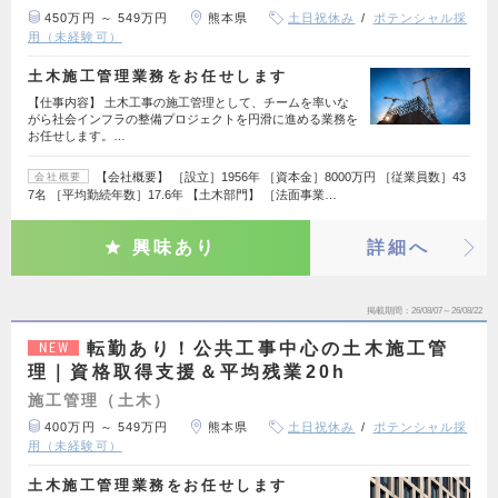
450万円 ～ 549万円
熊本県
土日祝休み
ポテンシャル採
用（未経験可）
土木施工管理業務をお任せします
【仕事内容】 土木工事の施工管理として、チームを率いな
がら社会インフラの整備プロジェクトを円滑に進める業務を
お任せします。…
【会社概要】 ［設立］1956年 ［資本金］8000万円 ［従業員数］43
会社概要
7名 ［平均勤続年数］17.6年 【土木部門】 ［法面事業…
興味あり
詳細へ
掲載期間
26/08/07～26/08/22
転勤あり！公共工事中心の土木施工管
NEW
理｜資格取得支援＆平均残業20h
施工管理（土木）
400万円 ～ 549万円
熊本県
土日祝休み
ポテンシャル採
用（未経験可）
土木施工管理業務をお任せします