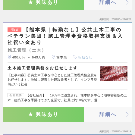
興味あり
詳細へ
掲載期間
26/08/06～26/08/20
【熊本県｜転勤なし】公共土木工事の
NEW
ベテラン集団！施工管理◆資格取得支援＆入
社祝い金あり
施工管理（土木）
400万円 ～ 649万円
熊本県
転勤なし
土木施工管理業務をお任せします
【仕事内容】公共土木工事を中心とした施工管理業務全般を
お任せします。地域に密着した建設業者として、インフラ整
備という社会…
【会社紹介】 1989年に設立され、熊本県を中心に地域密着型の土
会社概要
木・建築工事を手掛けてきた企業で、社員は約10名です。道…
興味あり
詳細へ
掲載期間
26/08/06～26/08/19