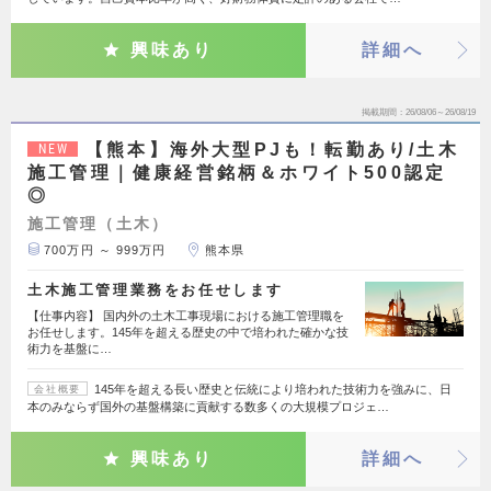
興味あり
詳細へ
掲載期間
26/08/06～26/08/19
【熊本】海外大型PJも！転勤あり/土木
NEW
施工管理｜健康経営銘柄＆ホワイト500認定
◎
施工管理（土木）
700万円 ～ 999万円
熊本県
土木施工管理業務をお任せします
【仕事内容】 国内外の土木工事現場における施工管理職を
お任せします。145年を超える歴史の中で培われた確かな技
術力を基盤に…
145年を超える長い歴史と伝統により培われた技術力を強みに、日
会社概要
本のみならず国外の基盤構築に貢献する数多くの大規模プロジェ…
興味あり
詳細へ