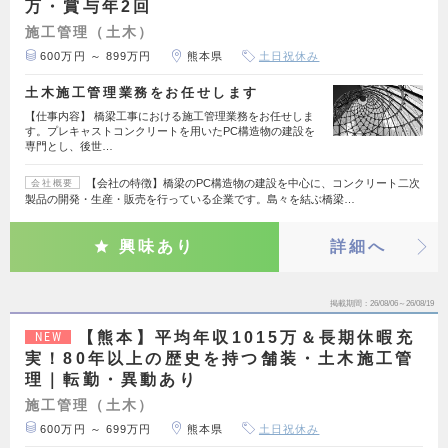
万・賞与年2回
施工管理（土木）
600万円 ～ 899万円
熊本県
土日祝休み
土木施工管理業務をお任せします
【仕事内容】 橋梁工事における施工管理業務をお任せしま
す。プレキャストコンクリートを用いたPC構造物の建設を
専門とし、後世…
【会社の特徴】橋梁のPC構造物の建設を中心に、コンクリート二次
会社概要
製品の開発・生産・販売を行っている企業です。島々を結ぶ橋梁…
興味あり
詳細へ
掲載期間
26/08/06～26/08/19
【熊本】平均年収1015万＆長期休暇充
NEW
実！80年以上の歴史を持つ舗装・土木施工管
理｜転勤・異動あり
施工管理（土木）
600万円 ～ 699万円
熊本県
土日祝休み