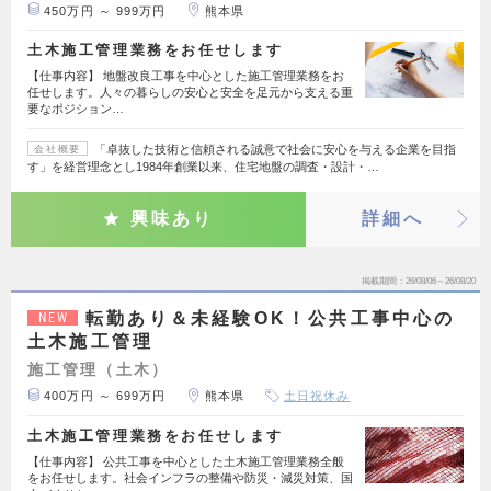
450万円 ～ 999万円
熊本県
土木施工管理業務をお任せします
【仕事内容】 地盤改良工事を中心とした施工管理業務をお
任せします。人々の暮らしの安心と安全を足元から支える重
要なポジション…
「卓抜した技術と信頼される誠意で社会に安心を与える企業を目指
会社概要
す」を経営理念とし1984年創業以来、住宅地盤の調査・設計・…
興味あり
詳細へ
掲載期間
26/08/06～26/08/20
転勤あり＆未経験OK！公共工事中心の
NEW
土木施工管理
施工管理（土木）
400万円 ～ 699万円
熊本県
土日祝休み
土木施工管理業務をお任せします
【仕事内容】 公共工事を中心とした土木施工管理業務全般
をお任せします。社会インフラの整備や防災・減災対策、国