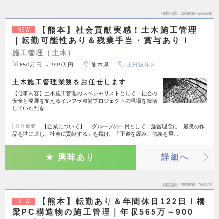
掲載期間
26/08/06～26/08/19
【熊本】社会貢献実感！土木施工管理
NEW
｜転勤可能性あり＆残業手当・賞与あり！
施工管理（土木）
650万円 ～ 999万円
熊本県
土日祝休み
土木施工管理業務をお任せします
【仕事内容】土木施工管理のスペシャリストとして、社会の
安全と発展を支えるインフラ整備プロジェクトの現場を統括
していただき…
【企業について】 グループの一員として、経営理念に「最良の作
会社概要
品を世に遺し、社会に貢献する」を掲げ、「正道を履み、信義を重…
興味あり
詳細へ
掲載期間
26/08/06～26/08/20
【熊本】転勤あり＆年間休日122日！橋
NEW
梁PC構造物の施工管理｜年収565万～900