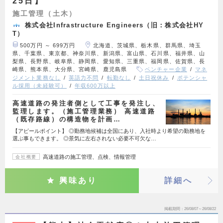
25日】
施工管理（土木）
株式会社Infrastructure Engineers（旧：株式会社HY
T）
500万円 ～ 699万円
北海道、茨城県、栃木県、群馬県、埼玉
県、千葉県、東京都、神奈川県、新潟県、富山県、石川県、福井県、山
梨県、長野県、岐阜県、静岡県、愛知県、三重県、福岡県、佐賀県、長
崎県、熊本県、大分県、宮崎県、鹿児島県
ベンチャー企業
マネ
ジメント業務なし
英語力不問
転勤なし
土日祝休み
ポテンシャ
ル採用（未経験可）
年収600万以上
高速道路の発注者側として工事を発注し、
監理します。（施工管理業務） 高速道路
（既存路線）の構造物を計画…
【アピールポイント】 ◎勤務地候補は全国にあり、入社時より希望の勤務地を
選ぶ事もできます。 ◎景気に左右されない必要不可欠な…
高速道路の施工管理、点検、情報管理
会社概要
興味あり
詳細へ
掲載期間
26/08/07～26/08/22