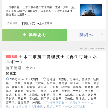
【仕事内容】 土木工事の施工管理業務 ・道路・河川・治山
等の工事現場での指揮監督、施工管理、安全管理等及び
発注者との連絡や…
【事業内容】 ■土木工事業
会社概要
興味あり
詳細へ
掲載期間
26/08/05～26/09/07
土木工事施工管理技士（再生可能エネ
NEW
ルギー）
施工管理（土木）
関電工
650万円 ～ 1149万円
北海道、青森県、岩手県、宮城県、秋田
県、山形県、福島県、茨城県、栃木県、群馬県、埼玉県、千葉県、東京
都、神奈川県、新潟県、富山県、石川県、福井県、山梨県、長野県、岐
阜県、静岡県、愛知県、三重県、滋賀県、京都府、大阪府、兵庫県、奈
良県、和歌山県、鳥取県、島根県、岡山県、広島県、山口県、徳島県、
香川県、愛媛県、高知県、福岡県、佐賀県、長崎県、熊本県、大分県、
宮崎県、鹿児島県、沖縄県
海外展開あり（日系グローバル企
業）
上場企業
大手企業
英語力不問
年収600万以上