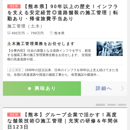
【熊本県】90年以上の歴史！インフラ
NEW
を支える安定経営◎道路舗装の施工管理｜転
勤あり・帰省旅費手当あり
施工管理（土木）
400万円 ～ 799万円
熊本県
土木施工管理業務をお任せします
【仕事内容】 社会の基盤となる道路インフラを守り、創造
する舗装工事の施工管理業務全般をお任せします。 全国規
模の高速道路や国…
1930年の設立以来、日本のインフラを90年以上支え続けてきた当
会社概要
社。全国の高速道路や国道の舗装工事から、体育施設や建築外…
興味あり
詳細へ
掲載期間
26/08/06～26/08/19
【熊本】グループ企業で活かす！高度
NEW
な舗装技術◎施工管理｜充実の研修＆年間休
日123日