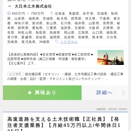
大日本土木株式会社
400万円 ～ 799万円
北海道、青森県、岩手県、宮城県、秋田
県、山形県、福島県、茨城県、栃木県、群馬県、埼玉県、千葉県、東京
都、神奈川県、新潟県、富山県、石川県、福井県、山梨県、長野県、岐
阜県、静岡県、愛知県、三重県、滋賀県、京都府、大阪府、兵庫県、奈
良県、和歌山県、鳥取県、島根県、岡山県、広島県、山口県、徳島県、
香川県、愛媛県、高知県、福岡県、佐賀県、長崎県、熊本県、大分県、
宮崎県、鹿児島県、沖縄県
土日祝休み
【具体的な業務内容】 ■安全管理 ■原価管理 ■各工程管理 ■
品質管理 ■資料作成（施工計画書・申請書・報告書等）
【主な案件】 上下…
総合建設業（ゼネコン） ・建築、土木等建設工事の請負 ・建設工事
会社概要
の調査・企画・設計・監理・マネジメント及びコンサルティング ・…
興味あり
詳細へ
掲載期間
26/07/28～26/08/10
高速道路を支える土木技術職【正社員】【発
注者支援業務】【月給45万円以上/年間休日1