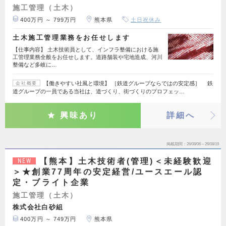
施工管理（土木）
400万円 ～ 799万円
熊本県
土日祝休み
土木施工管理業務をお任せします
【仕事内容】 土木技術員として、インフラ整備における施
工管理業務全般をお任せします。道路舗装や宅地造成、河川
整備など多岐に…
【働きやすい社風と環境】 ［鉄道グループならではの安定感］ 鉄
会社概要
道グループの一員である当社は、道づくり、街づくりのプロフェッ…
興味あり
詳細へ
掲載期間
26/08/06～26/08/19
【熊本】土木技術者(管理)＜未経験歓迎
NEW
＞★創業77周年の安定経営/ユースエール認
定・ブライト企業
施工管理（土木）
株式会社白砂組
400万円 ～ 749万円
熊本県