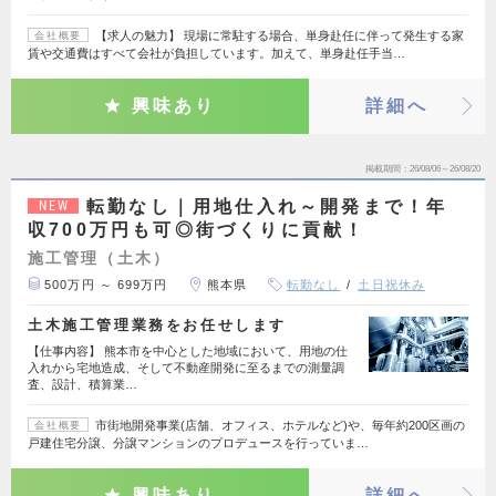
【求人の魅力】 現場に常駐する場合、単身赴任に伴って発生する家
会社概要
賃や交通費はすべて会社が負担しています。加えて、単身赴任手当…
興味あり
詳細へ
掲載期間
26/08/06～26/08/20
転勤なし｜用地仕入れ～開発まで！年
NEW
収700万円も可◎街づくりに貢献！
施工管理（土木）
500万円 ～ 699万円
熊本県
転勤なし
土日祝休み
土木施工管理業務をお任せします
【仕事内容】 熊本市を中心とした地域において、用地の仕
入れから宅地造成、そして不動産開発に至るまでの測量調
査、設計、積算業…
市街地開発事業(店舗、オフィス、ホテルなど)や、毎年約200区画の
会社概要
戸建住宅分譲、分譲マンションのプロデュースを行っていま…
興味あり
詳細へ