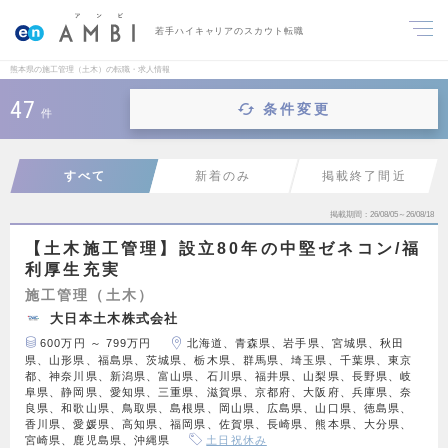
若手ハイキャリアのスカウト転職
熊本県の施工管理（土木）の転職・求人情報
47
条件変更
件
すべて
新着のみ
掲載終了間近
掲載期間
26/08/05～26/08/18
【土木施工管理】設立80年の中堅ゼネコン/福
利厚生充実
施工管理（土木）
大日本土木株式会社
600万円 ～ 799万円
北海道、青森県、岩手県、宮城県、秋田
県、山形県、福島県、茨城県、栃木県、群馬県、埼玉県、千葉県、東京
都、神奈川県、新潟県、富山県、石川県、福井県、山梨県、長野県、岐
阜県、静岡県、愛知県、三重県、滋賀県、京都府、大阪府、兵庫県、奈
良県、和歌山県、鳥取県、島根県、岡山県、広島県、山口県、徳島県、
香川県、愛媛県、高知県、福岡県、佐賀県、長崎県、熊本県、大分県、
宮崎県、鹿児島県、沖縄県
土日祝休み