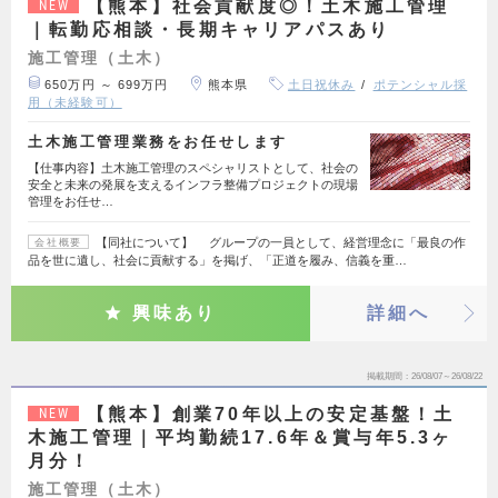
【熊本】社会貢献度◎！土木施工管理
NEW
｜転勤応相談・長期キャリアパスあり
施工管理（土木）
650万円 ～ 699万円
熊本県
土日祝休み
ポテンシャル採
用（未経験可）
土木施工管理業務をお任せします
【仕事内容】土木施工管理のスペシャリストとして、社会の
安全と未来の発展を支えるインフラ整備プロジェクトの現場
管理をお任せ…
【同社について】 グループの一員として、経営理念に「最良の作
会社概要
品を世に遺し、社会に貢献する」を掲げ、「正道を履み、信義を重…
興味あり
詳細へ
掲載期間
26/08/07～26/08/22
【熊本】創業70年以上の安定基盤！土
NEW
木施工管理｜平均勤続17.6年＆賞与年5.3ヶ
月分！
施工管理（土木）