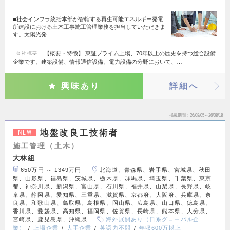
■社会インフラ統括本部が管轄する再生可能エネルギー発電
所建設における土木工事施工管理業務を担当していただきま
す。太陽光発…
【概要・特徴】 東証プライム上場、70年以上の歴史を持つ総合設備
会社概要
企業です。建築設備、情報通信設備、電力設備の分野において、…
興味あり
詳細へ
掲載期間
26/08/05～26/08/18
地盤改良工技術者
NEW
施工管理（土木）
大林組
650万円 ～ 1349万円
北海道、青森県、岩手県、宮城県、秋田
県、山形県、福島県、茨城県、栃木県、群馬県、埼玉県、千葉県、東京
都、神奈川県、新潟県、富山県、石川県、福井県、山梨県、長野県、岐
阜県、静岡県、愛知県、三重県、滋賀県、京都府、大阪府、兵庫県、奈
良県、和歌山県、鳥取県、島根県、岡山県、広島県、山口県、徳島県、
香川県、愛媛県、高知県、福岡県、佐賀県、長崎県、熊本県、大分県、
宮崎県、鹿児島県、沖縄県
海外展開あり（日系グローバル企
業）
上場企業
大手企業
英語力不問
年収600万以上