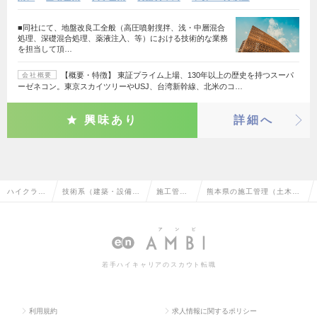
■同社にて、地盤改良工全般（高圧噴射撹拌、浅・中層混合
処理、深礎混合処理、薬液注入、等）における技術的な業務
を担当して頂…
【概要・特徴】 東証プライム上場、130年以上の歴史を持つスーパ
会社概要
ーゼネコン。東京スカイツリーやUSJ、台湾新幹線、北米のコ…
興味あり
詳細へ
ハイクラス
技術系（建築・設備・
施工管理
熊本県の施工管理（土木）
求人TOP
土木・プラント）
（土木）
の転職・求人情報一覧
若手ハイキャリアのスカウト転職
利用規約
求人情報に関するポリシー