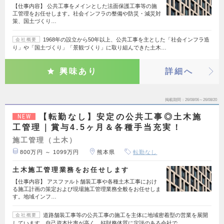
【仕事内容】 公共工事をメインとした法面保護工事等の施
工管理をお任せします。社会インフラの整備や防災・減災対
策、国土づくり…
1968年の設立から50年以上、公共工事を主とした「社会インフラ造
会社概要
り」や「国土づくり」「景観づくり」に取り組んできた土木…
興味あり
詳細へ
掲載期間
26/08/06～26/08/20
【転勤なし】安定の公共工事◎土木施
NEW
工管理｜賞与4.5ヶ月＆各種手当充実！
施工管理（土木）
800万円 ～ 1099万円
熊本県
転勤なし
土木施工管理業務をお任せします
【仕事内容】 アスファルト舗装工事や各種土木工事におけ
る施工計画の策定および現場施工管理業務全般をお任せしま
す。地域インフ…
道路舗装工事等の公共工事の施工を主体に地域密着型の営業を展開
会社概要
しています。自己資本比率が高く、好財務体質に定評のある会社で…