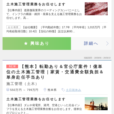
土木施工管理業務をお任せします
【仕事内容】 道路舗装業界のリーディングカンパニーとし
て、インフラの構築・維持・発展を支える施工管理業務をお
任せします。高…
【会社概要】 ［平均勤続年数］17.7年 ［平均年収］1,015万円 ［平
会社概要
均有給取得日数］10.4日 【当社の特徴】 設立以来80…
興味あり
詳細へ
掲載期間
26/08/06～26/08/19
【熊本】転勤あり＆官公庁案件！億単
NEW
位の土木施工管理｜家賃・交通費全額負担＆
単身赴任手当あり
施工管理（土木）
550万円 ～ 799万円
熊本県
土日祝休み
土木施工管理業務をお任せします
【仕事内容】 ダムや発電所、港湾、空港といった社会イン
フラを支える土木施工管理業務全般をお任せします。億単位
のプロジェクト…