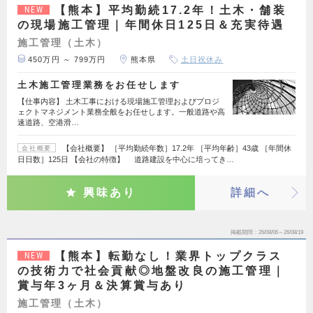
【熊本】平均勤続17.2年！土木・舗装
NEW
の現場施工管理｜年間休日125日＆充実待遇
施工管理（土木）
450万円 ～ 799万円
熊本県
土日祝休み
土木施工管理業務をお任せします
【仕事内容】 土木工事における現場施工管理およびプロジ
ェクトマネジメント業務全般をお任せします。一般道路や高
速道路、空港滑…
【会社概要】 ［平均勤続年数］17.2年 ［平均年齢］43歳 ［年間休
会社概要
日日数］125日 【会社の特徴】 道路建設を中心に培ってき…
興味あり
詳細へ
掲載期間
26/08/06～26/08/19
【熊本】転勤なし！業界トップクラス
NEW
の技術力で社会貢献◎地盤改良の施工管理｜
賞与年3ヶ月＆決算賞与あり
施工管理（土木）