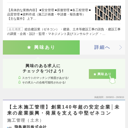
【具体的な業務内容】 ■安全管理 ■原価管理 ■各工程管理 ■
品質管理 ■資料作成（施工計画書・申請書・報告書等）
【主な案件】 上下…
総合建設業（ゼネコン） ・建築、土木等建設工事の請負 ・建設工事
会社概要
の調査・企画・設計・監理・マネジメント及びコンサルティング ・…
興味あり
詳細へ
興味のある求人に
チェックをつけよう!
興味あり
スカウトのマッチング精度があがる!
その求人への合格可能性がわかる!
掲載期間
26/08/03～26/08/16
【土木施工管理】創業140年超の安定企業│未
来の産業振興・発展を支える中堅ゼネコン
施工管理（土木）
飛島建設株式会社