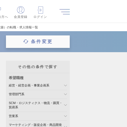
の方へ
会員登録
ログイン
建築）の転職・求人情報一覧
条件変更
その他の条件で探す
希望職種
経営・経営企画・事業企画系
管理部門系
SCM・ロジスティクス・物流・購買・
貿易系
営業系
マーケティング・販促企画・商品開発