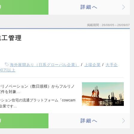
り
詳細へ
掲載期間
26/08/05～26/09/07
施工管理
海外展開あり（日系グローバル企業）
上場企業
大手企
00万以上
分リノベーション（数日規模）からフルリノ
案件を対象…
ション住宅の流通プラットフォーム「cowcam
企業です…
り
詳細へ