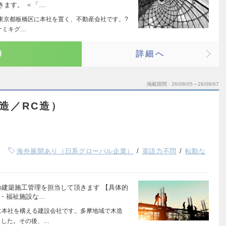
きます。 ＜「…
、東京都板橋区に本社を置く、不動産会社です。?
ナミキグ…
り
詳細へ
掲載期間
26/08/05～26/09/07
造／RC造）
海外展開あり（日系グローバル企業）
英語力不問
転勤な
の建築施工管理を担当して頂きます 【具体的
設・福祉施設な…
に本社を構える建設会社です。多摩地域で木造
ました。その後、…