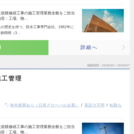
大規模修繕工事の施工管理業務全般をご担当
内容：工場、物…
上の歴史を持つ、防水工事専門会社。1962年に
静岡県（3…
り
詳細へ
掲載期間
26/08/05～26/09/07
施工管理
海外展開あり（日系グローバル企業）
英語力不問
転勤な
大規模修繕工事の施工管理業務全般をご担当
内容：工場、物…