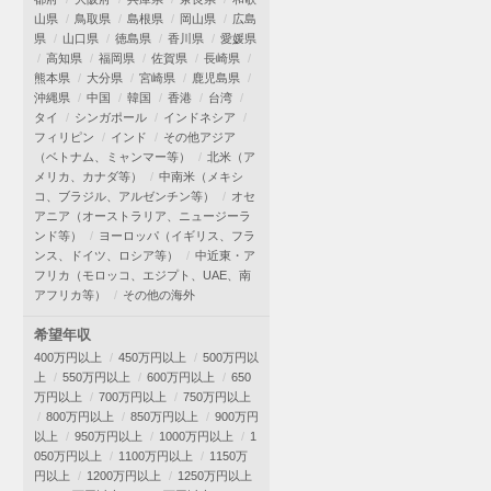
山県
鳥取県
島根県
岡山県
広島
県
山口県
徳島県
香川県
愛媛県
高知県
福岡県
佐賀県
長崎県
熊本県
大分県
宮崎県
鹿児島県
沖縄県
中国
韓国
香港
台湾
タイ
シンガポール
インドネシア
フィリピン
インド
その他アジア
（ベトナム、ミャンマー等）
北米（ア
メリカ、カナダ等）
中南米（メキシ
コ、ブラジル、アルゼンチン等）
オセ
アニア（オーストラリア、ニュージーラ
ンド等）
ヨーロッパ（イギリス、フラ
ンス、ドイツ、ロシア等）
中近東・ア
フリカ（モロッコ、エジプト、UAE、南
アフリカ等）
その他の海外
希望年収
400万円以上
450万円以上
500万円以
上
550万円以上
600万円以上
650
万円以上
700万円以上
750万円以上
800万円以上
850万円以上
900万円
以上
950万円以上
1000万円以上
1
050万円以上
1100万円以上
1150万
円以上
1200万円以上
1250万円以上