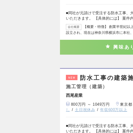
■同社が元請けで受注する防水工事、
いただきます。 【具体的には】 案件
【概要・特徴】 創業半世紀以
会社概要
設立され、現在は神奈川県横浜市に本社、
興味あ
防水工事の建築
NEW
施工管理（建築）
西尾産業
800万円 ～ 1049万円
東京都
し
土日祝休み
年収600万以上
■同社が元請けで受注する防水工事、
いただきます。 【具体的には】 案件