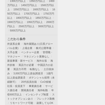
1300万円以上
1350万円以上
1400
万円以上
1450万円以上
1500万円以
上
1550万円以上
1600万円以上
16
50万円以上
1700万円以上
1750万円
以上
1800万円以上
1850万円以上
1900万円以上
1950万円以上
2000万
円以上
2500万円以上
3000万円以上
5000万円以上
こだわり条件
外資系企業
海外展開あり(日系グロー
バル企業)
上場企業
株式公開準備
大手企業
ベンチャー企業
管理職・
マネジャー
マネジメント業務なし
新規事業・新サービス
海外出張
海
外折衝
英語力が必要
中国語力が必
要
英語力不問
転勤なし
土日祝休
み
3,000万円以上資金調達済
1億円
以上資金調達済
ポテンシャル採用（未
経験可）
20代役員在籍
CxO候補
社長・役員直下
事業責任者
サービ
ス責任者
開発責任者
海外転勤
年
収600万以上
インセンティブ制度
ス
トックオプションあり
フレックス勤務
リモートワーク可能
副業してもOK