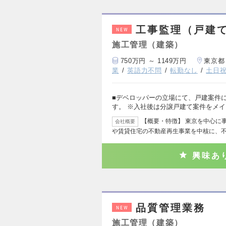
工事監理（戸建
NEW
施工管理（建築）
750万円 ～ 1149万円
東京都
業
英語力不問
転勤なし
土日
■デベロッパーの立場にて、戸建案件
す。 ※入社後は分譲戸建て案件をメ
【概要・特徴】 東京を中心に
会社概要
や賃貸住宅の不動産再生事業を中核に、
興味あ
品質管理業務
NEW
施工管理（建築）