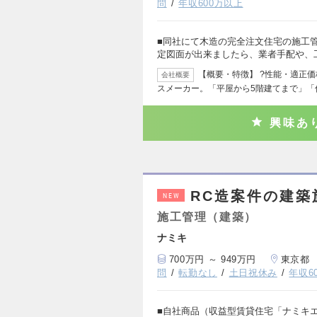
問
年収600万以上
■同社にて木造の完全注文住宅の施工
定図面が出来ましたら、業者手配や、
【概要・特徴】 ?性能・適正
会社概要
スメーカー。「平屋から5階建てまで」「
興味あ
RC造案件の建築
NEW
施工管理（建築）
ナミキ
700万円 ～ 949万円
東京都
問
転勤なし
土日祝休み
年収6
■自社商品（収益型賃貸住宅「ナミキ