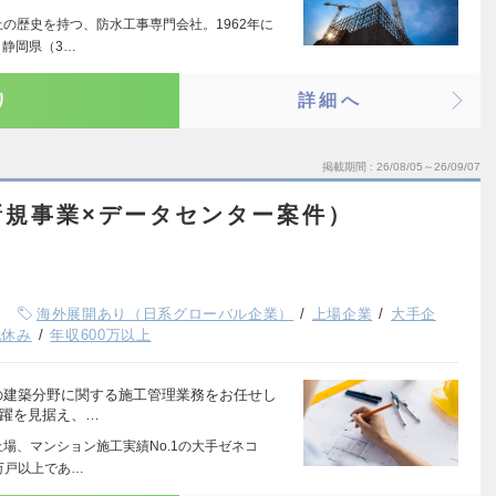
上の歴史を持つ、防水工事専門会社。1962年に
静岡県（3…
り
詳細へ
掲載期間
26/08/05～26/09/07
新規事業×データセンター案件）
海外展開あり（日系グローバル企業）
上場企業
大手企
祝休み
年収600万以上
の建築分野に関する施工管理業務をお任せし
飛躍を見据え、…
場、マンション施工実績No.1の大手ゼネコ
万戸以上であ…