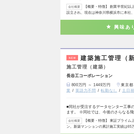
【概要・特徴】 創業半世紀以
会社概要
設立され、現在は神奈川県横浜市に本社、
興味あ
建築施工管理（
NEW
施工管理（建築）
長谷工コーポレーション
800万円 ～ 1449万円
東京都
業
英語力不問
転勤なし
土日
■同社が受注するデータセンター工事
ます。 ※同社では、今後のさらなる
【概要・特徴】 東証プライム上
会社概要
ン。新築マンションの累計施工実績は65