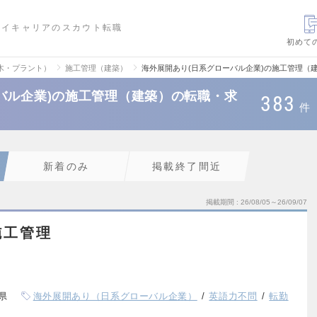
ハイキャリアのスカウト転職
初めて
木・プラント）
施工管理（建築）
海外展開あり(日系グローバル企業)の施工管理（
バル企業)の施工管理（建築）の転職・求
383
件
新着のみ
掲載終了間近
掲載期間
26/08/05～26/09/07
施工管理
県
海外展開あり（日系グローバル企業）
英語力不問
転勤