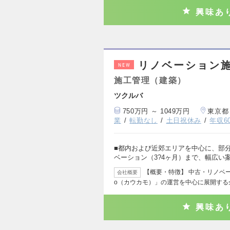
興味あ
リノベーション
NEW
施工管理（建築）
ツクルバ
750万円 ～ 1049万円
東京都
業
転勤なし
土日祝休み
年収6
■都内および近郊エリアを中心に、部
ベーション（3?4ヶ月）まで、幅広い
【概要・特徴】 中古・リノベー
会社概要
o（カウカモ）」の運営を中心に展開する
興味あ