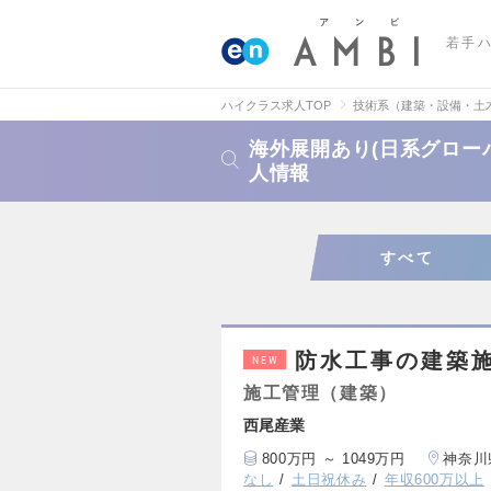
若手
ハイクラス求人TOP
技術系（建築・設備・土
海外展開あり(日系グロー
人情報
すべて
防水工事の建築
NEW
施工管理（建築）
西尾産業
800万円 ～ 1049万円
神奈川
なし
土日祝休み
年収600万以上