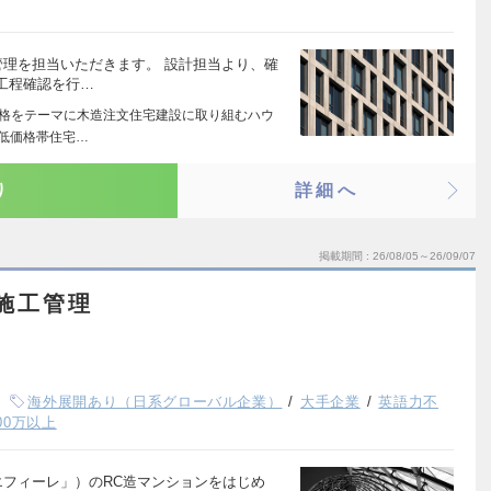
管理を担当いただきます。 設計担当より、確
工程確認を行…
価格をテーマに木造注文住宅建設に取り組むハウ
低価格帯住宅…
り
詳細へ
掲載期間
26/08/05～26/09/07
施工管理
海外展開あり（日系グローバル企業）
大手企業
英語力不
00万以上
エフィーレ」）のRC造マンションをはじめ