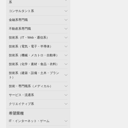
系
コンサルタント系
金融系専門職
不動産系専門職
技術系（IT・Web・通信系）
技術系（電気・電子・半導体）
技術系（機械・メカトロ・自動車）
技術系（化学・素材・食品・衣料）
技術系（建築・設備・土木・プラン
ト）
技術・専門職系（メディカル）
サービス・流通系
クリエイティブ系
希望業種
IT・インターネット・ゲーム