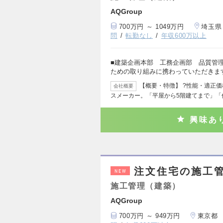
AQGroup
700万円 ～ 1049万円
埼玉県
問
転勤なし
年収600万以上
■建築企画本部 工務企画部 品質管
ための取り組みに携わっていただきま
【概要・特徴】 ?性能・適正
会社概要
スメーカー。「平屋から5階建てまで」「
興味あ
注文住宅の施工
NEW
施工管理（建築）
AQGroup
700万円 ～ 949万円
東京都