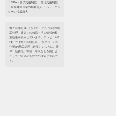
MBA・留学支援制度
育児支援制度
直接募集企業の掲載求人
ヘッドハン
ターの掲載求人
海外展開あり(日系グローバル企業)の施
工管理（建築）の転職・求人情報の検
索結果を表示しています。アンビ（AM
BI）では海外展開あり(日系グローバル
企業)の施工管理（建築）のように、業
界、勤務地、職種、年収などを掛け合
わせてご希望の条件での検索が可能で
す。