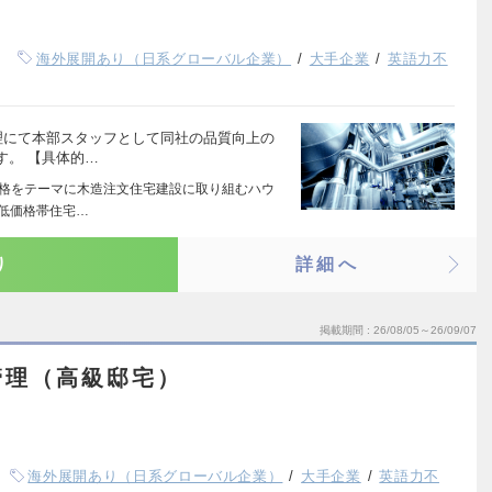
海外展開あり（日系グローバル企業）
大手企業
英語力不
理にて本部スタッフとして同社の品質向上の
す。 【具体的…
価格をテーマに木造注文住宅建設に取り組むハウ
低価格帯住宅…
り
詳細へ
掲載期間
26/08/05～26/09/07
管理（高級邸宅）
海外展開あり（日系グローバル企業）
大手企業
英語力不