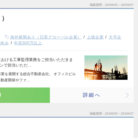
掲載期間
26/08/05～26/09/07
て）
海外展開あり（日系グローバル企業）
上場企業
大手企
祝休み
年収600万以上
における工事監理業務をご担当いただきま
インで担当いただ…
事業を展開する総合不動産会社。 オフィスビル
不動産開発やファ…
り
詳細へ
掲載期間
26/08/05～26/09/07