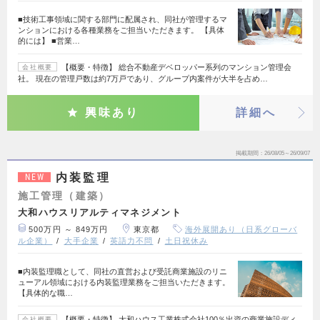
■技術工事領域に関する部門に配属され、同社が管理するマ
ンションにおける各種業務をご担当いただきます。 【具体
的には】 ■営業…
【概要・特徴】 総合不動産デベロッパー系列のマンション管理会
会社概要
社。 現在の管理戸数は約7万戸であり、グループ内案件が大半を占め…
興味あり
詳細へ
掲載期間
26/08/05～26/09/07
内装監理
NEW
施工管理（建築）
大和ハウスリアルティマネジメント
500万円 ～ 849万円
東京都
海外展開あり（日系グローバ
ル企業）
大手企業
英語力不問
土日祝休み
■内装監理職として、同社の直営および受託商業施設のリニ
ューアル領域における内装監理業務をご担当いただきます。
【具体的な職…
【概要・特徴】 大和ハウス工業株式会社100％出資の商業施設ディ
会社概要