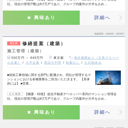
社。 現在の管理戸数は約7万戸であり、グループ内案件が大半を占め…
興味あり
詳細へ
掲載期間
26/08/05～26/09/07
修繕提案（建築）
NEW
施工管理（建築）
500万円 ～ 849万円
東京都
海外展開あり（日系グローバ
ル企業）
大手企業
英語力不問
転勤なし
土日祝休み
■技術工事領域に関する部門に配属され、同社が管理するマ
ンションにおける各種業務をご担当いただきます。 【具体
的には】 ■営業…
【概要・特徴】 総合不動産デベロッパー系列のマンション管理会
会社概要
社。 現在の管理戸数は約7万戸であり、グループ内案件が大半を占め…
興味あり
詳細へ