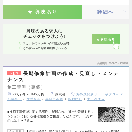
興味あり
詳細へ
興味のある求人に
チェックをつけよう!
興味あり
スカウトのマッチング精度があがる!
その求人への合格可能性がわかる!
掲載期間
26/08/05～26/09/07
長期修繕計画の作成・見直し・メンテ
NEW
ナンス
施工管理（建築）
500万円 ～ 849万円
東京都
海外展開あり（日系グローバ
ル企業）
大手企業
英語力不問
転勤なし
土日祝休み
■技術工事領域に関する部門に配属され、同社が管理するマ
ンションにおける各種業務をご担当いただきます。 【具体
的には】 ■営業…
【概要・特徴】 総合不動産デベロッパー系列のマンション管理会
会社概要