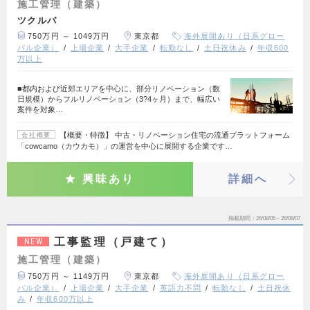
施工管理（建築）
ツクルバ
750万円 ～ 1049万円
東京都
海外展開あり（日系グロー
バル企業）
上場企業
大手企業
転勤なし
土日祝休み
年収600
万以上
■都内および近郊エリアを中心に、部分リノベーション（数
日規模）からフルリノベーション（3?4ヶ月）まで、幅広い
案件を対象…
【概要・特徴】 中古・リノベーション住宅の流通プラットフォーム
会社概要
「cowcamo（カウカモ）」の運営を中心に展開する企業です…
興味あり
詳細へ
掲載期間
26/08/05～26/09/07
工事監理（戸建て）
NEW
施工管理（建築）
750万円 ～ 1149万円
東京都
海外展開あり（日系グロー
バル企業）
上場企業
大手企業
英語力不問
転勤なし
土日祝休
み
年収600万以上