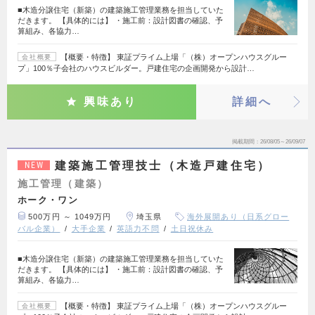
■木造分譲住宅（新築）の建築施工管理業務を担当していた
だきます。 【具体的には】 ・施工前：設計図書の確認、予
算組み、各協力…
【概要・特徴】 東証プライム上場「（株）オープンハウスグルー
会社概要
プ」100％子会社のハウスビルダー。戸建住宅の企画開発から設計…
興味あり
詳細へ
掲載期間
26/08/05～26/09/07
建築施工管理技士（木造戸建住宅）
NEW
施工管理（建築）
ホーク・ワン
500万円 ～ 1049万円
埼玉県
海外展開あり（日系グロー
バル企業）
大手企業
英語力不問
土日祝休み
■木造分譲住宅（新築）の建築施工管理業務を担当していた
だきます。 【具体的には】 ・施工前：設計図書の確認、予
算組み、各協力…
【概要・特徴】 東証プライム上場「（株）オープンハウスグルー
会社概要