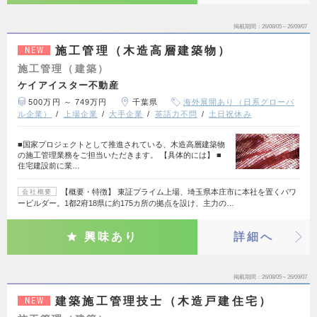
掲載期間
26/08/05～26/09/07
施工管理（木造高層建築物）
NEW
施工管理（建築）
ケイアイスター不動産
500万円 ～ 749万円
千葉県
海外展開あり（日系グローバ
ル企業）
上場企業
大手企業
英語力不問
土日祝休み
■国家プロジェクトとして推進されている、木造高層建築物
の施工管理業務をご担当いただきます。 【具体的には】 ■
住宅建設前に業…
【概要・特徴】 東証プライム上場、埼玉県本庄市に本社を置くパワ
会社概要
ービルダー。1都2府18県に約175カ所の拠点を設け、主力の…
興味あり
詳細へ
掲載期間
26/08/05～26/09/07
建築施工管理技士（木造戸建住宅）
NEW