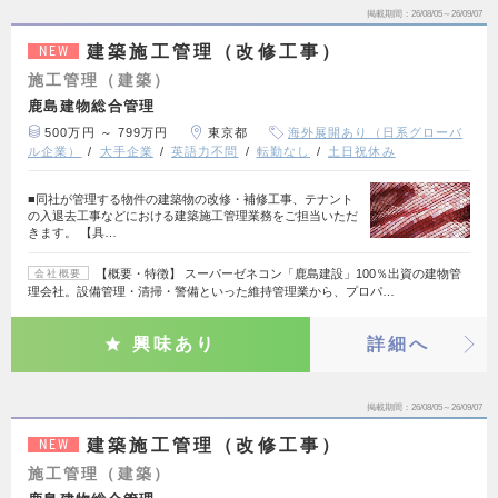
掲載期間
26/08/05～26/09/07
建築施工管理（改修工事）
NEW
施工管理（建築）
鹿島建物総合管理
500万円 ～ 799万円
東京都
海外展開あり（日系グローバ
ル企業）
大手企業
英語力不問
転勤なし
土日祝休み
■同社が管理する物件の建築物の改修・補修工事、テナント
の入退去工事などにおける建築施工管理業務をご担当いただ
きます。 【具…
【概要・特徴】 スーパーゼネコン「鹿島建設」100％出資の建物管
会社概要
理会社。設備管理・清掃・警備といった維持管理業から、プロパ…
興味あり
詳細へ
掲載期間
26/08/05～26/09/07
建築施工管理（改修工事）
NEW
施工管理（建築）