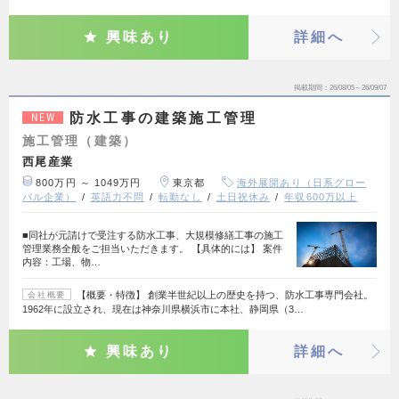
興味あり
詳細へ
掲載期間
26/08/05～26/09/07
防水工事の建築施工管理
NEW
施工管理（建築）
西尾産業
800万円 ～ 1049万円
東京都
海外展開あり（日系グロー
バル企業）
英語力不問
転勤なし
土日祝休み
年収600万以上
■同社が元請けで受注する防水工事、大規模修繕工事の施工
管理業務全般をご担当いただきます。 【具体的には】 案件
内容：工場、物…
【概要・特徴】 創業半世紀以上の歴史を持つ、防水工事専門会社。
会社概要
1962年に設立され、現在は神奈川県横浜市に本社、静岡県（3…
興味あり
詳細へ