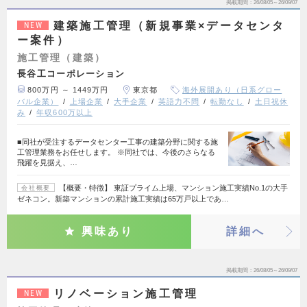
掲載期間
26/08/05～26/09/07
建築施工管理（新規事業×データセンタ
NEW
ー案件）
施工管理（建築）
長谷工コーポレーション
800万円 ～ 1449万円
東京都
海外展開あり（日系グロー
バル企業）
上場企業
大手企業
英語力不問
転勤なし
土日祝休
み
年収600万以上
■同社が受注するデータセンター工事の建築分野に関する施
工管理業務をお任せします。 ※同社では、今後のさらなる
飛躍を見据え、…
【概要・特徴】 東証プライム上場、マンション施工実績No.1の大手
会社概要
ゼネコン。新築マンションの累計施工実績は65万戸以上であ…
興味あり
詳細へ
掲載期間
26/08/05～26/09/07
リノベーション施工管理
NEW