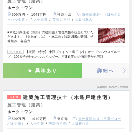
施工管理（建築）
ホーク・ワン
500万円 ～ 1049万円
神奈川県
海外展開あり（日系グロ
ーバル企業）
大手企業
英語力不問
土日祝休み
■木造分譲住宅（新築）の建築施工管理業務を担当していた
だきます。 【具体的には】 ・施工前：設計図書の確認、予
算組み、各協力…
【概要・特徴】 東証プライム上場「（株）オープンハウスグルー
会社概要
プ」100％子会社のハウスビルダー。戸建住宅の企画開発から設計…
興味あり
詳細へ
掲載期間
26/08/05～26/09/07
建築施工管理技士（木造戸建住宅）
NEW
施工管理（建築）
ホーク・ワン
500万円 ～ 1049万円
東京都
海外展開あり（日系グロー
バル企業）
大手企業
英語力不問
土日祝休み