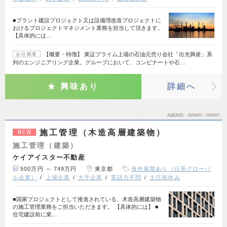
■プラント建設プロジェクト又は設備増改造プロジェクトに
おけるプロジェクトマネジメント業務を担当して頂きます。
【具体的には…
【概要・特徴】 東証プライム上場の石油元売り会社「出光興産」系
会社概要
列のエンジニアリング企業。グループにおいて、コンビナートや石…
興味あり
詳細へ
掲載期間
26/08/05～26/09/07
施工管理（木造高層建築物）
NEW
施工管理（建築）
ケイアイスター不動産
500万円 ～ 749万円
東京都
海外展開あり（日系グローバ
ル企業）
上場企業
大手企業
英語力不問
土日祝休み
■国家プロジェクトとして推進されている、木造高層建築物
の施工管理業務をご担当いただきます。 【具体的には】 ■
住宅建設前に業…