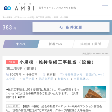
若手ハイキャリアのスカウト転職
海外展開あり(日系グローバル企業)の施工管理（建築）の転職・求人情報
383
条件変更
件
すべて
新着のみ
掲載終了間近
掲載期間
26/08/05～26/09/07
小規模・維持修繕工事担当（設備）
NEW
施工管理（建築）
500万円 ～ 849万円
東京都
海外展開あり（日系グローバ
ル企業）
大手企業
英語力不問
転勤なし
土日祝休み
■技術工事領域に関する部門に配属され、同社が管理するマ
ンションにおける各種業務をご担当いただきます。 【具体
的には】 ■営業…
【概要・特徴】 総合不動産デベロッパー系列のマンション管理会
会社概要
社。 現在の管理戸数は約7万戸であり、グループ内案件が大半を占め…