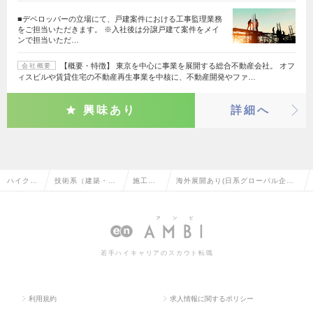
■デベロッパーの立場にて、戸建案件における工事監理業務
をご担当いただきます。 ※入社後は分譲戸建て案件をメイ
ンで担当いただ…
【概要・特徴】 東京を中心に事業を展開する総合不動産会社。 オフ
会社概要
ィスビルや賃貸住宅の不動産再生事業を中核に、不動産開発やファ…
興味あり
詳細へ
ハイクラ
技術系（建築・設
施工管
海外展開あり(日系グローバル企業)
ス求人T
備・土木・プラン
理（建
の施工管理（建築）の転職・求人情
OP
ト）
築）
報一覧
若手ハイキャリアのスカウト転職
利用規約
求人情報に関するポリシー