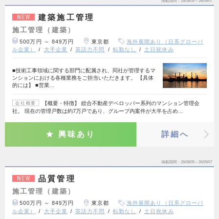
掲載期間
26/08/05～26/09/07
建築施工管理
NEW
施工管理（建築）
500万円 ～ 849万円
東京都
海外展開あり（日系グローバ
ル企業）
大手企業
英語力不問
転勤なし
土日祝休み
■技術工事領域に関する部門に配属され、同社が管理するマ
ンションにおける各種業務をご担当いただきます。 【具体
的には】 ■営業…
【概要・特徴】 総合不動産デベロッパー系列のマンション管理会
会社概要
社。 現在の管理戸数は約7万戸であり、グループ内案件が大半を占め…
興味あり
詳細へ
掲載期間
26/08/05～26/09/07
品質管理
NEW
施工管理（建築）
500万円 ～ 849万円
東京都
海外展開あり（日系グローバ
ル企業）
大手企業
英語力不問
転勤なし
土日祝休み