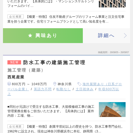
いただきます。 【具体的には】 ・マンションスケルトンリ
フォームのパイ…
【概要・特徴】 住友不動産グループのリフォーム事業と注文住宅事
会社概要
業を担う企業です。住宅リフォームブランドとして高い知名度を有…
興味あり
詳細へ
掲載期間
26/08/05～26/09/07
防水工事の建築施工管理
NEW
施工管理（建築）
西尾産業
800万円 ～ 1049万円
神奈川県
海外展開あり（日系グロ
ーバル企業）
英語力不問
転勤なし
土日祝休み
年収600万以
上
■同社が元請けで受注する防水工事、大規模修繕工事の施工
管理業務全般をご担当いただきます。 【具体的には】 案件
内容：工場、物…
【概要・特徴】 創業半世紀以上の歴史を持つ、防水工事専門会社。
会社概要
1962年に設立され、現在は神奈川県横浜市に本社、静岡県（3…