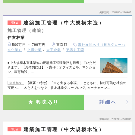
掲載期間
26/08/05～26/09/07
建築施工管理（中大規模木造）
NEW
施工管理（建築）
住友林業
500万円 ～ 799万円
東京都
海外展開あり（日系グローバ
ル企業）
上場企業
大手企業
英語力不問
■中大規模木造建築物の現場施工管理業務を担当していただ
きます。 【具体的には】 ・案件：オフィスビル、マンショ
ン、教育施設、…
【概要・特徴】 「木と生きる幸福。」とともに、持続可能な社会の
会社概要
実現へ。 木と人をつなぐ、住友林業グループのバリューチェーン…
興味あり
詳細へ
掲載期間
26/08/05～26/09/07
建築施工管理（中大規模木造）
NEW