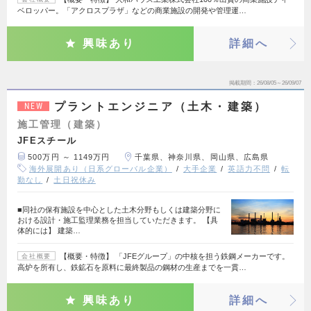
ベロッパー。「アクロスプラザ」などの商業施設の開発や管理運…
興味あり
詳細へ
掲載期間
26/08/05～26/09/07
プラントエンジニア（土木・建築）
NEW
施工管理（建築）
JFEスチール
500万円 ～ 1149万円
千葉県、神奈川県、岡山県、広島県
海外展開あり（日系グローバル企業）
大手企業
英語力不問
転
勤なし
土日祝休み
■同社の保有施設を中心とした土木分野もしくは建築分野に
おける設計・施工監理業務を担当していただきます。 【具
体的には】 建築…
【概要・特徴】 「JFEグループ」の中核を担う鉄鋼メーカーです。
会社概要
高炉を所有し、鉄鉱石を原料に最終製品の鋼材の生産までを一貫…
興味あり
詳細へ