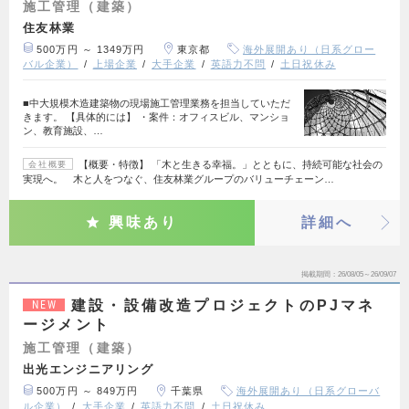
施工管理（建築）
住友林業
500万円 ～ 1349万円
東京都
海外展開あり（日系グロー
バル企業）
上場企業
大手企業
英語力不問
土日祝休み
■中大規模木造建築物の現場施工管理業務を担当していただ
きます。 【具体的には】 ・案件：オフィスビル、マンショ
ン、教育施設、…
【概要・特徴】 「木と生きる幸福。」とともに、持続可能な社会の
会社概要
実現へ。 木と人をつなぐ、住友林業グループのバリューチェーン…
興味あり
詳細へ
掲載期間
26/08/05～26/09/07
建設・設備改造プロジェクトのPJマネ
NEW
ージメント
施工管理（建築）
出光エンジニアリング
500万円 ～ 849万円
千葉県
海外展開あり（日系グローバ
ル企業）
大手企業
英語力不問
土日祝休み