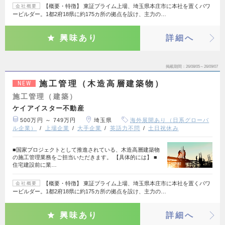
【概要・特徴】 東証プライム上場、埼玉県本庄市に本社を置くパワ
会社概要
ービルダー。1都2府18県に約175カ所の拠点を設け、主力の…
興味あり
詳細へ
掲載期間
26/08/05～26/09/07
施工管理（木造高層建築物）
NEW
施工管理（建築）
ケイアイスター不動産
500万円 ～ 749万円
埼玉県
海外展開あり（日系グローバ
ル企業）
上場企業
大手企業
英語力不問
土日祝休み
■国家プロジェクトとして推進されている、木造高層建築物
の施工管理業務をご担当いただきます。 【具体的には】 ■
住宅建設前に業…
【概要・特徴】 東証プライム上場、埼玉県本庄市に本社を置くパワ
会社概要
ービルダー。1都2府18県に約175カ所の拠点を設け、主力の…
興味あり
詳細へ