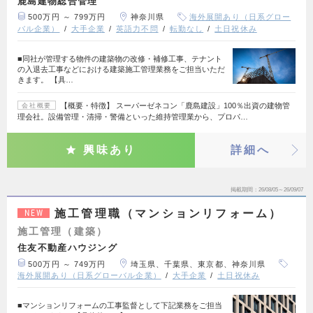
鹿島建物総合管理
500万円 ～ 799万円
神奈川県
海外展開あり（日系グロー
バル企業）
大手企業
英語力不問
転勤なし
土日祝休み
■同社が管理する物件の建築物の改修・補修工事、テナント
の入退去工事などにおける建築施工管理業務をご担当いただ
きます。 【具…
【概要・特徴】 スーパーゼネコン「鹿島建設」100％出資の建物管
会社概要
理会社。設備管理・清掃・警備といった維持管理業から、プロパ…
興味あり
詳細へ
掲載期間
26/08/05～26/09/07
施工管理職（マンションリフォーム）
NEW
施工管理（建築）
住友不動産ハウジング
500万円 ～ 749万円
埼玉県、千葉県、東京都、神奈川県
海外展開あり（日系グローバル企業）
大手企業
土日祝休み
■マンションリフォームの工事監督として下記業務をご担当