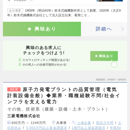
1909年（明治42年）鈴木式織機製作所として創業、1920年（大正9
会社概要
年）鈴木式織機株式会社として法人設立以来、着実にそ…
興味あり
詳細へ
興味のある求人に
チェックをつけよう!
興味あり
スカウトのマッチング精度があがる!
その求人への合格可能性がわかる!
掲載期間
26/08/07～26/08/20
原子力発電プラントの品質管理（電気
NEW
計装設備全般）◆業界・職種経験不問/社会イ
ンフラを支える電力
その他、技術系（建築・設備・土木・プラント）
三菱電機株式会社
600万円 ～ 1249万円
兵庫県
上場企業
英語力不問
土
日祝休み
3,000万円以上資金調達済
1億円以上資金調達済
年収60