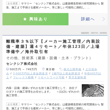
サマリー 「センクシア株式会社」は建築構造部材の研究開発から 製
会社概要
造、施工まで手掛ける建材メーカー。常に新しい可能性に挑戦し、…
興味あり
詳細へ
掲載期間
26/07/15～26/09/08
離職率３％以下【メーカー施工管理／内装設
備・建築】週４リモート／年休123日／上場
準備中／海外取引有
その他、技術系（建築・設備・土木・プラント）
センクシア株式会社
500万円 ～ 749万円
東京都
株式公開準備
土日祝休
み
3,000万円以上資金調達済
1億円以上資金調達済
年収600万以
上
フレックス勤務
リモートワーク可能
育児支援制度
内装・設備・建築いずれかを担う施工管理として、 自社プ
ロダクトの施工管理をお任せします。 ＜(1)(2)いずれかの
施工管理…
サマリー 「センクシア株式会社」は建築構造部材の研究開発から 製
会社概要
造、施工まで手掛ける建材メーカー。常に新しい可能性に挑戦し、…