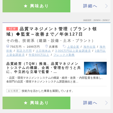
興味あり
詳細へ
掲載期間
26/08/04～26/08/17
品質マネジメント管理（プラント領
NEW
域）◆監査～改善まで／年休127日
その他、技術系（建築・設備・土木・プラント）
750万円 ～ 1699万円
兵庫県
上場企業
海外出張
海外
折衝
英語力不問
土日祝休み
3,000万円以上資金調達済
1億円以
上資金調達済
年収600万以上
フレックス勤務
品質経営（TQM）推進、品質マネジメン
トシステムの構築、企画・管理を行うと共
に、中立的な立場で監督・…
・品質・環境マネジメントシステムの構築・維持・改善 ・内部監査を推進し、
各部門の品質・環境マネジメントシステム課題抽出と改…
技術力を活かした事業を展開しています。
会社概要
興味あり
詳細へ