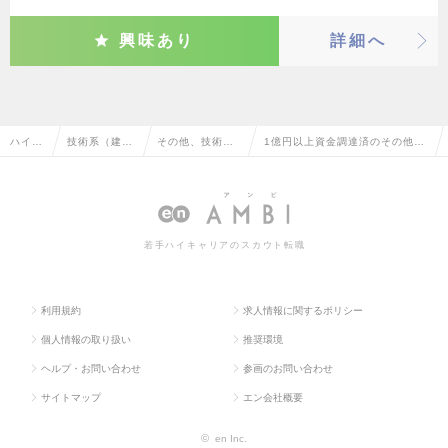
興味あり
詳細へ
ハイク
技術系（建
その他、技術系
1億円以上資金調達済のその他、
ラス求
築・設備・土
（建築・設備・
技術系（建築・設備・土木・プラ
人TOP
木・プラン
土木・プラン
ント）の転職・求人情報一覧
ト）
ト）
若手ハイキャリアのスカウト転職
利用規約
求人情報に関するポリシー
個人情報の取り扱い
推奨環境
ヘルプ・お問い合わせ
参画のお問い合わせ
サイトマップ
エン会社概要
©
en Inc.