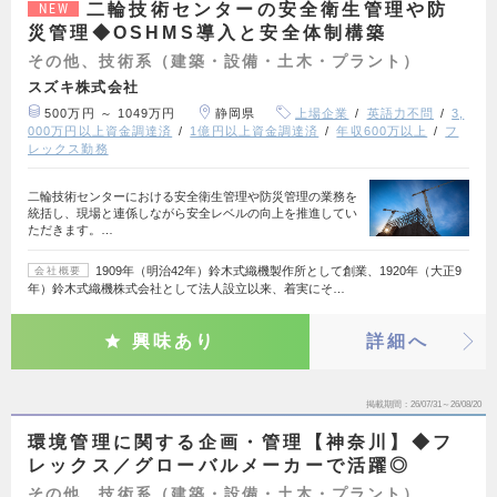
二輪技術センターの安全衛生管理や防
NEW
災管理◆OSHMS導入と安全体制構築
その他、技術系（建築・設備・土木・プラント）
スズキ株式会社
500万円 ～ 1049万円
静岡県
上場企業
英語力不問
3,
000万円以上資金調達済
1億円以上資金調達済
年収600万以上
フ
レックス勤務
二輪技術センターにおける安全衛生管理や防災管理の業務を
統括し、現場と連係しながら安全レベルの向上を推進してい
ただきます。…
1909年（明治42年）鈴木式織機製作所として創業、1920年（大正9
会社概要
年）鈴木式織機株式会社として法人設立以来、着実にそ…
興味あり
詳細へ
掲載期間
26/07/31～26/08/20
環境管理に関する企画・管理【神奈川】◆フ
レックス／グローバルメーカーで活躍◎
その他、技術系（建築・設備・土木・プラント）