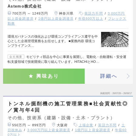
Astemo株式会社
700万円 ～ 1249万円
神奈川県
英語力不問
3,000万円
以上資金調達済
1億円以上資金調達済
年収600万以上
フレックス
勤務
環境ガバナンスの強化および環境コンプライアンス遵守を中
心とした企画管理業務をお任せします。 ■業務内容 環境コ
ンプライアンス…
モビリティ部品を中心に事業を展開し、電動化・自動運転・安全運
会社概要
転支援領域で技術開発に取り組んでいます。HITACHIとHO…
興味あり
詳細へ
掲載期間
26/07/28～26/08/17
トンネル掘削機の施工管理業務■社会貢献性◎
／賞与年4回
その他、技術系（建築・設備・土木・プラント）
550万円 ～ 899万円
大阪府
上場企業
英語力不問
土
日祝休み
3,000万円以上資金調達済
1億円以上資金調達済
年収60
0万以上