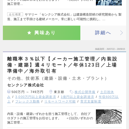
施工管理…
サマリー 「センクシア株式会社」は建築構造部材の研究開発から 製
会社概要
造、施工まで手掛ける建材メーカー。常に新しい可能性に挑戦し、…
興味あり
詳細へ
掲載期間
26/07/22～26/09/15
離職率３％以下【メーカー施工管理／内装設
備・建築】週４リモート／年休123日／上場
準備中／海外取引有
その他、技術系（建築・設備・土木・プラント）
センクシア株式会社
500万円 ～ 749万円
東京都
株式公開準備
土日祝休
み
3,000万円以上資金調達済
1億円以上資金調達済
年収600万以
上
フレックス勤務
リモートワーク可能
育児支援制度
内装・設備・建築いずれかを担う施工管理として、 自社プ
ロダクトの施工管理をお任せします。 ＜(1)(2)いずれかの
施工管理…