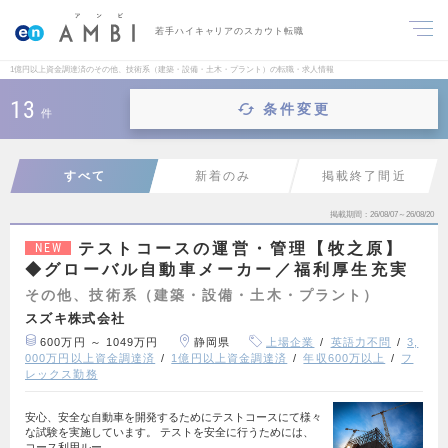
若手ハイキャリアのスカウト転職
1億円以上資金調達済のその他、技術系（建築・設備・土木・プラント）の転職・求人情報
13
条件変更
件
すべて
新着のみ
掲載終了間近
掲載期間
26/08/07～26/08/20
テストコースの運営・管理【牧之原】
NEW
◆グローバル自動車メーカー／福利厚生充実
その他、技術系（建築・設備・土木・プラント）
スズキ株式会社
600万円 ～ 1049万円
静岡県
上場企業
英語力不問
3,
000万円以上資金調達済
1億円以上資金調達済
年収600万以上
フ
レックス勤務
安心、安全な自動車を開発するためにテストコースにて様々
な試験を実施しています。 テストを安全に行うためには、
コース利用ルー…