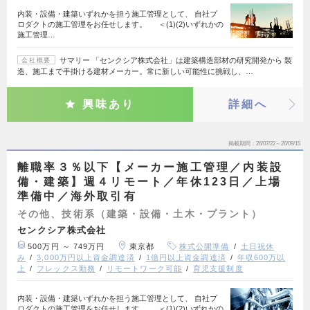
内装・設備・建築いずれかを担う施工管理として、 自社プ
ロダクトの施工管理をお任せします。 ＜(1)(2)いずれかの
施工管理…
サマリー 「センクシア株式会社」は建築構造部材の研究開発から 製
会社概要
造、施工まで手掛ける建材メーカー。常に新しい可能性に挑戦し、…
興味あり
詳細へ
掲載期間
26/07/22～26/09/15
離職率３％以下【メーカー施工管理／内装設
備・建築】週４リモート／年休123日／上場
準備中／海外取引有
その他、技術系（建築・設備・土木・プラント）
センクシア株式会社
500万円 ～ 749万円
東京都
株式公開準備
土日祝休
み
3,000万円以上資金調達済
1億円以上資金調達済
年収600万以
上
フレックス勤務
リモートワーク可能
育児支援制度
内装・設備・建築いずれかを担う施工管理として、 自社プ
ロダクトの施工管理をお任せします。 ＜(1)(2)いずれかの