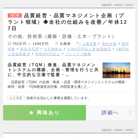
掲載期間
26/08/04～26/08/17
品質経営・品質マネジメント企画（プ
NEW
ラント領域）◆全社の仕組みを改善／年休12
7日
その他、技術系（建築・設備・土木・プラント）
750万円 ～ 1699万円
兵庫県
上場企業
海外出張
海外
折衝
英語力不問
土日祝休み
3,000万円以上資金調達済
1億円以
上資金調達済
年収600万以上
フレックス勤務
品質経営（TQM）推進、品質マネジメン
トシステムの構築、企画・管理を行うと共
に、中立的な立場で監督・…
・品質経営（TQM）の企画・推進 ・品質・環境マネジメントシステムの構築・
維持・改善 ・TQM推進状況評価、内部監査を通じた…
技術力を活かした事業を展開しています。
会社概要
興味あり
詳細へ
掲載期間
26/08/04～26/08/17