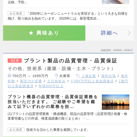
点検、予防…
「2050年にカーボンニュートラルを実現する」という大きな目標を
会社概要
掲げ、取り組みを始めています。 2020年には、新型電気自…
興味あり
詳細へ
掲載期間
26/08/04～26/08/17
プラント製品の品質管理・品質保証
NEW
その他、技術系（建築・設備・土木・プラント）
750万円 ～ 1699万円
兵庫県
上場企業
海外出張
海外
折衝
英語力が必要
土日祝休み
3,000万円以上資金調達済
1億円
以上資金調達済
年収600万以上
プラント機器の品質管理・品質保証業務を
担当いただきます。 ご経験やご希望を鑑
みて以下いずれかの業務を担…
(1)プラントの品質管理業務 ・構成機器、部品の品質管理（品質管理計画書・検
査要領書などの作成、検査成績書の取りまとめ） ・…
技術力を活かした事業を展開しています。
会社概要