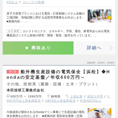
0万以上
フレックス勤務
原子力発電プラントにおける電気・計装制御システム全般の
工場試験、現地試験に関する品質管理業務をお任せします。
■業務内容 ・…
エレクトロニクス、エネルギー、宇宙、通信、家電等あらゆる電気
会社概要
機器及びシステム技術の研究・開発・製造・販売を行っています。…
興味あり
詳細へ
掲載期間
26/08/07～26/08/20
船外機生産設備の電気保全【浜松】◆H
NEW
ondaの安定基盤／年収600万円～
その他、技術系（建築・設備・土木・プラント）
本田技研工業株式会社
600万円 ～ 1099万円
静岡県
上場企業
英語力不問
3,
000万円以上資金調達済
1億円以上資金調達済
年収600万以上
今後成長が期待されるHondaマリン事業にて生産設備の電気
保全業務をお任せします。 ■業務内容 電気保全業務（定期