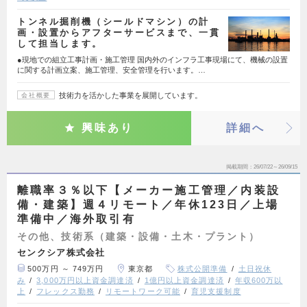
トンネル掘削機（シールドマシン）の計
画・設置からアフターサービスまで、一貫
して担当します。
●現地での組立工事計画・施工管理 国内外のインフラ工事現場にて、機械の設置
に関する計画立案、施工管理、安全管理を行います。…
技術力を活かした事業を展開しています。
会社概要
興味あり
詳細へ
掲載期間
26/07/22～26/09/15
離職率３％以下【メーカー施工管理／内装設
備・建築】週４リモート／年休123日／上場
準備中／海外取引有
その他、技術系（建築・設備・土木・プラント）
センクシア株式会社
500万円 ～ 749万円
東京都
株式公開準備
土日祝休
み
3,000万円以上資金調達済
1億円以上資金調達済
年収600万以
上
フレックス勤務
リモートワーク可能
育児支援制度