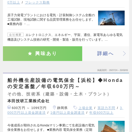
0万以上
フレックス勤務
原子力発電プラントにおける電気・計装制御システム全般の
工場試験、現地試験に関する品質管理業務をお任せします。
■業務内容 ・…
エレクトロニクス、エネルギー、宇宙、通信、家電等あらゆる電気
会社概要
機器及びシステム技術の研究・開発・製造・販売を行っています。…
興味あり
詳細へ
掲載期間
26/07/24～26/08/06
船外機生産設備の電気保全【浜松】◆Honda
の安定基盤／年収600万円～
その他、技術系（建築・設備・土木・プラント）
本田技研工業株式会社
600万円 ～ 1099万円
静岡県
上場企業
英語力不問
3,
000万円以上資金調達済
1億円以上資金調達済
年収600万以上
今後成長が期待されるHondaマリン事業にて生産設備の電気
保全業務をお任せします。 ■業務内容 電気保全業務（定期