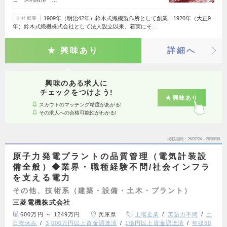
1909年（明治42年）鈴木式織機製作所として創業、1920年（大正9
会社概要
年）鈴木式織機株式会社として法人設立以来、着実にそ…
興味あり
詳細へ
興味のある求人に
チェックをつけよう!
興味あり
スカウトのマッチング精度があがる!
その求人への合格可能性がわかる!
掲載期間
26/07/24～26/08/06
原子力発電プラントの品質管理（電気計装設
備全般）◆業界・職種経験不問/社会インフラ
を支える電力
その他、技術系（建築・設備・土木・プラント）
三菱電機株式会社
600万円 ～ 1249万円
兵庫県
上場企業
英語力不問
土
日祝休み
3,000万円以上資金調達済
1億円以上資金調達済
年収60