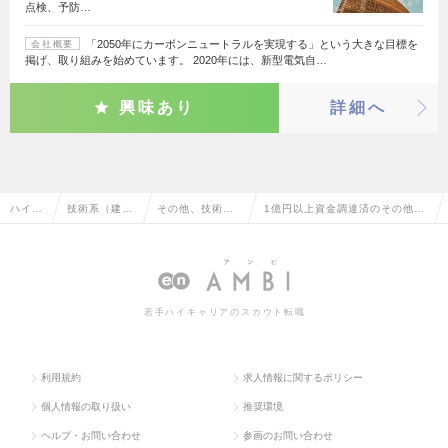
点検、予防…
「2050年にカーボンニュートラルを実現する」という大きな目標を
会社概要
掲げ、取り組みを始めています。 2020年には、新型電気自…
興味あり
詳細へ
ハイク
技術系（建
その他、技術系
1億円以上資金調達済のその他、
ラス求
築・設備・土
（建築・設備・
技術系（建築・設備・土木・プラ
人TOP
木・プラン
土木・プラン
ント）の転職・求人情報一覧
ト）
ト）
若手ハイキャリアのスカウト転職
利用規約
求人情報に関するポリシー
個人情報の取り扱い
推奨環境
ヘルプ・お問い合わせ
参画のお問い合わせ