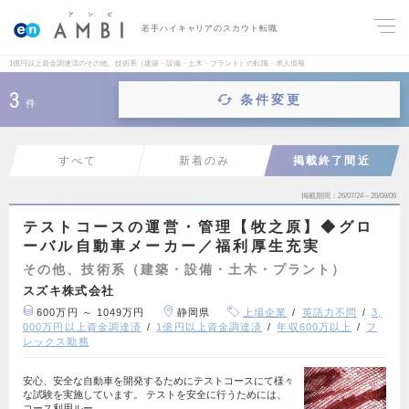
若手ハイキャリアのスカウト転職
1億円以上資金調達済のその他、技術系（建築・設備・土木・プラント）の転職・求人情報
3
条件変更
件
すべて
新着のみ
掲載終了間近
掲載期間
26/07/24～26/08/06
テストコースの運営・管理【牧之原】◆グロ
ーバル自動車メーカー／福利厚生充実
その他、技術系（建築・設備・土木・プラント）
スズキ株式会社
600万円 ～ 1049万円
静岡県
上場企業
英語力不問
3,
000万円以上資金調達済
1億円以上資金調達済
年収600万以上
フ
レックス勤務
安心、安全な自動車を開発するためにテストコースにて様々
な試験を実施しています。 テストを安全に行うためには、
コース利用ルー…