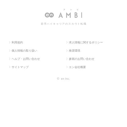
ラス求
築・設備・土
（建築・設備・土
築・設備・土木・プラント）
人TOP
木・プラン
木・プラント）
の転職・求人情報一覧
ト）
若手ハイキャリアのスカウト転職
利用規約
求人情報に関するポリシー
個人情報の取り扱い
推奨環境
ヘルプ・お問い合わせ
参画のお問い合わせ
サイトマップ
エン会社概要
©
en Inc.