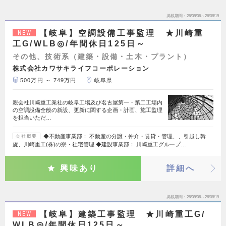
掲載期間
26/08/06～26/08/19
【岐阜】空調設備工事監理 ★川崎重
NEW
工G/WLB◎/年間休日125日～
その他、技術系（建築・設備・土木・プラント）
株式会社カワサキライフコーポレーション
500万円 ～ 749万円
岐阜県
親会社川崎重工業社の岐阜工場及び名古屋第一・第二工場内
の空調設備全般の新設、更新に関する企画・計画、施工監理
を担当いただ…
◆不動産事業部： 不動産の分譲・仲介・賃貸・管理、、引越し斡
会社概要
旋、川崎重工(株)の寮・社宅管理 ◆建設事業部： 川崎重工グループ…
興味あり
詳細へ
掲載期間
26/08/06～26/08/19
【岐阜】建築工事監理 ★川崎重工G/
NEW
WLB◎/年間休日125日～