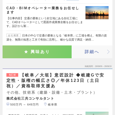
CAD・BIMオペレーター業務をお任せし
ます
【仕事内容】 交通の要衝という好立地にある自社工場に
て、CADオペレーターとして図面作成業務全般をお任せしま
す。設計から製…
日本の中心で交通の要衝となる「岐阜県」に工場を構え、有限の資
会社概要
源を、無限の知恵と工夫で有効に活用し、確かな品質で満足・納得…
興味あり
詳細へ
掲載期間
26/08/06～26/08/19
【岐阜／大垣】意匠設計 ◆岐建Gで安
NEW
定性・版権の幅広さ◎／年休123日（土日
祝）／資格取得支援あ
その他、技術系（建築・設備・土木・プラント）
株式会社三共コンサルタント
500万円 ～ 649万円
岐阜県