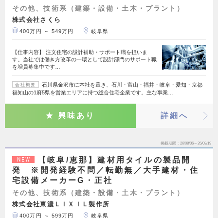
その他、技術系（建築・設備・土木・プラント）
株式会社さくら
400万円 ～ 549万円
岐阜県
【仕事内容】 注文住宅の設計補助・サポート職を担いま
す。当社では働き方改革の一環として設計部門のサポート職
を増員募集中です…
石川県金沢市に本社を置き、石川・富山・福井・岐阜・愛知・京都
会社概要
福知山の1府5県を営業エリアに持つ総合住宅企業です。主な事業…
興味あり
詳細へ
掲載期間
26/08/06～26/08/19
【岐阜/恵那】建材用タイルの製品開
NEW
発 ※開発経験不問／転勤無／大手建材・住
宅設備メーカーG・正社
その他、技術系（建築・設備・土木・プラント）
株式会社東濃ＬＩＸＩＬ製作所
400万円 ～ 599万円
岐阜県