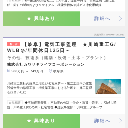
神岡鉱業株式会社は、150年近い歴史を持ち、非鉄金属（主に亜
会社概要
鉛・鉛）の製錬およびリサイクル、機能性粉体や排ガス浄化用触媒…
興味あり
詳細へ
掲載期間
26/08/06～26/08/19
【岐阜】電気工事監理 ★川崎重工G/
NEW
WLB◎/年間休日125日～
その他、技術系（建築・設備・土木・プラント）
株式会社カワサキライフコーポレーション
500万円 ～ 749万円
岐阜県
川崎重工業社の岐阜工場及び名古屋第一・第二工場内の電気
設備全般の修繕工事・増改築工事における計画や、施工監理
を担当いただ…
◆不動産事業部： 不動産の分譲・仲介・賃貸・管理、、引越し斡
会社概要
旋、川崎重工(株)の寮・社宅管理 ◆建設事業部： 川崎重工グループ…
興味あり
詳細へ