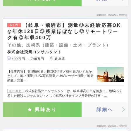
掲載期間
26/08/06～26/08/19
【岐阜・飛騨市】測量◎未経験応募OK
NEW
◎年休120日◎残業ほぼなし◎リモートワー
ク有◎年収400万
その他、技術系（建築・設備・土木・プラント）
株式会社飛州コンサルタント
400万円 ～ 749万円
岐阜県
【仕事内容】 管理技術者／担当技術者／技術員のいずれか
として、地上測量／UAV写真測量／UAVレーザー測量／地籍
調査／交通…
株式会社飛州コンサルタントは、岐阜県高山市を拠点に、地域に根
会社概要
差した建設コンサルタントとして幅広い社会インフラ分野の計画・…
興味あり
詳細へ
掲載期間
26/08/06～26/08/19