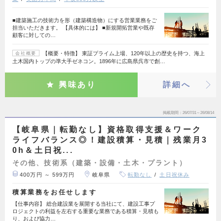
■建築施工の技術力を形（建築構造物）にする営業業務をご
担当いただきます。 【具体的には】 ■新規開拓営業や既存
顧客に対しての…
【概要・特徴】 東証プライム上場、120年以上の歴史を持つ、海上
会社概要
土木国内トップの準大手ゼネコン。1896年に広島県呉市で創…
興味あり
詳細へ
掲載期間
26/07/31～26/08/14
【岐阜県｜転勤なし】資格取得支援＆ワーク
ライフバランス◎！建設積算・見積｜残業月3
0h＆土日祝...
その他、技術系（建築・設備・土木・プラント）
400万円 ～ 599万円
岐阜県
転勤なし
土日祝休み
積算業務をお任せします
【仕事内容】 総合建設業を展開する当社にて、建設工事プ
ロジェクトの利益を左右する重要な業務である積算・見積も
り、および協力…