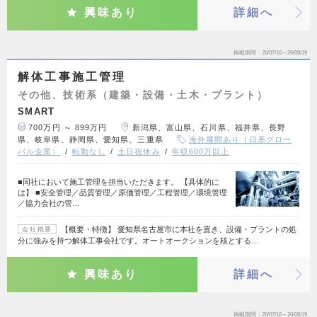
興味あり
詳細へ
掲載期間
26/07/16～26/08/19
解体工事施工管理
その他、技術系（建築・設備・土木・プラント）
SMART
700万円 ～ 899万円
新潟県、富山県、石川県、福井県、長野
県、岐阜県、静岡県、愛知県、三重県
海外展開あり（日系グロー
バル企業）
転勤なし
土日祝休み
年収600万以上
■同社において施工管理を担当いただきます。 【具体的に
は】 ■安全管理／品質管理／原価管理／工程管理／環境管理
／協力会社の管…
【概要・特徴】 愛知県名古屋市に本社を置き、設備・プラントの処
会社概要
分に強みを持つ解体工事会社です。オートオークションを核とする…
興味あり
詳細へ
掲載期間
26/07/16～26/08/19