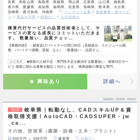
良県、和歌山県、鳥取県、島根県、岡山県、広島県、山口県、徳島県、
香川県、愛媛県、高知県、福岡県、佐賀県、長崎県、熊本県、大分県、
宮崎県、鹿児島県、沖縄県
ベンチャー企業
新規事業・新サービ
ス
英語力不問
転勤なし
土日祝休み
積算代行サービスの品質技術者として、サ
ービスの更なる成長にコミットいただきま
す。 数量拾い、品質チェッ…
【業務内容】 ・顧客及びパートナーの窓口対応（見積提出、スケジュール調
整、パートナー調整、質疑、など） ・数量拾い ・品質チェ…
■積算の人材不足・専門性不足を解消する数量拾い、積算代行サー
会社概要
ビス 積算に関わる業務を幅広く代行します。 積算経験の豊富な専門…
興味あり
詳細へ
掲載期間
26/08/06～26/08/20
岐阜県｜転勤なし、CADスキルUP＆資
NEW
格取得支援！AutoCAD・CADSUPER・jw
_ca...
その他、技術系（建築・設備・土木・プラント）
500万円 ～ 599万円
岐阜県
転勤なし