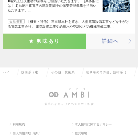
■電気主任技術者の業務をご担当いただきます。 【具体的に
は】 1)系統用蓄電所の建設期間中の保安管理業務を担当い
ただきます。…
【概要・特徴】 三重県本社を置き、大型電気設備工事などを手がけ
会社概要
る電気工事会社。 電気設備工事や給排水や空調などの機械設備工事…
興味あり
詳細へ
ハイク
技術系（建
その他、技術系
岐阜県のその他、技術系（建
ラス求
築・設備・土
（建築・設備・土
築・設備・土木・プラント）
人TOP
木・プラン
木・プラント）
の転職・求人情報一覧
ト）
若手ハイキャリアのスカウト転職
利用規約
求人情報に関するポリシー
個人情報の取り扱い
推奨環境