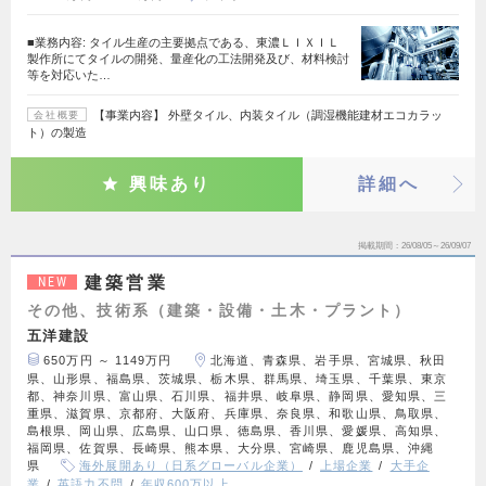
■業務内容: タイル生産の主要拠点である、東濃ＬＩＸＩＬ
製作所にてタイルの開発、量産化の工法開発及び、材料検討
等を対応いた…
【事業内容】 外壁タイル、内装タイル（調湿機能建材エコカラッ
会社概要
ト）の製造
興味あり
詳細へ
掲載期間
26/08/05～26/09/07
建築営業
NEW
その他、技術系（建築・設備・土木・プラント）
五洋建設
650万円 ～ 1149万円
北海道、青森県、岩手県、宮城県、秋田
県、山形県、福島県、茨城県、栃木県、群馬県、埼玉県、千葉県、東京
都、神奈川県、富山県、石川県、福井県、岐阜県、静岡県、愛知県、三
重県、滋賀県、京都府、大阪府、兵庫県、奈良県、和歌山県、鳥取県、
島根県、岡山県、広島県、山口県、徳島県、香川県、愛媛県、高知県、
福岡県、佐賀県、長崎県、熊本県、大分県、宮崎県、鹿児島県、沖縄
県
海外展開あり（日系グローバル企業）
上場企業
大手企
業
英語力不問
年収600万以上