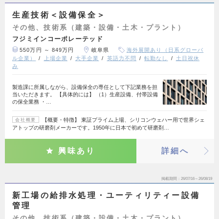
生産技術＜設備保全＞
その他、技術系（建築・設備・土木・プラント）
フジミインコーポレーテッド
550万円 ～ 849万円
岐阜県
海外展開あり（日系グローバ
ル企業）
上場企業
大手企業
英語力不問
転勤なし
土日祝休
み
製造課に所属しながら、設備保全の専任として下記業務を担
当いただきます。 【具体的には】 （1）生産設備、付帯設備
の保全業務 ・…
【概要・特徴】 東証プライム上場、シリコンウェハー用で世界シェ
会社概要
アトップの研磨剤メーカーです。1950年に日本で初めて研磨剤…
興味あり
詳細へ
掲載期間
26/07/16～26/08/19
新工場の給排水処理・ユーティリティー設備
管理
その他、技術系（建築・設備・土木・プラント）