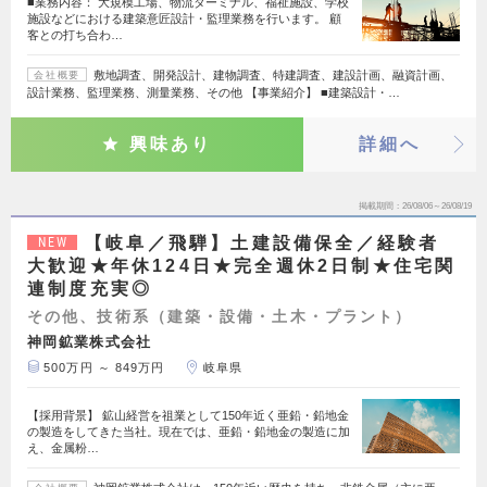
■業務内容： 大規模工場、物流ターミナル、福祉施設、学校
施設などにおける建築意匠設計・監理業務を行います。 顧
客との打ち合わ…
敷地調査、開発設計、建物調査、特建調査、建設計画、融資計画、
会社概要
設計業務、監理業務、測量業務、その他 【事業紹介】 ■建築設計・…
興味あり
詳細へ
掲載期間
26/08/06～26/08/19
【岐阜／飛騨】土建設備保全／経験者
NEW
大歓迎★年休124日★完全週休2日制★住宅関
連制度充実◎
その他、技術系（建築・設備・土木・プラント）
神岡鉱業株式会社
500万円 ～ 849万円
岐阜県
【採用背景】 鉱山経営を祖業として150年近く亜鉛・鉛地金
の製造をしてきた当社。現在では、亜鉛・鉛地金の製造に加
え、金属粉…