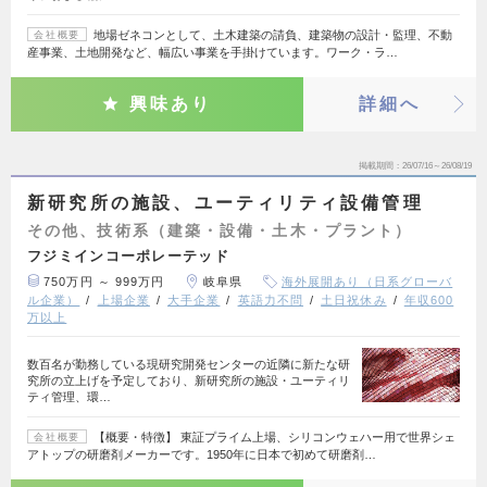
地場ゼネコンとして、土木建築の請負、建築物の設計・監理、不動
会社概要
産事業、土地開発など、幅広い事業を手掛けています。ワーク・ラ…
興味あり
詳細へ
掲載期間
26/07/16～26/08/19
新研究所の施設、ユーティリティ設備管理
その他、技術系（建築・設備・土木・プラント）
フジミインコーポレーテッド
750万円 ～ 999万円
岐阜県
海外展開あり（日系グローバ
ル企業）
上場企業
大手企業
英語力不問
土日祝休み
年収600
万以上
数百名が勤務している現研究開発センターの近隣に新たな研
究所の立上げを予定しており、新研究所の施設・ユーティリ
ティ管理、環…
【概要・特徴】 東証プライム上場、シリコンウェハー用で世界シェ
会社概要
アトップの研磨剤メーカーです。1950年に日本で初めて研磨剤…