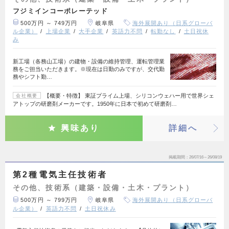
フジミインコーポレーテッド
500万円 ～ 749万円
岐阜県
海外展開あり（日系グローバ
ル企業）
上場企業
大手企業
英語力不問
転勤なし
土日祝休
み
新工場（各務山工場）の建物・設備の維持管理、運転管理業
務をご担当いただきます。※現在は日勤のみですが、交代勤
務やシフト勤…
【概要・特徴】 東証プライム上場、シリコンウェハー用で世界シェ
会社概要
アトップの研磨剤メーカーです。1950年に日本で初めて研磨剤…
興味あり
詳細へ
掲載期間
26/07/16～26/08/19
第2種電気主任技術者
その他、技術系（建築・設備・土木・プラント）
500万円 ～ 799万円
岐阜県
海外展開あり（日系グローバ
ル企業）
英語力不問
土日祝休み