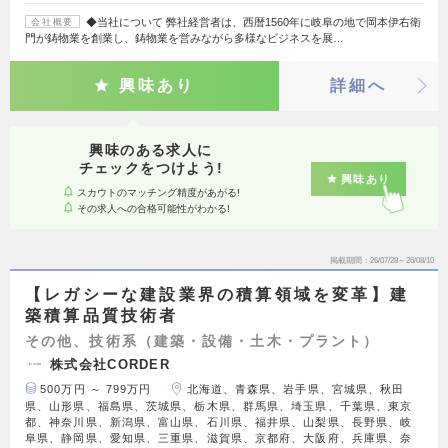
◆当社について 弊社経営者は、西暦1560年に岐阜の地で岡本伊右衛
会社概要
門が鋳物業を創業し、鋳物業を営みながら多様なビジネスを展…
興味あり
詳細へ
興味のある求人に
チェックをつけよう!
興味あり
スカウトのマッチング精度があがる!
その求人への合格可能性がわかる!
掲載期間
26/07/28～26/08/10
【レガシーな建設業界の積算領域を変革】建
築積算品質技術者
その他、技術系（建築・設備・土木・プラント）
株式会社CORDER
500万円 ～ 799万円
北海道、青森県、岩手県、宮城県、秋田
県、山形県、福島県、茨城県、栃木県、群馬県、埼玉県、千葉県、東京
都、神奈川県、新潟県、富山県、石川県、福井県、山梨県、長野県、岐
阜県、静岡県、愛知県、三重県、滋賀県、京都府、大阪府、兵庫県、奈