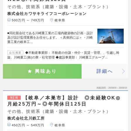
その他、技術系（建築・設備・土木・プラント）
株式会社カワサキライフコーポレーション
500万円 ～ 749万円
岐阜県
■同社親会社である川崎重工業の工場内建築物の計画・設計
及び設計監理業務をお任せします。 ＜具体的には＞ ・川崎
重工業の岐阜工…
◆不動産事業部： 不動産の分譲・仲介・賃貸・管理、、引越し斡
会社概要
旋、川崎重工(株)の寮・社宅管理 ◆建設事業部： 川崎重工グループ…
興味あり
詳細へ
掲載期間
26/08/06～26/08/19
【岐阜／本巣市】設計 ◎未経験OK◎
NEW
月給25万円～◎年間休日125日
その他、技術系（建築・設備・土木・プラント）
株式会社北川鉄工所
450万円 ～ 549万円
岐阜県