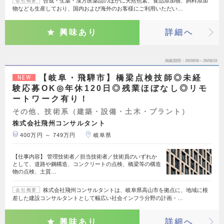
合成・生薬・漢方医薬品のほかに天然色素、食品添加物、飼料添加
会社概要
物なども生産しており、国内および海外のお客様にご利用いただい…
興味あり
詳細へ
掲載期間
26/08/06～26/08/19
【岐阜・飛騨市】橋梁点検技師◎未経
NEW
験応募OK◎年休120日◎残業ほぼなし◎リモ
ートワーク有り！
その他、技術系（建築・設備・土木・プラント）
株式会社飛州コンサルタント
400万円 ～ 749万円
岐阜県
【仕事内容】 管理技術者／担当技術者／技術員のいずれか
として、道路や鋼構造、コンクリートの点検、橋梁等の構造
物の点検、土質…
株式会社飛州コンサルタントは、岐阜県高山市を拠点に、地域に根
会社概要
差した建設コンサルタントとして幅広い社会インフラ分野の計画・…
興味あり
詳細へ