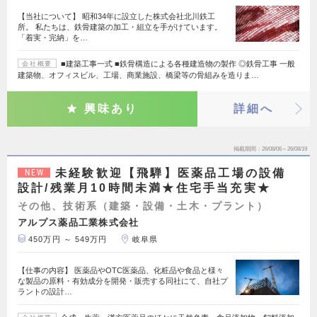
【当社について】 昭和34年に設立した株式会社北川鉄工
所。 私たちは、鉄骨建築の加工・組立を手がけています。
「着実・完納」を…
■建築工事一式 ■鉄骨構造による各種建造物の製作 ◎鉄骨工事 一般
会社概要
建築物、オフィスビル、工場、商業施設、橋梁等の骨組みを造りま…
興味あり
詳細へ
掲載期間
26/08/06～26/08/19
未経験歓迎【飛騨】医薬品工場の設備
NEW
設計/残業月10時間未満★住宅手当充実★
その他、技術系（建築・設備・土木・プラント）
アルプス薬品工業株式会社
450万円 ～ 549万円
岐阜県
【仕事の内容】 医薬品やOTC医薬品、化粧品や食品と様々
な製品の原料・有効成分を開発・販売する同社にて、自社プ
ラントの設計…