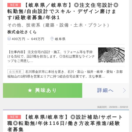
【岐阜県／岐阜市】◎注文住宅設計◎
NEW
転勤無/自由設計でスキル・デザイン磨けま
す/経験者募集/年休1
その他、技術系（建築・設備・土木・プラント）
株式会社さくら
400万円 ～ 649万円
岐阜県
【仕事内容】 注文住宅の設計・施工、リフォーム等を手掛
ける当社で、設計職を担当します。◎当社は豊富なラインナ
ップをご用意し…
石川県金沢市に本社を置き、石川・富山・福井・岐阜・愛知・京都
会社概要
福知山の1府5県を営業エリアに持つ総合住宅企業です。主な事業…
興味あり
詳細へ
掲載期間
26/08/06～26/08/19
【岐阜県/岐阜市】◎設計補助/サポート
NEW
職◎転勤無/年休116日/働き方改革推進/経験
者募集