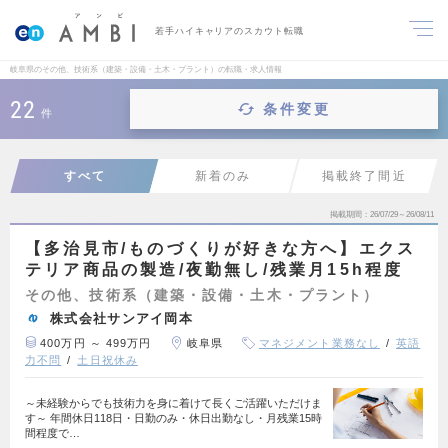
若手ハイキャリアのスカウト転職
岐阜県のその他、技術系（建築・設備・土木・プラント）の転職・求人情報
22
条件変更
件
すべて
新着のみ
掲載終了間近
掲載期間
26/07/29～26/08/11
【多治見市/ものづくりが好きな方へ】エクス
テリア商品の製造/夜勤無し/残業月15h程度
その他、技術系（建築・設備・土木・プラント）
株式会社サンアイ岡本
400万円 ～ 499万円
岐阜県
マネジメント業務なし
英語
力不問
土日祝休み
～未経験からでも技術力を身に着けて長くご活躍いただけま
す～ 年間休日118日・日勤のみ・休日出勤なし・月残業15時
間程度で…