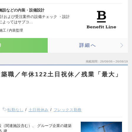
施設などの内装・設備設計
計および受注案件の設備チェック ・設計
によってはサブコ…
工 / 内装監理
り
詳細へ
掲載期間
26/08/06～26/08/19
築職／年休122土日祝休／残業「最大」
転勤なし
土日祝休み
フレックス勤務
場施設（関連施設含む）、 グループ企業の建築
る 建…