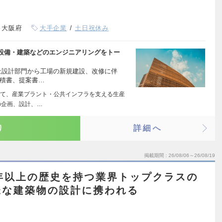
、大阪府
大手企業
土日祝休み
設備・建築などのエンジニアリングをトー
社設計部門から工場の新規建設、改修に伴
見積書、提案書…
て、産業プラント・公共インフラを支える生産
の企画、設計、…
り
詳細へ
掲載期間
26/08/06～26/08/19
年以上の歴史を持つ業界トップクラスの
様な建築物の設計に携われる