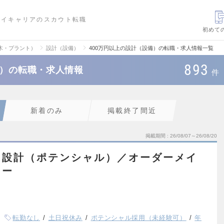
ハイキャリアのスカウト転職
初めて
木・プラント）
設計（設備）
400万円以上の設計（設備）の転職・求人情報一覧
893
備）の転職・求人情報
件
新着のみ
掲載終了間近
掲載期間
26/08/07～26/08/20
ス設計（ポテンシャル）／オーダーメイ
カー
転勤なし
土日祝休み
ポテンシャル採用（未経験可）
年