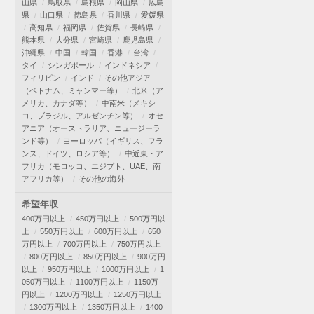
山県
鳥取県
島根県
岡山県
広島
県
山口県
徳島県
香川県
愛媛県
高知県
福岡県
佐賀県
長崎県
熊本県
大分県
宮崎県
鹿児島県
沖縄県
中国
韓国
香港
台湾
タイ
シンガポール
インドネシア
フィリピン
インド
その他アジア
（ベトナム、ミャンマー等）
北米（ア
メリカ、カナダ等）
中南米（メキシ
コ、ブラジル、アルゼンチン等）
オセ
アニア（オーストラリア、ニュージーラ
ンド等）
ヨーロッパ（イギリス、フラ
ンス、ドイツ、ロシア等）
中近東・ア
フリカ（モロッコ、エジプト、UAE、南
アフリカ等）
その他の海外
希望年収
400万円以上
450万円以上
500万円以
上
550万円以上
600万円以上
650
万円以上
700万円以上
750万円以上
800万円以上
850万円以上
900万円
以上
950万円以上
1000万円以上
1
050万円以上
1100万円以上
1150万
円以上
1200万円以上
1250万円以上
1300万円以上
1350万円以上
1400