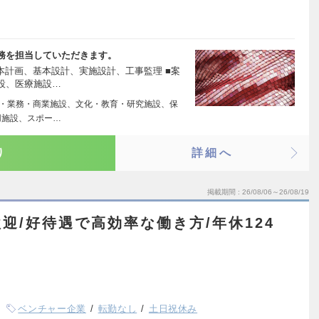
務を担当していただきます。
本計画、基本設計、実施設計、工事監理 ■案
設、医療施設…
・業務・商業施設、文化・教育・研究施設、保
用施設、スポー…
り
詳細へ
掲載期間
26/08/06～26/08/19
迎/好待遇で高効率な働き方/年休124
ベンチャー企業
転勤なし
土日祝休み