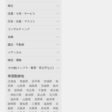
商社
流通・小売・サービス
広告・出版・マスコミ
コンサルティング
金融
建設・不動産
メディカル
物流・運輸
その他(インフラ・教育・官公庁など)
希望勤務地
北海道
青森県
岩手県
宮城県
秋
田県
山形県
福島県
茨城県
栃木
県
群馬県
埼玉県
千葉県
東京都
神奈川県
新潟県
富山県
石川県
福井県
山梨県
長野県
岐阜県
静岡県
愛知県
三重県
滋賀県
京
都府
大阪府
兵庫県
奈良県
和歌