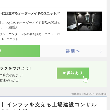
ンに設置するオーダーメイドのユニットバ
件につき1名でオーダーメイド製品の設計を
。 ・図面設…
チンカウンター天板の製造販売。 ユニットバ
FRPユニット…
り
詳細へ
ックをつけよう!
興味あり
グ精度があがる!
能性がわかる!
掲載期間
26/08/07～26/08/20
職】インフラを支える上場建設コンサル