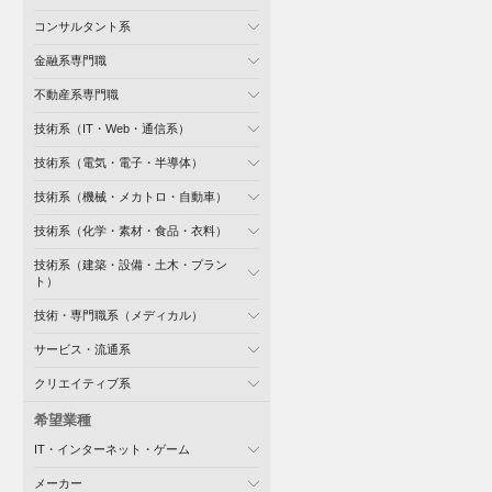
コンサルタント系
金融系専門職
不動産系専門職
技術系（IT・Web・通信系）
技術系（電気・電子・半導体）
技術系（機械・メカトロ・自動車）
技術系（化学・素材・食品・衣料）
技術系（建築・設備・土木・プラン
ト）
技術・専門職系（メディカル）
サービス・流通系
クリエイティブ系
希望業種
IT・インターネット・ゲーム
メーカー