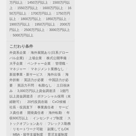
万円以上
1450万円以上
1500万円以
上
1550万円以上
1600万円以上
16
50万円以上
1700万円以上
1750万円
以上
1800万円以上
1850万円以上
1900万円以上
1950万円以上
2000万
円以上
2500万円以上
3000万円以上
5000万円以上
こだわり条件
外資系企業
海外展開あり(日系グロー
バル企業)
上場企業
株式公開準備
大手企業
ベンチャー企業
管理職・
マネジャー
マネジメント業務なし
新規事業・新サービス
海外出張
海
外折衝
英語力が必要
中国語力が必
要
英語力不問
転勤なし
土日祝休
み
3,000万円以上資金調達済
1億円
以上資金調達済
ポテンシャル採用（未
経験可）
20代役員在籍
CxO候補
社長・役員直下
事業責任者
サービ
ス責任者
開発責任者
海外転勤
年
収600万以上
インセンティブ制度
ス
トックオプションあり
フレックス勤務
リモートワーク可能
副業してもOK
MBA・留学支援制度
育児支援制度