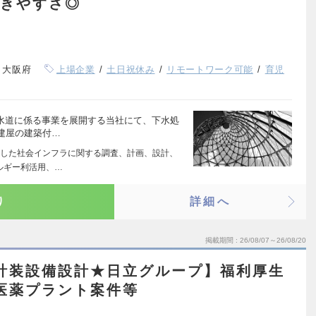
働きやすさ◎
、大阪府
上場企業
土日祝休み
リモートワーク可能
育児
下水道に係る事業を展開する当社にて、下水処
建屋の建築付…
した社会インフラに関する調査、計画、設計、
ルギー利活用、…
り
詳細へ
掲載期間
26/08/07～26/08/20
計装設備設計★日立グループ】福利厚生
・医薬プラント案件等