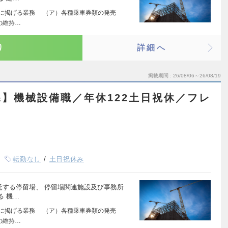
に係る次に掲げる業務 （ア）各種乗車券類の発売
の維持…
り
詳細へ
掲載期間
26/08/06～26/08/19
】機械設備職／年休122土日祝休／フレ
転勤なし
土日祝休み
ら受託する停留場、 停留場関連施設及び事務所
る 機…
に係る次に掲げる業務 （ア）各種乗車券類の発売
の維持…