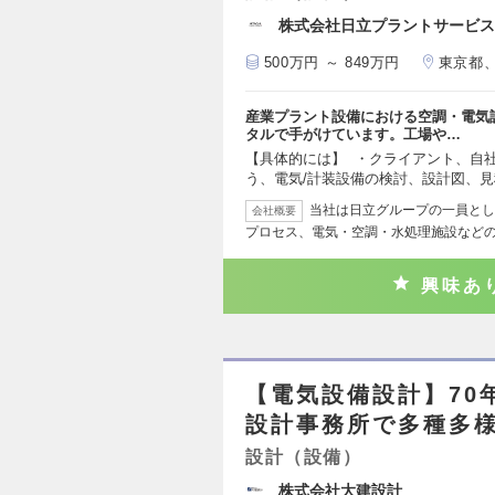
株式会社日立プラントサービス
500万円 ～ 849万円
東京都
産業プラント設備における空調・電気
タルで手がけています。工場や…
【具体的には】 ・クライアント、自
う、電気/計装設備の検討、設計図、
当社は日立グループの一員とし
会社概要
プロセス、電気・空調・水処理施設など
興味あ
【電気設備設計】70
設計事務所で多種多
設計（設備）
株式会社大建設計