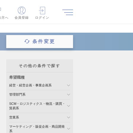
の方へ
会員登録
ログイン
条件変更
その他の条件で探す
希望職種
経営・経営企画・事業企画系
管理部門系
SCM・ロジスティクス・物流・購買・
貿易系
営業系
マーケティング・販促企画・商品開発
系