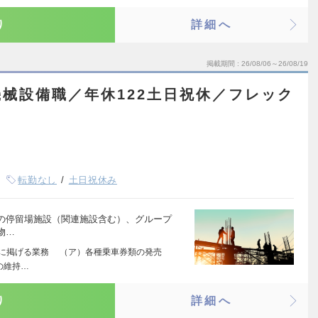
り
詳細へ
掲載期間
26/08/06～26/08/19
械設備職／年休122土日祝休／フレック
転勤なし
土日祝休み
鉄道会社の停留場施設（関連施設含む）、グループ
物…
に係る次に掲げる業務 （ア）各種乗車券類の発売
の維持…
り
詳細へ