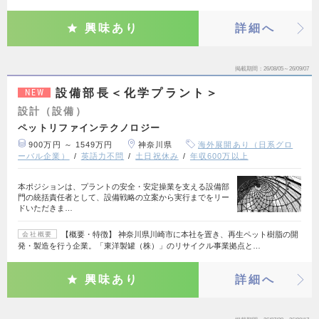
興味あり
詳細へ
掲載期間
26/08/05～26/09/07
設備部長＜化学プラント＞
NEW
設計（設備）
ペットリファインテクノロジー
900万円 ～ 1549万円
神奈川県
海外展開あり（日系グロ
ーバル企業）
英語力不問
土日祝休み
年収600万以上
本ポジションは、プラントの安全・安定操業を支える設備部
門の統括責任者として、設備戦略の立案から実行までをリー
ドいただきま…
【概要・特徴】 神奈川県川崎市に本社を置き、再生ペット樹脂の開
会社概要
発・製造を行う企業。「東洋製罐（株）」のリサイクル事業拠点と…
興味あり
詳細へ