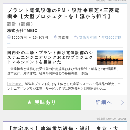
掲載期間
26/07/29～26/08/17
プラント電気設備のPM・設計◆東芝×三菱電
機◆【大型プロジェクトを上流から担当】
設計（設備）
株式会社TMEIC
1000万円 ～ 1349万円
東京都
英語力不問
年収600万以
上
国内外の工場・プラント向け電気設備のシ
ステムエンジニアリングおよびプロジェク
トマネジメントを担当いた…
・営業担当と連携した受注前の技術提案および仕様検討 ・顧客との仕様調整、
基本設計、見積作成、社内外関係者との各種調整 ・製品…
製造業プラント向けを主体とした産業システム・電機品の販売、エ
会社概要
ンジニアリング及び工事・サービス並びに製造業向け監視制御シス…
興味あり
詳細へ
掲載期間
26/07/29～26/08/11
【在宅あり】建築電気設備・設計 東京・大