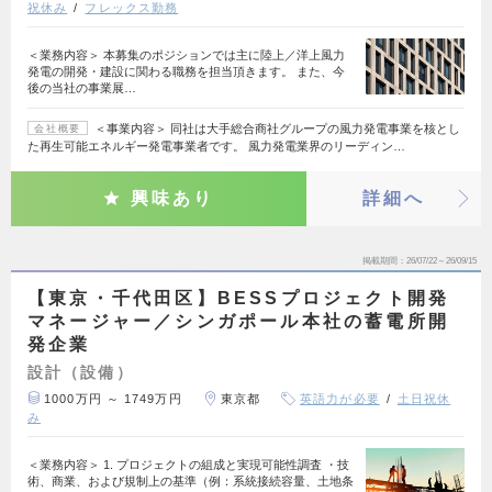
祝休み
フレックス勤務
＜業務内容＞ 本募集のポジションでは主に陸上／洋上風力
発電の開発・建設に関わる職務を担当頂きます。 また、今
後の当社の事業展…
＜事業内容＞ 同社は大手総合商社グループの風力発電事業を核とし
会社概要
た再生可能エネルギー発電事業者です。 風力発電業界のリーディン…
興味あり
詳細へ
掲載期間
26/07/22～26/09/15
【東京・千代田区】BESSプロジェクト開発
マネージャー／シンガポール本社の蓄電所開
発企業
設計（設備）
1000万円 ～ 1749万円
東京都
英語力が必要
土日祝休
み
＜業務内容＞ 1. プロジェクトの組成と実現可能性調査 ・技
術、商業、および規制上の基準（例：系統接続容量、土地条