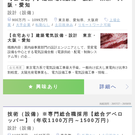
阪・愛知
設計（設備）
900万円 ～ 1099万円
東京都、愛知県、大阪府
上場企
業
大手企業
転勤なし
土日祝休み
リモートワーク可能
【在宅あり】建築電気設備・設計 東京・
大阪・愛知
職務内容：屋内線事業部門の設計エンジニアとして、受変電
設備を中心とする電気設備全般（電源供給・配電・制御シス
テム等）の企…
東京電力系で電気設備工事最大手級。一般向け拡大し東電向け比率3
会社概要
割程度。太陽光発電事業も。 電力設備工事・電気設備工事・情報…
興味あり
詳細へ
掲載期間
26/07/27～26/08/09
技術（設備）※専門総合職採用【総合デベロ
ッパー】（年収1100万円～1500万円）
設計（設備）