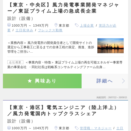
【東京・中央区】風力発電事業開発マネジャ
ー／東証プライム上場の急成長企業
設計（設備）
1000万円 ～ 1349万円
東京都
上場企業
英語力が必
要
土日祝休み
フレックス勤務
＜業務内容＞ 風力発電所の開発責任者として開発サイトの
選定から工事着工に至るまでの全体工程の策定、推進、進捗
管理をご担当い…
＜事業内容・特徴＞ 東証プライム上場の再生可能エネルギー事業専
会社概要
業の事業会社 ・同社社長は戦略系コンサルティングファーム出身…
興味あり
詳細へ
掲載期間
26/07/22～26/09/15
【東京・港区】電気エンジニア（陸上洋上）
／風力発電国内トップクラスシェア
設計（設備）
1000万円 ～ 1049万円
東京都
管理職・マネジャー
土日