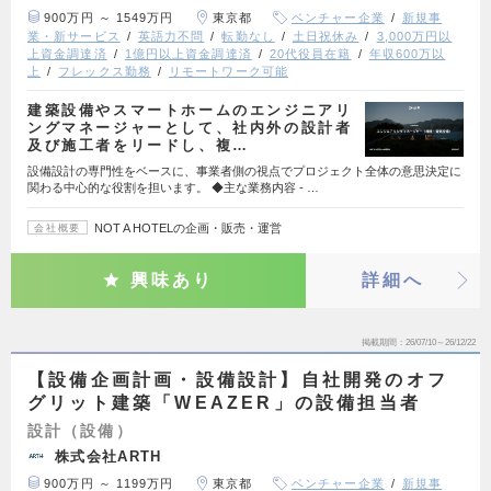
900万円 ～ 1549万円
東京都
ベンチャー企業
新規事
業・新サービス
英語力不問
転勤なし
土日祝休み
3,000万円以
上資金調達済
1億円以上資金調達済
20代役員在籍
年収600万以
上
フレックス勤務
リモートワーク可能
建築設備やスマートホームのエンジニアリ
ングマネージャーとして、社内外の設計者
及び施工者をリードし、複…
設備設計の専門性をベースに、事業者側の視点でプロジェクト全体の意思決定に
関わる中心的な役割を担います。 ◆主な業務内容 - …
NOT A HOTELの企画・販売・運営
会社概要
興味あり
詳細へ
掲載期間
26/07/10～26/12/22
【設備企画計画・設備設計】自社開発のオフ
グリット建築「WEAZER」の設備担当者
設計（設備）
株式会社ARTH
900万円 ～ 1199万円
東京都
ベンチャー企業
新規事