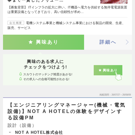
事まで一貫したソリュー…
【募集背景】 ITインフラの拡大に伴い、IT機器へ電力を供給する無停電電源装置
は重要設備となってきており、高い信頼性が求め…
電機システム事業と機械システム事業における製品の開発、生産、
会社概要
販売、サービス
興味あり
詳細へ
興味のある求人に
チェックをつけよう!
興味あり
スカウトのマッチング精度があがる!
その求人への合格可能性がわかる!
掲載期間
26/07/27～26/08/09
【エンジニアリングマネージャー(機械・電気
設備)】NOT A HOTELの体験をデザインす
る設備PM
設計（設備）
NOT A HOTEL株式会社