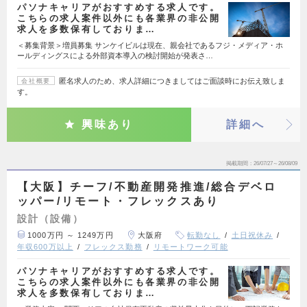
パソナキャリアがおすすめする求人です。
こちらの求人案件以外にも各業界の非公開
求人を多数保有しておりま…
＜募集背景＞増員募集 サンケイビルは現在、親会社であるフジ・メディア・ホ
ールディングスによる外部資本導入の検討開始が発表さ…
匿名求人のため、求人詳細につきましてはご面談時にお伝え致しま
会社概要
す。
興味あり
詳細へ
掲載期間
26/07/27～26/08/09
【大阪】チーフ/不動産開発推進/総合デベロ
ッパー/リモート・フレックスあり
設計（設備）
1000万円 ～ 1249万円
大阪府
転勤なし
土日祝休み
年収600万以上
フレックス勤務
リモートワーク可能
パソナキャリアがおすすめする求人です。
こちらの求人案件以外にも各業界の非公開
求人を多数保有しておりま…