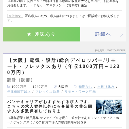
＜業務内容＞ 関西エリアの自社保有不動産の収益最大化を目的に、下記業務を
お任せします。 ・アセットマネジメント（賃料方針策定…
匿名求人のため、求人詳細につきましてはご面談時にお伝え致しま
会社概要
す。
興味あり
詳細へ
掲載期間
26/07/27～26/08/09
【大阪】電気・設計/総合デベロッパー/リモ
ート・フレックスあり（年収1000万円～123
0万円）
設計（設備）
1000万円 ～ 1249万円
大阪府
転勤なし
土日祝休み
年収600万以上
フレックス勤務
リモートワーク可能
パソナキャリアがおすすめする求人です。
こちらの求人案件以外にも各業界の非公開
求人を多数保有しておりま…
＜募集背景＞増員募集 サンケイビルは現在、親会社であるフジ・メディア・ホ
ールディングスによる外部資本導入の検討開始が発表さ…