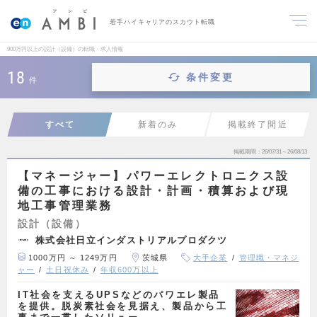
若手ハイキャリアのスカウト転職
900万円以上の設計（設備）の転職・求人情報
18
条件変更
件
すべて
新着のみ
掲載終了間近
掲載期間
26/07/31～26/08/13
【マネージャー】パワーエレクトロニクス設
備の工事における設計・計画・積算および現
地工事管理業務
設計（設備）
株式会社日立インダストリアルプロダクツ
1000万円 ～ 1249万円
茨城県
大手企業
管理職・マネジ
ャー
土日祝休み
年収600万以上
IT社会を支えるUPSなどのパワエレ製品
を提供。脱炭素社会を見据え、製品から工