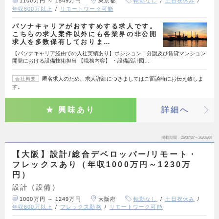
1100万円 ～ 1549万円
東京都
転勤なし
土日祝休み
年収600万以上
リモートワーク可能
パソナキャリアがおすすめする求人です。
こちらの求人案件以外にも各業界の非公開
求人を多数保有しておりま…
【パソナキャリア経由での入社実績あり】ポジション：分譲及び賃貸マンション
開発における設備技術担当 【職務内容】 ・設備設計図…
匿名求人のため、求人詳細につきましてはご面談時にお伝え致しま
会社概要
す。
興味あり
詳細へ
掲載期間
26/07/27～26/08/09
【大阪】設計/総合デベロッパー/リモート・
フレックスあり（年収1000万円～1230万
円）
設計（設備）
1000万円 ～ 1249万円
大阪府
転勤なし
土日祝休み
年収600万以上
フレックス勤務
リモートワーク可能