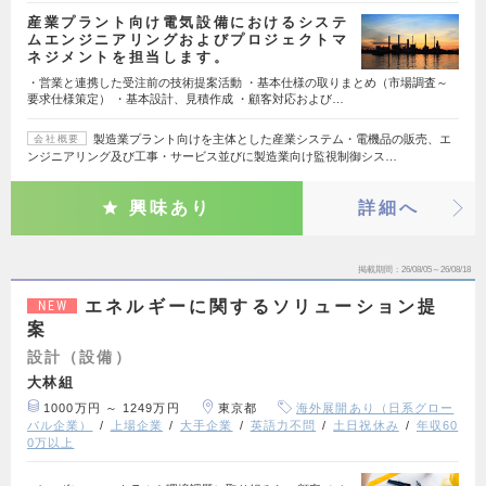
産業プラント向け電気設備におけるシステ
ムエンジニアリングおよびプロジェクトマ
ネジメントを担当します。
・営業と連携した受注前の技術提案活動 ・基本仕様の取りまとめ（市場調査～
要求仕様策定） ・基本設計、見積作成 ・顧客対応および…
製造業プラント向けを主体とした産業システム・電機品の販売、エ
会社概要
ンジニアリング及び工事・サービス並びに製造業向け監視制御シス…
興味あり
詳細へ
掲載期間
26/08/05～26/08/18
エネルギーに関するソリューション提
NEW
案
設計（設備）
大林組
1000万円 ～ 1249万円
東京都
海外展開あり（日系グロー
バル企業）
上場企業
大手企業
英語力不問
土日祝休み
年収60
0万以上