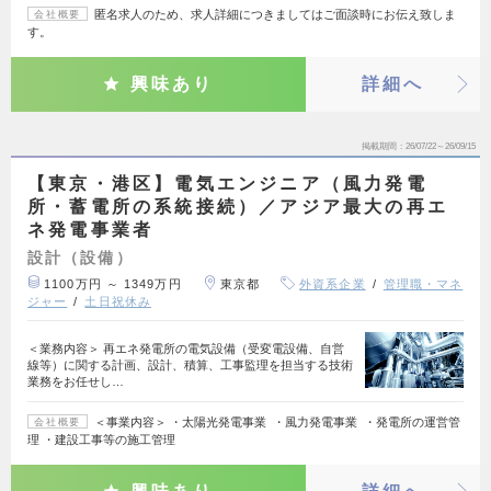
匿名求人のため、求人詳細につきましてはご面談時にお伝え致しま
会社概要
す。
興味あり
詳細へ
掲載期間
26/07/22～26/09/15
【東京・港区】電気エンジニア（風力発電
所・蓄電所の系統接続）／アジア最大の再エ
ネ発電事業者
設計（設備）
1100万円 ～ 1349万円
東京都
外資系企業
管理職・マネ
ジャー
土日祝休み
＜業務内容＞ 再エネ発電所の電気設備（受変電設備、自営
線等）に関する計画、設計、積算、工事監理を担当する技術
業務をお任せし…
＜事業内容＞ ・太陽光発電事業 ・風力発電事業 ・発電所の運営管
会社概要
理 ・建設工事等の施工管理