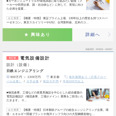
■カーボンニュートラルや環境課題に取り組みたい顧客（メ
ーカーや民間企業、国・自治体など）に対して、実現に向け
た企画を提案…
【概要・特徴】 東証プライム上場、130年以上の歴史を持つスーパ
会社概要
ーゼネコン。東京スカイツリーやUSJ、台湾新幹線、北米のコ…
興味あり
詳細へ
掲載期間
26/08/05～26/09/07
電気設備設計
NEW
設計（設備）
日鉄エンジニアリング
900万円 ～ 1349万円
東京都
海外展開あり（日系グロー
バル企業）
大手企業
英語力不問
年収600万以上
■物流倉庫、工場などの産業系施設を中心とした総合建築の
電気設備設計（物流倉庫、工場がメイン）業務をご担当いた
だきます。 ※…
【概要・特徴】 日本製鉄グループの総合エンジニアリング企業。環
会社概要
境・エネルギー関連プラントや海洋インフラ向けの大型鋼構造物な…