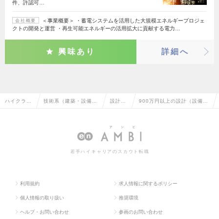
件、許認可…
＜事業概要＞ ・蓄電システムを活用した大規模エネルギープロジェ
会社概要
クトの開発と運営 ・再生可能エネルギーの活用拡大に貢献する電力…
興味あり
詳細へ
ハイクラス
技術系（建築・設備・
設計
900万円以上の設計（設備）
求人TOP
土木・プラント）
（設
の転職・求人情報一覧
備）
若手ハイキャリアのスカウト転職
利用規約
求人情報に関するポリシー
個人情報の取り扱い
推奨環境
ヘルプ・お問い合わせ
参画のお問い合わせ