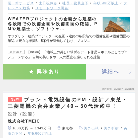
業・新サービス
土日祝休み
社長・役員直下
年収600万以上
フ
レックス勤務
リモートワーク可能
WEAZERプロジェクトの企画から建築の
各段階での設備企画や設備図面の確認。P
Mや建築士、ソフトウェ…
オフグリット建築プロジェクトの企画～建築の各段階での設備企画や設備図面の
確認 ※現在は年間3～5案件が稼働しており、プロジ…
【Vision】 「地球上の美しい場所をアート作品＝ホテルとしてプロ
会社概要
デュースする」 自然の美しさや、人の歴史を感じられる建築…
興味あり
詳細へ
掲載期間
26/08/07～26/08/20
プラント電気設備のPM・設計／東芝・
NEW
三菱電機の合弁企業／40～50代活躍中！
設計（設備）
株式会社TMEIC
1000万円 ～ 1349万円
東京都
海外出張
海外折衝
英
語力不問
年収600万以上