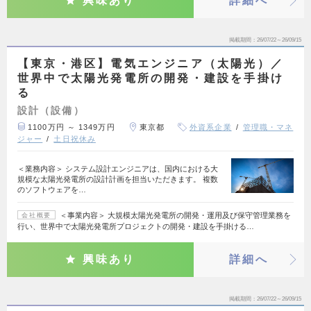
興味あり
詳細へ
掲載期間
26/07/22～26/09/15
【東京・港区】電気エンジニア（太陽光）／
世界中で太陽光発電所の開発・建設を手掛け
る
設計（設備）
1100万円 ～ 1349万円
東京都
外資系企業
管理職・マネ
ジャー
土日祝休み
＜業務内容＞ システム設計エンジニアは、国内における大
規模な太陽光発電所の設計計画を担当いただきます。 複数
のソフトウェアを…
＜事業内容＞ 大規模太陽光発電所の開発・運用及び保守管理業務を
会社概要
行い、世界中で太陽光発電所プロジェクトの開発・建設を手掛ける…
興味あり
詳細へ
掲載期間
26/07/22～26/09/15