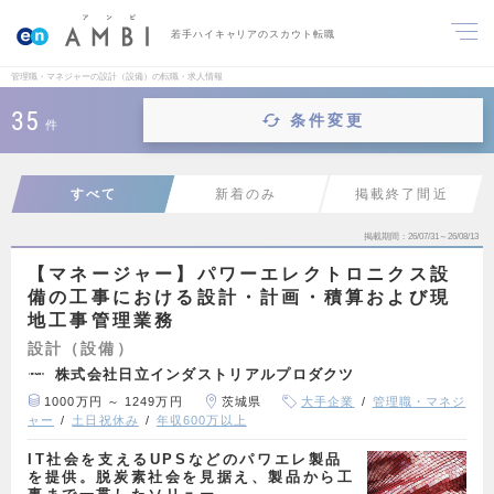
若手ハイキャリアのスカウト転職
管理職・マネジャーの設計（設備）の転職・求人情報
35
条件変更
件
すべて
新着のみ
掲載終了間近
掲載期間
26/07/31～26/08/13
【マネージャー】パワーエレクトロニクス設
備の工事における設計・計画・積算および現
地工事管理業務
設計（設備）
株式会社日立インダストリアルプロダクツ
1000万円 ～ 1249万円
茨城県
大手企業
管理職・マネジ
ャー
土日祝休み
年収600万以上
IT社会を支えるUPSなどのパワエレ製品
を提供。脱炭素社会を見据え、製品から工