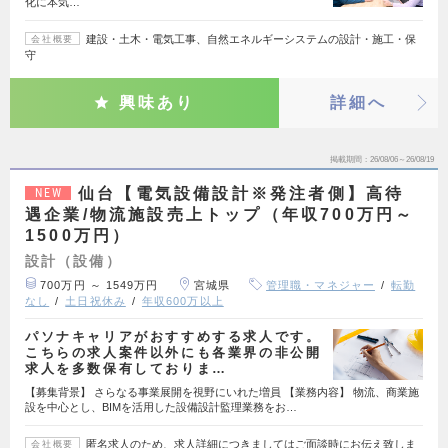
化に本気…
建設・土木・電気工事、自然エネルギーシステムの設計・施工・保
会社概要
守
興味あり
詳細へ
掲載期間
26/08/06～26/08/19
仙台【電気設備設計※発注者側】高待
NEW
遇企業/物流施設売上トップ（年収700万円～
1500万円）
設計（設備）
700万円 ～ 1549万円
宮城県
管理職・マネジャー
転勤
なし
土日祝休み
年収600万以上
パソナキャリアがおすすめする求人です。
こちらの求人案件以外にも各業界の非公開
求人を多数保有しておりま…
【募集背景】 さらなる事業展開を視野にいれた増員 【業務内容】 物流、商業施
設を中心とし、BIMを活用した設備設計監理業務をお…
匿名求人のため、求人詳細につきましてはご面談時にお伝え致しま
会社概要