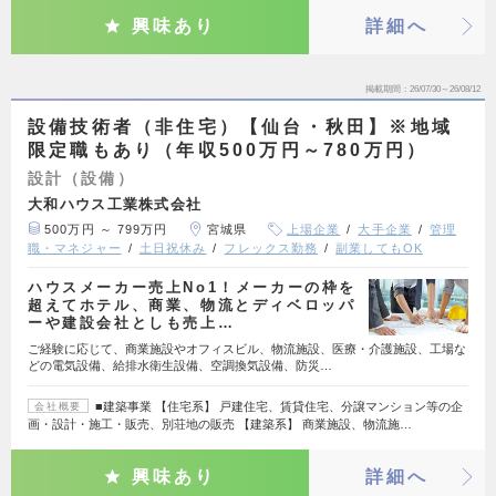
興味あり
詳細へ
掲載期間
26/07/30～26/08/12
設備技術者（非住宅）【仙台・秋田】※地域
限定職もあり（年収500万円～780万円）
設計（設備）
大和ハウス工業株式会社
500万円 ～ 799万円
宮城県
上場企業
大手企業
管理
職・マネジャー
土日祝休み
フレックス勤務
副業してもOK
ハウスメーカー売上No1！メーカーの枠を
超えてホテル、商業、物流とディベロッパ
ーや建設会社としも売上…
ご経験に応じて、商業施設やオフィスビル、物流施設、医療・介護施設、工場な
どの電気設備、給排水衛生設備、空調換気設備、防災…
■建築事業 【住宅系】 戸建住宅、賃貸住宅、分譲マンション等の企
会社概要
画・設計・施工・販売、別荘地の販売 【建築系】 商業施設、物流施…
興味あり
詳細へ