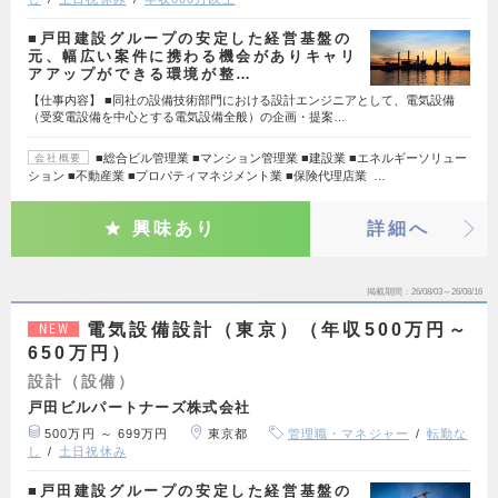
■戸田建設グループの安定した経営基盤の
元、幅広い案件に携わる機会がありキャリ
アアップができる環境が整…
【仕事内容】 ■同社の設備技術部門における設計エンジニアとして、電気設備
（受変電設備を中心とする電気設備全般）の企画・提案…
■総合ビル管理業 ■マンション管理業 ■建設業 ■エネルギーソリュー
会社概要
ション ■不動産業 ■プロパティマネジメント業 ■保険代理店業 …
興味あり
詳細へ
掲載期間
26/08/03～26/08/16
電気設備設計（東京）（年収500万円～
NEW
650万円）
設計（設備）
戸田ビルパートナーズ株式会社
500万円 ～ 699万円
東京都
管理職・マネジャー
転勤な
し
土日祝休み
■戸田建設グループの安定した経営基盤の