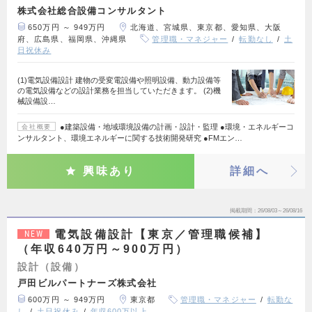
株式会社総合設備コンサルタント
650万円 ～ 949万円
北海道、宮城県、東京都、愛知県、大阪
府、広島県、福岡県、沖縄県
管理職・マネジャー
転勤なし
土
日祝休み
(1)電気設備設計 建物の受変電設備や照明設備、動力設備等
の電気設備などの設計業務を担当していただきます。 (2)機
械設備設…
●建築設備・地域環境設備の計画・設計・監理 ●環境・エネルギーコ
会社概要
ンサルタント、環境エネルギーに関する技術開発研究 ●FMエン…
興味あり
詳細へ
掲載期間
26/08/03～26/08/16
電気設備設計【東京／管理職候補】
NEW
（年収640万円～900万円）
設計（設備）
戸田ビルパートナーズ株式会社
600万円 ～ 949万円
東京都
管理職・マネジャー
転勤な
し
土日祝休み
年収600万以上