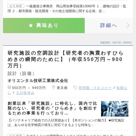
一級建築士事務所 岡山県知事登録第13060号 １．建物の設計・監
会社概要
理 ２．都市開発・観光開発・その他土地開発に関する企画、並…
興味あり
詳細へ
掲載期間
26/07/30～26/08/12
研究施設の空調設計【研究者の胸震わすひら
めきの瞬間のために】（年収550万円～900
万円）
設計（設備）
オリエンタル技研工業株式会社
550万円 ～ 949万円
東京都
管理職・マネジャー
転勤な
し
土日祝休み
創業以来「研究施設」に特化し、国内で比
類のない、研究者の「ひらめき」を創出す
るための事業を行っており…
【パソナキャリア経由での入社実績あり】【本ポジションの魅力】 ■研究施設
は、あらゆる化学物質の発生に対応できるような特殊な…