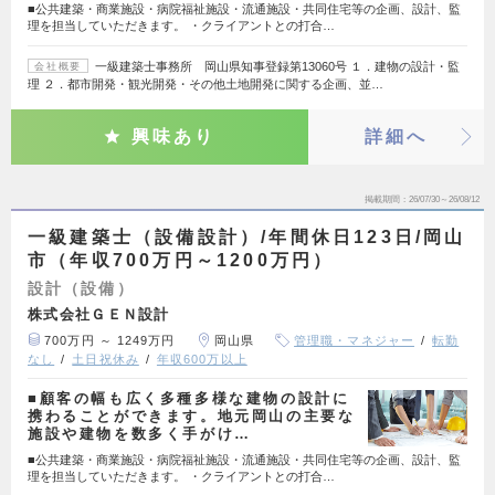
■公共建築・商業施設・病院福祉施設・流通施設・共同住宅等の企画、設計、監
理を担当していただきます。 ・クライアントとの打合…
一級建築士事務所 岡山県知事登録第13060号 １．建物の設計・監
会社概要
理 ２．都市開発・観光開発・その他土地開発に関する企画、並…
興味あり
詳細へ
掲載期間
26/07/30～26/08/12
一級建築士（設備設計）/年間休日123日/岡山
市（年収700万円～1200万円）
設計（設備）
株式会社ＧＥＮ設計
700万円 ～ 1249万円
岡山県
管理職・マネジャー
転勤
なし
土日祝休み
年収600万以上
■顧客の幅も広く多種多様な建物の設計に
携わることができます。地元岡山の主要な
施設や建物を数多く手がけ…
■公共建築・商業施設・病院福祉施設・流通施設・共同住宅等の企画、設計、監
理を担当していただきます。 ・クライアントとの打合…