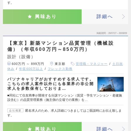
す。
興味あり
詳細へ
掲載期間
26/07/27～26/08/09
【東京】新築マンション品質管理（機械設
備）（年収600万円～850万円）
設計（設備）
600万円 ～ 899万円
東京都
管理職・マネジャー
土日祝
休み
年収600万以上
フレックス勤務
パソナキャリアがおすすめする求人です。
こちらの求人案件以外にも各業界の非公開
求人を多数保有しておりま…
■同社にて住友商事が開発する分譲マンション（賃貸・学生マンション・老健施
設含む）の品質管理業務（施主側の立場での業務）を…
匿名求人のため、求人詳細につきましてはご面談時にお伝え致しま
会社概要
す。
興味あり
詳細へ