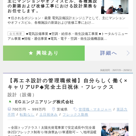
主にマンションやオフィスビル、各種施設
の新築および改修工事における設計業務を
お任せします。
▼任されるポジション・裁量 電気設備設計エンジニアとして、主にマンション
やオフィスビル、各種施設の新築および改修工事におけ…
■電気設備事業 ■空調・給排水・衛生設備工事業 ■トータルリニュー
会社概要
アル事業 ■情報・通信事業 ■電気・電子・空調・衛生設備機器販…
興味あり
詳細へ
掲載期間
26/07/29～26/08/11
【再エネ設計の管理職候補】自分らしく働く×
キャリアUP◆完全土日祝休・フレックス
設計（設備）
EGエンジニアリング株式会社
700万円 ～ 999万円
茨城県
管理職・マネジャー
英語力
不問
転勤なし
土日祝休み
フレックス勤務
～全国トップクラス！太陽光発電事業で安定成長中/完全週
休2日/フレックス制有り/単身寮あり/車通勤可～ ＼地球温暖