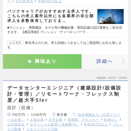
ー
土日祝休み
年収600万以上
パソナキャリアがおすすめする求人です。
こちらの求人案件以外にも各業界の非公開
求人を多数保有しておりま…
■マンション、商業施設、ホテル等の機械設備・電気設備の設計業務をご担当頂
きます。 【建設実績】マンション・ディベロッパーマ…
匿名求人のため、求人詳細につきましてはご面談時にお伝え致しま
会社概要
す。
興味あり
詳細へ
掲載期間
26/07/27～26/08/09
データセンターエンジニア（建築設計/設備設
計・管理）／リモートワーク・フレックス制
度／超大手SIer
設計（設備）
700万円 ～ 1149万円
東京都
海外展開あり（日系グロー
バル企業）
上場企業
大手企業
管理職・マネジャー
転勤なし
土日祝休み
ポテンシャル採用（未経験可）
年収600万以上
フレッ
クス勤務
リモートワーク可能