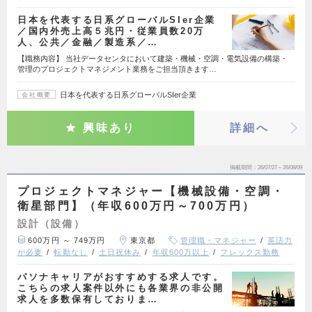
日本を代表する日系グローバルSIer企業
／国内外売上高５兆円・従業員数20万
人、公共／金融／製造系／…
【職務内容】 当社データセンタにおいて建築・機械・空調・電気設備の構築・
管理のプロジェクトマネジメント業務をご担当頂きます…
日本を代表する日系グローバルSIer企業
会社概要
興味あり
詳細へ
掲載期間
26/07/27～26/08/09
プロジェクトマネジャー【機械設備・空調・
衛星部門】（年収600万円～700万円）
設計（設備）
600万円 ～ 749万円
東京都
管理職・マネジャー
英語力
が必要
転勤なし
土日祝休み
年収600万以上
フレックス勤務
パソナキャリアがおすすめする求人です。
こちらの求人案件以外にも各業界の非公開
求人を多数保有しておりま…