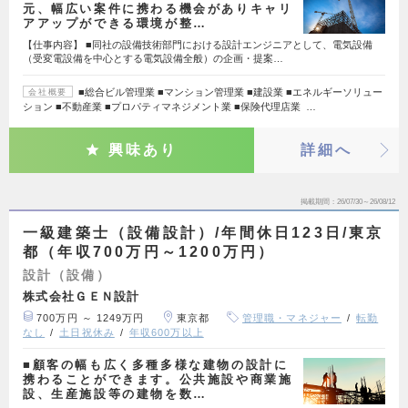
元、幅広い案件に携わる機会がありキャリ
アアップができる環境が整…
【仕事内容】 ■同社の設備技術部門における設計エンジニアとして、電気設備
（受変電設備を中心とする電気設備全般）の企画・提案…
■総合ビル管理業 ■マンション管理業 ■建設業 ■エネルギーソリュー
会社概要
ション ■不動産業 ■プロパティマネジメント業 ■保険代理店業 …
興味あり
詳細へ
掲載期間
26/07/30～26/08/12
一級建築士（設備設計）/年間休日123日/東京
都（年収700万円～1200万円）
設計（設備）
株式会社ＧＥＮ設計
700万円 ～ 1249万円
東京都
管理職・マネジャー
転勤
なし
土日祝休み
年収600万以上
■顧客の幅も広く多種多様な建物の設計に
携わることができます。公共施設や商業施
設、生産施設等の建物を数…