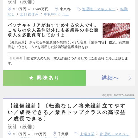
設計（設備）
700万円 ～ 1549万円
東京都
管理職・マネジャー
転勤
なし
土日祝休み
年収600万以上
パソナキャリアがおすすめする求人です。
こちらの求人案件以外にも各業界の非公開
求人を多数保有しておりま…
【募集背景】 さらなる事業展開を視野にいれた増員 【業務内容】 物流、商業施
設を中心とし、BIMを活用した設備設計監理業務をお…
匿名求人のため、求人詳細につきましてはご面談時にお伝え致しま
会社概要
す。
興味あり
詳細へ
掲載期間
26/07/27～26/08/09
【設備設計】〔転勤なし／将来設計立てやす
い／成長できる／業界トップクラスの高収益
／成長できる〕
設計（設備）
700万円 ～ 999万円
千葉県
上場企業
管理職・マネジャ