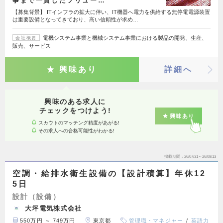
事まで一貫したソリュー…
【募集背景】 ITインフラの拡大に伴い、IT機器へ電力を供給する無停電電源装置
は重要設備となってきており、高い信頼性が求め…
電機システム事業と機械システム事業における製品の開発、生産、
会社概要
販売、サービス
興味あり
詳細へ
興味のある求人に
チェックをつけよう!
興味あり
スカウトのマッチング精度があがる!
その求人への合格可能性がわかる!
掲載期間
26/07/31～26/08/13
空調・給排水衛生設備の【設計積算】年休12
5日
設計（設備）
大坪電気株式会社
550万円 ～ 749万円
東京都
管理職・マネジャー
英語力