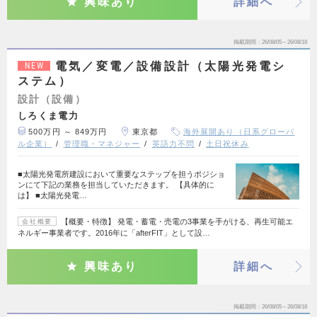
興味あり
詳細へ
掲載期間
26/08/05～26/08/18
電気／変電／設備設計（太陽光発電シ
NEW
ステム）
設計（設備）
しろくま電力
500万円 ～ 849万円
東京都
海外展開あり（日系グローバ
ル企業）
管理職・マネジャー
英語力不問
土日祝休み
■太陽光発電所建設において重要なステップを担うポジショ
ンにて下記の業務を担当していただきます。 【具体的に
は】 ■太陽光発電…
【概要・特徴】 発電・蓄電・売電の3事業を手がける、再生可能エ
会社概要
ネルギー事業者です。2016年に「afterFIT」として設…
興味あり
詳細へ
掲載期間
26/08/05～26/08/18