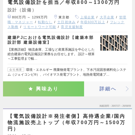
電気設備設計を担当／年収800～1300万円
設計（設備）
800万円 ～ 1299万円
東京都
上場企業
大手企業
管理
職・マネジャー
転勤なし
土日祝休み
年収600万以上
フレック
ス勤務
リモートワーク可能
育児支援制度
建築PJにおける電気設備設計【建築本部
設計部 建築設備室】
【業務詳細】 物流倉庫、工場など産業系施設を中心とした
総合建築の電気設備設計業務をお任せします。 設計～積算
～工事監理まで幅…
環境・エネルギー 廃棄物発電プラント、下水汚泥固形燃料化システ
会社概要
ム（ジェイコンビ®）、バイオマス発電プラント、地熱発電関連プ…
興味あり
詳細へ
掲載期間
26/07/27～26/08/09
【電気設備設計※発注者側】高待遇企業/国内
物流施設売上トップ（年収700万円～1500万
円）