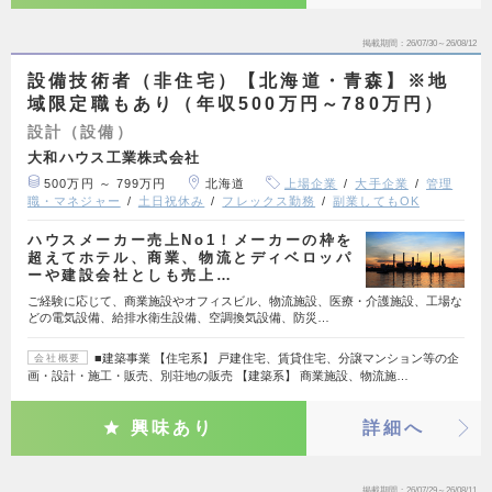
掲載期間
26/07/30～26/08/12
設備技術者（非住宅）【北海道・青森】※地
域限定職もあり（年収500万円～780万円）
設計（設備）
大和ハウス工業株式会社
500万円 ～ 799万円
北海道
上場企業
大手企業
管理
職・マネジャー
土日祝休み
フレックス勤務
副業してもOK
ハウスメーカー売上No1！メーカーの枠を
超えてホテル、商業、物流とディベロッパ
ーや建設会社としも売上…
ご経験に応じて、商業施設やオフィスビル、物流施設、医療・介護施設、工場な
どの電気設備、給排水衛生設備、空調換気設備、防災…
■建築事業 【住宅系】 戸建住宅、賃貸住宅、分譲マンション等の企
会社概要
画・設計・施工・販売、別荘地の販売 【建築系】 商業施設、物流施…
興味あり
詳細へ
掲載期間
26/07/29～26/08/11