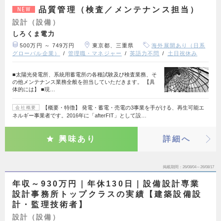
品質管理（検査／メンテナンス担当）
NEW
設計（設備）
しろくま電力
500万円 ～ 749万円
東京都、三重県
海外展開あり（日系
グローバル企業）
管理職・マネジャー
英語力不問
土日祝休み
■太陽光発電所、系統用蓄電所の各種試験及び検査業務、そ
の他メンテナンス業務全般を担当していただきます。 【具
体的には】 ■現…
【概要・特徴】 発電・蓄電・売電の3事業を手がける、再生可能エ
会社概要
ネルギー事業者です。2016年に「afterFIT」として設…
興味あり
詳細へ
掲載期間
26/08/04～26/08/17
年収～930万円｜年休130日｜設備設計専業
設計事務所トップクラスの実績【建築設備設
計・監理技術者】
設計（設備）