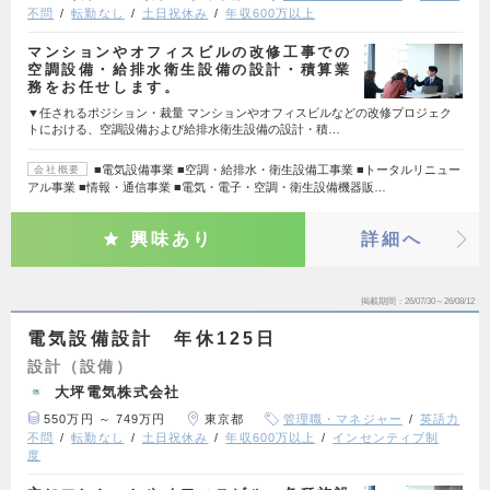
不問
転勤なし
土日祝休み
年収600万以上
マンションやオフィスビルの改修工事での
空調設備・給排水衛生設備の設計・積算業
務をお任せします。
▼任されるポジション・裁量 マンションやオフィスビルなどの改修プロジェク
トにおける、空調設備および給排水衛生設備の設計・積…
■電気設備事業 ■空調・給排水・衛生設備工事業 ■トータルリニュー
会社概要
アル事業 ■情報・通信事業 ■電気・電子・空調・衛生設備機器販…
興味あり
詳細へ
掲載期間
26/07/30～26/08/12
電気設備設計 年休125日
設計（設備）
大坪電気株式会社
550万円 ～ 749万円
東京都
管理職・マネジャー
英語力
不問
転勤なし
土日祝休み
年収600万以上
インセンティブ制
度