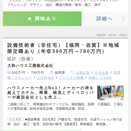
ラボラトリーの理想型のトータルプロデュースコンサルティング・
会社概要
プランニング、デザイン・設計、機器の開発・販売、施工、保守、…
興味あり
詳細へ
掲載期間
26/07/30～26/08/12
設備技術者（非住宅）【福岡・佐賀】※地域
限定職あり（年収500万円～780万円）
設計（設備）
大和ハウス工業株式会社
500万円 ～ 799万円
福岡県
上場企業
大手企業
管理
職・マネジャー
土日祝休み
フレックス勤務
副業してもOK
ハウスメーカー売上No1！メーカーの枠を
超えてホテル、商業、物流とディベロッパ
ーや建設会社としも売上…
ご経験に応じて、商業施設やオフィスビル、物流施設、医療・介護施設、工場な
どの電気設備、給排水衛生設備、空調換気設備、防災…
■建築事業 【住宅系】 戸建住宅、賃貸住宅、分譲マンション等の企
会社概要
画・設計・施工・販売、別荘地の販売 【建築系】 商業施設、物流施…