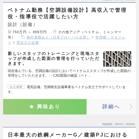
ベトナム勤務【空調設備設計】高収入で管理
役・指導役で活躍したい方
設計（設備）
750万円 ～ 899万円
その他アジア（ベトナム、ミャンマー
等）
海外展開あり（日系グローバル企業）
管理職・マネジャ
ー
英語力が必要
新しいスタッフのトレーニングと現地スタ
ッフが作成した図面の管理を行っていただ
きます。
現在進んでいる、空調設備の設計においてベトナム人スタッフが作成した図面の
管理をしていただきます。 ・CAD図面の確認（ベト…
電気設備、空調衛生設備事業をベトナム全土でサポートしていま
会社概要
す。
興味あり
詳細へ
掲載期間
26/07/27～26/08/09
日本最大の鉄鋼メーカーG／建築PJにおける