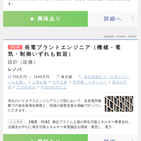
す。
興味あり
詳細へ
掲載期間
26/08/05～26/09/07
発電プラントエンジニア（機械・電
NEW
気・制御いずれも歓迎）
設計（設備）
レノバ
700万円 ～ 1049万円
東京都
海外展開あり（日系グロー
バル企業）
上場企業
大手企業
管理職・マネジャー
英語力不
問
土日祝休み
年収600万以上
本社のバイオマスエンジニアリング部において、全発電所横
断での保全最適化業務と、現場の操業支援を両輪で行ってい
ただきます。…
【概要・特徴】 東証プライム上場の再生可能エネルギー事業会社。
会社概要
太陽光を中心に再生可能エネルギー発電施設を開発・運営し、電力…