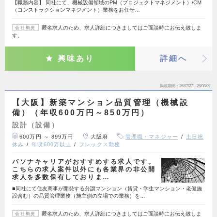
【職務内容】 同社にて、機械設備領域のPM（プロジェクトマネジメント）/CM
（コンストラクションマネジメント）業務をお任せ…
匿名求人のため、求人詳細につきましてはご面談時にお伝え致しま
会社概要
す。
興味あり
詳細へ
掲載期間
26/07/27～26/08/09
【大阪】新築マンション品質管理（機械設
備）（年収600万円～850万円）
設計（設備）
600万円 ～ 899万円
大阪府
管理職・マネジャー
土日祝
休み
年収600万以上
フレックス勤務
パソナキャリアがおすすめする求人です。
こちらの求人案件以外にも各業界の非公開
求人を多数保有しておりま…
■同社にて住友商事が開発する分譲マンション（賃貸・学生マンション・老健施
設含む）の品質管理業務（施主側の立場での業務）を…
匿名求人のため、求人詳細につきましてはご面談時にお伝え致しま
会社概要