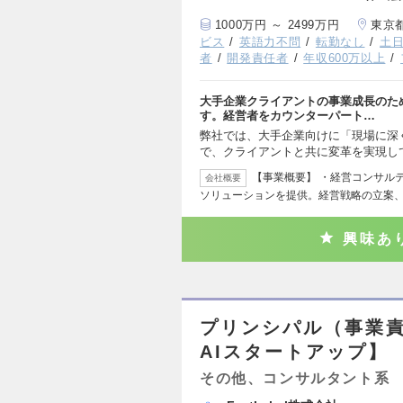
1000万円 ～ 2499万円
東京
ビス
英語力不問
転勤なし
土
者
開発責任者
年収600万以上
大手企業クライアントの事業成長のた
す。経営者をカウンターパート…
弊社では、大手企業向けに「現場に深
で、クライアントと共に変革を実現し
【事業概要】 ・経営コンサル
会社概要
ソリューションを提供。経営戦略の立案
興味あ
プリンシパル（事業責任者
AIスタートアップ】
その他、コンサルタント系