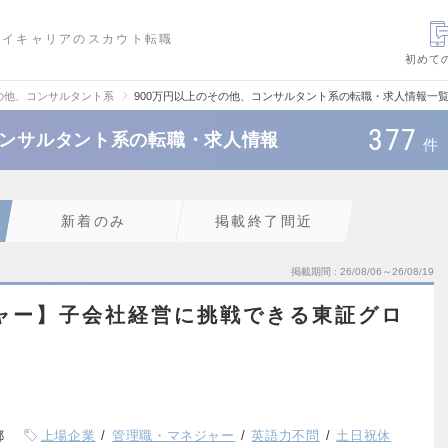
ハイキャリアのスカウト転職
初めて
の他、コンサルタント系
900万円以上のその他、コンサルタント系の転職・求人情報一
377
コンサルタント系の転職・求人情報
件
新着のみ
掲載終了間近
掲載期間
26/08/06～26/08/19
ャー】子会社経営に挑戦できる東証グロ
都
上場企業
管理職・マネジャー
英語力不問
土日祝休