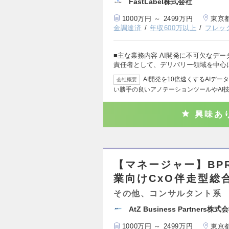
FastLabel株式会社
1000万円 ～ 2499万円
東京
金調達済
年収600万以上
フレッ
■主な業務内容 AI開発に不可欠なデ
責任者として、デリバリー領域を中心
AI開発を10倍速くするAIデ
会社概要
い勝手の良いアノテーションツールやAI
興味あ
【マネージャー】BP
業向けCxO伴走型総
その他、コンサルタント系
AtZ Business Partners株式
1000万円 ～ 2499万円
東京