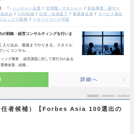
都
ベンチャー企業
管理職・マネジャー
新規事業・新サー
日祝休み
CxO候補
社長・役員直下
事業責任者
サービス責任
フレックス勤務
リモートワーク可能
めの戦略・経営コンサルティングを行いま
く入り込み、最後までやりきる」スタイル
ていくコンサル…
ティング事業 経営課題に対して実行力のある
、業務改善、組織…
り
詳細へ
掲載期間
26/08/03～26/08/16
候補）【Forbes Asia 100選出の