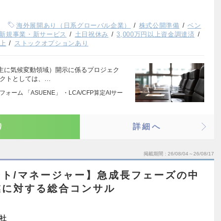
海外展開あり（日系グローバル企業）
株式公開準備
ベン
新規事業・新サービス
土日祝休み
3,000万円以上資金調達済
以上
ストックオプションあり
主に気候変動領域）開示に係るプロジェク
クトとしては、…
ーム 「ASUENE」 ・LCA/CFP算定AIサー
り
詳細へ
掲載期間
26/08/04～26/08/17
ト/マネージャー】急成長フェーズの中
業に対する総合コンサル
会社