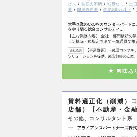
ビス
英語力不問
転勤なし
土
者
開発責任者
年収600万以上
大手企業のCxOをカウンターパート
をやり切る総合コンサルティ…
【主な業務内容】 全社・部門横断の
ョン構築・現場定着まで一気通貫で推
【事業概要】 ・経営コンサル
会社概要
ソリューションを提供。経営戦略の立案
興味あ
賃料適正化（削減）コ
店舗）【不動産・金
その他、コンサルタント系
アライアンスパートナーズ株式