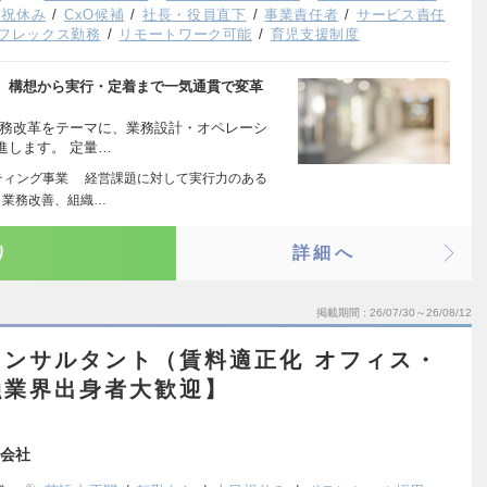
日祝休み
CxO候補
社長・役員直下
事業責任者
サービス責任
フレックス勤務
リモートワーク可能
育児支援制度
に、構想から実行・定着まで一気通貫で変革
業務改革をテーマに、業務設計・オペレーシ
進します。 定量…
ティング事業 経営課題に対して実行力のある
、業務改善、組織…
り
詳細へ
掲載期間
26/07/30～26/08/12
ンサルタント（賃料適正化 オフィス・
融業界出身者大歓迎】
会社