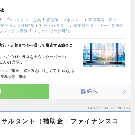
会社
都
ベンチャー企業
管理職・マネジャー
新規事業・新サー
日祝休み
CxO候補
社長・役員直下
事業責任者
サービス責任
フレックス勤務
リモートワーク可能
ら実行・定着までを一貫して推進する総合コ
ントのCxOクラスをカウンターパートに、
幅広い経営課…
ティング事業 経営課題に対して実行力のある
、業務改善、組織…
り
詳細へ
掲載期間
26/08/05～26/08/18
ンサルタント（補助金・ファイナンスコ