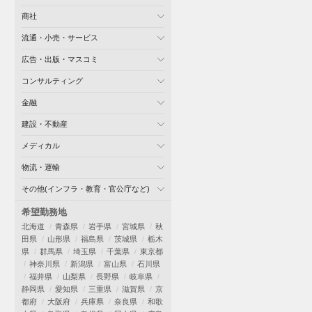
商社
流通・小売・サービス
広告・出版・マスコミ
コンサルティング
金融
建設・不動産
メディカル
物流・運輸
その他(インフラ・教育・官公庁など)
希望勤務地
北海道
青森県
岩手県
宮城県
秋
田県
山形県
福島県
茨城県
栃木
県
群馬県
埼玉県
千葉県
東京都
神奈川県
新潟県
富山県
石川県
福井県
山梨県
長野県
岐阜県
静岡県
愛知県
三重県
滋賀県
京
都府
大阪府
兵庫県
奈良県
和歌