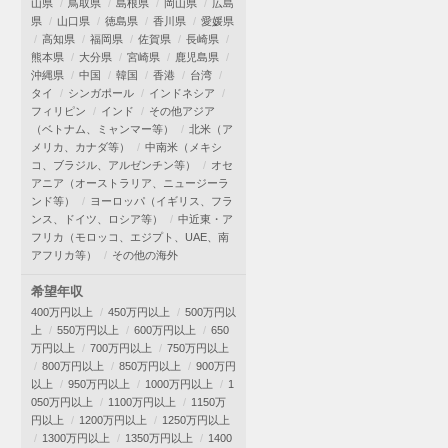
山県
鳥取県
島根県
岡山県
広島
県
山口県
徳島県
香川県
愛媛県
高知県
福岡県
佐賀県
長崎県
熊本県
大分県
宮崎県
鹿児島県
沖縄県
中国
韓国
香港
台湾
タイ
シンガポール
インドネシア
フィリピン
インド
その他アジア
（ベトナム、ミャンマー等）
北米（ア
メリカ、カナダ等）
中南米（メキシ
コ、ブラジル、アルゼンチン等）
オセ
アニア（オーストラリア、ニュージーラ
ンド等）
ヨーロッパ（イギリス、フラ
ンス、ドイツ、ロシア等）
中近東・ア
フリカ（モロッコ、エジプト、UAE、南
アフリカ等）
その他の海外
希望年収
400万円以上
450万円以上
500万円以
上
550万円以上
600万円以上
650
万円以上
700万円以上
750万円以上
800万円以上
850万円以上
900万円
以上
950万円以上
1000万円以上
1
050万円以上
1100万円以上
1150万
円以上
1200万円以上
1250万円以上
1300万円以上
1350万円以上
1400