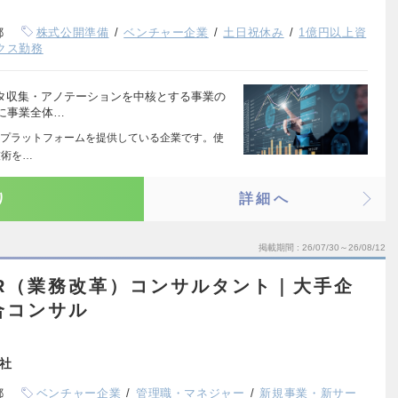
都
株式公開準備
ベンチャー企業
土日祝休み
1億円以上資
クス勤務
ータ収集・アノテーションを中核とする事業の
に事業全体…
ータプラットフォームを提供している企業です。使
技術を…
り
詳細へ
掲載期間
26/07/30～26/08/12
R（業務改革）コンサルタント｜大手企
合コンサル
会社
都
ベンチャー企業
管理職・マネジャー
新規事業・新サー