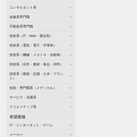
コンサルタント系
金融系専門職
不動産系専門職
技術系（IT・Web・通信系）
技術系（電気・電子・半導体）
技術系（機械・メカトロ・自動車）
技術系（化学・素材・食品・衣料）
技術系（建築・設備・土木・プラン
ト）
技術・専門職系（メディカル）
サービス・流通系
クリエイティブ系
希望業種
IT・インターネット・ゲーム
メーカー