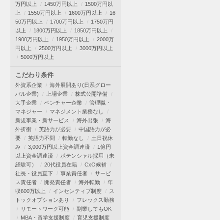
万円以上
1450万円以上
1500万円以
上
1550万円以上
1600万円以上
16
50万円以上
1700万円以上
1750万円
以上
1800万円以上
1850万円以上
1900万円以上
1950万円以上
2000万
円以上
2500万円以上
3000万円以上
5000万円以上
こだわり条件
外資系企業
海外展開あり(日系グロー
バル企業)
上場企業
株式公開準備
大手企業
ベンチャー企業
管理職・
マネジャー
マネジメント業務なし
新規事業・新サービス
海外出張
海
外折衝
英語力が必要
中国語力が必
要
英語力不問
転勤なし
土日祝休
み
3,000万円以上資金調達済
1億円
以上資金調達済
ポテンシャル採用（未
経験可）
20代役員在籍
CxO候補
社長・役員直下
事業責任者
サービ
ス責任者
開発責任者
海外転勤
年
収600万以上
インセンティブ制度
ス
トックオプションあり
フレックス勤務
リモートワーク可能
副業してもOK
MBA・留学支援制度
育児支援制度