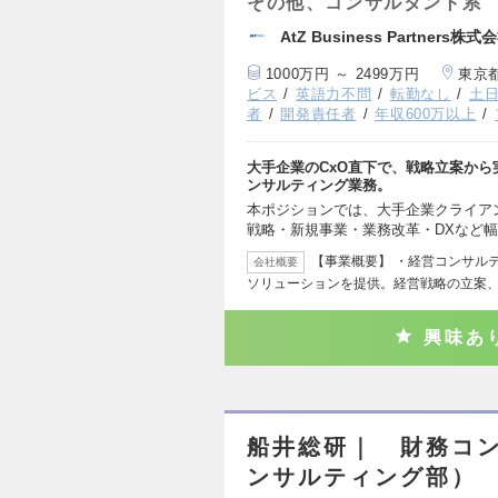
その他、コンサルタント系
AtZ Business Partners株式
1000万円 ～ 2499万円
東京
ビス
英語力不問
転勤なし
土
者
開発責任者
年収600万以上
大手企業のCxO直下で、戦略立案か
ンサルティング業務。
本ポジションでは、大手企業クライア
戦略・新規事業・業務改革・DXなど
【事業概要】 ・経営コンサル
会社概要
ソリューションを提供。経営戦略の立案
興味あ
船井総研｜ 財務コ
ンサルティング部）