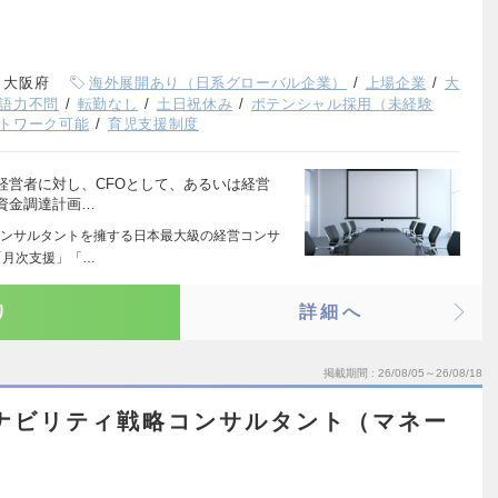
、大阪府
海外展開あり（日系グローバル企業）
上場企業
大
語力不問
転勤なし
土日祝休み
ポテンシャル採用（未経験
トワーク可能
育児支援制度
経営者に対し、CFOとして、あるいは経営
資金調達計画…
ンサルタントを擁する日本最大級の経営コンサ
「月次支援」「…
り
詳細へ
掲載期間
26/08/05～26/08/18
ナビリティ戦略コンサルタント（マネー