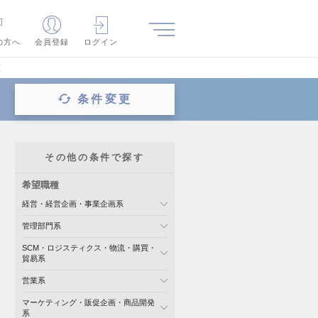
の方へ
会員登録
ログイン
覧
条件変更
その他の条件で探す
希望職種
経営・経営企画・事業企画系
管理部門系
SCM・ロジスティクス・物流・購買・
貿易系
営業系
マーケティング・販促企画・商品開発
系