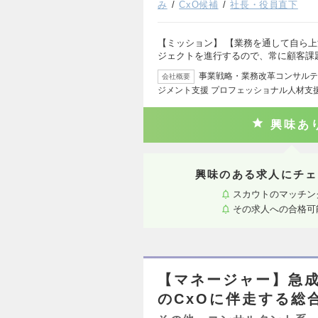
み
CxO候補
社長・役員直下
【ミッション】 【業務を通して自ら上
ジェクトを進行するので、常に顧客課
事業戦略・業務改革コンサルティ
会社概要
ジメント支援 プロフェッショナル人材支
興味あ
興味のある求人にチェ
スカウトのマッチン
その求人への合格可
【マネージャー】急
のCxOに伴走する総