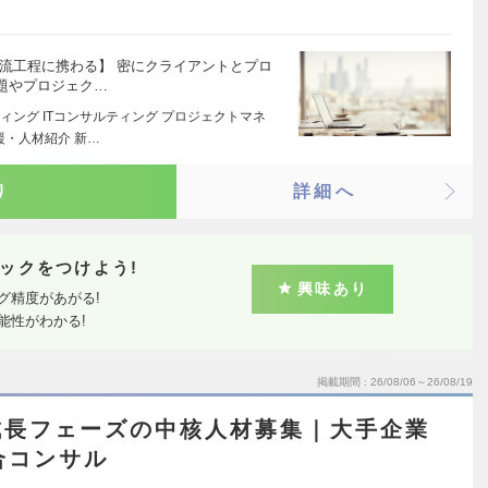
流工程に携わる】 密にクライアントとプロ
題やプロジェク…
ング ITコンサルティング プロジェクトマネ
援・人材紹介 新…
り
詳細へ
ックをつけよう!
興味あり
グ精度があがる!
能性がわかる!
掲載期間
26/08/06～26/08/19
成長フェーズの中核人材募集｜大手企業
合コンサル