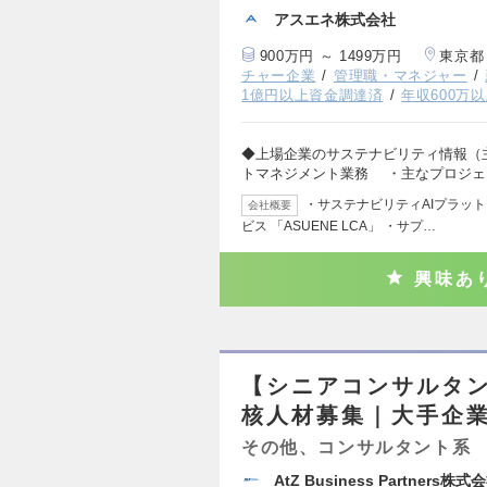
アスエネ株式会社
900万円 ～ 1499万円
東京都
チャー企業
管理職・マネジャー
1億円以上資金調達済
年収600万
◆上場企業のサステナビリティ情報（
トマネジメント業務 ・主なプロジェ
・サステナビリティAIプラットフォ
会社概要
ビス 「ASUENE LCA」 ・サプ…
興味あ
【シニアコンサルタン
核人材募集｜大手企
その他、コンサルタント系
AtZ Business Partners株式