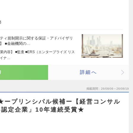
都
リティ規制開示に関する保証・アドバイザリ
】 ■金融機関の…
内容】 ■監査 ■ERS（エンタープライズ リス
ァイナ…
り
詳細へ
掲載期間
26/08/06～26/08/19
上★ープリンシパル候補ー【経営コンサル
認定企業」10年連続受賞★