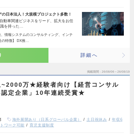
ェアの日本法人！大規模プロジェクト多数！
け自動車関連ビジネスをリード、拡大をお任
知識を持った…
発、情報システムのコンサルティング、インテ
の特徴】 DX推…
り
詳細へ
掲載期間
26/08/06～26/08/19
~2000万★経験者向け【経営コンサル
認定企業」10年連続受賞★
都
海外展開あり（日系グローバル企業）
土日祝休み
年収6
ートワーク可能
育児支援制度