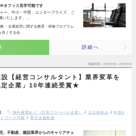
 ※オフィス見学可能です
チャー、中小・中堅、エンタープライズ、ご
属いたします。…
務 ・企業経営に関する教育・研修プログラム
界を良くする会…
り
詳細へ
掲載期間
26/08/06～26/08/19
建設【経営コンサルタント】業界変革を
定企業」10年連続受賞★
都
海外展開あり（日系グローバル企業）
土日祝休み
年収6
ートワーク可能
育児支援制度
住宅、不動産、建設業界からのキャリアチェ