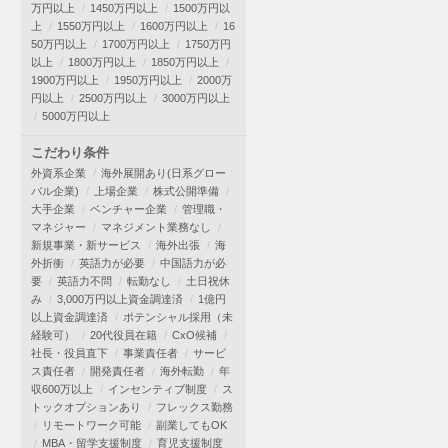
万円以上
1450万円以上
1500万円以
上
1550万円以上
1600万円以上
16
50万円以上
1700万円以上
1750万円
以上
1800万円以上
1850万円以上
1900万円以上
1950万円以上
2000万
円以上
2500万円以上
3000万円以上
5000万円以上
こだわり条件
外資系企業
海外展開あり(日系グロー
バル企業)
上場企業
株式公開準備
大手企業
ベンチャー企業
管理職・
マネジャー
マネジメント業務なし
新規事業・新サービス
海外出張
海
外折衝
英語力が必要
中国語力が必
要
英語力不問
転勤なし
土日祝休
み
3,000万円以上資金調達済
1億円
以上資金調達済
ポテンシャル採用（未
経験可）
20代役員在籍
CxO候補
社長・役員直下
事業責任者
サービ
ス責任者
開発責任者
海外転勤
年
収600万以上
インセンティブ制度
ス
トックオプションあり
フレックス勤務
リモートワーク可能
副業してもOK
MBA・留学支援制度
育児支援制度