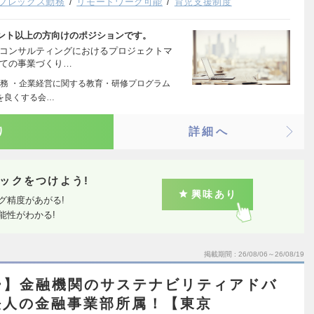
フレックス勤務
リモートワーク可能
育児支援制度
ント以上の方向けのポジションです。
けコンサルティングにおけるプロジェクトマ
しての事業づくり…
務 ・企業経営に関する教育・研修プログラム
界を良くする会…
り
詳細へ
ックをつけよう!
興味あり
グ精度があがる!
能性がわかる!
掲載期間
26/08/06～26/08/19
ー】金融機関のサステナビリティアドバ
法人の金融事業部所属！【東京