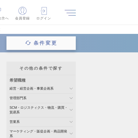
の方へ
会員登録
ログイン
覧
条件変更
その他の条件で探す
希望職種
経営・経営企画・事業企画系
管理部門系
SCM・ロジスティクス・物流・購買・
貿易系
営業系
マーケティング・販促企画・商品開発
系