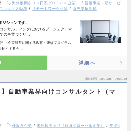
都
海外展開あり（日系グローバル企業）
新規事業・新サービ
フレックス勤務
リモートワーク可能
育児支援制度
ポジションです。
けコンサルティングにおけるプロジェクトマ
しての事業づくり…
務 ・企業経営に関する教育・研修プログラム
界を良くする会…
り
詳細へ
掲載期間
26/08/06～26/08/19
ト】自動車業界向けコンサルタント（マ
都
外資系企業
海外展開あり（日系グローバル企業）
年収6