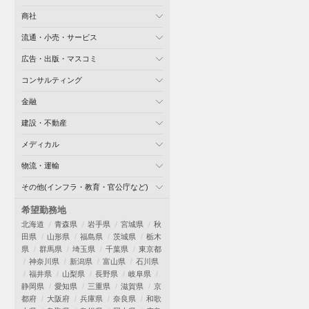
商社
流通・小売・サービス
広告・出版・マスコミ
コンサルティング
金融
建設・不動産
メディカル
物流・運輸
その他(インフラ・教育・官公庁など)
希望勤務地
北海道
青森県
岩手県
宮城県
秋
田県
山形県
福島県
茨城県
栃木
県
群馬県
埼玉県
千葉県
東京都
神奈川県
新潟県
富山県
石川県
福井県
山梨県
長野県
岐阜県
静岡県
愛知県
三重県
滋賀県
京
都府
大阪府
兵庫県
奈良県
和歌