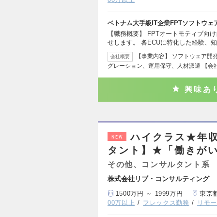
ベトナム大手級IT企業FPTソフトウ
【職務概要】 FPTオートモティブ向
せします。 各ECUに特化した経験、
【事業内容】 ソフトウェア開
会社概要
グレーション、運用保守、人材派遣 【会社
興味あ
ハイクラス★年収
NEW
タント】★「働きがい
その他、コンサルタント系
株式会社リブ・コンサルティング
1500万円 ～ 1999万円
東京
00万以上
フレックス勤務
リモ