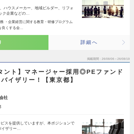
ン、ハウスメーカー、地域ビルダー、リフォ
ック企業などの…
務 ・企業経営に関する教育・研修プログラム
界を良くする会…
り
詳細へ
掲載期間
26/08/06～26/08/19
タント】マネージャー採用◎PEファンド
ドバイザリー！【東京都】
会社
都
ービスを提供していますが、本ポジションで
バイザリー…