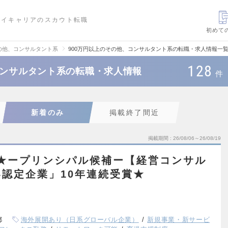
ハイキャリアのスカウト転職
初めて
の他、コンサルタント系
900万円以上のその他、コンサルタント系の転職・求人情報一
128
コンサルタント系の転職・求人情報
件
新着のみ
掲載終了間近
掲載期間
26/08/06～26/08/19
上★ープリンシパル候補ー【経営コンサル
認定企業」10年連続受賞★
都
海外展開あり（日系グローバル企業）
新規事業・新サービ