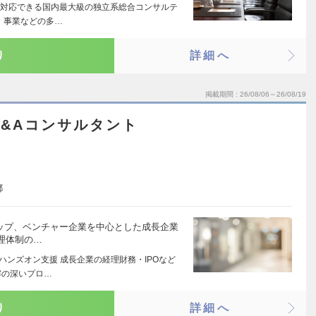
対応できる国内最大級の独立系総合コンサルテ
・事業などの多…
り
詳細へ
掲載期間
26/08/06～26/08/19
M&Aコンサルタント
都
トアップ、ベンチャー企業を中心とした成長企業
理体制の…
ハンズオン支援 成長企業の経理財務・IPOなど
解の深いプロ…
り
詳細へ