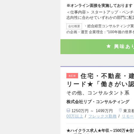
※オンライン面接を実施しております
＜仕事内容＞ スタートアップ・ベン
志向性に合わせていずれかの部門に配
・総合経営コンサルティング業
会社概要
の企画・運営 企業理念："100年後の世
興味あ
住宅・不動産・
NEW
リード★「働きがい認
その他、コンサルタント系
株式会社リブ・コンサルティング
1250万円 ～ 1499万円
東京
00万以上
フレックス勤務
リモ
★ハイクラス求人★年収～1500万★