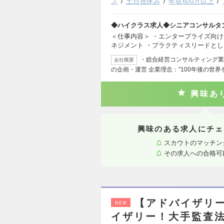
ス
土日祝休み
年収600万以上
◆ハイクラス求人◆シニアコンサルタ
＜仕事内容＞ ・エンタープライズ向
ネジメント ・プラクティスリードと
・総合経営コンサルティング業
会社概要
の企画・運営 企業理念："100年後の世
興味あ
興味のある求人にチェ
スカウトのマッチン
その求人への合格可
【アドバイザリ
NEW
イザリー！大手監査