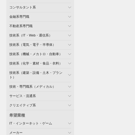
コンサルタント系
金融系専門職
不動産系専門職
技術系（IT・Web・通信系）
技術系（電気・電子・半導体）
技術系（機械・メカトロ・自動車）
技術系（化学・素材・食品・衣料）
技術系（建築・設備・土木・プラン
ト）
技術・専門職系（メディカル）
サービス・流通系
クリエイティブ系
希望業種
IT・インターネット・ゲーム
メーカー