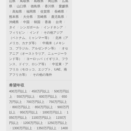
山県
鳥取県
島根県
岡山県
広島
県
山口県
徳島県
香川県
愛媛県
高知県
福岡県
佐賀県
長崎県
熊本県
大分県
宮崎県
鹿児島県
沖縄県
中国
韓国
香港
台湾
タイ
シンガポール
インドネシア
フィリピン
インド
その他アジア
（ベトナム、ミャンマー等）
北米（ア
メリカ、カナダ等）
中南米（メキシ
コ、ブラジル、アルゼンチン等）
オセ
アニア（オーストラリア、ニュージーラ
ンド等）
ヨーロッパ（イギリス、フラ
ンス、ドイツ、ロシア等）
中近東・ア
フリカ（モロッコ、エジプト、UAE、南
アフリカ等）
その他の海外
希望年収
400万円以上
450万円以上
500万円以
上
550万円以上
600万円以上
650
万円以上
700万円以上
750万円以上
800万円以上
850万円以上
900万円
以上
950万円以上
1000万円以上
1
050万円以上
1100万円以上
1150万
円以上
1200万円以上
1250万円以上
1300万円以上
1350万円以上
1400