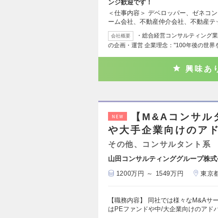
ンジ歓迎です！
＜仕事内容＞ デベロッパー、ゼネコ
ーム会社、不動産仲介会社、不動産テ
・総合経営コンサルティング業
会社概要
の企画・運営 企業理念："100年後の世
興味あ
【M&Aコンサル
NEW
や大手企業向けのア
その他、コンサルタント系
山田コンサルティンググループ株式
1200万円 ～ 1549万円
東京
【職務内容】 同社では様々なM&Aサ
はPEファンドや中/大企業向けのアド