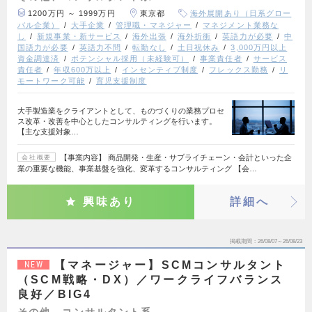
1200万円 ～ 1999万円
東京都
海外展開あり（日系グロー
バル企業）
大手企業
管理職・マネジャー
マネジメント業務な
し
新規事業・新サービス
海外出張
海外折衝
英語力が必要
中
国語力が必要
英語力不問
転勤なし
土日祝休み
3,000万円以上
資金調達済
ポテンシャル採用（未経験可）
事業責任者
サービス
責任者
年収600万以上
インセンティブ制度
フレックス勤務
リ
モートワーク可能
育児支援制度
大手製造業をクライアントとして、ものづくりの業務プロセ
ス改革・改善を中心としたコンサルティングを行います。
【主な支援対象…
【事業内容】 商品開発・生産・サプライチェーン・会計といった企
会社概要
業の重要な機能、事業基盤を強化、変革するコンサルティング 【会…
興味あり
詳細へ
掲載期間
26/08/07～26/08/23
【マネージャー】SCMコンサルタント
NEW
（SCM戦略・DX）／ワークライフバランス
良好／BIG4
その他、コンサルタント系