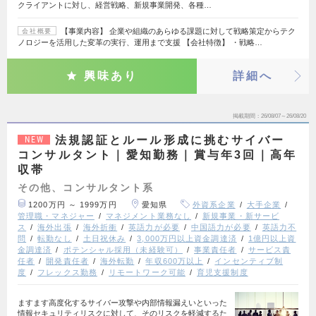
クライアントに対し、経営戦略、新規事業開発、各種…
【事業内容】 企業や組織のあらゆる課題に対して戦略策定からテク
会社概要
ノロジーを活用した変革の実行、運用まで支援 【会社特徴】 ・戦略…
興味あり
詳細へ
掲載期間
26/08/07～26/08/20
法規認証とルール形成に挑むサイバー
NEW
コンサルタント｜愛知勤務｜賞与年3回｜高年
収帯
その他、コンサルタント系
1200万円 ～ 1999万円
愛知県
外資系企業
大手企業
管理職・マネジャー
マネジメント業務なし
新規事業・新サービ
ス
海外出張
海外折衝
英語力が必要
中国語力が必要
英語力不
問
転勤なし
土日祝休み
3,000万円以上資金調達済
1億円以上資
金調達済
ポテンシャル採用（未経験可）
事業責任者
サービス責
任者
開発責任者
海外転勤
年収600万以上
インセンティブ制
度
フレックス勤務
リモートワーク可能
育児支援制度
ますます高度化するサイバー攻撃や内部情報漏えいといった
情報セキュリティリスクに対して、そのリスクを軽減するた