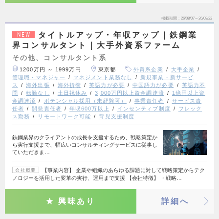
掲載期間
26/08/07～26/08/22
タイトルアップ・年収アップ｜鉄鋼業
NEW
界コンサルタント｜大手外資系ファーム
その他、コンサルタント系
1200万円 ～ 1999万円
東京都
外資系企業
大手企業
管理職・マネジャー
マネジメント業務なし
新規事業・新サービ
ス
海外出張
海外折衝
英語力が必要
中国語力が必要
英語力不
問
転勤なし
土日祝休み
3,000万円以上資金調達済
1億円以上資
金調達済
ポテンシャル採用（未経験可）
事業責任者
サービス責
任者
開発責任者
年収600万以上
インセンティブ制度
フレック
ス勤務
リモートワーク可能
育児支援制度
鉄鋼業界のクライアントの成長を支援するため、戦略策定か
ら実行支援まで、幅広いコンサルティングサービスに従事し
ていただきま…
【事業内容】 企業や組織のあらゆる課題に対して戦略策定からテク
会社概要
ノロジーを活用した変革の実行、運用まで支援 【会社特徴】 ・戦略…
興味あり
詳細へ