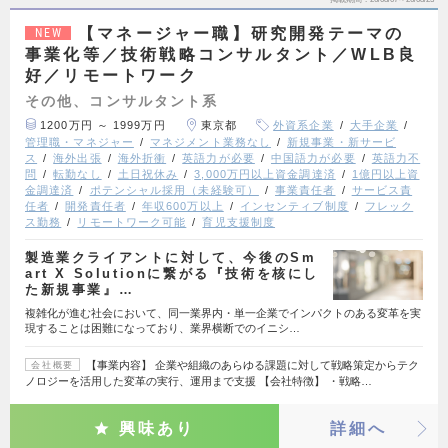
【マネージャー職】研究開発テーマの
NEW
事業化等／技術戦略コンサルタント／WLB良
好／リモートワーク
その他、コンサルタント系
1200万円 ～ 1999万円
東京都
外資系企業
大手企業
管理職・マネジャー
マネジメント業務なし
新規事業・新サービ
ス
海外出張
海外折衝
英語力が必要
中国語力が必要
英語力不
問
転勤なし
土日祝休み
3,000万円以上資金調達済
1億円以上資
金調達済
ポテンシャル採用（未経験可）
事業責任者
サービス責
任者
開発責任者
年収600万以上
インセンティブ制度
フレック
ス勤務
リモートワーク可能
育児支援制度
製造業クライアントに対して、今後のSm
art X Solutionに繋がる『技術を核にし
た新規事業』…
複雑化が進む社会において、同一業界内・単一企業でインパクトのある変革を実
現することは困難になっており、業界横断でのイニシ…
【事業内容】 企業や組織のあらゆる課題に対して戦略策定からテク
会社概要
ノロジーを活用した変革の実行、運用まで支援 【会社特徴】 ・戦略…
興味あり
詳細へ