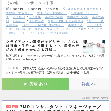
その他、コンサルタント系
1200万円 ～ 1999万円
東京都
外資系企業
大手企業
管理職・マネジャー
マネジメント業務なし
新規事業・新サービ
ス
海外出張
海外折衝
英語力が必要
中国語力が必要
英語力不
問
転勤なし
土日祝休み
3,000万円以上資金調達済
1億円以上資
金調達済
ポテンシャル採用（未経験可）
事業責任者
サービス責
任者
開発責任者
年収600万以上
インセンティブ制度
フレック
ス勤務
リモートワーク可能
育児支援制度
クライアントの事業がモビリティ、さらに
は都市・生活への昇華する中で、産業の枠
組みを超えた未知なる領域…
以下に関するコンサルティングサービスに従事していただきます。 ●経営・事業
戦略（Future of Mobility) ‐C…
【事業内容】 企業や組織のあらゆる課題に対して戦略策定からテク
会社概要
ノロジーを活用した変革の実行、運用まで支援 【会社特徴】 ・戦略…
興味あり
詳細へ
掲載期間
26/08/07～26/08/20
PMOコンサルタント（マネージャー／
NEW