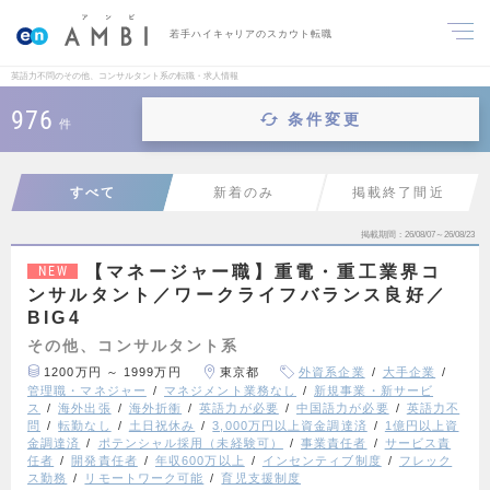
若手ハイキャリアのスカウト転職
英語力不問のその他、コンサルタント系の転職・求人情報
976
条件変更
件
すべて
新着のみ
掲載終了間近
掲載期間
26/08/07～26/08/23
【マネージャー職】重電・重工業界コ
NEW
ンサルタント／ワークライフバランス良好／
BIG4
その他、コンサルタント系
1200万円 ～ 1999万円
東京都
外資系企業
大手企業
管理職・マネジャー
マネジメント業務なし
新規事業・新サービ
ス
海外出張
海外折衝
英語力が必要
中国語力が必要
英語力不
問
転勤なし
土日祝休み
3,000万円以上資金調達済
1億円以上資
金調達済
ポテンシャル採用（未経験可）
事業責任者
サービス責
任者
開発責任者
年収600万以上
インセンティブ制度
フレック
ス勤務
リモートワーク可能
育児支援制度