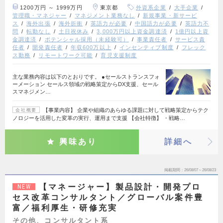
1200万円 ～ 1999万円
東京都
外資系企業
大手企業
管理職・マネジャー
マネジメント業務なし
新規事業・新サービ
ス
海外出張
海外折衝
英語力が必要
中国語力が必要
英語力不
問
転勤なし
土日祝休み
3,000万円以上資金調達済
1億円以上資
金調達済
ポテンシャル採用（未経験可）
事業責任者
サービス責
任者
開発責任者
年収600万以上
インセンティブ制度
フレック
ス勤務
リモートワーク可能
育児支援制度
主な業務内容は以下のとおりです。 ●セールストランスフォ
ーメーション セールス領域の戦略策定からDX支援、セール
スマネジメン…
【事業内容】 企業や組織のあらゆる課題に対して戦略策定からテク
会社概要
ノロジーを活用した変革の実行、運用まで支援 【会社特徴】 ・戦略…
興味あり
詳細へ
掲載期間
26/08/07～26/08/23
【マネージャー】製品設計・開発プロ
NEW
セス改革コンサルタント／グローバル案件豊
富／福利厚生・研修充実
その他、コンサルタント系