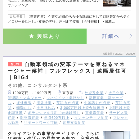
ち上げ、業務改革、情報システムの導入支援まで幅広いコン
サルティング…
【事業内容】 企業や組織のあらゆる課題に対して戦略策定からテク
会社概要
ノロジーを活用した変革の実行、運用まで支援 【会社特徴】 ・戦略…
興味あり
詳細へ
掲載期間
26/08/07～26/08/20
自動車領域の変革テーマを束ねるマネ
NEW
ージャー候補｜フルフレックス｜遠隔居住可
｜BIG4
その他、コンサルタント系
1200万円 ～ 1999万円
東京都
外資系企業
大手企業
管理職・マネジャー
マネジメント業務なし
新規事業・新サービ
ス
海外出張
海外折衝
英語力が必要
中国語力が必要
英語力不
問
転勤なし
土日祝休み
3,000万円以上資金調達済
1億円以上資
金調達済
ポテンシャル採用（未経験可）
事業責任者
サービス責
任者
開発責任者
年収600万以上
インセンティブ制度
フレック
ス勤務
リモートワーク可能
育児支援制度
クライアントの事業がモビリティ、さらに
は都市・生活への昇華する中で、産業の枠