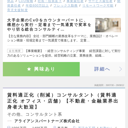
休み
CxO候補
社長・役員直下
事業責任者
サービス責任者
開
発責任者
年収600万以上
フレックス勤務
リモートワーク可能
育児支援制度
大手企業のCxOをカウンターパートに、
構想から実行・定着まで一気通貫で変革を
やり切る総合コンサルティ…
【主な業務内容】 全社・部門横断の業務改革をテーマに、業務設計・オペレー
ション構築・現場定着まで一気通貫で推進します。 定量…
【事業概要】 ・経営コンサルティング事業 経営課題に対して実行
会社概要
力のあるソリューションを提供。経営戦略の立案、業務改善、組織…
興味あり
詳細へ
掲載期間
26/07/30～26/08/12
賃料適正化（削減）コンサルタント（賃料適
正化 オフィス・店舗）【不動産・金融業界出
身者大歓迎】
その他、コンサルタント系
アライアンスパートナーズ株式会社