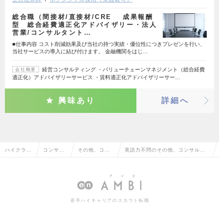
総合職（間接材/直接材/CRE 成果報酬
型 総合経費適正化アドバイザリー・法人
営業/コンサルタント…
■仕事内容 コスト削減効果及び当社の持つ実績・優位性につきプレゼンを行い、
当社サービスの導入に結び付けます。 金融機関をはじ…
経営コンサルティング ・バリューチェーンマネジメント（総合経費
会社概要
適正化）アドバイザリーサービス ・賃料適正化アドバイザリーサー…
興味あり
詳細へ
ハイクラス
コンサル
その他、コン
英語力不問のその他、コンサルタ
求人TOP
タント系
サルタント系
ント系の転職・求人情報一覧
若手ハイキャリアのスカウト転職