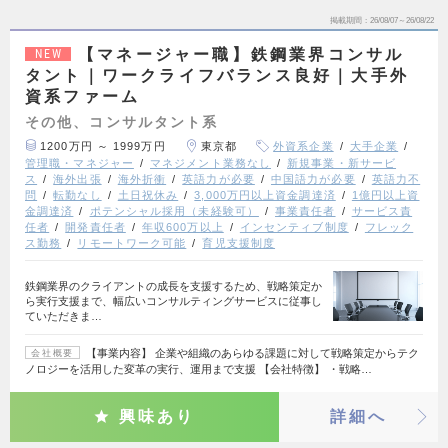
掲載期間
26/08/07～26/08/22
【マネージャー職】鉄鋼業界コンサル
NEW
タント｜ワークライフバランス良好｜大手外
資系ファーム
その他、コンサルタント系
1200万円 ～ 1999万円
東京都
外資系企業
大手企業
管理職・マネジャー
マネジメント業務なし
新規事業・新サービ
ス
海外出張
海外折衝
英語力が必要
中国語力が必要
英語力不
問
転勤なし
土日祝休み
3,000万円以上資金調達済
1億円以上資
金調達済
ポテンシャル採用（未経験可）
事業責任者
サービス責
任者
開発責任者
年収600万以上
インセンティブ制度
フレック
ス勤務
リモートワーク可能
育児支援制度
鉄鋼業界のクライアントの成長を支援するため、戦略策定か
ら実行支援まで、幅広いコンサルティングサービスに従事し
ていただきま…
【事業内容】 企業や組織のあらゆる課題に対して戦略策定からテク
会社概要
ノロジーを活用した変革の実行、運用まで支援 【会社特徴】 ・戦略…
興味あり
詳細へ