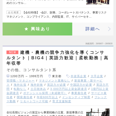
めのコンサル…
【会社特徴】 ‐会計、財務、コーポレートガバナンス、事業リスク
会社概要
マネジメント、コンプライアンス、内部監査、IT、サイバーセキ…
興味あり
詳細へ
掲載期間
26/08/07～26/08/20
建機・農機の競争力強化を導くコンサ
NEW
ルタント｜BIG4｜英語力歓迎｜柔軟勤務｜高
年収帯
その他、コンサルタント系
1200万円 ～ 1999万円
東京都
外資系企業
大手企業
管理職・マネジャー
マネジメント業務なし
新規事業・新サービ
ス
海外出張
海外折衝
英語力が必要
中国語力が必要
英語力不
問
転勤なし
土日祝休み
3,000万円以上資金調達済
1億円以上資
金調達済
ポテンシャル採用（未経験可）
事業責任者
サービス責
任者
開発責任者
年収600万以上
インセンティブ制度
フレック
ス勤務
リモートワーク可能
育児支援制度
全社長期ビジョンの策定から事業戦略の立案、新規事業の立