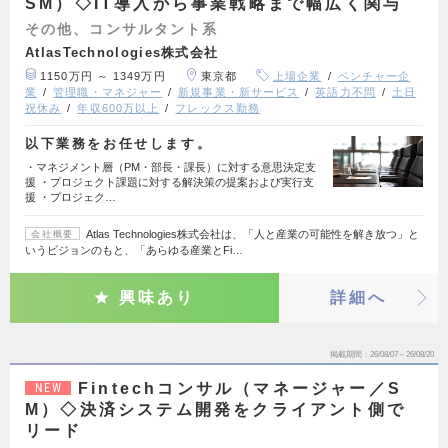
SM）◇IT導入から事業戦略まで幅広く関与
その他、コンサルタント系
AtlasTechnologies株式会社
1150万円 ～ 1349万円
東京都
上場企業
ベンチャー企
業
管理職・マネジャー
新規事業・新サービス
英語力不問
土日
祝休み
年収600万以上
フレックス勤務
以下業務をお任せします。
・マネジメント層（PM・部長・課長）に対する意思決定支
援 ・プロジェクト課題に対する解決策の提案および実行支
援 ・プロジェク…
Atlas Technologies株式会社は、「人と産業の可能性を解き放つ」と
会社概要
いうビジョンのもと、「あらゆる産業とFi…
興味あり
詳細へ
掲載期間
26/08/07～26/08/20
Fintechコンサル（マネージャー／S
NEW
M）◇決済システム開発をクライアント側で
リード