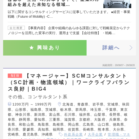
組みを超えた未知なる領域…
以下に関するコンサルティングサービスに従事していただきます。 ●経営・事業
戦略（Future of Mobility) ‐C…
【事業内容】 企業や組織のあらゆる課題に対して戦略策定からテク
会社概要
ノロジーを活用した変革の実行、運用まで支援 【会社特徴】 ・戦略…
興味あり
詳細へ
掲載期間
26/08/07～26/08/20
【マネージャー】SCMコンサルタント
NEW
（SC計画・物流領域）｜ワークライフバラン
ス良好｜BIG4
その他、コンサルタント系
1200万円 ～ 1999万円
北海道、青森県、岩手県、宮城県、秋田
県、山形県、福島県、茨城県、栃木県、群馬県、埼玉県、千葉県、東京
都、神奈川県、新潟県、富山県、石川県、福井県、山梨県、長野県、岐
阜県、静岡県、愛知県、三重県、滋賀県、京都府、大阪府、兵庫県、奈
良県、和歌山県、鳥取県、島根県、岡山県、広島県、山口県、徳島県、
香川県、愛媛県、高知県、福岡県、佐賀県、長崎県、熊本県、大分県、
宮崎県、鹿児島県、沖縄県
外資系企業
大手企業
管理職・マネ