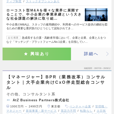
ティブ制度
ストックオプションあり
ローコスト型M&Aを様々な業界に展開す
ることで、中小企業の事業承継という大き
な社会課題の解決に取り組…
中小企業のM&Aは、スタッフの雇用継続や、利用者へのサービス提供の継続を図
るための重要な選択肢のひとつとして認知されてき…
急成長する介護・高齢者市場において、企業と企業、企業と人をつ
会社概要
なぐ「マッチング・プラットフォームNo.1企業」を目指してい…
興味あり
詳細へ
掲載期間
26/07/30～26/08/12
【マネージャー】BPR（業務改革）コンサル
タント｜大手企業向けCxO伴走型総合コンサ
ル
その他、コンサルタント系
AtZ Business Partners株式会社
1000万円 ～ 2499万円
東京都
ベンチャー企業
管理職・
マネジャー
新規事業・新サービス
英語力不問
転勤なし
土日祝