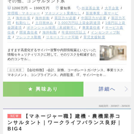
その他、コンサルタント系
1200万円 ～ 1999万円
愛知県
外資系企業
大手企業
管理職・マネジャー
マネジメント業務なし
新規事業・新サービ
ス
海外出張
海外折衝
英語力が必要
中国語力が必要
英語力不
問
転勤なし
土日祝休み
3,000万円以上資金調達済
1億円以上資
金調達済
ポテンシャル採用（未経験可）
事業責任者
サービス責
任者
開発責任者
海外転勤
年収600万以上
インセンティブ制
度
フレックス勤務
リモートワーク可能
育児支援制度
ますます高度化するサイバー攻撃や内部情報漏えいといった
情報セキュリティリスクに対して、そのリスクを軽減するた
めのコンサル…
【会社特徴】 ‐会計、財務、コーポレートガバナンス、事業リスク
会社概要
マネジメント、コンプライアンス、内部監査、IT、サイバーセキ…
興味あり
詳細へ
掲載期間
26/08/07～26/08/20
【マネージャー職】建機・農機業界コ
NEW
ンサルタント｜ワークライフバランス良好｜
BIG4