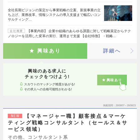
全社長期ビジョンの策定から事業戦略の立案、新規事業の立
ち上げ、業務改革、情報システムの導入支援まで幅広いコン
サルティング…
【事業内容】 企業や組織のあらゆる課題に対して戦略策定からテク
会社概要
ノロジーを活用した変革の実行、運用まで支援 【会社特徴】 ・戦略…
興味あり
詳細へ
興味のある求人に
チェックをつけよう!
興味あり
スカウトのマッチング精度があがる!
その求人への合格可能性がわかる!
掲載期間
26/08/07～26/08/23
【マネージャー職】顧客接点＆マーケ
NEW
ティング戦略コンサルタント（セールス＆サ
ービス領域）
その他、コンサルタント系