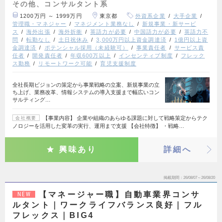
その他、コンサルタント系
1200万円 ～ 1999万円
東京都
外資系企業
大手企業
管理職・マネジャー
マネジメント業務なし
新規事業・新サービ
ス
海外出張
海外折衝
英語力が必要
中国語力が必要
英語力不
問
転勤なし
土日祝休み
3,000万円以上資金調達済
1億円以上資
金調達済
ポテンシャル採用（未経験可）
事業責任者
サービス責
任者
開発責任者
年収600万以上
インセンティブ制度
フレック
ス勤務
リモートワーク可能
育児支援制度
全社長期ビジョンの策定から事業戦略の立案、新規事業の立
ち上げ、業務改革、情報システムの導入支援まで幅広いコン
サルティング…
【事業内容】 企業や組織のあらゆる課題に対して戦略策定からテク
会社概要
ノロジーを活用した変革の実行、運用まで支援 【会社特徴】 ・戦略…
興味あり
詳細へ
掲載期間
26/08/07～26/08/20
【マネージャー職】自動車業界コンサ
NEW
ルタント｜ワークライフバランス良好｜フル
フレックス｜BIG4