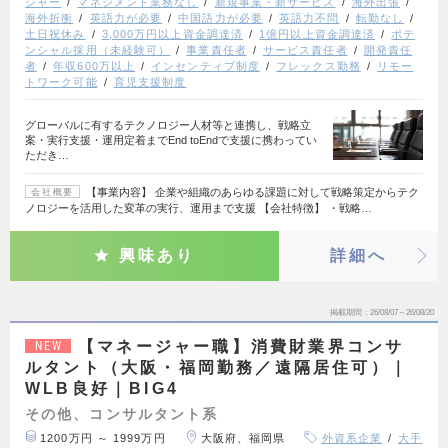
ジャー
マネジメント業務なし
新規事業・新サービス
海外出張
海外折衝
英語力が必要
中国語力が必要
英語力不問
転勤なし
土日祝休み
3,000万円以上資金調達済
1億円以上資金調達済
ポテ
ンシャル採用（未経験可）
事業責任者
サービス責任者
開発責任
者
年収600万以上
インセンティブ制度
フレックス勤務
リモー
トワーク可能
育児支援制度
グローバルに有するテクノロジー人材等と連携し、戦略立
案・実行支援・運用定着までEnd toEndで支援に携わってい
ただき…
【事業内容】 企業や組織のあらゆる課題に対して戦略策定からテク
会社概要
ノロジーを活用した変革の実行、運用まで支援 【会社特徴】 ・戦略…
興味あり
詳細へ
掲載期間
26/08/07～26/08/20
【マネージャー職】消費財業界コンサ
NEW
ルタント（大阪・福岡勤務／遠隔居住可）｜
WLB良好｜BIG4
その他、コンサルタント系
1200万円 ～ 1999万円
大阪府、福岡県
外資系企業
大手