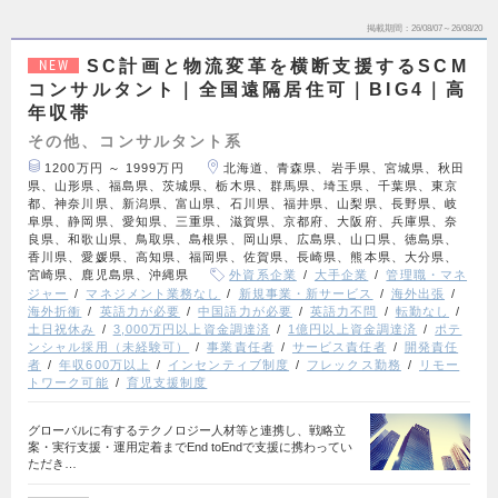
掲載期間
26/08/07～26/08/20
SC計画と物流変革を横断支援するSCM
NEW
コンサルタント｜全国遠隔居住可｜BIG4｜高
年収帯
その他、コンサルタント系
1200万円 ～ 1999万円
北海道、青森県、岩手県、宮城県、秋田
県、山形県、福島県、茨城県、栃木県、群馬県、埼玉県、千葉県、東京
都、神奈川県、新潟県、富山県、石川県、福井県、山梨県、長野県、岐
阜県、静岡県、愛知県、三重県、滋賀県、京都府、大阪府、兵庫県、奈
良県、和歌山県、鳥取県、島根県、岡山県、広島県、山口県、徳島県、
香川県、愛媛県、高知県、福岡県、佐賀県、長崎県、熊本県、大分県、
宮崎県、鹿児島県、沖縄県
外資系企業
大手企業
管理職・マネ
ジャー
マネジメント業務なし
新規事業・新サービス
海外出張
海外折衝
英語力が必要
中国語力が必要
英語力不問
転勤なし
土日祝休み
3,000万円以上資金調達済
1億円以上資金調達済
ポテ
ンシャル採用（未経験可）
事業責任者
サービス責任者
開発責任
者
年収600万以上
インセンティブ制度
フレックス勤務
リモー
トワーク可能
育児支援制度
グローバルに有するテクノロジー人材等と連携し、戦略立
案・実行支援・運用定着までEnd toEndで支援に携わってい
ただき…