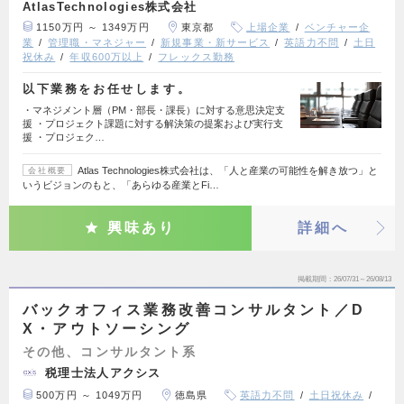
AtlasTechnologies株式会社
1150万円 ～ 1349万円
東京都
上場企業
ベンチャー企
業
管理職・マネジャー
新規事業・新サービス
英語力不問
土日
祝休み
年収600万以上
フレックス勤務
以下業務をお任せします。
・マネジメント層（PM・部長・課長）に対する意思決定支
援 ・プロジェクト課題に対する解決策の提案および実行支
援 ・プロジェク…
Atlas Technologies株式会社は、「人と産業の可能性を解き放つ」と
会社概要
いうビジョンのもと、「あらゆる産業とFi…
興味あり
詳細へ
掲載期間
26/07/31～26/08/13
バックオフィス業務改善コンサルタント／D
X・アウトソーシング
その他、コンサルタント系
税理士法人アクシス
500万円 ～ 1049万円
徳島県
英語力不問
土日祝休み