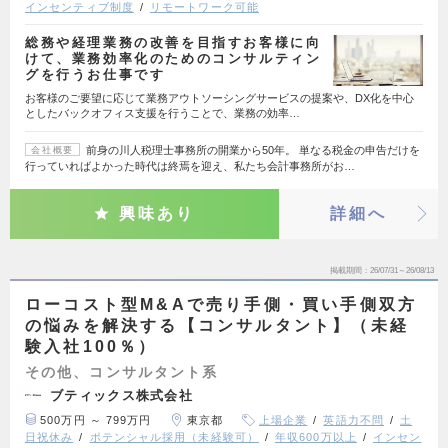
インセンティブ制度
リモートワーク可能
総務や経理業務の改善を目指すお客様に向
けて、業務効率化のためのコンサルティン
グを行うお仕事です
お客様のご要望に応じて業務アウトソーシングサービスの提案や、DX化を中心
としたバックオフィス支援を行うことで、業務の効率…
前身の川人税理士事務所の開業から50年。 単なる税金の申告だけを
会社概要
行っていればよかった時代は終焉を迎え、私たち会計事務所がお…
興味あり
詳細へ
掲載期間
26/07/31～26/08/13
ローコスト型M&Aで売り手側・買い手側双方
の悩みを解決する【コンサルタント】（未経
験入社100％）
その他、コンサルタント系
ブティックス株式会社
500万円 ～ 799万円
東京都
上場企業
英語力不問
土
日祝休み
ポテンシャル採用（未経験可）
年収600万以上
インセン