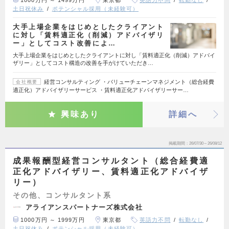
1000万円 ～ 1499万円
東京都
英語力不問
転勤なし
土日祝休み
ポテンシャル採用（未経験可）
大手上場企業をはじめとしたクライアント
に対し「賃料適正化（削減）アドバイザリ
ー」としてコスト改善によ…
大手上場企業をはじめとしたクライアントに対し「賃料適正化（削減）アドバイ
ザリー」としてコスト構造の改善を手がけていただき…
経営コンサルティング ・バリューチェーンマネジメント（総合経費
会社概要
適正化）アドバイザリーサービス ・賃料適正化アドバイザリーサー…
興味あり
詳細へ
掲載期間
26/07/30～26/08/12
成果報酬型経営コンサルタント（総合経費適
正化アドバイザリー、賃料適正化アドバイザ
リー）
その他、コンサルタント系
アライアンスパートナーズ株式会社
1000万円 ～ 1999万円
東京都
英語力不問
転勤なし
土日祝休み
ポテンシャル採用（未経験可）