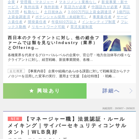
企業
管理職・マネジャー
マネジメント業務なし
新規事業・新サ
ービス
海外出張
海外折衝
英語力が必要
中国語力が必要
英語
力不問
転勤なし
土日祝休み
3,000万円以上資金調達済
1億円以
上資金調達済
ポテンシャル採用（未経験可）
事業責任者
サービ
ス責任者
開発責任者
年収600万以上
インセンティブ制度
フレ
ックス勤務
リモートワーク可能
育児支援制度
西日本のクライアントに対し、他の総合フ
ァームでは類を見ないIndustry（業界）
とOffering…
各種業界を代表するグローバルレベルの企業や、官公庁・地方自治体等の様々な
クライアントに対し、経営戦略、新規事業開発、各種…
【事業内容】 企業や組織のあらゆる課題に対して戦略策定からテク
会社概要
ノロジーを活用した変革の実行、運用まで支援 【会社特徴】 ・戦略…
興味あり
詳細へ
掲載期間
26/08/07～26/08/20
【マネージャー職】法規認証・ルール
NEW
メイキング｜サイバーセキュリティコンサル
タント｜WLB良好