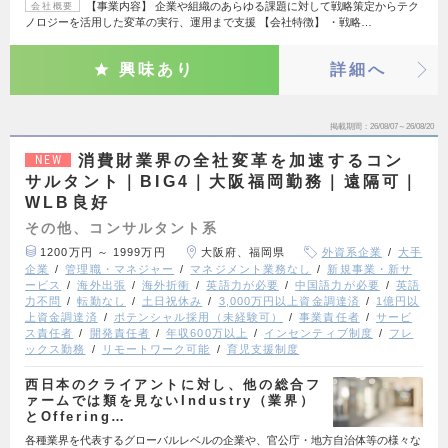
【事業内容】 企業や組織のあらゆる課題に対して戦略策定からテク
会社概要
ノロジーを活用した変革の実行、運用まで支援 【会社特徴】 ・戦略…
興味あり
詳細へ
掲載期間
26/08/07～26/08/20
消費財業界の全社変革を加速するコン
NEW
サルタント｜BIG4｜大阪福岡勤務｜遠隔可｜
WLB良好
その他、コンサルタント系
1200万円 ～ 1999万円
大阪府、福岡県
外資系企業
大手
企業
管理職・マネジャー
マネジメント業務なし
新規事業・新サ
ービス
海外出張
海外折衝
英語力が必要
中国語力が必要
英語
力不問
転勤なし
土日祝休み
3,000万円以上資金調達済
1億円以
上資金調達済
ポテンシャル採用（未経験可）
事業責任者
サービ
ス責任者
開発責任者
年収600万以上
インセンティブ制度
フレ
ックス勤務
リモートワーク可能
育児支援制度
西日本のクライアントに対し、他の総合フ
ァームでは類を見ないIndustry（業界）
とOffering…
各種業界を代表するグローバルレベルの企業や、官公庁・地方自治体等の様々な