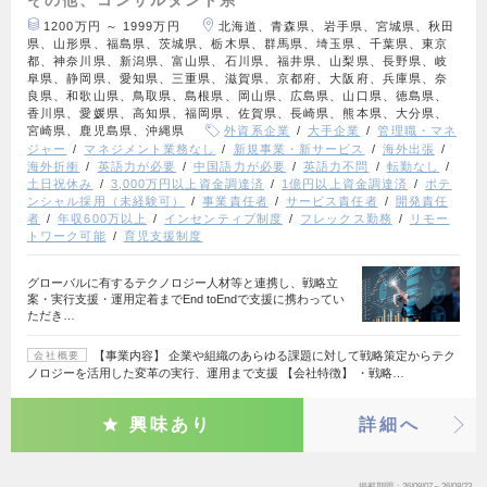
1200万円 ～ 1999万円
北海道、青森県、岩手県、宮城県、秋田
県、山形県、福島県、茨城県、栃木県、群馬県、埼玉県、千葉県、東京
都、神奈川県、新潟県、富山県、石川県、福井県、山梨県、長野県、岐
阜県、静岡県、愛知県、三重県、滋賀県、京都府、大阪府、兵庫県、奈
良県、和歌山県、鳥取県、島根県、岡山県、広島県、山口県、徳島県、
香川県、愛媛県、高知県、福岡県、佐賀県、長崎県、熊本県、大分県、
宮崎県、鹿児島県、沖縄県
外資系企業
大手企業
管理職・マネ
ジャー
マネジメント業務なし
新規事業・新サービス
海外出張
海外折衝
英語力が必要
中国語力が必要
英語力不問
転勤なし
土日祝休み
3,000万円以上資金調達済
1億円以上資金調達済
ポテ
ンシャル採用（未経験可）
事業責任者
サービス責任者
開発責任
者
年収600万以上
インセンティブ制度
フレックス勤務
リモー
トワーク可能
育児支援制度
グローバルに有するテクノロジー人材等と連携し、戦略立
案・実行支援・運用定着までEnd toEndで支援に携わってい
ただき…
【事業内容】 企業や組織のあらゆる課題に対して戦略策定からテク
会社概要
ノロジーを活用した変革の実行、運用まで支援 【会社特徴】 ・戦略…
興味あり
詳細へ
掲載期間
26/08/07～26/08/23