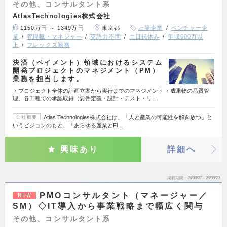
その他、コンサルタント系
AtlasTechnologies株式会社
1150万円 ～ 1349万円
東京都
上場企業
ベンチャー企
業
管理職・マネジャー
英語力不問
土日祝休み
年収600万以
上
フレックス勤務
決済（ペイメント）領域におけるシステム
開発プロジェクトのマネジメント（PM）
業務を担当します。
・プロジェクト全体の計画立案から実行までのマネジメント ・成果物の品質管
理、各工程での承認取得（要件定義・設計・テスト・リ…
Atlas Technologies株式会社は、「人と産業の可能性を解き放つ」と
会社概要
いうビジョンのもと、「あらゆる産業とFi…
興味あり
詳細へ
掲載期間
26/08/07～26/08/20
PMOコンサルタント（マネージャー／
NEW
SM）◇IT導入から事業戦略まで幅広く関与
その他、コンサルタント系