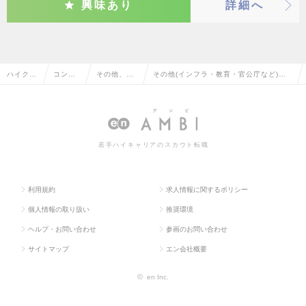
興味あり
詳細へ
ハイクラ
コンサ
その他、コ
その他(インフラ・教育・官公庁など)の
ス求人T
ルタン
ンサルタン
その他、コンサルタント系の転職・求人
OP
ト系
ト系
情報一覧
若手ハイキャリアのスカウト転職
利用規約
求人情報に関するポリシー
個人情報の取り扱い
推奨環境
ヘルプ・お問い合わせ
参画のお問い合わせ
サイトマップ
エン会社概要
©
en Inc.