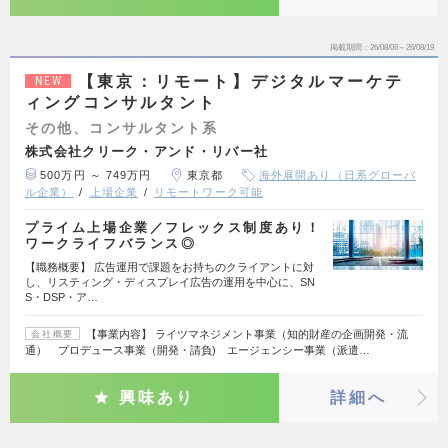
掲載期間
26/08/06～26/08/19
【東京：リモート】デジタルマーケテ
NEW
ィングコンサルタント
その他、コンサルタント系
株式会社クリーク・アンド・リバー社
500万円 ～ 749万円
東京都
海外展開あり（日系グローバ
ル企業）
上場企業
リモートワーク可能
プライム上場企業／フレックス制度あり！
ワークライフバランス◎
【職務概要】 広告運用で課題をお持ちのクライアントに対
し、リスティング・ディスプレイ広告の運用を中心に、SN
S・DSP・ア…
【事業内容】 ライツマネジメント事業（知的財産の企画開発・流
会社概要
通） プロデュース事業（開発・請負) エージェンシー事業（派遣…
興味あり
詳細へ