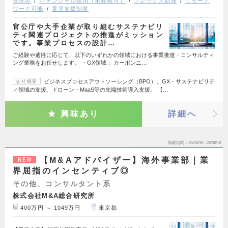
祝休み
ポテンシャル採用（未経験可）
フレックス勤務
リモート
ワーク可能
育児支援制度
官公庁や大手企業が取り組むサステナビリ
ティ関連プロジェクトの推進がミッション
です。事業プロセスの設計…
ご経験や適性に応じて、以下のいずれかの領域における事業推進・コンサルティ
ング業務をお任せします。 ・GX領域： カーボンニ…
ビジネスプロセスアウトソーシング（BPO）、GX・サステナビリテ
会社概要
ィ領域の支援、ドローン・MaaS等の先端技術導入支援。 【…
興味あり
詳細へ
掲載期間
26/08/06～26/08/19
【M&Aアドバイザー】海外事業部｜業
NEW
界屈指のインセンティブ◎
その他、コンサルタント系
株式会社M&A総合研究所
400万円 ～ 1049万円
東京都