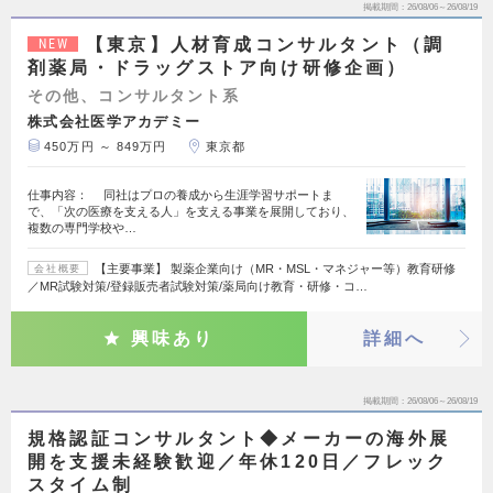
掲載期間
26/08/06～26/08/19
【東京】人材育成コンサルタント（調
NEW
剤薬局・ドラッグストア向け研修企画）
その他、コンサルタント系
株式会社医学アカデミー
450万円 ～ 849万円
東京都
仕事内容： 同社はプロの養成から生涯学習サポートま
で、「次の医療を支える人」を支える事業を展開しており、
複数の専門学校や…
【主要事業】 製薬企業向け（MR・MSL・マネジャー等）教育研修
会社概要
／MR試験対策/登録販売者試験対策/薬局向け教育・研修・コ…
興味あり
詳細へ
掲載期間
26/08/06～26/08/19
規格認証コンサルタント◆メーカーの海外展
開を支援未経験歓迎／年休120日／フレック
スタイム制