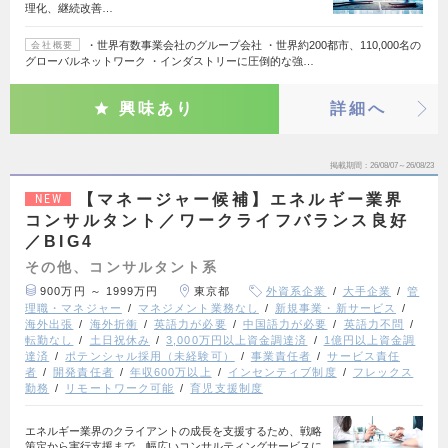
理化、継続改善…
・世界有数事業会社のグループ会社 ・世界約200都市、110,000名の
会社概要
グローバルネットワーク ・インダストリーに圧倒的な強…
興味あり
詳細へ
掲載期間
26/08/07～26/08/23
【マネージャー候補】エネルギー業界
NEW
コンサルタント／ワークライフバランス良好
／BIG4
その他、コンサルタント系
900万円 ～ 1999万円
東京都
外資系企業
大手企業
管
理職・マネジャー
マネジメント業務なし
新規事業・新サービス
海外出張
海外折衝
英語力が必要
中国語力が必要
英語力不問
転勤なし
土日祝休み
3,000万円以上資金調達済
1億円以上資金調
達済
ポテンシャル採用（未経験可）
事業責任者
サービス責任
者
開発責任者
年収600万以上
インセンティブ制度
フレックス
勤務
リモートワーク可能
育児支援制度
エネルギー業界のクライアントの成長を支援するため、戦略
策定から実行支援まで、幅広いコンサルティングサービスに