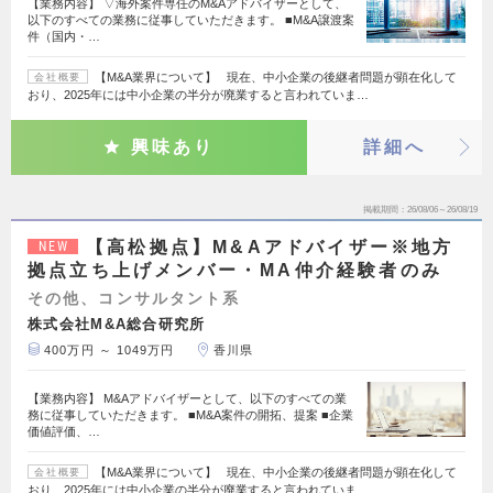
【業務内容】 ▽海外案件専任のM&Aアドバイザーとして、
以下のすべての業務に従事していただきます。 ■M&A譲渡案
件（国内・…
【M&A業界について】 現在、中小企業の後継者問題が顕在化して
会社概要
おり、2025年には中小企業の半分が廃業すると言われていま…
興味あり
詳細へ
掲載期間
26/08/06～26/08/19
【高松拠点】M&Aアドバイザー※地方
NEW
拠点立ち上げメンバー・MA仲介経験者のみ
その他、コンサルタント系
株式会社M&A総合研究所
400万円 ～ 1049万円
香川県
【業務内容】 M&Aアドバイザーとして、以下のすべての業
務に従事していただきます。 ■M&A案件の開拓、提案 ■企業
価値評価、…
【M&A業界について】 現在、中小企業の後継者問題が顕在化して
会社概要
おり、2025年には中小企業の半分が廃業すると言われていま…