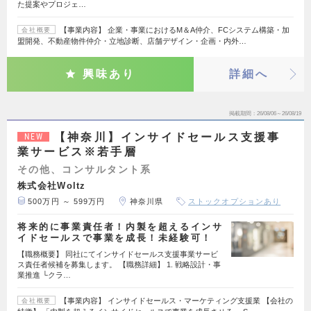
た提案やプロジェ…
【事業内容】 企業・事業におけるM＆A仲介、FCシステム構築・加
会社概要
盟開発、不動産物件仲介・立地診断、店舗デザイン・企画・内外…
興味あり
詳細へ
掲載期間
26/08/06～26/08/19
【神奈川】インサイドセールス支援事
NEW
業サービス※若手層
その他、コンサルタント系
株式会社Woltz
500万円 ～ 599万円
神奈川県
ストックオプションあり
将来的に事業責任者！内製を超えるインサ
イドセールスで事業を成長！未経験可！
【職務概要】 同社にてインサイドセールス支援事業サービ
ス責任者候補を募集します。 【職務詳細】 1. 戦略設計・事
業推進 └クラ…
【事業内容】 インサイドセールス・マーケティング支援業 【会社の
会社概要