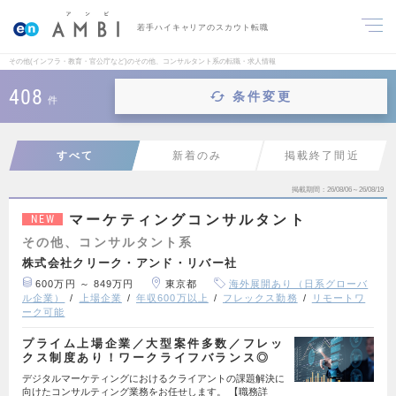
若手ハイキャリアのスカウト転職
その他(インフラ・教育・官公庁など)のその他、コンサルタント系の転職・求人情報
408
条件変更
件
すべて
新着のみ
掲載終了間近
掲載期間
26/08/06～26/08/19
マーケティングコンサルタント
NEW
その他、コンサルタント系
株式会社クリーク・アンド・リバー社
600万円 ～ 849万円
東京都
海外展開あり（日系グローバ
ル企業）
上場企業
年収600万以上
フレックス勤務
リモートワ
ーク可能
プライム上場企業／大型案件多数／フレッ
クス制度あり！ワークライフバランス◎
デジタルマーケティングにおけるクライアントの課題解決に
向けたコンサルティング業務をお任せします。 【職務詳