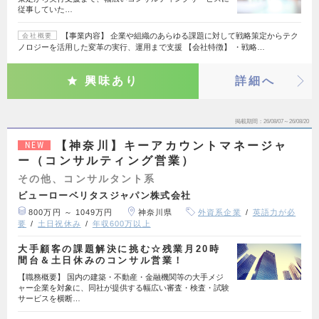
従事していた…
【事業内容】 企業や組織のあらゆる課題に対して戦略策定からテク
会社概要
ノロジーを活用した変革の実行、運用まで支援 【会社特徴】 ・戦略…
興味あり
詳細へ
掲載期間
26/08/07～26/08/20
【神奈川】キーアカウントマネージャ
NEW
ー（コンサルティング営業）
その他、コンサルタント系
ビューローベリタスジャパン株式会社
800万円 ～ 1049万円
神奈川県
外資系企業
英語力が必
要
土日祝休み
年収600万以上
大手顧客の課題解決に挑む☆残業月20時
間台＆土日休みのコンサル営業！
【職務概要】 国内の建築・不動産・金融機関等の大手メジ
ャー企業を対象に、同社が提供する幅広い審査・検査・試験
サービスを横断…