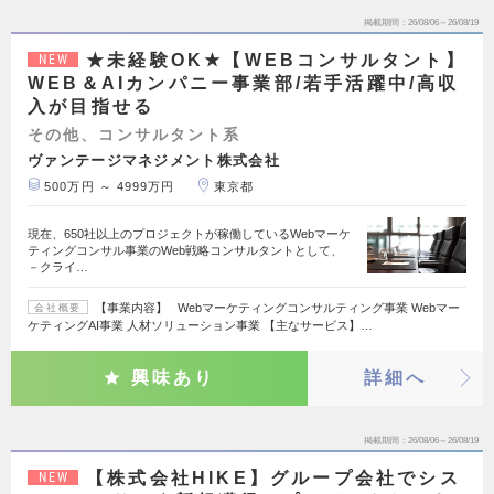
掲載期間
26/08/06～26/08/19
★未経験OK★【WEBコンサルタント】
NEW
WEB＆AIカンパニー事業部/若手活躍中/高収
入が目指せる
その他、コンサルタント系
ヴァンテージマネジメント株式会社
500万円 ～ 4999万円
東京都
現在、650社以上のプロジェクトが稼働しているWebマーケ
ティングコンサル事業のWeb戦略コンサルタントとして、
－クライ…
【事業内容】 Webマーケティングコンサルティング事業 Webマー
会社概要
ケティングAI事業 人材ソリューション事業 【主なサービス】…
興味あり
詳細へ
掲載期間
26/08/06～26/08/19
【株式会社HIKE】グループ会社でシス
NEW