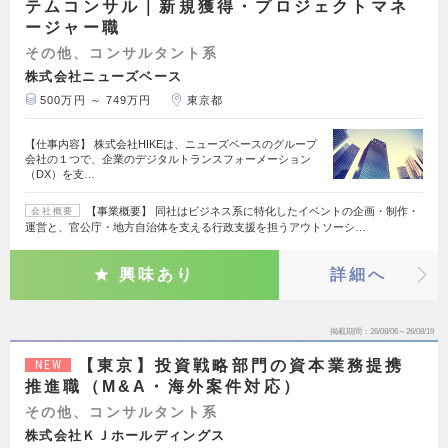
テムコンサル｜新規獲得・プロジェクトマネ
ージャー職
その他、コンサルタント系
株式会社ニューズベース
500万円 ～ 749万円
東京都
【仕事内容】 株式会社HIKEは、ニューズベースのグループ
会社の１つで、企業のデジタルトランスフォーメーション
（DX）を支…
【事業概要】 同社はビジネス系に特化したイベントの企画・制作・
会社概要
運営と、官公庁・地方自治体を支える行政支援を担うアウトソーシ…
興味あり
詳細へ
掲載期間
26/08/06～26/08/19
【東京】投資戦略部門の資本業務提携
NEW
推進職（M&A・海外案件対応）
その他、コンサルタント系
株式会社ＫＪホールディングス