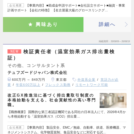
【事業内容】 ■助成金申請サポート■会社設立サポート■融資・事業
会社概要
計画サポート 【会社の特徴】 【名古屋最大級のグロースリンクグ…
興味あり
詳細へ
掲載期間
26/08/06～26/08/19
検証責任者（温室効果ガス排出量検
NEW
証）
その他、コンサルタント系
テュフズードジャパン株式会社
600万円 ～ 849万円
東京都
外資系企業
英語力が必
要
年収600万以上
フレックス勤務
リモートワーク可能
改正GX推進法に基づく排出量取引制度の
本格始動を支える、社会貢献性の高い専門
職。
【職務概要】 国際的な第三者認証機関である同社の日本法人にて、2026年4月か
ら本格始動する「温室効果ガス（CO2）排出量…
【事業内容】 製品安全、EMC／無線、自動車、鉄道、医療機器、マ
会社概要
ネジメントシステム、化学物質規制、食品安全などに対応する試…