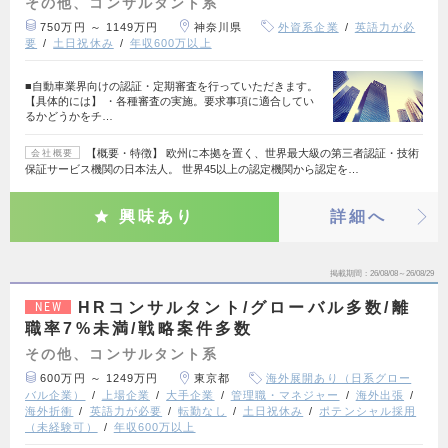
その他、コンサルタント系
750万円 ～ 1149万円
神奈川県
外資系企業
英語力が必
要
土日祝休み
年収600万以上
■自動車業界向けの認証・定期審査を行っていただきます。
【具体的には】 ・各種審査の実施。要求事項に適合してい
るかどうかをチ…
【概要・特徴】 欧州に本拠を置く、世界最大級の第三者認証・技術
会社概要
保証サービス機関の日本法人。 世界45以上の認定機関から認定を…
興味あり
詳細へ
掲載期間
26/08/08～26/08/29
HRコンサルタント/グローバル多数/離
NEW
職率7%未満/戦略案件多数
その他、コンサルタント系
600万円 ～ 1249万円
東京都
海外展開あり（日系グロー
バル企業）
上場企業
大手企業
管理職・マネジャー
海外出張
海外折衝
英語力が必要
転勤なし
土日祝休み
ポテンシャル採用
（未経験可）
年収600万以上