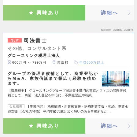
興味あり
詳細へ
掲載期間
26/08/06～26/08/19
司法書士
NEW
その他、コンサルタント系
グロースリンク税理士法人
600万円 ～ 799万円
東京都
年収600万以上
グループの管理者候補として、商業登記か
らM＆A、家族信託まで幅広く経験を積め
ます。
【職務概要】 グロースリンクグループ司法書士部門の東京オフィスの管理者候
補として、商業・法人登記を中心に、不動産登記や相続…
【事業内容】 税務顧問・起業家支援・医療開業支援・相続、事業承
会社概要
継支援 【会社の特徴】 平均年齢33歳と若く勢いのある事務所なが…
興味あり
詳細へ