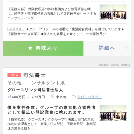
【業務内容】 保険代理店の体制整備および教育研修を軸
に、経営者・管理責任者の右腕として運営改善をリードする
コンサルティング…
★グループリソースの活用で『生活総合商社』を目指しています★
会社概要
【保険サービス事業】 ■個人のお客様を対象として、生命保険及び…
興味あり
詳細へ
掲載期間
26/08/06～26/08/19
司法書士
NEW
その他、コンサルタント系
グロースリンク司法書士法人
600万円 ～ 799万円
東京都
年収600万以上
優良案件多数。グループの東京拠点管理者
として幅広い登記業務に携われます。
【職務概要】 グロースリンクグループ司法書士部門の東京
拠点の管理者として、商業／法人登記、不動産登記、相続関
連の業務全般を…