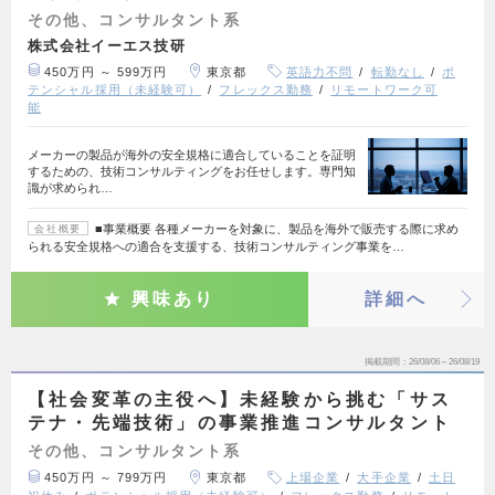
その他、コンサルタント系
株式会社イーエス技研
450万円 ～ 599万円
東京都
英語力不問
転勤なし
ポ
テンシャル採用（未経験可）
フレックス勤務
リモートワーク可
能
メーカーの製品が海外の安全規格に適合していることを証明
するための、技術コンサルティングをお任せします。専門知
識が求められ…
■事業概要 各種メーカーを対象に、製品を海外で販売する際に求め
会社概要
られる安全規格への適合を支援する、技術コンサルティング事業を…
興味あり
詳細へ
掲載期間
26/08/06～26/08/19
【社会変革の主役へ】未経験から挑む「サス
テナ・先端技術」の事業推進コンサルタント
その他、コンサルタント系
450万円 ～ 799万円
東京都
上場企業
大手企業
土日