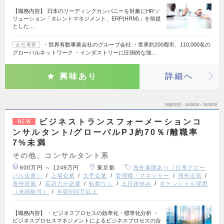
【職務内容】 日本のリーディングカンパニーを対象にHRソ
リューション「タレントマネジメント、ERP(HRM)」を前提
とした…
・世界有数事業会社のグループ会社 ・世界約200都市、110,000名の
会社概要
グローバルネットワーク ・インダストリーに圧倒的な強…
興味あり
詳細へ
掲載期間
26/08/08～26/08/28
ビジネストランスフォーメーションコ
NEW
ンサルタント/グローバルPJ約70％/離職率
7%未満
その他、コンサルタント系
600万円 ～ 1249万円
東京都
海外展開あり（日系グロー
バル企業）
上場企業
大手企業
管理職・マネジャー
海外出張
海外折衝
英語力が必要
転勤なし
土日祝休み
ポテンシャル採用
（未経験可）
年収600万以上
【職務内容】 ・ビジネスプロセスの効率化・標準化分析 ・
ビジネスプロセスマネジメントによるビジネスプロセスの合