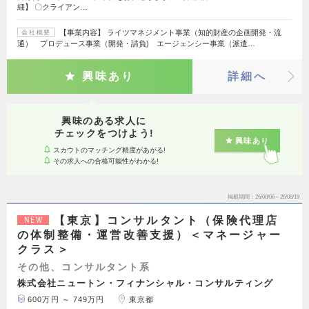
細】 〇クライアン…
【事業内容】 ライツマネジメント事業（知的財産の企画開発・流
会社概要
通） プロデュース事業（開発・請負) エージェンシー事業（派遣…
興味あり
詳細へ
興味のある求人に
チェックをつけよう!
興味あり
スカウトのマッチング精度があがる!
その求人への合格可能性がわかる!
掲載期間
26/08/06～26/08/19
【東京】コンサルタント（保険代理店
NEW
の体制整備・運営改善支援）＜マネージャー
クラス＞
その他、コンサルタント系
株式会社ニュートン・フィナンシャル・コンサルティング
600万円 ～ 749万円
東京都