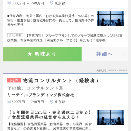
500万円 ～ 749万円
東京都
■仕事内容： 海外・国内における資本業務提携（M&A等）の
実行・推進を担う投資戦略部門の一員として、投資案件の探
索から実行…
【事業内容】 グループ本社としてのグループ戦略立案および各社支
会社概要
援業務、新規事業の推進 【河合塾グループとは】 私たちは「進学教…
興味あり
詳細へ
掲載期間
26/08/06～26/08/19
物流コンサルタント（経験者）
NEW
その他、コンサルタント系
リーテイルブランディング株式会社
500万円 ～ 749万円
東京都
【☆年間休日125日・完全週休二日制☆】
／食品流通業界の経営者を支える！
【職務概要】 食品流通業界（飲食業界・ホテル業界・給食
業界など）の経営者を支援し、 経営改善や事業成長に向け