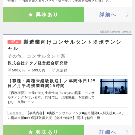
特徴】 「内製を超えるインサイドセールスで事業を成長させる」 S…
興味あり
詳細へ
掲載期間
26/08/06～26/08/19
製造業向けコンサルタント※ポテンシ
NEW
ャル
その他、コンサルタント系
株式会社テクノ経営総合研究所
500万円 ～ 599万円
東京都
【職種・業種未経験歓迎】／年間休日125
日／月平均残業時間15時間
【職務概要】 企業に対し生産性向上のための提案・コンサ
ルティングを行います。 同社では「現場主義」を重視して
おり、実際にコン…
【事業内容】 ■実践コンサルティング■能力開発■人材支援■システ
会社概要
ム構築支援■ISO認証取得支援 【会社の特徴】 同社は精密・機…
興味あり
詳細へ