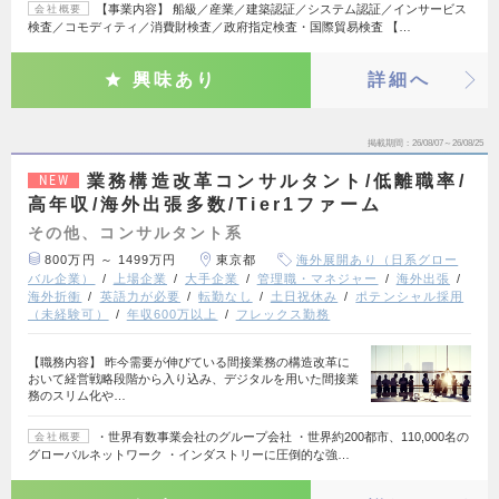
【事業内容】 船級／産業／建築認証／システム認証／インサービス
会社概要
検査／コモディティ／消費財検査／政府指定検査・国際貿易検査 【…
興味あり
詳細へ
掲載期間
26/08/07～26/08/25
業務構造改革コンサルタント/低離職率/
NEW
高年収/海外出張多数/Tier1ファーム
その他、コンサルタント系
800万円 ～ 1499万円
東京都
海外展開あり（日系グロー
バル企業）
上場企業
大手企業
管理職・マネジャー
海外出張
海外折衝
英語力が必要
転勤なし
土日祝休み
ポテンシャル採用
（未経験可）
年収600万以上
フレックス勤務
【職務内容】 昨今需要が伸びている間接業務の構造改革に
おいて経営戦略段階から入り込み、デジタルを用いた間接業
務のスリム化や…
・世界有数事業会社のグループ会社 ・世界約200都市、110,000名の
会社概要
グローバルネットワーク ・インダストリーに圧倒的な強…