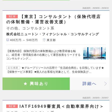
掲載期間
26/08/06～26/08/19
【東京】コンサルタント（保険代理店
NEW
の体制整備・運営改善支援）
その他、コンサルタント系
株式会社ニュートン・フィナンシャル・コンサルティング
400万円 ～ 549万円
東京都
【業務内容】 保険代理店の体制整備および教育研修を軸
に、経営者・管理責任者の右腕として運営改善をリードする
コンサルティング…
★グループリソースの活用で『生活総合商社』を目指しています★
会社概要
【保険サービス事業】 ■個人のお客様を対象として、生命保険及び…
興味あり
詳細へ
掲載期間
26/08/05～26/09/07
IATF16949審査員＜自動車業界向け＞
NEW